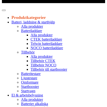
Leveranstid 1-3 arbetsdagar
Produktkategorier
Batteri, laddning & starthjälp
Alla produkter
Batteriladdare
Alla produkter
CTEK batteriladdare
Telwin batteriladdare
NOCO batteriladdare
Tillbehör
Alla produkter
Tillbehör CTEK
Tillbehör NOCO
Tillbehör till startbooster
Batteritestare
Ljustestare
Omformare
Startbooster
Startvagn
El & arbetsbelysning
Alla produkter
Batterier alkaliska