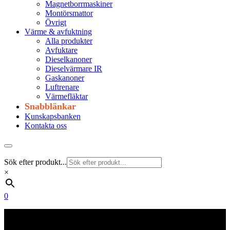
Magnetborrmaskiner
Montörsmattor
Övrigt
Värme & avfuktning
Alla produkter
Avfuktare
Dieselkanoner
Dieselvärmare IR
Gaskanoner
Luftrenare
Värmefläktar
Snabblänkar
Kunskapsbanken
Kontakta oss
Sök efter produkt...
×
0
Frakt 179 kr
Fraktfritt från 1800 kr exkl. moms