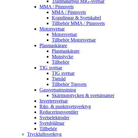
Trådmatarhjul MIG-svetsar
MMA / Pinnsvets
MMA / Pinnsvets
Kopplingar & Svetskabel
Tillbehör MMA / Pinnsvets
Motorsvetsar
Motorsvetsar
Tillbehör Motorsvetsar
Plasmaskärare
Plasmaskärare
Munstycke
Tillbehör
TIG svetsar
TIG svetsar
Tigtråd
Tillbehör Tigsvets
Gassvetsutrustning
Skärmunstycken & svetsinsatser
Invertersvetsar
Rikt- & punktsvetsverktyg
Reduceringsventiler
Svetselektroder
Svetshjälmar
Tillbehör
Tryckluftsverktyg