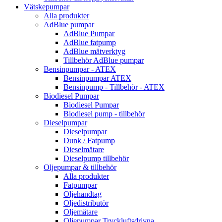
Vätskepumpar
Alla produkter
AdBlue pumpar
AdBlue Pumpar
AdBlue fatpump
AdBlue mätverktyg
Tillbehör AdBlue pumpar
Bensinpumpar - ATEX
Bensinpumpar ATEX
Bensinpump - Tillbehör - ATEX
Biodiesel Pumpar
Biodiesel Pumpar
Biodiesel pump - tillbehör
Dieselpumpar
Dieselpumpar
Dunk / Fatpump
Dieselmätare
Dieselpump tillbehör
Oljepumpar & tillbehör
Alla produkter
Fatpumpar
Oljehandtag
Oljedistributör
Oljemätare
Oljepumpar Tryckluftsdrivna