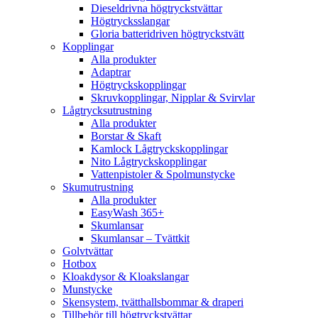
Dieseldrivna högtryckstvättar
Högtrycksslangar
Gloria batteridriven högtryckstvätt
Kopplingar
Alla produkter
Adaptrar
Högtryckskopplingar
Skruvkopplingar, Nipplar & Svirvlar
Lågtrycksutrustning
Alla produkter
Borstar & Skaft
Kamlock Lågtryckskopplingar
Nito Lågtryckskopplingar
Vattenpistoler & Spolmunstycke
Skumutrustning
Alla produkter
EasyWash 365+
Skumlansar
Skumlansar – Tvättkit
Golvtvättar
Hotbox
Kloakdysor & Kloakslangar
Munstycke
Skensystem, tvätthallsbommar & draperi
Tillbehör till högtryckstvättar