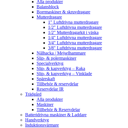
Alla produkter
Balansblock
Borrmaskiner & skruvdragare
Mutterdragare
1" Luftdrivna mutterdragare
1/2" Luftdrivna mutterdragare
1/2" Mutterdragarkit i väska
1/4" Luftdrivna mutterdragare
3/4" Luftdrivna mutterdragare
3/8" Luftdrivna mutterdragare
Nålhacka / Mejselhammare
Slip- & polermaskiner
Specialverktyg
Slip- & kapverktyg – Raka
Slip- & kapverktyg – Vinklade
Spärrskaft
Tillbehör & reservdelar
Reservdelar IR
Trädgård
Alla produkter
Maskiner
Tillbehör & Reservdelar
Batteridrivna maskiner & Laddare
Handverktyg
Induktionsvärmare