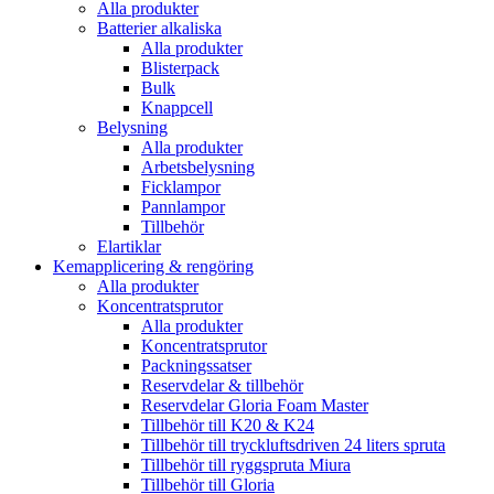
Alla produkter
Batterier alkaliska
Alla produkter
Blisterpack
Bulk
Knappcell
Belysning
Alla produkter
Arbetsbelysning
Ficklampor
Pannlampor
Tillbehör
Elartiklar
Kemapplicering & rengöring
Alla produkter
Koncentratsprutor
Alla produkter
Koncentratsprutor
Packningssatser
Reservdelar & tillbehör
Reservdelar Gloria Foam Master
Tillbehör till K20 & K24
Tillbehör till tryckluftsdriven 24 liters spruta
Tillbehör till ryggspruta Miura
Tillbehör till Gloria