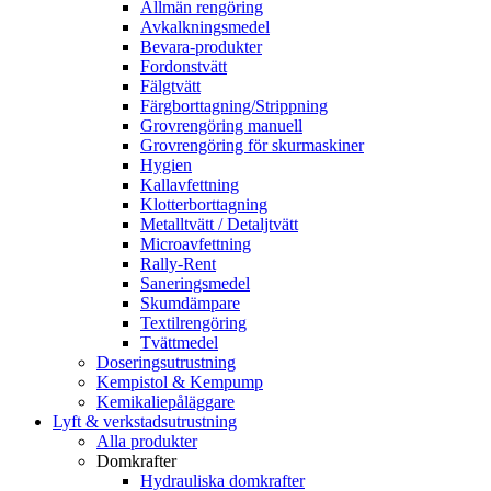
Allmän rengöring
Avkalkningsmedel
Bevara-produkter
Fordonstvätt
Fälgtvätt
Färgborttagning/Strippning
Grovrengöring manuell
Grovrengöring för skurmaskiner
Hygien
Kallavfettning
Klotterborttagning
Metalltvätt / Detaljtvätt
Microavfettning
Rally-Rent
Saneringsmedel
Skumdämpare
Textilrengöring
Tvättmedel
Doseringsutrustning
Kempistol & Kempump
Kemikaliepåläggare
Lyft & verkstadsutrustning
Alla produkter
Domkrafter
Hydrauliska domkrafter