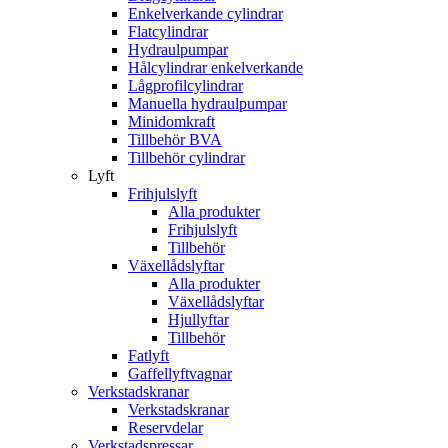
Enkelverkande cylindrar
Flatcylindrar
Hydraulpumpar
Hålcylindrar enkelverkande
Lågprofilcylindrar
Manuella hydraulpumpar
Minidomkraft
Tillbehör BVA
Tillbehör cylindrar
Lyft
Frihjulslyft
Alla produkter
Frihjulslyft
Tillbehör
Växellådslyftar
Alla produkter
Växellådslyftar
Hjullyftar
Tillbehör
Fatlyft
Gaffellyftvagnar
Verkstadskranar
Verkstadskranar
Reservdelar
Verkstadspressar