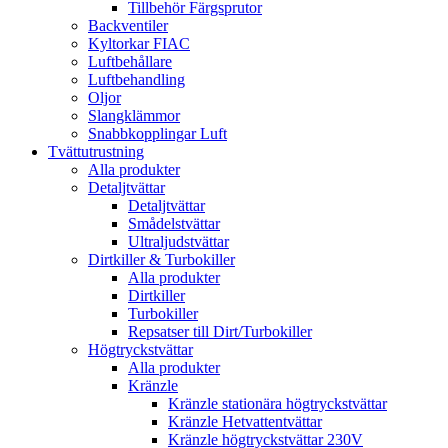
Tillbehör Färgsprutor
Backventiler
Kyltorkar FIAC
Luftbehållare
Luftbehandling
Oljor
Slangklämmor
Snabbkopplingar Luft
Tvättutrustning
Alla produkter
Detaljtvättar
Detaljtvättar
Smådelstvättar
Ultraljudstvättar
Dirtkiller & Turbokiller
Alla produkter
Dirtkiller
Turbokiller
Repsatser till Dirt/Turbokiller
Högtryckstvättar
Alla produkter
Kränzle
Kränzle stationära högtryckstvättar
Kränzle Hetvattentvättar
Kränzle högtryckstvättar 230V