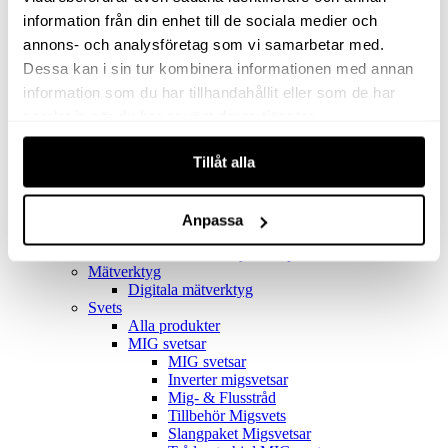
Filter
Golv- & Kombinationsmunstycke
information från din enhet till de sociala medier och
Munstycke
annons- och analysföretag som vi samarbetar med.
Motor
Dessa kan i sin tur kombinera informationen med annan
Reservdelar dammsugare
Rör & handtag
information som du har tillhandahållit eller som de har
Städset komplett
samlat in när du har använt deras tjänster.
Skarvdon
Tillbehör Ventos
Tillåt alla
Uppsamlingspåsar
Elverk
Alla produkter
Elverk
Anpassa
Tillbehör Geko Elverk
Tillbehör Honda ljuddämpade elverk
Mätverktyg
Digitala mätverktyg
Svets
Alla produkter
MIG svetsar
MIG svetsar
Inverter migsvetsar
Mig- & Flusstråd
Tillbehör Migsvets
Slangpaket Migsvetsar