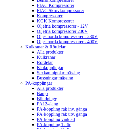
Bensinkompressorer
FIAC Kompressorer
FIAC Skruvkompressorer
Kompressorer
KGK Kompressorer
Oljefria kompressorer - 12V
Oljefria kompressorer 230V
Oljesmorda kompressorer - 230V
Oljesmorda kompressorer - 400V
Kulkranar & Rördelar
Alla produkter
Kulkranar
Rördelar
Klokopplingar
Sexkantnipplar mässing
Bussningar mässing
PA-kopplingar
Alla produkter
Banjo
Blindplugg
PA12-slang
PA-koppling rak inv. gänga
PA-koppling rak utv. gänga
PA-koppling vinklad
PA-koppling T-rör