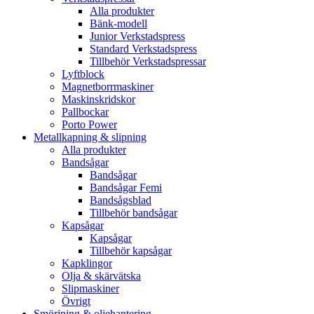
Alla produkter
Bänk-modell
Junior Verkstadspress
Standard Verkstadspress
Tillbehör Verkstadspressar
Lyftblock
Magnetborrmaskiner
Maskinskridskor
Pallbockar
Porto Power
Metallkapning & slipning
Alla produkter
Bandsågar
Bandsågar
Bandsågar Femi
Bandsågsblad
Tillbehör bandsågar
Kapsågar
Kapsågar
Tillbehör kapsågar
Kapklingor
Olja & skärvätska
Slipmaskiner
Övrigt
Smörjning & oljehantering