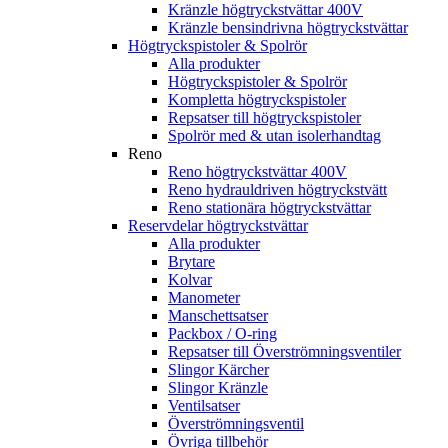
Kränzle högtryckstvättar 400V
Kränzle bensindrivna högtryckstvättar
Högtryckspistoler & Spolrör
Alla produkter
Högtryckspistoler & Spolrör
Kompletta högtryckspistoler
Repsatser till högtryckspistoler
Spolrör med & utan isolerhandtag
Reno
Reno högtryckstvättar 400V
Reno hydrauldriven högtryckstvätt
Reno stationära högtryckstvättar
Reservdelar högtryckstvättar
Alla produkter
Brytare
Kolvar
Manometer
Manschettsatser
Packbox / O-ring
Repsatser till Överströmningsventiler
Slingor Kärcher
Slingor Kränzle
Ventilsatser
Överströmningsventil
Övriga tillbehör