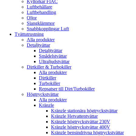
Kyltorkar FIAC
Luftbehållare
Luftbehandling
Oljor
Slangklämmor
Snabbkopplingar Luft
Tvättutrustning
Alla produkter
Detaljtvättar
Detaljtvättar
Smådelstvättar
Ultraljudstvättar
Dirtkiller & Turbokiller
Alla produkter
Dirtkiller
Turbokiller
Repsatser till Dirt/Turbokiller
Högtryckstvättar
Alla produkter
Kränzle
Kränzle stationära högtryckstvättar
Kränzle Hetvattentvättar
Kränzle högtryckstvättar 230V
Kränzle högtryckstvättar 400V
Kränzle bensindrivna högtryckstvättar