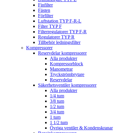
Finfilter
Fästen
Förfilter
Luftstation TYP F-R-L
Filter TYP F
Filterregulatorer TYP F-R
Regulatorer TYP R
Tillbehör ledningsfilter
Kompressorer
Reservdelar kompressorer
Alla produkter
Kompressorblock
Manometrar
Tryckströmbrytare
Reservdelar
Säkerhetsventiler kompressorer
Alla produkter
1/4 tum
3/8 tum
1/2 tum
3/4 tum
1 tum
1 1/2 tum
Övriga ventiler & Kondenskranar