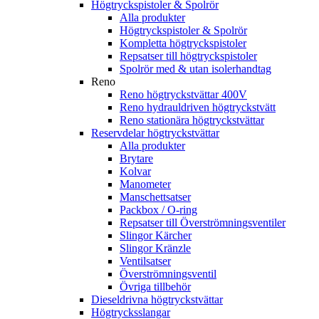
Högtryckspistoler & Spolrör
Alla produkter
Högtryckspistoler & Spolrör
Kompletta högtryckspistoler
Repsatser till högtryckspistoler
Spolrör med & utan isolerhandtag
Reno
Reno högtryckstvättar 400V
Reno hydrauldriven högtryckstvätt
Reno stationära högtryckstvättar
Reservdelar högtryckstvättar
Alla produkter
Brytare
Kolvar
Manometer
Manschettsatser
Packbox / O-ring
Repsatser till Överströmningsventiler
Slingor Kärcher
Slingor Kränzle
Ventilsatser
Överströmningsventil
Övriga tillbehör
Dieseldrivna högtryckstvättar
Högtrycksslangar