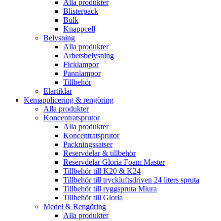
Alla produkter
Blisterpack
Bulk
Knappcell
Belysning
Alla produkter
Arbetsbelysning
Ficklampor
Pannlampor
Tillbehör
Elartiklar
Kemapplicering & rengöring
Alla produkter
Koncentratsprutor
Alla produkter
Koncentratsprutor
Packningssatser
Reservdelar & tillbehör
Reservdelar Gloria Foam Master
Tillbehör till K20 & K24
Tillbehör till tryckluftsdriven 24 liters spruta
Tillbehör till ryggspruta Miura
Tillbehör till Gloria
Medel & Rengöring
Alla produkter