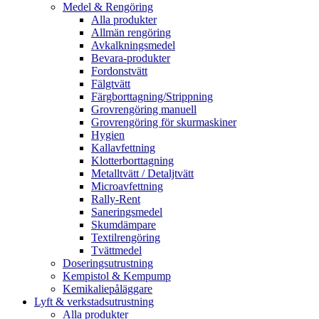
Medel & Rengöring
Alla produkter
Allmän rengöring
Avkalkningsmedel
Bevara-produkter
Fordonstvätt
Fälgtvätt
Färgborttagning/Strippning
Grovrengöring manuell
Grovrengöring för skurmaskiner
Hygien
Kallavfettning
Klotterborttagning
Metalltvätt / Detaljtvätt
Microavfettning
Rally-Rent
Saneringsmedel
Skumdämpare
Textilrengöring
Tvättmedel
Doseringsutrustning
Kempistol & Kempump
Kemikaliepåläggare
Lyft & verkstadsutrustning
Alla produkter