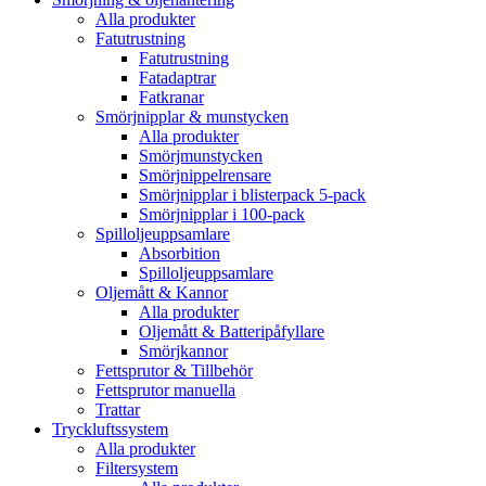
Alla produkter
Fatutrustning
Fatutrustning
Fatadaptrar
Fatkranar
Smörjnipplar & munstycken
Alla produkter
Smörjmunstycken
Smörjnippelrensare
Smörjnipplar i blisterpack 5-pack
Smörjnipplar i 100-pack
Spilloljeuppsamlare
Absorbition
Spilloljeuppsamlare
Oljemått & Kannor
Alla produkter
Oljemått & Batteripåfyllare
Smörjkannor
Fettsprutor & Tillbehör
Fettsprutor manuella
Trattar
Tryckluftssystem
Alla produkter
Filtersystem