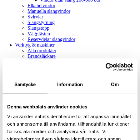
Elkabelvindor
Manuella slangvindor
Svirvlar
Slangstyrning
Slangstopp
Väggfästen
Reservdelar slangvindor
Verktyg & maskiner
Alla produkter
Brandsläckare
Alla produkter
Brandsläckare
Tillbehör brandsläckare
Dammsugare
Samtycke
Alla produkter
Information
Om
Slang & Tillbehör
Slang metervara
Slang komplett
Denna webbplats använder cookies
Slangfäste
Textil- & Våtdammsugare
Vi använder enhetsidentifierare för att anpassa innehållet
Textil- & Våtdammsugare
Tillbehör Textil- & våtdammsugare
och annonserna till användarna, tillhandahålla funktioner
Adaptrar
för sociala medier och analysera vår trafik. Vi
Dammsugare
vidarebefordrar även sådana identifierare och annan