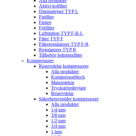
Alla produkter
Aktivt kolfilter
Dimsmörjare TYP L
Finfilter
Fästen
Förfilter
Luftstation TYP F-R-L
Filter TYP F
Filterregulatorer TYP F-R
Regulatorer TYP R
Tillbehör ledningsfilter
Kompressorer
Reservdelar kompressorer
Alla produkter
Kompressorblock
Manometrar
Tryckströmbrytare
Reservdelar
Säkerhetsventiler kompressorer
Alla produkter
1/4 tum
3/8 tum
1/2 tum
3/4 tum
1 tum