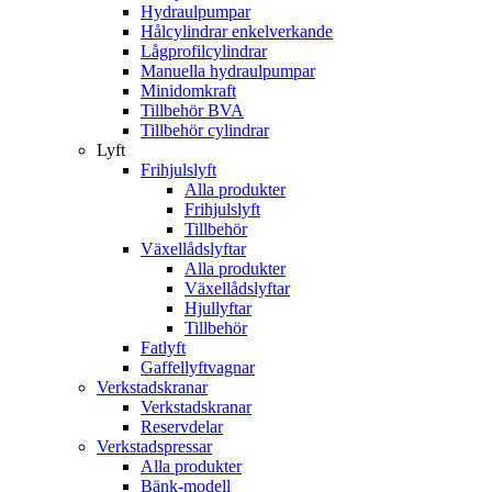
Hydraulpumpar
Hålcylindrar enkelverkande
Lågprofilcylindrar
Manuella hydraulpumpar
Minidomkraft
Tillbehör BVA
Tillbehör cylindrar
Lyft
Frihjulslyft
Alla produkter
Frihjulslyft
Tillbehör
Växellådslyftar
Alla produkter
Växellådslyftar
Hjullyftar
Tillbehör
Fatlyft
Gaffellyftvagnar
Verkstadskranar
Verkstadskranar
Reservdelar
Verkstadspressar
Alla produkter
Bänk-modell