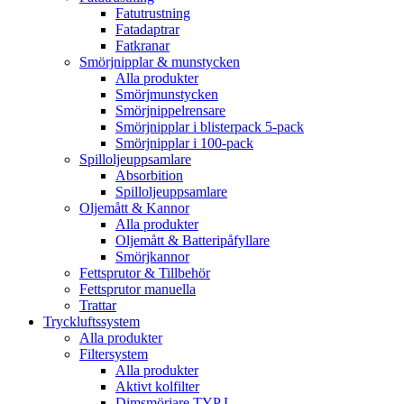
Fatutrustning
Fatadaptrar
Fatkranar
Smörjnipplar & munstycken
Alla produkter
Smörjmunstycken
Smörjnippelrensare
Smörjnipplar i blisterpack 5-pack
Smörjnipplar i 100-pack
Spilloljeuppsamlare
Absorbition
Spilloljeuppsamlare
Oljemått & Kannor
Alla produkter
Oljemått & Batteripåfyllare
Smörjkannor
Fettsprutor & Tillbehör
Fettsprutor manuella
Trattar
Tryckluftssystem
Alla produkter
Filtersystem
Alla produkter
Aktivt kolfilter
Dimsmörjare TYP L