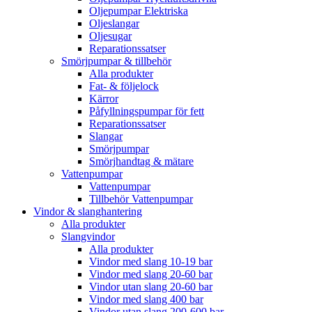
Oljepumpar Elektriska
Oljeslangar
Oljesugar
Reparationssatser
Smörjpumpar & tillbehör
Alla produkter
Fat- & följelock
Kärror
Påfyllningspumpar för fett
Reparationssatser
Slangar
Smörjpumpar
Smörjhandtag & mätare
Vattenpumpar
Vattenpumpar
Tillbehör Vattenpumpar
Vindor & slanghantering
Alla produkter
Slangvindor
Alla produkter
Vindor med slang 10-19 bar
Vindor med slang 20-60 bar
Vindor utan slang 20-60 bar
Vindor med slang 400 bar
Vindor utan slang 200-600 bar