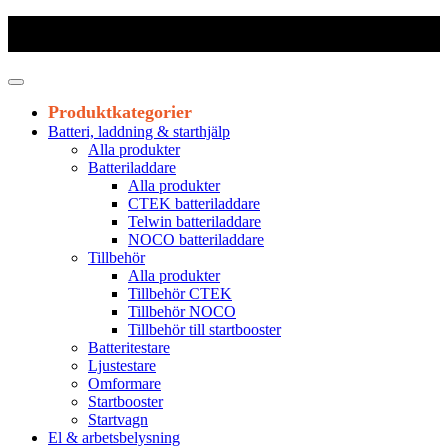
Frakt 179 kr
|
Fraktfritt från 1800 kr exkl. moms
|
Leveranstid 1-3
arbetsdagar
Produktkategorier
Batteri, laddning & starthjälp
Alla produkter
Batteriladdare
Alla produkter
CTEK batteriladdare
Telwin batteriladdare
NOCO batteriladdare
Tillbehör
Alla produkter
Tillbehör CTEK
Tillbehör NOCO
Tillbehör till startbooster
Batteritestare
Ljustestare
Omformare
Startbooster
Startvagn
El & arbetsbelysning