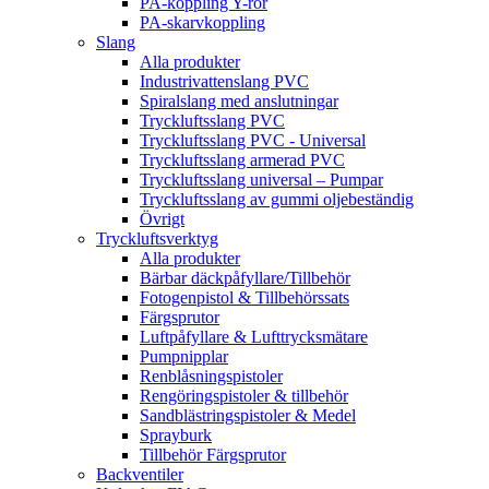
PA-koppling Y-rör
PA-skarvkoppling
Slang
Alla produkter
Industrivattenslang PVC
Spiralslang med anslutningar
Tryckluftsslang PVC
Tryckluftsslang PVC - Universal
Tryckluftsslang armerad PVC
Tryckluftsslang universal – Pumpar
Tryckluftsslang av gummi oljebeständig
Övrigt
Tryckluftsverktyg
Alla produkter
Bärbar däckpåfyllare/Tillbehör
Fotogenpistol & Tillbehörssats
Färgsprutor
Luftpåfyllare & Lufttrycksmätare
Pumpnipplar
Renblåsningspistoler
Rengöringspistoler & tillbehör
Sandblästringspistoler & Medel
Sprayburk
Tillbehör Färgsprutor
Backventiler