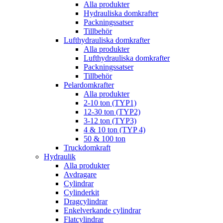
Alla produkter
Hydrauliska domkrafter
Packningssatser
Tillbehör
Lufthydrauliska domkrafter
Alla produkter
Lufthydrauliska domkrafter
Packningssatser
Tillbehör
Pelardomkrafter
Alla produkter
2-10 ton (TYP1)
12-30 ton (TYP2)
3-12 ton (TYP3)
4 & 10 ton (TYP 4)
50 & 100 ton
Truckdomkraft
Hydraulik
Alla produkter
Avdragare
Cylindrar
Cylinderkit
Dragcylindrar
Enkelverkande cylindrar
Flatcylindrar