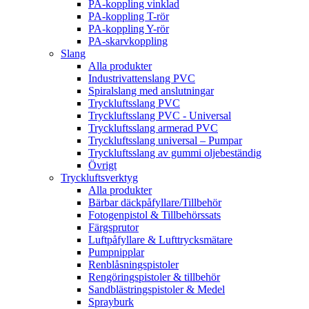
PA-koppling vinklad
PA-koppling T-rör
PA-koppling Y-rör
PA-skarvkoppling
Slang
Alla produkter
Industrivattenslang PVC
Spiralslang med anslutningar
Tryckluftsslang PVC
Tryckluftsslang PVC - Universal
Tryckluftsslang armerad PVC
Tryckluftsslang universal – Pumpar
Tryckluftsslang av gummi oljebeständig
Övrigt
Tryckluftsverktyg
Alla produkter
Bärbar däckpåfyllare/Tillbehör
Fotogenpistol & Tillbehörssats
Färgsprutor
Luftpåfyllare & Lufttrycksmätare
Pumpnipplar
Renblåsningspistoler
Rengöringspistoler & tillbehör
Sandblästringspistoler & Medel
Sprayburk