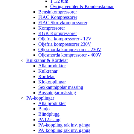
1 1/2 tum
Övriga ventiler & Kondenskranar
Bensinkompressorer
FIAC Kompressorer
FIAC Skruvkompressorer
Kompressorer
KGK Kompressorer
Oljefria kompressorer - 12V
Oljefria kompressorer 230V
Oljesmorda kompressorer - 230V
Oljesmorda kompressorer - 400V
Kulkranar & Rördelar
Alla produkter
Kulkranar
Rördelar
Klokopplingar
Sexkantnipplar mässing
Bussningar mässing
PA-kopplingar
Alla produkter
Banjo
Blindplugg
PA12-slang
PA-koppling rak inv. gänga
PA-koppling rak utv. gänga