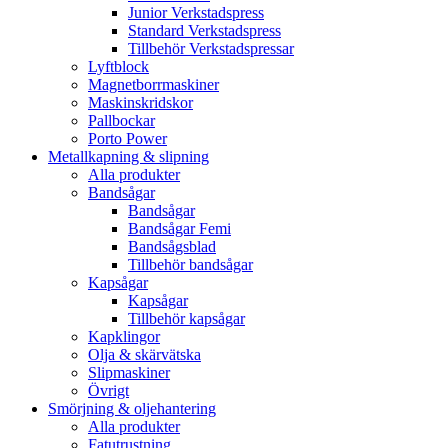
Junior Verkstadspress
Standard Verkstadspress
Tillbehör Verkstadspressar
Lyftblock
Magnetborrmaskiner
Maskinskridskor
Pallbockar
Porto Power
Metallkapning & slipning
Alla produkter
Bandsågar
Bandsågar
Bandsågar Femi
Bandsågsblad
Tillbehör bandsågar
Kapsågar
Kapsågar
Tillbehör kapsågar
Kapklingor
Olja & skärvätska
Slipmaskiner
Övrigt
Smörjning & oljehantering
Alla produkter
Fatutrustning