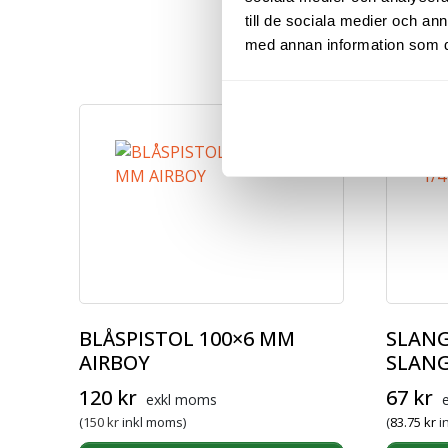
till de sociala medier och a
med annan information som du 
BLÅSPISTOL 100×6 MM
SLANG
AIRBOY
SLAN
Det ursprungliga priset var: 168 kr.
Det nuvarande priset är: 120 kr.
120
kr
67
kr
exkl moms
(
150
kr
inkl moms)
(
83.75
kr
i