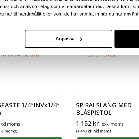
nnons- och analysföretag som vi samarbetar med. Dessa kan i sin
har tillhandahållit eller som de har samlat in när du har använt 
Relaterade produkter
Anpassa
FÄSTE 1/4″INVx1/4″
SPIRALSLANG MED
G
BLÅSPISTOL
1 152
kr
exkl moms
exkl moms
nkl moms)
(
1 440
kr
inkl moms)