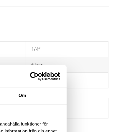
1/4″
6 bar
2208 l/min
Om
1/4
andahålla funktioner för
n information från din enhet