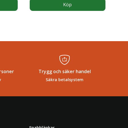
Köp
rsoner
Trygg och säker handel
v
Säkra betalsystem
Snabblänkar