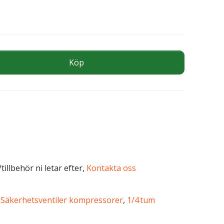
 BAR mängd
Köp
tillbehör ni letar efter,
Kontakta oss
,
Säkerhetsventiler kompressorer
,
1/4 tum