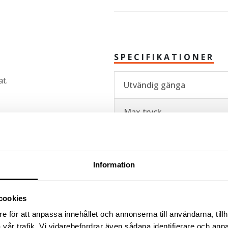
SPECIFIKATIONER
at.
Utvändig gänga
Max tryck
Kapacitet
Information
Gänga
cookies
e för att anpassa innehållet och annonserna till användarna, tillh
vår trafik. Vi vidarebefordrar även sådana identifierare och anna