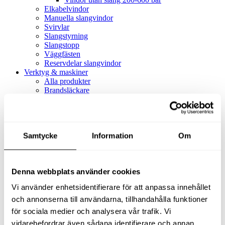
Elkabelvindor
Manuella slangvindor
Svirvlar
Slangstyrning
Slangstopp
Väggfästen
Reservdelar slangvindor
Verktyg & maskiner
Alla produkter
Brandsläckare
Alla produkter
Brandsläckare
Tillbehör brandsläckare
Dammsugare
Samtycke
Alla produkter
Information
Om
Slang & Tillbehör
Slang metervara
Slang komplett
Denna webbplats använder cookies
Slangfäste
Textil- & Våtdammsugare
Vi använder enhetsidentifierare för att anpassa innehållet
Textil- & Våtdammsugare
Tillbehör Textil- & våtdammsugare
och annonserna till användarna, tillhandahålla funktioner
Adaptrar
för sociala medier och analysera vår trafik. Vi
Dammsugare
vidarebefordrar även sådana identifierare och annan