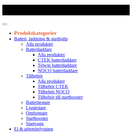
Frakt 179 kr
|
Fraktfritt från 1800 kr exkl. moms
|
Leveranstid 1-3
arbetsdagar
Produktkategorier
Batteri, laddning & starthjälp
Alla produkter
Batteriladdare
Alla produkter
CTEK batteriladdare
Telwin batteriladdare
NOCO batteriladdare
Tillbehör
Alla produkter
Tillbehör CTEK
Tillbehör NOCO
Tillbehör till startbooster
Batteritestare
Ljustestare
Omformare
Startbooster
Startvagn
El & arbetsbelysning