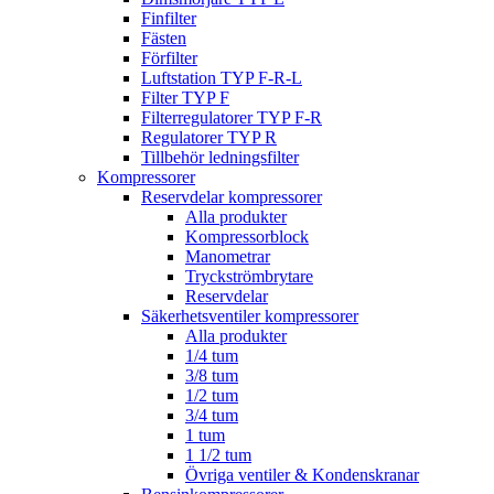
Finfilter
Fästen
Förfilter
Luftstation TYP F-R-L
Filter TYP F
Filterregulatorer TYP F-R
Regulatorer TYP R
Tillbehör ledningsfilter
Kompressorer
Reservdelar kompressorer
Alla produkter
Kompressorblock
Manometrar
Tryckströmbrytare
Reservdelar
Säkerhetsventiler kompressorer
Alla produkter
1/4 tum
3/8 tum
1/2 tum
3/4 tum
1 tum
1 1/2 tum
Övriga ventiler & Kondenskranar