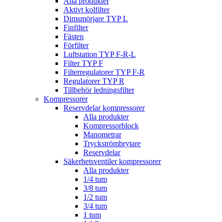
Alla produkter
Aktivt kolfilter
Dimsmörjare TYP L
Finfilter
Fästen
Förfilter
Luftstation TYP F-R-L
Filter TYP F
Filterregulatorer TYP F-R
Regulatorer TYP R
Tillbehör ledningsfilter
Kompressorer
Reservdelar kompressorer
Alla produkter
Kompressorblock
Manometrar
Tryckströmbrytare
Reservdelar
Säkerhetsventiler kompressorer
Alla produkter
1/4 tum
3/8 tum
1/2 tum
3/4 tum
1 tum