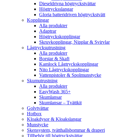
Dieseldrivna högtryckstvättar
Högtrycksslangar
Gloria batteridriven högtryckstvätt
Kopplingar
Alla produkter
Adaptrar
Högtryckskopplingar
Skruvkopplingar, Nipplar & Svirvlar
Lågtrycksutrustning
Alla produkter
Borstar & Skaft
Kamlock Lågtryckskopplingar
Nito Lågtryckskopplingar
Vattenpistoler & Spolmunstycke
Skumutrustning
Alla produkter
EasyWash 365+
Skumlansar
Skumlansar – Tvättkit
Golvtvättar
Hotbox
Kloakdysor & Kloakslangar
Munstycke
Skensystem, tvätthallsbommar & draperi
Tillbehör till högtryckstvättar