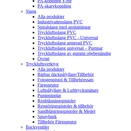
PA-koppling Y-rör
PA-skarvkoppling
Slang
Alla produkter
Industrivattenslang PVC
Spiralslang med anslutningar
Tryckluftsslang PVC
Tryckluftsslang PVC - Universal
Tryckluftsslang armerad PVC
Tryckluftsslang universal – Pumpar
Tryckluftsslang av gummi oljebeständig
Övrigt
Tryckluftsverktyg
Alla produkter
Bärbar däckpåfyllare/Tillbehör
Fotogenpistol & Tillbehörssats
Färgsprutor
Luftpåfyllare & Lufttrycksmätare
Pumpnipplar
Renblåsningspistoler
Rengöringspistoler & tillbehör
Sandblästringspistoler & Medel
Sprayburk
Tillbehör Färgsprutor
Backventiler