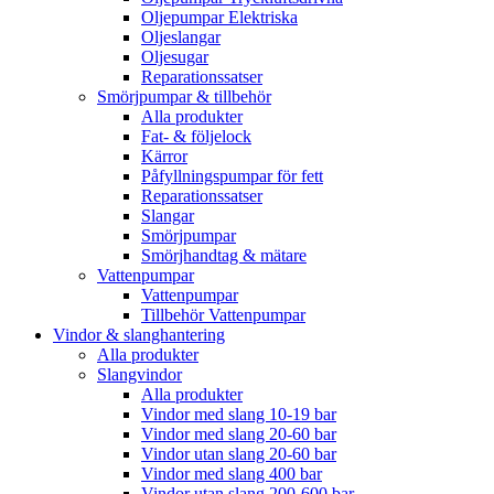
Oljepumpar Elektriska
Oljeslangar
Oljesugar
Reparationssatser
Smörjpumpar & tillbehör
Alla produkter
Fat- & följelock
Kärror
Påfyllningspumpar för fett
Reparationssatser
Slangar
Smörjpumpar
Smörjhandtag & mätare
Vattenpumpar
Vattenpumpar
Tillbehör Vattenpumpar
Vindor & slanghantering
Alla produkter
Slangvindor
Alla produkter
Vindor med slang 10-19 bar
Vindor med slang 20-60 bar
Vindor utan slang 20-60 bar
Vindor med slang 400 bar
Vindor utan slang 200-600 bar