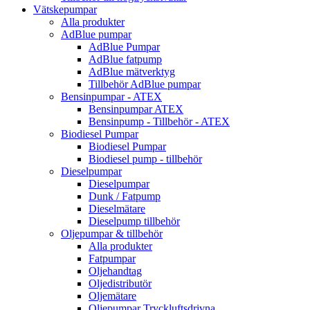
Vätskepumpar
Alla produkter
AdBlue pumpar
AdBlue Pumpar
AdBlue fatpump
AdBlue mätverktyg
Tillbehör AdBlue pumpar
Bensinpumpar - ATEX
Bensinpumpar ATEX
Bensinpump - Tillbehör - ATEX
Biodiesel Pumpar
Biodiesel Pumpar
Biodiesel pump - tillbehör
Dieselpumpar
Dieselpumpar
Dunk / Fatpump
Dieselmätare
Dieselpump tillbehör
Oljepumpar & tillbehör
Alla produkter
Fatpumpar
Oljehandtag
Oljedistributör
Oljemätare
Oljepumpar Tryckluftsdrivna