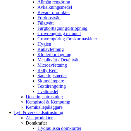
Allmän rengöring
Avkalkningsmedel
Bevara-produkter
Fordonstvätt
Fälgtvätt
Färgborttagning/Strippning
Grovrengöring manuell
Grovrengöring för skurmaskiner
Hygien
Kallavfettning
Klotterborttagning
Metalltvätt / Detaljtvätt
Microavfettning
Rally-Rent
Saneringsmedel
Skumdämpare
Textilrengöring
Tvättmedel
Doseringsutrustning
Kempistol & Kempump
Kemikaliepåläggare
Lyft & verkstadsutrustning
Alla produkter
Domkrafter
Hydrauliska domkrafter