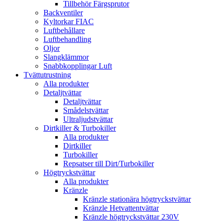
Tillbehör Färgsprutor
Backventiler
Kyltorkar FIAC
Luftbehållare
Luftbehandling
Oljor
Slangklämmor
Snabbkopplingar Luft
Tvättutrustning
Alla produkter
Detaljtvättar
Detaljtvättar
Smådelstvättar
Ultraljudstvättar
Dirtkiller & Turbokiller
Alla produkter
Dirtkiller
Turbokiller
Repsatser till Dirt/Turbokiller
Högtryckstvättar
Alla produkter
Kränzle
Kränzle stationära högtryckstvättar
Kränzle Hetvattentvättar
Kränzle högtryckstvättar 230V