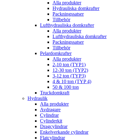
Alla produkter
Hydrauliska domkrafter
Packningssatser
Tillbehör
Lufthydrauliska domkrafter
Alla produkter
Lufthydrauliska domkrafter
Packningssatser
Tillbehör
Pelardomkrafter
Alla produkter
2-10 ton (TYP1)
12-30 ton (TYP2)
3-12 ton (TYP3)
4 & 10 ton (TYP 4)
50 & 100 ton
Truckdomkraft
Hydraulik
Alla produkter
Avdragare
Cylindrar
Cylinderkit
Dragcylindrar
Enkelverkande cylindrar
Flatcylindrar