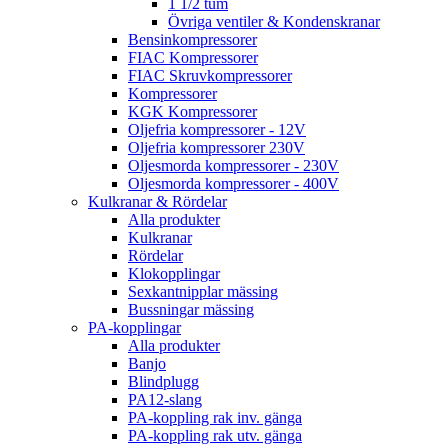
1 1/2 tum
Övriga ventiler & Kondenskranar
Bensinkompressorer
FIAC Kompressorer
FIAC Skruvkompressorer
Kompressorer
KGK Kompressorer
Oljefria kompressorer - 12V
Oljefria kompressorer 230V
Oljesmorda kompressorer - 230V
Oljesmorda kompressorer - 400V
Kulkranar & Rördelar
Alla produkter
Kulkranar
Rördelar
Klokopplingar
Sexkantnipplar mässing
Bussningar mässing
PA-kopplingar
Alla produkter
Banjo
Blindplugg
PA12-slang
PA-koppling rak inv. gänga
PA-koppling rak utv. gänga