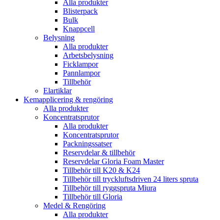
Alla produkter
Blisterpack
Bulk
Knappcell
Belysning
Alla produkter
Arbetsbelysning
Ficklampor
Pannlampor
Tillbehör
Elartiklar
Kemapplicering & rengöring
Alla produkter
Koncentratsprutor
Alla produkter
Koncentratsprutor
Packningssatser
Reservdelar & tillbehör
Reservdelar Gloria Foam Master
Tillbehör till K20 & K24
Tillbehör till tryckluftsdriven 24 liters spruta
Tillbehör till ryggspruta Miura
Tillbehör till Gloria
Medel & Rengöring
Alla produkter