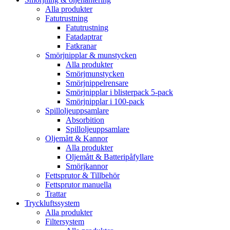
Alla produkter
Fatutrustning
Fatutrustning
Fatadaptrar
Fatkranar
Smörjnipplar & munstycken
Alla produkter
Smörjmunstycken
Smörjnippelrensare
Smörjnipplar i blisterpack 5-pack
Smörjnipplar i 100-pack
Spilloljeuppsamlare
Absorbition
Spilloljeuppsamlare
Oljemått & Kannor
Alla produkter
Oljemått & Batteripåfyllare
Smörjkannor
Fettsprutor & Tillbehör
Fettsprutor manuella
Trattar
Tryckluftssystem
Alla produkter
Filtersystem