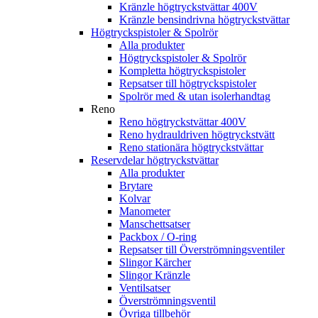
Kränzle högtryckstvättar 400V
Kränzle bensindrivna högtryckstvättar
Högtryckspistoler & Spolrör
Alla produkter
Högtryckspistoler & Spolrör
Kompletta högtryckspistoler
Repsatser till högtryckspistoler
Spolrör med & utan isolerhandtag
Reno
Reno högtryckstvättar 400V
Reno hydrauldriven högtryckstvätt
Reno stationära högtryckstvättar
Reservdelar högtryckstvättar
Alla produkter
Brytare
Kolvar
Manometer
Manschettsatser
Packbox / O-ring
Repsatser till Överströmningsventiler
Slingor Kärcher
Slingor Kränzle
Ventilsatser
Överströmningsventil
Övriga tillbehör