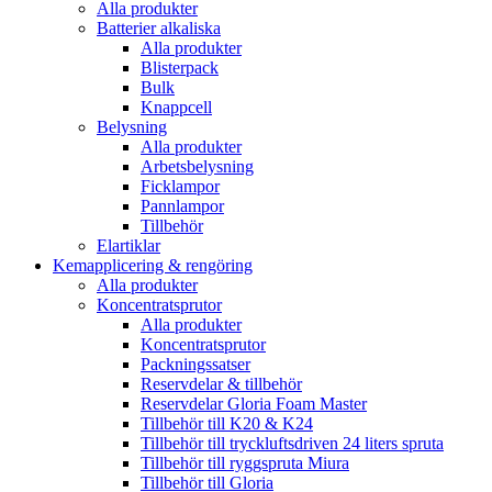
Alla produkter
Batterier alkaliska
Alla produkter
Blisterpack
Bulk
Knappcell
Belysning
Alla produkter
Arbetsbelysning
Ficklampor
Pannlampor
Tillbehör
Elartiklar
Kemapplicering & rengöring
Alla produkter
Koncentratsprutor
Alla produkter
Koncentratsprutor
Packningssatser
Reservdelar & tillbehör
Reservdelar Gloria Foam Master
Tillbehör till K20 & K24
Tillbehör till tryckluftsdriven 24 liters spruta
Tillbehör till ryggspruta Miura
Tillbehör till Gloria