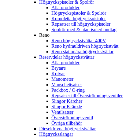
Högtryckspistoler & Spolrör
Alla produkter
Högtryckspistoler & Spolrör
Kompletta högtryckspistoler
Repsatser till högtryckspistoler
Spolrör med & utan isolerhandtag
Reno
Reno högtryckstvättar 400V
Reno hydrauldriven högtryckstvätt
Reno stationära högtryckstvättar
Reservdelar högtryckstvättar
Alla produkter
Brytare
Kolvar
Manometer
Manschettsatser
Packbox / O-ring
Repsatser till Överströmningsventiler
Slingor Kärcher
Slingor Kränzle
Ventilsatser
Överströmningsventil
Övriga tillbehör
Dieseldrivna högtryckstvättar
Högtrycksslangar