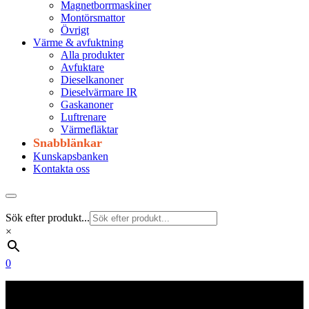
Magnetborrmaskiner
Montörsmattor
Övrigt
Värme & avfuktning
Alla produkter
Avfuktare
Dieselkanoner
Dieselvärmare IR
Gaskanoner
Luftrenare
Värmefläktar
Snabblänkar
Kunskapsbanken
Kontakta oss
Sök efter produkt...
×
0
Frakt 179 kr
Fraktfritt från 1800 kr exkl. moms