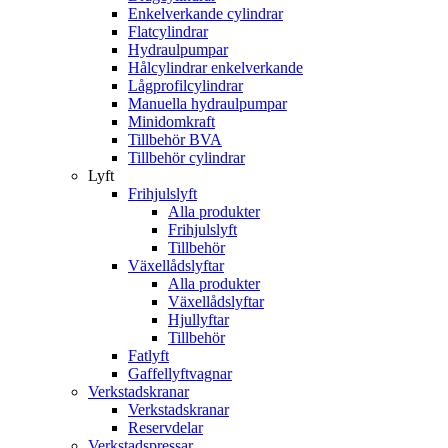
Enkelverkande cylindrar
Flatcylindrar
Hydraulpumpar
Hålcylindrar enkelverkande
Lågprofilcylindrar
Manuella hydraulpumpar
Minidomkraft
Tillbehör BVA
Tillbehör cylindrar
Lyft
Frihjulslyft
Alla produkter
Frihjulslyft
Tillbehör
Växellådslyftar
Alla produkter
Växellådslyftar
Hjullyftar
Tillbehör
Fatlyft
Gaffellyftvagnar
Verkstadskranar
Verkstadskranar
Reservdelar
Verkstadspressar