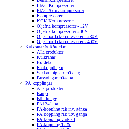
Bensinkompressorer
FIAC Kompressorer
FIAC Skruvkompressorer
Kompressorer
KGK Kompressorer
Oljefria kompressorer - 12V
Oljefria kompressorer 230V
Oljesmorda kompressorer - 230V
Oljesmorda kompressorer - 400V
Kulkranar & Rördelar
Alla produkter
Kulkranar
Rördelar
Klokopplingar
Sexkantnipplar mässing
Bussningar mässing
PA-kopplingar
Alla produkter
Banjo
Blindplugg
PA12-slang
PA-koppling rak inv. gänga
PA-koppling rak utv. gänga
PA-koppling vinklad
PA-koppling T-rör