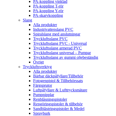
PA-koppling vinklad
PA-koppling T-rör
PA-koppling Y-rör
PA-skarvkoppling
Slang
Alla produkter
Industrivattenslang PVC
Spiralslang med anslutningar
Tryckluftsslang PVC
Tryckluftsslang PVC - Universal
Tryckluftsslang armerad PVC
Tryckluftsslang universal – Pumpar
Tryckluftsslang av gummi oljebeständig
Övrigt
Tryckluftsverktyg
Alla produkter
Bärbar däckpåfyllare/Tillbehör
Fotogenpistol & Tillbehörssats
Färgsprutor
Luftpåfyllare & Lufttrycksmätare
Pumpnipplar
Renblåsningspistoler
Rengöringspistoler & tillbehör
Sandblästringspistoler & Medel
Sprayburk