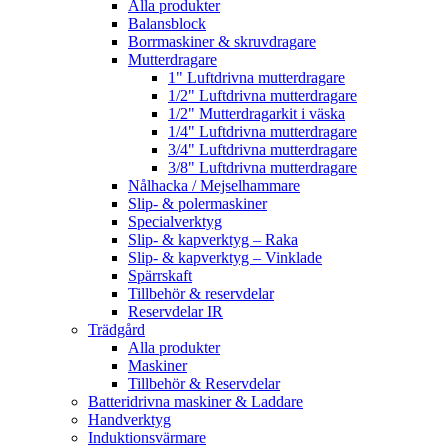
Alla produkter
Balansblock
Borrmaskiner & skruvdragare
Mutterdragare
1" Luftdrivna mutterdragare
1/2" Luftdrivna mutterdragare
1/2" Mutterdragarkit i väska
1/4" Luftdrivna mutterdragare
3/4" Luftdrivna mutterdragare
3/8" Luftdrivna mutterdragare
Nålhacka / Mejselhammare
Slip- & polermaskiner
Specialverktyg
Slip- & kapverktyg – Raka
Slip- & kapverktyg – Vinklade
Spärrskaft
Tillbehör & reservdelar
Reservdelar IR
Trädgård
Alla produkter
Maskiner
Tillbehör & Reservdelar
Batteridrivna maskiner & Laddare
Handverktyg
Induktionsvärmare