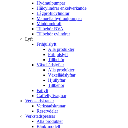
Hydraulpumpar
Hålcylindrar enkelverkande
Lågprofilcylindrar
Manuella hydraulpumpar
Minidomkraft
Tillbehör BVA
Tillbehör cylindrar
Lyft
Frihjulslyft
Alla produkter
Frihjulslyft
Tillbehör
Växellådslyftar
Alla produkter
Växellådslyftar
Hjullyftar
Tillbehör
Fatlyft
Gaffellyftvagnar
Verkstadskranar
Verkstadskranar
Reservdelar
Verkstadspressar
Alla produkter
Bänk-modell