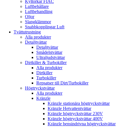
Kyltorkar FIAC
Luftbehållare
Luftbehandling
Oljor
Slangklämmor
Snabbkopplingar Luft
Tvättutrustning
Alla produkter
Detaljtvättar
Detaljtvättar
Smådelstvättar
Ultraljudstvättar
Dirtkiller & Turbokiller
Alla produkter
Dirtkiller
Turbokiller
Repsatser till Dirt/Turbokiller
Högtryckstvättar
Alla produkter
Kränzle
Kränzle stationära högtryckstvättar
Kränzle Hetvattentvättar
Kränzle högtryckstvättar 230V
Kränzle högtryckstvättar 400V
Kränzle bensindrivna högtryckstvättar