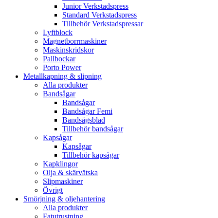
Junior Verkstadspress
Standard Verkstadspress
Tillbehör Verkstadspressar
Lyftblock
Magnetborrmaskiner
Maskinskridskor
Pallbockar
Porto Power
Metallkapning & slipning
Alla produkter
Bandsågar
Bandsågar
Bandsågar Femi
Bandsågsblad
Tillbehör bandsågar
Kapsågar
Kapsågar
Tillbehör kapsågar
Kapklingor
Olja & skärvätska
Slipmaskiner
Övrigt
Smörjning & oljehantering
Alla produkter
Fatutrustning