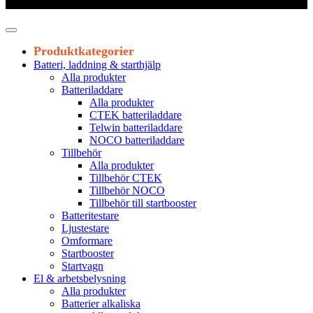
Leveranstid 1-3 arbetsdagar
Produktkategorier
Batteri, laddning & starthjälp
Alla produkter
Batteriladdare
Alla produkter
CTEK batteriladdare
Telwin batteriladdare
NOCO batteriladdare
Tillbehör
Alla produkter
Tillbehör CTEK
Tillbehör NOCO
Tillbehör till startbooster
Batteritestare
Ljustestare
Omformare
Startbooster
Startvagn
El & arbetsbelysning
Alla produkter
Batterier alkaliska