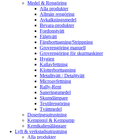
Medel & Rengöring
Alla produkter
Allmän rengöring
Avkalkningsmedel
Bevara-produkter
Fordonstvätt
Fälgtvätt
Färgborttagning/Strippning
Grovrengöring manuell
Grovrengöring för skurmaskiner
Hygien
Kallavfettning
Klotterborttagning
Metalltvätt / Detaljtvätt
Microavfettning
Rally-Rent
Saneringsmedel
Skumdämpare
Textilrengöring
Tvättmedel
Doseringsutrustning
Kempistol & Kempump
Kemikaliepåläggare
Lyft & verkstadsutrustning
Alla produkter