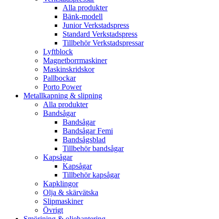
Alla produkter
Bänk-modell
Junior Verkstadspress
Standard Verkstadspress
Tillbehör Verkstadspressar
Lyftblock
Magnetborrmaskiner
Maskinskridskor
Pallbockar
Porto Power
Metallkapning & slipning
Alla produkter
Bandsågar
Bandsågar
Bandsågar Femi
Bandsågsblad
Tillbehör bandsågar
Kapsågar
Kapsågar
Tillbehör kapsågar
Kapklingor
Olja & skärvätska
Slipmaskiner
Övrigt
Smörjning & oljehantering