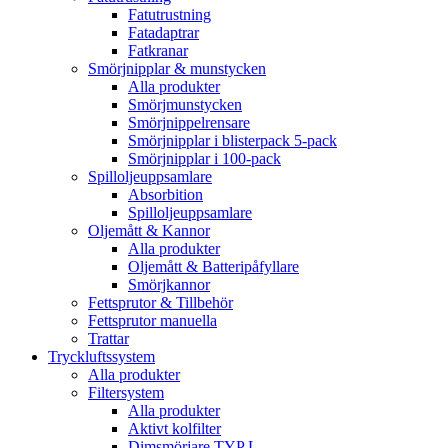
Fatutrustning
Fatadaptrar
Fatkranar
Smörjnipplar & munstycken
Alla produkter
Smörjmunstycken
Smörjnippelrensare
Smörjnipplar i blisterpack 5-pack
Smörjnipplar i 100-pack
Spilloljeuppsamlare
Absorbition
Spilloljeuppsamlare
Oljemått & Kannor
Alla produkter
Oljemått & Batteripåfyllare
Smörjkannor
Fettsprutor & Tillbehör
Fettsprutor manuella
Trattar
Tryckluftssystem
Alla produkter
Filtersystem
Alla produkter
Aktivt kolfilter
Dimsmörjare TYP L