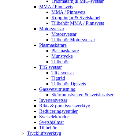
Trådmatarhjul MIG-svetsar
MMA / Pinnsvets
MMA / Pinnsvets
Kopplingar & Svetskabel
Tillbehör MMA / Pinnsvets
Motorsvetsar
Motorsvetsar
Tillbehör Motorsvetsar
Plasmaskärare
Plasmaskärare
Munstycke
Tillbehör
TIG svetsar
TIG svetsar
Tigtråd
Tillbehör Tigsvets
Gassvetsutrustning
Skärmunstycken & svetsinsatser
Invertersvetsar
Rikt- & punktsvetsverktyg
Reduceringsventiler
Svetselektroder
Svetshjälmar
Tillbehör
Tryckluftsverktyg