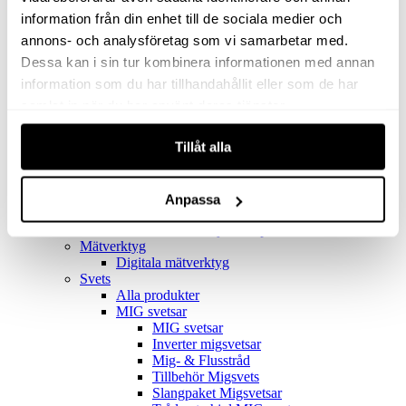
Filter
Golv- & Kombinationsmunstycke
information från din enhet till de sociala medier och
Munstycke
annons- och analysföretag som vi samarbetar med.
Motor
Dessa kan i sin tur kombinera informationen med annan
Reservdelar dammsugare
Rör & handtag
information som du har tillhandahållit eller som de har
Städset komplett
samlat in när du har använt deras tjänster.
Skarvdon
Tillbehör Ventos
Tillåt alla
Uppsamlingspåsar
Elverk
Alla produkter
Elverk
Anpassa
Tillbehör Geko Elverk
Tillbehör Honda ljuddämpade elverk
Mätverktyg
Digitala mätverktyg
Svets
Alla produkter
MIG svetsar
MIG svetsar
Inverter migsvetsar
Mig- & Flusstråd
Tillbehör Migsvets
Slangpaket Migsvetsar