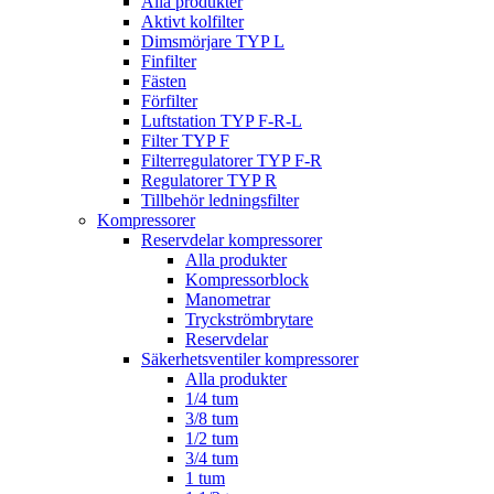
Alla produkter
Aktivt kolfilter
Dimsmörjare TYP L
Finfilter
Fästen
Förfilter
Luftstation TYP F-R-L
Filter TYP F
Filterregulatorer TYP F-R
Regulatorer TYP R
Tillbehör ledningsfilter
Kompressorer
Reservdelar kompressorer
Alla produkter
Kompressorblock
Manometrar
Tryckströmbrytare
Reservdelar
Säkerhetsventiler kompressorer
Alla produkter
1/4 tum
3/8 tum
1/2 tum
3/4 tum
1 tum