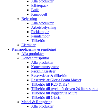
Alla produkter
Blisterpack
Bulk
Knappcell
Belysning
Alla produkter
Arbetsbelysning
Ficklampor
Pannlampor
Tillbehör
Elartiklar
Kemapplicering & rengöring
Alla produkter
Koncentratsprutor
Alla produkter
Koncentratsprutor
Packningssatser
Reservdelar & tillbehör
Reservdelar Gloria Foam Master
Tillbehör till K20 & K24
Tillbehör till tryckluftsdriven 24 liters spruta
Tillbehör till ryggspruta Miura
Tillbehör till Gloria
Medel & Rengöring
Alla produkter