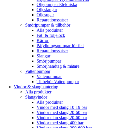
Oljepumpar Elektriska
Oljeslangar
Oljesugar
Reparationssatser
Smörjpumpar & tillbehör
Alla produkter
Fat- & följelock
Kärror
Påfyllningspumpar för fett
Reparationssatser
Slangar
Smörjpumpar
Smörjhandtag & mätare
Vattenpumpar
Vattenpumpar
Tillbehör Vattenpumpar
Vindor & slanghantering
Alla produkter
Slangvindor
Alla produkter
Vindor med slang 10-19 bar
Vindor med slang 20-60 bar
Vindor utan slang 20-60 bar
Vindor med slang 400 bar
Vindor utan slang 200-600 bar