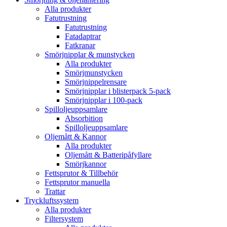
Alla produkter
Fatutrustning
Fatutrustning
Fatadaptrar
Fatkranar
Smörjnipplar & munstycken
Alla produkter
Smörjmunstycken
Smörjnippelrensare
Smörjnipplar i blisterpack 5-pack
Smörjnipplar i 100-pack
Spilloljeuppsamlare
Absorbition
Spilloljeuppsamlare
Oljemått & Kannor
Alla produkter
Oljemått & Batteripåfyllare
Smörjkannor
Fettsprutor & Tillbehör
Fettsprutor manuella
Trattar
Tryckluftssystem
Alla produkter
Filtersystem