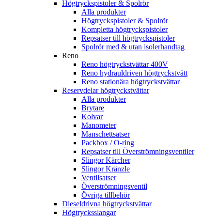
Högtryckspistoler & Spolrör
Alla produkter
Högtryckspistoler & Spolrör
Kompletta högtryckspistoler
Repsatser till högtryckspistoler
Spolrör med & utan isolerhandtag
Reno
Reno högtryckstvättar 400V
Reno hydrauldriven högtryckstvätt
Reno stationära högtryckstvättar
Reservdelar högtryckstvättar
Alla produkter
Brytare
Kolvar
Manometer
Manschettsatser
Packbox / O-ring
Repsatser till Överströmningsventiler
Slingor Kärcher
Slingor Kränzle
Ventilsatser
Överströmningsventil
Övriga tillbehör
Dieseldrivna högtryckstvättar
Högtrycksslangar