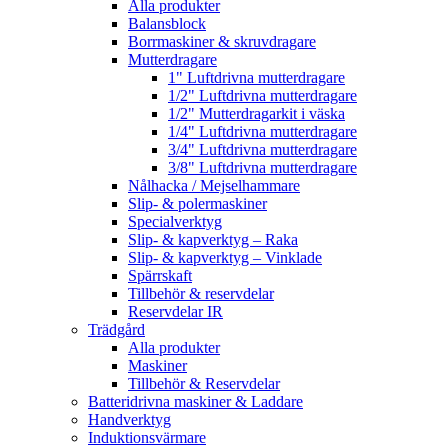
Alla produkter
Balansblock
Borrmaskiner & skruvdragare
Mutterdragare
1" Luftdrivna mutterdragare
1/2" Luftdrivna mutterdragare
1/2" Mutterdragarkit i väska
1/4" Luftdrivna mutterdragare
3/4" Luftdrivna mutterdragare
3/8" Luftdrivna mutterdragare
Nålhacka / Mejselhammare
Slip- & polermaskiner
Specialverktyg
Slip- & kapverktyg – Raka
Slip- & kapverktyg – Vinklade
Spärrskaft
Tillbehör & reservdelar
Reservdelar IR
Trädgård
Alla produkter
Maskiner
Tillbehör & Reservdelar
Batteridrivna maskiner & Laddare
Handverktyg
Induktionsvärmare