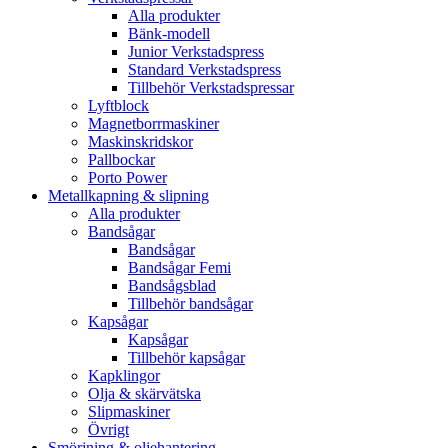
Alla produkter
Bänk-modell
Junior Verkstadspress
Standard Verkstadspress
Tillbehör Verkstadspressar
Lyftblock
Magnetborrmaskiner
Maskinskridskor
Pallbockar
Porto Power
Metallkapning & slipning
Alla produkter
Bandsågar
Bandsågar
Bandsågar Femi
Bandsågsblad
Tillbehör bandsågar
Kapsågar
Kapsågar
Tillbehör kapsågar
Kapklingor
Olja & skärvätska
Slipmaskiner
Övrigt
Smörjning & oljehantering