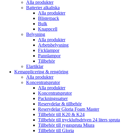
Alla produkter
Batterier alkaliska
Alla produkter
Blisterpack
Bulk
Knappcell
Belysning
Alla produkter
Arbetsbelysning
Ficklampor
Pannlampor
Tillbehör
Elartiklar
Kemapplicering & rengöring
Alla produkter
Koncentratsprutor
Alla produkter
Koncentratsprutor
Packningssatser
Reservdelar & tillbehör
Reservdelar Gloria Foam Master
Tillbehör till K20 & K24
Tillbehör till tryckluftsdriven 24 liters spruta
Tillbehör till ryggspruta Miura
Tillbehör till Gloria