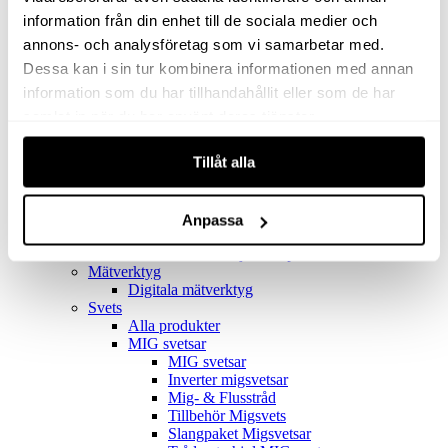
Filter
Golv- & Kombinationsmunstycke
information från din enhet till de sociala medier och
Munstycke
annons- och analysföretag som vi samarbetar med.
Motor
Dessa kan i sin tur kombinera informationen med annan
Reservdelar dammsugare
Rör & handtag
information som du har tillhandahållit eller som de har
Städset komplett
samlat in när du har använt deras tjänster.
Skarvdon
Tillbehör Ventos
Tillåt alla
Uppsamlingspåsar
Elverk
Alla produkter
Elverk
Anpassa
Tillbehör Geko Elverk
Tillbehör Honda ljuddämpade elverk
Mätverktyg
Digitala mätverktyg
Svets
Alla produkter
MIG svetsar
MIG svetsar
Inverter migsvetsar
Mig- & Flusstråd
Tillbehör Migsvets
Slangpaket Migsvetsar