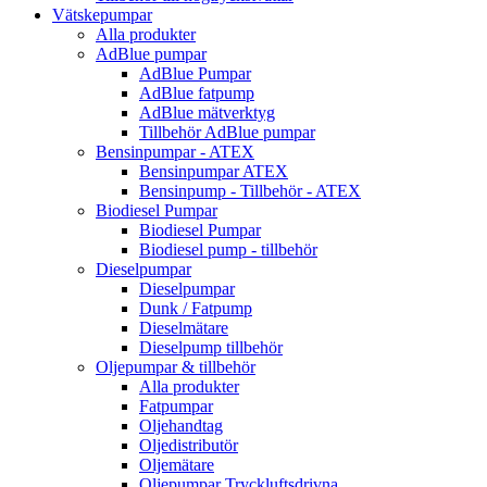
Vätskepumpar
Alla produkter
AdBlue pumpar
AdBlue Pumpar
AdBlue fatpump
AdBlue mätverktyg
Tillbehör AdBlue pumpar
Bensinpumpar - ATEX
Bensinpumpar ATEX
Bensinpump - Tillbehör - ATEX
Biodiesel Pumpar
Biodiesel Pumpar
Biodiesel pump - tillbehör
Dieselpumpar
Dieselpumpar
Dunk / Fatpump
Dieselmätare
Dieselpump tillbehör
Oljepumpar & tillbehör
Alla produkter
Fatpumpar
Oljehandtag
Oljedistributör
Oljemätare
Oljepumpar Tryckluftsdrivna