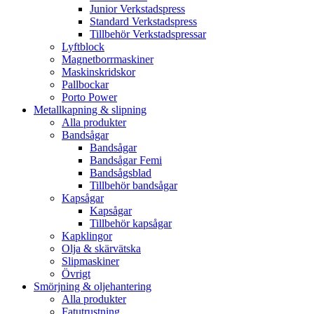
Junior Verkstadspress
Standard Verkstadspress
Tillbehör Verkstadspressar
Lyftblock
Magnetborrmaskiner
Maskinskridskor
Pallbockar
Porto Power
Metallkapning & slipning
Alla produkter
Bandsågar
Bandsågar
Bandsågar Femi
Bandsågsblad
Tillbehör bandsågar
Kapsågar
Kapsågar
Tillbehör kapsågar
Kapklingor
Olja & skärvätska
Slipmaskiner
Övrigt
Smörjning & oljehantering
Alla produkter
Fatutrustning