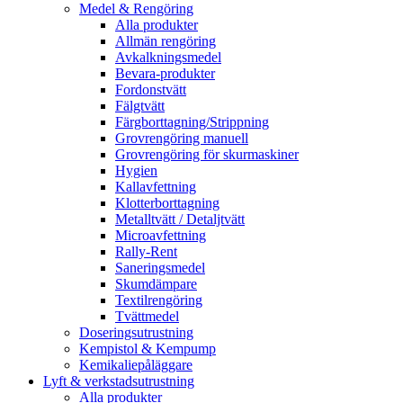
Medel & Rengöring
Alla produkter
Allmän rengöring
Avkalkningsmedel
Bevara-produkter
Fordonstvätt
Fälgtvätt
Färgborttagning/Strippning
Grovrengöring manuell
Grovrengöring för skurmaskiner
Hygien
Kallavfettning
Klotterborttagning
Metalltvätt / Detaljtvätt
Microavfettning
Rally-Rent
Saneringsmedel
Skumdämpare
Textilrengöring
Tvättmedel
Doseringsutrustning
Kempistol & Kempump
Kemikaliepåläggare
Lyft & verkstadsutrustning
Alla produkter