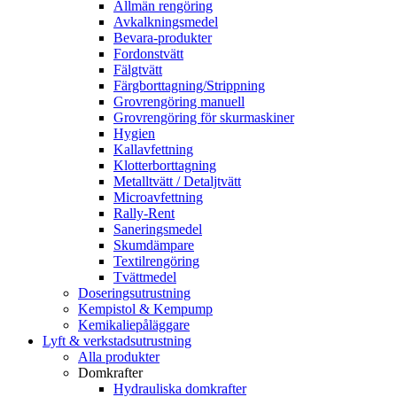
Allmän rengöring
Avkalkningsmedel
Bevara-produkter
Fordonstvätt
Fälgtvätt
Färgborttagning/Strippning
Grovrengöring manuell
Grovrengöring för skurmaskiner
Hygien
Kallavfettning
Klotterborttagning
Metalltvätt / Detaljtvätt
Microavfettning
Rally-Rent
Saneringsmedel
Skumdämpare
Textilrengöring
Tvättmedel
Doseringsutrustning
Kempistol & Kempump
Kemikaliepåläggare
Lyft & verkstadsutrustning
Alla produkter
Domkrafter
Hydrauliska domkrafter