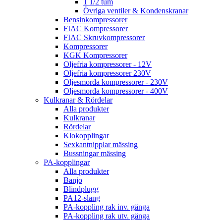
1 1/2 tum
Övriga ventiler & Kondenskranar
Bensinkompressorer
FIAC Kompressorer
FIAC Skruvkompressorer
Kompressorer
KGK Kompressorer
Oljefria kompressorer - 12V
Oljefria kompressorer 230V
Oljesmorda kompressorer - 230V
Oljesmorda kompressorer - 400V
Kulkranar & Rördelar
Alla produkter
Kulkranar
Rördelar
Klokopplingar
Sexkantnipplar mässing
Bussningar mässing
PA-kopplingar
Alla produkter
Banjo
Blindplugg
PA12-slang
PA-koppling rak inv. gänga
PA-koppling rak utv. gänga