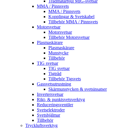
Trådmatarhjul MIG-svetsar
MMA / Pinnsvets
MMA / Pinnsvets
Kopplingar & Svetskabel
Tillbehör MMA / Pinnsvets
Motorsvetsar
Motorsvetsar
Tillbehör Motorsvetsar
Plasmaskärare
Plasmaskärare
Munstycke
Tillbehör
TIG svetsar
TIG svetsar
Tigtråd
Tillbehör Tigsvets
Gassvetsutrustning
Skärmunstycken & svetsinsatser
Invertersvetsar
Rikt- & punktsvetsverktyg
Reduceringsventiler
Svetselektroder
Svetshjälmar
Tillbehör
Tryckluftsverktyg