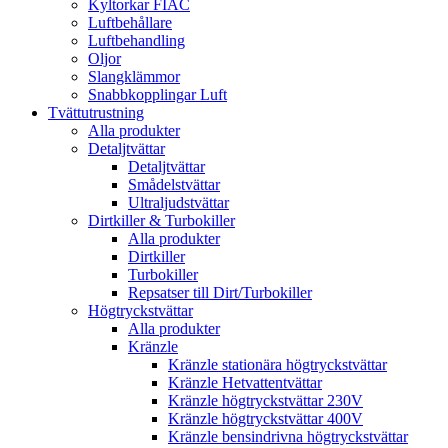
Kyltorkar FIAC
Luftbehållare
Luftbehandling
Oljor
Slangklämmor
Snabbkopplingar Luft
Tvättutrustning
Alla produkter
Detaljtvättar
Detaljtvättar
Smådelstvättar
Ultraljudstvättar
Dirtkiller & Turbokiller
Alla produkter
Dirtkiller
Turbokiller
Repsatser till Dirt/Turbokiller
Högtryckstvättar
Alla produkter
Kränzle
Kränzle stationära högtryckstvättar
Kränzle Hetvattentvättar
Kränzle högtryckstvättar 230V
Kränzle högtryckstvättar 400V
Kränzle bensindrivna högtryckstvättar