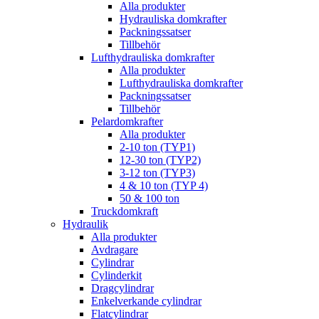
Alla produkter
Hydrauliska domkrafter
Packningssatser
Tillbehör
Lufthydrauliska domkrafter
Alla produkter
Lufthydrauliska domkrafter
Packningssatser
Tillbehör
Pelardomkrafter
Alla produkter
2-10 ton (TYP1)
12-30 ton (TYP2)
3-12 ton (TYP3)
4 & 10 ton (TYP 4)
50 & 100 ton
Truckdomkraft
Hydraulik
Alla produkter
Avdragare
Cylindrar
Cylinderkit
Dragcylindrar
Enkelverkande cylindrar
Flatcylindrar