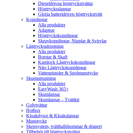
Dieseldrivna högtryckstvättar
Högtrycksslangar
Gloria batteridriven högtryckstvätt
Kopplingar
Alla produkter
Adaptrar
Högtryckskopplingar
Skruvkopplingar, Nipplar & Svirvlar
Lågtrycksutrustning
Alla produkter
Borstar & Skaft
Kamlock Lågtryckskopplingar
Nito Lågtryckskopplingar
Vattenpistoler & Spolmunstycke
Skumutrustning
Alla produkter
EasyWash 365+
Skumlansar
Skumlansar – Tvättkit
Golvtvättar
Hotbox
Kloakdysor & Kloakslangar
Munstycke
Skensystem, tvätthallsbommar & draperi
Tillbehör till högtryckstvättar