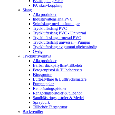
PA-koppling Y-rör
PA-skarvkoppling
Slang
Alla produkter
Industrivattenslang PVC
Spiralslang med anslutningar
Tryckluftsslang PVC
Tryckluftsslang PVC - Universal
Tryckluftsslang armerad PVC
Tryckluftsslang universal – Pumpar
Tryckluftsslang av gummi oljebeständig
Övrigt
Tryckluftsverktyg
Alla produkter
Bärbar däckpåfyllare/Tillbehör
Fotogenpistol & Tillbehörssats
Färgsprutor
Luftpåfyllare & Lufttrycksmätare
Pumpnipplar
Renblåsningspistoler
Rengöringspistoler & tillbehör
Sandblästringspistoler & Medel
Sprayburk
Tillbehör Färgsprutor
Backventiler