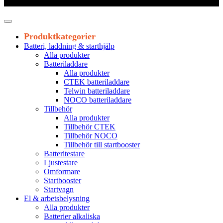
Leveranstid 1-3 arbetsdagar
Produktkategorier
Batteri, laddning & starthjälp
Alla produkter
Batteriladdare
Alla produkter
CTEK batteriladdare
Telwin batteriladdare
NOCO batteriladdare
Tillbehör
Alla produkter
Tillbehör CTEK
Tillbehör NOCO
Tillbehör till startbooster
Batteritestare
Ljustestare
Omformare
Startbooster
Startvagn
El & arbetsbelysning
Alla produkter
Batterier alkaliska