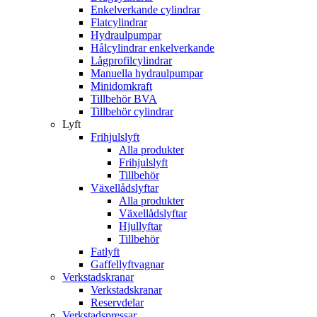
Enkelverkande cylindrar
Flatcylindrar
Hydraulpumpar
Hålcylindrar enkelverkande
Lågprofilcylindrar
Manuella hydraulpumpar
Minidomkraft
Tillbehör BVA
Tillbehör cylindrar
Lyft
Frihjulslyft
Alla produkter
Frihjulslyft
Tillbehör
Växellådslyftar
Alla produkter
Växellådslyftar
Hjullyftar
Tillbehör
Fatlyft
Gaffellyftvagnar
Verkstadskranar
Verkstadskranar
Reservdelar
Verkstadspressar