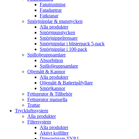
Fatutrustning
Fatadaptrar
Fatkranar
Smörjnipplar & munstycken
Alla produkter
Smörjmunstycken
Smörjnippelrensare
Smörjnipplar i blisterpack 5-pack
Smörjnipplar i 100-pack
Spilloljeuppsamlare
Absorbition
Spilloljeuppsamlare
Oljemått & Kannor
Alla produkter
Oljemått & Batteripåfyllare
Smörjkannor
Fettsprutor & Tillbehör
Fettsprutor manuella
Trattar
Tryckluftssystem
Alla produkter
Filtersystem
Alla produkter
Aktivt kolfilter
Dimsmörjare TYP L