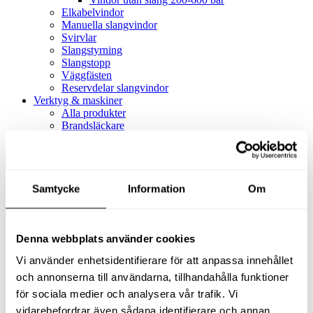
Elkabelvindor
Manuella slangvindor
Svirvlar
Slangstyrning
Slangstopp
Väggfästen
Reservdelar slangvindor
Verktyg & maskiner
Alla produkter
Brandsläckare
Alla produkter
Brandsläckare
Tillbehör brandsläckare
Dammsugare
Samtycke
Alla produkter
Information
Om
Slang & Tillbehör
Slang metervara
Slang komplett
Denna webbplats använder cookies
Slangfäste
Textil- & Våtdammsugare
Vi använder enhetsidentifierare för att anpassa innehållet
Textil- & Våtdammsugare
Tillbehör Textil- & våtdammsugare
och annonserna till användarna, tillhandahålla funktioner
Adaptrar
för sociala medier och analysera vår trafik. Vi
Dammsugare
vidarebefordrar även sådana identifierare och annan