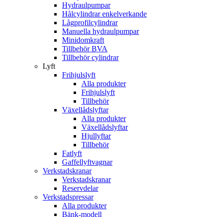
Hydraulpumpar
Hålcylindrar enkelverkande
Lågprofilcylindrar
Manuella hydraulpumpar
Minidomkraft
Tillbehör BVA
Tillbehör cylindrar
Lyft
Frihjulslyft
Alla produkter
Frihjulslyft
Tillbehör
Växellådslyftar
Alla produkter
Växellådslyftar
Hjullyftar
Tillbehör
Fatlyft
Gaffellyftvagnar
Verkstadskranar
Verkstadskranar
Reservdelar
Verkstadspressar
Alla produkter
Bänk-modell