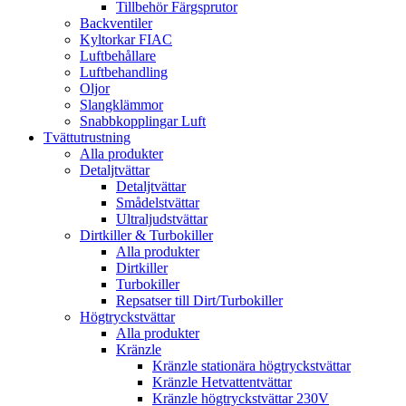
Tillbehör Färgsprutor
Backventiler
Kyltorkar FIAC
Luftbehållare
Luftbehandling
Oljor
Slangklämmor
Snabbkopplingar Luft
Tvättutrustning
Alla produkter
Detaljtvättar
Detaljtvättar
Smådelstvättar
Ultraljudstvättar
Dirtkiller & Turbokiller
Alla produkter
Dirtkiller
Turbokiller
Repsatser till Dirt/Turbokiller
Högtryckstvättar
Alla produkter
Kränzle
Kränzle stationära högtryckstvättar
Kränzle Hetvattentvättar
Kränzle högtryckstvättar 230V