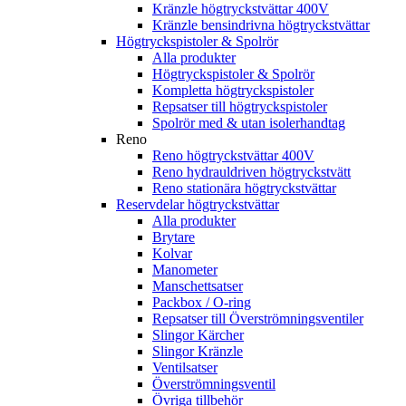
Kränzle högtryckstvättar 400V
Kränzle bensindrivna högtryckstvättar
Högtryckspistoler & Spolrör
Alla produkter
Högtryckspistoler & Spolrör
Kompletta högtryckspistoler
Repsatser till högtryckspistoler
Spolrör med & utan isolerhandtag
Reno
Reno högtryckstvättar 400V
Reno hydrauldriven högtryckstvätt
Reno stationära högtryckstvättar
Reservdelar högtryckstvättar
Alla produkter
Brytare
Kolvar
Manometer
Manschettsatser
Packbox / O-ring
Repsatser till Överströmningsventiler
Slingor Kärcher
Slingor Kränzle
Ventilsatser
Överströmningsventil
Övriga tillbehör