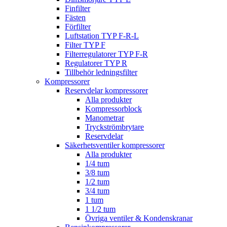
Finfilter
Fästen
Förfilter
Luftstation TYP F-R-L
Filter TYP F
Filterregulatorer TYP F-R
Regulatorer TYP R
Tillbehör ledningsfilter
Kompressorer
Reservdelar kompressorer
Alla produkter
Kompressorblock
Manometrar
Tryckströmbrytare
Reservdelar
Säkerhetsventiler kompressorer
Alla produkter
1/4 tum
3/8 tum
1/2 tum
3/4 tum
1 tum
1 1/2 tum
Övriga ventiler & Kondenskranar