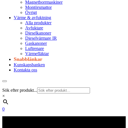
Magnetborrmaskiner
Montörsmattor
Övrigt
Värme & avfuktning
Alla produkter
Avfuktare
Dieselkanoner
Dieselvärmare IR
Gaskanoner
Luftrenare
Värmefläktar
Snabblänkar
Kunskapsbanken
Kontakta oss
Sök efter produkt...
×
0
Frakt 179 kr
Fraktfritt från 1800 kr exkl. moms