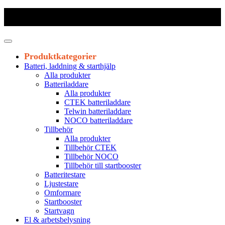
Frakt 179 kr
|
Fraktfritt från 1800 kr exkl. moms
|
Leveranstid 1-3
arbetsdagar
Produktkategorier
Batteri, laddning & starthjälp
Alla produkter
Batteriladdare
Alla produkter
CTEK batteriladdare
Telwin batteriladdare
NOCO batteriladdare
Tillbehör
Alla produkter
Tillbehör CTEK
Tillbehör NOCO
Tillbehör till startbooster
Batteritestare
Ljustestare
Omformare
Startbooster
Startvagn
El & arbetsbelysning