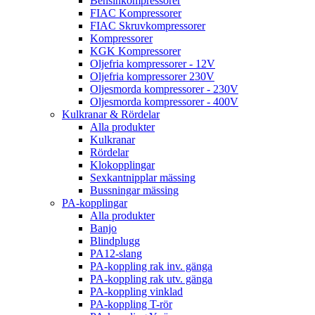
Bensinkompressorer
FIAC Kompressorer
FIAC Skruvkompressorer
Kompressorer
KGK Kompressorer
Oljefria kompressorer - 12V
Oljefria kompressorer 230V
Oljesmorda kompressorer - 230V
Oljesmorda kompressorer - 400V
Kulkranar & Rördelar
Alla produkter
Kulkranar
Rördelar
Klokopplingar
Sexkantnipplar mässing
Bussningar mässing
PA-kopplingar
Alla produkter
Banjo
Blindplugg
PA12-slang
PA-koppling rak inv. gänga
PA-koppling rak utv. gänga
PA-koppling vinklad
PA-koppling T-rör