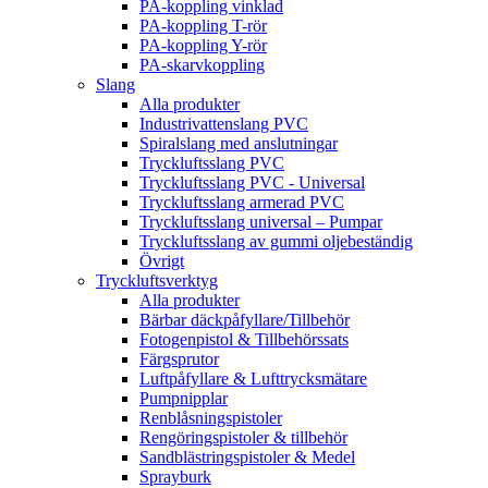
PA-koppling vinklad
PA-koppling T-rör
PA-koppling Y-rör
PA-skarvkoppling
Slang
Alla produkter
Industrivattenslang PVC
Spiralslang med anslutningar
Tryckluftsslang PVC
Tryckluftsslang PVC - Universal
Tryckluftsslang armerad PVC
Tryckluftsslang universal – Pumpar
Tryckluftsslang av gummi oljebeständig
Övrigt
Tryckluftsverktyg
Alla produkter
Bärbar däckpåfyllare/Tillbehör
Fotogenpistol & Tillbehörssats
Färgsprutor
Luftpåfyllare & Lufttrycksmätare
Pumpnipplar
Renblåsningspistoler
Rengöringspistoler & tillbehör
Sandblästringspistoler & Medel
Sprayburk