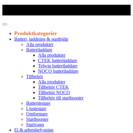
Frakt 179 kr
|
Fraktfritt från 1800 kr exkl. moms
|
Leveranstid 1-3
arbetsdagar
Produktkategorier
Batteri, laddning & starthjälp
Alla produkter
Batteriladdare
Alla produkter
CTEK batteriladdare
Telwin batteriladdare
NOCO batteriladdare
Tillbehör
Alla produkter
Tillbehör CTEK
Tillbehör NOCO
Tillbehör till startbooster
Batteritestare
Ljustestare
Omformare
Startbooster
Startvagn
El & arbetsbelysning