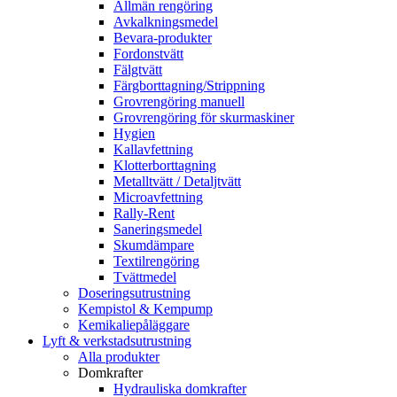
Allmän rengöring
Avkalkningsmedel
Bevara-produkter
Fordonstvätt
Fälgtvätt
Färgborttagning/Strippning
Grovrengöring manuell
Grovrengöring för skurmaskiner
Hygien
Kallavfettning
Klotterborttagning
Metalltvätt / Detaljtvätt
Microavfettning
Rally-Rent
Saneringsmedel
Skumdämpare
Textilrengöring
Tvättmedel
Doseringsutrustning
Kempistol & Kempump
Kemikaliepåläggare
Lyft & verkstadsutrustning
Alla produkter
Domkrafter
Hydrauliska domkrafter