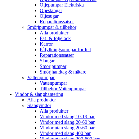
Oljepumpar Elektriska
Oljeslangar
Oljesugar
Reparationssatser
Smörjpumpar & tillbehör
Alla produkter
Fat- & följelock
Kärror
Påfyllningspumpar för fett
Reparationssatser
Slangar
Smörjpumpar
Smörjhandtag & mätare
Vattenpumpar
Vattenpumpar
Tillbehör Vattenpumpar
Vindor & slanghantering
Alla produkter
Slangvindor
Alla produkter
Vindor med slang 10-19 bar
Vindor med slang 20-60 bar
Vindor utan slang 20-60 bar
Vindor med slang 400 bar
Vindor utan slang 200-600 bar