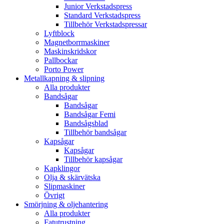
Junior Verkstadspress
Standard Verkstadspress
Tillbehör Verkstadspressar
Lyftblock
Magnetborrmaskiner
Maskinskridskor
Pallbockar
Porto Power
Metallkapning & slipning
Alla produkter
Bandsågar
Bandsågar
Bandsågar Femi
Bandsågsblad
Tillbehör bandsågar
Kapsågar
Kapsågar
Tillbehör kapsågar
Kapklingor
Olja & skärvätska
Slipmaskiner
Övrigt
Smörjning & oljehantering
Alla produkter
Fatutrustning