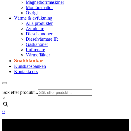
Magnetborrmaskiner
Montörsmattor
Övrigt
Värme & avfuktning
Alla produkter
Avfuktare
Dieselkanoner
Dieselvärmare IR
Gaskanoner
Luftrenare
Värmefläktar
Snabblänkar
Kunskapsbanken
Kontakta oss
Sök efter produkt...
×
0
Frakt 179 kr
Fraktfritt från 1800 kr exkl. moms