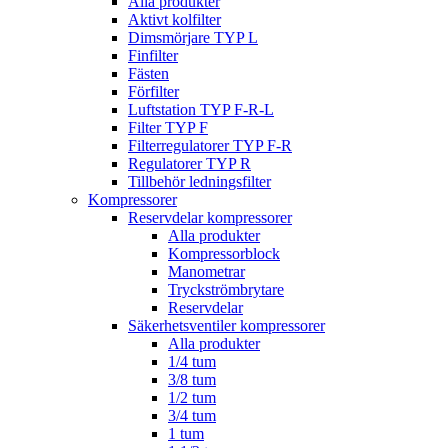
Alla produkter
Aktivt kolfilter
Dimsmörjare TYP L
Finfilter
Fästen
Förfilter
Luftstation TYP F-R-L
Filter TYP F
Filterregulatorer TYP F-R
Regulatorer TYP R
Tillbehör ledningsfilter
Kompressorer
Reservdelar kompressorer
Alla produkter
Kompressorblock
Manometrar
Tryckströmbrytare
Reservdelar
Säkerhetsventiler kompressorer
Alla produkter
1/4 tum
3/8 tum
1/2 tum
3/4 tum
1 tum