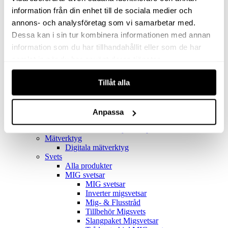
Filter
Golv- & Kombinationsmunstycke
information från din enhet till de sociala medier och
Munstycke
annons- och analysföretag som vi samarbetar med.
Motor
Dessa kan i sin tur kombinera informationen med annan
Reservdelar dammsugare
Rör & handtag
information som du har tillhandahållit eller som de har
Städset komplett
samlat in när du har använt deras tjänster.
Skarvdon
Tillbehör Ventos
Tillåt alla
Uppsamlingspåsar
Elverk
Alla produkter
Elverk
Anpassa
Tillbehör Geko Elverk
Tillbehör Honda ljuddämpade elverk
Mätverktyg
Digitala mätverktyg
Svets
Alla produkter
MIG svetsar
MIG svetsar
Inverter migsvetsar
Mig- & Flusstråd
Tillbehör Migsvets
Slangpaket Migsvetsar