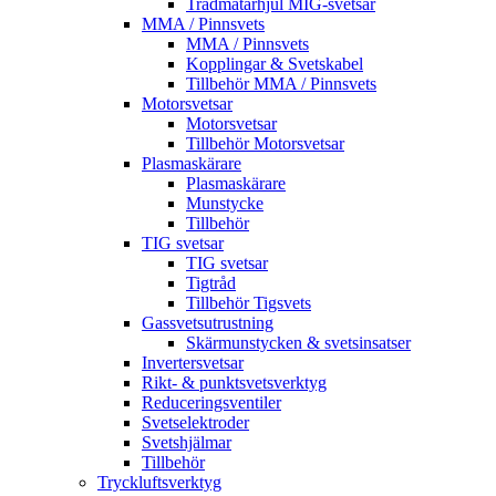
Trådmatarhjul MIG-svetsar
MMA / Pinnsvets
MMA / Pinnsvets
Kopplingar & Svetskabel
Tillbehör MMA / Pinnsvets
Motorsvetsar
Motorsvetsar
Tillbehör Motorsvetsar
Plasmaskärare
Plasmaskärare
Munstycke
Tillbehör
TIG svetsar
TIG svetsar
Tigtråd
Tillbehör Tigsvets
Gassvetsutrustning
Skärmunstycken & svetsinsatser
Invertersvetsar
Rikt- & punktsvetsverktyg
Reduceringsventiler
Svetselektroder
Svetshjälmar
Tillbehör
Tryckluftsverktyg