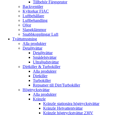
Tillbehör Färgsprutor
Backventiler
Kyltorkar FIAC
Luftbehållare
Luftbehandling
Oljor
Slangklämmor
Snabbkopplingar Luft
Tvättutrustning
Alla produkter
Detaljtvättar
Detaljtvättar
Smådelstvättar
Ultraljudstvättar
Dirtkiller & Turbokiller
Alla produkter
Dirtkiller
Turbokiller
Repsatser till Dirt/Turbokiller
Högtryckstvättar
Alla produkter
Kränzle
Kränzle stationära högtryckstvättar
Kränzle Hetvattentvättar
Kränzle högtryckstvättar 230V