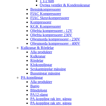
1 1/2 tum
Övriga ventiler & Kondenskranar
Bensinkompressorer
FIAC Kompressorer
FIAC Skruvkompressorer
Kompressorer
KGK Kompressorer
Oljefria kompressorer - 12V
Oljefria kompressorer 230V
Oljesmorda kompressorer - 230V
Oljesmorda kompressorer - 400V
Kulkranar & Rördelar
Alla produkter
Kulkranar
Rördelar
Klokopplingar
Sexkantnipplar mässing
Bussningar mässing
PA-kopplingar
Alla produkter
Banjo
Blindplugg
PA12-slang
PA-koppling rak inv. gänga
PA-koppling rak utv. gänga