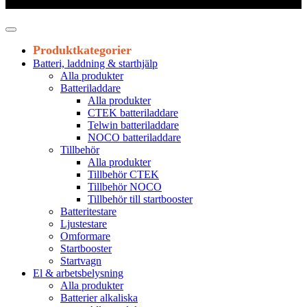
Leveranstid 1-3 arbetsdagar
Produktkategorier
Batteri, laddning & starthjälp
Alla produkter
Batteriladdare
Alla produkter
CTEK batteriladdare
Telwin batteriladdare
NOCO batteriladdare
Tillbehör
Alla produkter
Tillbehör CTEK
Tillbehör NOCO
Tillbehör till startbooster
Batteritestare
Ljustestare
Omformare
Startbooster
Startvagn
El & arbetsbelysning
Alla produkter
Batterier alkaliska