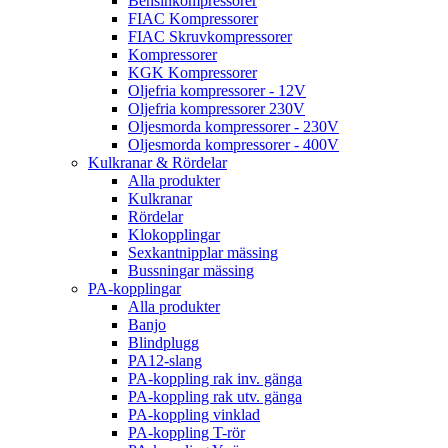
Bensinkompressorer
FIAC Kompressorer
FIAC Skruvkompressorer
Kompressorer
KGK Kompressorer
Oljefria kompressorer - 12V
Oljefria kompressorer 230V
Oljesmorda kompressorer - 230V
Oljesmorda kompressorer - 400V
Kulkranar & Rördelar
Alla produkter
Kulkranar
Rördelar
Klokopplingar
Sexkantnipplar mässing
Bussningar mässing
PA-kopplingar
Alla produkter
Banjo
Blindplugg
PA12-slang
PA-koppling rak inv. gänga
PA-koppling rak utv. gänga
PA-koppling vinklad
PA-koppling T-rör