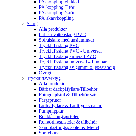
PA-koppling vinklad
PA-koppling T-rör
PA-koppling Y-rör
PA-skarvkoppling
Slang
Alla produkter
Industrivattenslang PVC
Spiralslang med anslutningar
Tryckluftsslang PVC
Tryckluftsslang PVC - Universal
Tryckluftsslang armerad PVC
Tryckluftsslang universal – Pumpar
Tryckluftsslang av gummi oljebeständig
Övrigt
Tryckluftsverktyg
Alla produkter
Bärbar däckpåfyllare/Tillbehör
Fotogenpistol & Tillbehörssats
Färgsprutor
Luftpåfyllare & Lufttrycksmätare
Pumpnipplar
Renblåsningspistoler
Rengöringspistoler & tillbehör
Sandblästringspistoler & Medel
Sprayburk