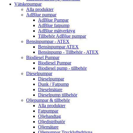
Vätskepumpar
Alla produkter
AdBlue pumpar
AdBlue Pumpar
AdBlue fatpump
AdBlue mätverktyg
Tillbehör AdBlue pumpar
Bensinpumpar - ATEX
Bensinpumpar ATEX
Bensinpump - Tillbehör - ATEX
Biodiesel Pumpar
Biodiesel Pumpar
Biodiesel pump - tillbehör
Dieselpumpar
Dieselpumpar
Dunk / Fatpump
Dieselmätare
Dieselpump tillbehör
Oljepumpar & tillbehör
Alla produkter
Fatpumpar
Oljehandtag
Oljedistributör
Oljemätare
Oljepumpar Tryckluftsdrivna