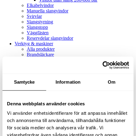
Elkabelvindor
Manuella slangvindor
Svirvlar
Slangstyrning
Slangstopp
Väggfästen
Reservdelar slangvindor
Verktyg & maskiner
Alla produkter
Brandsläckare
Alla produkter
Brandsläckare
Tillbehör brandsläckare
Dammsugare
Samtycke
Alla produkter
Information
Om
Slang & Tillbehör
Slang metervara
Slang komplett
Denna webbplats använder cookies
Slangfäste
Textil- & Våtdammsugare
Vi använder enhetsidentifierare för att anpassa innehållet
Textil- & Våtdammsugare
Tillbehör Textil- & våtdammsugare
och annonserna till användarna, tillhandahålla funktioner
Adaptrar
för sociala medier och analysera vår trafik. Vi
Dammsugare
vidarebefordrar även sådana identifierare och annan