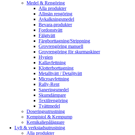
Medel & Rengöring
Alla produkter
Allmän rengöring
Avkalkningsmedel
Bevara-produkter
Fordonstvätt
Fälgtvätt
Färgborttagning/Strippning
Grovrengöring manuell
Grovrengöring för skurmaskiner
Hygien
Kallavfettning
Klotterborttagning
Metalltvätt / Detaljtvätt
Microavfettning
Rally-Rent
Saneringsmedel
Skumdämpare
Textilrengöring
Tvättmedel
Doseringsutrustning
Kempistol & Kempump
Kemikaliepåläggare
Lyft & verkstadsutrustning
Alla produkter