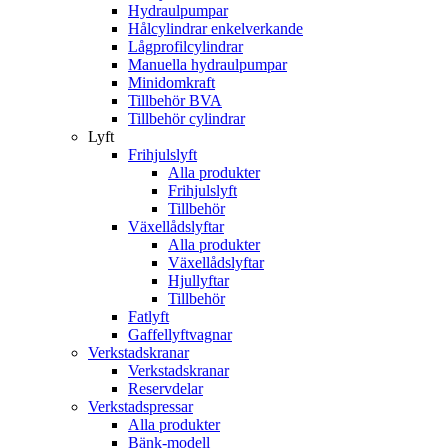
Hydraulpumpar
Hålcylindrar enkelverkande
Lågprofilcylindrar
Manuella hydraulpumpar
Minidomkraft
Tillbehör BVA
Tillbehör cylindrar
Lyft
Frihjulslyft
Alla produkter
Frihjulslyft
Tillbehör
Växellådslyftar
Alla produkter
Växellådslyftar
Hjullyftar
Tillbehör
Fatlyft
Gaffellyftvagnar
Verkstadskranar
Verkstadskranar
Reservdelar
Verkstadspressar
Alla produkter
Bänk-modell