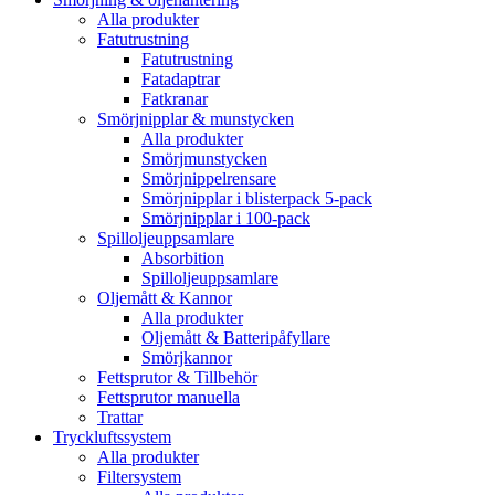
Alla produkter
Fatutrustning
Fatutrustning
Fatadaptrar
Fatkranar
Smörjnipplar & munstycken
Alla produkter
Smörjmunstycken
Smörjnippelrensare
Smörjnipplar i blisterpack 5-pack
Smörjnipplar i 100-pack
Spilloljeuppsamlare
Absorbition
Spilloljeuppsamlare
Oljemått & Kannor
Alla produkter
Oljemått & Batteripåfyllare
Smörjkannor
Fettsprutor & Tillbehör
Fettsprutor manuella
Trattar
Tryckluftssystem
Alla produkter
Filtersystem