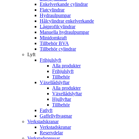
Enkelverkande cylindrar
Flatcylindrar
Hydraulpumpar
Hålcylindrar enkelverkande
Lågprofilcylindrar
Manuella hydraulpumpar
Minidomkraft
Tillbehör BVA
Tillbehör cylindrar
Lyft
Frihjulslyft
Alla produkter
Frihjulslyft
Tillbehör
Växellådslyftar
Alla produkter
Växellådslyftar
Hjullyftar
Tillbehör
Fatlyft
Gaffellyftvagnar
Verkstadskranar
Verkstadskranar
Reservdelar
Verkstadspressar