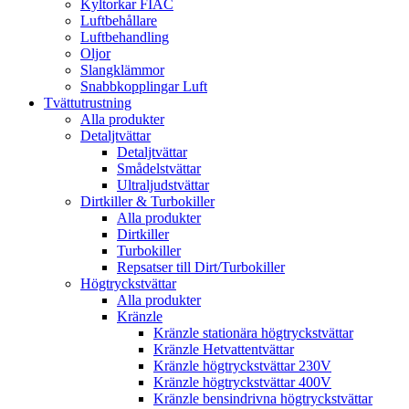
Kyltorkar FIAC
Luftbehållare
Luftbehandling
Oljor
Slangklämmor
Snabbkopplingar Luft
Tvättutrustning
Alla produkter
Detaljtvättar
Detaljtvättar
Smådelstvättar
Ultraljudstvättar
Dirtkiller & Turbokiller
Alla produkter
Dirtkiller
Turbokiller
Repsatser till Dirt/Turbokiller
Högtryckstvättar
Alla produkter
Kränzle
Kränzle stationära högtryckstvättar
Kränzle Hetvattentvättar
Kränzle högtryckstvättar 230V
Kränzle högtryckstvättar 400V
Kränzle bensindrivna högtryckstvättar