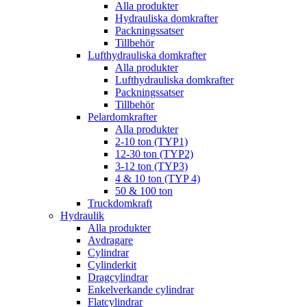
Alla produkter
Hydrauliska domkrafter
Packningssatser
Tillbehör
Lufthydrauliska domkrafter
Alla produkter
Lufthydrauliska domkrafter
Packningssatser
Tillbehör
Pelardomkrafter
Alla produkter
2-10 ton (TYP1)
12-30 ton (TYP2)
3-12 ton (TYP3)
4 & 10 ton (TYP 4)
50 & 100 ton
Truckdomkraft
Hydraulik
Alla produkter
Avdragare
Cylindrar
Cylinderkit
Dragcylindrar
Enkelverkande cylindrar
Flatcylindrar