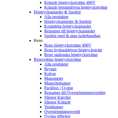
Kränzle högtryckstvättar 400V
Kränzle bensindrivna högtryckstvättar
Högtryckspistoler & Spolrör
Alla produkter
Högtryckspistoler & Spolrör
Kompletta högtryckspistoler
Repsatser till högtryckspistoler
Spolrör med & utan isolerhandtag
Reno
Reno högtryckstvättar 400V
Reno hydrauldriven högtryckstvätt
Reno stationära högtryckstvättar
Reservdelar högtryckstvättar
Alla produkter
Brytare
Kolvar
Manometer
Manschettsatser
Packbox / O-ring
Repsatser till Överströmningsventiler
Slingor Kärcher
Slingor Kränzle
Ventilsatser
Överströmningsventil
Övriga tillbehör