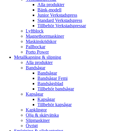
Alla produkter
Bänk-modell
Junior Verkstadspress
Standard Verkstadspress
Tillbehör Verkstadspressar
Lyftblock
Magnetborrmaskiner
Maskinskridskor
Pallbockar
Porto Power
Metallkapning & slipning
Alla produkter
Bandsågar
Bandsågar
Bandsågar Femi
Bandsågsblad
Tillbehör bandsågar
Kapsågar
Kapsågar
Tillbehör kapsågar
Kapklingor
Olja & skärvätska
Slipmaskiner
Övrigt
Smörjning & oljehantering