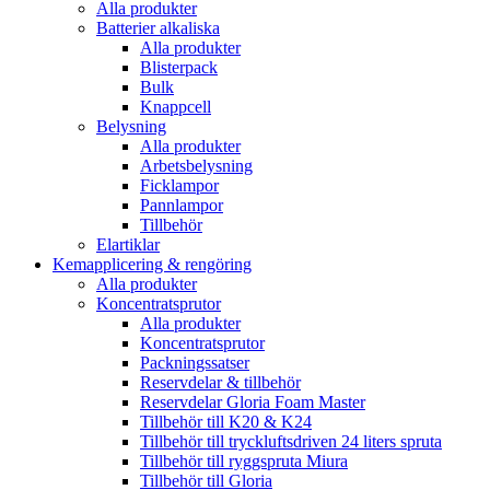
Alla produkter
Batterier alkaliska
Alla produkter
Blisterpack
Bulk
Knappcell
Belysning
Alla produkter
Arbetsbelysning
Ficklampor
Pannlampor
Tillbehör
Elartiklar
Kemapplicering & rengöring
Alla produkter
Koncentratsprutor
Alla produkter
Koncentratsprutor
Packningssatser
Reservdelar & tillbehör
Reservdelar Gloria Foam Master
Tillbehör till K20 & K24
Tillbehör till tryckluftsdriven 24 liters spruta
Tillbehör till ryggspruta Miura
Tillbehör till Gloria