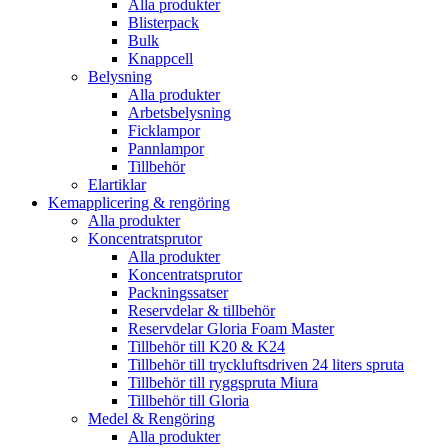
Alla produkter
Blisterpack
Bulk
Knappcell
Belysning
Alla produkter
Arbetsbelysning
Ficklampor
Pannlampor
Tillbehör
Elartiklar
Kemapplicering & rengöring
Alla produkter
Koncentratsprutor
Alla produkter
Koncentratsprutor
Packningssatser
Reservdelar & tillbehör
Reservdelar Gloria Foam Master
Tillbehör till K20 & K24
Tillbehör till tryckluftsdriven 24 liters spruta
Tillbehör till ryggspruta Miura
Tillbehör till Gloria
Medel & Rengöring
Alla produkter