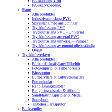
PA-koppling Y-rör
PA-skarvkoppling
Slang
Alla produkter
Industrivattenslang PVC
Spiralslang med anslutningar
Tryckluftsslang PVC
Tryckluftsslang PVC - Universal
Tryckluftsslang armerad PVC
Tryckluftsslang universal – Pumpar
Tryckluftsslang av gummi oljebeständig
Övrigt
Tryckluftsverktyg
Alla produkter
Bärbar däckpåfyllare/Tillbehör
Fotogenpistol & Tillbehörssats
Färgsprutor
Luftpåfyllare & Lufttrycksmätare
Pumpnipplar
Renblåsningspistoler
Rengöringspistoler & tillbehör
Sandblästringspistoler & Medel
Sprayburk
Tillbehör Färgsprutor
Backventiler