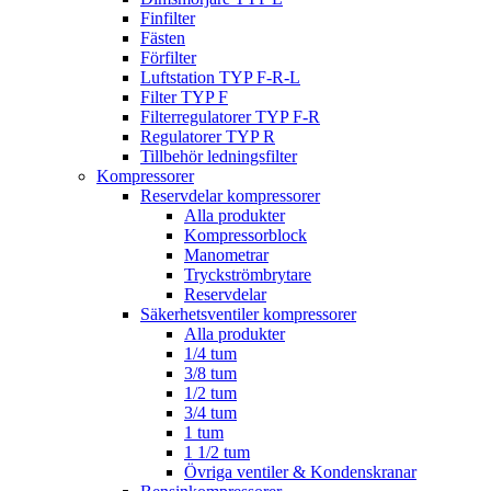
Finfilter
Fästen
Förfilter
Luftstation TYP F-R-L
Filter TYP F
Filterregulatorer TYP F-R
Regulatorer TYP R
Tillbehör ledningsfilter
Kompressorer
Reservdelar kompressorer
Alla produkter
Kompressorblock
Manometrar
Tryckströmbrytare
Reservdelar
Säkerhetsventiler kompressorer
Alla produkter
1/4 tum
3/8 tum
1/2 tum
3/4 tum
1 tum
1 1/2 tum
Övriga ventiler & Kondenskranar