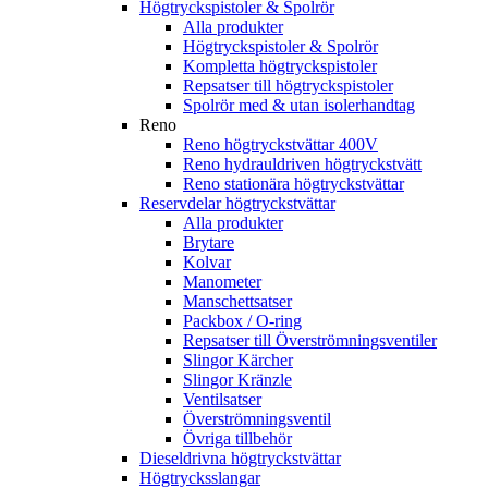
Högtryckspistoler & Spolrör
Alla produkter
Högtryckspistoler & Spolrör
Kompletta högtryckspistoler
Repsatser till högtryckspistoler
Spolrör med & utan isolerhandtag
Reno
Reno högtryckstvättar 400V
Reno hydrauldriven högtryckstvätt
Reno stationära högtryckstvättar
Reservdelar högtryckstvättar
Alla produkter
Brytare
Kolvar
Manometer
Manschettsatser
Packbox / O-ring
Repsatser till Överströmningsventiler
Slingor Kärcher
Slingor Kränzle
Ventilsatser
Överströmningsventil
Övriga tillbehör
Dieseldrivna högtryckstvättar
Högtrycksslangar