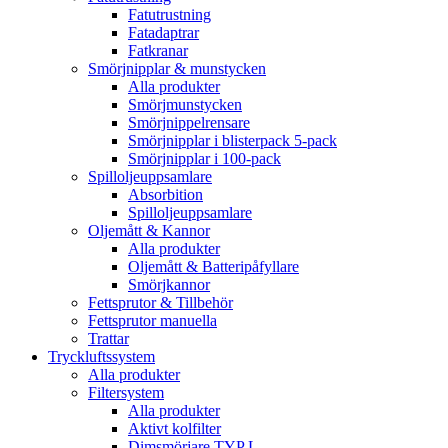
Fatutrustning
Fatadaptrar
Fatkranar
Smörjnipplar & munstycken
Alla produkter
Smörjmunstycken
Smörjnippelrensare
Smörjnipplar i blisterpack 5-pack
Smörjnipplar i 100-pack
Spilloljeuppsamlare
Absorbition
Spilloljeuppsamlare
Oljemått & Kannor
Alla produkter
Oljemått & Batteripåfyllare
Smörjkannor
Fettsprutor & Tillbehör
Fettsprutor manuella
Trattar
Tryckluftssystem
Alla produkter
Filtersystem
Alla produkter
Aktivt kolfilter
Dimsmörjare TYP L