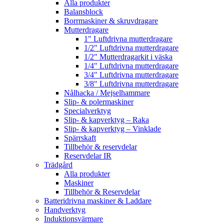
Alla produkter
Balansblock
Borrmaskiner & skruvdragare
Mutterdragare
1" Luftdrivna mutterdragare
1/2" Luftdrivna mutterdragare
1/2" Mutterdragarkit i väska
1/4" Luftdrivna mutterdragare
3/4" Luftdrivna mutterdragare
3/8" Luftdrivna mutterdragare
Nålhacka / Mejselhammare
Slip- & polermaskiner
Specialverktyg
Slip- & kapverktyg – Raka
Slip- & kapverktyg – Vinklade
Spärrskaft
Tillbehör & reservdelar
Reservdelar IR
Trädgård
Alla produkter
Maskiner
Tillbehör & Reservdelar
Batteridrivna maskiner & Laddare
Handverktyg
Induktionsvärmare