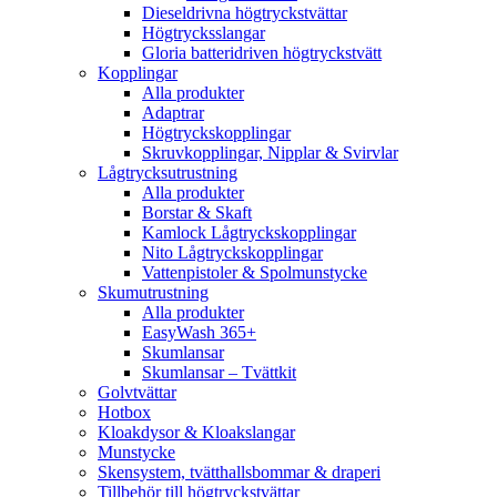
Dieseldrivna högtryckstvättar
Högtrycksslangar
Gloria batteridriven högtryckstvätt
Kopplingar
Alla produkter
Adaptrar
Högtryckskopplingar
Skruvkopplingar, Nipplar & Svirvlar
Lågtrycksutrustning
Alla produkter
Borstar & Skaft
Kamlock Lågtryckskopplingar
Nito Lågtryckskopplingar
Vattenpistoler & Spolmunstycke
Skumutrustning
Alla produkter
EasyWash 365+
Skumlansar
Skumlansar – Tvättkit
Golvtvättar
Hotbox
Kloakdysor & Kloakslangar
Munstycke
Skensystem, tvätthallsbommar & draperi
Tillbehör till högtryckstvättar