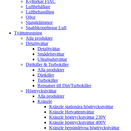
Kyltorkar FIAC
Luftbehållare
Luftbehandling
Oljor
Slangklämmor
Snabbkopplingar Luft
Tvättutrustning
Alla produkter
Detaljtvättar
Detaljtvättar
Smådelstvättar
Ultraljudstvättar
Dirtkiller & Turbokiller
Alla produkter
Dirtkiller
Turbokiller
Repsatser till Dirt/Turbokiller
Högtryckstvättar
Alla produkter
Kränzle
Kränzle stationära högtryckstvättar
Kränzle Hetvattentvättar
Kränzle högtryckstvättar 230V
Kränzle högtryckstvättar 400V
Kränzle bensindrivna högtryckstvättar