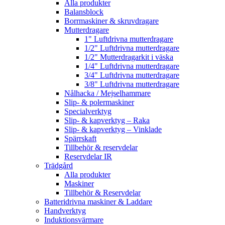
Alla produkter
Balansblock
Borrmaskiner & skruvdragare
Mutterdragare
1" Luftdrivna mutterdragare
1/2" Luftdrivna mutterdragare
1/2" Mutterdragarkit i väska
1/4" Luftdrivna mutterdragare
3/4" Luftdrivna mutterdragare
3/8" Luftdrivna mutterdragare
Nålhacka / Mejselhammare
Slip- & polermaskiner
Specialverktyg
Slip- & kapverktyg – Raka
Slip- & kapverktyg – Vinklade
Spärrskaft
Tillbehör & reservdelar
Reservdelar IR
Trädgård
Alla produkter
Maskiner
Tillbehör & Reservdelar
Batteridrivna maskiner & Laddare
Handverktyg
Induktionsvärmare