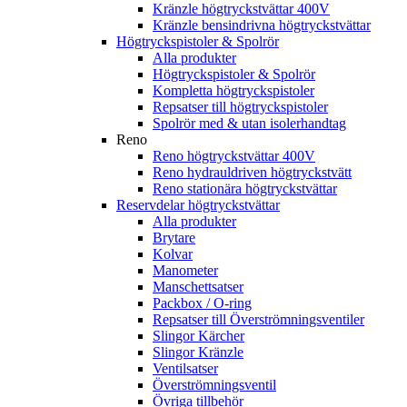
Kränzle högtryckstvättar 400V
Kränzle bensindrivna högtryckstvättar
Högtryckspistoler & Spolrör
Alla produkter
Högtryckspistoler & Spolrör
Kompletta högtryckspistoler
Repsatser till högtryckspistoler
Spolrör med & utan isolerhandtag
Reno
Reno högtryckstvättar 400V
Reno hydrauldriven högtryckstvätt
Reno stationära högtryckstvättar
Reservdelar högtryckstvättar
Alla produkter
Brytare
Kolvar
Manometer
Manschettsatser
Packbox / O-ring
Repsatser till Överströmningsventiler
Slingor Kärcher
Slingor Kränzle
Ventilsatser
Överströmningsventil
Övriga tillbehör