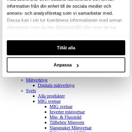
Filter
Golv- & Kombinationsmunstycke
information från din enhet till de sociala medier och
Munstycke
annons- och analysföretag som vi samarbetar med.
Motor
Dessa kan i sin tur kombinera informationen med annan
Reservdelar dammsugare
Rör & handtag
information som du har tillhandahållit eller som de har
Städset komplett
samlat in när du har använt deras tjänster.
Skarvdon
Tillbehör Ventos
Tillåt alla
Uppsamlingspåsar
Elverk
Alla produkter
Elverk
Anpassa
Tillbehör Geko Elverk
Tillbehör Honda ljuddämpade elverk
Mätverktyg
Digitala mätverktyg
Svets
Alla produkter
MIG svetsar
MIG svetsar
Inverter migsvetsar
Mig- & Flusstråd
Tillbehör Migsvets
Slangpaket Migsvetsar