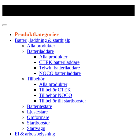
Frakt 179 kr
|
Fraktfritt från 1800 kr exkl. moms
|
Leveranstid 1-3
arbetsdagar
Produktkategorier
Batteri, laddning & starthjälp
Alla produkter
Batteriladdare
Alla produkter
CTEK batteriladdare
Telwin batteriladdare
NOCO batteriladdare
Tillbehör
Alla produkter
Tillbehör CTEK
Tillbehör NOCO
Tillbehör till startbooster
Batteritestare
Ljustestare
Omformare
Startbooster
Startvagn
El & arbetsbelysning