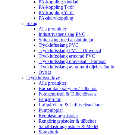
PA-koppling vinklad
PA-koppling T-rör
PA-koppling Y-rör
PA-skarvkoppling
Slang
Alla produkter
Industrivattenslang PVC
Spiralslang med anslutningar
Tryckluftsslang PVC
Tryckluftsslang PVC - Universal
Tryckluftsslang armerad PVC
Tryckluftsslang universal – Pumpar
Tryckluftsslang av gummi oljebeständig
Övrigt
Tryckluftsverktyg
Alla produkter
Bärbar däckpåfyllare/Tillbehör
Fotogenpistol & Tillbehörssats
Färgsprutor
Luftpåfyllare & Lufttrycksmätare
Pumpnipplar
Renblåsningspistoler
Rengöringspistoler & tillbehör
Sandblästringspistoler & Medel
Sprayburk