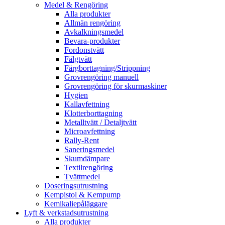
Medel & Rengöring
Alla produkter
Allmän rengöring
Avkalkningsmedel
Bevara-produkter
Fordonstvätt
Fälgtvätt
Färgborttagning/Strippning
Grovrengöring manuell
Grovrengöring för skurmaskiner
Hygien
Kallavfettning
Klotterborttagning
Metalltvätt / Detaljtvätt
Microavfettning
Rally-Rent
Saneringsmedel
Skumdämpare
Textilrengöring
Tvättmedel
Doseringsutrustning
Kempistol & Kempump
Kemikaliepåläggare
Lyft & verkstadsutrustning
Alla produkter