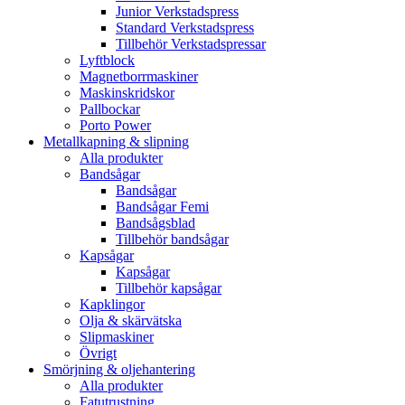
Junior Verkstadspress
Standard Verkstadspress
Tillbehör Verkstadspressar
Lyftblock
Magnetborrmaskiner
Maskinskridskor
Pallbockar
Porto Power
Metallkapning & slipning
Alla produkter
Bandsågar
Bandsågar
Bandsågar Femi
Bandsågsblad
Tillbehör bandsågar
Kapsågar
Kapsågar
Tillbehör kapsågar
Kapklingor
Olja & skärvätska
Slipmaskiner
Övrigt
Smörjning & oljehantering
Alla produkter
Fatutrustning