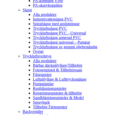
PA-koppling Y-rör
PA-skarvkoppling
Slang
Alla produkter
Industrivattenslang PVC
Spiralslang med anslutningar
Tryckluftsslang PVC
Tryckluftsslang PVC - Universal
Tryckluftsslang armerad PVC
Tryckluftsslang universal – Pumpar
Tryckluftsslang av gummi oljebeständig
Övrigt
Tryckluftsverktyg
Alla produkter
Bärbar däckpåfyllare/Tillbehör
Fotogenpistol & Tillbehörssats
Färgsprutor
Luftpåfyllare & Lufttrycksmätare
Pumpnipplar
Renblåsningspistoler
Rengöringspistoler & tillbehör
Sandblästringspistoler & Medel
Sprayburk
Tillbehör Färgsprutor
Backventiler