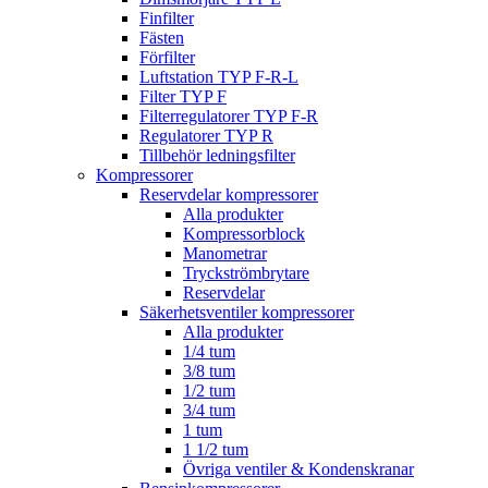
Finfilter
Fästen
Förfilter
Luftstation TYP F-R-L
Filter TYP F
Filterregulatorer TYP F-R
Regulatorer TYP R
Tillbehör ledningsfilter
Kompressorer
Reservdelar kompressorer
Alla produkter
Kompressorblock
Manometrar
Tryckströmbrytare
Reservdelar
Säkerhetsventiler kompressorer
Alla produkter
1/4 tum
3/8 tum
1/2 tum
3/4 tum
1 tum
1 1/2 tum
Övriga ventiler & Kondenskranar