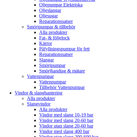
Oljepumpar Elektriska
Oljeslangar
Oljesugar
Reparationssatser
Smörjpumpar & tillbehör
Alla produkter
Fat- & följelock
Kärror
Påfyllningspumpar för fett
Reparationssatser
Slangar
Smörjpumpar
Smörjhandtag & mätare
Vattenpumpar
Vattenpumpar
Tillbehör Vattenpumpar
Vindor & slanghantering
Alla produkter
Slangvindor
Alla produkter
Vindor med slang 10-19 bar
Vindor med slang 20-60 bar
Vindor utan slang 20-60 bar
Vindor med slang 400 bar
Vindor utan slang 200-600 bar