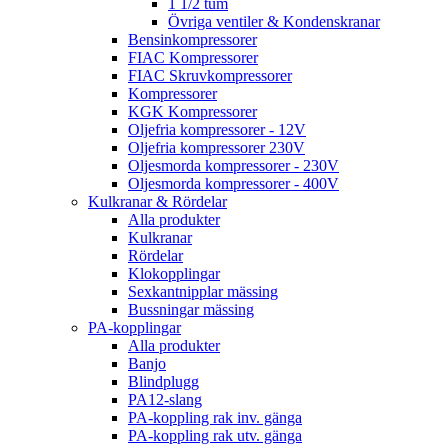
1 1/2 tum
Övriga ventiler & Kondenskranar
Bensinkompressorer
FIAC Kompressorer
FIAC Skruvkompressorer
Kompressorer
KGK Kompressorer
Oljefria kompressorer - 12V
Oljefria kompressorer 230V
Oljesmorda kompressorer - 230V
Oljesmorda kompressorer - 400V
Kulkranar & Rördelar
Alla produkter
Kulkranar
Rördelar
Klokopplingar
Sexkantnipplar mässing
Bussningar mässing
PA-kopplingar
Alla produkter
Banjo
Blindplugg
PA12-slang
PA-koppling rak inv. gänga
PA-koppling rak utv. gänga