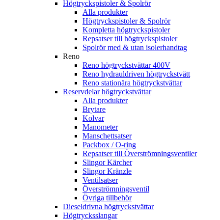
Högtryckspistoler & Spolrör
Alla produkter
Högtryckspistoler & Spolrör
Kompletta högtryckspistoler
Repsatser till högtryckspistoler
Spolrör med & utan isolerhandtag
Reno
Reno högtryckstvättar 400V
Reno hydrauldriven högtryckstvätt
Reno stationära högtryckstvättar
Reservdelar högtryckstvättar
Alla produkter
Brytare
Kolvar
Manometer
Manschettsatser
Packbox / O-ring
Repsatser till Överströmningsventiler
Slingor Kärcher
Slingor Kränzle
Ventilsatser
Överströmningsventil
Övriga tillbehör
Dieseldrivna högtryckstvättar
Högtrycksslangar