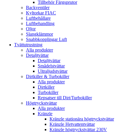
Tillbehör Färgsprutor
Backventiler
Kyltorkar FIAC
Luftbehållare
Luftbehandling
Oljor
Slangklämmor
Snabbkopplingar Luft
Tvättutrustning
Alla produkter
Detaljtvättar
Detaljtvättar
Smådelstvättar
Ultraljudstvättar
Dirtkiller & Turbokiller
Alla produkter
Dirtkiller
Turbokiller
Repsatser till Dirt/Turbokiller
Högtryckstvättar
Alla produkter
Kränzle
Kränzle stationära högtryckstvättar
Kränzle Hetvattentvättar
Kränzle högtryckstvättar 230V