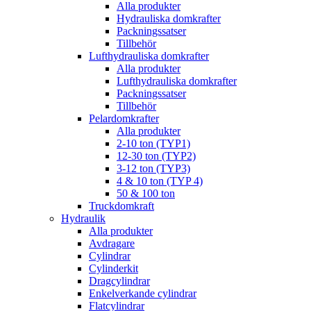
Alla produkter
Hydrauliska domkrafter
Packningssatser
Tillbehör
Lufthydrauliska domkrafter
Alla produkter
Lufthydrauliska domkrafter
Packningssatser
Tillbehör
Pelardomkrafter
Alla produkter
2-10 ton (TYP1)
12-30 ton (TYP2)
3-12 ton (TYP3)
4 & 10 ton (TYP 4)
50 & 100 ton
Truckdomkraft
Hydraulik
Alla produkter
Avdragare
Cylindrar
Cylinderkit
Dragcylindrar
Enkelverkande cylindrar
Flatcylindrar