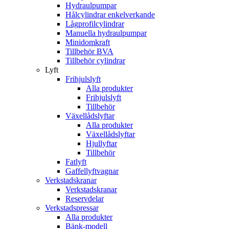
Hydraulpumpar
Hålcylindrar enkelverkande
Lågprofilcylindrar
Manuella hydraulpumpar
Minidomkraft
Tillbehör BVA
Tillbehör cylindrar
Lyft
Frihjulslyft
Alla produkter
Frihjulslyft
Tillbehör
Växellådslyftar
Alla produkter
Växellådslyftar
Hjullyftar
Tillbehör
Fatlyft
Gaffellyftvagnar
Verkstadskranar
Verkstadskranar
Reservdelar
Verkstadspressar
Alla produkter
Bänk-modell