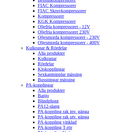
Bensinkompressorer
FIAC Kompressorer
FIAC Skruvkompressorer
Kompressorer
KGK Kompressorer
Oljefria kompressorer - 12V
Oljefria kompressorer 230V
Oljesmorda kompressorer - 230V
Oljesmorda kompressorer - 400V
Kulkranar & Rördelar
Alla produkter
Kulkranar
Rördelar
Klokopplingar
Sexkantnipplar mässing
Bussningar mässing
PA-kopplingar
Alla produkter
Banjo
Blindplugg
PA12-slang
PA-koppling rak inv. gänga
PA-koppling rak utv. gänga
PA-koppling vinklad
PA-koppling T-rör