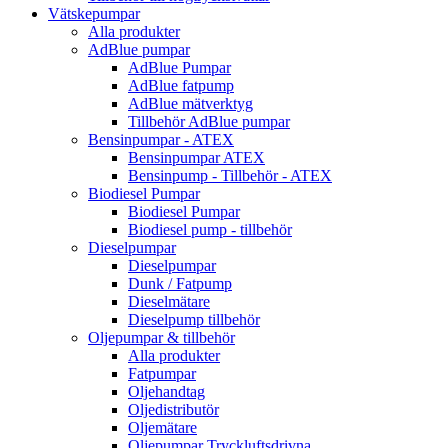
Vätskepumpar
Alla produkter
AdBlue pumpar
AdBlue Pumpar
AdBlue fatpump
AdBlue mätverktyg
Tillbehör AdBlue pumpar
Bensinpumpar - ATEX
Bensinpumpar ATEX
Bensinpump - Tillbehör - ATEX
Biodiesel Pumpar
Biodiesel Pumpar
Biodiesel pump - tillbehör
Dieselpumpar
Dieselpumpar
Dunk / Fatpump
Dieselmätare
Dieselpump tillbehör
Oljepumpar & tillbehör
Alla produkter
Fatpumpar
Oljehandtag
Oljedistributör
Oljemätare
Oljepumpar Tryckluftsdrivna