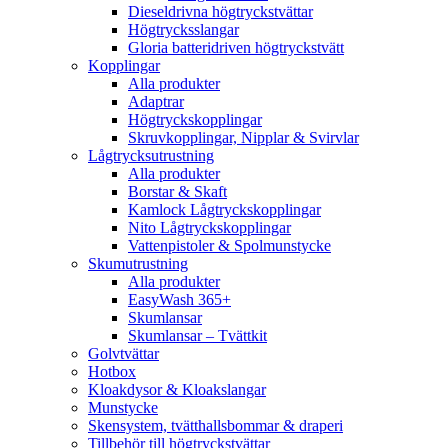
Dieseldrivna högtryckstvättar
Högtrycksslangar
Gloria batteridriven högtryckstvätt
Kopplingar
Alla produkter
Adaptrar
Högtryckskopplingar
Skruvkopplingar, Nipplar & Svirvlar
Lågtrycksutrustning
Alla produkter
Borstar & Skaft
Kamlock Lågtryckskopplingar
Nito Lågtryckskopplingar
Vattenpistoler & Spolmunstycke
Skumutrustning
Alla produkter
EasyWash 365+
Skumlansar
Skumlansar – Tvättkit
Golvtvättar
Hotbox
Kloakdysor & Kloakslangar
Munstycke
Skensystem, tvätthallsbommar & draperi
Tillbehör till högtryckstvättar