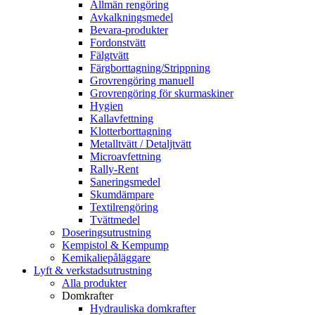
Allmän rengöring
Avkalkningsmedel
Bevara-produkter
Fordonstvätt
Fälgtvätt
Färgborttagning/Strippning
Grovrengöring manuell
Grovrengöring för skurmaskiner
Hygien
Kallavfettning
Klotterborttagning
Metalltvätt / Detaljtvätt
Microavfettning
Rally-Rent
Saneringsmedel
Skumdämpare
Textilrengöring
Tvättmedel
Doseringsutrustning
Kempistol & Kempump
Kemikaliepåläggare
Lyft & verkstadsutrustning
Alla produkter
Domkrafter
Hydrauliska domkrafter