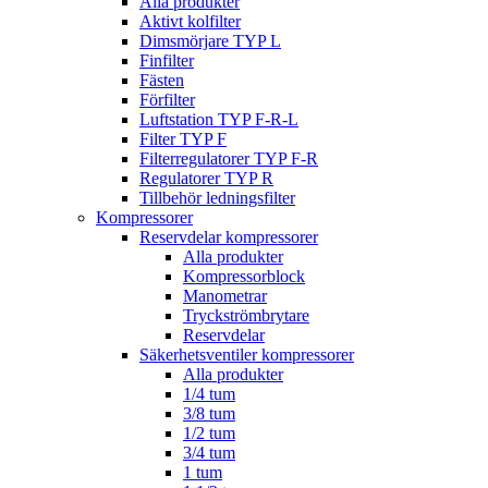
Alla produkter
Aktivt kolfilter
Dimsmörjare TYP L
Finfilter
Fästen
Förfilter
Luftstation TYP F-R-L
Filter TYP F
Filterregulatorer TYP F-R
Regulatorer TYP R
Tillbehör ledningsfilter
Kompressorer
Reservdelar kompressorer
Alla produkter
Kompressorblock
Manometrar
Tryckströmbrytare
Reservdelar
Säkerhetsventiler kompressorer
Alla produkter
1/4 tum
3/8 tum
1/2 tum
3/4 tum
1 tum