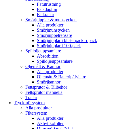
Fatutrustning
Fatadaptrar
Fatkranar
Smörjnipplar & munstycken
Alla produkter
Smörjmunstycken
Smörjnippelrensare
Smörjnipplar i blisterpack 5-pack
Smörjnipplar i 100-pack
Spilloljeuppsamlare
Absorbition
Spilloljeuppsamlare
Oljemått & Kannor
Alla produkter
Oljemått & Batteripåfyllare
Smörjkannor
Fettsprutor & Tillbehör
Fettsprutor manuella
Trattar
Tryckluftssystem
Alla produkter
Filtersystem
Alla produkter
Aktivt kolfilter
Dimsmörjare TYP L