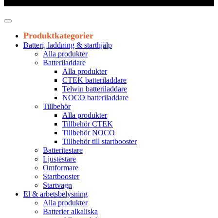
Leveranstid 1-3 arbetsdagar
Produktkategorier
Batteri, laddning & starthjälp
Alla produkter
Batteriladdare
Alla produkter
CTEK batteriladdare
Telwin batteriladdare
NOCO batteriladdare
Tillbehör
Alla produkter
Tillbehör CTEK
Tillbehör NOCO
Tillbehör till startbooster
Batteritestare
Ljustestare
Omformare
Startbooster
Startvagn
El & arbetsbelysning
Alla produkter
Batterier alkaliska