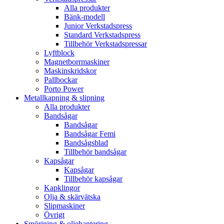
Alla produkter
Bänk-modell
Junior Verkstadspress
Standard Verkstadspress
Tillbehör Verkstadspressar
Lyftblock
Magnetborrmaskiner
Maskinskridskor
Pallbockar
Porto Power
Metallkapning & slipning
Alla produkter
Bandsågar
Bandsågar
Bandsågar Femi
Bandsågsblad
Tillbehör bandsågar
Kapsågar
Kapsågar
Tillbehör kapsågar
Kapklingor
Olja & skärvätska
Slipmaskiner
Övrigt
Smörjning & oljehantering