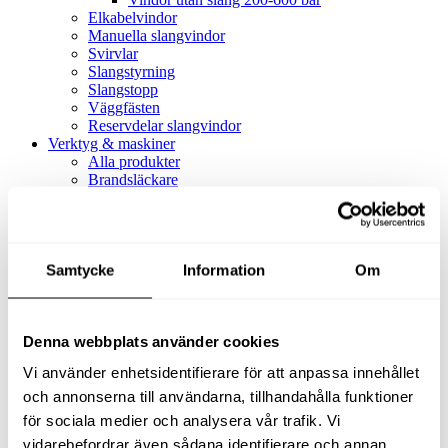
Elkabelvindor
Manuella slangvindor
Svirvlar
Slangstyrning
Slangstopp
Väggfästen
Reservdelar slangvindor
Verktyg & maskiner
Alla produkter
Brandsläckare
Alla produkter
Brandsläckare
Tillbehör brandsläckare
Dammsugare
Samtycke
Alla produkter
Information
Om
Slang & Tillbehör
Slang metervara
Slang komplett
Denna webbplats använder cookies
Slangfäste
Textil- & Våtdammsugare
Vi använder enhetsidentifierare för att anpassa innehållet
Textil- & Våtdammsugare
Tillbehör Textil- & våtdammsugare
och annonserna till användarna, tillhandahålla funktioner
Adaptrar
för sociala medier och analysera vår trafik. Vi
Dammsugare
vidarebefordrar även sådana identifierare och annan