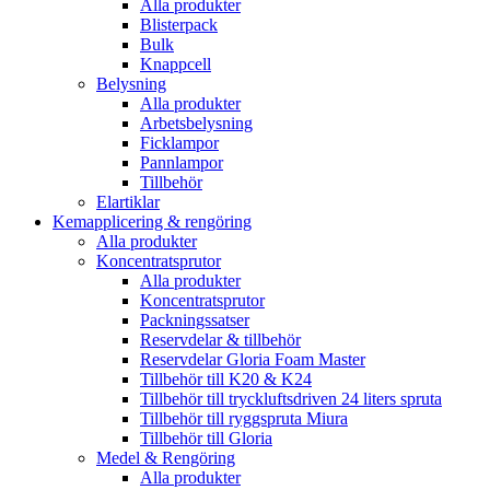
Alla produkter
Blisterpack
Bulk
Knappcell
Belysning
Alla produkter
Arbetsbelysning
Ficklampor
Pannlampor
Tillbehör
Elartiklar
Kemapplicering & rengöring
Alla produkter
Koncentratsprutor
Alla produkter
Koncentratsprutor
Packningssatser
Reservdelar & tillbehör
Reservdelar Gloria Foam Master
Tillbehör till K20 & K24
Tillbehör till tryckluftsdriven 24 liters spruta
Tillbehör till ryggspruta Miura
Tillbehör till Gloria
Medel & Rengöring
Alla produkter