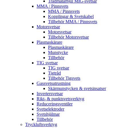
Trådmatarhjul MIG-svetsar
MMA / Pinnsvets
MMA / Pinnsvets
Kopplingar & Svetskabel
Tillbehör MMA / Pinnsvets
Motorsvetsar
Motorsvetsar
Tillbehör Motorsvetsar
Plasmaskärare
Plasmaskärare
Munstycke
Tillbehör
TIG svetsar
TIG svetsar
Tigtråd
Tillbehör Tigsvets
Gassvetsutrustning
Skärmunstycken & svetsinsatser
Invertersvetsar
Rikt- & punktsvetsverktyg
Reduceringsventiler
Svetselektroder
Svetshjälmar
Tillbehör
Tryckluftsverktyg