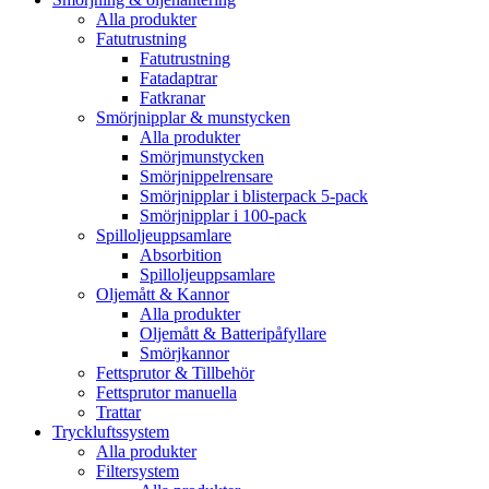
Alla produkter
Fatutrustning
Fatutrustning
Fatadaptrar
Fatkranar
Smörjnipplar & munstycken
Alla produkter
Smörjmunstycken
Smörjnippelrensare
Smörjnipplar i blisterpack 5-pack
Smörjnipplar i 100-pack
Spilloljeuppsamlare
Absorbition
Spilloljeuppsamlare
Oljemått & Kannor
Alla produkter
Oljemått & Batteripåfyllare
Smörjkannor
Fettsprutor & Tillbehör
Fettsprutor manuella
Trattar
Tryckluftssystem
Alla produkter
Filtersystem