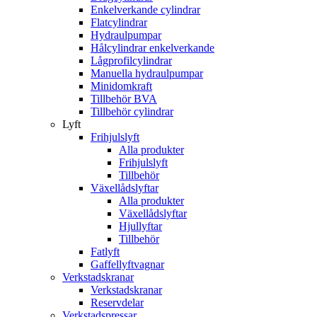
Enkelverkande cylindrar
Flatcylindrar
Hydraulpumpar
Hålcylindrar enkelverkande
Lågprofilcylindrar
Manuella hydraulpumpar
Minidomkraft
Tillbehör BVA
Tillbehör cylindrar
Lyft
Frihjulslyft
Alla produkter
Frihjulslyft
Tillbehör
Växellådslyftar
Alla produkter
Växellådslyftar
Hjullyftar
Tillbehör
Fatlyft
Gaffellyftvagnar
Verkstadskranar
Verkstadskranar
Reservdelar
Verkstadspressar