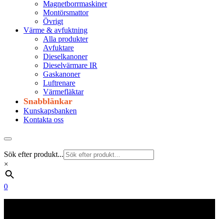
Magnetborrmaskiner
Montörsmattor
Övrigt
Värme & avfuktning
Alla produkter
Avfuktare
Dieselkanoner
Dieselvärmare IR
Gaskanoner
Luftrenare
Värmefläktar
Snabblänkar
Kunskapsbanken
Kontakta oss
Sök efter produkt...
×
0
Frakt 179 kr
Fraktfritt från 1800 kr exkl. moms