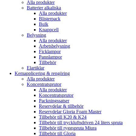
Alla produkter
Batterier alkaliska
Alla produkter
Blisterpack
Bulk
Knappcell
Belysning
Alla produkter
Arbetsbelysning
Ficklampor
Pannlampor
Tillbehör
Elartiklar
Kemapplicering & rengöring
Alla produkter
Koncentratsprutor
Alla produkter
Koncentratsprutor
Packningssatser
Reservdelar & tillbehör
Reservdelar Gloria Foam Master
Tillbehör till K20 & K24
Tillbehör till tryckluftsdriven 24 liters spruta
Tillbehör till ryggspruta Miura
Tillbehör till Gloria