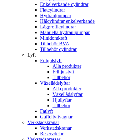
Enkelverkande cylindrar
Flatcylindrar
Hydraulpumpar
Hålcylindrar enkelverkande
Lågprofilcylindrar
Manuella hydraulpumpar
Minidomkraft
Tillbehör BVA
Tillbehör cylindrar
Lyft
Frihjulslyft
Alla produkter
Frihjulslyft
Tillbehör
Växellådslyftar
Alla produkter
Växellådslyftar
Hjullyftar
Tillbehör
Fatlyft
Gaffellyftvagnar
Verkstadskranar
Verkstadskranar
Reservdelar
Verkstadspressar