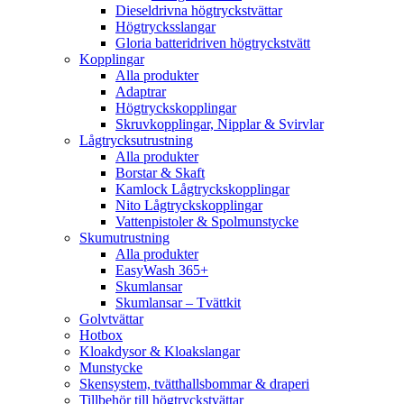
Dieseldrivna högtryckstvättar
Högtrycksslangar
Gloria batteridriven högtryckstvätt
Kopplingar
Alla produkter
Adaptrar
Högtryckskopplingar
Skruvkopplingar, Nipplar & Svirvlar
Lågtrycksutrustning
Alla produkter
Borstar & Skaft
Kamlock Lågtryckskopplingar
Nito Lågtryckskopplingar
Vattenpistoler & Spolmunstycke
Skumutrustning
Alla produkter
EasyWash 365+
Skumlansar
Skumlansar – Tvättkit
Golvtvättar
Hotbox
Kloakdysor & Kloakslangar
Munstycke
Skensystem, tvätthallsbommar & draperi
Tillbehör till högtryckstvättar