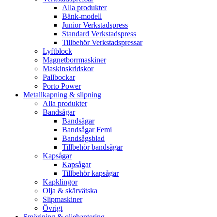
Alla produkter
Bänk-modell
Junior Verkstadspress
Standard Verkstadspress
Tillbehör Verkstadspressar
Lyftblock
Magnetborrmaskiner
Maskinskridskor
Pallbockar
Porto Power
Metallkapning & slipning
Alla produkter
Bandsågar
Bandsågar
Bandsågar Femi
Bandsågsblad
Tillbehör bandsågar
Kapsågar
Kapsågar
Tillbehör kapsågar
Kapklingor
Olja & skärvätska
Slipmaskiner
Övrigt
Smörjning & oljehantering