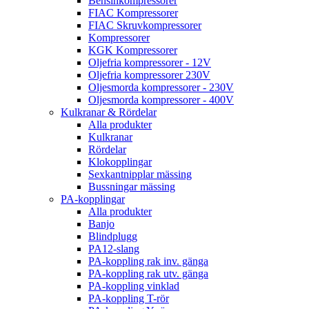
Bensinkompressorer
FIAC Kompressorer
FIAC Skruvkompressorer
Kompressorer
KGK Kompressorer
Oljefria kompressorer - 12V
Oljefria kompressorer 230V
Oljesmorda kompressorer - 230V
Oljesmorda kompressorer - 400V
Kulkranar & Rördelar
Alla produkter
Kulkranar
Rördelar
Klokopplingar
Sexkantnipplar mässing
Bussningar mässing
PA-kopplingar
Alla produkter
Banjo
Blindplugg
PA12-slang
PA-koppling rak inv. gänga
PA-koppling rak utv. gänga
PA-koppling vinklad
PA-koppling T-rör