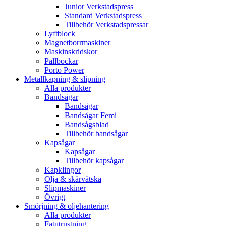
Junior Verkstadspress
Standard Verkstadspress
Tillbehör Verkstadspressar
Lyftblock
Magnetborrmaskiner
Maskinskridskor
Pallbockar
Porto Power
Metallkapning & slipning
Alla produkter
Bandsågar
Bandsågar
Bandsågar Femi
Bandsågsblad
Tillbehör bandsågar
Kapsågar
Kapsågar
Tillbehör kapsågar
Kapklingor
Olja & skärvätska
Slipmaskiner
Övrigt
Smörjning & oljehantering
Alla produkter
Fatutrustning