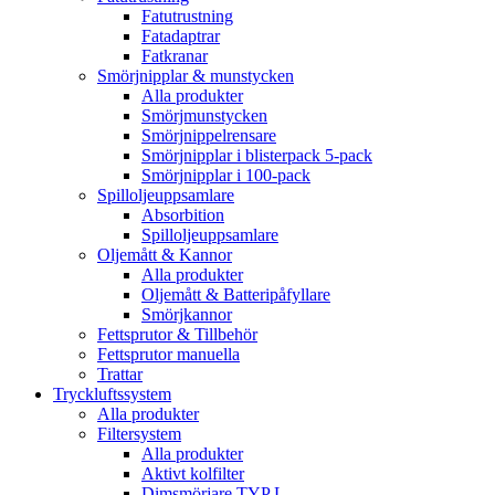
Fatutrustning
Fatadaptrar
Fatkranar
Smörjnipplar & munstycken
Alla produkter
Smörjmunstycken
Smörjnippelrensare
Smörjnipplar i blisterpack 5-pack
Smörjnipplar i 100-pack
Spilloljeuppsamlare
Absorbition
Spilloljeuppsamlare
Oljemått & Kannor
Alla produkter
Oljemått & Batteripåfyllare
Smörjkannor
Fettsprutor & Tillbehör
Fettsprutor manuella
Trattar
Tryckluftssystem
Alla produkter
Filtersystem
Alla produkter
Aktivt kolfilter
Dimsmörjare TYP L