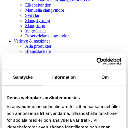
Elkabelvindor
Manuella slangvindor
Svirvlar
Slangstyrning
Slangstopp
Väggfästen
Reservdelar slangvindor
Verktyg & maskiner
Alla produkter
Brandsläckare
Alla produkter
Brandsläckare
Tillbehör brandsläckare
Dammsugare
Samtycke
Alla produkter
Information
Om
Slang & Tillbehör
Slang metervara
Slang komplett
Denna webbplats använder cookies
Slangfäste
Textil- & Våtdammsugare
Vi använder enhetsidentifierare för att anpassa innehållet
Textil- & Våtdammsugare
Tillbehör Textil- & våtdammsugare
och annonserna till användarna, tillhandahålla funktioner
Adaptrar
för sociala medier och analysera vår trafik. Vi
Dammsugare
vidarebefordrar även sådana identifierare och annan