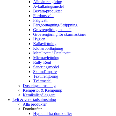
Allmän rengöring
Avkalkningsmedel
Bevara-produkter
Fordonstvätt
Fälgtvätt
Färgborttagning/Strippning
Grovrengöring manuell
Grovrengöring för skurmaskiner
Hygien
Kallavfettning
Klotterborttagning
Metalltvätt / Detaljtvätt
Microavfettning
Rally-Rent
Saneringsmedel
Skumdämpare
Textilrengöring
Tvättmedel
Doseringsutrustning
Kempistol & Kempump
Kemikaliepåläggare
Lyft & verkstadsutrustning
Alla produkter
Domkrafter
Hydrauliska domkrafter