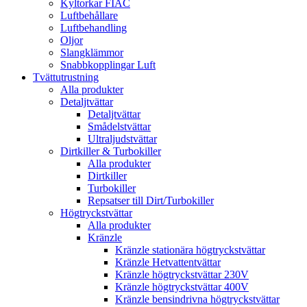
Kyltorkar FIAC
Luftbehållare
Luftbehandling
Oljor
Slangklämmor
Snabbkopplingar Luft
Tvättutrustning
Alla produkter
Detaljtvättar
Detaljtvättar
Smådelstvättar
Ultraljudstvättar
Dirtkiller & Turbokiller
Alla produkter
Dirtkiller
Turbokiller
Repsatser till Dirt/Turbokiller
Högtryckstvättar
Alla produkter
Kränzle
Kränzle stationära högtryckstvättar
Kränzle Hetvattentvättar
Kränzle högtryckstvättar 230V
Kränzle högtryckstvättar 400V
Kränzle bensindrivna högtryckstvättar