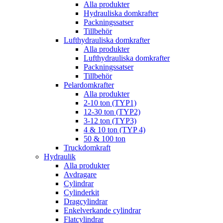
Alla produkter
Hydrauliska domkrafter
Packningssatser
Tillbehör
Lufthydrauliska domkrafter
Alla produkter
Lufthydrauliska domkrafter
Packningssatser
Tillbehör
Pelardomkrafter
Alla produkter
2-10 ton (TYP1)
12-30 ton (TYP2)
3-12 ton (TYP3)
4 & 10 ton (TYP 4)
50 & 100 ton
Truckdomkraft
Hydraulik
Alla produkter
Avdragare
Cylindrar
Cylinderkit
Dragcylindrar
Enkelverkande cylindrar
Flatcylindrar