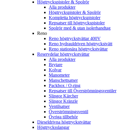
Högtryckspistoler & Spolrör
Alla produkter
Högtryckspistoler & Spolrör
Kompletta högtryckspistoler
Repsatser till högtryckspistoler
Spolrör med & utan isolerhandtag
Reno
Reno högtryckstvättar 400V
Reno hydrauldriven högtryckstvätt
Reno stationära högtryckstvättar
Reservdelar högtryckstvättar
Alla produkter
Brytare
Kolvar
Manometer
Manschettsatser
Packbox / O-ring
Repsatser till Överströmningsventiler
Slingor Kärcher
Slingor Kränzle
Ventilsatser
Överströmningsventil
Övriga tillbehör
Dieseldrivna högtryckstvättar
Högtrycksslangar