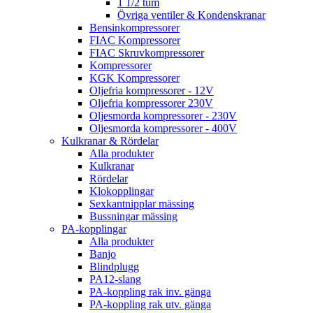
1 1/2 tum
Övriga ventiler & Kondenskranar
Bensinkompressorer
FIAC Kompressorer
FIAC Skruvkompressorer
Kompressorer
KGK Kompressorer
Oljefria kompressorer - 12V
Oljefria kompressorer 230V
Oljesmorda kompressorer - 230V
Oljesmorda kompressorer - 400V
Kulkranar & Rördelar
Alla produkter
Kulkranar
Rördelar
Klokopplingar
Sexkantnipplar mässing
Bussningar mässing
PA-kopplingar
Alla produkter
Banjo
Blindplugg
PA12-slang
PA-koppling rak inv. gänga
PA-koppling rak utv. gänga