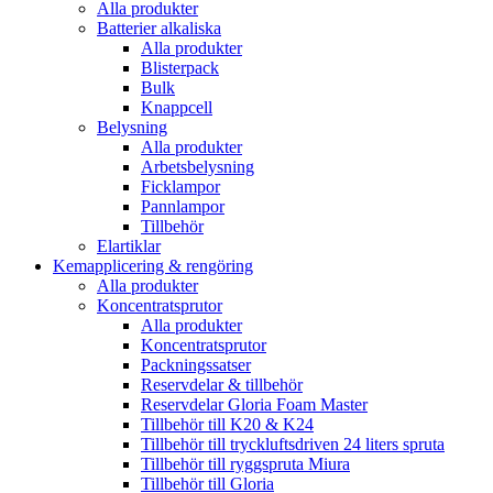
Alla produkter
Batterier alkaliska
Alla produkter
Blisterpack
Bulk
Knappcell
Belysning
Alla produkter
Arbetsbelysning
Ficklampor
Pannlampor
Tillbehör
Elartiklar
Kemapplicering & rengöring
Alla produkter
Koncentratsprutor
Alla produkter
Koncentratsprutor
Packningssatser
Reservdelar & tillbehör
Reservdelar Gloria Foam Master
Tillbehör till K20 & K24
Tillbehör till tryckluftsdriven 24 liters spruta
Tillbehör till ryggspruta Miura
Tillbehör till Gloria