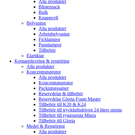
Alla produkter
Blisterpack
Bulk
Knappcell
Belysning
Alla produkter
Arbetsbelysning
Ficklampor
Pannlampor
Tillbehör
Elartiklar
Kemapplicering & rengöring
Alla produkter
Koncentratsprutor
Alla produkter
Koncentratsprutor
Packningssatser
Reservdelar & tillbehör
Reservdelar Gloria Foam Master
Tillbehör till K20 & K24
Tillbehör till tryckluftsdriven 24 liters spruta
Tillbehör till ryggspruta Miura
Tillbehör till Gloria
Medel & Rengöring
Alla produkter