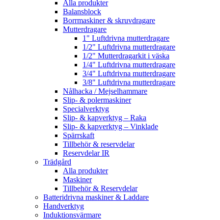
Alla produkter
Balansblock
Borrmaskiner & skruvdragare
Mutterdragare
1" Luftdrivna mutterdragare
1/2" Luftdrivna mutterdragare
1/2" Mutterdragarkit i väska
1/4" Luftdrivna mutterdragare
3/4" Luftdrivna mutterdragare
3/8" Luftdrivna mutterdragare
Nålhacka / Mejselhammare
Slip- & polermaskiner
Specialverktyg
Slip- & kapverktyg – Raka
Slip- & kapverktyg – Vinklade
Spärrskaft
Tillbehör & reservdelar
Reservdelar IR
Trädgård
Alla produkter
Maskiner
Tillbehör & Reservdelar
Batteridrivna maskiner & Laddare
Handverktyg
Induktionsvärmare