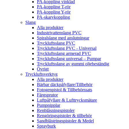
PA-koppling vinklad
PA-koppling T-rör
PA-koppling Y-rör
PA-skarvkoppling
Slang
Alla produkter
Industrivattenslang PVC
Spiralslang med anslutningar
Tryckluftsslang PVC
Tryckluftsslang PVC - Universal
Tryckluftsslang armerad PVC
Tryckluftsslang universal – Pumpar
Tryckluftsslang av gummi oljebeständig
Övrigt
Tryckluftsverktyg
Alla produkter
Bärbar däckpåfyllare/Tillbehör
Fotogenpistol & Tillbehörssats
Färgsprutor
Luftpåfyllare & Lufttrycksmätare
Pumpnipplar
Renblåsningspistoler
Rengöringspistoler & tillbehör
Sandblästringspistoler & Medel
Sprayburk