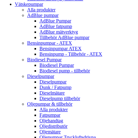
Vätskepumpar
Alla produkter
AdBlue pumpar
AdBlue Pumpar
AdBlue fatpump
AdBlue mätverktyg
Tillbehör AdBlue pumpar
Bensinpumpar - ATEX
Bensinpumpar ATEX
Bensinpump - Tillbehör - ATEX
Biodiesel Pumpar
Biodiesel Pumpar
Biodiesel pump - tillbehör
Dieselpumpar
Dieselpumpar
Dunk / Fatpump
Dieselmätare
Dieselpump tillbehör
Oljepumpar & tillbehör
Alla produkter
Fatpumpar
Oljehandtag
Oljedistributör
Oljemätare
Oljepumpar Tryckluftsdrivna