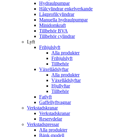
Hydraulpumpar
Hålcylindrar enkelverkande
Lågprofilcylindrar
Manuella hydraulpumpar
Minidomkraft
Tillbehör BVA
Tillbehör cylindrar
Lyft
Frihjulslyft
Alla produkter
Frihjulslyft
Tillbehör
Växellådslyftar
Alla produkter
Växellådslyftar
Hjullyftar
Tillbehör
Fatlyft
Gaffellyftvagnar
Verkstadskranar
Verkstadskranar
Reservdelar
Verkstadspressar
Alla produkter
Bänk-modell