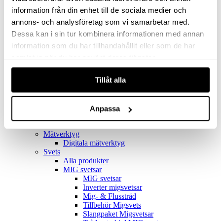
Filter
Golv- & Kombinationsmunstycke
information från din enhet till de sociala medier och
Munstycke
annons- och analysföretag som vi samarbetar med.
Motor
Dessa kan i sin tur kombinera informationen med annan
Reservdelar dammsugare
Rör & handtag
information som du har tillhandahållit eller som de har
Städset komplett
samlat in när du har använt deras tjänster.
Skarvdon
Tillbehör Ventos
Tillåt alla
Uppsamlingspåsar
Elverk
Alla produkter
Elverk
Anpassa
Tillbehör Geko Elverk
Tillbehör Honda ljuddämpade elverk
Mätverktyg
Digitala mätverktyg
Svets
Alla produkter
MIG svetsar
MIG svetsar
Inverter migsvetsar
Mig- & Flusstråd
Tillbehör Migsvets
Slangpaket Migsvetsar