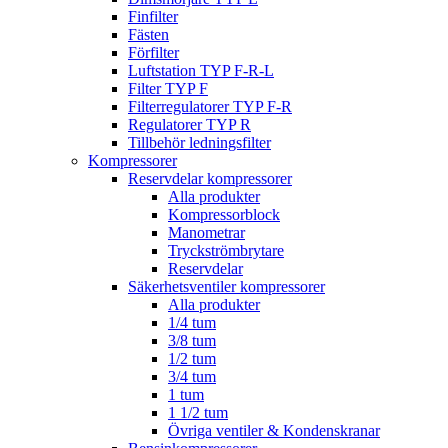
Finfilter
Fästen
Förfilter
Luftstation TYP F-R-L
Filter TYP F
Filterregulatorer TYP F-R
Regulatorer TYP R
Tillbehör ledningsfilter
Kompressorer
Reservdelar kompressorer
Alla produkter
Kompressorblock
Manometrar
Tryckströmbrytare
Reservdelar
Säkerhetsventiler kompressorer
Alla produkter
1/4 tum
3/8 tum
1/2 tum
3/4 tum
1 tum
1 1/2 tum
Övriga ventiler & Kondenskranar