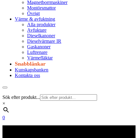
Magnetborrmaskiner
Montörsmattor
Övrigt
Värme & avfuktning
Alla produkter
Avfuktare
Dieselkanoner
Dieselvärmare IR
Gaskanoner
Luftrenare
Värmefläktar
Snabblänkar
Kunskapsbanken
Kontakta oss
Sök efter produkt...
×
0
Frakt 179 kr
Fraktfritt från 1800 kr exkl. moms