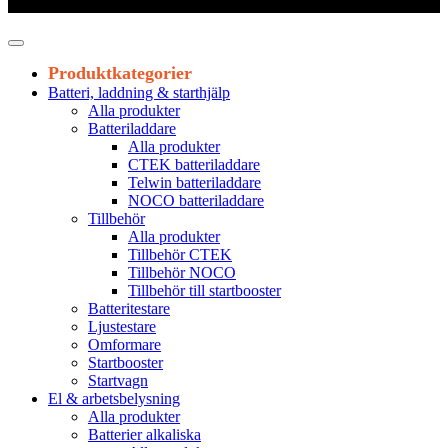
Leveranstid 1-3 arbetsdagar
Produktkategorier
Batteri, laddning & starthjälp
Alla produkter
Batteriladdare
Alla produkter
CTEK batteriladdare
Telwin batteriladdare
NOCO batteriladdare
Tillbehör
Alla produkter
Tillbehör CTEK
Tillbehör NOCO
Tillbehör till startbooster
Batteritestare
Ljustestare
Omformare
Startbooster
Startvagn
El & arbetsbelysning
Alla produkter
Batterier alkaliska