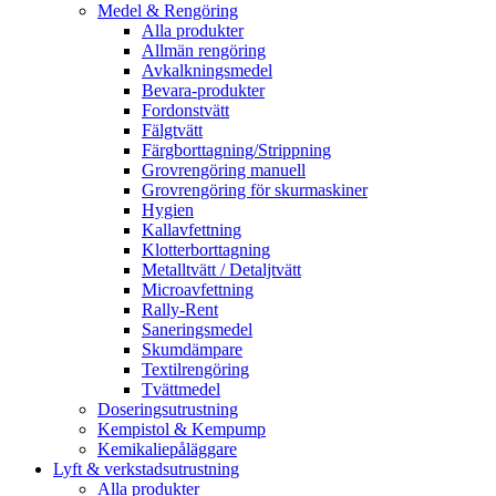
Medel & Rengöring
Alla produkter
Allmän rengöring
Avkalkningsmedel
Bevara-produkter
Fordonstvätt
Fälgtvätt
Färgborttagning/Strippning
Grovrengöring manuell
Grovrengöring för skurmaskiner
Hygien
Kallavfettning
Klotterborttagning
Metalltvätt / Detaljtvätt
Microavfettning
Rally-Rent
Saneringsmedel
Skumdämpare
Textilrengöring
Tvättmedel
Doseringsutrustning
Kempistol & Kempump
Kemikaliepåläggare
Lyft & verkstadsutrustning
Alla produkter