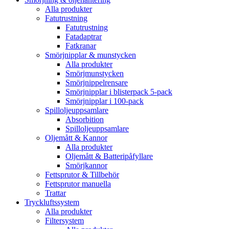
Alla produkter
Fatutrustning
Fatutrustning
Fatadaptrar
Fatkranar
Smörjnipplar & munstycken
Alla produkter
Smörjmunstycken
Smörjnippelrensare
Smörjnipplar i blisterpack 5-pack
Smörjnipplar i 100-pack
Spilloljeuppsamlare
Absorbition
Spilloljeuppsamlare
Oljemått & Kannor
Alla produkter
Oljemått & Batteripåfyllare
Smörjkannor
Fettsprutor & Tillbehör
Fettsprutor manuella
Trattar
Tryckluftssystem
Alla produkter
Filtersystem