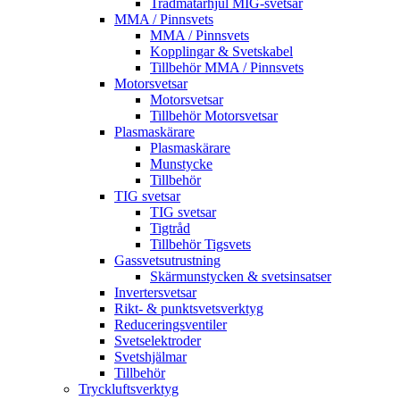
Trådmatarhjul MIG-svetsar
MMA / Pinnsvets
MMA / Pinnsvets
Kopplingar & Svetskabel
Tillbehör MMA / Pinnsvets
Motorsvetsar
Motorsvetsar
Tillbehör Motorsvetsar
Plasmaskärare
Plasmaskärare
Munstycke
Tillbehör
TIG svetsar
TIG svetsar
Tigtråd
Tillbehör Tigsvets
Gassvetsutrustning
Skärmunstycken & svetsinsatser
Invertersvetsar
Rikt- & punktsvetsverktyg
Reduceringsventiler
Svetselektroder
Svetshjälmar
Tillbehör
Tryckluftsverktyg