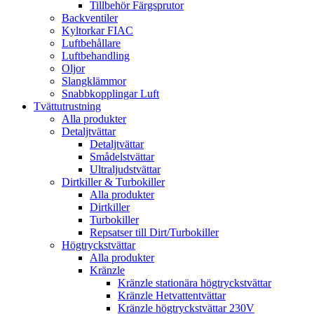
Tillbehör Färgsprutor
Backventiler
Kyltorkar FIAC
Luftbehållare
Luftbehandling
Oljor
Slangklämmor
Snabbkopplingar Luft
Tvättutrustning
Alla produkter
Detaljtvättar
Detaljtvättar
Smådelstvättar
Ultraljudstvättar
Dirtkiller & Turbokiller
Alla produkter
Dirtkiller
Turbokiller
Repsatser till Dirt/Turbokiller
Högtryckstvättar
Alla produkter
Kränzle
Kränzle stationära högtryckstvättar
Kränzle Hetvattentvättar
Kränzle högtryckstvättar 230V