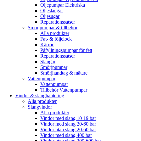
Oljepumpar Elektriska
Oljeslangar
Oljesugar
Reparationssatser
Smörjpumpar & tillbehör
Alla produkter
Fat- & följelock
Kärror
Påfyllningspumpar för fett
Reparationssatser
Slangar
Smörjpumpar
Smörjhandtag & mätare
Vattenpumpar
Vattenpumpar
Tillbehör Vattenpumpar
Vindor & slanghantering
Alla produkter
Slangvindor
Alla produkter
Vindor med slang 10-19 bar
Vindor med slang 20-60 bar
Vindor utan slang 20-60 bar
Vindor med slang 400 bar
Vindor utan slang 200-600 bar