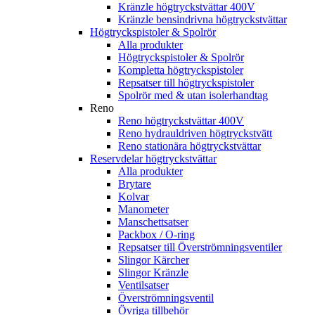
Kränzle högtryckstvättar 400V
Kränzle bensindrivna högtryckstvättar
Högtryckspistoler & Spolrör
Alla produkter
Högtryckspistoler & Spolrör
Kompletta högtryckspistoler
Repsatser till högtryckspistoler
Spolrör med & utan isolerhandtag
Reno
Reno högtryckstvättar 400V
Reno hydrauldriven högtryckstvätt
Reno stationära högtryckstvättar
Reservdelar högtryckstvättar
Alla produkter
Brytare
Kolvar
Manometer
Manschettsatser
Packbox / O-ring
Repsatser till Överströmningsventiler
Slingor Kärcher
Slingor Kränzle
Ventilsatser
Överströmningsventil
Övriga tillbehör