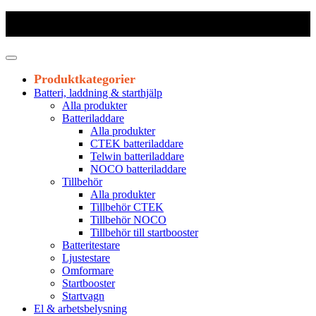
Frakt 179 kr
|
Fraktfritt från 1800 kr exkl. moms
|
Leveranstid 1-3
arbetsdagar
Produktkategorier
Batteri, laddning & starthjälp
Alla produkter
Batteriladdare
Alla produkter
CTEK batteriladdare
Telwin batteriladdare
NOCO batteriladdare
Tillbehör
Alla produkter
Tillbehör CTEK
Tillbehör NOCO
Tillbehör till startbooster
Batteritestare
Ljustestare
Omformare
Startbooster
Startvagn
El & arbetsbelysning