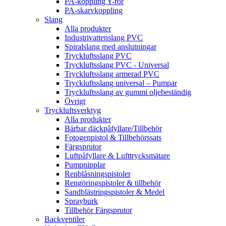
PA-koppling Y-rör
PA-skarvkoppling
Slang
Alla produkter
Industrivattenslang PVC
Spiralslang med anslutningar
Tryckluftsslang PVC
Tryckluftsslang PVC - Universal
Tryckluftsslang armerad PVC
Tryckluftsslang universal – Pumpar
Tryckluftsslang av gummi oljebeständig
Övrigt
Tryckluftsverktyg
Alla produkter
Bärbar däckpåfyllare/Tillbehör
Fotogenpistol & Tillbehörssats
Färgsprutor
Luftpåfyllare & Lufttrycksmätare
Pumpnipplar
Renblåsningspistoler
Rengöringspistoler & tillbehör
Sandblästringspistoler & Medel
Sprayburk
Tillbehör Färgsprutor
Backventiler