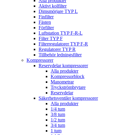
Alla produkter
Aktivt kolfilter
Dimsmörjare TYP L
Finfilter
Fästen
Förfilter
Luftstation TYP F-R-L
Filter TYP F
Filterregulatorer TYP F-R
Regulatorer TYP R
Tillbehör ledningsfilter
Kompressorer
Reservdelar kompressorer
Alla produkter
Kompressorblock
Manometrar
Tryckströmbrytare
Reservdelar
Säkerhetsventiler kompressorer
Alla produkter
1/4 tum
3/8 tum
1/2 tum
3/4 tum
1 tum