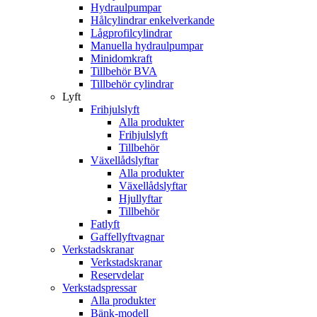
Hydraulpumpar
Hålcylindrar enkelverkande
Lågprofilcylindrar
Manuella hydraulpumpar
Minidomkraft
Tillbehör BVA
Tillbehör cylindrar
Lyft
Frihjulslyft
Alla produkter
Frihjulslyft
Tillbehör
Växellådslyftar
Alla produkter
Växellådslyftar
Hjullyftar
Tillbehör
Fatlyft
Gaffellyftvagnar
Verkstadskranar
Verkstadskranar
Reservdelar
Verkstadspressar
Alla produkter
Bänk-modell