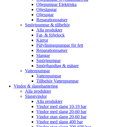
Oljepumpar Elektriska
Oljeslangar
Oljesugar
Reparationssatser
Smörjpumpar & tillbehör
Alla produkter
Fat- & följelock
Kärror
Påfyllningspumpar för fett
Reparationssatser
Slangar
Smörjpumpar
Smörjhandtag & mätare
Vattenpumpar
Vattenpumpar
Tillbehör Vattenpumpar
Vindor & slanghantering
Alla produkter
Slangvindor
Alla produkter
Vindor med slang 10-19 bar
Vindor med slang 20-60 bar
Vindor utan slang 20-60 bar
Vindor med slang 400 bar
Vindor utan slang 200-600 bar