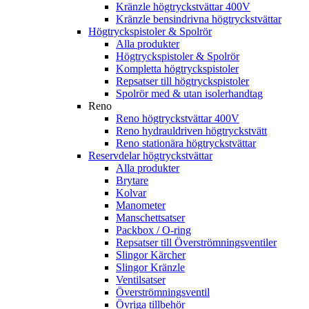
Kränzle högtryckstvättar 400V
Kränzle bensindrivna högtryckstvättar
Högtryckspistoler & Spolrör
Alla produkter
Högtryckspistoler & Spolrör
Kompletta högtryckspistoler
Repsatser till högtryckspistoler
Spolrör med & utan isolerhandtag
Reno
Reno högtryckstvättar 400V
Reno hydrauldriven högtryckstvätt
Reno stationära högtryckstvättar
Reservdelar högtryckstvättar
Alla produkter
Brytare
Kolvar
Manometer
Manschettsatser
Packbox / O-ring
Repsatser till Överströmningsventiler
Slingor Kärcher
Slingor Kränzle
Ventilsatser
Överströmningsventil
Övriga tillbehör