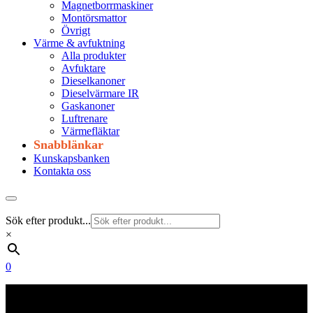
Magnetborrmaskiner
Montörsmattor
Övrigt
Värme & avfuktning
Alla produkter
Avfuktare
Dieselkanoner
Dieselvärmare IR
Gaskanoner
Luftrenare
Värmefläktar
Snabblänkar
Kunskapsbanken
Kontakta oss
Sök efter produkt...
×
0
Frakt 179 kr
Fraktfritt från 1800 kr exkl. moms