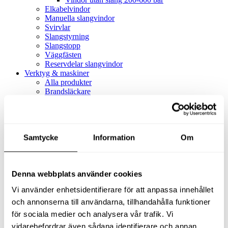
Elkabelvindor
Manuella slangvindor
Svirvlar
Slangstyrning
Slangstopp
Väggfästen
Reservdelar slangvindor
Verktyg & maskiner
Alla produkter
Brandsläckare
Alla produkter
Brandsläckare
Tillbehör brandsläckare
Dammsugare
Samtycke
Alla produkter
Information
Om
Slang & Tillbehör
Slang metervara
Slang komplett
Denna webbplats använder cookies
Slangfäste
Textil- & Våtdammsugare
Vi använder enhetsidentifierare för att anpassa innehållet
Textil- & Våtdammsugare
Tillbehör Textil- & våtdammsugare
och annonserna till användarna, tillhandahålla funktioner
Adaptrar
för sociala medier och analysera vår trafik. Vi
Dammsugare
vidarebefordrar även sådana identifierare och annan