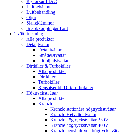
Kyltorkar FIAC
Luftbehållare
Luftbehandling
Oljor
Slangklämmor
Snabbkopplingar Luft
Tvättutrustning
Alla produkter
Detaljtvättar
Detaljtvättar
Smådelstvättar
Ultraljudstvättar
Dirtkiller & Turbokiller
Alla produkter
Dirtkiller
Turbokiller
Repsatser till Dirt/Turbokiller
Högtryckstvättar
Alla produkter
Kränzle
Kränzle stationära högtryckstvättar
Kränzle Hetvattentvättar
Kränzle högtryckstvättar 230V
Kränzle högtryckstvättar 400V
Kränzle bensindrivna högtryckstvättar