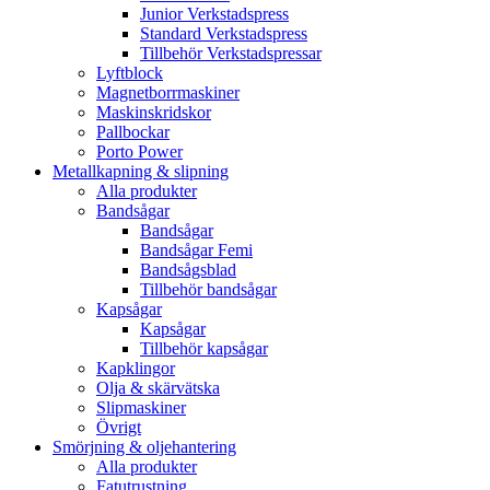
Junior Verkstadspress
Standard Verkstadspress
Tillbehör Verkstadspressar
Lyftblock
Magnetborrmaskiner
Maskinskridskor
Pallbockar
Porto Power
Metallkapning & slipning
Alla produkter
Bandsågar
Bandsågar
Bandsågar Femi
Bandsågsblad
Tillbehör bandsågar
Kapsågar
Kapsågar
Tillbehör kapsågar
Kapklingor
Olja & skärvätska
Slipmaskiner
Övrigt
Smörjning & oljehantering
Alla produkter
Fatutrustning