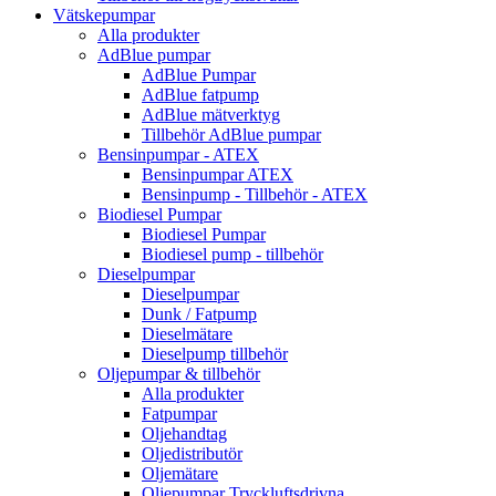
Vätskepumpar
Alla produkter
AdBlue pumpar
AdBlue Pumpar
AdBlue fatpump
AdBlue mätverktyg
Tillbehör AdBlue pumpar
Bensinpumpar - ATEX
Bensinpumpar ATEX
Bensinpump - Tillbehör - ATEX
Biodiesel Pumpar
Biodiesel Pumpar
Biodiesel pump - tillbehör
Dieselpumpar
Dieselpumpar
Dunk / Fatpump
Dieselmätare
Dieselpump tillbehör
Oljepumpar & tillbehör
Alla produkter
Fatpumpar
Oljehandtag
Oljedistributör
Oljemätare
Oljepumpar Tryckluftsdrivna