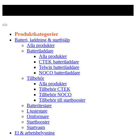
Frakt 179 kr
|
Fraktfritt från 1800 kr exkl. moms
|
Leveranstid 1-3
arbetsdagar
Produktkategorier
Batteri, laddning & starthjälp
Alla produkter
Batteriladdare
Alla produkter
CTEK batteriladdare
Telwin batteriladdare
NOCO batteriladdare
Tillbehör
Alla produkter
Tillbehör CTEK
Tillbehör NOCO
Tillbehör till startbooster
Batteritestare
Ljustestare
Omformare
Startbooster
Startvagn
El & arbetsbelysning