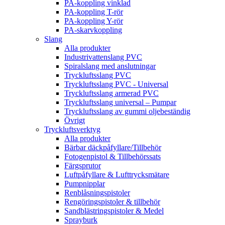
PA-koppling vinklad
PA-koppling T-rör
PA-koppling Y-rör
PA-skarvkoppling
Slang
Alla produkter
Industrivattenslang PVC
Spiralslang med anslutningar
Tryckluftsslang PVC
Tryckluftsslang PVC - Universal
Tryckluftsslang armerad PVC
Tryckluftsslang universal – Pumpar
Tryckluftsslang av gummi oljebeständig
Övrigt
Tryckluftsverktyg
Alla produkter
Bärbar däckpåfyllare/Tillbehör
Fotogenpistol & Tillbehörssats
Färgsprutor
Luftpåfyllare & Lufttrycksmätare
Pumpnipplar
Renblåsningspistoler
Rengöringspistoler & tillbehör
Sandblästringspistoler & Medel
Sprayburk