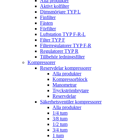
Alla produkter
Aktivt kolfilter
Dimsmörjare TYP L
Finfilter
Fästen
Förfilter
Luftstation TYP F-R-L
Filter TYP F
Filterregulatorer TYP F-R
Regulatorer TYP R
Tillbehör ledningsfilter
Kompressorer
Reservdelar kompressorer
Alla produkter
Kompressorblock
Manometrar
Tryckströmbrytare
Reservdelar
Säkerhetsventiler kompressorer
Alla produkter
1/4 tum
3/8 tum
1/2 tum
3/4 tum
1 tum