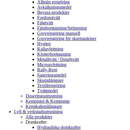
Allmän rengöring
Avkalkningsmedel
Bevara-produkter
Fordonstvätt
Fälgtvätt
Färgborttagning/Strippning
Grovrengöring manuell
Grovrengöring för skurmaskiner
Hygien
Kallavfettning
Klotterborttagning
Metalltvätt / Detaljtvätt
Microavfettning
Rally-Rent
Saneringsmedel
Skumdämpare
Textilrengöring
Tvättmedel
Doseringsutrustning
Kempistol & Kempump
Kemikaliepåläggare
Lyft & verkstadsutrustning
Alla produkter
Domkrafter
Hydrauliska domkrafter