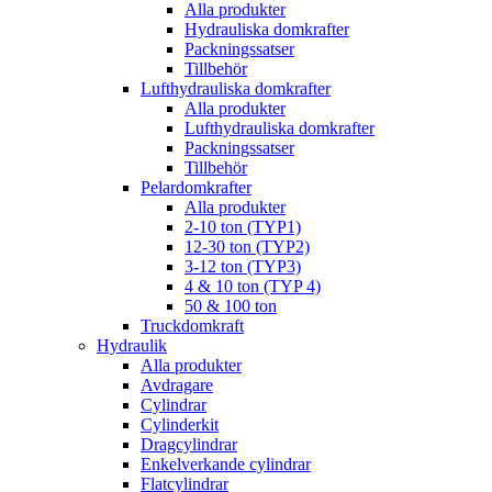
Alla produkter
Hydrauliska domkrafter
Packningssatser
Tillbehör
Lufthydrauliska domkrafter
Alla produkter
Lufthydrauliska domkrafter
Packningssatser
Tillbehör
Pelardomkrafter
Alla produkter
2-10 ton (TYP1)
12-30 ton (TYP2)
3-12 ton (TYP3)
4 & 10 ton (TYP 4)
50 & 100 ton
Truckdomkraft
Hydraulik
Alla produkter
Avdragare
Cylindrar
Cylinderkit
Dragcylindrar
Enkelverkande cylindrar
Flatcylindrar