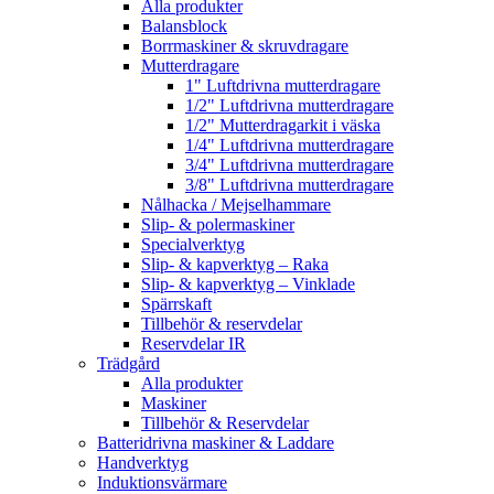
Alla produkter
Balansblock
Borrmaskiner & skruvdragare
Mutterdragare
1" Luftdrivna mutterdragare
1/2" Luftdrivna mutterdragare
1/2" Mutterdragarkit i väska
1/4" Luftdrivna mutterdragare
3/4" Luftdrivna mutterdragare
3/8" Luftdrivna mutterdragare
Nålhacka / Mejselhammare
Slip- & polermaskiner
Specialverktyg
Slip- & kapverktyg – Raka
Slip- & kapverktyg – Vinklade
Spärrskaft
Tillbehör & reservdelar
Reservdelar IR
Trädgård
Alla produkter
Maskiner
Tillbehör & Reservdelar
Batteridrivna maskiner & Laddare
Handverktyg
Induktionsvärmare