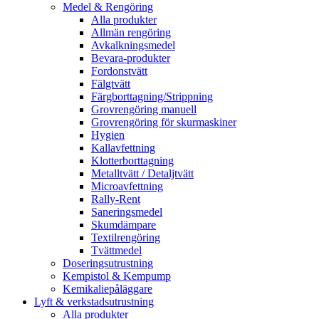
Medel & Rengöring
Alla produkter
Allmän rengöring
Avkalkningsmedel
Bevara-produkter
Fordonstvätt
Fälgtvätt
Färgborttagning/Strippning
Grovrengöring manuell
Grovrengöring för skurmaskiner
Hygien
Kallavfettning
Klotterborttagning
Metalltvätt / Detaljtvätt
Microavfettning
Rally-Rent
Saneringsmedel
Skumdämpare
Textilrengöring
Tvättmedel
Doseringsutrustning
Kempistol & Kempump
Kemikaliepåläggare
Lyft & verkstadsutrustning
Alla produkter