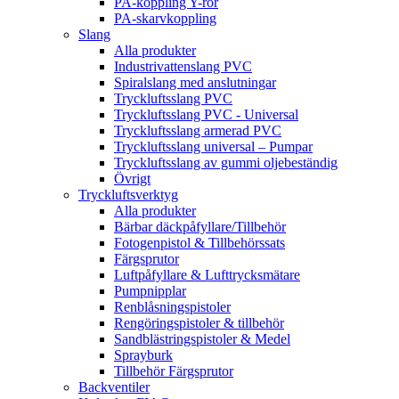
PA-koppling Y-rör
PA-skarvkoppling
Slang
Alla produkter
Industrivattenslang PVC
Spiralslang med anslutningar
Tryckluftsslang PVC
Tryckluftsslang PVC - Universal
Tryckluftsslang armerad PVC
Tryckluftsslang universal – Pumpar
Tryckluftsslang av gummi oljebeständig
Övrigt
Tryckluftsverktyg
Alla produkter
Bärbar däckpåfyllare/Tillbehör
Fotogenpistol & Tillbehörssats
Färgsprutor
Luftpåfyllare & Lufttrycksmätare
Pumpnipplar
Renblåsningspistoler
Rengöringspistoler & tillbehör
Sandblästringspistoler & Medel
Sprayburk
Tillbehör Färgsprutor
Backventiler