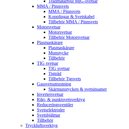
Trådmatarhjul MIG-svetsar
MMA / Pinnsvets
MMA / Pinnsvets
Kopplingar & Svetskabel
Tillbehör MMA / Pinnsvets
Motorsvetsar
Motorsvetsar
Tillbehör Motorsvetsar
Plasmaskärare
Plasmaskärare
Munstycke
Tillbehör
TIG svetsar
TIG svetsar
Tigtråd
Tillbehör Tigsvets
Gassvetsutrustning
Skärmunstycken & svetsinsatser
Invertersvetsar
Rikt- & punktsvetsverktyg
Reduceringsventiler
Svetselektroder
Svetshjälmar
Tillbehör
Tryckluftsverktyg