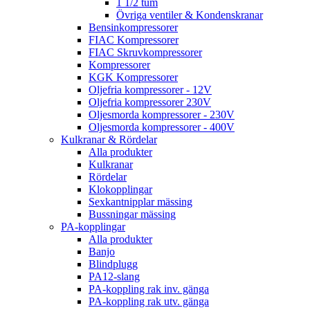
1 1/2 tum
Övriga ventiler & Kondenskranar
Bensinkompressorer
FIAC Kompressorer
FIAC Skruvkompressorer
Kompressorer
KGK Kompressorer
Oljefria kompressorer - 12V
Oljefria kompressorer 230V
Oljesmorda kompressorer - 230V
Oljesmorda kompressorer - 400V
Kulkranar & Rördelar
Alla produkter
Kulkranar
Rördelar
Klokopplingar
Sexkantnipplar mässing
Bussningar mässing
PA-kopplingar
Alla produkter
Banjo
Blindplugg
PA12-slang
PA-koppling rak inv. gänga
PA-koppling rak utv. gänga