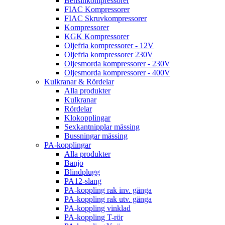
Bensinkompressorer
FIAC Kompressorer
FIAC Skruvkompressorer
Kompressorer
KGK Kompressorer
Oljefria kompressorer - 12V
Oljefria kompressorer 230V
Oljesmorda kompressorer - 230V
Oljesmorda kompressorer - 400V
Kulkranar & Rördelar
Alla produkter
Kulkranar
Rördelar
Klokopplingar
Sexkantnipplar mässing
Bussningar mässing
PA-kopplingar
Alla produkter
Banjo
Blindplugg
PA12-slang
PA-koppling rak inv. gänga
PA-koppling rak utv. gänga
PA-koppling vinklad
PA-koppling T-rör