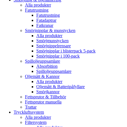
Alla produkter
Fatutrustning
Fatutrustning
Fatadaptrar
Fatkranar
Smörjnipplar & munstycken
Alla produkter
Smörjmunstycken
Smörjnippelrensare
Smörjnipplar i blisterpack 5-pack
Smörjnipplar i 100-pack
Spilloljeuppsamlare
Absorbition
Spilloljeuppsamlare
Oljemått & Kannor
Alla produkter
Oljemått & Batteripåfyllare
Smörjkannor
Fettsprutor & Tillbehör
Fettsprutor manuella
Trattar
Tryckluftssystem
Alla produkter
Filtersystem