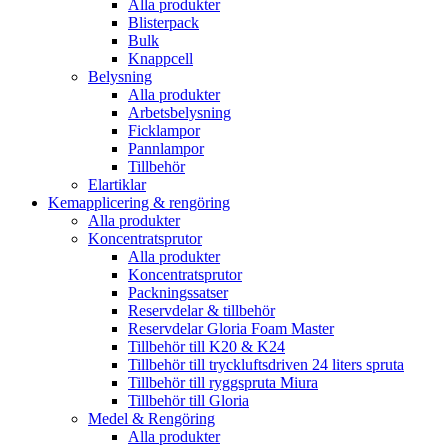
Alla produkter
Blisterpack
Bulk
Knappcell
Belysning
Alla produkter
Arbetsbelysning
Ficklampor
Pannlampor
Tillbehör
Elartiklar
Kemapplicering & rengöring
Alla produkter
Koncentratsprutor
Alla produkter
Koncentratsprutor
Packningssatser
Reservdelar & tillbehör
Reservdelar Gloria Foam Master
Tillbehör till K20 & K24
Tillbehör till tryckluftsdriven 24 liters spruta
Tillbehör till ryggspruta Miura
Tillbehör till Gloria
Medel & Rengöring
Alla produkter