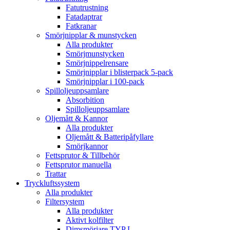
Fatutrustning
Fatadaptrar
Fatkranar
Smörjnipplar & munstycken
Alla produkter
Smörjmunstycken
Smörjnippelrensare
Smörjnipplar i blisterpack 5-pack
Smörjnipplar i 100-pack
Spilloljeuppsamlare
Absorbition
Spilloljeuppsamlare
Oljemått & Kannor
Alla produkter
Oljemått & Batteripåfyllare
Smörjkannor
Fettsprutor & Tillbehör
Fettsprutor manuella
Trattar
Tryckluftssystem
Alla produkter
Filtersystem
Alla produkter
Aktivt kolfilter
Dimsmörjare TYP L