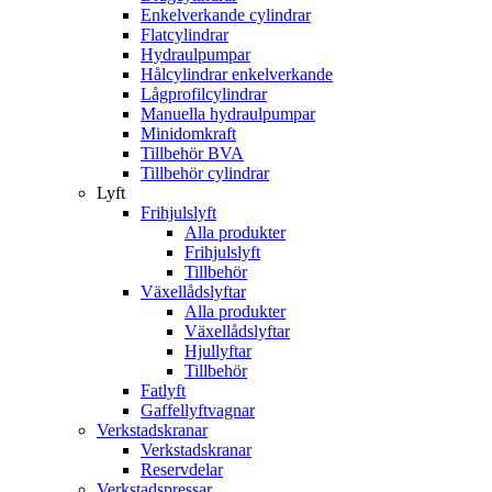
Enkelverkande cylindrar
Flatcylindrar
Hydraulpumpar
Hålcylindrar enkelverkande
Lågprofilcylindrar
Manuella hydraulpumpar
Minidomkraft
Tillbehör BVA
Tillbehör cylindrar
Lyft
Frihjulslyft
Alla produkter
Frihjulslyft
Tillbehör
Växellådslyftar
Alla produkter
Växellådslyftar
Hjullyftar
Tillbehör
Fatlyft
Gaffellyftvagnar
Verkstadskranar
Verkstadskranar
Reservdelar
Verkstadspressar