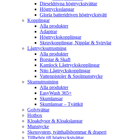
Dieseldrivna högtryckstvättar
Högtrycksslangar
Gloria batteridriven högtryckstvätt
Kopplingar
Alla produkter
Adaptrar
Högtryckskopplingar
Skruvkopplingar, Nipplar & Svirvlar
Lågtrycksutrustning
Alla produkter
Borstar & Skaft
Kamlock Lågtryckskopplingar
Nito Lågtryckskopplingar
Vattenpistoler & Spolmunstycke
Skumutrustning
Alla produkter
EasyWash 365+
Skumlansar
Skumlansar – Tvättkit
Golvtvättar
Hotbox
Kloakdysor & Kloakslangar
Munstycke
Skensystem, tvätthallsbommar & draperi
Tillbehör till högtryckstvättar