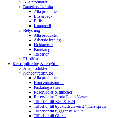
Alla produkter
Batterier alkaliska
Alla produkter
Blisterpack
Bulk
Knappcell
Belysning
Alla produkter
Arbetsbelysning
Ficklampor
Pannlampor
Tillbehör
Elartiklar
Kemapplicering & rengöring
Alla produkter
Koncentratsprutor
Alla produkter
Koncentratsprutor
Packningssatser
Reservdelar & tillbehör
Reservdelar Gloria Foam Master
Tillbehör till K20 & K24
Tillbehör till tryckluftsdriven 24 liters spruta
Tillbehör till ryggspruta Miura
Tillbehör till Gloria