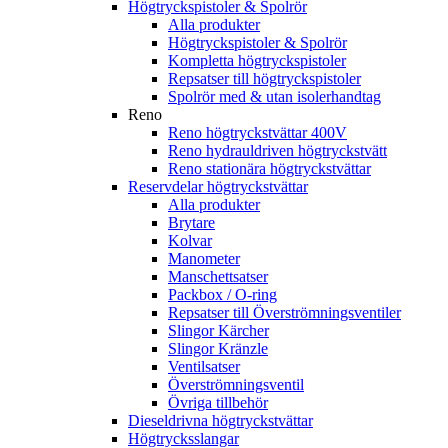
Högtryckspistoler & Spolrör
Alla produkter
Högtryckspistoler & Spolrör
Kompletta högtryckspistoler
Repsatser till högtryckspistoler
Spolrör med & utan isolerhandtag
Reno
Reno högtryckstvättar 400V
Reno hydrauldriven högtryckstvätt
Reno stationära högtryckstvättar
Reservdelar högtryckstvättar
Alla produkter
Brytare
Kolvar
Manometer
Manschettsatser
Packbox / O-ring
Repsatser till Överströmningsventiler
Slingor Kärcher
Slingor Kränzle
Ventilsatser
Överströmningsventil
Övriga tillbehör
Dieseldrivna högtryckstvättar
Högtrycksslangar