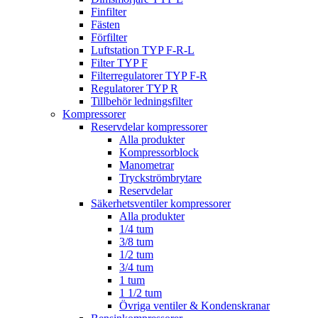
Finfilter
Fästen
Förfilter
Luftstation TYP F-R-L
Filter TYP F
Filterregulatorer TYP F-R
Regulatorer TYP R
Tillbehör ledningsfilter
Kompressorer
Reservdelar kompressorer
Alla produkter
Kompressorblock
Manometrar
Tryckströmbrytare
Reservdelar
Säkerhetsventiler kompressorer
Alla produkter
1/4 tum
3/8 tum
1/2 tum
3/4 tum
1 tum
1 1/2 tum
Övriga ventiler & Kondenskranar