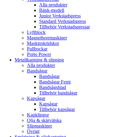
Alla produkter
Bänk-modell
Junior Verkstadspress
Standard Verkstadspress
Tillbehör Verkstadspressar
Lyftblock
Magnetborrmaskiner
Maskinskridskor
Pallbockar
Porto Power
Metallkapning & slipning
Alla produkter
Bandsågar
Bandsågar
Bandsågar Femi
Bandsågsblad
Tillbehör bandsågar
Kapsågar
Kapsågar
Tillbehör kapsågar
Kapklingor
Olja & skärvätska
Slipmaskiner
Övrigt
Smörjning & oljehantering