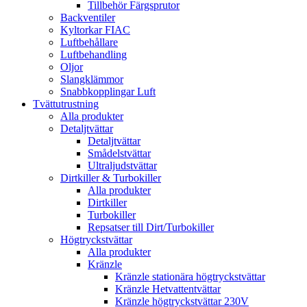
Tillbehör Färgsprutor
Backventiler
Kyltorkar FIAC
Luftbehållare
Luftbehandling
Oljor
Slangklämmor
Snabbkopplingar Luft
Tvättutrustning
Alla produkter
Detaljtvättar
Detaljtvättar
Smådelstvättar
Ultraljudstvättar
Dirtkiller & Turbokiller
Alla produkter
Dirtkiller
Turbokiller
Repsatser till Dirt/Turbokiller
Högtryckstvättar
Alla produkter
Kränzle
Kränzle stationära högtryckstvättar
Kränzle Hetvattentvättar
Kränzle högtryckstvättar 230V