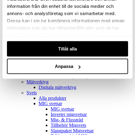
Filter
Golv- & Kombinationsmunstycke
information från din enhet till de sociala medier och
Munstycke
annons- och analysföretag som vi samarbetar med.
Motor
Dessa kan i sin tur kombinera informationen med annan
Reservdelar dammsugare
Rör & handtag
information som du har tillhandahållit eller som de har
Städset komplett
samlat in när du har använt deras tjänster.
Skarvdon
Tillbehör Ventos
Tillåt alla
Uppsamlingspåsar
Elverk
Alla produkter
Elverk
Anpassa
Tillbehör Geko Elverk
Tillbehör Honda ljuddämpade elverk
Mätverktyg
Digitala mätverktyg
Svets
Alla produkter
MIG svetsar
MIG svetsar
Inverter migsvetsar
Mig- & Flusstråd
Tillbehör Migsvets
Slangpaket Migsvetsar