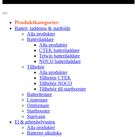
Leveranstid 1-3 arbetsdagar
Produktkategorier
Batteri, laddning & starthjälp
Alla produkter
Batteriladdare
Alla produkter
CTEK batteriladdare
Telwin batteriladdare
NOCO batteriladdare
Tillbehör
Alla produkter
Tillbehör CTEK
Tillbehör NOCO
Tillbehör till startbooster
Batteritestare
Ljustestare
Omformare
Startbooster
Startvagn
El & arbetsbelysning
Alla produkter
Batterier alkaliska