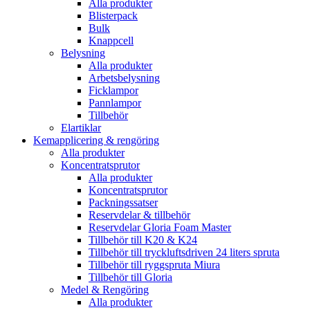
Alla produkter
Blisterpack
Bulk
Knappcell
Belysning
Alla produkter
Arbetsbelysning
Ficklampor
Pannlampor
Tillbehör
Elartiklar
Kemapplicering & rengöring
Alla produkter
Koncentratsprutor
Alla produkter
Koncentratsprutor
Packningssatser
Reservdelar & tillbehör
Reservdelar Gloria Foam Master
Tillbehör till K20 & K24
Tillbehör till tryckluftsdriven 24 liters spruta
Tillbehör till ryggspruta Miura
Tillbehör till Gloria
Medel & Rengöring
Alla produkter