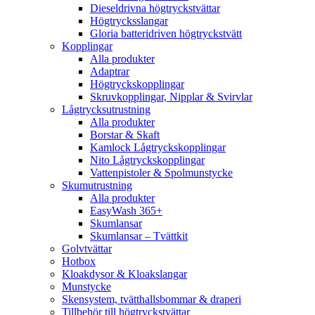
Dieseldrivna högtryckstvättar
Högtrycksslangar
Gloria batteridriven högtryckstvätt
Kopplingar
Alla produkter
Adaptrar
Högtryckskopplingar
Skruvkopplingar, Nipplar & Svirvlar
Lågtrycksutrustning
Alla produkter
Borstar & Skaft
Kamlock Lågtryckskopplingar
Nito Lågtryckskopplingar
Vattenpistoler & Spolmunstycke
Skumutrustning
Alla produkter
EasyWash 365+
Skumlansar
Skumlansar – Tvättkit
Golvtvättar
Hotbox
Kloakdysor & Kloakslangar
Munstycke
Skensystem, tvätthallsbommar & draperi
Tillbehör till högtryckstvättar