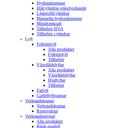
Hydraulpumpar
Hålcylindrar enkelverkande
Lågprofilcylindrar
Manuella hydraulpumpar
Minidomkraft
Tillbehör BVA
Tillbehör cylindrar
Lyft
Frihjulslyft
Alla produkter
Frihjulslyft
Tillbehör
Växellådslyftar
Alla produkter
Växellådslyftar
Hjullyftar
Tillbehör
Fatlyft
Gaffellyftvagnar
Verkstadskranar
Verkstadskranar
Reservdelar
Verkstadspressar
Alla produkter
Bänk-modell