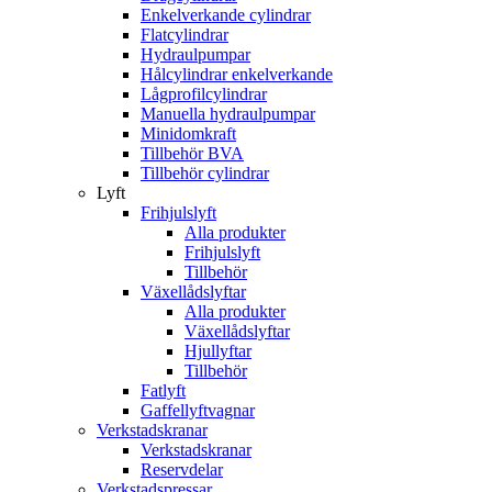
Enkelverkande cylindrar
Flatcylindrar
Hydraulpumpar
Hålcylindrar enkelverkande
Lågprofilcylindrar
Manuella hydraulpumpar
Minidomkraft
Tillbehör BVA
Tillbehör cylindrar
Lyft
Frihjulslyft
Alla produkter
Frihjulslyft
Tillbehör
Växellådslyftar
Alla produkter
Växellådslyftar
Hjullyftar
Tillbehör
Fatlyft
Gaffellyftvagnar
Verkstadskranar
Verkstadskranar
Reservdelar
Verkstadspressar