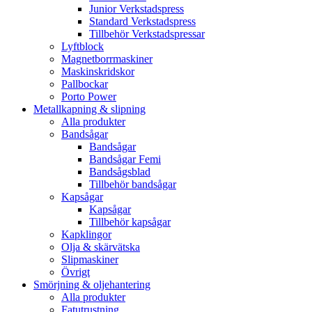
Junior Verkstadspress
Standard Verkstadspress
Tillbehör Verkstadspressar
Lyftblock
Magnetborrmaskiner
Maskinskridskor
Pallbockar
Porto Power
Metallkapning & slipning
Alla produkter
Bandsågar
Bandsågar
Bandsågar Femi
Bandsågsblad
Tillbehör bandsågar
Kapsågar
Kapsågar
Tillbehör kapsågar
Kapklingor
Olja & skärvätska
Slipmaskiner
Övrigt
Smörjning & oljehantering
Alla produkter
Fatutrustning