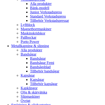
Alla produkter
Bänk-modell
Junior Verkstadspress
Standard Verkstadspress
Tillbehör Verkstadspressar
Lyftblock
Magnetborrmaskiner
Maskinskridskor
Pallbockar
Porto Power
Metallkapning & slipning
Alla produkter
Bandsågar
Bandsågar
Bandsågar Femi
Bandsågsblad
Tillbehör bandsågar
Kapsågar
Kapsågar
Tillbehör kapsågar
Kapklingor
Olja & skärvätska
Slipmaskiner
Övrigt
Smörjning & oljehantering