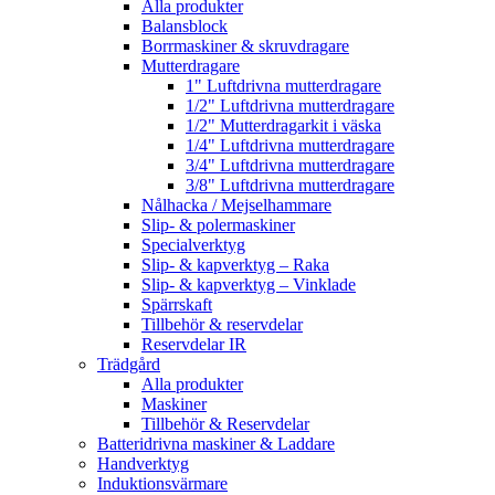
Alla produkter
Balansblock
Borrmaskiner & skruvdragare
Mutterdragare
1" Luftdrivna mutterdragare
1/2" Luftdrivna mutterdragare
1/2" Mutterdragarkit i väska
1/4" Luftdrivna mutterdragare
3/4" Luftdrivna mutterdragare
3/8" Luftdrivna mutterdragare
Nålhacka / Mejselhammare
Slip- & polermaskiner
Specialverktyg
Slip- & kapverktyg – Raka
Slip- & kapverktyg – Vinklade
Spärrskaft
Tillbehör & reservdelar
Reservdelar IR
Trädgård
Alla produkter
Maskiner
Tillbehör & Reservdelar
Batteridrivna maskiner & Laddare
Handverktyg
Induktionsvärmare