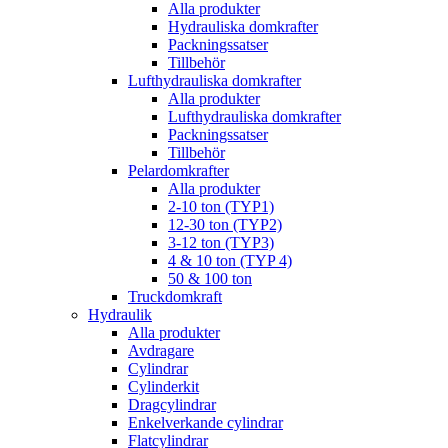
Alla produkter
Hydrauliska domkrafter
Packningssatser
Tillbehör
Lufthydrauliska domkrafter
Alla produkter
Lufthydrauliska domkrafter
Packningssatser
Tillbehör
Pelardomkrafter
Alla produkter
2-10 ton (TYP1)
12-30 ton (TYP2)
3-12 ton (TYP3)
4 & 10 ton (TYP 4)
50 & 100 ton
Truckdomkraft
Hydraulik
Alla produkter
Avdragare
Cylindrar
Cylinderkit
Dragcylindrar
Enkelverkande cylindrar
Flatcylindrar