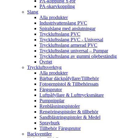
PA-koppling Y-rör
PA-skarvkoppling
Slang
Alla produkter
Industrivattenslang PVC
Spiralslang med anslutningar
Tryckluftsslang PVC
Tryckluftsslang PVC - Universal
Tryckluftsslang armerad PVC
Tryckluftsslang universal – Pumpar
Tryckluftsslang av gummi oljebeständig
Övrigt
Tryckluftsverktyg
Alla produkter
Bärbar däckpåfyllare/Tillbehör
Fotogenpistol & Tillbehörssats
Färgsprutor
Luftpåfyllare & Lufttrycksmätare
Pumpnipplar
Renblåsningspistoler
Rengöringspistoler & tillbehör
Sandblästringspistoler & Medel
Sprayburk
Tillbehör Färgsprutor
Backventiler