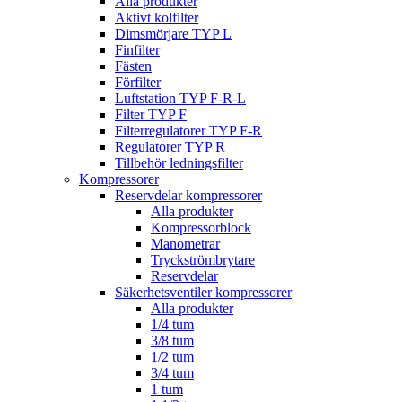
Alla produkter
Aktivt kolfilter
Dimsmörjare TYP L
Finfilter
Fästen
Förfilter
Luftstation TYP F-R-L
Filter TYP F
Filterregulatorer TYP F-R
Regulatorer TYP R
Tillbehör ledningsfilter
Kompressorer
Reservdelar kompressorer
Alla produkter
Kompressorblock
Manometrar
Tryckströmbrytare
Reservdelar
Säkerhetsventiler kompressorer
Alla produkter
1/4 tum
3/8 tum
1/2 tum
3/4 tum
1 tum