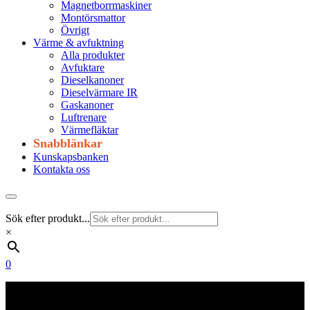
Magnetborrmaskiner
Montörsmattor
Övrigt
Värme & avfuktning
Alla produkter
Avfuktare
Dieselkanoner
Dieselvärmare IR
Gaskanoner
Luftrenare
Värmefläktar
Snabblänkar
Kunskapsbanken
Kontakta oss
Sök efter produkt...
×
0
Frakt 179 kr
Fraktfritt från 1800 kr exkl. moms