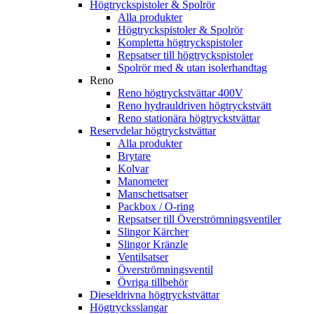
Högtryckspistoler & Spolrör
Alla produkter
Högtryckspistoler & Spolrör
Kompletta högtryckspistoler
Repsatser till högtryckspistoler
Spolrör med & utan isolerhandtag
Reno
Reno högtryckstvättar 400V
Reno hydrauldriven högtryckstvätt
Reno stationära högtryckstvättar
Reservdelar högtryckstvättar
Alla produkter
Brytare
Kolvar
Manometer
Manschettsatser
Packbox / O-ring
Repsatser till Överströmningsventiler
Slingor Kärcher
Slingor Kränzle
Ventilsatser
Överströmningsventil
Övriga tillbehör
Dieseldrivna högtryckstvättar
Högtrycksslangar