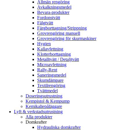
Allmän rengöring
Avkalkningsmedel
Bevara-produkter
Fordonstvätt
Fälgtvätt
Färgborttagning/Strippning
Grovrengöring manuell
Grovrengöring för skurmaskiner
Hygien
Kallavfettning
Klotterborttagning
Metalltvätt / Detaljtvätt
Microavfettning
Rally-Rent
Saneringsmedel
Skumdämpare
Textilrengöring
Tvättmedel
Doseringsutrustning
Kempistol & Kempump
Kemikaliepåläggare
Lyft & verkstadsutrustning
Alla produkter
Domkrafter
Hydrauliska domkrafter