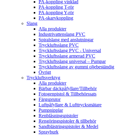
PA-koppling vinklad
PA-koppling T-rör
PA-koppling Y-rör
PA-skarvkoppling
Slang
Alla produkter
Industrivattenslang PVC
Spiralslang med anslutningar
Tryckluftsslang PVC
Tryckluftsslang PVC - Universal
Tryckluftsslang armerad PVC
Tryckluftsslang universal – Pumpar
Tryckluftsslang av gummi oljebeständig
Övrigt
Tryckluftsverktyg
Alla produkter
Bärbar däckpåfyllare/Tillbehör
Fotogenpistol & Tillbehörssats
Färgsprutor
Luftpåfyllare & Lufttrycksmätare
Pumpnipplar
Renblåsningspistoler
Rengöringspistoler & tillbehör
Sandblästringspistoler & Medel
Sprayburk