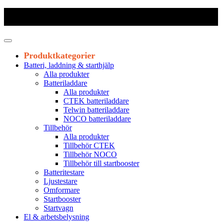
Frakt 179 kr
|
Fraktfritt från 1800 kr exkl. moms
|
Leveranstid 1-3
arbetsdagar
Produktkategorier
Batteri, laddning & starthjälp
Alla produkter
Batteriladdare
Alla produkter
CTEK batteriladdare
Telwin batteriladdare
NOCO batteriladdare
Tillbehör
Alla produkter
Tillbehör CTEK
Tillbehör NOCO
Tillbehör till startbooster
Batteritestare
Ljustestare
Omformare
Startbooster
Startvagn
El & arbetsbelysning