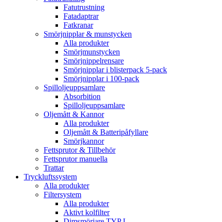
Fatutrustning
Fatadaptrar
Fatkranar
Smörjnipplar & munstycken
Alla produkter
Smörjmunstycken
Smörjnippelrensare
Smörjnipplar i blisterpack 5-pack
Smörjnipplar i 100-pack
Spilloljeuppsamlare
Absorbition
Spilloljeuppsamlare
Oljemått & Kannor
Alla produkter
Oljemått & Batteripåfyllare
Smörjkannor
Fettsprutor & Tillbehör
Fettsprutor manuella
Trattar
Tryckluftssystem
Alla produkter
Filtersystem
Alla produkter
Aktivt kolfilter
Dimsmörjare TYP L