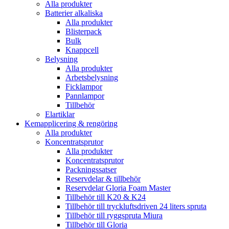
Alla produkter
Batterier alkaliska
Alla produkter
Blisterpack
Bulk
Knappcell
Belysning
Alla produkter
Arbetsbelysning
Ficklampor
Pannlampor
Tillbehör
Elartiklar
Kemapplicering & rengöring
Alla produkter
Koncentratsprutor
Alla produkter
Koncentratsprutor
Packningssatser
Reservdelar & tillbehör
Reservdelar Gloria Foam Master
Tillbehör till K20 & K24
Tillbehör till tryckluftsdriven 24 liters spruta
Tillbehör till ryggspruta Miura
Tillbehör till Gloria