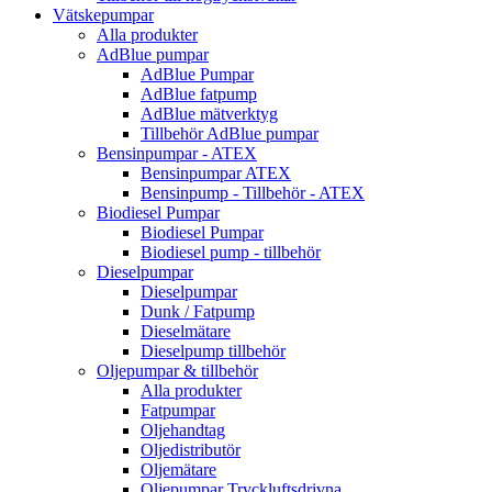
Vätskepumpar
Alla produkter
AdBlue pumpar
AdBlue Pumpar
AdBlue fatpump
AdBlue mätverktyg
Tillbehör AdBlue pumpar
Bensinpumpar - ATEX
Bensinpumpar ATEX
Bensinpump - Tillbehör - ATEX
Biodiesel Pumpar
Biodiesel Pumpar
Biodiesel pump - tillbehör
Dieselpumpar
Dieselpumpar
Dunk / Fatpump
Dieselmätare
Dieselpump tillbehör
Oljepumpar & tillbehör
Alla produkter
Fatpumpar
Oljehandtag
Oljedistributör
Oljemätare
Oljepumpar Tryckluftsdrivna