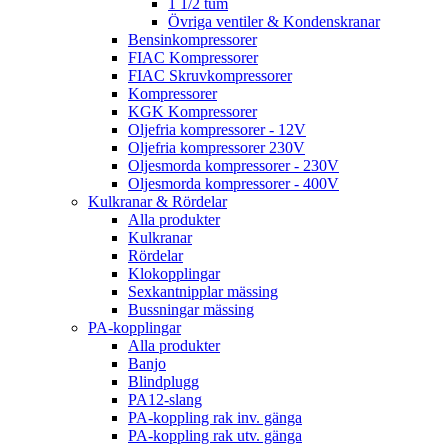
1 1/2 tum
Övriga ventiler & Kondenskranar
Bensinkompressorer
FIAC Kompressorer
FIAC Skruvkompressorer
Kompressorer
KGK Kompressorer
Oljefria kompressorer - 12V
Oljefria kompressorer 230V
Oljesmorda kompressorer - 230V
Oljesmorda kompressorer - 400V
Kulkranar & Rördelar
Alla produkter
Kulkranar
Rördelar
Klokopplingar
Sexkantnipplar mässing
Bussningar mässing
PA-kopplingar
Alla produkter
Banjo
Blindplugg
PA12-slang
PA-koppling rak inv. gänga
PA-koppling rak utv. gänga