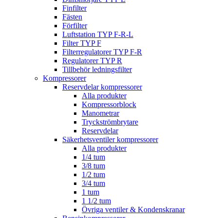
Finfilter
Fästen
Förfilter
Luftstation TYP F-R-L
Filter TYP F
Filterregulatorer TYP F-R
Regulatorer TYP R
Tillbehör ledningsfilter
Kompressorer
Reservdelar kompressorer
Alla produkter
Kompressorblock
Manometrar
Tryckströmbrytare
Reservdelar
Säkerhetsventiler kompressorer
Alla produkter
1/4 tum
3/8 tum
1/2 tum
3/4 tum
1 tum
1 1/2 tum
Övriga ventiler & Kondenskranar