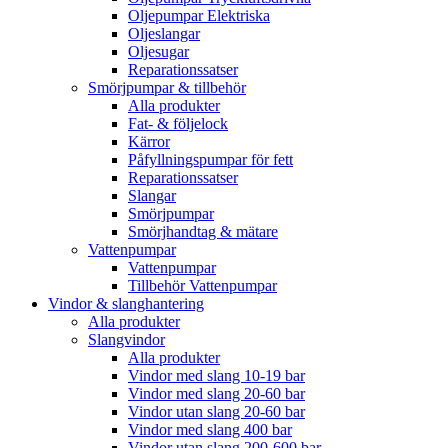
Oljepumpar Elektriska
Oljeslangar
Oljesugar
Reparationssatser
Smörjpumpar & tillbehör
Alla produkter
Fat- & följelock
Kärror
Påfyllningspumpar för fett
Reparationssatser
Slangar
Smörjpumpar
Smörjhandtag & mätare
Vattenpumpar
Vattenpumpar
Tillbehör Vattenpumpar
Vindor & slanghantering
Alla produkter
Slangvindor
Alla produkter
Vindor med slang 10-19 bar
Vindor med slang 20-60 bar
Vindor utan slang 20-60 bar
Vindor med slang 400 bar
Vindor utan slang 200-600 bar