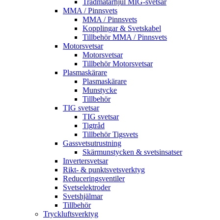
Trådmatarhjul MIG-svetsar
MMA / Pinnsvets
MMA / Pinnsvets
Kopplingar & Svetskabel
Tillbehör MMA / Pinnsvets
Motorsvetsar
Motorsvetsar
Tillbehör Motorsvetsar
Plasmaskärare
Plasmaskärare
Munstycke
Tillbehör
TIG svetsar
TIG svetsar
Tigtråd
Tillbehör Tigsvets
Gassvetsutrustning
Skärmunstycken & svetsinsatser
Invertersvetsar
Rikt- & punktsvetsverktyg
Reduceringsventiler
Svetselektroder
Svetshjälmar
Tillbehör
Tryckluftsverktyg