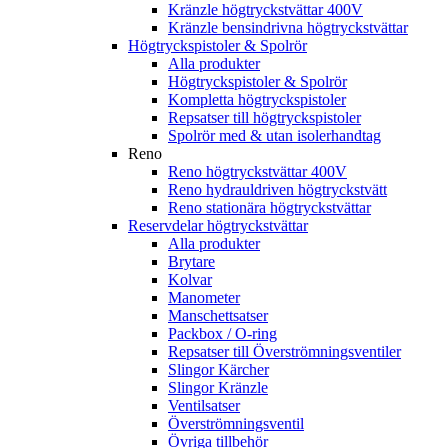
Kränzle högtryckstvättar 400V
Kränzle bensindrivna högtryckstvättar
Högtryckspistoler & Spolrör
Alla produkter
Högtryckspistoler & Spolrör
Kompletta högtryckspistoler
Repsatser till högtryckspistoler
Spolrör med & utan isolerhandtag
Reno
Reno högtryckstvättar 400V
Reno hydrauldriven högtryckstvätt
Reno stationära högtryckstvättar
Reservdelar högtryckstvättar
Alla produkter
Brytare
Kolvar
Manometer
Manschettsatser
Packbox / O-ring
Repsatser till Överströmningsventiler
Slingor Kärcher
Slingor Kränzle
Ventilsatser
Överströmningsventil
Övriga tillbehör