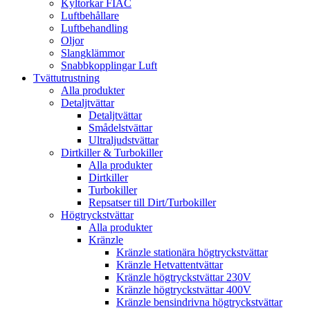
Kyltorkar FIAC
Luftbehållare
Luftbehandling
Oljor
Slangklämmor
Snabbkopplingar Luft
Tvättutrustning
Alla produkter
Detaljtvättar
Detaljtvättar
Smådelstvättar
Ultraljudstvättar
Dirtkiller & Turbokiller
Alla produkter
Dirtkiller
Turbokiller
Repsatser till Dirt/Turbokiller
Högtryckstvättar
Alla produkter
Kränzle
Kränzle stationära högtryckstvättar
Kränzle Hetvattentvättar
Kränzle högtryckstvättar 230V
Kränzle högtryckstvättar 400V
Kränzle bensindrivna högtryckstvättar