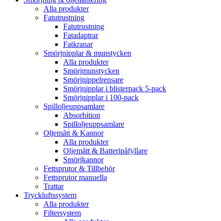
Alla produkter
Fatutrustning
Fatutrustning
Fatadaptrar
Fatkranar
Smörjnipplar & munstycken
Alla produkter
Smörjmunstycken
Smörjnippelrensare
Smörjnipplar i blisterpack 5-pack
Smörjnipplar i 100-pack
Spilloljeuppsamlare
Absorbition
Spilloljeuppsamlare
Oljemått & Kannor
Alla produkter
Oljemått & Batteripåfyllare
Smörjkannor
Fettsprutor & Tillbehör
Fettsprutor manuella
Trattar
Tryckluftssystem
Alla produkter
Filtersystem