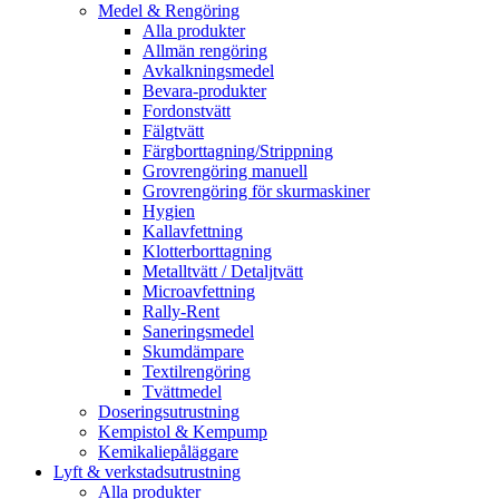
Medel & Rengöring
Alla produkter
Allmän rengöring
Avkalkningsmedel
Bevara-produkter
Fordonstvätt
Fälgtvätt
Färgborttagning/Strippning
Grovrengöring manuell
Grovrengöring för skurmaskiner
Hygien
Kallavfettning
Klotterborttagning
Metalltvätt / Detaljtvätt
Microavfettning
Rally-Rent
Saneringsmedel
Skumdämpare
Textilrengöring
Tvättmedel
Doseringsutrustning
Kempistol & Kempump
Kemikaliepåläggare
Lyft & verkstadsutrustning
Alla produkter