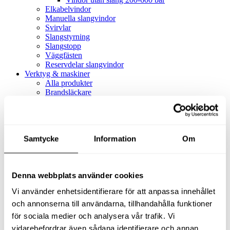
Elkabelvindor
Manuella slangvindor
Svirvlar
Slangstyrning
Slangstopp
Väggfästen
Reservdelar slangvindor
Verktyg & maskiner
Alla produkter
Brandsläckare
Alla produkter
Brandsläckare
Tillbehör brandsläckare
Dammsugare
Samtycke
Alla produkter
Information
Om
Slang & Tillbehör
Slang metervara
Slang komplett
Denna webbplats använder cookies
Slangfäste
Textil- & Våtdammsugare
Vi använder enhetsidentifierare för att anpassa innehållet
Textil- & Våtdammsugare
Tillbehör Textil- & våtdammsugare
och annonserna till användarna, tillhandahålla funktioner
Adaptrar
för sociala medier och analysera vår trafik. Vi
Dammsugare
vidarebefordrar även sådana identifierare och annan