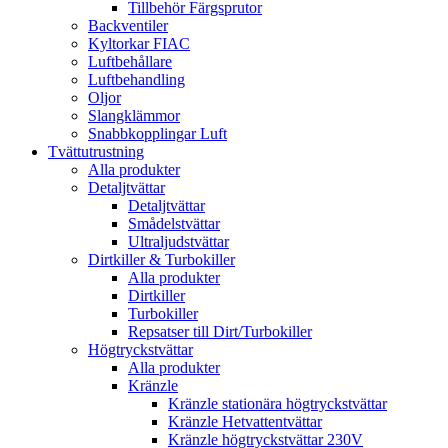
Tillbehör Färgsprutor
Backventiler
Kyltorkar FIAC
Luftbehållare
Luftbehandling
Oljor
Slangklämmor
Snabbkopplingar Luft
Tvättutrustning
Alla produkter
Detaljtvättar
Detaljtvättar
Smådelstvättar
Ultraljudstvättar
Dirtkiller & Turbokiller
Alla produkter
Dirtkiller
Turbokiller
Repsatser till Dirt/Turbokiller
Högtryckstvättar
Alla produkter
Kränzle
Kränzle stationära högtryckstvättar
Kränzle Hetvattentvättar
Kränzle högtryckstvättar 230V