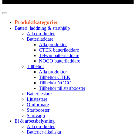
Leveranstid 1-3 arbetsdagar
Produktkategorier
Batteri, laddning & starthjälp
Alla produkter
Batteriladdare
Alla produkter
CTEK batteriladdare
Telwin batteriladdare
NOCO batteriladdare
Tillbehör
Alla produkter
Tillbehör CTEK
Tillbehör NOCO
Tillbehör till startbooster
Batteritestare
Ljustestare
Omformare
Startbooster
Startvagn
El & arbetsbelysning
Alla produkter
Batterier alkaliska