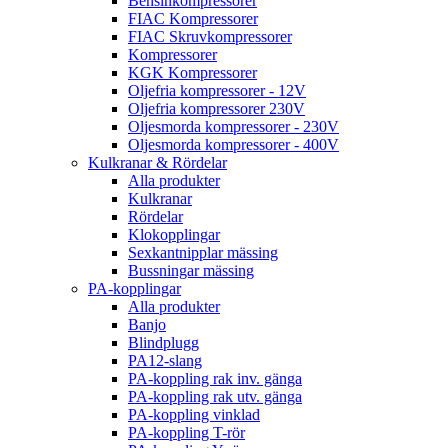
Bensinkompressorer
FIAC Kompressorer
FIAC Skruvkompressorer
Kompressorer
KGK Kompressorer
Oljefria kompressorer - 12V
Oljefria kompressorer 230V
Oljesmorda kompressorer - 230V
Oljesmorda kompressorer - 400V
Kulkranar & Rördelar
Alla produkter
Kulkranar
Rördelar
Klokopplingar
Sexkantnipplar mässing
Bussningar mässing
PA-kopplingar
Alla produkter
Banjo
Blindplugg
PA12-slang
PA-koppling rak inv. gänga
PA-koppling rak utv. gänga
PA-koppling vinklad
PA-koppling T-rör