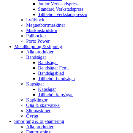
Junior Verkstadspress
Standard Verkstadspress
Tillbehör Verkstadspressar
Lyftblock
Magnetborrmaskiner
Maskinskridskor
Pallbockar
Porto Power
Metallkapning & slipning
Alla produkter
Bandsågar
Bandsågar
Bandsågar Femi
Bandsågsblad
Tillbehör bandsågar
Kapsågar
Kapsågar
Tillbehör kapsågar
Kapklingor
Olja & skärvätska
Slipmaskiner
Övrigt
Smörjning & oljehantering
Alla produkter
Fatutrustning