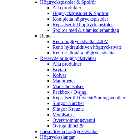
Högtryckspistoler & Spolrör
Alla produkter
Högtryckspistoler & Spolrör
Kompletta högtryckspistoler
Repsatser till högtryckspistoler
Spolrör med & utan isolerhandtag
Reno
Reno högtryckstvättar 400V
Reno hydrauldriven högtryckstvätt
Reno stationära högtryckstvättar
Reservdelar högtryckstvättar
Alla produkter
Brytare
Kolvar
Manometer
Manschettsatser
Packbox / O-ring
Repsatser till Överströmningsventiler
Slingor Kärcher
Slingor Kränzle
Ventilsatser
Överströmningsventil
Övriga tillbehör
Dieseldrivna högtryckstvättar
Högtrycksslangar