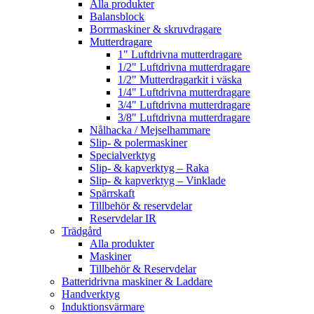
Alla produkter
Balansblock
Borrmaskiner & skruvdragare
Mutterdragare
1" Luftdrivna mutterdragare
1/2" Luftdrivna mutterdragare
1/2" Mutterdragarkit i väska
1/4" Luftdrivna mutterdragare
3/4" Luftdrivna mutterdragare
3/8" Luftdrivna mutterdragare
Nålhacka / Mejselhammare
Slip- & polermaskiner
Specialverktyg
Slip- & kapverktyg – Raka
Slip- & kapverktyg – Vinklade
Spärrskaft
Tillbehör & reservdelar
Reservdelar IR
Trädgård
Alla produkter
Maskiner
Tillbehör & Reservdelar
Batteridrivna maskiner & Laddare
Handverktyg
Induktionsvärmare