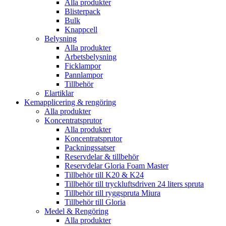
Alla produkter
Blisterpack
Bulk
Knappcell
Belysning
Alla produkter
Arbetsbelysning
Ficklampor
Pannlampor
Tillbehör
Elartiklar
Kemapplicering & rengöring
Alla produkter
Koncentratsprutor
Alla produkter
Koncentratsprutor
Packningssatser
Reservdelar & tillbehör
Reservdelar Gloria Foam Master
Tillbehör till K20 & K24
Tillbehör till tryckluftsdriven 24 liters spruta
Tillbehör till ryggspruta Miura
Tillbehör till Gloria
Medel & Rengöring
Alla produkter