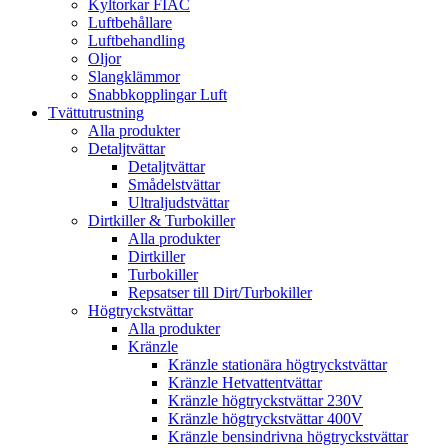
Kyltorkar FIAC
Luftbehållare
Luftbehandling
Oljor
Slangklämmor
Snabbkopplingar Luft
Tvättutrustning
Alla produkter
Detaljtvättar
Detaljtvättar
Smådelstvättar
Ultraljudstvättar
Dirtkiller & Turbokiller
Alla produkter
Dirtkiller
Turbokiller
Repsatser till Dirt/Turbokiller
Högtryckstvättar
Alla produkter
Kränzle
Kränzle stationära högtryckstvättar
Kränzle Hetvattentvättar
Kränzle högtryckstvättar 230V
Kränzle högtryckstvättar 400V
Kränzle bensindrivna högtryckstvättar