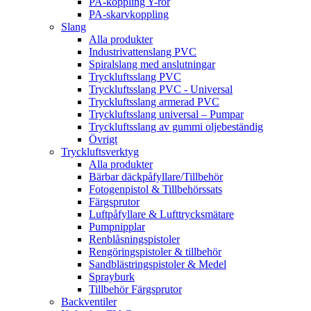
PA-koppling Y-rör
PA-skarvkoppling
Slang
Alla produkter
Industrivattenslang PVC
Spiralslang med anslutningar
Tryckluftsslang PVC
Tryckluftsslang PVC - Universal
Tryckluftsslang armerad PVC
Tryckluftsslang universal – Pumpar
Tryckluftsslang av gummi oljebeständig
Övrigt
Tryckluftsverktyg
Alla produkter
Bärbar däckpåfyllare/Tillbehör
Fotogenpistol & Tillbehörssats
Färgsprutor
Luftpåfyllare & Lufttrycksmätare
Pumpnipplar
Renblåsningspistoler
Rengöringspistoler & tillbehör
Sandblästringspistoler & Medel
Sprayburk
Tillbehör Färgsprutor
Backventiler