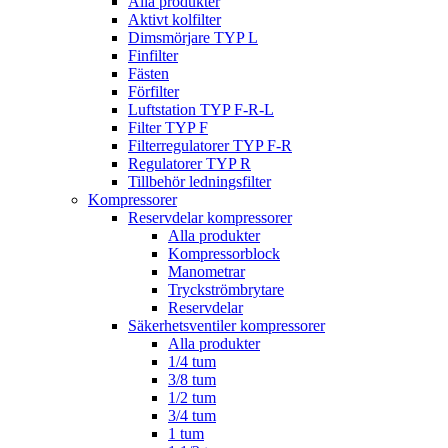
Alla produkter
Aktivt kolfilter
Dimsmörjare TYP L
Finfilter
Fästen
Förfilter
Luftstation TYP F-R-L
Filter TYP F
Filterregulatorer TYP F-R
Regulatorer TYP R
Tillbehör ledningsfilter
Kompressorer
Reservdelar kompressorer
Alla produkter
Kompressorblock
Manometrar
Tryckströmbrytare
Reservdelar
Säkerhetsventiler kompressorer
Alla produkter
1/4 tum
3/8 tum
1/2 tum
3/4 tum
1 tum