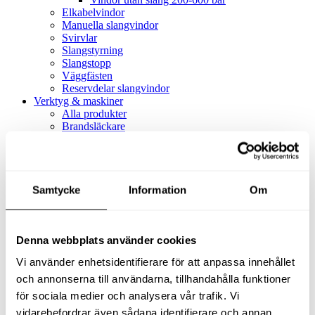
Elkabelvindor
Manuella slangvindor
Svirvlar
Slangstyrning
Slangstopp
Väggfästen
Reservdelar slangvindor
Verktyg & maskiner
Alla produkter
Brandsläckare
Alla produkter
Brandsläckare
Tillbehör brandsläckare
Dammsugare
Samtycke
Alla produkter
Information
Om
Slang & Tillbehör
Slang metervara
Slang komplett
Denna webbplats använder cookies
Slangfäste
Textil- & Våtdammsugare
Vi använder enhetsidentifierare för att anpassa innehållet
Textil- & Våtdammsugare
Tillbehör Textil- & våtdammsugare
och annonserna till användarna, tillhandahålla funktioner
Adaptrar
för sociala medier och analysera vår trafik. Vi
Dammsugare
vidarebefordrar även sådana identifierare och annan