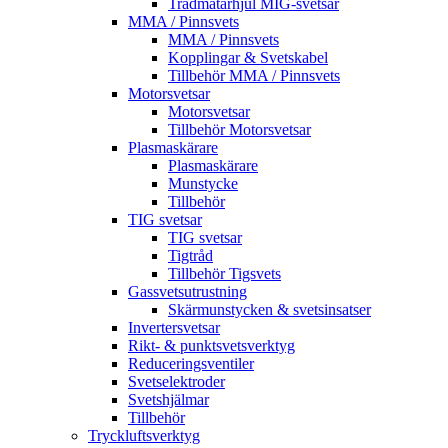
Trådmatarhjul MIG-svetsar
MMA / Pinnsvets
MMA / Pinnsvets
Kopplingar & Svetskabel
Tillbehör MMA / Pinnsvets
Motorsvetsar
Motorsvetsar
Tillbehör Motorsvetsar
Plasmaskärare
Plasmaskärare
Munstycke
Tillbehör
TIG svetsar
TIG svetsar
Tigtråd
Tillbehör Tigsvets
Gassvetsutrustning
Skärmunstycken & svetsinsatser
Invertersvetsar
Rikt- & punktsvetsverktyg
Reduceringsventiler
Svetselektroder
Svetshjälmar
Tillbehör
Tryckluftsverktyg