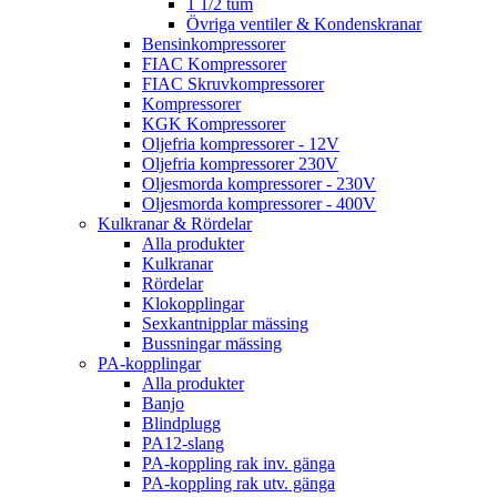
1 1/2 tum
Övriga ventiler & Kondenskranar
Bensinkompressorer
FIAC Kompressorer
FIAC Skruvkompressorer
Kompressorer
KGK Kompressorer
Oljefria kompressorer - 12V
Oljefria kompressorer 230V
Oljesmorda kompressorer - 230V
Oljesmorda kompressorer - 400V
Kulkranar & Rördelar
Alla produkter
Kulkranar
Rördelar
Klokopplingar
Sexkantnipplar mässing
Bussningar mässing
PA-kopplingar
Alla produkter
Banjo
Blindplugg
PA12-slang
PA-koppling rak inv. gänga
PA-koppling rak utv. gänga