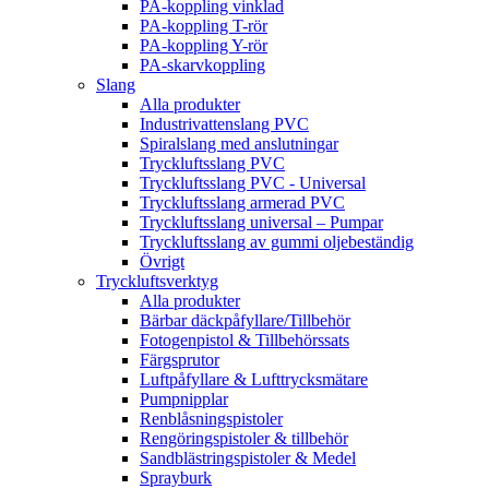
PA-koppling vinklad
PA-koppling T-rör
PA-koppling Y-rör
PA-skarvkoppling
Slang
Alla produkter
Industrivattenslang PVC
Spiralslang med anslutningar
Tryckluftsslang PVC
Tryckluftsslang PVC - Universal
Tryckluftsslang armerad PVC
Tryckluftsslang universal – Pumpar
Tryckluftsslang av gummi oljebeständig
Övrigt
Tryckluftsverktyg
Alla produkter
Bärbar däckpåfyllare/Tillbehör
Fotogenpistol & Tillbehörssats
Färgsprutor
Luftpåfyllare & Lufttrycksmätare
Pumpnipplar
Renblåsningspistoler
Rengöringspistoler & tillbehör
Sandblästringspistoler & Medel
Sprayburk