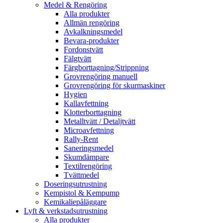
Medel & Rengöring
Alla produkter
Allmän rengöring
Avkalkningsmedel
Bevara-produkter
Fordonstvätt
Fälgtvätt
Färgborttagning/Strippning
Grovrengöring manuell
Grovrengöring för skurmaskiner
Hygien
Kallavfettning
Klotterborttagning
Metalltvätt / Detaljtvätt
Microavfettning
Rally-Rent
Saneringsmedel
Skumdämpare
Textilrengöring
Tvättmedel
Doseringsutrustning
Kempistol & Kempump
Kemikaliepåläggare
Lyft & verkstadsutrustning
Alla produkter