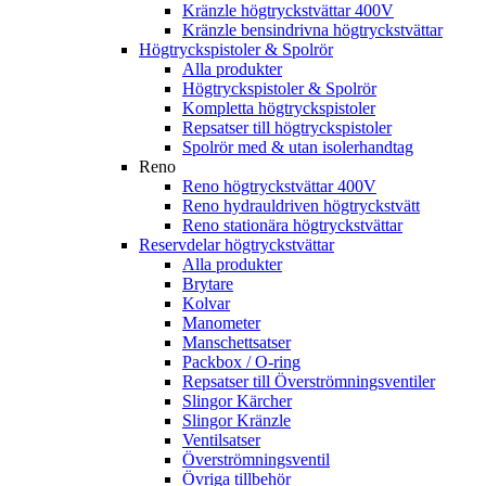
Kränzle högtryckstvättar 400V
Kränzle bensindrivna högtryckstvättar
Högtryckspistoler & Spolrör
Alla produkter
Högtryckspistoler & Spolrör
Kompletta högtryckspistoler
Repsatser till högtryckspistoler
Spolrör med & utan isolerhandtag
Reno
Reno högtryckstvättar 400V
Reno hydrauldriven högtryckstvätt
Reno stationära högtryckstvättar
Reservdelar högtryckstvättar
Alla produkter
Brytare
Kolvar
Manometer
Manschettsatser
Packbox / O-ring
Repsatser till Överströmningsventiler
Slingor Kärcher
Slingor Kränzle
Ventilsatser
Överströmningsventil
Övriga tillbehör