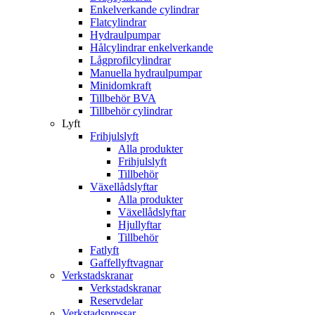
Enkelverkande cylindrar
Flatcylindrar
Hydraulpumpar
Hålcylindrar enkelverkande
Lågprofilcylindrar
Manuella hydraulpumpar
Minidomkraft
Tillbehör BVA
Tillbehör cylindrar
Lyft
Frihjulslyft
Alla produkter
Frihjulslyft
Tillbehör
Växellådslyftar
Alla produkter
Växellådslyftar
Hjullyftar
Tillbehör
Fatlyft
Gaffellyftvagnar
Verkstadskranar
Verkstadskranar
Reservdelar
Verkstadspressar