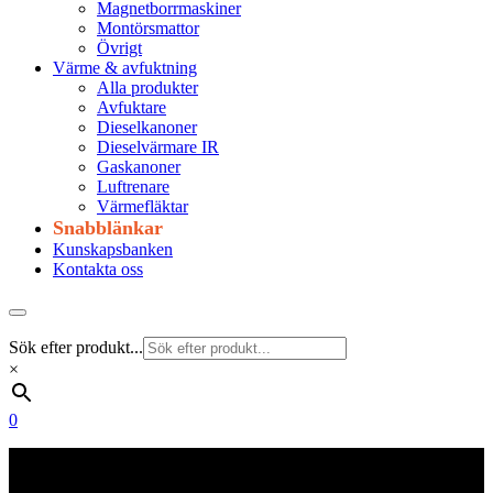
Magnetborrmaskiner
Montörsmattor
Övrigt
Värme & avfuktning
Alla produkter
Avfuktare
Dieselkanoner
Dieselvärmare IR
Gaskanoner
Luftrenare
Värmefläktar
Snabblänkar
Kunskapsbanken
Kontakta oss
Sök efter produkt...
×
0
Frakt 179 kr
Fraktfritt från 1800 kr exkl. moms