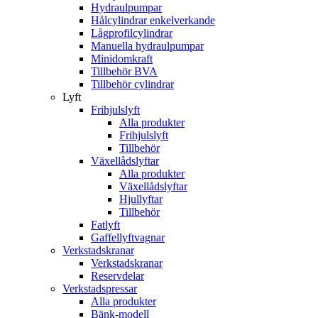
Hydraulpumpar
Hålcylindrar enkelverkande
Lågprofilcylindrar
Manuella hydraulpumpar
Minidomkraft
Tillbehör BVA
Tillbehör cylindrar
Lyft
Frihjulslyft
Alla produkter
Frihjulslyft
Tillbehör
Växellådslyftar
Alla produkter
Växellådslyftar
Hjullyftar
Tillbehör
Fatlyft
Gaffellyftvagnar
Verkstadskranar
Verkstadskranar
Reservdelar
Verkstadspressar
Alla produkter
Bänk-modell