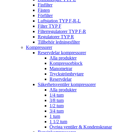
Finfilter
Fästen
Förfilter
Luftstation TYP F-R-L
Filter TYP F
Filterregulatorer TYP F-R
Regulatorer TYP R
Tillbehör ledningsfilter
Kompressorer
Reservdelar kompressorer
Alla produkter
Kompressorblock
Manometrar
Tryckströmbrytare
Reservdelar
Säkerhetsventiler kompressorer
Alla produkter
1/4 tum
3/8 tum
1/2 tum
3/4 tum
1 tum
1 1/2 tum
Övriga ventiler & Kondenskranar