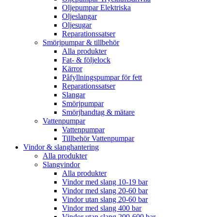
Oljepumpar Elektriska
Oljeslangar
Oljesugar
Reparationssatser
Smörjpumpar & tillbehör
Alla produkter
Fat- & följelock
Kärror
Påfyllningspumpar för fett
Reparationssatser
Slangar
Smörjpumpar
Smörjhandtag & mätare
Vattenpumpar
Vattenpumpar
Tillbehör Vattenpumpar
Vindor & slanghantering
Alla produkter
Slangvindor
Alla produkter
Vindor med slang 10-19 bar
Vindor med slang 20-60 bar
Vindor utan slang 20-60 bar
Vindor med slang 400 bar
Vindor utan slang 200-600 bar