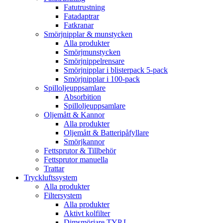
Fatutrustning
Fatadaptrar
Fatkranar
Smörjnipplar & munstycken
Alla produkter
Smörjmunstycken
Smörjnippelrensare
Smörjnipplar i blisterpack 5-pack
Smörjnipplar i 100-pack
Spilloljeuppsamlare
Absorbition
Spilloljeuppsamlare
Oljemått & Kannor
Alla produkter
Oljemått & Batteripåfyllare
Smörjkannor
Fettsprutor & Tillbehör
Fettsprutor manuella
Trattar
Tryckluftssystem
Alla produkter
Filtersystem
Alla produkter
Aktivt kolfilter
Dimsmörjare TYP L