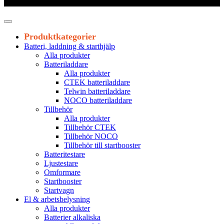
Leveranstid 1-3 arbetsdagar
Produktkategorier
Batteri, laddning & starthjälp
Alla produkter
Batteriladdare
Alla produkter
CTEK batteriladdare
Telwin batteriladdare
NOCO batteriladdare
Tillbehör
Alla produkter
Tillbehör CTEK
Tillbehör NOCO
Tillbehör till startbooster
Batteritestare
Ljustestare
Omformare
Startbooster
Startvagn
El & arbetsbelysning
Alla produkter
Batterier alkaliska