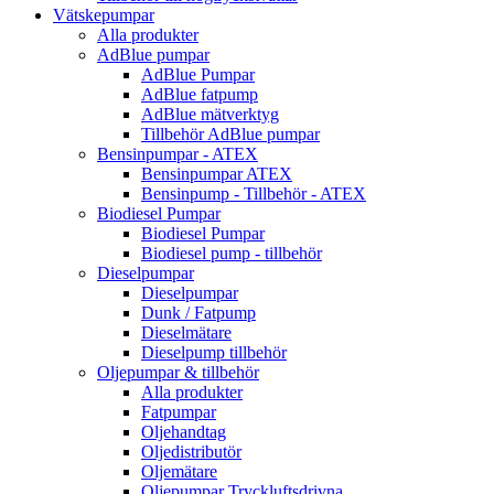
Vätskepumpar
Alla produkter
AdBlue pumpar
AdBlue Pumpar
AdBlue fatpump
AdBlue mätverktyg
Tillbehör AdBlue pumpar
Bensinpumpar - ATEX
Bensinpumpar ATEX
Bensinpump - Tillbehör - ATEX
Biodiesel Pumpar
Biodiesel Pumpar
Biodiesel pump - tillbehör
Dieselpumpar
Dieselpumpar
Dunk / Fatpump
Dieselmätare
Dieselpump tillbehör
Oljepumpar & tillbehör
Alla produkter
Fatpumpar
Oljehandtag
Oljedistributör
Oljemätare
Oljepumpar Tryckluftsdrivna