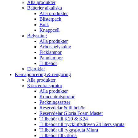
Alla produkter
Batterier alkaliska
Alla produkter
Blisterpack
Bulk
Knappcell
Belysning
Alla produkter
Arbetsbelysning
Ficklampor
Pannlampor
Tillbehör
Elartiklar
Kemapplicering & rengöring
Alla produkter
Koncentratsprutor
Alla produkter
Koncentratsprutor
Packningssatser
Reservdelar & tillbehör
Reservdelar Gloria Foam Master
Tillbehör till K20 & K24
Tillbehör till tryckluftsdriven 24 liters spruta
Tillbehör till ryggspruta Miura
Tillbehör till Gloria