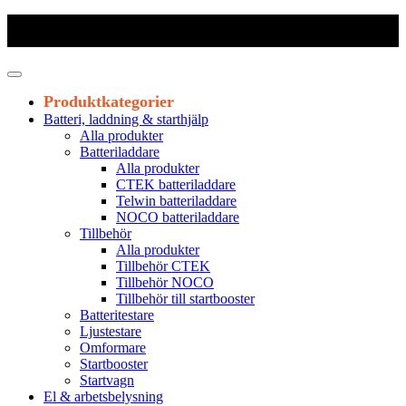
Frakt 179 kr
|
Fraktfritt från 1800 kr exkl. moms
|
Leveranstid 1-3
arbetsdagar
Produktkategorier
Batteri, laddning & starthjälp
Alla produkter
Batteriladdare
Alla produkter
CTEK batteriladdare
Telwin batteriladdare
NOCO batteriladdare
Tillbehör
Alla produkter
Tillbehör CTEK
Tillbehör NOCO
Tillbehör till startbooster
Batteritestare
Ljustestare
Omformare
Startbooster
Startvagn
El & arbetsbelysning