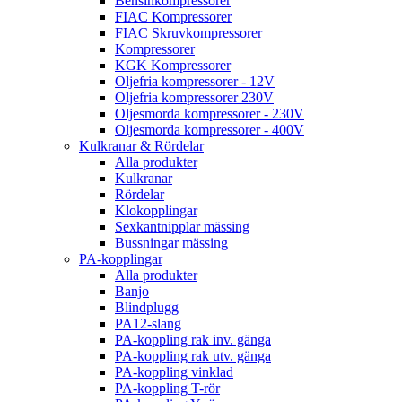
Bensinkompressorer
FIAC Kompressorer
FIAC Skruvkompressorer
Kompressorer
KGK Kompressorer
Oljefria kompressorer - 12V
Oljefria kompressorer 230V
Oljesmorda kompressorer - 230V
Oljesmorda kompressorer - 400V
Kulkranar & Rördelar
Alla produkter
Kulkranar
Rördelar
Klokopplingar
Sexkantnipplar mässing
Bussningar mässing
PA-kopplingar
Alla produkter
Banjo
Blindplugg
PA12-slang
PA-koppling rak inv. gänga
PA-koppling rak utv. gänga
PA-koppling vinklad
PA-koppling T-rör