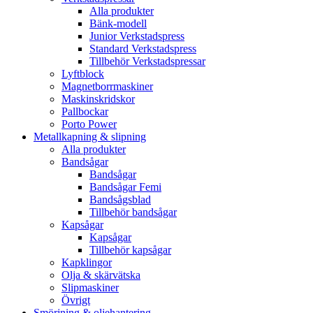
Alla produkter
Bänk-modell
Junior Verkstadspress
Standard Verkstadspress
Tillbehör Verkstadspressar
Lyftblock
Magnetborrmaskiner
Maskinskridskor
Pallbockar
Porto Power
Metallkapning & slipning
Alla produkter
Bandsågar
Bandsågar
Bandsågar Femi
Bandsågsblad
Tillbehör bandsågar
Kapsågar
Kapsågar
Tillbehör kapsågar
Kapklingor
Olja & skärvätska
Slipmaskiner
Övrigt
Smörjning & oljehantering