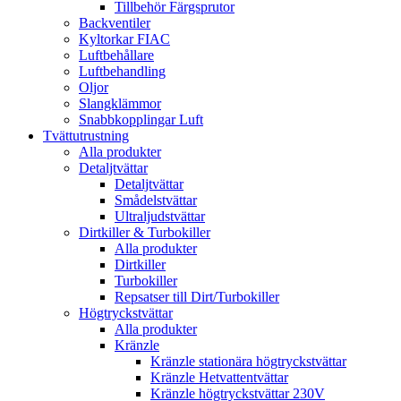
Tillbehör Färgsprutor
Backventiler
Kyltorkar FIAC
Luftbehållare
Luftbehandling
Oljor
Slangklämmor
Snabbkopplingar Luft
Tvättutrustning
Alla produkter
Detaljtvättar
Detaljtvättar
Smådelstvättar
Ultraljudstvättar
Dirtkiller & Turbokiller
Alla produkter
Dirtkiller
Turbokiller
Repsatser till Dirt/Turbokiller
Högtryckstvättar
Alla produkter
Kränzle
Kränzle stationära högtryckstvättar
Kränzle Hetvattentvättar
Kränzle högtryckstvättar 230V