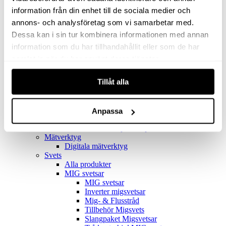
Filter
Golv- & Kombinationsmunstycke
information från din enhet till de sociala medier och
Munstycke
annons- och analysföretag som vi samarbetar med.
Motor
Dessa kan i sin tur kombinera informationen med annan
Reservdelar dammsugare
Rör & handtag
information som du har tillhandahållit eller som de har
Städset komplett
samlat in när du har använt deras tjänster.
Skarvdon
Tillbehör Ventos
Tillåt alla
Uppsamlingspåsar
Elverk
Alla produkter
Elverk
Anpassa
Tillbehör Geko Elverk
Tillbehör Honda ljuddämpade elverk
Mätverktyg
Digitala mätverktyg
Svets
Alla produkter
MIG svetsar
MIG svetsar
Inverter migsvetsar
Mig- & Flusstråd
Tillbehör Migsvets
Slangpaket Migsvetsar