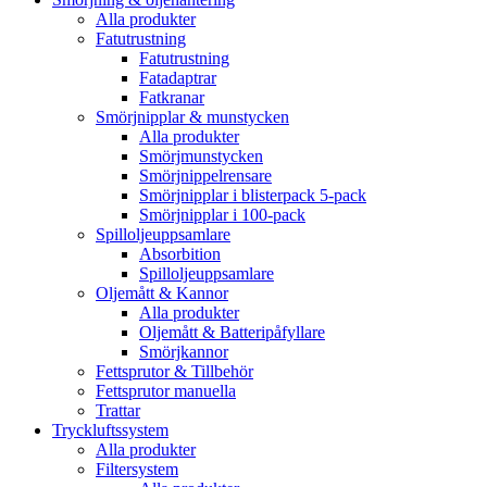
Alla produkter
Fatutrustning
Fatutrustning
Fatadaptrar
Fatkranar
Smörjnipplar & munstycken
Alla produkter
Smörjmunstycken
Smörjnippelrensare
Smörjnipplar i blisterpack 5-pack
Smörjnipplar i 100-pack
Spilloljeuppsamlare
Absorbition
Spilloljeuppsamlare
Oljemått & Kannor
Alla produkter
Oljemått & Batteripåfyllare
Smörjkannor
Fettsprutor & Tillbehör
Fettsprutor manuella
Trattar
Tryckluftssystem
Alla produkter
Filtersystem