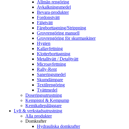
Allmän rengöring
Avkalkningsmedel
Bevara-produkter
Fordonstvätt
Fälgtvätt
Färgborttagning/Strippning
Grovrengöring manuell
Grovrengöring för skurmaskiner
Hygien
Kallavfettning
Klotterborttagning
Metalltvätt / Detaljtvätt
Microavfettning
Rally-Rent
Saneringsmedel
Skumdämpare
Textilrengöring
Tvättmedel
Doseringsutrustning
Kempistol & Kempump
Kemikaliepåläggare
Lyft & verkstadsutrustning
Alla produkter
Domkrafter
Hydrauliska domkrafter