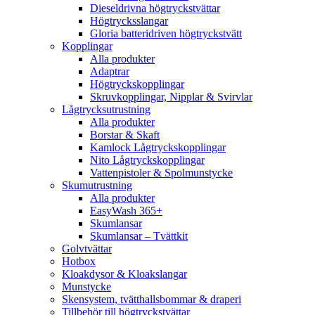
Dieseldrivna högtryckstvättar
Högtrycksslangar
Gloria batteridriven högtryckstvätt
Kopplingar
Alla produkter
Adaptrar
Högtryckskopplingar
Skruvkopplingar, Nipplar & Svirvlar
Lågtrycksutrustning
Alla produkter
Borstar & Skaft
Kamlock Lågtryckskopplingar
Nito Lågtryckskopplingar
Vattenpistoler & Spolmunstycke
Skumutrustning
Alla produkter
EasyWash 365+
Skumlansar
Skumlansar – Tvättkit
Golvtvättar
Hotbox
Kloakdysor & Kloakslangar
Munstycke
Skensystem, tvätthallsbommar & draperi
Tillbehör till högtryckstvättar