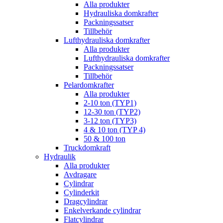
Alla produkter
Hydrauliska domkrafter
Packningssatser
Tillbehör
Lufthydrauliska domkrafter
Alla produkter
Lufthydrauliska domkrafter
Packningssatser
Tillbehör
Pelardomkrafter
Alla produkter
2-10 ton (TYP1)
12-30 ton (TYP2)
3-12 ton (TYP3)
4 & 10 ton (TYP 4)
50 & 100 ton
Truckdomkraft
Hydraulik
Alla produkter
Avdragare
Cylindrar
Cylinderkit
Dragcylindrar
Enkelverkande cylindrar
Flatcylindrar