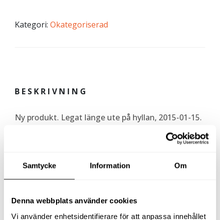
Kategori:
Okategoriserad
BESKRIVNING
Ny produkt. Legat länge ute på hyllan, 2015-01-15.
Ful & smutsig kartong.
Ring in eller maila ett bud, ifall ni är intresserad.
Samtycke
Information
Om
Riktpris: 8.081:- exkl. moms
(Nypris: 36.504:-)
Denna webbplats använder cookies
Relaterade produkter
Vi använder enhetsidentifierare för att anpassa innehållet