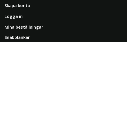
Skapa konto
Logga in
Mina beställningar
Snabblänkar
Allmänna villkor
Kunskapsbanken
Leverans & Frakt
Integritetspolicy
Garanti & Retur
Om oss
Kontakta oss