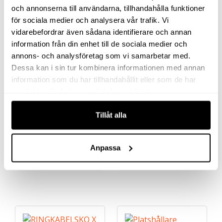
och annonserna till användarna, tillhandahålla funktioner
för sociala medier och analysera vår trafik. Vi
vidarebefordrar även sådana identifierare och annan
information från din enhet till de sociala medier och
annons- och analysföretag som vi samarbetar med.
Dessa kan i sin tur kombinera informationen med annan
information som du har tillhandahållit eller som de har
BORRMASKIN 7ANST8-
VINKELSLIP M2L040RS9
samlat in när du har använt deras tjänster.
EU
Tillåt alla
0
kr
0
kr
exkl moms
exkl moms
(
0
kr
inkl moms)
(
0
kr
inkl moms)
Anpassa
Köp
Köp