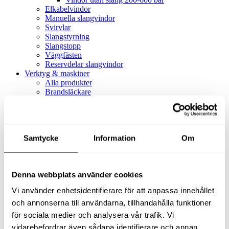
Elkabelvindor
Manuella slangvindor
Svirvlar
Slangstyrning
Slangstopp
Väggfästen
Reservdelar slangvindor
Verktyg & maskiner
Alla produkter
Brandsläckare
Alla produkter
Brandsläckare
Tillbehör brandsläckare
Dammsugare
Samtycke
Alla produkter
Information
Om
Slang & Tillbehör
Slang metervara
Slang komplett
Denna webbplats använder cookies
Slangfäste
Textil- & Våtdammsugare
Vi använder enhetsidentifierare för att anpassa innehållet
Textil- & Våtdammsugare
Tillbehör Textil- & våtdammsugare
och annonserna till användarna, tillhandahålla funktioner
Adaptrar
för sociala medier och analysera vår trafik. Vi
Dammsugare
vidarebefordrar även sådana identifierare och annan