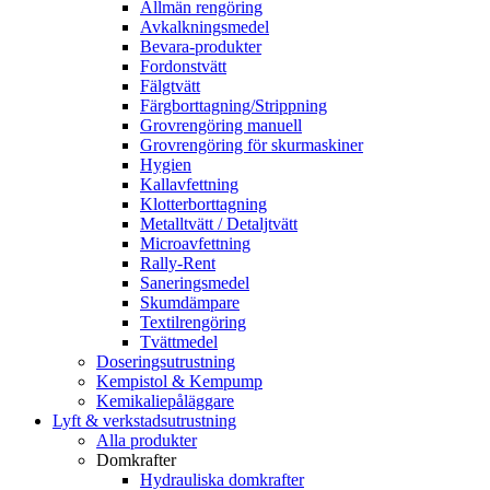
Allmän rengöring
Avkalkningsmedel
Bevara-produkter
Fordonstvätt
Fälgtvätt
Färgborttagning/Strippning
Grovrengöring manuell
Grovrengöring för skurmaskiner
Hygien
Kallavfettning
Klotterborttagning
Metalltvätt / Detaljtvätt
Microavfettning
Rally-Rent
Saneringsmedel
Skumdämpare
Textilrengöring
Tvättmedel
Doseringsutrustning
Kempistol & Kempump
Kemikaliepåläggare
Lyft & verkstadsutrustning
Alla produkter
Domkrafter
Hydrauliska domkrafter