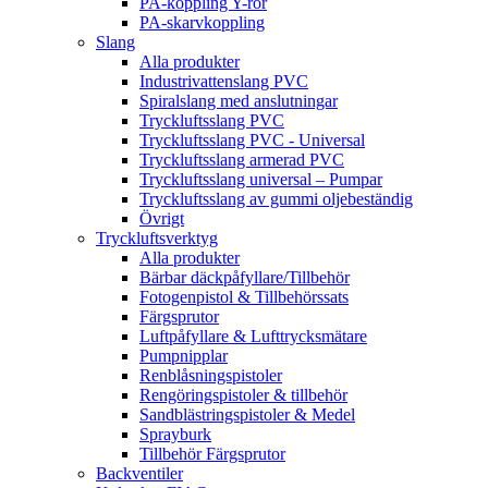
PA-koppling Y-rör
PA-skarvkoppling
Slang
Alla produkter
Industrivattenslang PVC
Spiralslang med anslutningar
Tryckluftsslang PVC
Tryckluftsslang PVC - Universal
Tryckluftsslang armerad PVC
Tryckluftsslang universal – Pumpar
Tryckluftsslang av gummi oljebeständig
Övrigt
Tryckluftsverktyg
Alla produkter
Bärbar däckpåfyllare/Tillbehör
Fotogenpistol & Tillbehörssats
Färgsprutor
Luftpåfyllare & Lufttrycksmätare
Pumpnipplar
Renblåsningspistoler
Rengöringspistoler & tillbehör
Sandblästringspistoler & Medel
Sprayburk
Tillbehör Färgsprutor
Backventiler