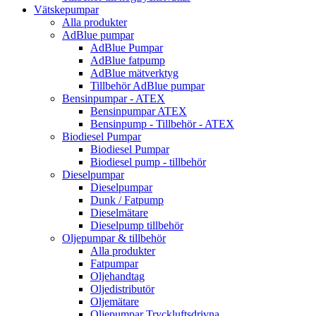
Vätskepumpar
Alla produkter
AdBlue pumpar
AdBlue Pumpar
AdBlue fatpump
AdBlue mätverktyg
Tillbehör AdBlue pumpar
Bensinpumpar - ATEX
Bensinpumpar ATEX
Bensinpump - Tillbehör - ATEX
Biodiesel Pumpar
Biodiesel Pumpar
Biodiesel pump - tillbehör
Dieselpumpar
Dieselpumpar
Dunk / Fatpump
Dieselmätare
Dieselpump tillbehör
Oljepumpar & tillbehör
Alla produkter
Fatpumpar
Oljehandtag
Oljedistributör
Oljemätare
Oljepumpar Tryckluftsdrivna