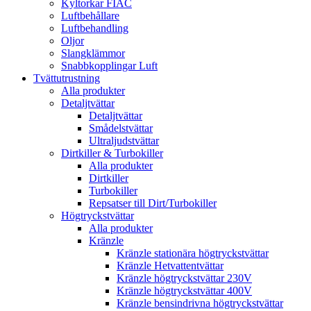
Kyltorkar FIAC
Luftbehållare
Luftbehandling
Oljor
Slangklämmor
Snabbkopplingar Luft
Tvättutrustning
Alla produkter
Detaljtvättar
Detaljtvättar
Smådelstvättar
Ultraljudstvättar
Dirtkiller & Turbokiller
Alla produkter
Dirtkiller
Turbokiller
Repsatser till Dirt/Turbokiller
Högtryckstvättar
Alla produkter
Kränzle
Kränzle stationära högtryckstvättar
Kränzle Hetvattentvättar
Kränzle högtryckstvättar 230V
Kränzle högtryckstvättar 400V
Kränzle bensindrivna högtryckstvättar