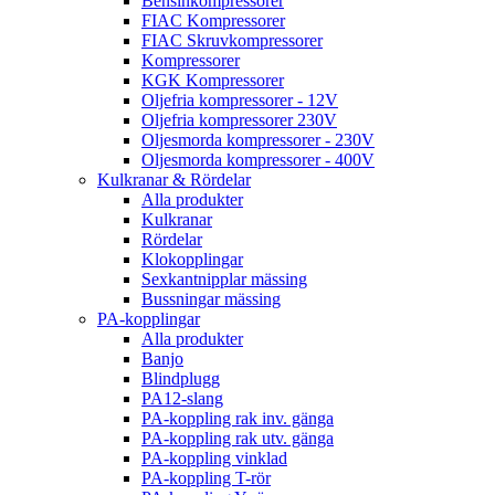
Bensinkompressorer
FIAC Kompressorer
FIAC Skruvkompressorer
Kompressorer
KGK Kompressorer
Oljefria kompressorer - 12V
Oljefria kompressorer 230V
Oljesmorda kompressorer - 230V
Oljesmorda kompressorer - 400V
Kulkranar & Rördelar
Alla produkter
Kulkranar
Rördelar
Klokopplingar
Sexkantnipplar mässing
Bussningar mässing
PA-kopplingar
Alla produkter
Banjo
Blindplugg
PA12-slang
PA-koppling rak inv. gänga
PA-koppling rak utv. gänga
PA-koppling vinklad
PA-koppling T-rör