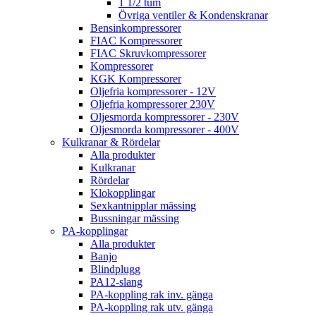
1 1/2 tum
Övriga ventiler & Kondenskranar
Bensinkompressorer
FIAC Kompressorer
FIAC Skruvkompressorer
Kompressorer
KGK Kompressorer
Oljefria kompressorer - 12V
Oljefria kompressorer 230V
Oljesmorda kompressorer - 230V
Oljesmorda kompressorer - 400V
Kulkranar & Rördelar
Alla produkter
Kulkranar
Rördelar
Klokopplingar
Sexkantnipplar mässing
Bussningar mässing
PA-kopplingar
Alla produkter
Banjo
Blindplugg
PA12-slang
PA-koppling rak inv. gänga
PA-koppling rak utv. gänga