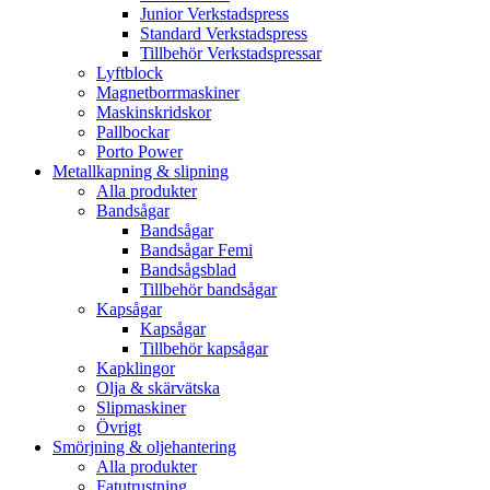
Junior Verkstadspress
Standard Verkstadspress
Tillbehör Verkstadspressar
Lyftblock
Magnetborrmaskiner
Maskinskridskor
Pallbockar
Porto Power
Metallkapning & slipning
Alla produkter
Bandsågar
Bandsågar
Bandsågar Femi
Bandsågsblad
Tillbehör bandsågar
Kapsågar
Kapsågar
Tillbehör kapsågar
Kapklingor
Olja & skärvätska
Slipmaskiner
Övrigt
Smörjning & oljehantering
Alla produkter
Fatutrustning