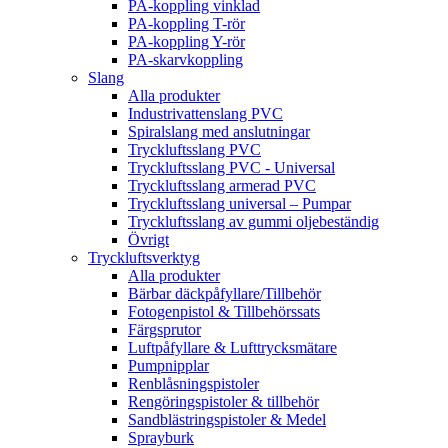
PA-koppling vinklad
PA-koppling T-rör
PA-koppling Y-rör
PA-skarvkoppling
Slang
Alla produkter
Industrivattenslang PVC
Spiralslang med anslutningar
Tryckluftsslang PVC
Tryckluftsslang PVC - Universal
Tryckluftsslang armerad PVC
Tryckluftsslang universal – Pumpar
Tryckluftsslang av gummi oljebeständig
Övrigt
Tryckluftsverktyg
Alla produkter
Bärbar däckpåfyllare/Tillbehör
Fotogenpistol & Tillbehörssats
Färgsprutor
Luftpåfyllare & Lufttrycksmätare
Pumpnipplar
Renblåsningspistoler
Rengöringspistoler & tillbehör
Sandblästringspistoler & Medel
Sprayburk