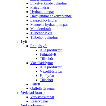
Enkelverkande cylindrar
Flatcylindrar
Hydraulpumpar
Hålcylindrar enkelverkande
Lågprofilcylindrar
Manuella hydraulpumpar
Minidomkraft
Tillbehör BVA
Tillbehör cylindrar
Lyft
Frihjulslyft
Alla produkter
Frihjulslyft
Tillbehör
Växellådslyftar
Alla produkter
Växellådslyftar
Hjullyftar
Tillbehör
Fatlyft
Gaffellyftvagnar
Verkstadskranar
Verkstadskranar
Reservdelar
Verkstadspressar