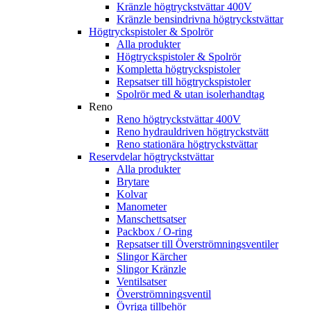
Kränzle högtryckstvättar 400V
Kränzle bensindrivna högtryckstvättar
Högtryckspistoler & Spolrör
Alla produkter
Högtryckspistoler & Spolrör
Kompletta högtryckspistoler
Repsatser till högtryckspistoler
Spolrör med & utan isolerhandtag
Reno
Reno högtryckstvättar 400V
Reno hydrauldriven högtryckstvätt
Reno stationära högtryckstvättar
Reservdelar högtryckstvättar
Alla produkter
Brytare
Kolvar
Manometer
Manschettsatser
Packbox / O-ring
Repsatser till Överströmningsventiler
Slingor Kärcher
Slingor Kränzle
Ventilsatser
Överströmningsventil
Övriga tillbehör