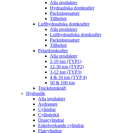
Alla produkter
Hydrauliska domkrafter
Packningssatser
Tillbehör
Lufthydrauliska domkrafter
Alla produkter
Lufthydrauliska domkrafter
Packningssatser
Tillbehör
Pelardomkrafter
Alla produkter
2-10 ton (TYP1)
12-30 ton (TYP2)
3-12 ton (TYP3)
4 & 10 ton (TYP 4)
50 & 100 ton
Truckdomkraft
Hydraulik
Alla produkter
Avdragare
Cylindrar
Cylinderkit
Dragcylindrar
Enkelverkande cylindrar
Flatcylindrar