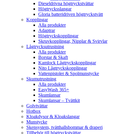
Dieseldrivna högtryckstvättar
Högtrycksslangar
Gloria batteridriven högtryckstvätt
Kopplingar
Alla produkter
Adaptrar
Högtryckskopplingar
Skruvkopplingar, Nipplar & Svirvlar
Lågtrycksutrustning
Alla produkter
Borstar & Skaft
Kamlock Lågtryckskopplingar
Nito Lågtryckskopplingar
Vattenpistoler & Spolmunstycke
Skumutrustning
Alla produkter
EasyWash 365+
Skumlansar
Skumlansar – Tvättkit
Golvtvättar
Hotbox
Kloakdysor & Kloakslangar
Munstycke
Skensystem, tvätthallsbommar & draperi
Tillbehör till högtryckstvättar