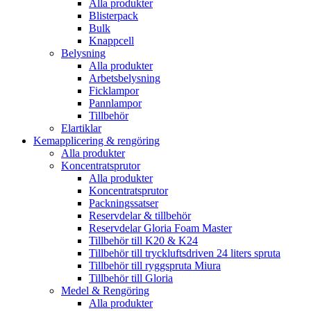
Alla produkter
Blisterpack
Bulk
Knappcell
Belysning
Alla produkter
Arbetsbelysning
Ficklampor
Pannlampor
Tillbehör
Elartiklar
Kemapplicering & rengöring
Alla produkter
Koncentratsprutor
Alla produkter
Koncentratsprutor
Packningssatser
Reservdelar & tillbehör
Reservdelar Gloria Foam Master
Tillbehör till K20 & K24
Tillbehör till tryckluftsdriven 24 liters spruta
Tillbehör till ryggspruta Miura
Tillbehör till Gloria
Medel & Rengöring
Alla produkter