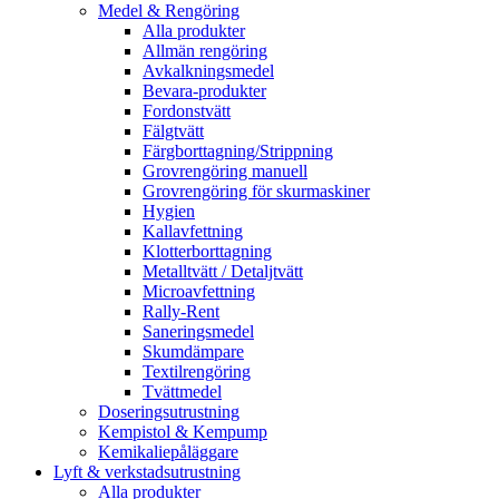
Medel & Rengöring
Alla produkter
Allmän rengöring
Avkalkningsmedel
Bevara-produkter
Fordonstvätt
Fälgtvätt
Färgborttagning/Strippning
Grovrengöring manuell
Grovrengöring för skurmaskiner
Hygien
Kallavfettning
Klotterborttagning
Metalltvätt / Detaljtvätt
Microavfettning
Rally-Rent
Saneringsmedel
Skumdämpare
Textilrengöring
Tvättmedel
Doseringsutrustning
Kempistol & Kempump
Kemikaliepåläggare
Lyft & verkstadsutrustning
Alla produkter