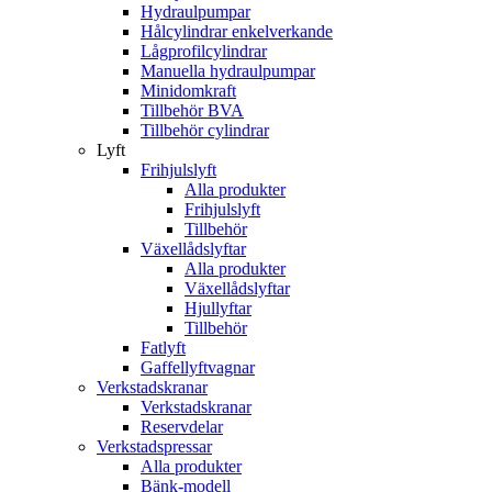
Hydraulpumpar
Hålcylindrar enkelverkande
Lågprofilcylindrar
Manuella hydraulpumpar
Minidomkraft
Tillbehör BVA
Tillbehör cylindrar
Lyft
Frihjulslyft
Alla produkter
Frihjulslyft
Tillbehör
Växellådslyftar
Alla produkter
Växellådslyftar
Hjullyftar
Tillbehör
Fatlyft
Gaffellyftvagnar
Verkstadskranar
Verkstadskranar
Reservdelar
Verkstadspressar
Alla produkter
Bänk-modell