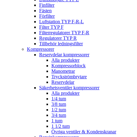
Finfilter
Fästen
Förfilter
Luftstation TYP F-R-L
Filter TYP F
Filterregulatorer TYP F-R
Regulatorer TYP R
Tillbehör ledningsfilter
Kompressorer
Reservdelar kompressorer
Alla produkter
Kompressorblock
Manometrar
Tryckströmbrytare
Reservdelar
Säkerhetsventiler kompressorer
Alla produkter
1/4 tum
3/8 tum
1/2 tum
3/4 tum
1 tum
1 1/2 tum
Övriga ventiler & Kondenskranar