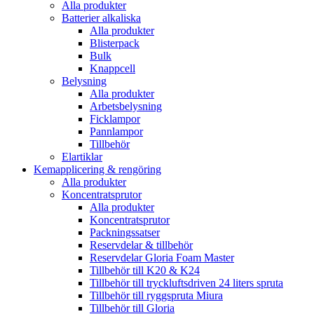
Alla produkter
Batterier alkaliska
Alla produkter
Blisterpack
Bulk
Knappcell
Belysning
Alla produkter
Arbetsbelysning
Ficklampor
Pannlampor
Tillbehör
Elartiklar
Kemapplicering & rengöring
Alla produkter
Koncentratsprutor
Alla produkter
Koncentratsprutor
Packningssatser
Reservdelar & tillbehör
Reservdelar Gloria Foam Master
Tillbehör till K20 & K24
Tillbehör till tryckluftsdriven 24 liters spruta
Tillbehör till ryggspruta Miura
Tillbehör till Gloria