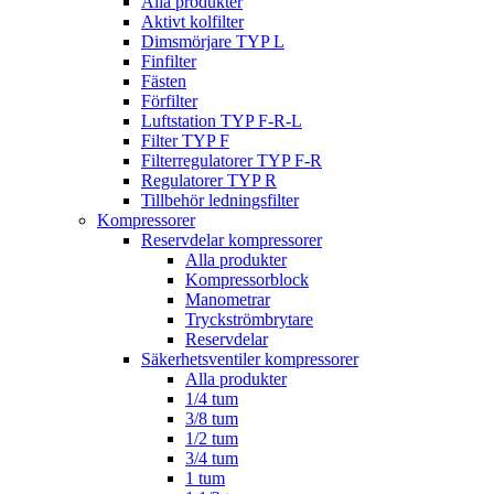
Alla produkter
Aktivt kolfilter
Dimsmörjare TYP L
Finfilter
Fästen
Förfilter
Luftstation TYP F-R-L
Filter TYP F
Filterregulatorer TYP F-R
Regulatorer TYP R
Tillbehör ledningsfilter
Kompressorer
Reservdelar kompressorer
Alla produkter
Kompressorblock
Manometrar
Tryckströmbrytare
Reservdelar
Säkerhetsventiler kompressorer
Alla produkter
1/4 tum
3/8 tum
1/2 tum
3/4 tum
1 tum