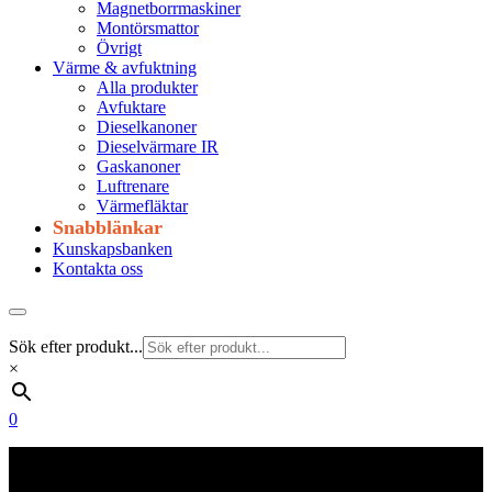
Magnetborrmaskiner
Montörsmattor
Övrigt
Värme & avfuktning
Alla produkter
Avfuktare
Dieselkanoner
Dieselvärmare IR
Gaskanoner
Luftrenare
Värmefläktar
Snabblänkar
Kunskapsbanken
Kontakta oss
Sök efter produkt...
×
0
Frakt 179 kr
Fraktfritt från 1800 kr exkl. moms