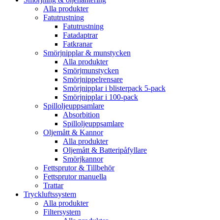
Alla produkter
Fatutrustning
Fatutrustning
Fatadaptrar
Fatkranar
Smörjnipplar & munstycken
Alla produkter
Smörjmunstycken
Smörjnippelrensare
Smörjnipplar i blisterpack 5-pack
Smörjnipplar i 100-pack
Spilloljeuppsamlare
Absorbition
Spilloljeuppsamlare
Oljemått & Kannor
Alla produkter
Oljemått & Batteripåfyllare
Smörjkannor
Fettsprutor & Tillbehör
Fettsprutor manuella
Trattar
Tryckluftssystem
Alla produkter
Filtersystem