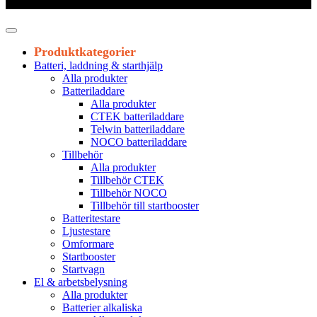
Leveranstid 1-3 arbetsdagar
Produktkategorier
Batteri, laddning & starthjälp
Alla produkter
Batteriladdare
Alla produkter
CTEK batteriladdare
Telwin batteriladdare
NOCO batteriladdare
Tillbehör
Alla produkter
Tillbehör CTEK
Tillbehör NOCO
Tillbehör till startbooster
Batteritestare
Ljustestare
Omformare
Startbooster
Startvagn
El & arbetsbelysning
Alla produkter
Batterier alkaliska