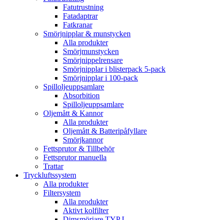
Fatutrustning
Fatadaptrar
Fatkranar
Smörjnipplar & munstycken
Alla produkter
Smörjmunstycken
Smörjnippelrensare
Smörjnipplar i blisterpack 5-pack
Smörjnipplar i 100-pack
Spilloljeuppsamlare
Absorbition
Spilloljeuppsamlare
Oljemått & Kannor
Alla produkter
Oljemått & Batteripåfyllare
Smörjkannor
Fettsprutor & Tillbehör
Fettsprutor manuella
Trattar
Tryckluftssystem
Alla produkter
Filtersystem
Alla produkter
Aktivt kolfilter
Dimsmörjare TYP L