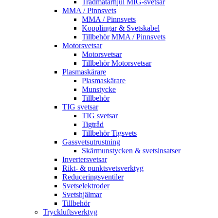
Trådmatarhjul MIG-svetsar
MMA / Pinnsvets
MMA / Pinnsvets
Kopplingar & Svetskabel
Tillbehör MMA / Pinnsvets
Motorsvetsar
Motorsvetsar
Tillbehör Motorsvetsar
Plasmaskärare
Plasmaskärare
Munstycke
Tillbehör
TIG svetsar
TIG svetsar
Tigtråd
Tillbehör Tigsvets
Gassvetsutrustning
Skärmunstycken & svetsinsatser
Invertersvetsar
Rikt- & punktsvetsverktyg
Reduceringsventiler
Svetselektroder
Svetshjälmar
Tillbehör
Tryckluftsverktyg