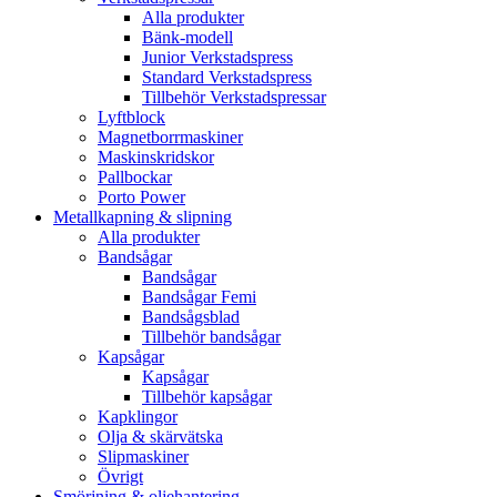
Alla produkter
Bänk-modell
Junior Verkstadspress
Standard Verkstadspress
Tillbehör Verkstadspressar
Lyftblock
Magnetborrmaskiner
Maskinskridskor
Pallbockar
Porto Power
Metallkapning & slipning
Alla produkter
Bandsågar
Bandsågar
Bandsågar Femi
Bandsågsblad
Tillbehör bandsågar
Kapsågar
Kapsågar
Tillbehör kapsågar
Kapklingor
Olja & skärvätska
Slipmaskiner
Övrigt
Smörjning & oljehantering