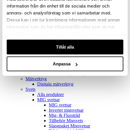
Filter
Golv- & Kombinationsmunstycke
information från din enhet till de sociala medier och
Munstycke
annons- och analysföretag som vi samarbetar med.
Motor
Dessa kan i sin tur kombinera informationen med annan
Reservdelar dammsugare
Rör & handtag
information som du har tillhandahållit eller som de har
Städset komplett
samlat in när du har använt deras tjänster.
Skarvdon
Tillbehör Ventos
Tillåt alla
Uppsamlingspåsar
Elverk
Alla produkter
Elverk
Anpassa
Tillbehör Geko Elverk
Tillbehör Honda ljuddämpade elverk
Mätverktyg
Digitala mätverktyg
Svets
Alla produkter
MIG svetsar
MIG svetsar
Inverter migsvetsar
Mig- & Flusstråd
Tillbehör Migsvets
Slangpaket Migsvetsar