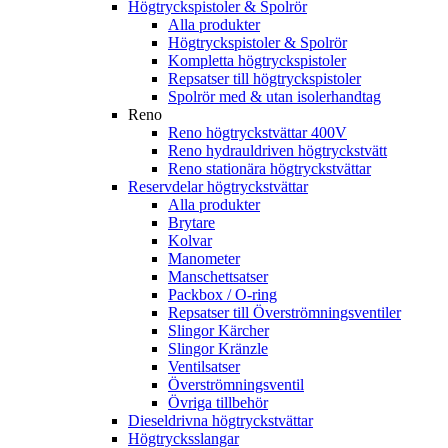
Högtryckspistoler & Spolrör
Alla produkter
Högtryckspistoler & Spolrör
Kompletta högtryckspistoler
Repsatser till högtryckspistoler
Spolrör med & utan isolerhandtag
Reno
Reno högtryckstvättar 400V
Reno hydrauldriven högtryckstvätt
Reno stationära högtryckstvättar
Reservdelar högtryckstvättar
Alla produkter
Brytare
Kolvar
Manometer
Manschettsatser
Packbox / O-ring
Repsatser till Överströmningsventiler
Slingor Kärcher
Slingor Kränzle
Ventilsatser
Överströmningsventil
Övriga tillbehör
Dieseldrivna högtryckstvättar
Högtrycksslangar