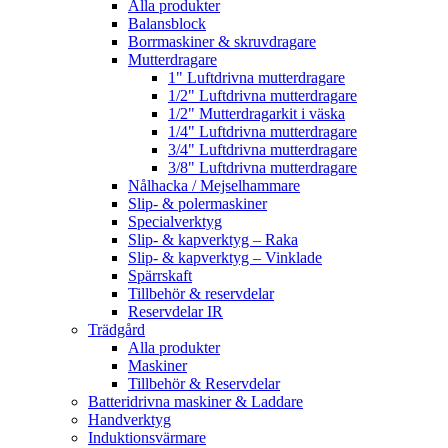
Alla produkter
Balansblock
Borrmaskiner & skruvdragare
Mutterdragare
1" Luftdrivna mutterdragare
1/2" Luftdrivna mutterdragare
1/2" Mutterdragarkit i väska
1/4" Luftdrivna mutterdragare
3/4" Luftdrivna mutterdragare
3/8" Luftdrivna mutterdragare
Nålhacka / Mejselhammare
Slip- & polermaskiner
Specialverktyg
Slip- & kapverktyg – Raka
Slip- & kapverktyg – Vinklade
Spärrskaft
Tillbehör & reservdelar
Reservdelar IR
Trädgård
Alla produkter
Maskiner
Tillbehör & Reservdelar
Batteridrivna maskiner & Laddare
Handverktyg
Induktionsvärmare