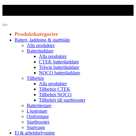
Frakt 179 kr
|
Fraktfritt från 1800 kr exkl. moms
|
Leveranstid 1-3
arbetsdagar
Produktkategorier
Batteri, laddning & starthjälp
Alla produkter
Batteriladdare
Alla produkter
CTEK batteriladdare
Telwin batteriladdare
NOCO batteriladdare
Tillbehör
Alla produkter
Tillbehör CTEK
Tillbehör NOCO
Tillbehör till startbooster
Batteritestare
Ljustestare
Omformare
Startbooster
Startvagn
El & arbetsbelysning