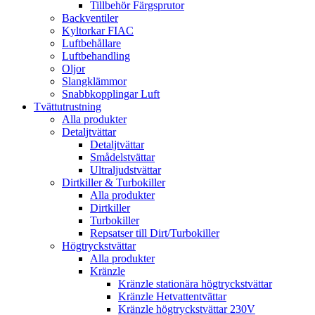
Tillbehör Färgsprutor
Backventiler
Kyltorkar FIAC
Luftbehållare
Luftbehandling
Oljor
Slangklämmor
Snabbkopplingar Luft
Tvättutrustning
Alla produkter
Detaljtvättar
Detaljtvättar
Smådelstvättar
Ultraljudstvättar
Dirtkiller & Turbokiller
Alla produkter
Dirtkiller
Turbokiller
Repsatser till Dirt/Turbokiller
Högtryckstvättar
Alla produkter
Kränzle
Kränzle stationära högtryckstvättar
Kränzle Hetvattentvättar
Kränzle högtryckstvättar 230V