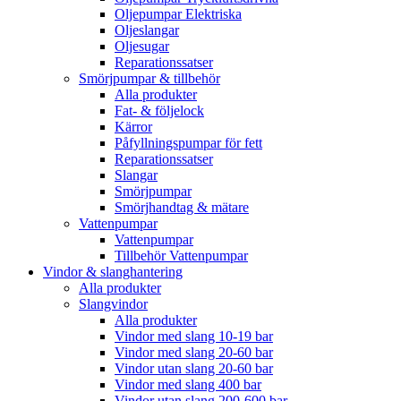
Oljepumpar Elektriska
Oljeslangar
Oljesugar
Reparationssatser
Smörjpumpar & tillbehör
Alla produkter
Fat- & följelock
Kärror
Påfyllningspumpar för fett
Reparationssatser
Slangar
Smörjpumpar
Smörjhandtag & mätare
Vattenpumpar
Vattenpumpar
Tillbehör Vattenpumpar
Vindor & slanghantering
Alla produkter
Slangvindor
Alla produkter
Vindor med slang 10-19 bar
Vindor med slang 20-60 bar
Vindor utan slang 20-60 bar
Vindor med slang 400 bar
Vindor utan slang 200-600 bar