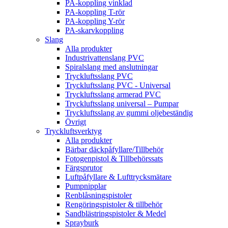
PA-koppling vinklad
PA-koppling T-rör
PA-koppling Y-rör
PA-skarvkoppling
Slang
Alla produkter
Industrivattenslang PVC
Spiralslang med anslutningar
Tryckluftsslang PVC
Tryckluftsslang PVC - Universal
Tryckluftsslang armerad PVC
Tryckluftsslang universal – Pumpar
Tryckluftsslang av gummi oljebeständig
Övrigt
Tryckluftsverktyg
Alla produkter
Bärbar däckpåfyllare/Tillbehör
Fotogenpistol & Tillbehörssats
Färgsprutor
Luftpåfyllare & Lufttrycksmätare
Pumpnipplar
Renblåsningspistoler
Rengöringspistoler & tillbehör
Sandblästringspistoler & Medel
Sprayburk