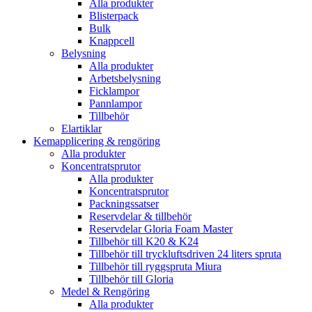
Alla produkter
Blisterpack
Bulk
Knappcell
Belysning
Alla produkter
Arbetsbelysning
Ficklampor
Pannlampor
Tillbehör
Elartiklar
Kemapplicering & rengöring
Alla produkter
Koncentratsprutor
Alla produkter
Koncentratsprutor
Packningssatser
Reservdelar & tillbehör
Reservdelar Gloria Foam Master
Tillbehör till K20 & K24
Tillbehör till tryckluftsdriven 24 liters spruta
Tillbehör till ryggspruta Miura
Tillbehör till Gloria
Medel & Rengöring
Alla produkter