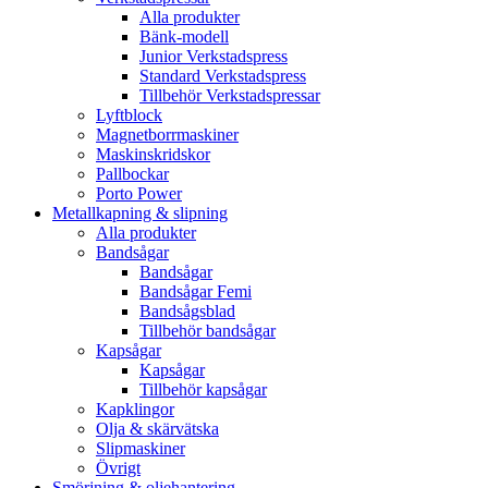
Alla produkter
Bänk-modell
Junior Verkstadspress
Standard Verkstadspress
Tillbehör Verkstadspressar
Lyftblock
Magnetborrmaskiner
Maskinskridskor
Pallbockar
Porto Power
Metallkapning & slipning
Alla produkter
Bandsågar
Bandsågar
Bandsågar Femi
Bandsågsblad
Tillbehör bandsågar
Kapsågar
Kapsågar
Tillbehör kapsågar
Kapklingor
Olja & skärvätska
Slipmaskiner
Övrigt
Smörjning & oljehantering