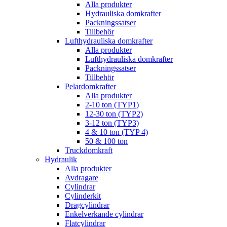
Alla produkter
Hydrauliska domkrafter
Packningssatser
Tillbehör
Lufthydrauliska domkrafter
Alla produkter
Lufthydrauliska domkrafter
Packningssatser
Tillbehör
Pelardomkrafter
Alla produkter
2-10 ton (TYP1)
12-30 ton (TYP2)
3-12 ton (TYP3)
4 & 10 ton (TYP 4)
50 & 100 ton
Truckdomkraft
Hydraulik
Alla produkter
Avdragare
Cylindrar
Cylinderkit
Dragcylindrar
Enkelverkande cylindrar
Flatcylindrar