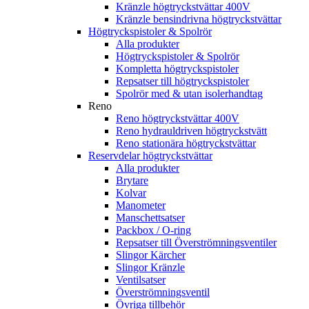
Kränzle högtryckstvättar 400V
Kränzle bensindrivna högtryckstvättar
Högtryckspistoler & Spolrör
Alla produkter
Högtryckspistoler & Spolrör
Kompletta högtryckspistoler
Repsatser till högtryckspistoler
Spolrör med & utan isolerhandtag
Reno
Reno högtryckstvättar 400V
Reno hydrauldriven högtryckstvätt
Reno stationära högtryckstvättar
Reservdelar högtryckstvättar
Alla produkter
Brytare
Kolvar
Manometer
Manschettsatser
Packbox / O-ring
Repsatser till Överströmningsventiler
Slingor Kärcher
Slingor Kränzle
Ventilsatser
Överströmningsventil
Övriga tillbehör