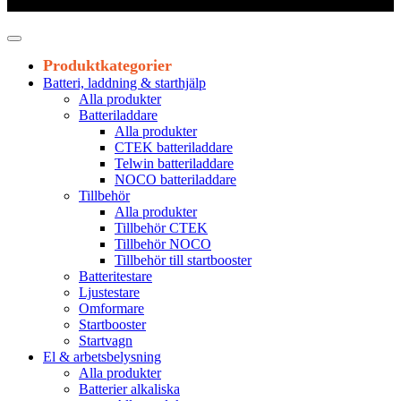
Leveranstid 1-3 arbetsdagar
Produktkategorier
Batteri, laddning & starthjälp
Alla produkter
Batteriladdare
Alla produkter
CTEK batteriladdare
Telwin batteriladdare
NOCO batteriladdare
Tillbehör
Alla produkter
Tillbehör CTEK
Tillbehör NOCO
Tillbehör till startbooster
Batteritestare
Ljustestare
Omformare
Startbooster
Startvagn
El & arbetsbelysning
Alla produkter
Batterier alkaliska