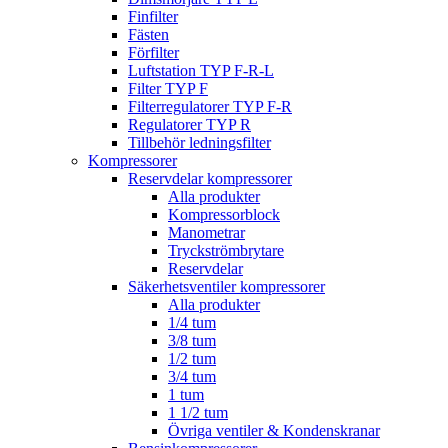
Finfilter
Fästen
Förfilter
Luftstation TYP F-R-L
Filter TYP F
Filterregulatorer TYP F-R
Regulatorer TYP R
Tillbehör ledningsfilter
Kompressorer
Reservdelar kompressorer
Alla produkter
Kompressorblock
Manometrar
Tryckströmbrytare
Reservdelar
Säkerhetsventiler kompressorer
Alla produkter
1/4 tum
3/8 tum
1/2 tum
3/4 tum
1 tum
1 1/2 tum
Övriga ventiler & Kondenskranar