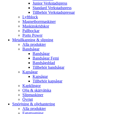
Junior Verkstadspress
Standard Verkstadspress
Tillbehör Verkstadspressar
Lyftblock
Magnetborrmaskiner
Maskinskridskor
Pallbockar
Porto Power
Metallkapning & slipning
Alla produkter
Bandsågar
Bandsågar
Bandsågar Femi
Bandsågsblad
Tillbehör bandsågar
Kapsågar
Kapsågar
Tillbehör kapsågar
Kapklingor
Olja & skärvätska
Slipmaskiner
Övrigt
Smörjning & oljehantering
Alla produkter
Fatutrustning