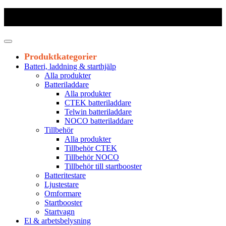
Frakt 179 kr
|
Fraktfritt från 1800 kr exkl. moms
|
Leveranstid 1-3
arbetsdagar
Produktkategorier
Batteri, laddning & starthjälp
Alla produkter
Batteriladdare
Alla produkter
CTEK batteriladdare
Telwin batteriladdare
NOCO batteriladdare
Tillbehör
Alla produkter
Tillbehör CTEK
Tillbehör NOCO
Tillbehör till startbooster
Batteritestare
Ljustestare
Omformare
Startbooster
Startvagn
El & arbetsbelysning