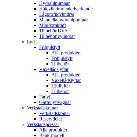
Hydraulpumpar
Hålcylindrar enkelverkande
Lågprofilcylindrar
Manuella hydraulpumpar
Minidomkraft
Tillbehör BVA
Tillbehör cylindrar
Lyft
Frihjulslyft
Alla produkter
Frihjulslyft
Tillbehör
Växellådslyftar
Alla produkter
Växellådslyftar
Hjullyftar
Tillbehör
Fatlyft
Gaffellyftvagnar
Verkstadskranar
Verkstadskranar
Reservdelar
Verkstadspressar
Alla produkter
Bänk-modell