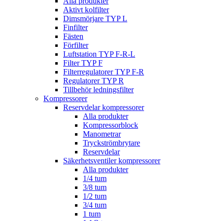
Alla produkter
Aktivt kolfilter
Dimsmörjare TYP L
Finfilter
Fästen
Förfilter
Luftstation TYP F-R-L
Filter TYP F
Filterregulatorer TYP F-R
Regulatorer TYP R
Tillbehör ledningsfilter
Kompressorer
Reservdelar kompressorer
Alla produkter
Kompressorblock
Manometrar
Tryckströmbrytare
Reservdelar
Säkerhetsventiler kompressorer
Alla produkter
1/4 tum
3/8 tum
1/2 tum
3/4 tum
1 tum