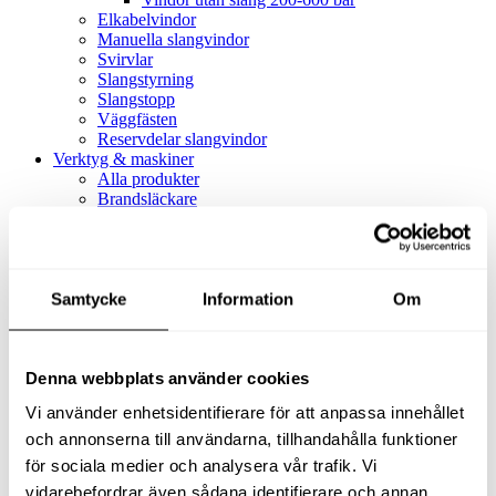
Elkabelvindor
Manuella slangvindor
Svirvlar
Slangstyrning
Slangstopp
Väggfästen
Reservdelar slangvindor
Verktyg & maskiner
Alla produkter
Brandsläckare
Alla produkter
Brandsläckare
Tillbehör brandsläckare
Dammsugare
Samtycke
Alla produkter
Information
Om
Slang & Tillbehör
Slang metervara
Slang komplett
Denna webbplats använder cookies
Slangfäste
Textil- & Våtdammsugare
Vi använder enhetsidentifierare för att anpassa innehållet
Textil- & Våtdammsugare
Tillbehör Textil- & våtdammsugare
och annonserna till användarna, tillhandahålla funktioner
Adaptrar
för sociala medier och analysera vår trafik. Vi
Dammsugare
vidarebefordrar även sådana identifierare och annan