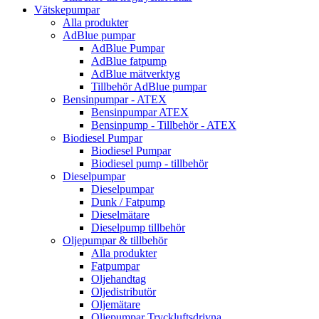
Vätskepumpar
Alla produkter
AdBlue pumpar
AdBlue Pumpar
AdBlue fatpump
AdBlue mätverktyg
Tillbehör AdBlue pumpar
Bensinpumpar - ATEX
Bensinpumpar ATEX
Bensinpump - Tillbehör - ATEX
Biodiesel Pumpar
Biodiesel Pumpar
Biodiesel pump - tillbehör
Dieselpumpar
Dieselpumpar
Dunk / Fatpump
Dieselmätare
Dieselpump tillbehör
Oljepumpar & tillbehör
Alla produkter
Fatpumpar
Oljehandtag
Oljedistributör
Oljemätare
Oljepumpar Tryckluftsdrivna