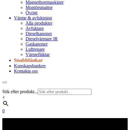
Magnetborrmaskiner
Montörsmattor
Övrigt
Värme & avfuktning
Alla produkter
Avfuktare
Dieselkanoner
Dieselvärmare IR
Gaskanoner
Luftrenare
Värmefläktar
Snabblänkar
Kunskapsbanken
Kontakta oss
Sök efter produkt...
×
0
Frakt 179 kr
Fraktfritt från 1800 kr exkl. moms