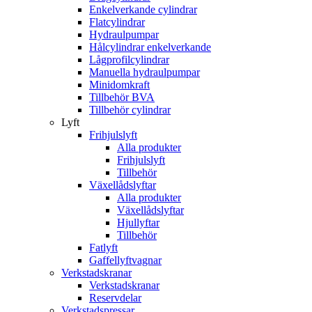
Enkelverkande cylindrar
Flatcylindrar
Hydraulpumpar
Hålcylindrar enkelverkande
Lågprofilcylindrar
Manuella hydraulpumpar
Minidomkraft
Tillbehör BVA
Tillbehör cylindrar
Lyft
Frihjulslyft
Alla produkter
Frihjulslyft
Tillbehör
Växellådslyftar
Alla produkter
Växellådslyftar
Hjullyftar
Tillbehör
Fatlyft
Gaffellyftvagnar
Verkstadskranar
Verkstadskranar
Reservdelar
Verkstadspressar