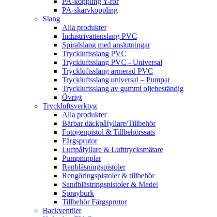
PA-koppling Y-rör
PA-skarvkoppling
Slang
Alla produkter
Industrivattenslang PVC
Spiralslang med anslutningar
Tryckluftsslang PVC
Tryckluftsslang PVC - Universal
Tryckluftsslang armerad PVC
Tryckluftsslang universal – Pumpar
Tryckluftsslang av gummi oljebeständig
Övrigt
Tryckluftsverktyg
Alla produkter
Bärbar däckpåfyllare/Tillbehör
Fotogenpistol & Tillbehörssats
Färgsprutor
Luftpåfyllare & Lufttrycksmätare
Pumpnipplar
Renblåsningspistoler
Rengöringspistoler & tillbehör
Sandblästringspistoler & Medel
Sprayburk
Tillbehör Färgsprutor
Backventiler