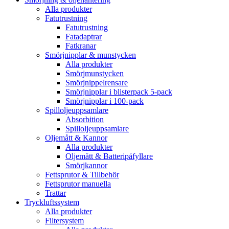
Alla produkter
Fatutrustning
Fatutrustning
Fatadaptrar
Fatkranar
Smörjnipplar & munstycken
Alla produkter
Smörjmunstycken
Smörjnippelrensare
Smörjnipplar i blisterpack 5-pack
Smörjnipplar i 100-pack
Spilloljeuppsamlare
Absorbition
Spilloljeuppsamlare
Oljemått & Kannor
Alla produkter
Oljemått & Batteripåfyllare
Smörjkannor
Fettsprutor & Tillbehör
Fettsprutor manuella
Trattar
Tryckluftssystem
Alla produkter
Filtersystem