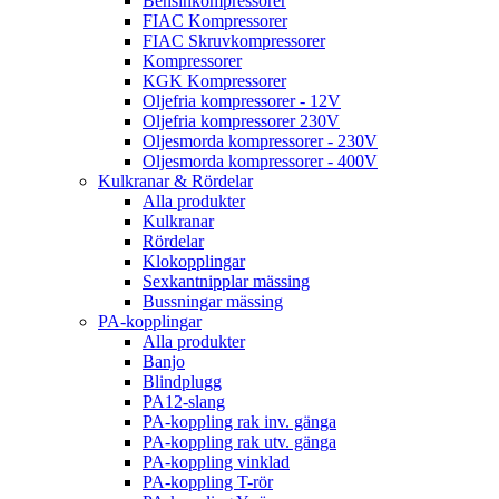
Bensinkompressorer
FIAC Kompressorer
FIAC Skruvkompressorer
Kompressorer
KGK Kompressorer
Oljefria kompressorer - 12V
Oljefria kompressorer 230V
Oljesmorda kompressorer - 230V
Oljesmorda kompressorer - 400V
Kulkranar & Rördelar
Alla produkter
Kulkranar
Rördelar
Klokopplingar
Sexkantnipplar mässing
Bussningar mässing
PA-kopplingar
Alla produkter
Banjo
Blindplugg
PA12-slang
PA-koppling rak inv. gänga
PA-koppling rak utv. gänga
PA-koppling vinklad
PA-koppling T-rör