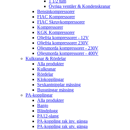
1 1/2 tum
Övriga ventiler & Kondenskranar
Bensinkompressorer
FIAC Kompressorer
FIAC Skruvkompressorer
Kompressorer
KGK Kompressorer
Oljefria kompressorer - 12V
Oljefria kompressorer 230V
Oljesmorda kompressorer - 230V
Oljesmorda kompressorer - 400V
Kulkranar & Rördelar
Alla produkter
Kulkranar
Rördelar
Klokopplingar
Sexkantnipplar mässing
Bussningar mässing
PA-kopplingar
Alla produkter
Banjo
Blindplugg
PA12-slang
PA-koppling rak inv. gänga
PA-koppling rak utv. gänga