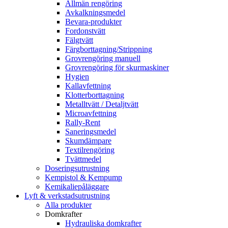
Allmän rengöring
Avkalkningsmedel
Bevara-produkter
Fordonstvätt
Fälgtvätt
Färgborttagning/Strippning
Grovrengöring manuell
Grovrengöring för skurmaskiner
Hygien
Kallavfettning
Klotterborttagning
Metalltvätt / Detaljtvätt
Microavfettning
Rally-Rent
Saneringsmedel
Skumdämpare
Textilrengöring
Tvättmedel
Doseringsutrustning
Kempistol & Kempump
Kemikaliepåläggare
Lyft & verkstadsutrustning
Alla produkter
Domkrafter
Hydrauliska domkrafter