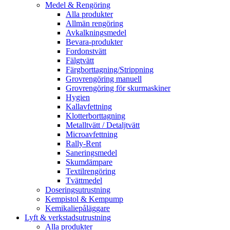
Medel & Rengöring
Alla produkter
Allmän rengöring
Avkalkningsmedel
Bevara-produkter
Fordonstvätt
Fälgtvätt
Färgborttagning/Strippning
Grovrengöring manuell
Grovrengöring för skurmaskiner
Hygien
Kallavfettning
Klotterborttagning
Metalltvätt / Detaljtvätt
Microavfettning
Rally-Rent
Saneringsmedel
Skumdämpare
Textilrengöring
Tvättmedel
Doseringsutrustning
Kempistol & Kempump
Kemikaliepåläggare
Lyft & verkstadsutrustning
Alla produkter