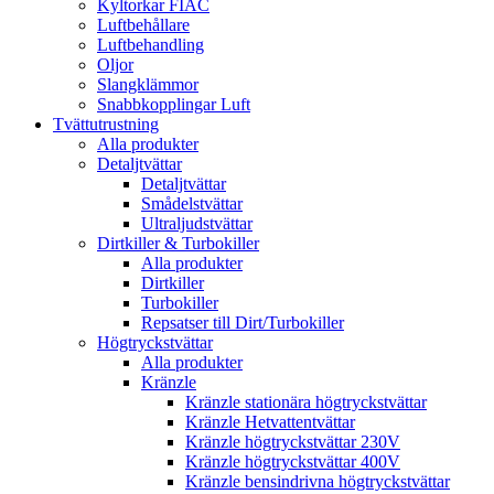
Kyltorkar FIAC
Luftbehållare
Luftbehandling
Oljor
Slangklämmor
Snabbkopplingar Luft
Tvättutrustning
Alla produkter
Detaljtvättar
Detaljtvättar
Smådelstvättar
Ultraljudstvättar
Dirtkiller & Turbokiller
Alla produkter
Dirtkiller
Turbokiller
Repsatser till Dirt/Turbokiller
Högtryckstvättar
Alla produkter
Kränzle
Kränzle stationära högtryckstvättar
Kränzle Hetvattentvättar
Kränzle högtryckstvättar 230V
Kränzle högtryckstvättar 400V
Kränzle bensindrivna högtryckstvättar