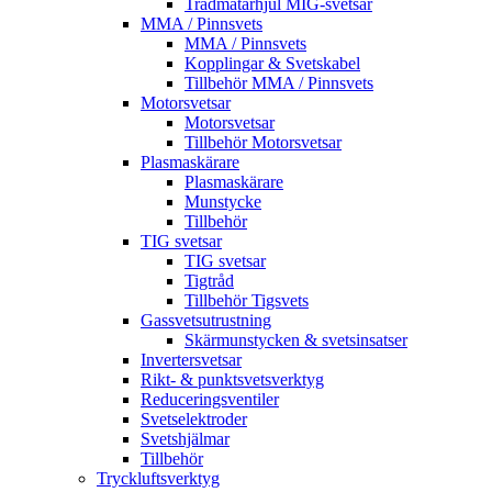
Trådmatarhjul MIG-svetsar
MMA / Pinnsvets
MMA / Pinnsvets
Kopplingar & Svetskabel
Tillbehör MMA / Pinnsvets
Motorsvetsar
Motorsvetsar
Tillbehör Motorsvetsar
Plasmaskärare
Plasmaskärare
Munstycke
Tillbehör
TIG svetsar
TIG svetsar
Tigtråd
Tillbehör Tigsvets
Gassvetsutrustning
Skärmunstycken & svetsinsatser
Invertersvetsar
Rikt- & punktsvetsverktyg
Reduceringsventiler
Svetselektroder
Svetshjälmar
Tillbehör
Tryckluftsverktyg