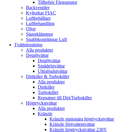
Tillbehör Färgsprutor
Backventiler
Kyltorkar FIAC
Luftbehållare
Luftbehandling
Oljor
Slangklämmor
Snabbkopplingar Luft
Tvättutrustning
Alla produkter
Detaljtvättar
Detaljtvättar
Smådelstvättar
Ultraljudstvättar
Dirtkiller & Turbokiller
Alla produkter
Dirtkiller
Turbokiller
Repsatser till Dirt/Turbokiller
Högtryckstvättar
Alla produkter
Kränzle
Kränzle stationära högtryckstvättar
Kränzle Hetvattentvättar
Kränzle högtryckstvättar 230V