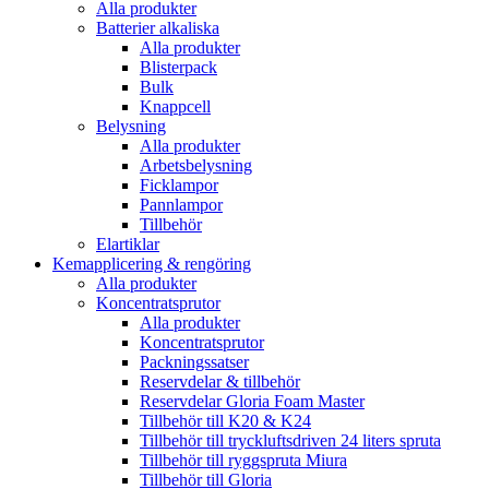
Alla produkter
Batterier alkaliska
Alla produkter
Blisterpack
Bulk
Knappcell
Belysning
Alla produkter
Arbetsbelysning
Ficklampor
Pannlampor
Tillbehör
Elartiklar
Kemapplicering & rengöring
Alla produkter
Koncentratsprutor
Alla produkter
Koncentratsprutor
Packningssatser
Reservdelar & tillbehör
Reservdelar Gloria Foam Master
Tillbehör till K20 & K24
Tillbehör till tryckluftsdriven 24 liters spruta
Tillbehör till ryggspruta Miura
Tillbehör till Gloria