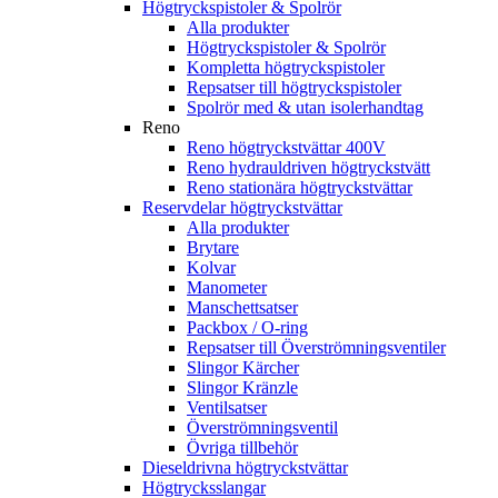
Högtryckspistoler & Spolrör
Alla produkter
Högtryckspistoler & Spolrör
Kompletta högtryckspistoler
Repsatser till högtryckspistoler
Spolrör med & utan isolerhandtag
Reno
Reno högtryckstvättar 400V
Reno hydrauldriven högtryckstvätt
Reno stationära högtryckstvättar
Reservdelar högtryckstvättar
Alla produkter
Brytare
Kolvar
Manometer
Manschettsatser
Packbox / O-ring
Repsatser till Överströmningsventiler
Slingor Kärcher
Slingor Kränzle
Ventilsatser
Överströmningsventil
Övriga tillbehör
Dieseldrivna högtryckstvättar
Högtrycksslangar