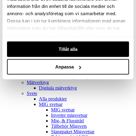
Filter
Golv- & Kombinationsmunstycke
information från din enhet till de sociala medier och
Munstycke
annons- och analysföretag som vi samarbetar med.
Motor
Dessa kan i sin tur kombinera informationen med annan
Reservdelar dammsugare
Rör & handtag
information som du har tillhandahållit eller som de har
Städset komplett
samlat in när du har använt deras tjänster.
Skarvdon
Tillbehör Ventos
Tillåt alla
Uppsamlingspåsar
Elverk
Alla produkter
Elverk
Anpassa
Tillbehör Geko Elverk
Tillbehör Honda ljuddämpade elverk
Mätverktyg
Digitala mätverktyg
Svets
Alla produkter
MIG svetsar
MIG svetsar
Inverter migsvetsar
Mig- & Flusstråd
Tillbehör Migsvets
Slangpaket Migsvetsar