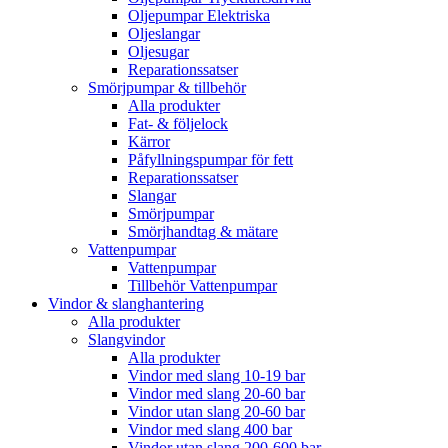
Oljepumpar Elektriska
Oljeslangar
Oljesugar
Reparationssatser
Smörjpumpar & tillbehör
Alla produkter
Fat- & följelock
Kärror
Påfyllningspumpar för fett
Reparationssatser
Slangar
Smörjpumpar
Smörjhandtag & mätare
Vattenpumpar
Vattenpumpar
Tillbehör Vattenpumpar
Vindor & slanghantering
Alla produkter
Slangvindor
Alla produkter
Vindor med slang 10-19 bar
Vindor med slang 20-60 bar
Vindor utan slang 20-60 bar
Vindor med slang 400 bar
Vindor utan slang 200-600 bar