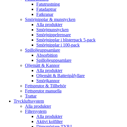
Fatutrustning
Fatadaptrar
Fatkranar
Smörjnipplar & munstycken
Alla produkter
Smörjmunstycken
Smörjnippelrensare
Smörjnipplar i blisterpack 5-pack
Smörjnipplar i 100-pack
Spilloljeuppsamlare
Absorbition
Spilloljeuppsamlare
Oljemått & Kannor
Alla produkter
Oljemått & Batteripåfyllare
Smörjkannor
Fettsprutor & Tillbehör
Fettsprutor manuella
Trattar
Tryckluftssystem
Alla produkter
Filtersystem
Alla produkter
Aktivt kolfilter
Dimsmörjare TYP L