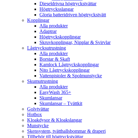
Dieseldrivna högtryckstvättar
Högtrycksslangar
Gloria batteridriven högtryckstvätt
Kopplingar
Alla produkter
Adaptrar
Högtryckskopplingar
Skruvkopplingar, Nipplar & Svirvlar
Lågtrycksutrustning
Alla produkter
Borstar & Skaft
Kamlock Lågtryckskopplingar
Nito Lågtryckskopplingar
Vattenpistoler & Spolmunstycke
Skumutrustning
Alla produkter
EasyWash 365+
Skumlansar
Skumlansar – Tvättkit
Golvtvättar
Hotbox
Kloakdysor & Kloakslangar
Munstycke
Skensystem, tvätthallsbommar & draperi
Tillbehör till högtryckstvättar