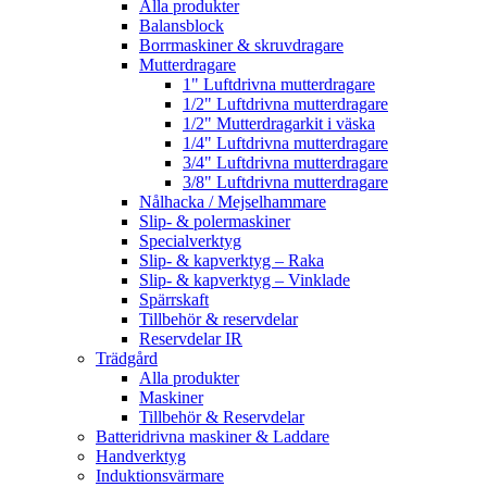
Alla produkter
Balansblock
Borrmaskiner & skruvdragare
Mutterdragare
1" Luftdrivna mutterdragare
1/2" Luftdrivna mutterdragare
1/2" Mutterdragarkit i väska
1/4" Luftdrivna mutterdragare
3/4" Luftdrivna mutterdragare
3/8" Luftdrivna mutterdragare
Nålhacka / Mejselhammare
Slip- & polermaskiner
Specialverktyg
Slip- & kapverktyg – Raka
Slip- & kapverktyg – Vinklade
Spärrskaft
Tillbehör & reservdelar
Reservdelar IR
Trädgård
Alla produkter
Maskiner
Tillbehör & Reservdelar
Batteridrivna maskiner & Laddare
Handverktyg
Induktionsvärmare