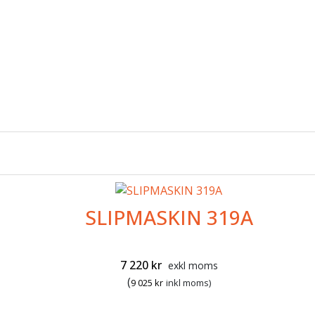
SLIPMASKIN 319A
7 220
kr
exkl moms
(
9 025
kr
inkl moms)