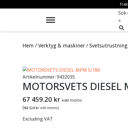
Frak
Sök 
×
Hem
/
Verktyg & maskiner
/
Svetsutrustning 
Artikelnummer:
9432035
MOTORSVETS DIESEL 
67 459.20
kr
exkl moms
(
84 324
kr
inkl moms)
Excluding VAT