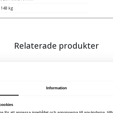
148 kg
Relaterade produkter
BORRMASKIN 7802A
Information
2 289
kr
exkl moms
(
2 861.25
kr
inkl moms)
cookies
e för att anpassa innehållet och annonserna till användarna, tillh