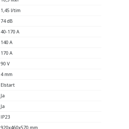
1,45 l/tim
74 dB
40-170 A
140 A
170 A
90 V
4 mm
Elstart
Ja
Ja
IP23
920x460x570 mm