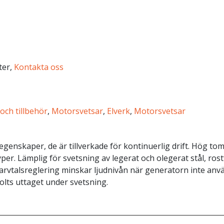
fter,
Kontakta oss
och tillbehör
,
Motorsvetsar
,
Elverk
,
Motorsvetsar
segenskaper, de är tillverkade för kontinuerlig drift. Hög 
er. Lämplig för svetsning av legerat och olegerat stål, ros
 varvtalsreglering minskar ljudnivån när generatorn inte an
volts uttaget under svetsning.