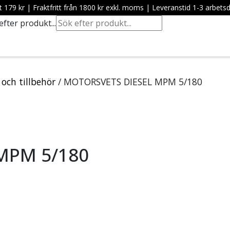
t 179 kr
|
Fraktfritt från 1800 kr exkl. moms
|
Leveranstid 1-3 arbets
efter produkt...
och tillbehör
/ MOTORSVETS DIESEL MPM 5/180
MPM 5/180