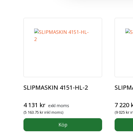
SLIPMASKIN 4151-HL-2
SLIPM
4 131
kr
7 220
exkl moms
(
5 163.75
kr
inkl moms)
(
9 025
kr
i
Köp