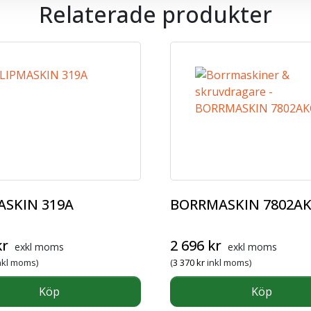
Relaterade produkter
ASKIN 319A
BORRMASKIN 7802A
kr
2 696
kr
exkl moms
exkl moms
nkl moms)
(
3 370
kr
inkl moms)
Köp
Köp