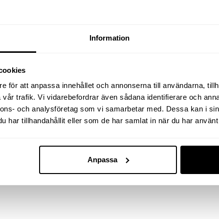
Slangdiameter minsta
Luftförbrukn. genomsnittl
Information
Luftförbrukning max
cookies
Vibration
e för att anpassa innehållet och annonserna till användarna, tillh
vår trafik. Vi vidarebefordrar även sådana identifierare och anna
nnons- och analysföretag som vi samarbetar med. Dessa kan i sin
Ljudtryck / Ljudeffekt
har tillhandahållit eller som de har samlat in när du har använt 
Längd total
Anpassa
Vikt