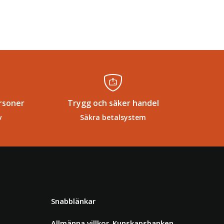
rsoner
Trygg och säker handel
v
Säkra betalsystem
Snabblänkar
Allmänna villkor
Kunskapsbanken