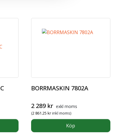
KC
BORRMASKIN 7802A
2 289
kr
exkl moms
(
2 861.25
kr
inkl moms)
Köp