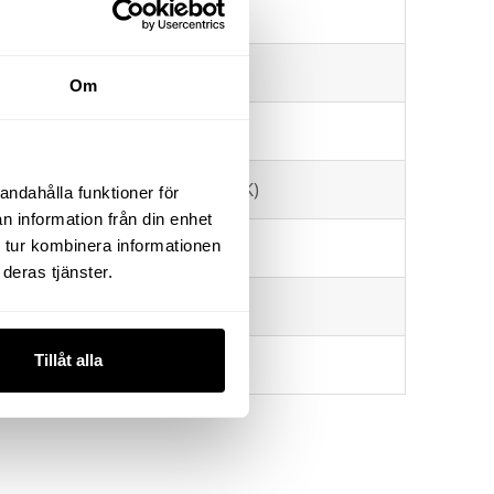
10 mm
ig
85 l/min
Om
425 l/min
14,8 (2,2) m/s² (K)
andahålla funktioner för
n information från din enhet
 tur kombinera informationen
104,4/117,4 dB
deras tjänster.
198 mm
Tillåt alla
1,54 kg