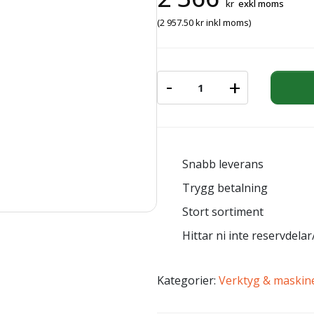
kr
exkl moms
(
2 957.50
kr
inkl moms)
-
+
MEJSELHAMMARE KIT LA 4
Snabb leverans
Trygg betalning
Stort sortiment
Hittar ni inte reservdelar/
Kategorier:
Verktyg & maskin