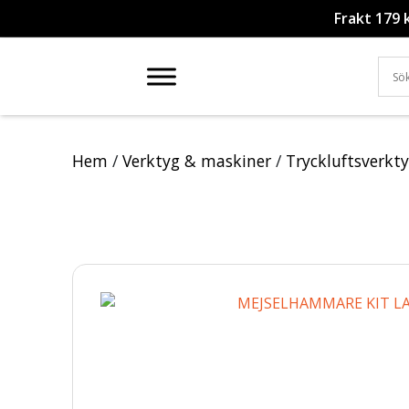
Frakt 179 
Hem
/
Verktyg & maskiner
/
Tryckluftsverkt