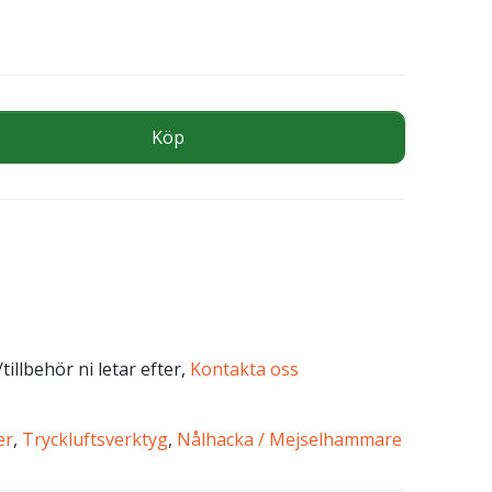
26-EU mängd
Köp
tillbehör ni letar efter,
Kontakta oss
er
,
Tryckluftsverktyg
,
Nålhacka / Mejselhammare