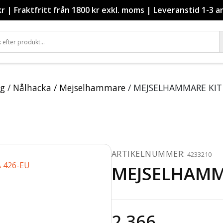
kr
|
Fraktfritt från 1800 kr exkl. moms
|
Leveranstid 1-3 a
yg
/
Nålhacka / Mejselhammare
/ MEJSELHAMMARE KIT 
ARTIKELNUMMER:
4233210
MEJSELHAMMA
2 366