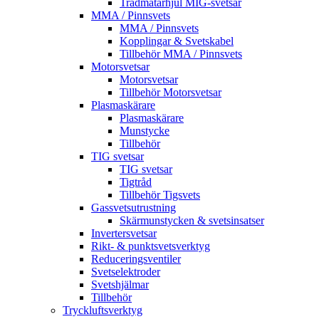
Trådmatarhjul MIG-svetsar
MMA / Pinnsvets
MMA / Pinnsvets
Kopplingar & Svetskabel
Tillbehör MMA / Pinnsvets
Motorsvetsar
Motorsvetsar
Tillbehör Motorsvetsar
Plasmaskärare
Plasmaskärare
Munstycke
Tillbehör
TIG svetsar
TIG svetsar
Tigtråd
Tillbehör Tigsvets
Gassvetsutrustning
Skärmunstycken & svetsinsatser
Invertersvetsar
Rikt- & punktsvetsverktyg
Reduceringsventiler
Svetselektroder
Svetshjälmar
Tillbehör
Tryckluftsverktyg