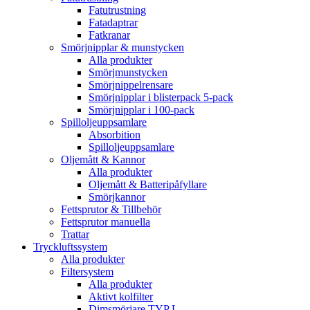
Fatutrustning
Fatadaptrar
Fatkranar
Smörjnipplar & munstycken
Alla produkter
Smörjmunstycken
Smörjnippelrensare
Smörjnipplar i blisterpack 5-pack
Smörjnipplar i 100-pack
Spilloljeuppsamlare
Absorbition
Spilloljeuppsamlare
Oljemått & Kannor
Alla produkter
Oljemått & Batteripåfyllare
Smörjkannor
Fettsprutor & Tillbehör
Fettsprutor manuella
Trattar
Tryckluftssystem
Alla produkter
Filtersystem
Alla produkter
Aktivt kolfilter
Dimsmörjare TYP L