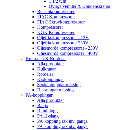
1 1/2 tum
Övriga ventiler & Kondenskranar
Bensinkompressorer
FIAC Kompressorer
FIAC Skruvkompressorer
Kompressorer
KGK Kompressorer
Oljefria kompressorer - 12V
Oljefria kompressorer 230V
Oljesmorda kompressorer - 230V
Oljesmorda kompressorer - 400V
Kulkranar & Rördelar
Alla produkter
Kulkranar
Rördelar
Klokopplingar
Sexkantnipplar mässing
Bussningar mässing
PA-kopplingar
Alla produkter
Banjo
Blindplugg
PA12-slang
PA-koppling rak inv. gänga
PA-koppling rak utv. gänga