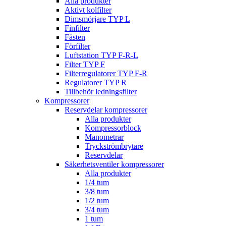
Alla produkter
Aktivt kolfilter
Dimsmörjare TYP L
Finfilter
Fästen
Förfilter
Luftstation TYP F-R-L
Filter TYP F
Filterregulatorer TYP F-R
Regulatorer TYP R
Tillbehör ledningsfilter
Kompressorer
Reservdelar kompressorer
Alla produkter
Kompressorblock
Manometrar
Tryckströmbrytare
Reservdelar
Säkerhetsventiler kompressorer
Alla produkter
1/4 tum
3/8 tum
1/2 tum
3/4 tum
1 tum