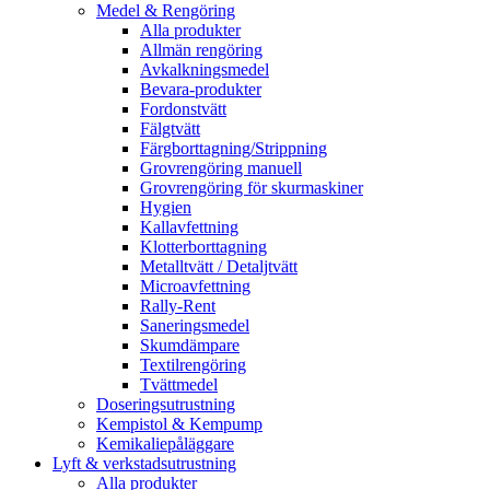
Medel & Rengöring
Alla produkter
Allmän rengöring
Avkalkningsmedel
Bevara-produkter
Fordonstvätt
Fälgtvätt
Färgborttagning/Strippning
Grovrengöring manuell
Grovrengöring för skurmaskiner
Hygien
Kallavfettning
Klotterborttagning
Metalltvätt / Detaljtvätt
Microavfettning
Rally-Rent
Saneringsmedel
Skumdämpare
Textilrengöring
Tvättmedel
Doseringsutrustning
Kempistol & Kempump
Kemikaliepåläggare
Lyft & verkstadsutrustning
Alla produkter