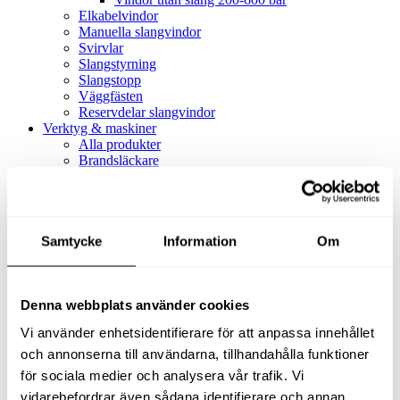
Elkabelvindor
Manuella slangvindor
Svirvlar
Slangstyrning
Slangstopp
Väggfästen
Reservdelar slangvindor
Verktyg & maskiner
Alla produkter
Brandsläckare
Alla produkter
Brandsläckare
Tillbehör brandsläckare
Dammsugare
Samtycke
Alla produkter
Information
Om
Slang & Tillbehör
Slang metervara
Slang komplett
Denna webbplats använder cookies
Slangfäste
Textil- & Våtdammsugare
Vi använder enhetsidentifierare för att anpassa innehållet
Textil- & Våtdammsugare
Tillbehör Textil- & våtdammsugare
och annonserna till användarna, tillhandahålla funktioner
Adaptrar
för sociala medier och analysera vår trafik. Vi
Dammsugare
vidarebefordrar även sådana identifierare och annan