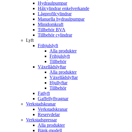
Hydraulpumpar
Hålcylindrar enkelverkande
Lågprofilcylindrar
Manuella hydraulpumpar
Minidomkraft
Tillbehör BVA
Tillbehör cylindrar
Lyft
Frihjulslyft
Alla produkter
Frihjulslyft
Tillbehör
Växellådslyftar
Alla produkter
Växellådslyftar
Hjullyftar
Tillbehör
Fatlyft
Gaffellyftvagnar
Verkstadskranar
Verkstadskranar
Reservdelar
Verkstadspressar
Alla produkter
Bänk-modell