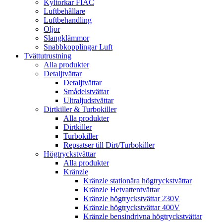
Kyltorkar FIAC
Luftbehållare
Luftbehandling
Oljor
Slangklämmor
Snabbkopplingar Luft
Tvättutrustning
Alla produkter
Detaljtvättar
Detaljtvättar
Smådelstvättar
Ultraljudstvättar
Dirtkiller & Turbokiller
Alla produkter
Dirtkiller
Turbokiller
Repsatser till Dirt/Turbokiller
Högtryckstvättar
Alla produkter
Kränzle
Kränzle stationära högtryckstvättar
Kränzle Hetvattentvättar
Kränzle högtryckstvättar 230V
Kränzle högtryckstvättar 400V
Kränzle bensindrivna högtryckstvättar