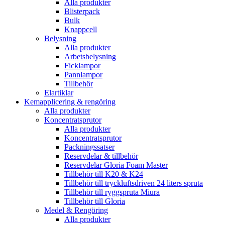
Alla produkter
Blisterpack
Bulk
Knappcell
Belysning
Alla produkter
Arbetsbelysning
Ficklampor
Pannlampor
Tillbehör
Elartiklar
Kemapplicering & rengöring
Alla produkter
Koncentratsprutor
Alla produkter
Koncentratsprutor
Packningssatser
Reservdelar & tillbehör
Reservdelar Gloria Foam Master
Tillbehör till K20 & K24
Tillbehör till tryckluftsdriven 24 liters spruta
Tillbehör till ryggspruta Miura
Tillbehör till Gloria
Medel & Rengöring
Alla produkter