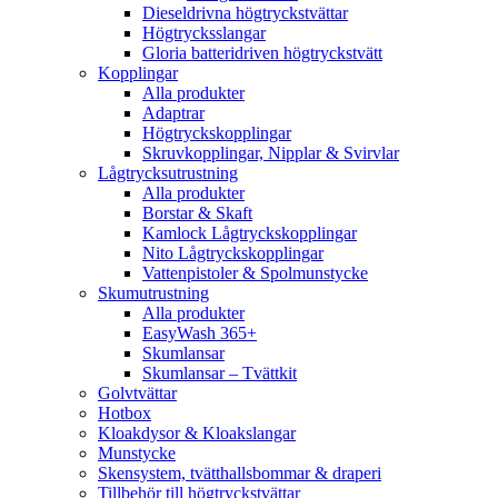
Dieseldrivna högtryckstvättar
Högtrycksslangar
Gloria batteridriven högtryckstvätt
Kopplingar
Alla produkter
Adaptrar
Högtryckskopplingar
Skruvkopplingar, Nipplar & Svirvlar
Lågtrycksutrustning
Alla produkter
Borstar & Skaft
Kamlock Lågtryckskopplingar
Nito Lågtryckskopplingar
Vattenpistoler & Spolmunstycke
Skumutrustning
Alla produkter
EasyWash 365+
Skumlansar
Skumlansar – Tvättkit
Golvtvättar
Hotbox
Kloakdysor & Kloakslangar
Munstycke
Skensystem, tvätthallsbommar & draperi
Tillbehör till högtryckstvättar