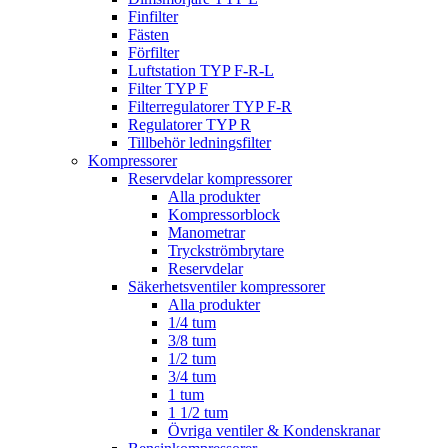
Finfilter
Fästen
Förfilter
Luftstation TYP F-R-L
Filter TYP F
Filterregulatorer TYP F-R
Regulatorer TYP R
Tillbehör ledningsfilter
Kompressorer
Reservdelar kompressorer
Alla produkter
Kompressorblock
Manometrar
Tryckströmbrytare
Reservdelar
Säkerhetsventiler kompressorer
Alla produkter
1/4 tum
3/8 tum
1/2 tum
3/4 tum
1 tum
1 1/2 tum
Övriga ventiler & Kondenskranar