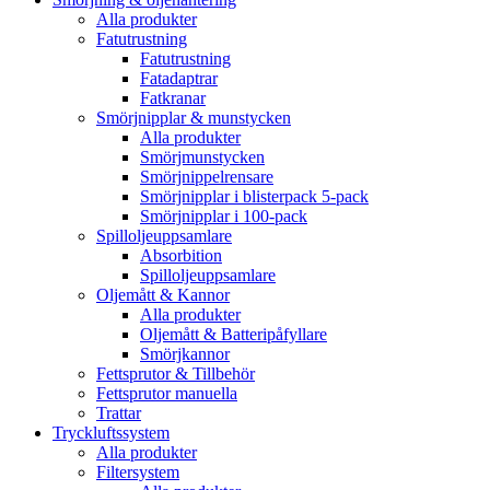
Alla produkter
Fatutrustning
Fatutrustning
Fatadaptrar
Fatkranar
Smörjnipplar & munstycken
Alla produkter
Smörjmunstycken
Smörjnippelrensare
Smörjnipplar i blisterpack 5-pack
Smörjnipplar i 100-pack
Spilloljeuppsamlare
Absorbition
Spilloljeuppsamlare
Oljemått & Kannor
Alla produkter
Oljemått & Batteripåfyllare
Smörjkannor
Fettsprutor & Tillbehör
Fettsprutor manuella
Trattar
Tryckluftssystem
Alla produkter
Filtersystem