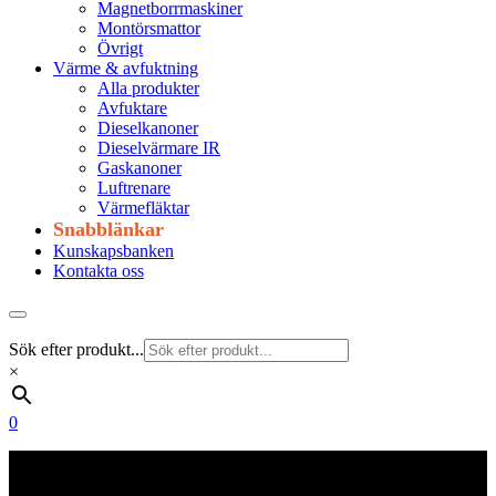
Magnetborrmaskiner
Montörsmattor
Övrigt
Värme & avfuktning
Alla produkter
Avfuktare
Dieselkanoner
Dieselvärmare IR
Gaskanoner
Luftrenare
Värmefläktar
Snabblänkar
Kunskapsbanken
Kontakta oss
Sök efter produkt...
×
0
Frakt 179 kr
Fraktfritt från 1800 kr exkl. moms