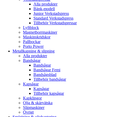
Alla produkter
Bänk-modell
Junior Verkstadspress
Standard Verkstadspress
Tillbehör Verkstadspressar
Lyftblock
Magnetborrmaskiner
Maskinskridskor
Pallbockar
Porto Power
Metallkapning & slipning
Alla produkter
Bandsågar
Bandsågar
Bandsågar Femi
Bandsågsblad
Tillbehör bandsågar
Kapsågar
Kapsågar
Tillbehör kapsågar
Kapklingor
Olja & skärvätska
Slipmaskiner
Övrigt
Smörjning & oljehantering