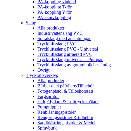
PA-koppling vinklad
PA-koppling T-rör
PA-koppling Y-rör
PA-skarvkoppling
Slang
Alla produkter
Industrivattenslang PVC
Spiralslang med anslutningar
Tryckluftsslang PVC
Tryckluftsslang PVC - Universal
Tryckluftsslang armerad PVC
Tryckluftsslang universal – Pumpar
Tryckluftsslang av gummi oljebeständig
Övrigt
Tryckluftsverktyg
Alla produkter
Bärbar däckpåfyllare/Tillbehör
Fotogenpistol & Tillbehörssats
Färgsprutor
Luftpåfyllare & Lufttrycksmätare
Pumpnipplar
Renblåsningspistoler
Rengöringspistoler & tillbehör
Sandblästringspistoler & Medel
Sprayburk