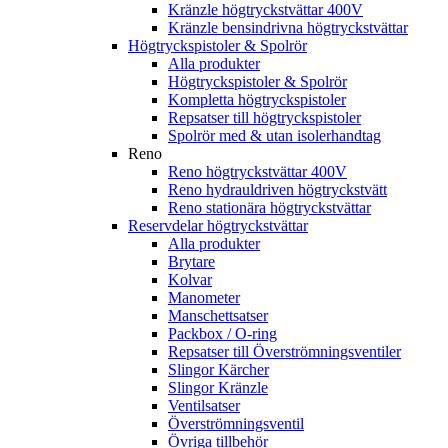
Kränzle högtryckstvättar 400V
Kränzle bensindrivna högtryckstvättar
Högtryckspistoler & Spolrör
Alla produkter
Högtryckspistoler & Spolrör
Kompletta högtryckspistoler
Repsatser till högtryckspistoler
Spolrör med & utan isolerhandtag
Reno
Reno högtryckstvättar 400V
Reno hydrauldriven högtryckstvätt
Reno stationära högtryckstvättar
Reservdelar högtryckstvättar
Alla produkter
Brytare
Kolvar
Manometer
Manschettsatser
Packbox / O-ring
Repsatser till Överströmningsventiler
Slingor Kärcher
Slingor Kränzle
Ventilsatser
Överströmningsventil
Övriga tillbehör