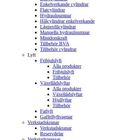
Enkelverkande cylindrar
Flatcylindrar
Hydraulpumpar
Hålcylindrar enkelverkande
Lågprofilcylindrar
Manuella hydraulpumpar
Minidomkraft
Tillbehör BVA
Tillbehör cylindrar
Lyft
Frihjulslyft
Alla produkter
Frihjulslyft
Tillbehör
Växellådslyftar
Alla produkter
Växellådslyftar
Hjullyftar
Tillbehör
Fatlyft
Gaffellyftvagnar
Verkstadskranar
Verkstadskranar
Reservdelar
Verkstadspressar