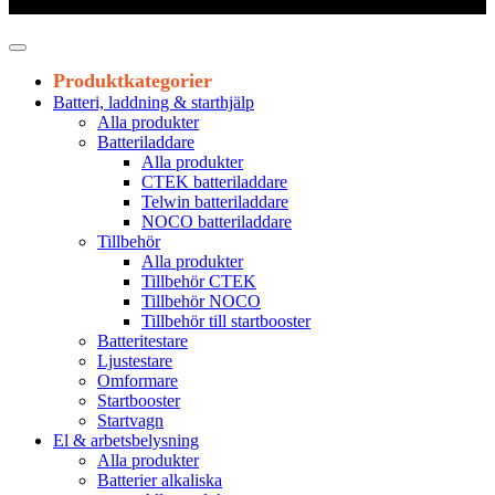
Leveranstid 1-3 arbetsdagar
Produktkategorier
Batteri, laddning & starthjälp
Alla produkter
Batteriladdare
Alla produkter
CTEK batteriladdare
Telwin batteriladdare
NOCO batteriladdare
Tillbehör
Alla produkter
Tillbehör CTEK
Tillbehör NOCO
Tillbehör till startbooster
Batteritestare
Ljustestare
Omformare
Startbooster
Startvagn
El & arbetsbelysning
Alla produkter
Batterier alkaliska