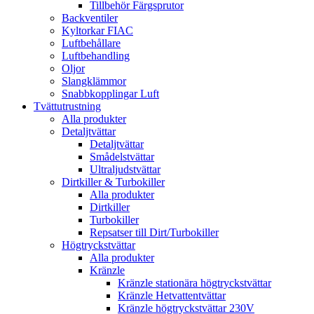
Tillbehör Färgsprutor
Backventiler
Kyltorkar FIAC
Luftbehållare
Luftbehandling
Oljor
Slangklämmor
Snabbkopplingar Luft
Tvättutrustning
Alla produkter
Detaljtvättar
Detaljtvättar
Smådelstvättar
Ultraljudstvättar
Dirtkiller & Turbokiller
Alla produkter
Dirtkiller
Turbokiller
Repsatser till Dirt/Turbokiller
Högtryckstvättar
Alla produkter
Kränzle
Kränzle stationära högtryckstvättar
Kränzle Hetvattentvättar
Kränzle högtryckstvättar 230V