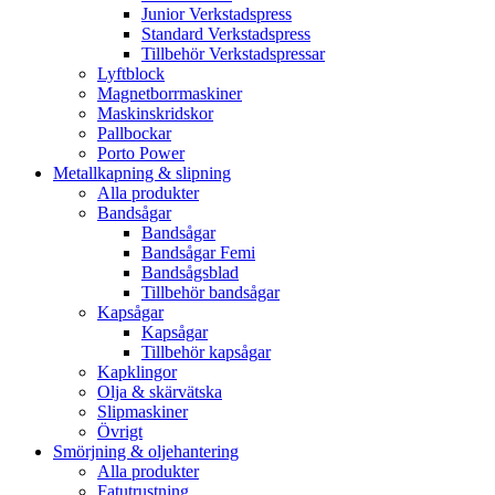
Junior Verkstadspress
Standard Verkstadspress
Tillbehör Verkstadspressar
Lyftblock
Magnetborrmaskiner
Maskinskridskor
Pallbockar
Porto Power
Metallkapning & slipning
Alla produkter
Bandsågar
Bandsågar
Bandsågar Femi
Bandsågsblad
Tillbehör bandsågar
Kapsågar
Kapsågar
Tillbehör kapsågar
Kapklingor
Olja & skärvätska
Slipmaskiner
Övrigt
Smörjning & oljehantering
Alla produkter
Fatutrustning