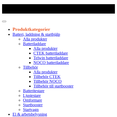
Frakt 179 kr
|
Fraktfritt från 1800 kr exkl. moms
|
Leveranstid 1-3
arbetsdagar
Produktkategorier
Batteri, laddning & starthjälp
Alla produkter
Batteriladdare
Alla produkter
CTEK batteriladdare
Telwin batteriladdare
NOCO batteriladdare
Tillbehör
Alla produkter
Tillbehör CTEK
Tillbehör NOCO
Tillbehör till startbooster
Batteritestare
Ljustestare
Omformare
Startbooster
Startvagn
El & arbetsbelysning