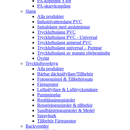
PA-koppling Y-rör
PA-skarvkoppling
Slang
Alla produkter
Industrivattenslang PVC
Spiralslang med anslutningar
Tryckluftsslang PVC
Tryckluftsslang PVC - Universal
Tryckluftsslang armerad PVC
Tryckluftsslang universal – Pumpar
Tryckluftsslang av gummi oljebeständig
Övrigt
Tryckluftsverktyg
Alla produkter
Bärbar däckpåfyllare/Tillbehör
Fotogenpistol & Tillbehörssats
Färgsprutor
Luftpåfyllare & Lufttrycksmätare
Pumpnipplar
Renblåsningspistoler
Rengöringspistoler & tillbehör
Sandblästringspistoler & Medel
Sprayburk
Tillbehör Färgsprutor
Backventiler