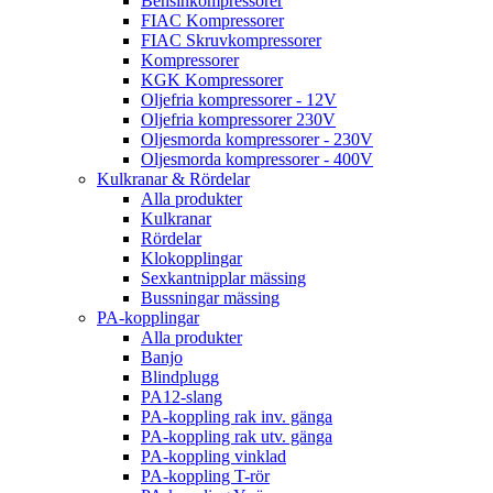
Bensinkompressorer
FIAC Kompressorer
FIAC Skruvkompressorer
Kompressorer
KGK Kompressorer
Oljefria kompressorer - 12V
Oljefria kompressorer 230V
Oljesmorda kompressorer - 230V
Oljesmorda kompressorer - 400V
Kulkranar & Rördelar
Alla produkter
Kulkranar
Rördelar
Klokopplingar
Sexkantnipplar mässing
Bussningar mässing
PA-kopplingar
Alla produkter
Banjo
Blindplugg
PA12-slang
PA-koppling rak inv. gänga
PA-koppling rak utv. gänga
PA-koppling vinklad
PA-koppling T-rör