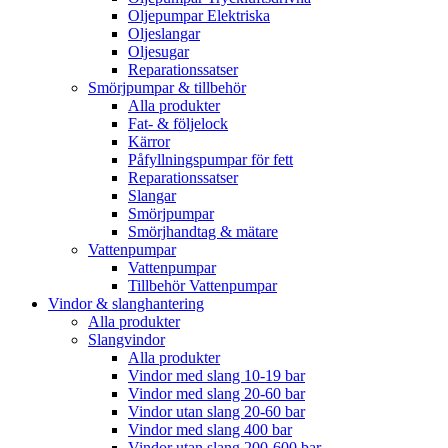
Oljepumpar Elektriska
Oljeslangar
Oljesugar
Reparationssatser
Smörjpumpar & tillbehör
Alla produkter
Fat- & följelock
Kärror
Påfyllningspumpar för fett
Reparationssatser
Slangar
Smörjpumpar
Smörjhandtag & mätare
Vattenpumpar
Vattenpumpar
Tillbehör Vattenpumpar
Vindor & slanghantering
Alla produkter
Slangvindor
Alla produkter
Vindor med slang 10-19 bar
Vindor med slang 20-60 bar
Vindor utan slang 20-60 bar
Vindor med slang 400 bar
Vindor utan slang 200-600 bar