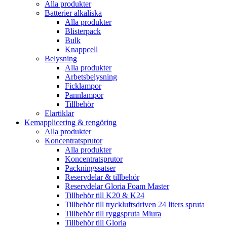
Alla produkter
Batterier alkaliska
Alla produkter
Blisterpack
Bulk
Knappcell
Belysning
Alla produkter
Arbetsbelysning
Ficklampor
Pannlampor
Tillbehör
Elartiklar
Kemapplicering & rengöring
Alla produkter
Koncentratsprutor
Alla produkter
Koncentratsprutor
Packningssatser
Reservdelar & tillbehör
Reservdelar Gloria Foam Master
Tillbehör till K20 & K24
Tillbehör till tryckluftsdriven 24 liters spruta
Tillbehör till ryggspruta Miura
Tillbehör till Gloria