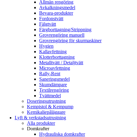
Allmän rengöring
Avkalkningsmedel
Bevara-produkter
Fordonstvätt
Fälgtvätt
Färgborttagning/Strippning
Grovrengöring manuell
Grovrengöring för skurmaskiner
Hygien
Kallavfettning
Klotterborttagning
Metalltvätt / Detaljtvätt
Microavfettning
Rally-Rent
Saneringsmedel
Skumdämpare
Textilrengöring
Tvättmedel
Doseringsutrustning
Kempistol & Kempump
Kemikaliepåläggare
Lyft & verkstadsutrustning
Alla produkter
Domkrafter
Hydrauliska domkrafter