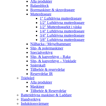
Alla produkter
Balansblock
Borrmaskiner & skruvdragare
Mutterdragare
1" Luftdrivna mutterdragare
1/2" Luftdrivna mutterdragare
1/2" Mutterdragarkit i väska
1/4" Luftdrivna mutterdragare
3/4" Luftdrivna mutterdragare
3/8" Luftdrivna mutterdragare
Nålhacka / Mejselhammare
Slip- & polermaskiner
Specialverktyg
Slip- & kapverktyg – Raka
Slip- & kapverktyg – Vinklade
Spärrskaft
Tillbehör & reservdelar
Reservdelar IR
Trädgård
Alla produkter
Maskiner
Tillbehör & Reservdelar
Batteridrivna maskiner & Laddare
Handverktyg
Induktionsvärmare