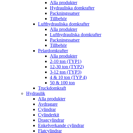
Alla produkter
Hydrauliska domkrafter
Packningssatser
Tillbehör
Lufthydrauliska domkrafter
Alla produkter
Lufthydrauliska domkrafter
Packningssatser
Tillbehör
Pelardomkrafter
Alla produkter
2-10 ton (TYP1)
12-30 ton (TYP2)
3-12 ton (TYP3)
4 & 10 ton (TYP 4)
50 & 100 ton
Truckdomkraft
Hydraulik
Alla produkter
Avdragare
Cylindrar
Cylinderkit
Dragcylindrar
Enkelverkande cylindrar
Flatcylindrar