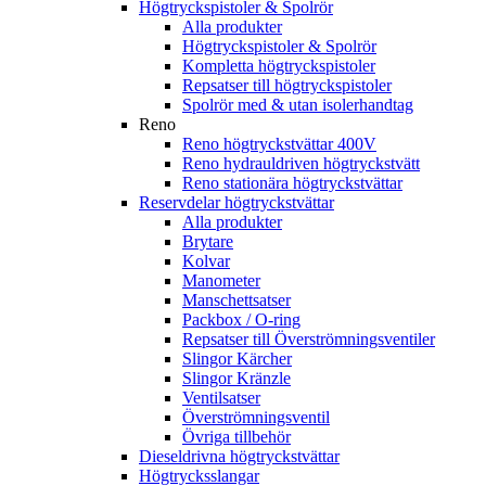
Högtryckspistoler & Spolrör
Alla produkter
Högtryckspistoler & Spolrör
Kompletta högtryckspistoler
Repsatser till högtryckspistoler
Spolrör med & utan isolerhandtag
Reno
Reno högtryckstvättar 400V
Reno hydrauldriven högtryckstvätt
Reno stationära högtryckstvättar
Reservdelar högtryckstvättar
Alla produkter
Brytare
Kolvar
Manometer
Manschettsatser
Packbox / O-ring
Repsatser till Överströmningsventiler
Slingor Kärcher
Slingor Kränzle
Ventilsatser
Överströmningsventil
Övriga tillbehör
Dieseldrivna högtryckstvättar
Högtrycksslangar