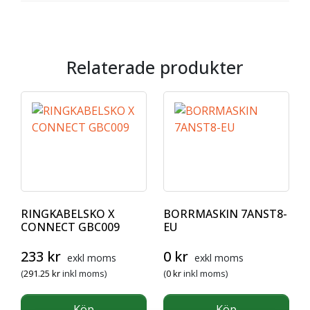
Relaterade produkter
RINGKABELSKO X
BORRMASKIN 7ANST8-
CONNECT GBC009
EU
233
kr
0
kr
exkl moms
exkl moms
(
291.25
kr
inkl moms)
(
0
kr
inkl moms)
Köp
Köp