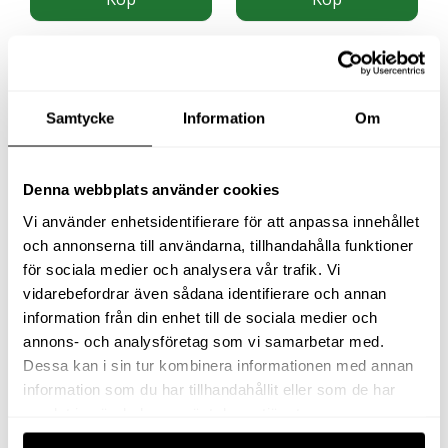
Samtycke
Information
Om
Denna webbplats använder cookies
Vi använder enhetsidentifierare för att anpassa innehållet
och annonserna till användarna, tillhandahålla funktioner
SLANG 400 BAR FETT
VINKELSLIPMASKIN
för sociala medier och analysera vår trafik. Vi
6MM 20M
VT22 120P95M
vidarebefordrar även sådana identifierare och annan
information från din enhet till de sociala medier och
3 549
kr
0
kr
exkl moms
exkl moms
annons- och analysföretag som vi samarbetar med.
(
4 436.25
kr
inkl moms)
(
0
kr
inkl moms)
Dessa kan i sin tur kombinera informationen med annan
information som du har tillhandahållit eller som de har
Köp
Köp
samlat in när du har använt deras tjänster.