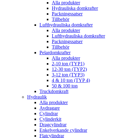
Alla produkter
Hydrauliska domkrafter
Packningssatser
Tillbehör
Lufthydrauliska domkrafter
Alla produkter
Lufthydrauliska domkrafter
Packningssatser
Tillbehör
Pelardomkrafter
Alla produkter
2-10 ton (TYP1)
12-30 ton (TYP2)
3-12 ton (TYP3)
4 & 10 ton (TYP 4)
50 & 100 ton
Truckdomkraft
Hydraulik
Alla produkter
Avdragare
Cylindrar
Cylinderkit
Dragcylindrar
Enkelverkande cylindrar
Flatcylindrar