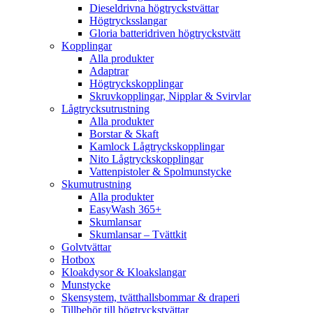
Dieseldrivna högtryckstvättar
Högtrycksslangar
Gloria batteridriven högtryckstvätt
Kopplingar
Alla produkter
Adaptrar
Högtryckskopplingar
Skruvkopplingar, Nipplar & Svirvlar
Lågtrycksutrustning
Alla produkter
Borstar & Skaft
Kamlock Lågtryckskopplingar
Nito Lågtryckskopplingar
Vattenpistoler & Spolmunstycke
Skumutrustning
Alla produkter
EasyWash 365+
Skumlansar
Skumlansar – Tvättkit
Golvtvättar
Hotbox
Kloakdysor & Kloakslangar
Munstycke
Skensystem, tvätthallsbommar & draperi
Tillbehör till högtryckstvättar