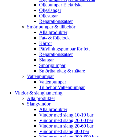
Oljepumpar Elektriska
Oljeslangar
Oljesugar
Reparationssatser
Smörjpumpar & tillbehör
Alla produkter
Fat- & följelock
Kärror
Påfyllningspumpar för fett
Reparationssatser
Slangar
Smörjpumpar
Smörjhandtag & mätare
Vattenpumpar
Vattenpumpar
Tillbehör Vattenpumpar
Vindor & slanghantering
Alla produkter
Slangvindor
Alla produkter
Vindor med slang 10-19 bar
Vindor med slang 20-60 bar
Vindor utan slang 20-60 bar
Vindor med slang 400 bar
Vindor utan slang 200-600 bar