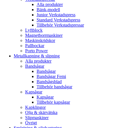
Alla produkter
Bänk-modell
Junior Verkstadspress
Standard Verkstadspress
Tillbehör Verkstadspressar
Lyftblock
Magnetborrmaskiner
Maskinskridskor
Pallbockar
Porto Power
Metallkapning & slipning
Alla produkter
Bandsågar
Bandsågar
Bandsågar Femi
Bandsågsblad
Tillbehör bandsågar
Kapsågar
Kapsågar
Tillbehör kapsågar
Kapklingor
Olja & skärvätska
Slipmaskiner
Övrigt
Smörjning & oljehantering