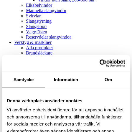
Elkabelvindor
Manuella slangvindor
Svirvlar
Slangstyrning
Slangstopp
Väggfästen
Reservdelar slangvindor
Verktyg & maskiner
Alla produkter
Brandsläckare
Alla produkter
Brandsläckare
Tillbehör brandsläckare
Dammsugare
Samtycke
Alla produkter
Information
Om
Slang & Tillbehör
Slang metervara
Slang komplett
Denna webbplats använder cookies
Slangfäste
Textil- & Våtdammsugare
Vi använder enhetsidentifierare för att anpassa innehållet
Textil- & Våtdammsugare
Tillbehör Textil- & våtdammsugare
och annonserna till användarna, tillhandahålla funktioner
Adaptrar
för sociala medier och analysera vår trafik. Vi
Dammsugare
vidarebefordrar även sådana identifierare och annan