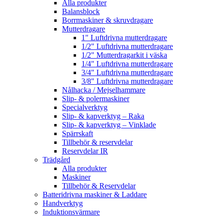
Alla produkter
Balansblock
Borrmaskiner & skruvdragare
Mutterdragare
1" Luftdrivna mutterdragare
1/2" Luftdrivna mutterdragare
1/2" Mutterdragarkit i väska
1/4" Luftdrivna mutterdragare
3/4" Luftdrivna mutterdragare
3/8" Luftdrivna mutterdragare
Nålhacka / Mejselhammare
Slip- & polermaskiner
Specialverktyg
Slip- & kapverktyg – Raka
Slip- & kapverktyg – Vinklade
Spärrskaft
Tillbehör & reservdelar
Reservdelar IR
Trädgård
Alla produkter
Maskiner
Tillbehör & Reservdelar
Batteridrivna maskiner & Laddare
Handverktyg
Induktionsvärmare