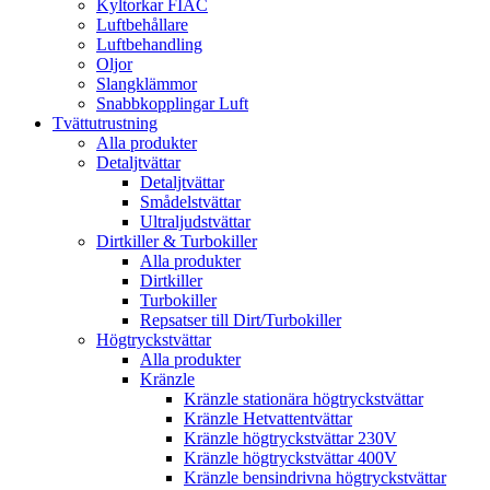
Kyltorkar FIAC
Luftbehållare
Luftbehandling
Oljor
Slangklämmor
Snabbkopplingar Luft
Tvättutrustning
Alla produkter
Detaljtvättar
Detaljtvättar
Smådelstvättar
Ultraljudstvättar
Dirtkiller & Turbokiller
Alla produkter
Dirtkiller
Turbokiller
Repsatser till Dirt/Turbokiller
Högtryckstvättar
Alla produkter
Kränzle
Kränzle stationära högtryckstvättar
Kränzle Hetvattentvättar
Kränzle högtryckstvättar 230V
Kränzle högtryckstvättar 400V
Kränzle bensindrivna högtryckstvättar