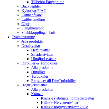
Tillbehör Färgsprutor
Backventiler
Kyltorkar FIAC
Luftbehållare
Luftbehandling
Oljor
Slangklämmor
Snabbkopplingar Luft
Tvättutrustning
Alla produkter
Detaljtvättar
Detaljtvättar
Smådelstvättar
Ultraljudstvättar
Dirtkiller & Turbokiller
Alla produkter
Dirtkiller
Turbokiller
Repsatser till Dirt/Turbokiller
Högtryckstvättar
Alla produkter
Kränzle
Kränzle stationära högtryckstvättar
Kränzle Hetvattentvättar
Kränzle högtryckstvättar 230V