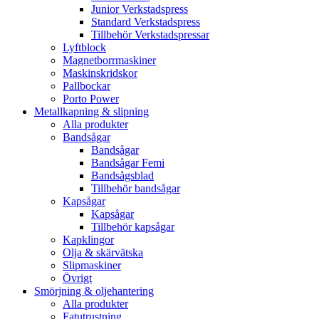
Junior Verkstadspress
Standard Verkstadspress
Tillbehör Verkstadspressar
Lyftblock
Magnetborrmaskiner
Maskinskridskor
Pallbockar
Porto Power
Metallkapning & slipning
Alla produkter
Bandsågar
Bandsågar
Bandsågar Femi
Bandsågsblad
Tillbehör bandsågar
Kapsågar
Kapsågar
Tillbehör kapsågar
Kapklingor
Olja & skärvätska
Slipmaskiner
Övrigt
Smörjning & oljehantering
Alla produkter
Fatutrustning