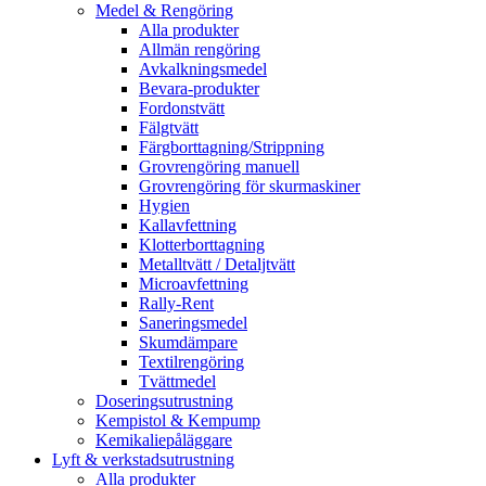
Medel & Rengöring
Alla produkter
Allmän rengöring
Avkalkningsmedel
Bevara-produkter
Fordonstvätt
Fälgtvätt
Färgborttagning/Strippning
Grovrengöring manuell
Grovrengöring för skurmaskiner
Hygien
Kallavfettning
Klotterborttagning
Metalltvätt / Detaljtvätt
Microavfettning
Rally-Rent
Saneringsmedel
Skumdämpare
Textilrengöring
Tvättmedel
Doseringsutrustning
Kempistol & Kempump
Kemikaliepåläggare
Lyft & verkstadsutrustning
Alla produkter