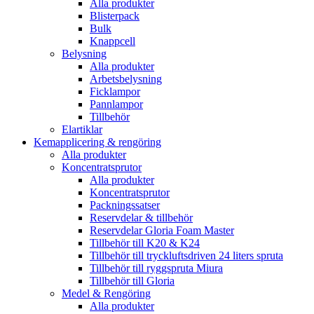
Alla produkter
Blisterpack
Bulk
Knappcell
Belysning
Alla produkter
Arbetsbelysning
Ficklampor
Pannlampor
Tillbehör
Elartiklar
Kemapplicering & rengöring
Alla produkter
Koncentratsprutor
Alla produkter
Koncentratsprutor
Packningssatser
Reservdelar & tillbehör
Reservdelar Gloria Foam Master
Tillbehör till K20 & K24
Tillbehör till tryckluftsdriven 24 liters spruta
Tillbehör till ryggspruta Miura
Tillbehör till Gloria
Medel & Rengöring
Alla produkter