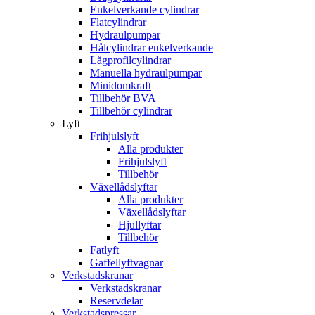
Enkelverkande cylindrar
Flatcylindrar
Hydraulpumpar
Hålcylindrar enkelverkande
Lågprofilcylindrar
Manuella hydraulpumpar
Minidomkraft
Tillbehör BVA
Tillbehör cylindrar
Lyft
Frihjulslyft
Alla produkter
Frihjulslyft
Tillbehör
Växellådslyftar
Alla produkter
Växellådslyftar
Hjullyftar
Tillbehör
Fatlyft
Gaffellyftvagnar
Verkstadskranar
Verkstadskranar
Reservdelar
Verkstadspressar