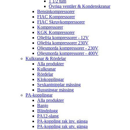
1 1/2 tum
Övriga ventiler & Kondenskranar
Bensinkompressorer
FIAC Kompressorer
FIAC Skruvkompressorer
Kompressorer
KGK Kompressorer
Oljefria kompressorer - 12V
Oljefria kompressorer 230V
Oljesmorda kompressorer - 230V
Oljesmorda kompressorer - 400V
Kulkranar & Rördelar
Alla produkter
Kulkranar
Rördelar
Klokopplingar
Sexkantnipplar mässing
Bussningar mässing
PA-kopplingar
Alla produkter
Banjo
Blindplugg
PA12-slang
PA-koppling rak inv. gänga
PA-koppling rak utv. gänga