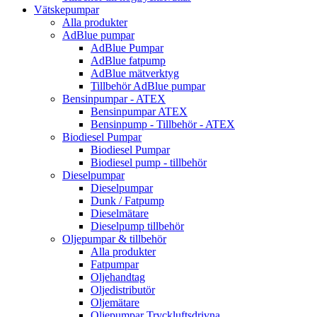
Vätskepumpar
Alla produkter
AdBlue pumpar
AdBlue Pumpar
AdBlue fatpump
AdBlue mätverktyg
Tillbehör AdBlue pumpar
Bensinpumpar - ATEX
Bensinpumpar ATEX
Bensinpump - Tillbehör - ATEX
Biodiesel Pumpar
Biodiesel Pumpar
Biodiesel pump - tillbehör
Dieselpumpar
Dieselpumpar
Dunk / Fatpump
Dieselmätare
Dieselpump tillbehör
Oljepumpar & tillbehör
Alla produkter
Fatpumpar
Oljehandtag
Oljedistributör
Oljemätare
Oljepumpar Tryckluftsdrivna