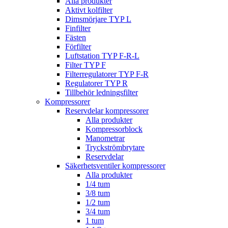
Alla produkter
Aktivt kolfilter
Dimsmörjare TYP L
Finfilter
Fästen
Förfilter
Luftstation TYP F-R-L
Filter TYP F
Filterregulatorer TYP F-R
Regulatorer TYP R
Tillbehör ledningsfilter
Kompressorer
Reservdelar kompressorer
Alla produkter
Kompressorblock
Manometrar
Tryckströmbrytare
Reservdelar
Säkerhetsventiler kompressorer
Alla produkter
1/4 tum
3/8 tum
1/2 tum
3/4 tum
1 tum