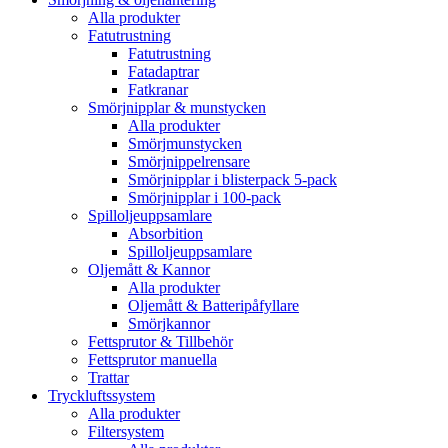
Alla produkter
Fatutrustning
Fatutrustning
Fatadaptrar
Fatkranar
Smörjnipplar & munstycken
Alla produkter
Smörjmunstycken
Smörjnippelrensare
Smörjnipplar i blisterpack 5-pack
Smörjnipplar i 100-pack
Spilloljeuppsamlare
Absorbition
Spilloljeuppsamlare
Oljemått & Kannor
Alla produkter
Oljemått & Batteripåfyllare
Smörjkannor
Fettsprutor & Tillbehör
Fettsprutor manuella
Trattar
Tryckluftssystem
Alla produkter
Filtersystem