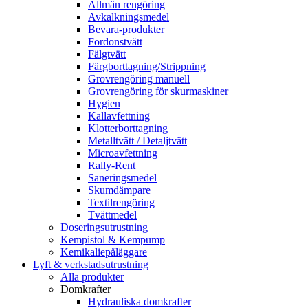
Allmän rengöring
Avkalkningsmedel
Bevara-produkter
Fordonstvätt
Fälgtvätt
Färgborttagning/Strippning
Grovrengöring manuell
Grovrengöring för skurmaskiner
Hygien
Kallavfettning
Klotterborttagning
Metalltvätt / Detaljtvätt
Microavfettning
Rally-Rent
Saneringsmedel
Skumdämpare
Textilrengöring
Tvättmedel
Doseringsutrustning
Kempistol & Kempump
Kemikaliepåläggare
Lyft & verkstadsutrustning
Alla produkter
Domkrafter
Hydrauliska domkrafter