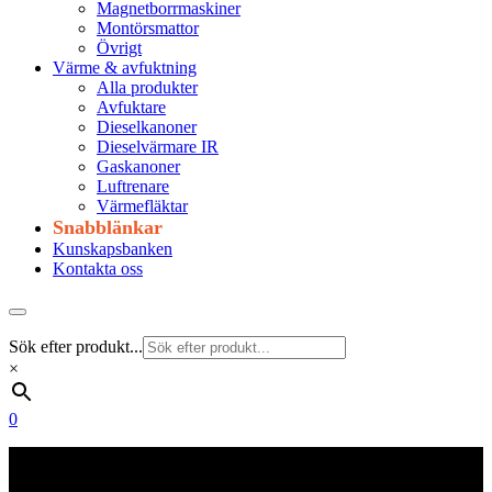
Magnetborrmaskiner
Montörsmattor
Övrigt
Värme & avfuktning
Alla produkter
Avfuktare
Dieselkanoner
Dieselvärmare IR
Gaskanoner
Luftrenare
Värmefläktar
Snabblänkar
Kunskapsbanken
Kontakta oss
Sök efter produkt...
×
0
Frakt 179 kr
Fraktfritt från 1800 kr exkl. moms