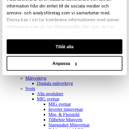
Filter
Golv- & Kombinationsmunstycke
information från din enhet till de sociala medier och
Munstycke
annons- och analysföretag som vi samarbetar med.
Motor
Dessa kan i sin tur kombinera informationen med annan
Reservdelar dammsugare
Rör & handtag
information som du har tillhandahållit eller som de har
Städset komplett
samlat in när du har använt deras tjänster.
Skarvdon
Tillbehör Ventos
Tillåt alla
Uppsamlingspåsar
Elverk
Alla produkter
Elverk
Anpassa
Tillbehör Geko Elverk
Tillbehör Honda ljuddämpade elverk
Mätverktyg
Digitala mätverktyg
Svets
Alla produkter
MIG svetsar
MIG svetsar
Inverter migsvetsar
Mig- & Flusstråd
Tillbehör Migsvets
Slangpaket Migsvetsar