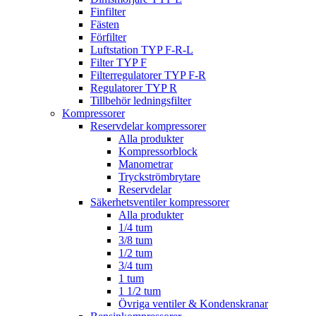
Finfilter
Fästen
Förfilter
Luftstation TYP F-R-L
Filter TYP F
Filterregulatorer TYP F-R
Regulatorer TYP R
Tillbehör ledningsfilter
Kompressorer
Reservdelar kompressorer
Alla produkter
Kompressorblock
Manometrar
Tryckströmbrytare
Reservdelar
Säkerhetsventiler kompressorer
Alla produkter
1/4 tum
3/8 tum
1/2 tum
3/4 tum
1 tum
1 1/2 tum
Övriga ventiler & Kondenskranar