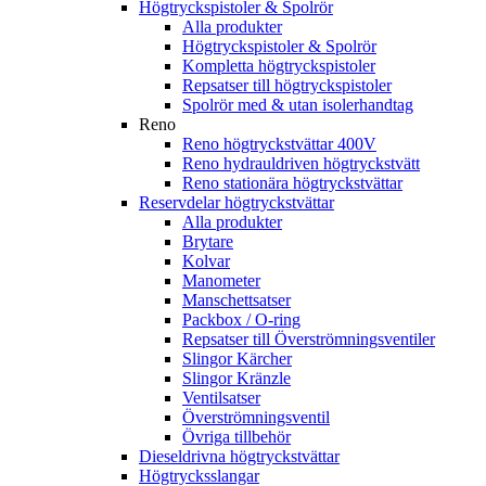
Högtryckspistoler & Spolrör
Alla produkter
Högtryckspistoler & Spolrör
Kompletta högtryckspistoler
Repsatser till högtryckspistoler
Spolrör med & utan isolerhandtag
Reno
Reno högtryckstvättar 400V
Reno hydrauldriven högtryckstvätt
Reno stationära högtryckstvättar
Reservdelar högtryckstvättar
Alla produkter
Brytare
Kolvar
Manometer
Manschettsatser
Packbox / O-ring
Repsatser till Överströmningsventiler
Slingor Kärcher
Slingor Kränzle
Ventilsatser
Överströmningsventil
Övriga tillbehör
Dieseldrivna högtryckstvättar
Högtrycksslangar