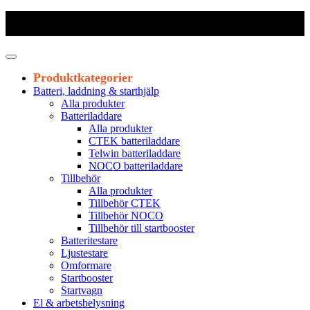
Frakt 179 kr
|
Fraktfritt från 1800 kr exkl. moms
|
Leveranstid 1-3
arbetsdagar
Produktkategorier
Batteri, laddning & starthjälp
Alla produkter
Batteriladdare
Alla produkter
CTEK batteriladdare
Telwin batteriladdare
NOCO batteriladdare
Tillbehör
Alla produkter
Tillbehör CTEK
Tillbehör NOCO
Tillbehör till startbooster
Batteritestare
Ljustestare
Omformare
Startbooster
Startvagn
El & arbetsbelysning