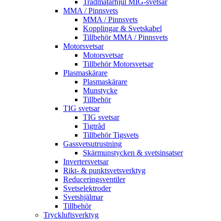
Trådmatarhjul MIG-svetsar
MMA / Pinnsvets
MMA / Pinnsvets
Kopplingar & Svetskabel
Tillbehör MMA / Pinnsvets
Motorsvetsar
Motorsvetsar
Tillbehör Motorsvetsar
Plasmaskärare
Plasmaskärare
Munstycke
Tillbehör
TIG svetsar
TIG svetsar
Tigtråd
Tillbehör Tigsvets
Gassvetsutrustning
Skärmunstycken & svetsinsatser
Invertersvetsar
Rikt- & punktsvetsverktyg
Reduceringsventiler
Svetselektroder
Svetshjälmar
Tillbehör
Tryckluftsverktyg