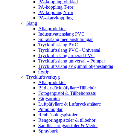
PA-koppling vinklad
PA-koppling T-rör
PA-koppling Y-rör
PA-skarvkoppling
Slang
Alla produkter
Industrivattenslang PVC
Spiralslang med anslutningar
Tryckluftsslang PVC
Tryckluftsslang PVC - Universal
Tryckluftsslang armerad PVC
Tryckluftsslang universal – Pumpar
Tryckluftsslang av gummi oljebeständig
Övrigt
Tryckluftsverktyg
Alla produkter
Bärbar däckpåfyllare/Tillbehör
Fotogenpistol & Tillbehörssats
Färgsprutor
Luftpåfyllare & Lufttrycksmätare
Pumpnipplar
Renblåsningspistoler
Rengöringspistoler & tillbehör
Sandblästringspistoler & Medel
Sprayburk