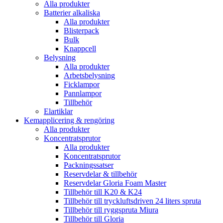
Alla produkter
Batterier alkaliska
Alla produkter
Blisterpack
Bulk
Knappcell
Belysning
Alla produkter
Arbetsbelysning
Ficklampor
Pannlampor
Tillbehör
Elartiklar
Kemapplicering & rengöring
Alla produkter
Koncentratsprutor
Alla produkter
Koncentratsprutor
Packningssatser
Reservdelar & tillbehör
Reservdelar Gloria Foam Master
Tillbehör till K20 & K24
Tillbehör till tryckluftsdriven 24 liters spruta
Tillbehör till ryggspruta Miura
Tillbehör till Gloria