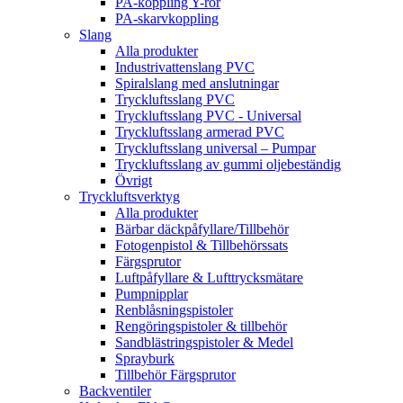
PA-koppling Y-rör
PA-skarvkoppling
Slang
Alla produkter
Industrivattenslang PVC
Spiralslang med anslutningar
Tryckluftsslang PVC
Tryckluftsslang PVC - Universal
Tryckluftsslang armerad PVC
Tryckluftsslang universal – Pumpar
Tryckluftsslang av gummi oljebeständig
Övrigt
Tryckluftsverktyg
Alla produkter
Bärbar däckpåfyllare/Tillbehör
Fotogenpistol & Tillbehörssats
Färgsprutor
Luftpåfyllare & Lufttrycksmätare
Pumpnipplar
Renblåsningspistoler
Rengöringspistoler & tillbehör
Sandblästringspistoler & Medel
Sprayburk
Tillbehör Färgsprutor
Backventiler