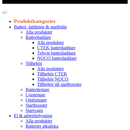
Leveranstid 1-3 arbetsdagar
Produktkategorier
Batteri, laddning & starthjälp
Alla produkter
Batteriladdare
Alla produkter
CTEK batteriladdare
Telwin batteriladdare
NOCO batteriladdare
Tillbehör
Alla produkter
Tillbehör CTEK
Tillbehör NOCO
Tillbehör till startbooster
Batteritestare
Ljustestare
Omformare
Startbooster
Startvagn
El & arbetsbelysning
Alla produkter
Batterier alkaliska