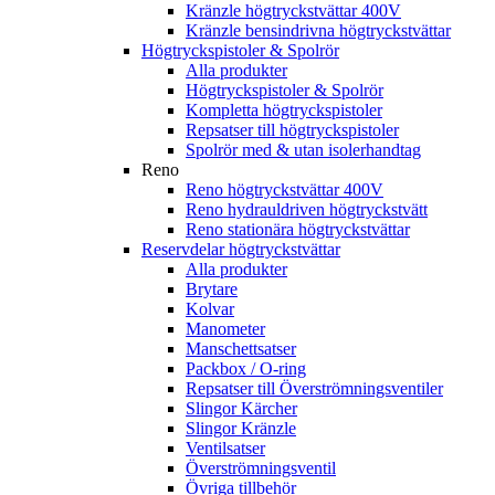
Kränzle högtryckstvättar 400V
Kränzle bensindrivna högtryckstvättar
Högtryckspistoler & Spolrör
Alla produkter
Högtryckspistoler & Spolrör
Kompletta högtryckspistoler
Repsatser till högtryckspistoler
Spolrör med & utan isolerhandtag
Reno
Reno högtryckstvättar 400V
Reno hydrauldriven högtryckstvätt
Reno stationära högtryckstvättar
Reservdelar högtryckstvättar
Alla produkter
Brytare
Kolvar
Manometer
Manschettsatser
Packbox / O-ring
Repsatser till Överströmningsventiler
Slingor Kärcher
Slingor Kränzle
Ventilsatser
Överströmningsventil
Övriga tillbehör