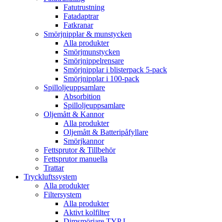
Fatutrustning
Fatadaptrar
Fatkranar
Smörjnipplar & munstycken
Alla produkter
Smörjmunstycken
Smörjnippelrensare
Smörjnipplar i blisterpack 5-pack
Smörjnipplar i 100-pack
Spilloljeuppsamlare
Absorbition
Spilloljeuppsamlare
Oljemått & Kannor
Alla produkter
Oljemått & Batteripåfyllare
Smörjkannor
Fettsprutor & Tillbehör
Fettsprutor manuella
Trattar
Tryckluftssystem
Alla produkter
Filtersystem
Alla produkter
Aktivt kolfilter
Dimsmörjare TYP L