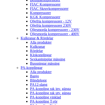
Bensinkompressorer
FIAC Kompressorer
FIAC Skruvkompressorer
Kompressorer
KGK Kompressorer
Oljefria kompressorer - 12V
Oljefria kompressorer 230V
Oljesmorda kompressorer - 230V
Oljesmorda kompressorer - 400V
Kulkranar & Rördelar
Alla produkter
Kulkranar
Rördelar
Klokopplingar
Sexkantnipplar mässing
Bussningar mässing
PA-kopplingar
Alla produkter
Banjo
Blindplugg
PA12-slang
PA-koppling rak inv. gänga
PA-koppling rak utv. gänga
PA-koppling vinklad
PA-koppling T-rör