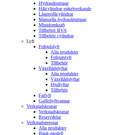
Hydraulpumpar
Hålcylindrar enkelverkande
Lågprofilcylindrar
Manuella hydraulpumpar
Minidomkraft
Tillbehör BVA
Tillbehör cylindrar
Lyft
Frihjulslyft
Alla produkter
Frihjulslyft
Tillbehör
Växellådslyftar
Alla produkter
Växellådslyftar
Hjullyftar
Tillbehör
Fatlyft
Gaffellyftvagnar
Verkstadskranar
Verkstadskranar
Reservdelar
Verkstadspressar
Alla produkter
Bänk-modell