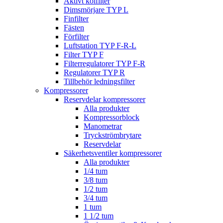
Aktivt kolfilter
Dimsmörjare TYP L
Finfilter
Fästen
Förfilter
Luftstation TYP F-R-L
Filter TYP F
Filterregulatorer TYP F-R
Regulatorer TYP R
Tillbehör ledningsfilter
Kompressorer
Reservdelar kompressorer
Alla produkter
Kompressorblock
Manometrar
Tryckströmbrytare
Reservdelar
Säkerhetsventiler kompressorer
Alla produkter
1/4 tum
3/8 tum
1/2 tum
3/4 tum
1 tum
1 1/2 tum