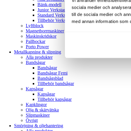
Vi använder enhetsidentifierar
Bänk-modell
sociala medier och analysera 
Junior Verkstadspress
till de sociala medier och a
Standard Verkstadspress
Tillbehör Verkstadspressar
med annan information som du 
Lyftblock
Magnetborrmaskiner
Maskinskridskor
Pallbockar
Porto Power
Metallkapning & slipning
Alla produkter
Bandsågar
Bandsågar
Bandsågar Femi
Bandsågsblad
Tillbehör bandsågar
Kapsågar
Kapsågar
Tillbehör kapsågar
Kapklingor
Olja & skärvätska
Slipmaskiner
Övrigt
Smörjning & oljehantering
Alla produkter