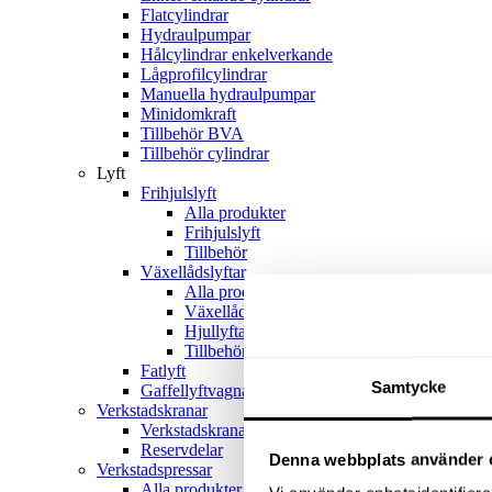
Flatcylindrar
Hydraulpumpar
Hålcylindrar enkelverkande
Lågprofilcylindrar
Manuella hydraulpumpar
Minidomkraft
Tillbehör BVA
Tillbehör cylindrar
Lyft
Frihjulslyft
Alla produkter
Frihjulslyft
Tillbehör
Växellådslyftar
Alla produkter
Växellådslyftar
Hjullyftar
Tillbehör
Fatlyft
Samtycke
Gaffellyftvagnar
Verkstadskranar
Verkstadskranar
Reservdelar
Denna webbplats använder 
Verkstadspressar
Alla produkter