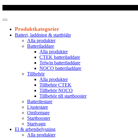
Frakt 179 kr
|
Fraktfritt från 1800 kr exkl. moms
|
Leveranstid 1-3 arb
Produktkategorier
Batteri, laddning & starthjälp
Alla produkter
Batteriladdare
Alla produkter
CTEK batteriladdare
Telwin batteriladdare
NOCO batteriladdare
Tillbehör
Alla produkter
Tillbehör CTEK
Tillbehör NOCO
Tillbehör till startbooster
Batteritestare
Ljustestare
Omformare
Startbooster
Startvagn
El & arbetsbelysning
Alla produkter