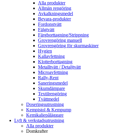
Alla produkter
Allmän rengöring
Avkalkningsmedel
Bevara-produkter
Fordonstvätt
Fälgtvätt
Färgborttagning/Strippning
Grovrengöring manuell
Grovrengöring för skurmaskiner
Hygien
Kallavfettning
Klotterborttagning
Metalltvätt / Detaljtvätt
Microavfettning
Rally-Rent
Saneringsmedel
Skumdämpare
Textilrengöring
Tvättmedel
Doseringsutrustning
Kempistol & Kempump
Kemikaliepåläggare
Lyft & verkstadsutrustning
Alla produkter
Domkrafter