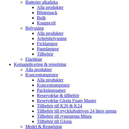
Batterier alkaliska
Alla produkter
Blisterpack
Bulk
Knappcell
Belysning
Alla produkter
Arbetsbelysning
Ficklampor
Pannlampor
Tillbehör
Elartiklar
Kemapplicering & rengöring
Alla produkter
Koncentratsprutor
Alla produkter
Koncentratsprutor
Packningssatser
Reservdelar & tillbehör
Reservdelar Gloria Foam Master
Tillbehör till K20 & K24
Tillbehör till tryckluftsdriven 24 liters spruta
Tillbehör till ryggspruta Miura
Tillbehör till Gloria
Medel & Rengöring