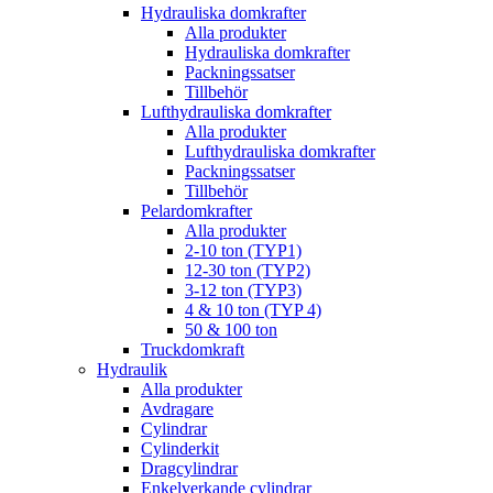
Hydrauliska domkrafter
Alla produkter
Hydrauliska domkrafter
Packningssatser
Tillbehör
Lufthydrauliska domkrafter
Alla produkter
Lufthydrauliska domkrafter
Packningssatser
Tillbehör
Pelardomkrafter
Alla produkter
2-10 ton (TYP1)
12-30 ton (TYP2)
3-12 ton (TYP3)
4 & 10 ton (TYP 4)
50 & 100 ton
Truckdomkraft
Hydraulik
Alla produkter
Avdragare
Cylindrar
Cylinderkit
Dragcylindrar
Enkelverkande cylindrar