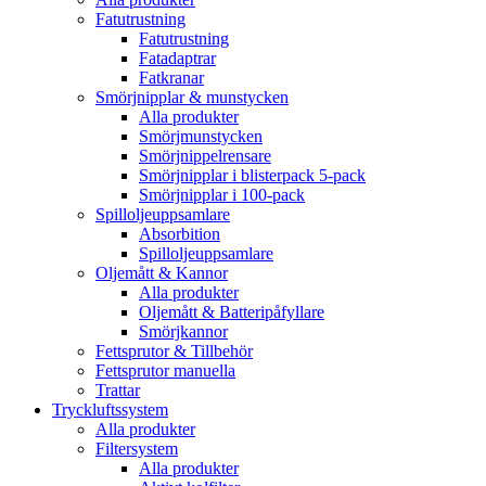
Fatutrustning
Fatutrustning
Fatadaptrar
Fatkranar
Smörjnipplar & munstycken
Alla produkter
Smörjmunstycken
Smörjnippelrensare
Smörjnipplar i blisterpack 5-pack
Smörjnipplar i 100-pack
Spilloljeuppsamlare
Absorbition
Spilloljeuppsamlare
Oljemått & Kannor
Alla produkter
Oljemått & Batteripåfyllare
Smörjkannor
Fettsprutor & Tillbehör
Fettsprutor manuella
Trattar
Tryckluftssystem
Alla produkter
Filtersystem
Alla produkter