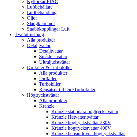
Kyltorkar FIAC
Luftbehållare
Luftbehandling
Oljor
Slangklämmor
Snabbkopplingar Luft
Tvättutrustning
Alla produkter
Detaljtvättar
Detaljtvättar
Smådelstvättar
Ultraljudstvättar
Dirtkiller & Turbokiller
Alla produkter
Dirtkiller
Turbokiller
Repsatser till Dirt/Turbokiller
Högtryckstvättar
Alla produkter
Kränzle
Kränzle stationära högtryckstvättar
Kränzle Hetvattentvättar
Kränzle högtryckstvättar 230V
Kränzle högtryckstvättar 400V
Kränzle bensindrivna högtryckstvättar