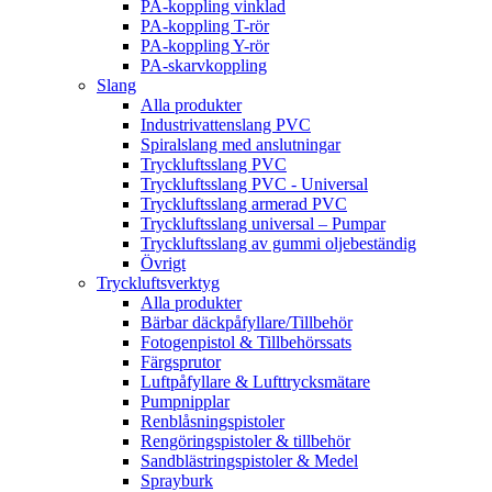
PA-koppling vinklad
PA-koppling T-rör
PA-koppling Y-rör
PA-skarvkoppling
Slang
Alla produkter
Industrivattenslang PVC
Spiralslang med anslutningar
Tryckluftsslang PVC
Tryckluftsslang PVC - Universal
Tryckluftsslang armerad PVC
Tryckluftsslang universal – Pumpar
Tryckluftsslang av gummi oljebeständig
Övrigt
Tryckluftsverktyg
Alla produkter
Bärbar däckpåfyllare/Tillbehör
Fotogenpistol & Tillbehörssats
Färgsprutor
Luftpåfyllare & Lufttrycksmätare
Pumpnipplar
Renblåsningspistoler
Rengöringspistoler & tillbehör
Sandblästringspistoler & Medel
Sprayburk