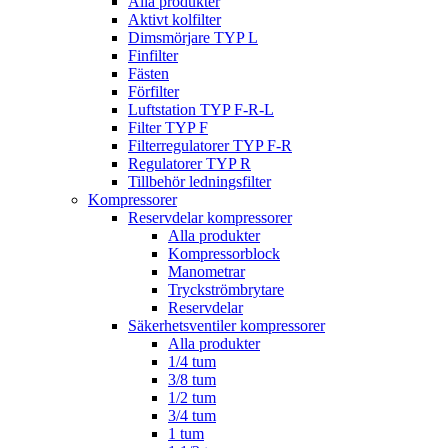
Alla produkter
Aktivt kolfilter
Dimsmörjare TYP L
Finfilter
Fästen
Förfilter
Luftstation TYP F-R-L
Filter TYP F
Filterregulatorer TYP F-R
Regulatorer TYP R
Tillbehör ledningsfilter
Kompressorer
Reservdelar kompressorer
Alla produkter
Kompressorblock
Manometrar
Tryckströmbrytare
Reservdelar
Säkerhetsventiler kompressorer
Alla produkter
1/4 tum
3/8 tum
1/2 tum
3/4 tum
1 tum