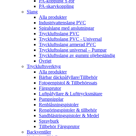
PA-koppling Y-rör
PA-skarvkoppling
Slang
Alla produkter
Industrivattenslang PVC
Spiralslang med anslutningar
Tryckluftsslang PVC
Tryckluftsslang PVC - Universal
Tryckluftsslang armerad PVC
Tryckluftsslang universal – Pumpar
Tryckluftsslang av gummi oljebeständig
Övrigt
Tryckluftsverktyg
Alla produkter
Bärbar däckpåfyllare/Tillbehör
Fotogenpistol & Tillbehörssats
Färgsprutor
Luftpåfyllare & Lufttrycksmätare
Pumpnipplar
Renblåsningspistoler
Rengöringspistoler & tillbehör
Sandblästringspistoler & Medel
Sprayburk
Tillbehör Färgsprutor
Backventiler