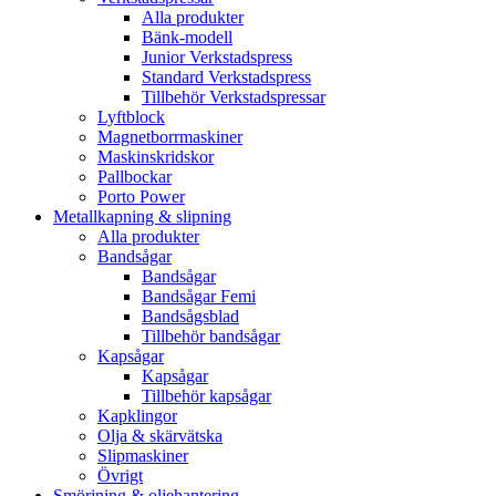
Alla produkter
Bänk-modell
Junior Verkstadspress
Standard Verkstadspress
Tillbehör Verkstadspressar
Lyftblock
Magnetborrmaskiner
Maskinskridskor
Pallbockar
Porto Power
Metallkapning & slipning
Alla produkter
Bandsågar
Bandsågar
Bandsågar Femi
Bandsågsblad
Tillbehör bandsågar
Kapsågar
Kapsågar
Tillbehör kapsågar
Kapklingor
Olja & skärvätska
Slipmaskiner
Övrigt
Smörjning & oljehantering