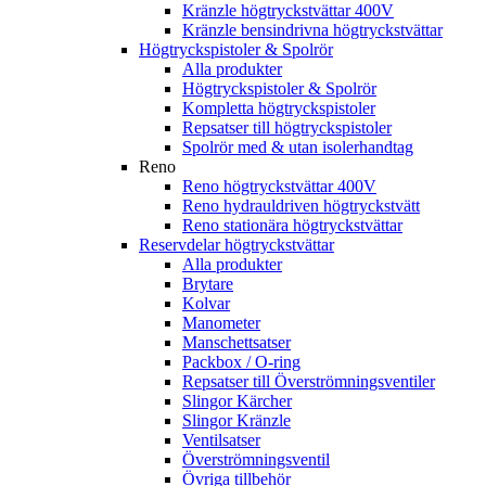
Kränzle högtryckstvättar 400V
Kränzle bensindrivna högtryckstvättar
Högtryckspistoler & Spolrör
Alla produkter
Högtryckspistoler & Spolrör
Kompletta högtryckspistoler
Repsatser till högtryckspistoler
Spolrör med & utan isolerhandtag
Reno
Reno högtryckstvättar 400V
Reno hydrauldriven högtryckstvätt
Reno stationära högtryckstvättar
Reservdelar högtryckstvättar
Alla produkter
Brytare
Kolvar
Manometer
Manschettsatser
Packbox / O-ring
Repsatser till Överströmningsventiler
Slingor Kärcher
Slingor Kränzle
Ventilsatser
Överströmningsventil
Övriga tillbehör