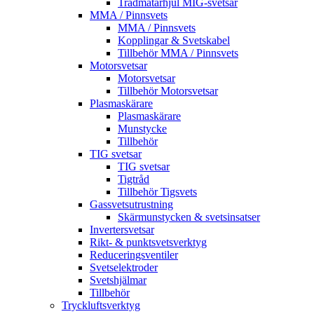
Trådmatarhjul MIG-svetsar
MMA / Pinnsvets
MMA / Pinnsvets
Kopplingar & Svetskabel
Tillbehör MMA / Pinnsvets
Motorsvetsar
Motorsvetsar
Tillbehör Motorsvetsar
Plasmaskärare
Plasmaskärare
Munstycke
Tillbehör
TIG svetsar
TIG svetsar
Tigtråd
Tillbehör Tigsvets
Gassvetsutrustning
Skärmunstycken & svetsinsatser
Invertersvetsar
Rikt- & punktsvetsverktyg
Reduceringsventiler
Svetselektroder
Svetshjälmar
Tillbehör
Tryckluftsverktyg