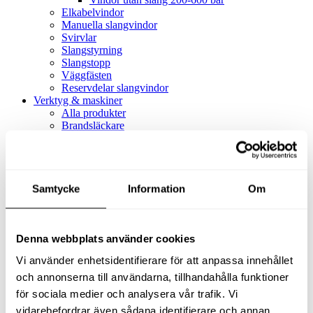
Elkabelvindor
Manuella slangvindor
Svirvlar
Slangstyrning
Slangstopp
Väggfästen
Reservdelar slangvindor
Verktyg & maskiner
Alla produkter
Brandsläckare
Alla produkter
Brandsläckare
Tillbehör brandsläckare
Dammsugare
Samtycke
Alla produkter
Information
Om
Slang & Tillbehör
Slang metervara
Slang komplett
Denna webbplats använder cookies
Slangfäste
Textil- & Våtdammsugare
Vi använder enhetsidentifierare för att anpassa innehållet
Textil- & Våtdammsugare
Tillbehör Textil- & våtdammsugare
och annonserna till användarna, tillhandahålla funktioner
Adaptrar
för sociala medier och analysera vår trafik. Vi
Dammsugare
vidarebefordrar även sådana identifierare och annan