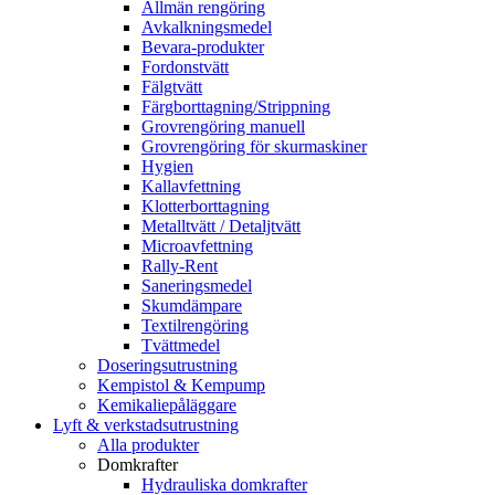
Allmän rengöring
Avkalkningsmedel
Bevara-produkter
Fordonstvätt
Fälgtvätt
Färgborttagning/Strippning
Grovrengöring manuell
Grovrengöring för skurmaskiner
Hygien
Kallavfettning
Klotterborttagning
Metalltvätt / Detaljtvätt
Microavfettning
Rally-Rent
Saneringsmedel
Skumdämpare
Textilrengöring
Tvättmedel
Doseringsutrustning
Kempistol & Kempump
Kemikaliepåläggare
Lyft & verkstadsutrustning
Alla produkter
Domkrafter
Hydrauliska domkrafter