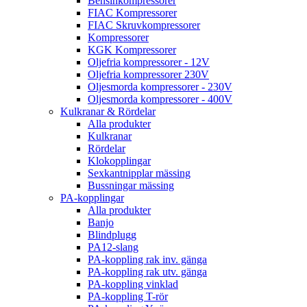
Bensinkompressorer
FIAC Kompressorer
FIAC Skruvkompressorer
Kompressorer
KGK Kompressorer
Oljefria kompressorer - 12V
Oljefria kompressorer 230V
Oljesmorda kompressorer - 230V
Oljesmorda kompressorer - 400V
Kulkranar & Rördelar
Alla produkter
Kulkranar
Rördelar
Klokopplingar
Sexkantnipplar mässing
Bussningar mässing
PA-kopplingar
Alla produkter
Banjo
Blindplugg
PA12-slang
PA-koppling rak inv. gänga
PA-koppling rak utv. gänga
PA-koppling vinklad
PA-koppling T-rör