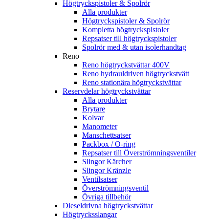
Högtryckspistoler & Spolrör
Alla produkter
Högtryckspistoler & Spolrör
Kompletta högtryckspistoler
Repsatser till högtryckspistoler
Spolrör med & utan isolerhandtag
Reno
Reno högtryckstvättar 400V
Reno hydrauldriven högtryckstvätt
Reno stationära högtryckstvättar
Reservdelar högtryckstvättar
Alla produkter
Brytare
Kolvar
Manometer
Manschettsatser
Packbox / O-ring
Repsatser till Överströmningsventiler
Slingor Kärcher
Slingor Kränzle
Ventilsatser
Överströmningsventil
Övriga tillbehör
Dieseldrivna högtryckstvättar
Högtrycksslangar