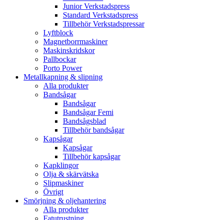
Junior Verkstadspress
Standard Verkstadspress
Tillbehör Verkstadspressar
Lyftblock
Magnetborrmaskiner
Maskinskridskor
Pallbockar
Porto Power
Metallkapning & slipning
Alla produkter
Bandsågar
Bandsågar
Bandsågar Femi
Bandsågsblad
Tillbehör bandsågar
Kapsågar
Kapsågar
Tillbehör kapsågar
Kapklingor
Olja & skärvätska
Slipmaskiner
Övrigt
Smörjning & oljehantering
Alla produkter
Fatutrustning