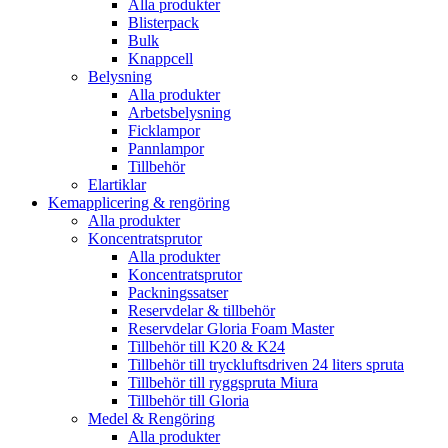
Alla produkter
Blisterpack
Bulk
Knappcell
Belysning
Alla produkter
Arbetsbelysning
Ficklampor
Pannlampor
Tillbehör
Elartiklar
Kemapplicering & rengöring
Alla produkter
Koncentratsprutor
Alla produkter
Koncentratsprutor
Packningssatser
Reservdelar & tillbehör
Reservdelar Gloria Foam Master
Tillbehör till K20 & K24
Tillbehör till tryckluftsdriven 24 liters spruta
Tillbehör till ryggspruta Miura
Tillbehör till Gloria
Medel & Rengöring
Alla produkter