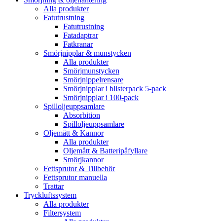
Alla produkter
Fatutrustning
Fatutrustning
Fatadaptrar
Fatkranar
Smörjnipplar & munstycken
Alla produkter
Smörjmunstycken
Smörjnippelrensare
Smörjnipplar i blisterpack 5-pack
Smörjnipplar i 100-pack
Spilloljeuppsamlare
Absorbition
Spilloljeuppsamlare
Oljemått & Kannor
Alla produkter
Oljemått & Batteripåfyllare
Smörjkannor
Fettsprutor & Tillbehör
Fettsprutor manuella
Trattar
Tryckluftssystem
Alla produkter
Filtersystem