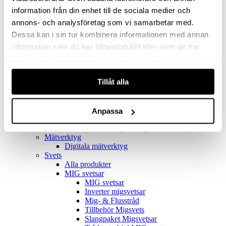
Filter
Golv- & Kombinationsmunstycke
information från din enhet till de sociala medier och
Munstycke
annons- och analysföretag som vi samarbetar med.
Motor
Dessa kan i sin tur kombinera informationen med annan
Reservdelar dammsugare
Rör & handtag
information som du har tillhandahållit eller som de har
Städset komplett
samlat in när du har använt deras tjänster.
Skarvdon
Tillbehör Ventos
Tillåt alla
Uppsamlingspåsar
Elverk
Alla produkter
Elverk
Anpassa
Tillbehör Geko Elverk
Tillbehör Honda ljuddämpade elverk
Mätverktyg
Digitala mätverktyg
Svets
Alla produkter
MIG svetsar
MIG svetsar
Inverter migsvetsar
Mig- & Flusstråd
Tillbehör Migsvets
Slangpaket Migsvetsar