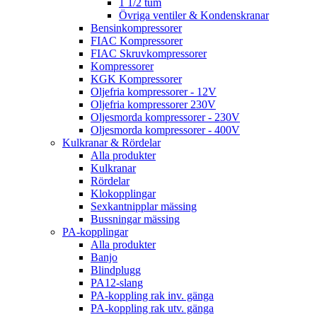
1 1/2 tum
Övriga ventiler & Kondenskranar
Bensinkompressorer
FIAC Kompressorer
FIAC Skruvkompressorer
Kompressorer
KGK Kompressorer
Oljefria kompressorer - 12V
Oljefria kompressorer 230V
Oljesmorda kompressorer - 230V
Oljesmorda kompressorer - 400V
Kulkranar & Rördelar
Alla produkter
Kulkranar
Rördelar
Klokopplingar
Sexkantnipplar mässing
Bussningar mässing
PA-kopplingar
Alla produkter
Banjo
Blindplugg
PA12-slang
PA-koppling rak inv. gänga
PA-koppling rak utv. gänga