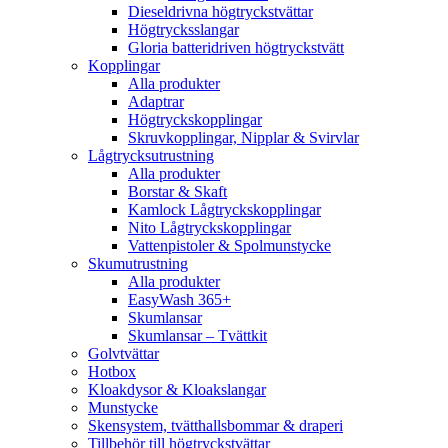
Dieseldrivna högtryckstvättar
Högtrycksslangar
Gloria batteridriven högtryckstvätt
Kopplingar
Alla produkter
Adaptrar
Högtryckskopplingar
Skruvkopplingar, Nipplar & Svirvlar
Lågtrycksutrustning
Alla produkter
Borstar & Skaft
Kamlock Lågtryckskopplingar
Nito Lågtryckskopplingar
Vattenpistoler & Spolmunstycke
Skumutrustning
Alla produkter
EasyWash 365+
Skumlansar
Skumlansar – Tvättkit
Golvtvättar
Hotbox
Kloakdysor & Kloakslangar
Munstycke
Skensystem, tvätthallsbommar & draperi
Tillbehör till högtryckstvättar