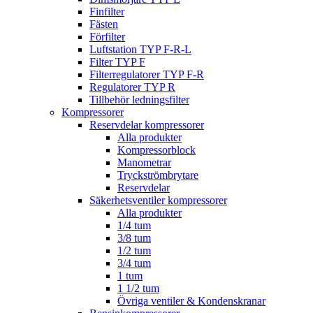
Finfilter
Fästen
Förfilter
Luftstation TYP F-R-L
Filter TYP F
Filterregulatorer TYP F-R
Regulatorer TYP R
Tillbehör ledningsfilter
Kompressorer
Reservdelar kompressorer
Alla produkter
Kompressorblock
Manometrar
Tryckströmbrytare
Reservdelar
Säkerhetsventiler kompressorer
Alla produkter
1/4 tum
3/8 tum
1/2 tum
3/4 tum
1 tum
1 1/2 tum
Övriga ventiler & Kondenskranar