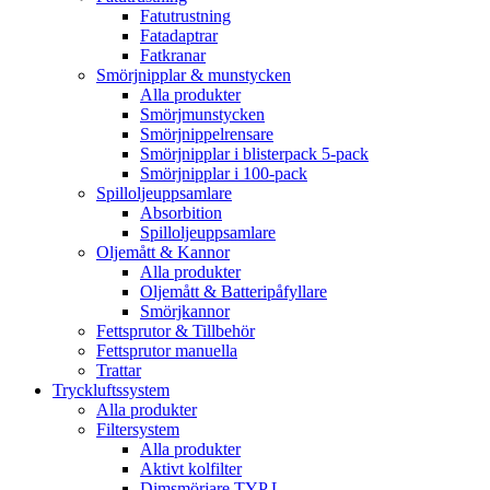
Fatutrustning
Fatadaptrar
Fatkranar
Smörjnipplar & munstycken
Alla produkter
Smörjmunstycken
Smörjnippelrensare
Smörjnipplar i blisterpack 5-pack
Smörjnipplar i 100-pack
Spilloljeuppsamlare
Absorbition
Spilloljeuppsamlare
Oljemått & Kannor
Alla produkter
Oljemått & Batteripåfyllare
Smörjkannor
Fettsprutor & Tillbehör
Fettsprutor manuella
Trattar
Tryckluftssystem
Alla produkter
Filtersystem
Alla produkter
Aktivt kolfilter
Dimsmörjare TYP L