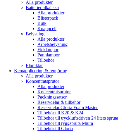
Alla produkter
Batterier alkaliska
Alla produkter
Blisterpack
Bulk
Knappcell
Belysning
Alla produkter
Arbetsbelysning
Ficklampor
Pannlampor
Tillbehör
Elartiklar
Kemapplicering & rengöring
Alla produkter
Koncentratsprutor
Alla produkter
Koncentratsprutor
Packningssatser
Reservdelar & tillbehör
Reservdelar Gloria Foam Master
Tillbehör till K20 & K24
Tillbehör till tryckluftsdriven 24 liters spruta
Tillbehör till ryggspruta Miura
Tillbehör till Gloria