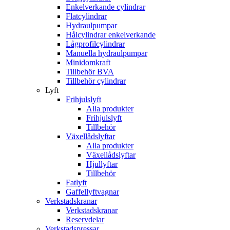
Enkelverkande cylindrar
Flatcylindrar
Hydraulpumpar
Hålcylindrar enkelverkande
Lågprofilcylindrar
Manuella hydraulpumpar
Minidomkraft
Tillbehör BVA
Tillbehör cylindrar
Lyft
Frihjulslyft
Alla produkter
Frihjulslyft
Tillbehör
Växellådslyftar
Alla produkter
Växellådslyftar
Hjullyftar
Tillbehör
Fatlyft
Gaffellyftvagnar
Verkstadskranar
Verkstadskranar
Reservdelar
Verkstadspressar