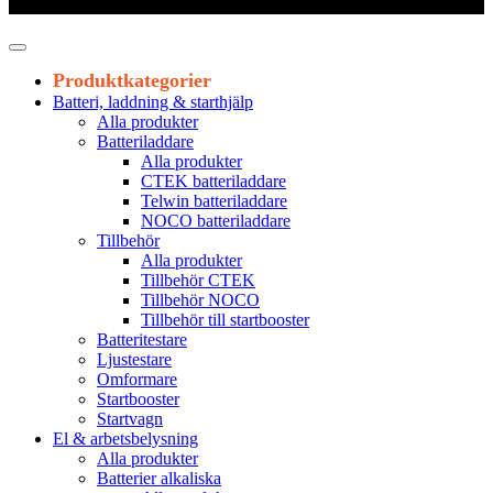
Leveranstid 1-3 arbetsdagar
Produktkategorier
Batteri, laddning & starthjälp
Alla produkter
Batteriladdare
Alla produkter
CTEK batteriladdare
Telwin batteriladdare
NOCO batteriladdare
Tillbehör
Alla produkter
Tillbehör CTEK
Tillbehör NOCO
Tillbehör till startbooster
Batteritestare
Ljustestare
Omformare
Startbooster
Startvagn
El & arbetsbelysning
Alla produkter
Batterier alkaliska