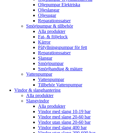
Oljepumpar Elektriska
Oljeslangar
Oljesugar
Reparationssatser
Smörjpumpar & tillbehör
Alla produkter
Fat- & följelock
Kärror
Påfyllningspumpar för fett
Reparationssatser
Slangar
Smörjpumpar
Smörjhandtag & mätare
Vattenpumpar
Vattenpumpar
Tillbehör Vattenpumpar
Vindor & slanghantering
Alla produkter
Slangvindor
Alla produkter
Vindor med slang 10-19 bar
Vindor med slang 20-60 bar
Vindor utan slang 20-60 bar
Vindor med slang 400 bar
Vindor utan slang 200-600 bar