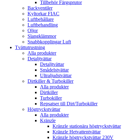
Tillbehör Färgsprutor
Backventiler
Kyltorkar FIAC
Luftbehållare
Luftbehandling
Oljor
Slangklämmor
Snabbkopplingar Luft
Tvättutrustning
Alla produkter
Detaljtvättar
Detaljtvättar
Smådelstvättar
Ultraljudstvättar
Dirtkiller & Turbokiller
Alla produkter
Dirtkiller
Turbokiller
Repsatser till Dirt/Turbokiller
Högtryckstvättar
Alla produkter
Kränzle
Kränzle stationära högtryckstvättar
Kränzle Hetvattentvättar
Kränzle högtryckstvättar 230V