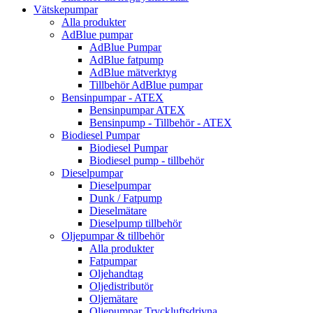
Vätskepumpar
Alla produkter
AdBlue pumpar
AdBlue Pumpar
AdBlue fatpump
AdBlue mätverktyg
Tillbehör AdBlue pumpar
Bensinpumpar - ATEX
Bensinpumpar ATEX
Bensinpump - Tillbehör - ATEX
Biodiesel Pumpar
Biodiesel Pumpar
Biodiesel pump - tillbehör
Dieselpumpar
Dieselpumpar
Dunk / Fatpump
Dieselmätare
Dieselpump tillbehör
Oljepumpar & tillbehör
Alla produkter
Fatpumpar
Oljehandtag
Oljedistributör
Oljemätare
Oljepumpar Tryckluftsdrivna