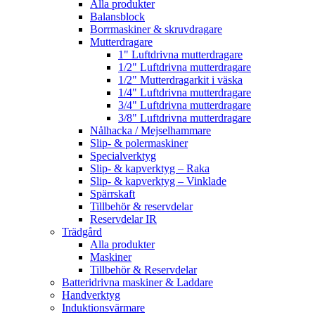
Alla produkter
Balansblock
Borrmaskiner & skruvdragare
Mutterdragare
1" Luftdrivna mutterdragare
1/2" Luftdrivna mutterdragare
1/2" Mutterdragarkit i väska
1/4" Luftdrivna mutterdragare
3/4" Luftdrivna mutterdragare
3/8" Luftdrivna mutterdragare
Nålhacka / Mejselhammare
Slip- & polermaskiner
Specialverktyg
Slip- & kapverktyg – Raka
Slip- & kapverktyg – Vinklade
Spärrskaft
Tillbehör & reservdelar
Reservdelar IR
Trädgård
Alla produkter
Maskiner
Tillbehör & Reservdelar
Batteridrivna maskiner & Laddare
Handverktyg
Induktionsvärmare