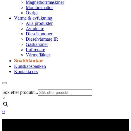
Magnetborrmaskiner
Montörsmattor
Övrigt
Värme & avfuktning
Alla produkter
Avfuktare
Dieselkanoner
Dieselvärmare IR
Gaskanoner
Luftrenare
Värmefläktar
Snabblänkar
Kunskapsbanken
Kontakta oss
Sök efter produkt...
×
0
Frakt 179 kr
Fraktfritt från 1800 kr exkl. moms