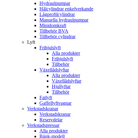
Hydraulpumpar
Hålcylindrar enkelverkande
Lågprofilcylindrar
Manuella hydraulpumpar
Minidomkraft
Tillbehör BVA
Tillbehör cylindrar
Lyft
Frihjulslyft
Alla produkter
Frihjulslyft
Tillbehör
Växellådslyftar
Alla produkter
Växellådslyftar
Hjullyftar
Tillbehör
Fatlyft
Gaffellyftvagnar
Verkstadskranar
Verkstadskranar
Reservdelar
Verkstadspressar
Alla produkter
Bänk-modell