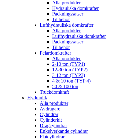
Alla produkter
Hydrauliska domkrafter
Packningssatser
Tillbehör
Lufthydrauliska domkrafter
Alla produkter
Lufthydrauliska domkrafter
Packningssatser
Tillbehör
Pelardomkrafter
Alla produkter
2-10 ton (TYP1)
12-30 ton (TYP2)
3-12 ton (TYP3)
4 & 10 ton (TYP 4)
50 & 100 ton
Truckdomkraft
Hydraulik
Alla produkter
Avdragare
Cylindrar
Cylinderkit
Dragcylindrar
Enkelverkande cylindrar
Flatcylindrar