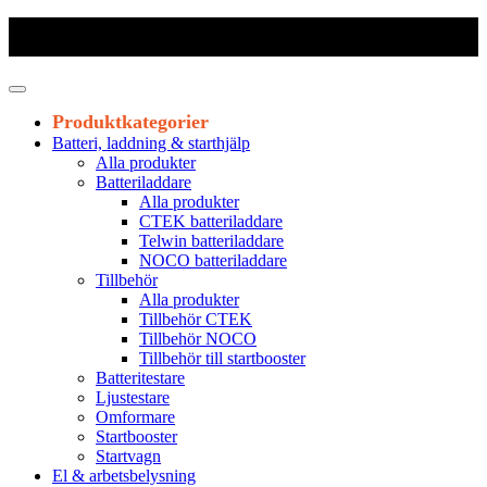
Frakt 179 kr
|
Fraktfritt från 1800 kr exkl. moms
|
Leveranstid 1-3
arbetsdagar
Produktkategorier
Batteri, laddning & starthjälp
Alla produkter
Batteriladdare
Alla produkter
CTEK batteriladdare
Telwin batteriladdare
NOCO batteriladdare
Tillbehör
Alla produkter
Tillbehör CTEK
Tillbehör NOCO
Tillbehör till startbooster
Batteritestare
Ljustestare
Omformare
Startbooster
Startvagn
El & arbetsbelysning