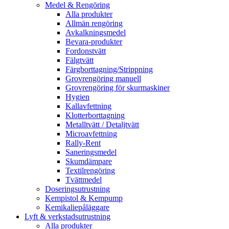
Medel & Rengöring
Alla produkter
Allmän rengöring
Avkalkningsmedel
Bevara-produkter
Fordonstvätt
Fälgtvätt
Färgborttagning/Strippning
Grovrengöring manuell
Grovrengöring för skurmaskiner
Hygien
Kallavfettning
Klotterborttagning
Metalltvätt / Detaljtvätt
Microavfettning
Rally-Rent
Saneringsmedel
Skumdämpare
Textilrengöring
Tvättmedel
Doseringsutrustning
Kempistol & Kempump
Kemikaliepåläggare
Lyft & verkstadsutrustning
Alla produkter