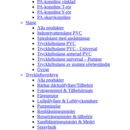
PA-koppling vinklad
PA-koppling T-rör
PA-koppling Y-rör
PA-skarvkoppling
Slang
Alla produkter
Industrivattenslang PVC
Spiralslang med anslutningar
Tryckluftsslang PVC
Tryckluftsslang PVC - Universal
Tryckluftsslang armerad PVC
Tryckluftsslang universal – Pumpar
Tryckluftsslang av gummi oljebeständig
Övrigt
Tryckluftsverktyg
Alla produkter
Bärbar däckpåfyllare/Tillbehör
Fotogenpistol & Tillbehörssats
Färgsprutor
Luftpåfyllare & Lufttrycksmätare
Pumpnipplar
Renblåsningspistoler
Rengöringspistoler & tillbehör
Sandblästringspistoler & Medel
Sprayburk