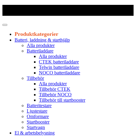
Frakt 179 kr
|
Fraktfritt från 1800 kr exkl. moms
|
Leveranstid 1-3
arbetsdagar
Produktkategorier
Batteri, laddning & starthjälp
Alla produkter
Batteriladdare
Alla produkter
CTEK batteriladdare
Telwin batteriladdare
NOCO batteriladdare
Tillbehör
Alla produkter
Tillbehör CTEK
Tillbehör NOCO
Tillbehör till startbooster
Batteritestare
Ljustestare
Omformare
Startbooster
Startvagn
El & arbetsbelysning