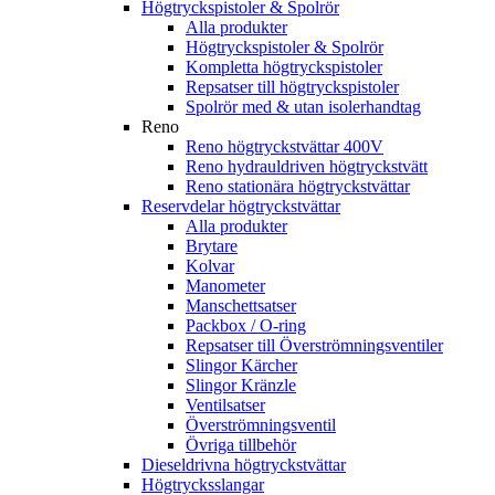
Högtryckspistoler & Spolrör
Alla produkter
Högtryckspistoler & Spolrör
Kompletta högtryckspistoler
Repsatser till högtryckspistoler
Spolrör med & utan isolerhandtag
Reno
Reno högtryckstvättar 400V
Reno hydrauldriven högtryckstvätt
Reno stationära högtryckstvättar
Reservdelar högtryckstvättar
Alla produkter
Brytare
Kolvar
Manometer
Manschettsatser
Packbox / O-ring
Repsatser till Överströmningsventiler
Slingor Kärcher
Slingor Kränzle
Ventilsatser
Överströmningsventil
Övriga tillbehör
Dieseldrivna högtryckstvättar
Högtrycksslangar