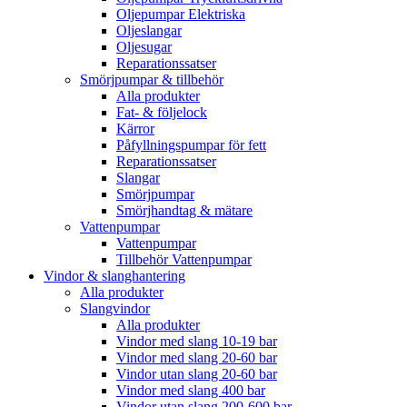
Oljepumpar Elektriska
Oljeslangar
Oljesugar
Reparationssatser
Smörjpumpar & tillbehör
Alla produkter
Fat- & följelock
Kärror
Påfyllningspumpar för fett
Reparationssatser
Slangar
Smörjpumpar
Smörjhandtag & mätare
Vattenpumpar
Vattenpumpar
Tillbehör Vattenpumpar
Vindor & slanghantering
Alla produkter
Slangvindor
Alla produkter
Vindor med slang 10-19 bar
Vindor med slang 20-60 bar
Vindor utan slang 20-60 bar
Vindor med slang 400 bar
Vindor utan slang 200-600 bar