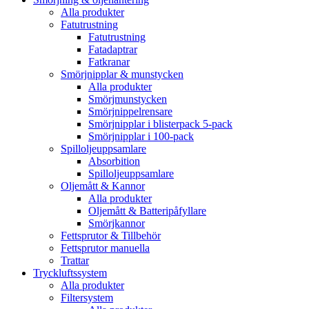
Alla produkter
Fatutrustning
Fatutrustning
Fatadaptrar
Fatkranar
Smörjnipplar & munstycken
Alla produkter
Smörjmunstycken
Smörjnippelrensare
Smörjnipplar i blisterpack 5-pack
Smörjnipplar i 100-pack
Spilloljeuppsamlare
Absorbition
Spilloljeuppsamlare
Oljemått & Kannor
Alla produkter
Oljemått & Batteripåfyllare
Smörjkannor
Fettsprutor & Tillbehör
Fettsprutor manuella
Trattar
Tryckluftssystem
Alla produkter
Filtersystem