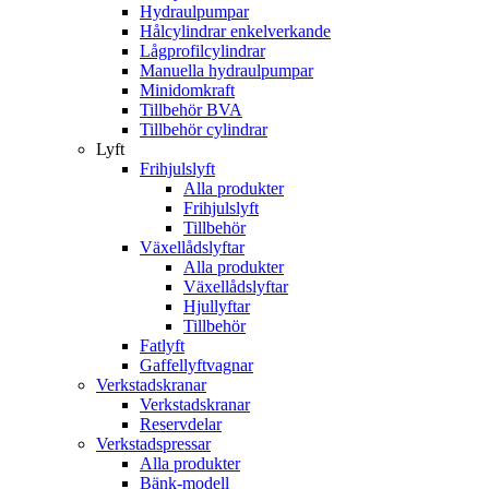
Hydraulpumpar
Hålcylindrar enkelverkande
Lågprofilcylindrar
Manuella hydraulpumpar
Minidomkraft
Tillbehör BVA
Tillbehör cylindrar
Lyft
Frihjulslyft
Alla produkter
Frihjulslyft
Tillbehör
Växellådslyftar
Alla produkter
Växellådslyftar
Hjullyftar
Tillbehör
Fatlyft
Gaffellyftvagnar
Verkstadskranar
Verkstadskranar
Reservdelar
Verkstadspressar
Alla produkter
Bänk-modell