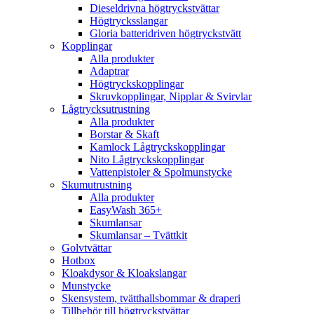
Dieseldrivna högtryckstvättar
Högtrycksslangar
Gloria batteridriven högtryckstvätt
Kopplingar
Alla produkter
Adaptrar
Högtryckskopplingar
Skruvkopplingar, Nipplar & Svirvlar
Lågtrycksutrustning
Alla produkter
Borstar & Skaft
Kamlock Lågtryckskopplingar
Nito Lågtryckskopplingar
Vattenpistoler & Spolmunstycke
Skumutrustning
Alla produkter
EasyWash 365+
Skumlansar
Skumlansar – Tvättkit
Golvtvättar
Hotbox
Kloakdysor & Kloakslangar
Munstycke
Skensystem, tvätthallsbommar & draperi
Tillbehör till högtryckstvättar