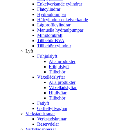
Enkelverkande cylindrar
Flatcylindrar
Hydraulpumpar
Hålcylindrar enkelverkande
Lågprofilcylindrar
Manuella hydraulpumpar
Minidomkraft
Tillbehör BVA
Tillbehör cylindrar
Lyft
Frihjulslyft
Alla produkter
Frihjulslyft
Tillbehör
Växellådslyftar
Alla produkter
Växellådslyftar
Hjullyftar
Tillbehör
Fatlyft
Gaffellyftvagnar
Verkstadskranar
Verkstadskranar
Reservdelar
Verkstadspressar