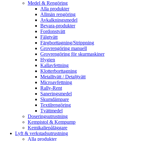
Medel & Rengöring
Alla produkter
Allmän rengöring
Avkalkningsmedel
Bevara-produkter
Fordonstvätt
Fälgtvätt
Färgborttagning/Strippning
Grovrengöring manuell
Grovrengöring för skurmaskiner
Hygien
Kallavfettning
Klotterborttagning
Metalltvätt / Detaljtvätt
Microavfettning
Rally-Rent
Saneringsmedel
Skumdämpare
Textilrengöring
Tvättmedel
Doseringsutrustning
Kempistol & Kempump
Kemikaliepåläggare
Lyft & verkstadsutrustning
Alla produkter