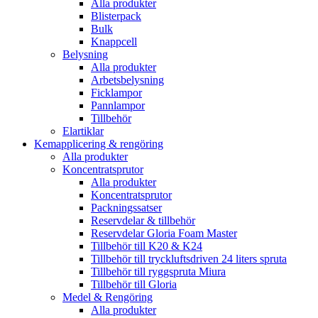
Alla produkter
Blisterpack
Bulk
Knappcell
Belysning
Alla produkter
Arbetsbelysning
Ficklampor
Pannlampor
Tillbehör
Elartiklar
Kemapplicering & rengöring
Alla produkter
Koncentratsprutor
Alla produkter
Koncentratsprutor
Packningssatser
Reservdelar & tillbehör
Reservdelar Gloria Foam Master
Tillbehör till K20 & K24
Tillbehör till tryckluftsdriven 24 liters spruta
Tillbehör till ryggspruta Miura
Tillbehör till Gloria
Medel & Rengöring
Alla produkter