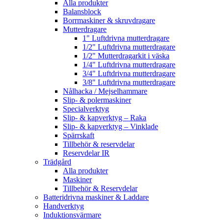
Alla produkter
Balansblock
Borrmaskiner & skruvdragare
Mutterdragare
1" Luftdrivna mutterdragare
1/2" Luftdrivna mutterdragare
1/2" Mutterdragarkit i väska
1/4" Luftdrivna mutterdragare
3/4" Luftdrivna mutterdragare
3/8" Luftdrivna mutterdragare
Nålhacka / Mejselhammare
Slip- & polermaskiner
Specialverktyg
Slip- & kapverktyg – Raka
Slip- & kapverktyg – Vinklade
Spärrskaft
Tillbehör & reservdelar
Reservdelar IR
Trädgård
Alla produkter
Maskiner
Tillbehör & Reservdelar
Batteridrivna maskiner & Laddare
Handverktyg
Induktionsvärmare