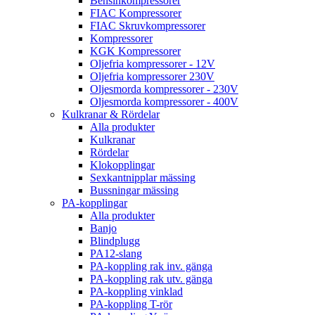
Bensinkompressorer
FIAC Kompressorer
FIAC Skruvkompressorer
Kompressorer
KGK Kompressorer
Oljefria kompressorer - 12V
Oljefria kompressorer 230V
Oljesmorda kompressorer - 230V
Oljesmorda kompressorer - 400V
Kulkranar & Rördelar
Alla produkter
Kulkranar
Rördelar
Klokopplingar
Sexkantnipplar mässing
Bussningar mässing
PA-kopplingar
Alla produkter
Banjo
Blindplugg
PA12-slang
PA-koppling rak inv. gänga
PA-koppling rak utv. gänga
PA-koppling vinklad
PA-koppling T-rör