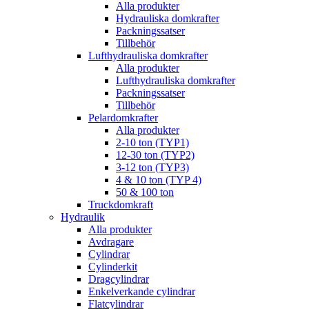
Alla produkter
Hydrauliska domkrafter
Packningssatser
Tillbehör
Lufthydrauliska domkrafter
Alla produkter
Lufthydrauliska domkrafter
Packningssatser
Tillbehör
Pelardomkrafter
Alla produkter
2-10 ton (TYP1)
12-30 ton (TYP2)
3-12 ton (TYP3)
4 & 10 ton (TYP 4)
50 & 100 ton
Truckdomkraft
Hydraulik
Alla produkter
Avdragare
Cylindrar
Cylinderkit
Dragcylindrar
Enkelverkande cylindrar
Flatcylindrar