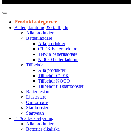
Leveranstid 1-3 arbetsdagar
Produktkategorier
Batteri, laddning & starthjälp
Alla produkter
Batteriladdare
Alla produkter
CTEK batteriladdare
Telwin batteriladdare
NOCO batteriladdare
Tillbehör
Alla produkter
Tillbehör CTEK
Tillbehör NOCO
Tillbehör till startbooster
Batteritestare
Ljustestare
Omformare
Startbooster
Startvagn
El & arbetsbelysning
Alla produkter
Batterier alkaliska