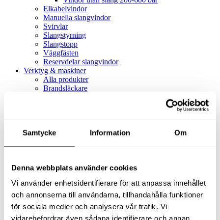
Elkabelvindor
Manuella slangvindor
Svirvlar
Slangstyrning
Slangstopp
Väggfästen
Reservdelar slangvindor
Verktyg & maskiner
Alla produkter
Brandsläckare
Alla produkter
Brandsläckare
Tillbehör brandsläckare
Dammsugare
Samtycke
Alla produkter
Information
Om
Slang & Tillbehör
Slang metervara
Slang komplett
Denna webbplats använder cookies
Slangfäste
Textil- & Våtdammsugare
Vi använder enhetsidentifierare för att anpassa innehållet
Textil- & Våtdammsugare
Tillbehör Textil- & våtdammsugare
och annonserna till användarna, tillhandahålla funktioner
Adaptrar
för sociala medier och analysera vår trafik. Vi
Dammsugare
vidarebefordrar även sådana identifierare och annan