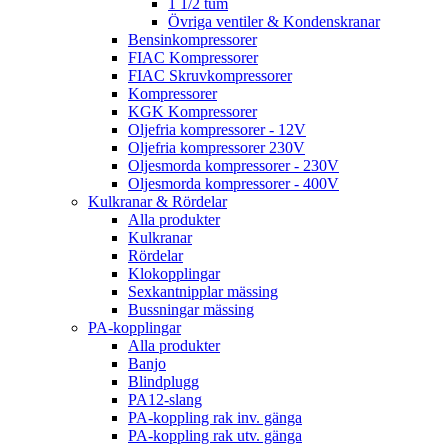
1 1/2 tum
Övriga ventiler & Kondenskranar
Bensinkompressorer
FIAC Kompressorer
FIAC Skruvkompressorer
Kompressorer
KGK Kompressorer
Oljefria kompressorer - 12V
Oljefria kompressorer 230V
Oljesmorda kompressorer - 230V
Oljesmorda kompressorer - 400V
Kulkranar & Rördelar
Alla produkter
Kulkranar
Rördelar
Klokopplingar
Sexkantnipplar mässing
Bussningar mässing
PA-kopplingar
Alla produkter
Banjo
Blindplugg
PA12-slang
PA-koppling rak inv. gänga
PA-koppling rak utv. gänga