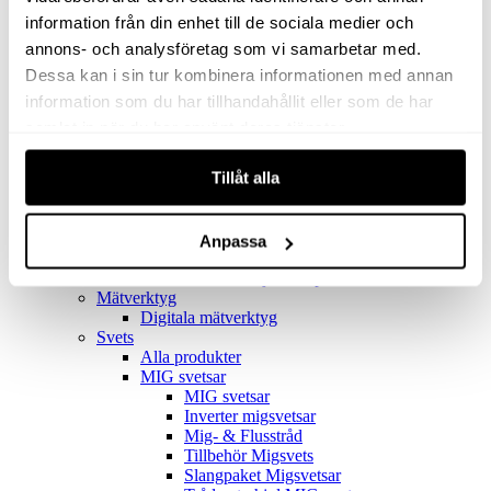
Filter
Golv- & Kombinationsmunstycke
information från din enhet till de sociala medier och
Munstycke
annons- och analysföretag som vi samarbetar med.
Motor
Dessa kan i sin tur kombinera informationen med annan
Reservdelar dammsugare
Rör & handtag
information som du har tillhandahållit eller som de har
Städset komplett
samlat in när du har använt deras tjänster.
Skarvdon
Tillbehör Ventos
Tillåt alla
Uppsamlingspåsar
Elverk
Alla produkter
Elverk
Anpassa
Tillbehör Geko Elverk
Tillbehör Honda ljuddämpade elverk
Mätverktyg
Digitala mätverktyg
Svets
Alla produkter
MIG svetsar
MIG svetsar
Inverter migsvetsar
Mig- & Flusstråd
Tillbehör Migsvets
Slangpaket Migsvetsar