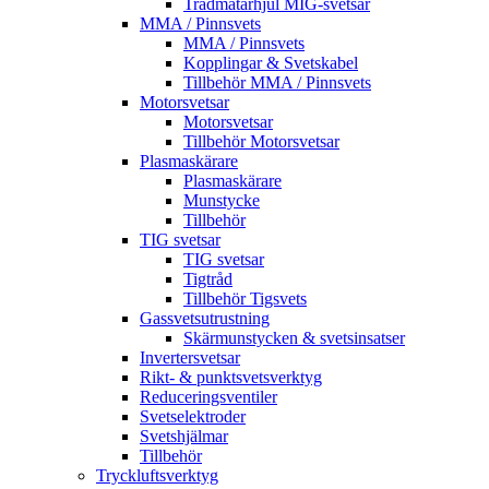
Trådmatarhjul MIG-svetsar
MMA / Pinnsvets
MMA / Pinnsvets
Kopplingar & Svetskabel
Tillbehör MMA / Pinnsvets
Motorsvetsar
Motorsvetsar
Tillbehör Motorsvetsar
Plasmaskärare
Plasmaskärare
Munstycke
Tillbehör
TIG svetsar
TIG svetsar
Tigtråd
Tillbehör Tigsvets
Gassvetsutrustning
Skärmunstycken & svetsinsatser
Invertersvetsar
Rikt- & punktsvetsverktyg
Reduceringsventiler
Svetselektroder
Svetshjälmar
Tillbehör
Tryckluftsverktyg