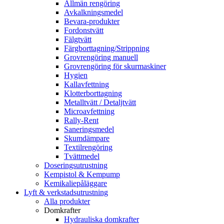
Allmän rengöring
Avkalkningsmedel
Bevara-produkter
Fordonstvätt
Fälgtvätt
Färgborttagning/Strippning
Grovrengöring manuell
Grovrengöring för skurmaskiner
Hygien
Kallavfettning
Klotterborttagning
Metalltvätt / Detaljtvätt
Microavfettning
Rally-Rent
Saneringsmedel
Skumdämpare
Textilrengöring
Tvättmedel
Doseringsutrustning
Kempistol & Kempump
Kemikaliepåläggare
Lyft & verkstadsutrustning
Alla produkter
Domkrafter
Hydrauliska domkrafter