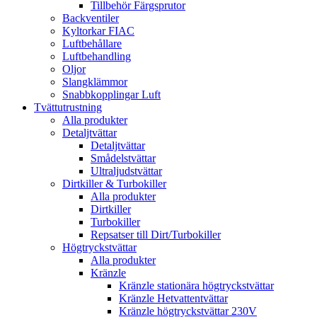
Tillbehör Färgsprutor
Backventiler
Kyltorkar FIAC
Luftbehållare
Luftbehandling
Oljor
Slangklämmor
Snabbkopplingar Luft
Tvättutrustning
Alla produkter
Detaljtvättar
Detaljtvättar
Smådelstvättar
Ultraljudstvättar
Dirtkiller & Turbokiller
Alla produkter
Dirtkiller
Turbokiller
Repsatser till Dirt/Turbokiller
Högtryckstvättar
Alla produkter
Kränzle
Kränzle stationära högtryckstvättar
Kränzle Hetvattentvättar
Kränzle högtryckstvättar 230V