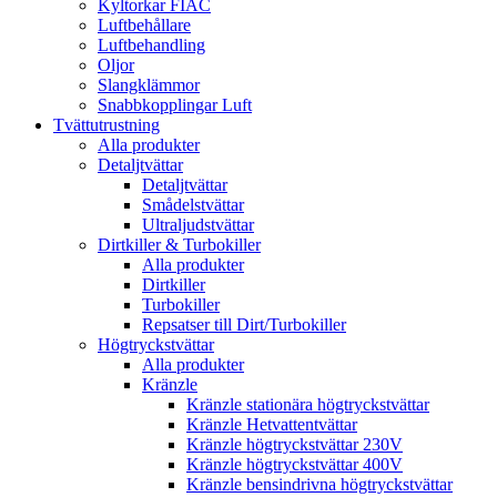
Kyltorkar FIAC
Luftbehållare
Luftbehandling
Oljor
Slangklämmor
Snabbkopplingar Luft
Tvättutrustning
Alla produkter
Detaljtvättar
Detaljtvättar
Smådelstvättar
Ultraljudstvättar
Dirtkiller & Turbokiller
Alla produkter
Dirtkiller
Turbokiller
Repsatser till Dirt/Turbokiller
Högtryckstvättar
Alla produkter
Kränzle
Kränzle stationära högtryckstvättar
Kränzle Hetvattentvättar
Kränzle högtryckstvättar 230V
Kränzle högtryckstvättar 400V
Kränzle bensindrivna högtryckstvättar