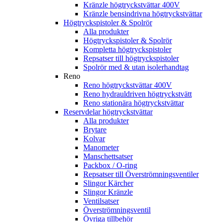
Kränzle högtryckstvättar 400V
Kränzle bensindrivna högtryckstvättar
Högtryckspistoler & Spolrör
Alla produkter
Högtryckspistoler & Spolrör
Kompletta högtryckspistoler
Repsatser till högtryckspistoler
Spolrör med & utan isolerhandtag
Reno
Reno högtryckstvättar 400V
Reno hydrauldriven högtryckstvätt
Reno stationära högtryckstvättar
Reservdelar högtryckstvättar
Alla produkter
Brytare
Kolvar
Manometer
Manschettsatser
Packbox / O-ring
Repsatser till Överströmningsventiler
Slingor Kärcher
Slingor Kränzle
Ventilsatser
Överströmningsventil
Övriga tillbehör