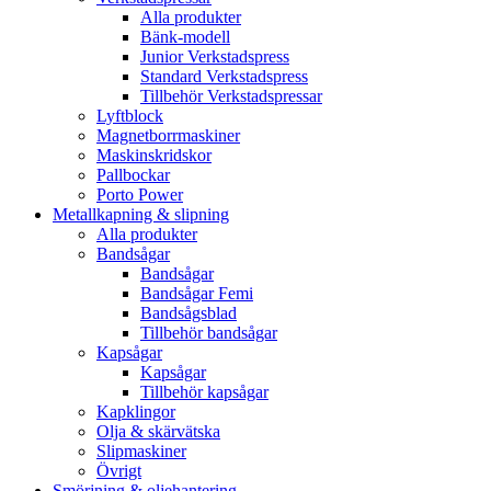
Alla produkter
Bänk-modell
Junior Verkstadspress
Standard Verkstadspress
Tillbehör Verkstadspressar
Lyftblock
Magnetborrmaskiner
Maskinskridskor
Pallbockar
Porto Power
Metallkapning & slipning
Alla produkter
Bandsågar
Bandsågar
Bandsågar Femi
Bandsågsblad
Tillbehör bandsågar
Kapsågar
Kapsågar
Tillbehör kapsågar
Kapklingor
Olja & skärvätska
Slipmaskiner
Övrigt
Smörjning & oljehantering