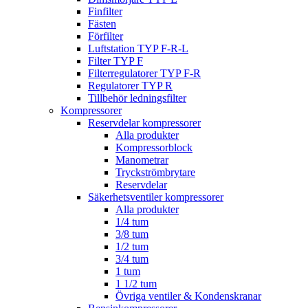
Finfilter
Fästen
Förfilter
Luftstation TYP F-R-L
Filter TYP F
Filterregulatorer TYP F-R
Regulatorer TYP R
Tillbehör ledningsfilter
Kompressorer
Reservdelar kompressorer
Alla produkter
Kompressorblock
Manometrar
Tryckströmbrytare
Reservdelar
Säkerhetsventiler kompressorer
Alla produkter
1/4 tum
3/8 tum
1/2 tum
3/4 tum
1 tum
1 1/2 tum
Övriga ventiler & Kondenskranar