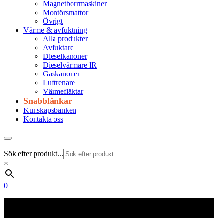
Magnetborrmaskiner
Montörsmattor
Övrigt
Värme & avfuktning
Alla produkter
Avfuktare
Dieselkanoner
Dieselvärmare IR
Gaskanoner
Luftrenare
Värmefläktar
Snabblänkar
Kunskapsbanken
Kontakta oss
Sök efter produkt...
×
0
Frakt 179 kr
Fraktfritt från 1800 kr exkl. moms