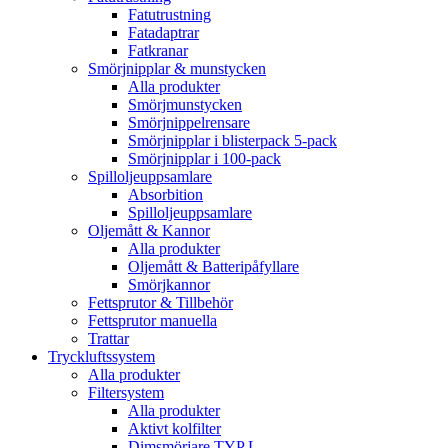
Fatutrustning
Fatadaptrar
Fatkranar
Smörjnipplar & munstycken
Alla produkter
Smörjmunstycken
Smörjnippelrensare
Smörjnipplar i blisterpack 5-pack
Smörjnipplar i 100-pack
Spilloljeuppsamlare
Absorbition
Spilloljeuppsamlare
Oljemått & Kannor
Alla produkter
Oljemått & Batteripåfyllare
Smörjkannor
Fettsprutor & Tillbehör
Fettsprutor manuella
Trattar
Tryckluftssystem
Alla produkter
Filtersystem
Alla produkter
Aktivt kolfilter
Dimsmörjare TYP L