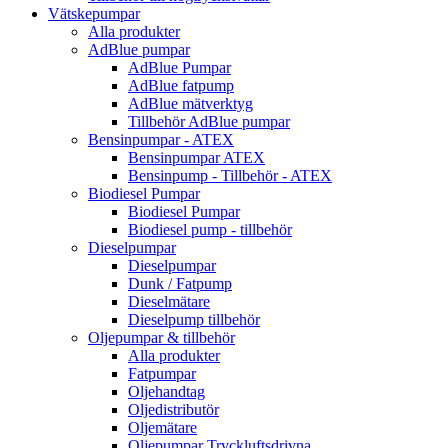
Vätskepumpar
Alla produkter
AdBlue pumpar
AdBlue Pumpar
AdBlue fatpump
AdBlue mätverktyg
Tillbehör AdBlue pumpar
Bensinpumpar - ATEX
Bensinpumpar ATEX
Bensinpump - Tillbehör - ATEX
Biodiesel Pumpar
Biodiesel Pumpar
Biodiesel pump - tillbehör
Dieselpumpar
Dieselpumpar
Dunk / Fatpump
Dieselmätare
Dieselpump tillbehör
Oljepumpar & tillbehör
Alla produkter
Fatpumpar
Oljehandtag
Oljedistributör
Oljemätare
Oljepumpar Tryckluftsdrivna