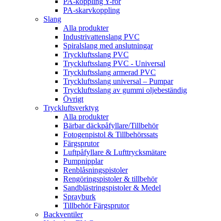
PA-koppling Y-rör
PA-skarvkoppling
Slang
Alla produkter
Industrivattenslang PVC
Spiralslang med anslutningar
Tryckluftsslang PVC
Tryckluftsslang PVC - Universal
Tryckluftsslang armerad PVC
Tryckluftsslang universal – Pumpar
Tryckluftsslang av gummi oljebeständig
Övrigt
Tryckluftsverktyg
Alla produkter
Bärbar däckpåfyllare/Tillbehör
Fotogenpistol & Tillbehörssats
Färgsprutor
Luftpåfyllare & Lufttrycksmätare
Pumpnipplar
Renblåsningspistoler
Rengöringspistoler & tillbehör
Sandblästringspistoler & Medel
Sprayburk
Tillbehör Färgsprutor
Backventiler