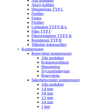
Alla produkter
Aktivt kolfilter
Dimsmörjare TYP L
Finfilter
Fästen
Förfilter
Luftstation TYP F-R-L
Filter TYP F
Filterregulatorer TYP F-R
Regulatorer TYP R
Tillbehör ledningsfilter
Kompressorer
Reservdelar kompressorer
Alla produkter
Kompressorblock
Manometrar
Tryckströmbrytare
Reservdelar
Säkerhetsventiler kompressorer
Alla produkter
1/4 tum
3/8 tum
1/2 tum
3/4 tum
1 tum