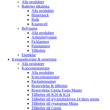
Alla produkter
Batterier alkaliska
Alla produkter
Blisterpack
Bulk
Knappcell
Belysning
Alla produkter
Arbetsbelysning
Ficklampor
Pannlampor
Tillbehör
Elartiklar
Kemapplicering & rengöring
Alla produkter
Koncentratsprutor
Alla produkter
Koncentratsprutor
Packningssatser
Reservdelar & tillbehör
Reservdelar Gloria Foam Master
Tillbehör till K20 & K24
Tillbehör till tryckluftsdriven 24 liters spruta
Tillbehör till ryggspruta Miura
Tillbehör till Gloria