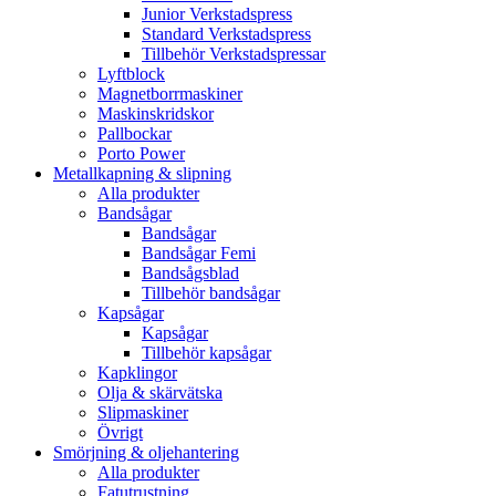
Junior Verkstadspress
Standard Verkstadspress
Tillbehör Verkstadspressar
Lyftblock
Magnetborrmaskiner
Maskinskridskor
Pallbockar
Porto Power
Metallkapning & slipning
Alla produkter
Bandsågar
Bandsågar
Bandsågar Femi
Bandsågsblad
Tillbehör bandsågar
Kapsågar
Kapsågar
Tillbehör kapsågar
Kapklingor
Olja & skärvätska
Slipmaskiner
Övrigt
Smörjning & oljehantering
Alla produkter
Fatutrustning