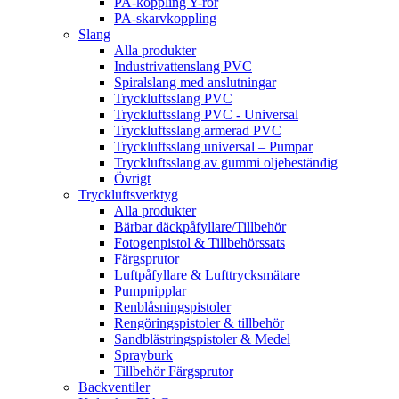
PA-koppling Y-rör
PA-skarvkoppling
Slang
Alla produkter
Industrivattenslang PVC
Spiralslang med anslutningar
Tryckluftsslang PVC
Tryckluftsslang PVC - Universal
Tryckluftsslang armerad PVC
Tryckluftsslang universal – Pumpar
Tryckluftsslang av gummi oljebeständig
Övrigt
Tryckluftsverktyg
Alla produkter
Bärbar däckpåfyllare/Tillbehör
Fotogenpistol & Tillbehörssats
Färgsprutor
Luftpåfyllare & Lufttrycksmätare
Pumpnipplar
Renblåsningspistoler
Rengöringspistoler & tillbehör
Sandblästringspistoler & Medel
Sprayburk
Tillbehör Färgsprutor
Backventiler