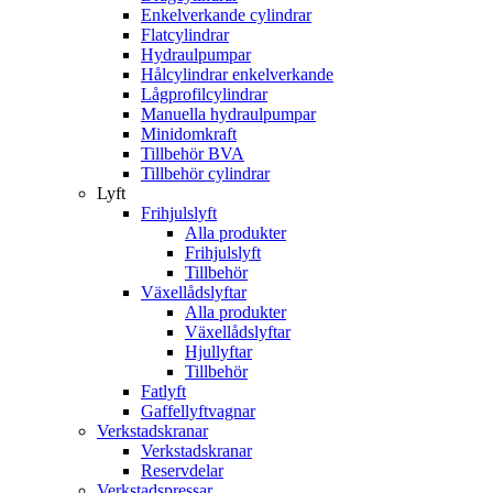
Enkelverkande cylindrar
Flatcylindrar
Hydraulpumpar
Hålcylindrar enkelverkande
Lågprofilcylindrar
Manuella hydraulpumpar
Minidomkraft
Tillbehör BVA
Tillbehör cylindrar
Lyft
Frihjulslyft
Alla produkter
Frihjulslyft
Tillbehör
Växellådslyftar
Alla produkter
Växellådslyftar
Hjullyftar
Tillbehör
Fatlyft
Gaffellyftvagnar
Verkstadskranar
Verkstadskranar
Reservdelar
Verkstadspressar