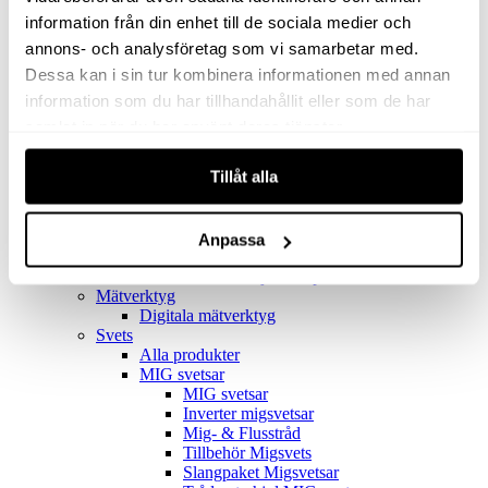
Filter
Golv- & Kombinationsmunstycke
information från din enhet till de sociala medier och
Munstycke
annons- och analysföretag som vi samarbetar med.
Motor
Dessa kan i sin tur kombinera informationen med annan
Reservdelar dammsugare
Rör & handtag
information som du har tillhandahållit eller som de har
Städset komplett
samlat in när du har använt deras tjänster.
Skarvdon
Tillbehör Ventos
Tillåt alla
Uppsamlingspåsar
Elverk
Alla produkter
Elverk
Anpassa
Tillbehör Geko Elverk
Tillbehör Honda ljuddämpade elverk
Mätverktyg
Digitala mätverktyg
Svets
Alla produkter
MIG svetsar
MIG svetsar
Inverter migsvetsar
Mig- & Flusstråd
Tillbehör Migsvets
Slangpaket Migsvetsar