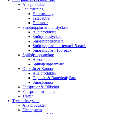
Alla produkter
Fatutrustning
Fatutrustning
Fatadaptrar
Fatkranar
Smörjnipplar & munstycken
Alla produkter
Smörjmunstycken
Smörjnippelrensare
Smörjnipplar i blisterpack 5-pack
Smörjnipplar i 100-pack
Spilloljeuppsamlare
Absorbition
Spilloljeuppsamlare
Oljemått & Kannor
Alla produkter
Oljemått & Batteripåfyllare
Smörjkannor
Fettsprutor & Tillbehör
Fettsprutor manuella
Trattar
Tryckluftssystem
Alla produkter
Filtersystem