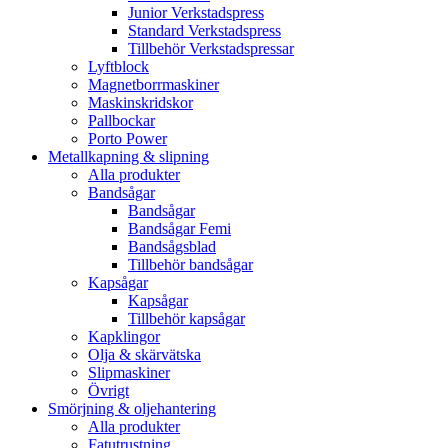
Junior Verkstadspress
Standard Verkstadspress
Tillbehör Verkstadspressar
Lyftblock
Magnetborrmaskiner
Maskinskridskor
Pallbockar
Porto Power
Metallkapning & slipning
Alla produkter
Bandsågar
Bandsågar
Bandsågar Femi
Bandsågsblad
Tillbehör bandsågar
Kapsågar
Kapsågar
Tillbehör kapsågar
Kapklingor
Olja & skärvätska
Slipmaskiner
Övrigt
Smörjning & oljehantering
Alla produkter
Fatutrustning