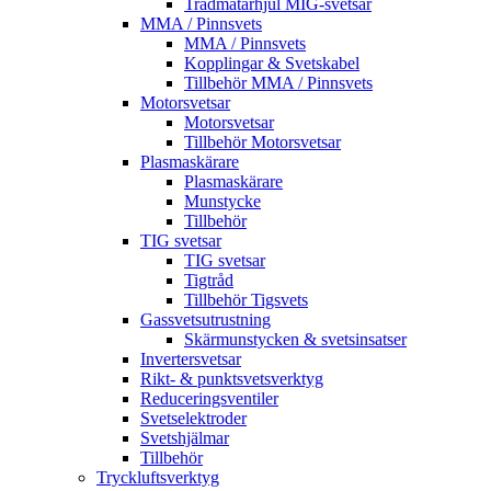
Trådmatarhjul MIG-svetsar
MMA / Pinnsvets
MMA / Pinnsvets
Kopplingar & Svetskabel
Tillbehör MMA / Pinnsvets
Motorsvetsar
Motorsvetsar
Tillbehör Motorsvetsar
Plasmaskärare
Plasmaskärare
Munstycke
Tillbehör
TIG svetsar
TIG svetsar
Tigtråd
Tillbehör Tigsvets
Gassvetsutrustning
Skärmunstycken & svetsinsatser
Invertersvetsar
Rikt- & punktsvetsverktyg
Reduceringsventiler
Svetselektroder
Svetshjälmar
Tillbehör
Tryckluftsverktyg