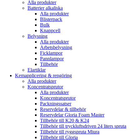
Alla produkter
Batterier alkaliska
Alla produkter
Blisterpack
Bulk
Knappcell
Belysning
Alla produkter
Arbetsbelysning
Ficklampor
Pannlampor
Tillbehör
Elartiklar
Kemapplicering & rengöring
Alla produkter
Koncentratsprutor
Alla produkter
Koncentratsprutor
Packningssatser
Reservdelar & tillbehör
Reservdelar Gloria Foam Master
Tillbehör till K20 & K24
Tillbehör till tryckluftsdriven 24 liters spruta
Tillbehör till ryggspruta Miura
Tillbehör till Gloria