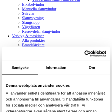
Elkabelvindor
Manuella slangvindor
Svirvlar
Slangstyrning
Slangstopp
Väggfästen
Reservdelar slangvindor
Verktyg & maskiner
Alla produkter
Brandsläckare
Alla produkter
Brandsläckare
Tillbehör brandsläckare
Dammsugare
Samtycke
Alla produkter
Information
Om
Slang & Tillbehör
Slang metervara
Slang komplett
Denna webbplats använder cookies
Slangfäste
Textil- & Våtdammsugare
Vi använder enhetsidentifierare för att anpassa innehållet
Textil- & Våtdammsugare
Tillbehör Textil- & våtdammsugare
och annonserna till användarna, tillhandahålla funktioner
Adaptrar
för sociala medier och analysera vår trafik. Vi
Dammsugare
vidarebefordrar även sådana identifierare och annan