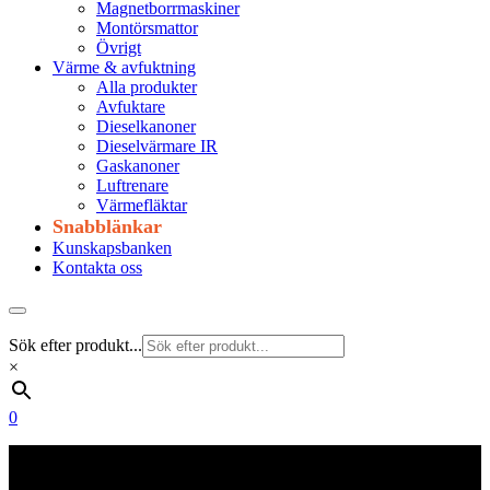
Magnetborrmaskiner
Montörsmattor
Övrigt
Värme & avfuktning
Alla produkter
Avfuktare
Dieselkanoner
Dieselvärmare IR
Gaskanoner
Luftrenare
Värmefläktar
Snabblänkar
Kunskapsbanken
Kontakta oss
Sök efter produkt...
×
0
Frakt 179 kr
Fraktfritt från 1800 kr exkl. moms