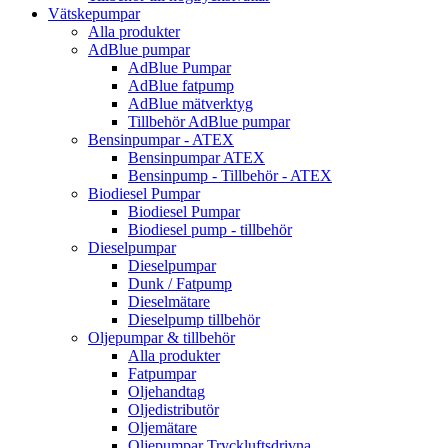
Vätskepumpar
Alla produkter
AdBlue pumpar
AdBlue Pumpar
AdBlue fatpump
AdBlue mätverktyg
Tillbehör AdBlue pumpar
Bensinpumpar - ATEX
Bensinpumpar ATEX
Bensinpump - Tillbehör - ATEX
Biodiesel Pumpar
Biodiesel Pumpar
Biodiesel pump - tillbehör
Dieselpumpar
Dieselpumpar
Dunk / Fatpump
Dieselmätare
Dieselpump tillbehör
Oljepumpar & tillbehör
Alla produkter
Fatpumpar
Oljehandtag
Oljedistributör
Oljemätare
Oljepumpar Tryckluftsdrivna