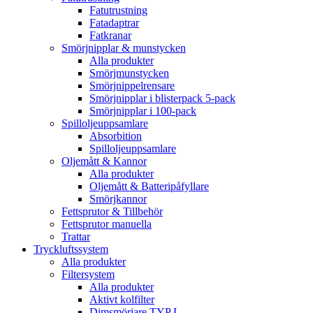
Fatutrustning
Fatadaptrar
Fatkranar
Smörjnipplar & munstycken
Alla produkter
Smörjmunstycken
Smörjnippelrensare
Smörjnipplar i blisterpack 5-pack
Smörjnipplar i 100-pack
Spilloljeuppsamlare
Absorbition
Spilloljeuppsamlare
Oljemått & Kannor
Alla produkter
Oljemått & Batteripåfyllare
Smörjkannor
Fettsprutor & Tillbehör
Fettsprutor manuella
Trattar
Tryckluftssystem
Alla produkter
Filtersystem
Alla produkter
Aktivt kolfilter
Dimsmörjare TYP L