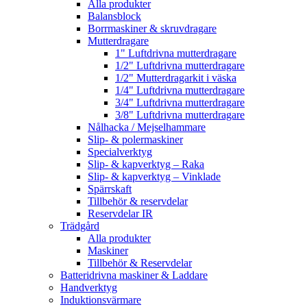
Alla produkter
Balansblock
Borrmaskiner & skruvdragare
Mutterdragare
1" Luftdrivna mutterdragare
1/2" Luftdrivna mutterdragare
1/2" Mutterdragarkit i väska
1/4" Luftdrivna mutterdragare
3/4" Luftdrivna mutterdragare
3/8" Luftdrivna mutterdragare
Nålhacka / Mejselhammare
Slip- & polermaskiner
Specialverktyg
Slip- & kapverktyg – Raka
Slip- & kapverktyg – Vinklade
Spärrskaft
Tillbehör & reservdelar
Reservdelar IR
Trädgård
Alla produkter
Maskiner
Tillbehör & Reservdelar
Batteridrivna maskiner & Laddare
Handverktyg
Induktionsvärmare