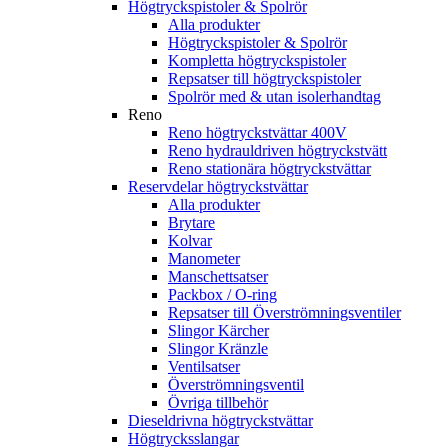
Högtryckspistoler & Spolrör
Alla produkter
Högtryckspistoler & Spolrör
Kompletta högtryckspistoler
Repsatser till högtryckspistoler
Spolrör med & utan isolerhandtag
Reno
Reno högtryckstvättar 400V
Reno hydrauldriven högtryckstvätt
Reno stationära högtryckstvättar
Reservdelar högtryckstvättar
Alla produkter
Brytare
Kolvar
Manometer
Manschettsatser
Packbox / O-ring
Repsatser till Överströmningsventiler
Slingor Kärcher
Slingor Kränzle
Ventilsatser
Överströmningsventil
Övriga tillbehör
Dieseldrivna högtryckstvättar
Högtrycksslangar