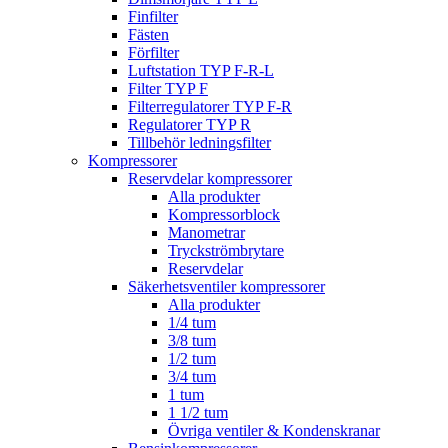
Finfilter
Fästen
Förfilter
Luftstation TYP F-R-L
Filter TYP F
Filterregulatorer TYP F-R
Regulatorer TYP R
Tillbehör ledningsfilter
Kompressorer
Reservdelar kompressorer
Alla produkter
Kompressorblock
Manometrar
Tryckströmbrytare
Reservdelar
Säkerhetsventiler kompressorer
Alla produkter
1/4 tum
3/8 tum
1/2 tum
3/4 tum
1 tum
1 1/2 tum
Övriga ventiler & Kondenskranar