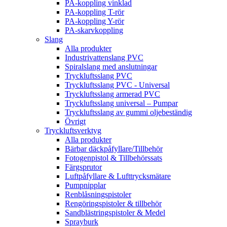
PA-koppling vinklad
PA-koppling T-rör
PA-koppling Y-rör
PA-skarvkoppling
Slang
Alla produkter
Industrivattenslang PVC
Spiralslang med anslutningar
Tryckluftsslang PVC
Tryckluftsslang PVC - Universal
Tryckluftsslang armerad PVC
Tryckluftsslang universal – Pumpar
Tryckluftsslang av gummi oljebeständig
Övrigt
Tryckluftsverktyg
Alla produkter
Bärbar däckpåfyllare/Tillbehör
Fotogenpistol & Tillbehörssats
Färgsprutor
Luftpåfyllare & Lufttrycksmätare
Pumpnipplar
Renblåsningspistoler
Rengöringspistoler & tillbehör
Sandblästringspistoler & Medel
Sprayburk