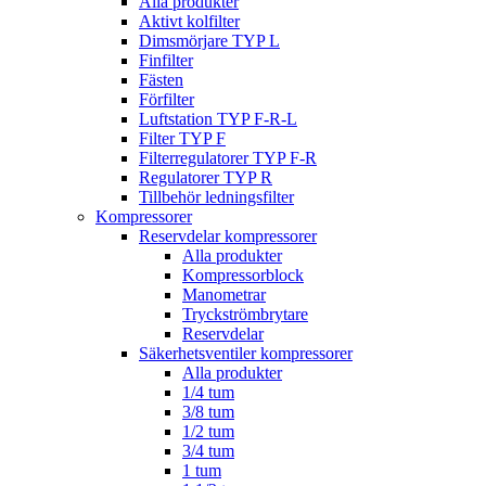
Alla produkter
Aktivt kolfilter
Dimsmörjare TYP L
Finfilter
Fästen
Förfilter
Luftstation TYP F-R-L
Filter TYP F
Filterregulatorer TYP F-R
Regulatorer TYP R
Tillbehör ledningsfilter
Kompressorer
Reservdelar kompressorer
Alla produkter
Kompressorblock
Manometrar
Tryckströmbrytare
Reservdelar
Säkerhetsventiler kompressorer
Alla produkter
1/4 tum
3/8 tum
1/2 tum
3/4 tum
1 tum