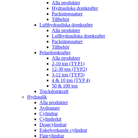
Alla produkter
Hydrauliska domkrafter
Packningssatser
Tillbehör
Lufthydrauliska domkrafter
Alla produkter
Lufthydrauliska domkrafter
Packningssatser
Tillbehör
Pelardomkrafter
Alla produkter
2-10 ton (TYP1)
12-30 ton (TYP2)
3-12 ton (TYP3)
4 & 10 ton (TYP 4)
50 & 100 ton
Truckdomkraft
Hydraulik
Alla produkter
Avdragare
Cylindrar
Cylinderkit
Dragcylindrar
Enkelverkande cylindrar
Flatcylindrar