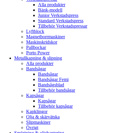
Alla produkter
Bänk-modell
Junior Verkstadspress
Standard Verkstadspress
Tillbehör Verkstadspressar
Lyftblock
Magnetborrmaskiner
Maskinskridskor
Pallbockar
Porto Power
Metallkapning & slipning
Alla produkter
Bandsågar
Bandsågar
Bandsågar Femi
Bandsågsblad
Tillbehör bandsågar
Kapsågar
Kapsågar
Tillbehör kapsågar
Kapklingor
Olja & skärvätska
Slipmaskiner
Övrigt
Smörjning & oljehantering