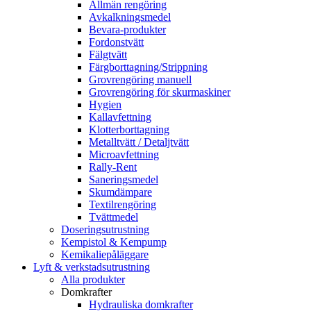
Allmän rengöring
Avkalkningsmedel
Bevara-produkter
Fordonstvätt
Fälgtvätt
Färgborttagning/Strippning
Grovrengöring manuell
Grovrengöring för skurmaskiner
Hygien
Kallavfettning
Klotterborttagning
Metalltvätt / Detaljtvätt
Microavfettning
Rally-Rent
Saneringsmedel
Skumdämpare
Textilrengöring
Tvättmedel
Doseringsutrustning
Kempistol & Kempump
Kemikaliepåläggare
Lyft & verkstadsutrustning
Alla produkter
Domkrafter
Hydrauliska domkrafter