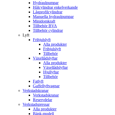
Hydraulpumpar
Hålcylindrar enkelverkande
Lågprofilcylindrar
Manuella hydraulpumpar
Minidomkraft
Tillbehör BVA
Tillbehör cylindrar
Lyft
Frihjulslyft
Alla produkter
Frihjulslyft
Tillbehör
Växellådslyftar
Alla produkter
Växellådslyftar
Hjullyftar
Tillbehör
Fatlyft
Gaffellyftvagnar
Verkstadskranar
Verkstadskranar
Reservdelar
Verkstadspressar
Alla produkter
Bänk-modell