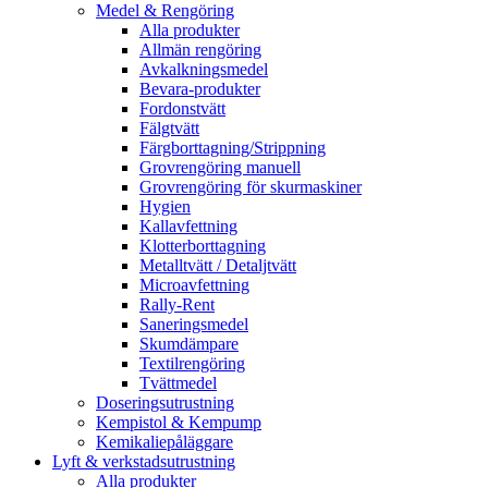
Medel & Rengöring
Alla produkter
Allmän rengöring
Avkalkningsmedel
Bevara-produkter
Fordonstvätt
Fälgtvätt
Färgborttagning/Strippning
Grovrengöring manuell
Grovrengöring för skurmaskiner
Hygien
Kallavfettning
Klotterborttagning
Metalltvätt / Detaljtvätt
Microavfettning
Rally-Rent
Saneringsmedel
Skumdämpare
Textilrengöring
Tvättmedel
Doseringsutrustning
Kempistol & Kempump
Kemikaliepåläggare
Lyft & verkstadsutrustning
Alla produkter