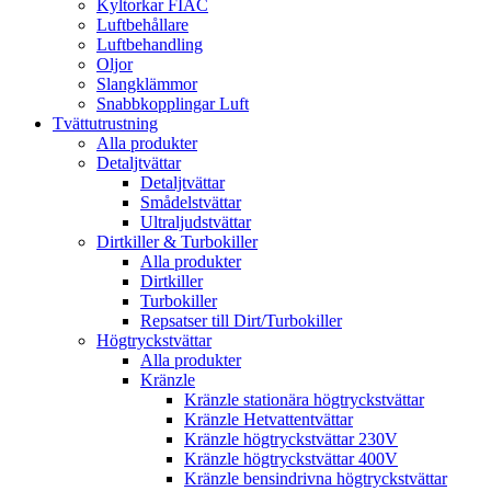
Kyltorkar FIAC
Luftbehållare
Luftbehandling
Oljor
Slangklämmor
Snabbkopplingar Luft
Tvättutrustning
Alla produkter
Detaljtvättar
Detaljtvättar
Smådelstvättar
Ultraljudstvättar
Dirtkiller & Turbokiller
Alla produkter
Dirtkiller
Turbokiller
Repsatser till Dirt/Turbokiller
Högtryckstvättar
Alla produkter
Kränzle
Kränzle stationära högtryckstvättar
Kränzle Hetvattentvättar
Kränzle högtryckstvättar 230V
Kränzle högtryckstvättar 400V
Kränzle bensindrivna högtryckstvättar