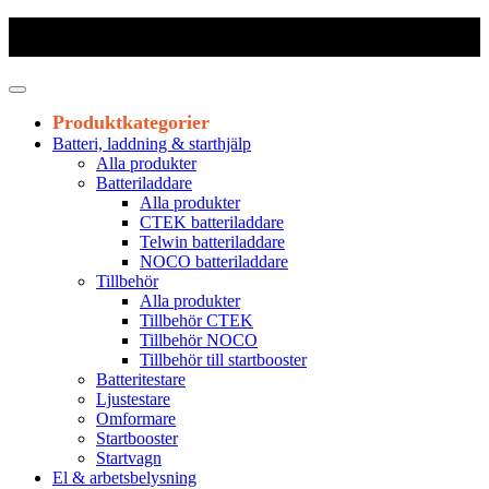
Frakt 179 kr
|
Fraktfritt från 1800 kr exkl. moms
|
Leveranstid 1-3
arbetsdagar
Produktkategorier
Batteri, laddning & starthjälp
Alla produkter
Batteriladdare
Alla produkter
CTEK batteriladdare
Telwin batteriladdare
NOCO batteriladdare
Tillbehör
Alla produkter
Tillbehör CTEK
Tillbehör NOCO
Tillbehör till startbooster
Batteritestare
Ljustestare
Omformare
Startbooster
Startvagn
El & arbetsbelysning