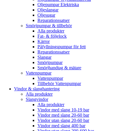
Oljepumpar Elektriska
Oljeslangar
Oljesugar
Reparationssatser
Smörjpumpar & tillbehör
Alla produkter
Fat- & följelock
Kärror
Påfyllningspumpar för fett
Reparationssatser
Slangar
Smörjpumpar
Smörjhandtag & mätare
Vattenpumpar
Vattenpumpar
Tillbehör Vattenpumpar
Vindor & slanghantering
Alla produkter
Slangvindor
Alla produkter
Vindor med slang 10-19 bar
Vindor med slang 20-60 bar
Vindor utan slang 20-60 bar
Vindor med slang 400 bar
Vindor utan slang 200-600 bar