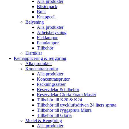
Alla produkter
Blisterpack
Bulk
Knappcell
Belysning
Alla produkter
Arbetsbelysning
Ficklampor
Pannlampor
Tillbehör
Elartiklar
Kemapplicering & rengöring
Alla produkter
Koncentratsprutor
Alla produkter
Koncentratsprutor
Packningssatser
Reservdelar & tillbehör
Reservdelar Gloria Foam Master
Tillbehör till K20 & K24
Tillbehör till tryckluftsdriven 24 liters spruta
Tillbehör till ryggspruta Miura
Tillbehör till Gloria
Medel & Rengöring
Alla produkter