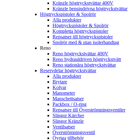
Kränzle högtryckstvättar 400V
Kränzle bensindrivna högtryckstvättar
Högtryckspistoler & Spolrör
Alla produkter
Högtryckspistoler & Spolrör
Kompletta högtryckspistoler
Repsatser till högtryckspistoler
Spolrör med & utan isolerhandtag
Reno
Reno högtryckstvättar 400V
Reno hydrauldriven högtryckstvätt
Reno stationära högtryckstvättar
Reservdelar högtryckstvättar
Alla produkter
Brytare
Kolvar
Manometer
Manschettsatser
Packbox / O-ring
Repsatser till Överströmningsventiler
Slingor Kärcher
Slingor Kränzle
Ventilsatser
Överströmningsventil
Övriga tillbehör