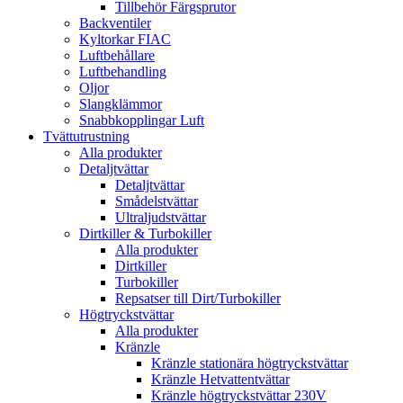
Tillbehör Färgsprutor
Backventiler
Kyltorkar FIAC
Luftbehållare
Luftbehandling
Oljor
Slangklämmor
Snabbkopplingar Luft
Tvättutrustning
Alla produkter
Detaljtvättar
Detaljtvättar
Smådelstvättar
Ultraljudstvättar
Dirtkiller & Turbokiller
Alla produkter
Dirtkiller
Turbokiller
Repsatser till Dirt/Turbokiller
Högtryckstvättar
Alla produkter
Kränzle
Kränzle stationära högtryckstvättar
Kränzle Hetvattentvättar
Kränzle högtryckstvättar 230V