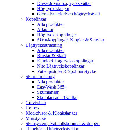
Dieseldrivna högtryckstvättar
Högtrycksslangar
Gloria batteridriven högtryckstvätt
Kopplingar
Alla produkter
Adaptrar
Högtryckskopplingar
Skruvkopplingar, Nipplar & Svirvlar
Lågtrycksutrustning
Alla produkter
Borstar & Skaft
Kamlock Lågtryckskopplingar
Nito Lågtryckskopplingar
Vattenpistoler & Spolmunstycke
Skumutrustning
Alla produkter
EasyWash 365+
Skumlansar
Skumlansar – Tvättkit
Golvtvättar
Hotbox
Kloakdysor & Kloakslangar
Munstycke
Skensystem, tvätthallsbommar & draperi
Tillbehör till högtryckstvättar