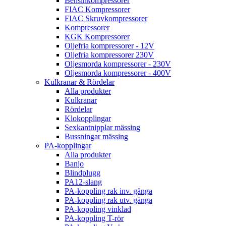
Bensinkompressorer
FIAC Kompressorer
FIAC Skruvkompressorer
Kompressorer
KGK Kompressorer
Oljefria kompressorer - 12V
Oljefria kompressorer 230V
Oljesmorda kompressorer - 230V
Oljesmorda kompressorer - 400V
Kulkranar & Rördelar
Alla produkter
Kulkranar
Rördelar
Klokopplingar
Sexkantnipplar mässing
Bussningar mässing
PA-kopplingar
Alla produkter
Banjo
Blindplugg
PA12-slang
PA-koppling rak inv. gänga
PA-koppling rak utv. gänga
PA-koppling vinklad
PA-koppling T-rör