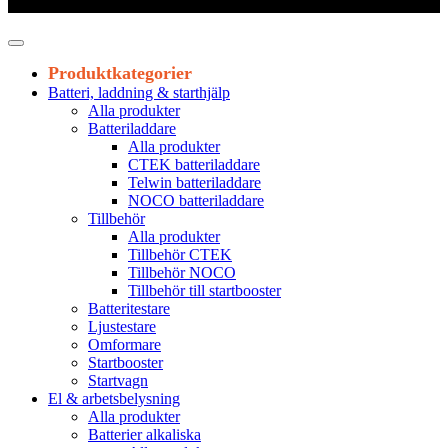
Leveranstid 1-3 arbetsdagar
Produktkategorier
Batteri, laddning & starthjälp
Alla produkter
Batteriladdare
Alla produkter
CTEK batteriladdare
Telwin batteriladdare
NOCO batteriladdare
Tillbehör
Alla produkter
Tillbehör CTEK
Tillbehör NOCO
Tillbehör till startbooster
Batteritestare
Ljustestare
Omformare
Startbooster
Startvagn
El & arbetsbelysning
Alla produkter
Batterier alkaliska