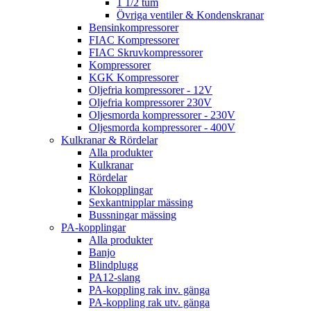
1 1/2 tum
Övriga ventiler & Kondenskranar
Bensinkompressorer
FIAC Kompressorer
FIAC Skruvkompressorer
Kompressorer
KGK Kompressorer
Oljefria kompressorer - 12V
Oljefria kompressorer 230V
Oljesmorda kompressorer - 230V
Oljesmorda kompressorer - 400V
Kulkranar & Rördelar
Alla produkter
Kulkranar
Rördelar
Klokopplingar
Sexkantnipplar mässing
Bussningar mässing
PA-kopplingar
Alla produkter
Banjo
Blindplugg
PA12-slang
PA-koppling rak inv. gänga
PA-koppling rak utv. gänga