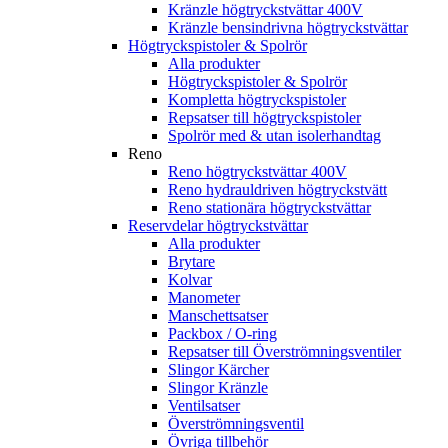
Kränzle högtryckstvättar 400V
Kränzle bensindrivna högtryckstvättar
Högtryckspistoler & Spolrör
Alla produkter
Högtryckspistoler & Spolrör
Kompletta högtryckspistoler
Repsatser till högtryckspistoler
Spolrör med & utan isolerhandtag
Reno
Reno högtryckstvättar 400V
Reno hydrauldriven högtryckstvätt
Reno stationära högtryckstvättar
Reservdelar högtryckstvättar
Alla produkter
Brytare
Kolvar
Manometer
Manschettsatser
Packbox / O-ring
Repsatser till Överströmningsventiler
Slingor Kärcher
Slingor Kränzle
Ventilsatser
Överströmningsventil
Övriga tillbehör