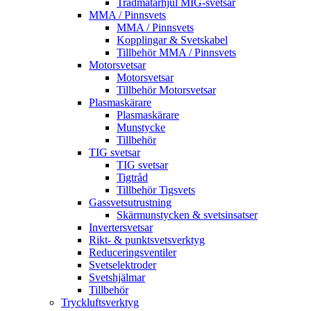
Trådmatarhjul MIG-svetsar
MMA / Pinnsvets
MMA / Pinnsvets
Kopplingar & Svetskabel
Tillbehör MMA / Pinnsvets
Motorsvetsar
Motorsvetsar
Tillbehör Motorsvetsar
Plasmaskärare
Plasmaskärare
Munstycke
Tillbehör
TIG svetsar
TIG svetsar
Tigtråd
Tillbehör Tigsvets
Gassvetsutrustning
Skärmunstycken & svetsinsatser
Invertersvetsar
Rikt- & punktsvetsverktyg
Reduceringsventiler
Svetselektroder
Svetshjälmar
Tillbehör
Tryckluftsverktyg