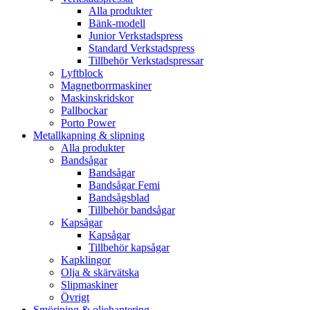
Alla produkter
Bänk-modell
Junior Verkstadspress
Standard Verkstadspress
Tillbehör Verkstadspressar
Lyftblock
Magnetborrmaskiner
Maskinskridskor
Pallbockar
Porto Power
Metallkapning & slipning
Alla produkter
Bandsågar
Bandsågar
Bandsågar Femi
Bandsågsblad
Tillbehör bandsågar
Kapsågar
Kapsågar
Tillbehör kapsågar
Kapklingor
Olja & skärvätska
Slipmaskiner
Övrigt
Smörjning & oljehantering