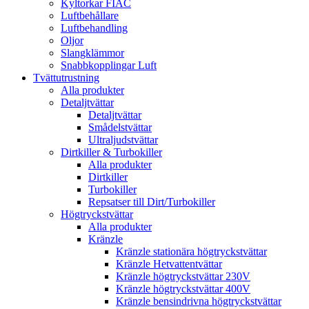
Kyltorkar FIAC
Luftbehållare
Luftbehandling
Oljor
Slangklämmor
Snabbkopplingar Luft
Tvättutrustning
Alla produkter
Detaljtvättar
Detaljtvättar
Smådelstvättar
Ultraljudstvättar
Dirtkiller & Turbokiller
Alla produkter
Dirtkiller
Turbokiller
Repsatser till Dirt/Turbokiller
Högtryckstvättar
Alla produkter
Kränzle
Kränzle stationära högtryckstvättar
Kränzle Hetvattentvättar
Kränzle högtryckstvättar 230V
Kränzle högtryckstvättar 400V
Kränzle bensindrivna högtryckstvättar