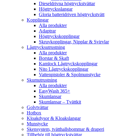
Dieseldrivna högtryckstvättar
Högtrycksslangar
Gloria batteridriven högtryckstvätt
Kopplingar
Alla produkter
Adaptrar
Högtryckskopplingar
Skruvkopplingar, Nipplar & Svirvlar
Lågtrycksutrustning
Alla produkter
Borstar & Skaft
Kamlock Lågtryckskopplingar
Nito Lågtryckskopplingar
Vattenpistoler & Spolmunstycke
Skumutrustning
Alla produkter
EasyWash 365+
Skumlansar
Skumlansar – Tvättkit
Golvtvättar
Hotbox
Kloakdysor & Kloakslangar
Munstycke
Skensystem, tvätthallsbommar & draperi
Tillbehör till högtryckstvättar