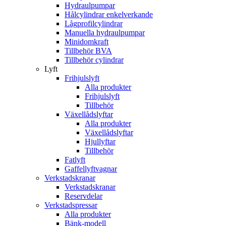
Hydraulpumpar
Hålcylindrar enkelverkande
Lågprofilcylindrar
Manuella hydraulpumpar
Minidomkraft
Tillbehör BVA
Tillbehör cylindrar
Lyft
Frihjulslyft
Alla produkter
Frihjulslyft
Tillbehör
Växellådslyftar
Alla produkter
Växellådslyftar
Hjullyftar
Tillbehör
Fatlyft
Gaffellyftvagnar
Verkstadskranar
Verkstadskranar
Reservdelar
Verkstadspressar
Alla produkter
Bänk-modell