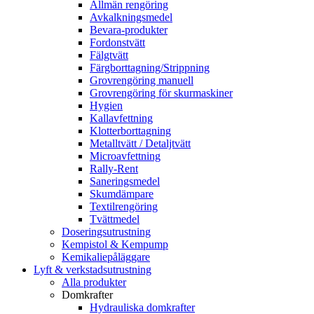
Allmän rengöring
Avkalkningsmedel
Bevara-produkter
Fordonstvätt
Fälgtvätt
Färgborttagning/Strippning
Grovrengöring manuell
Grovrengöring för skurmaskiner
Hygien
Kallavfettning
Klotterborttagning
Metalltvätt / Detaljtvätt
Microavfettning
Rally-Rent
Saneringsmedel
Skumdämpare
Textilrengöring
Tvättmedel
Doseringsutrustning
Kempistol & Kempump
Kemikaliepåläggare
Lyft & verkstadsutrustning
Alla produkter
Domkrafter
Hydrauliska domkrafter