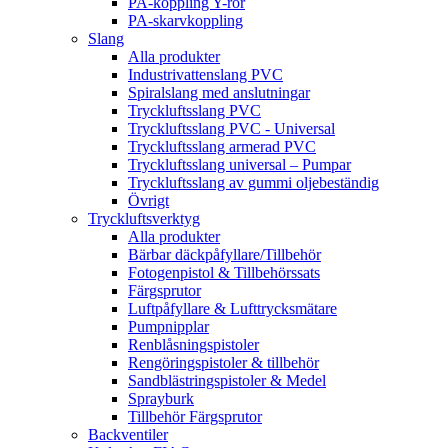
PA-koppling Y-rör
PA-skarvkoppling
Slang
Alla produkter
Industrivattenslang PVC
Spiralslang med anslutningar
Tryckluftsslang PVC
Tryckluftsslang PVC - Universal
Tryckluftsslang armerad PVC
Tryckluftsslang universal – Pumpar
Tryckluftsslang av gummi oljebeständig
Övrigt
Tryckluftsverktyg
Alla produkter
Bärbar däckpåfyllare/Tillbehör
Fotogenpistol & Tillbehörssats
Färgsprutor
Luftpåfyllare & Lufttrycksmätare
Pumpnipplar
Renblåsningspistoler
Rengöringspistoler & tillbehör
Sandblästringspistoler & Medel
Sprayburk
Tillbehör Färgsprutor
Backventiler