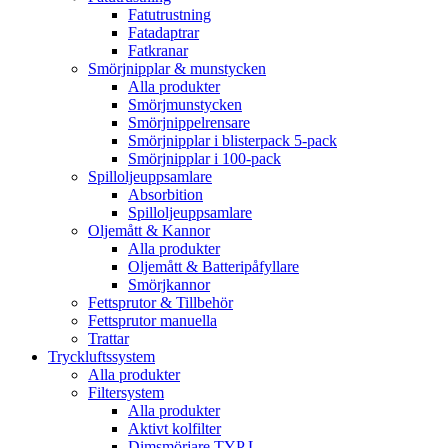
Fatutrustning
Fatadaptrar
Fatkranar
Smörjnipplar & munstycken
Alla produkter
Smörjmunstycken
Smörjnippelrensare
Smörjnipplar i blisterpack 5-pack
Smörjnipplar i 100-pack
Spilloljeuppsamlare
Absorbition
Spilloljeuppsamlare
Oljemått & Kannor
Alla produkter
Oljemått & Batteripåfyllare
Smörjkannor
Fettsprutor & Tillbehör
Fettsprutor manuella
Trattar
Tryckluftssystem
Alla produkter
Filtersystem
Alla produkter
Aktivt kolfilter
Dimsmörjare TYP L