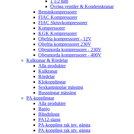
1 1/2 tum
Övriga ventiler & Kondenskranar
Bensinkompressorer
FIAC Kompressorer
FIAC Skruvkompressorer
Kompressorer
KGK Kompressorer
Oljefria kompressorer - 12V
Oljefria kompressorer 230V
Oljesmorda kompressorer - 230V
Oljesmorda kompressorer - 400V
Kulkranar & Rördelar
Alla produkter
Kulkranar
Rördelar
Klokopplingar
Sexkantnipplar mässing
Bussningar mässing
PA-kopplingar
Alla produkter
Banjo
Blindplugg
PA12-slang
PA-koppling rak inv. gänga
PA-koppling rak utv. gänga