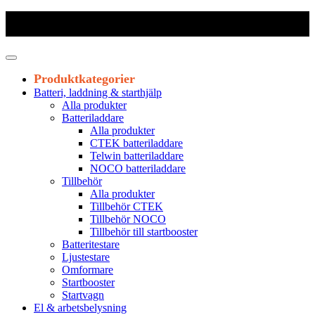
Frakt 179 kr
|
Fraktfritt från 1800 kr exkl. moms
|
Leveranstid 1-3
arbetsdagar
Produktkategorier
Batteri, laddning & starthjälp
Alla produkter
Batteriladdare
Alla produkter
CTEK batteriladdare
Telwin batteriladdare
NOCO batteriladdare
Tillbehör
Alla produkter
Tillbehör CTEK
Tillbehör NOCO
Tillbehör till startbooster
Batteritestare
Ljustestare
Omformare
Startbooster
Startvagn
El & arbetsbelysning