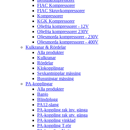
Bensinkompressorer
FIAC Kompressorer
FIAC Skruvkompressorer
Kompressorer
KGK Kompressorer
Oljefria kompressorer - 12V
Oljefria kompressorer 230V
Oljesmorda kompressorer - 230V
Oljesmorda kompressorer - 400V
Kulkranar & Rördelar
Alla produkter
Kulkranar
Rördelar
Klokopplingar
Sexkantnipplar mässing
Bussningar mässing
PA-kopplingar
Alla produkter
Banjo
Blindplugg
PA12-slang
PA-koppling rak inv. gänga
PA-koppling rak utv. gänga
PA-koppling vinklad
PA-koppling T-rör