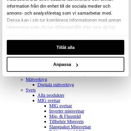
Filter
Golv- & Kombinationsmunstycke
information från din enhet till de sociala medier och
Munstycke
annons- och analysföretag som vi samarbetar med.
Motor
Dessa kan i sin tur kombinera informationen med annan
Reservdelar dammsugare
Rör & handtag
information som du har tillhandahållit eller som de har
Städset komplett
samlat in när du har använt deras tjänster.
Skarvdon
Tillbehör Ventos
Tillåt alla
Uppsamlingspåsar
Elverk
Alla produkter
Elverk
Anpassa
Tillbehör Geko Elverk
Tillbehör Honda ljuddämpade elverk
Mätverktyg
Digitala mätverktyg
Svets
Alla produkter
MIG svetsar
MIG svetsar
Inverter migsvetsar
Mig- & Flusstråd
Tillbehör Migsvets
Slangpaket Migsvetsar