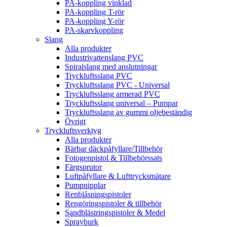
PA-koppling vinklad
PA-koppling T-rör
PA-koppling Y-rör
PA-skarvkoppling
Slang
Alla produkter
Industrivattenslang PVC
Spiralslang med anslutningar
Tryckluftsslang PVC
Tryckluftsslang PVC - Universal
Tryckluftsslang armerad PVC
Tryckluftsslang universal – Pumpar
Tryckluftsslang av gummi oljebeständig
Övrigt
Tryckluftsverktyg
Alla produkter
Bärbar däckpåfyllare/Tillbehör
Fotogenpistol & Tillbehörssats
Färgsprutor
Luftpåfyllare & Lufttrycksmätare
Pumpnipplar
Renblåsningspistoler
Rengöringspistoler & tillbehör
Sandblästringspistoler & Medel
Sprayburk