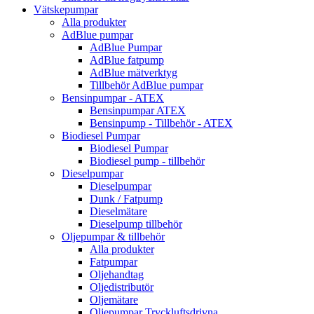
Vätskepumpar
Alla produkter
AdBlue pumpar
AdBlue Pumpar
AdBlue fatpump
AdBlue mätverktyg
Tillbehör AdBlue pumpar
Bensinpumpar - ATEX
Bensinpumpar ATEX
Bensinpump - Tillbehör - ATEX
Biodiesel Pumpar
Biodiesel Pumpar
Biodiesel pump - tillbehör
Dieselpumpar
Dieselpumpar
Dunk / Fatpump
Dieselmätare
Dieselpump tillbehör
Oljepumpar & tillbehör
Alla produkter
Fatpumpar
Oljehandtag
Oljedistributör
Oljemätare
Oljepumpar Tryckluftsdrivna