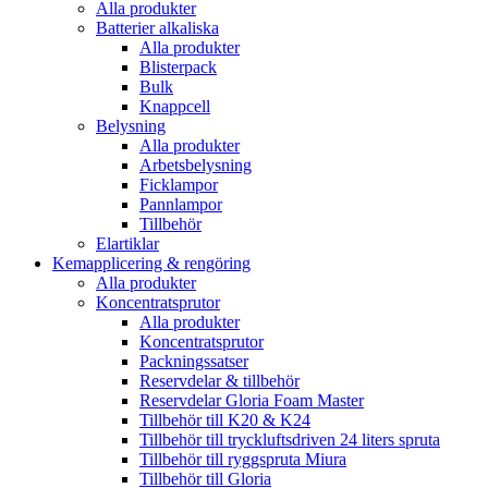
Alla produkter
Batterier alkaliska
Alla produkter
Blisterpack
Bulk
Knappcell
Belysning
Alla produkter
Arbetsbelysning
Ficklampor
Pannlampor
Tillbehör
Elartiklar
Kemapplicering & rengöring
Alla produkter
Koncentratsprutor
Alla produkter
Koncentratsprutor
Packningssatser
Reservdelar & tillbehör
Reservdelar Gloria Foam Master
Tillbehör till K20 & K24
Tillbehör till tryckluftsdriven 24 liters spruta
Tillbehör till ryggspruta Miura
Tillbehör till Gloria