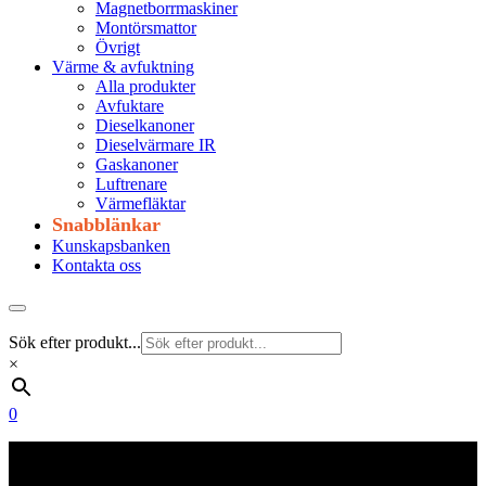
Magnetborrmaskiner
Montörsmattor
Övrigt
Värme & avfuktning
Alla produkter
Avfuktare
Dieselkanoner
Dieselvärmare IR
Gaskanoner
Luftrenare
Värmefläktar
Snabblänkar
Kunskapsbanken
Kontakta oss
Sök efter produkt...
×
0
Frakt 179 kr
Fraktfritt från 1800 kr exkl. moms