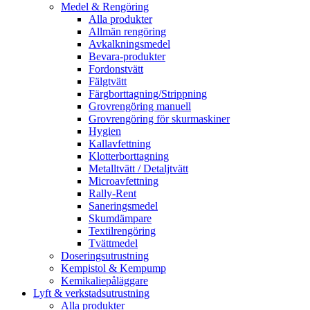
Medel & Rengöring
Alla produkter
Allmän rengöring
Avkalkningsmedel
Bevara-produkter
Fordonstvätt
Fälgtvätt
Färgborttagning/Strippning
Grovrengöring manuell
Grovrengöring för skurmaskiner
Hygien
Kallavfettning
Klotterborttagning
Metalltvätt / Detaljtvätt
Microavfettning
Rally-Rent
Saneringsmedel
Skumdämpare
Textilrengöring
Tvättmedel
Doseringsutrustning
Kempistol & Kempump
Kemikaliepåläggare
Lyft & verkstadsutrustning
Alla produkter