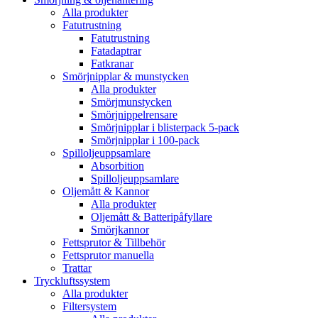
Alla produkter
Fatutrustning
Fatutrustning
Fatadaptrar
Fatkranar
Smörjnipplar & munstycken
Alla produkter
Smörjmunstycken
Smörjnippelrensare
Smörjnipplar i blisterpack 5-pack
Smörjnipplar i 100-pack
Spilloljeuppsamlare
Absorbition
Spilloljeuppsamlare
Oljemått & Kannor
Alla produkter
Oljemått & Batteripåfyllare
Smörjkannor
Fettsprutor & Tillbehör
Fettsprutor manuella
Trattar
Tryckluftssystem
Alla produkter
Filtersystem