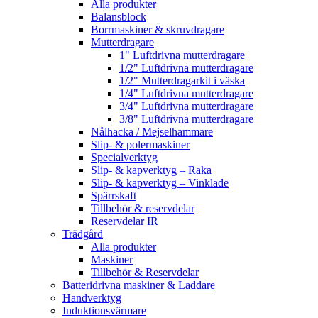
Alla produkter
Balansblock
Borrmaskiner & skruvdragare
Mutterdragare
1" Luftdrivna mutterdragare
1/2" Luftdrivna mutterdragare
1/2" Mutterdragarkit i väska
1/4" Luftdrivna mutterdragare
3/4" Luftdrivna mutterdragare
3/8" Luftdrivna mutterdragare
Nålhacka / Mejselhammare
Slip- & polermaskiner
Specialverktyg
Slip- & kapverktyg – Raka
Slip- & kapverktyg – Vinklade
Spärrskaft
Tillbehör & reservdelar
Reservdelar IR
Trädgård
Alla produkter
Maskiner
Tillbehör & Reservdelar
Batteridrivna maskiner & Laddare
Handverktyg
Induktionsvärmare