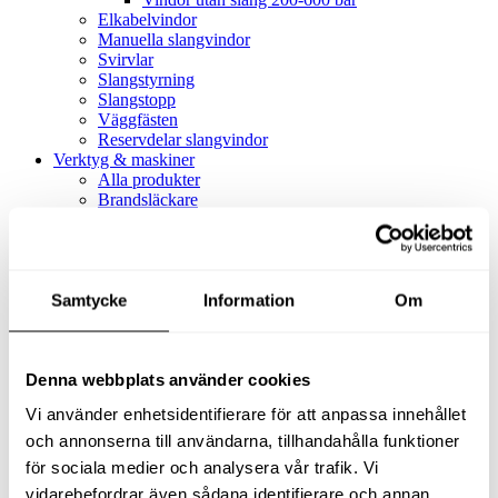
Elkabelvindor
Manuella slangvindor
Svirvlar
Slangstyrning
Slangstopp
Väggfästen
Reservdelar slangvindor
Verktyg & maskiner
Alla produkter
Brandsläckare
Alla produkter
Brandsläckare
Tillbehör brandsläckare
Dammsugare
Samtycke
Alla produkter
Information
Om
Slang & Tillbehör
Slang metervara
Slang komplett
Denna webbplats använder cookies
Slangfäste
Textil- & Våtdammsugare
Vi använder enhetsidentifierare för att anpassa innehållet
Textil- & Våtdammsugare
Tillbehör Textil- & våtdammsugare
och annonserna till användarna, tillhandahålla funktioner
Adaptrar
för sociala medier och analysera vår trafik. Vi
Dammsugare
vidarebefordrar även sådana identifierare och annan