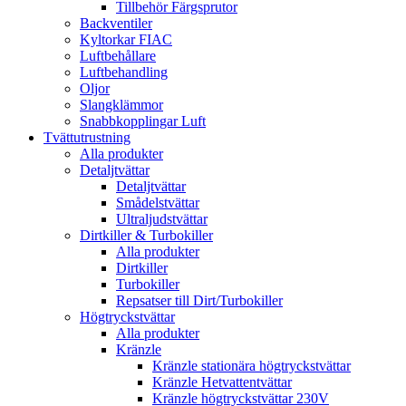
Tillbehör Färgsprutor
Backventiler
Kyltorkar FIAC
Luftbehållare
Luftbehandling
Oljor
Slangklämmor
Snabbkopplingar Luft
Tvättutrustning
Alla produkter
Detaljtvättar
Detaljtvättar
Smådelstvättar
Ultraljudstvättar
Dirtkiller & Turbokiller
Alla produkter
Dirtkiller
Turbokiller
Repsatser till Dirt/Turbokiller
Högtryckstvättar
Alla produkter
Kränzle
Kränzle stationära högtryckstvättar
Kränzle Hetvattentvättar
Kränzle högtryckstvättar 230V