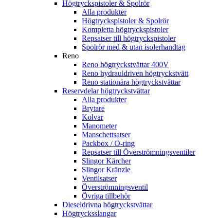
Högtryckspistoler & Spolrör
Alla produkter
Högtryckspistoler & Spolrör
Kompletta högtryckspistoler
Repsatser till högtryckspistoler
Spolrör med & utan isolerhandtag
Reno
Reno högtryckstvättar 400V
Reno hydrauldriven högtryckstvätt
Reno stationära högtryckstvättar
Reservdelar högtryckstvättar
Alla produkter
Brytare
Kolvar
Manometer
Manschettsatser
Packbox / O-ring
Repsatser till Överströmningsventiler
Slingor Kärcher
Slingor Kränzle
Ventilsatser
Överströmningsventil
Övriga tillbehör
Dieseldrivna högtryckstvättar
Högtrycksslangar