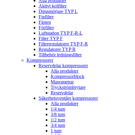
Alla produkter
Aktivt kolfilter
Dimsmörjare TYP L
Finfilter
Fästen
Förfilter
Luftstation TYP F-R-L
Filter TYP F
Filterregulatorer TYP F-R
Regulatorer TYP R
Tillbehör ledningsfilter
Kompressorer
Reservdelar kompressorer
Alla produkter
Kompressorblock
Manometrar
Tryckströmbrytare
Reservdelar
Säkerhetsventiler kompressorer
Alla produkter
1/4 tum
3/8 tum
1/2 tum
3/4 tum
1 tum