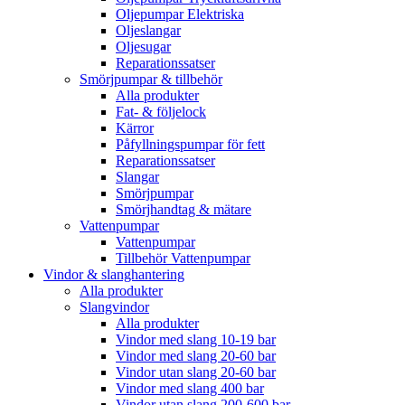
Oljepumpar Elektriska
Oljeslangar
Oljesugar
Reparationssatser
Smörjpumpar & tillbehör
Alla produkter
Fat- & följelock
Kärror
Påfyllningspumpar för fett
Reparationssatser
Slangar
Smörjpumpar
Smörjhandtag & mätare
Vattenpumpar
Vattenpumpar
Tillbehör Vattenpumpar
Vindor & slanghantering
Alla produkter
Slangvindor
Alla produkter
Vindor med slang 10-19 bar
Vindor med slang 20-60 bar
Vindor utan slang 20-60 bar
Vindor med slang 400 bar
Vindor utan slang 200-600 bar