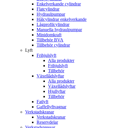
Enkelverkande cylindrar
Flatcylindrar
Hydraulpumpar
Hålcylindrar enkelverkande
Lågprofilcylindrar
Manuella hydraulpumpar
Minidomkraft
Tillbehör BVA
Tillbehör cylindrar
Lyft
Frihjulslyft
Alla produkter
Frihjulslyft
Tillbehör
Växellådslyftar
Alla produkter
Växellådslyftar
Hjullyftar
Tillbehör
Fatlyft
Gaffellyftvagnar
Verkstadskranar
Verkstadskranar
Reservdelar
Verkstadspressar