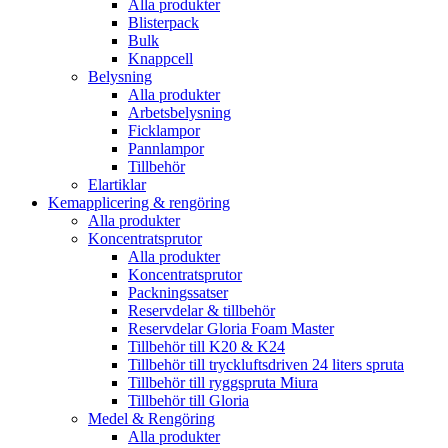
Alla produkter
Blisterpack
Bulk
Knappcell
Belysning
Alla produkter
Arbetsbelysning
Ficklampor
Pannlampor
Tillbehör
Elartiklar
Kemapplicering & rengöring
Alla produkter
Koncentratsprutor
Alla produkter
Koncentratsprutor
Packningssatser
Reservdelar & tillbehör
Reservdelar Gloria Foam Master
Tillbehör till K20 & K24
Tillbehör till tryckluftsdriven 24 liters spruta
Tillbehör till ryggspruta Miura
Tillbehör till Gloria
Medel & Rengöring
Alla produkter