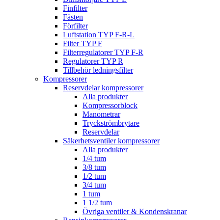
Finfilter
Fästen
Förfilter
Luftstation TYP F-R-L
Filter TYP F
Filterregulatorer TYP F-R
Regulatorer TYP R
Tillbehör ledningsfilter
Kompressorer
Reservdelar kompressorer
Alla produkter
Kompressorblock
Manometrar
Tryckströmbrytare
Reservdelar
Säkerhetsventiler kompressorer
Alla produkter
1/4 tum
3/8 tum
1/2 tum
3/4 tum
1 tum
1 1/2 tum
Övriga ventiler & Kondenskranar