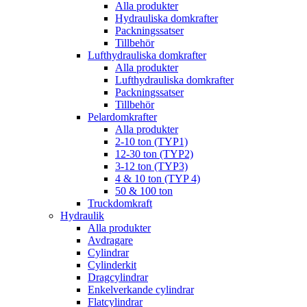
Alla produkter
Hydrauliska domkrafter
Packningssatser
Tillbehör
Lufthydrauliska domkrafter
Alla produkter
Lufthydrauliska domkrafter
Packningssatser
Tillbehör
Pelardomkrafter
Alla produkter
2-10 ton (TYP1)
12-30 ton (TYP2)
3-12 ton (TYP3)
4 & 10 ton (TYP 4)
50 & 100 ton
Truckdomkraft
Hydraulik
Alla produkter
Avdragare
Cylindrar
Cylinderkit
Dragcylindrar
Enkelverkande cylindrar
Flatcylindrar