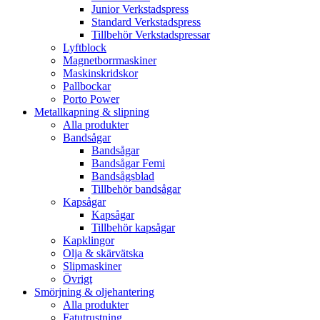
Junior Verkstadspress
Standard Verkstadspress
Tillbehör Verkstadspressar
Lyftblock
Magnetborrmaskiner
Maskinskridskor
Pallbockar
Porto Power
Metallkapning & slipning
Alla produkter
Bandsågar
Bandsågar
Bandsågar Femi
Bandsågsblad
Tillbehör bandsågar
Kapsågar
Kapsågar
Tillbehör kapsågar
Kapklingor
Olja & skärvätska
Slipmaskiner
Övrigt
Smörjning & oljehantering
Alla produkter
Fatutrustning