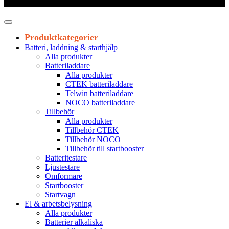
Leveranstid 1-3 arbetsdagar
Produktkategorier
Batteri, laddning & starthjälp
Alla produkter
Batteriladdare
Alla produkter
CTEK batteriladdare
Telwin batteriladdare
NOCO batteriladdare
Tillbehör
Alla produkter
Tillbehör CTEK
Tillbehör NOCO
Tillbehör till startbooster
Batteritestare
Ljustestare
Omformare
Startbooster
Startvagn
El & arbetsbelysning
Alla produkter
Batterier alkaliska