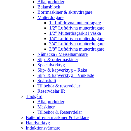
Alla produkter
Balansblock
Borrmaskiner & skruvdragare
Mutterdragare
1" Luftdrivna mutterdragare
1/2" Luftdrivna mutterdragare
1/2" Mutterdragarkit i väska
1/4" Luftdrivna mutterdragare
3/4" Luftdrivna mutterdragare
3/8" Luftdrivna mutterdragare
Nålhacka / Mejselhammare
Slip- & polermaskiner
Specialverktyg
Slip- & kapverktyg – Raka
Slip- & kapverktyg – Vinklade
Spärrskaft
Tillbehör & reservdelar
Reservdelar IR
Trädgård
Alla produkter
Maskiner
Tillbehör & Reservdelar
Batteridrivna maskiner & Laddare
Handverktyg
Induktionsvärmare