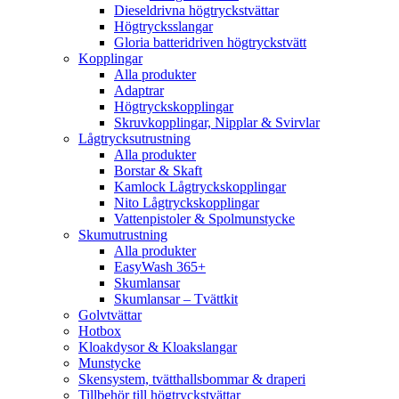
Dieseldrivna högtryckstvättar
Högtrycksslangar
Gloria batteridriven högtryckstvätt
Kopplingar
Alla produkter
Adaptrar
Högtryckskopplingar
Skruvkopplingar, Nipplar & Svirvlar
Lågtrycksutrustning
Alla produkter
Borstar & Skaft
Kamlock Lågtryckskopplingar
Nito Lågtryckskopplingar
Vattenpistoler & Spolmunstycke
Skumutrustning
Alla produkter
EasyWash 365+
Skumlansar
Skumlansar – Tvättkit
Golvtvättar
Hotbox
Kloakdysor & Kloakslangar
Munstycke
Skensystem, tvätthallsbommar & draperi
Tillbehör till högtryckstvättar