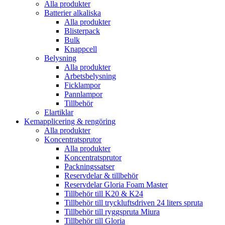
Alla produkter
Batterier alkaliska
Alla produkter
Blisterpack
Bulk
Knappcell
Belysning
Alla produkter
Arbetsbelysning
Ficklampor
Pannlampor
Tillbehör
Elartiklar
Kemapplicering & rengöring
Alla produkter
Koncentratsprutor
Alla produkter
Koncentratsprutor
Packningssatser
Reservdelar & tillbehör
Reservdelar Gloria Foam Master
Tillbehör till K20 & K24
Tillbehör till tryckluftsdriven 24 liters spruta
Tillbehör till ryggspruta Miura
Tillbehör till Gloria