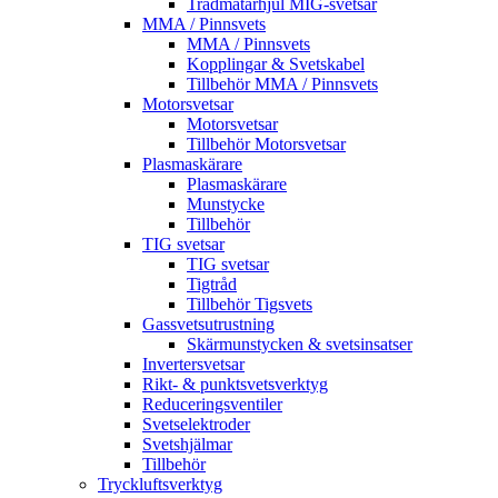
Trådmatarhjul MIG-svetsar
MMA / Pinnsvets
MMA / Pinnsvets
Kopplingar & Svetskabel
Tillbehör MMA / Pinnsvets
Motorsvetsar
Motorsvetsar
Tillbehör Motorsvetsar
Plasmaskärare
Plasmaskärare
Munstycke
Tillbehör
TIG svetsar
TIG svetsar
Tigtråd
Tillbehör Tigsvets
Gassvetsutrustning
Skärmunstycken & svetsinsatser
Invertersvetsar
Rikt- & punktsvetsverktyg
Reduceringsventiler
Svetselektroder
Svetshjälmar
Tillbehör
Tryckluftsverktyg