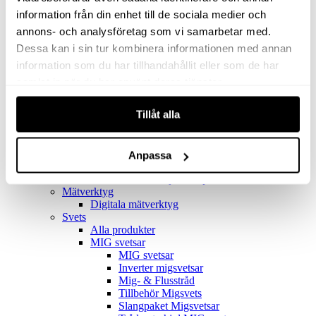
Filter
Golv- & Kombinationsmunstycke
information från din enhet till de sociala medier och
Munstycke
annons- och analysföretag som vi samarbetar med.
Motor
Dessa kan i sin tur kombinera informationen med annan
Reservdelar dammsugare
Rör & handtag
information som du har tillhandahållit eller som de har
Städset komplett
samlat in när du har använt deras tjänster.
Skarvdon
Tillbehör Ventos
Tillåt alla
Uppsamlingspåsar
Elverk
Alla produkter
Elverk
Anpassa
Tillbehör Geko Elverk
Tillbehör Honda ljuddämpade elverk
Mätverktyg
Digitala mätverktyg
Svets
Alla produkter
MIG svetsar
MIG svetsar
Inverter migsvetsar
Mig- & Flusstråd
Tillbehör Migsvets
Slangpaket Migsvetsar