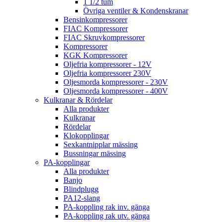
1 1/2 tum
Övriga ventiler & Kondenskranar
Bensinkompressorer
FIAC Kompressorer
FIAC Skruvkompressorer
Kompressorer
KGK Kompressorer
Oljefria kompressorer - 12V
Oljefria kompressorer 230V
Oljesmorda kompressorer - 230V
Oljesmorda kompressorer - 400V
Kulkranar & Rördelar
Alla produkter
Kulkranar
Rördelar
Klokopplingar
Sexkantnipplar mässing
Bussningar mässing
PA-kopplingar
Alla produkter
Banjo
Blindplugg
PA12-slang
PA-koppling rak inv. gänga
PA-koppling rak utv. gänga