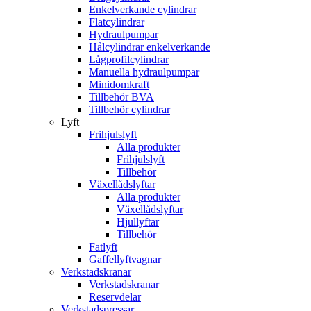
Enkelverkande cylindrar
Flatcylindrar
Hydraulpumpar
Hålcylindrar enkelverkande
Lågprofilcylindrar
Manuella hydraulpumpar
Minidomkraft
Tillbehör BVA
Tillbehör cylindrar
Lyft
Frihjulslyft
Alla produkter
Frihjulslyft
Tillbehör
Växellådslyftar
Alla produkter
Växellådslyftar
Hjullyftar
Tillbehör
Fatlyft
Gaffellyftvagnar
Verkstadskranar
Verkstadskranar
Reservdelar
Verkstadspressar