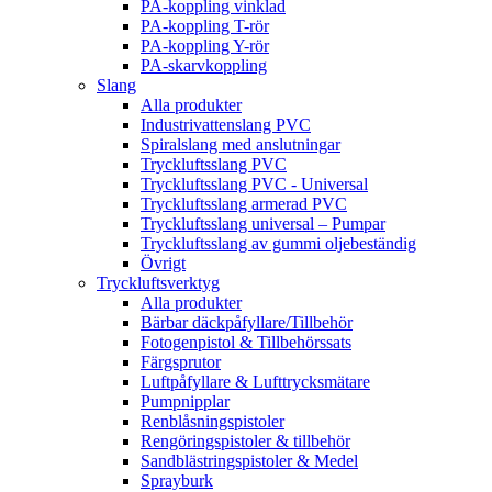
PA-koppling vinklad
PA-koppling T-rör
PA-koppling Y-rör
PA-skarvkoppling
Slang
Alla produkter
Industrivattenslang PVC
Spiralslang med anslutningar
Tryckluftsslang PVC
Tryckluftsslang PVC - Universal
Tryckluftsslang armerad PVC
Tryckluftsslang universal – Pumpar
Tryckluftsslang av gummi oljebeständig
Övrigt
Tryckluftsverktyg
Alla produkter
Bärbar däckpåfyllare/Tillbehör
Fotogenpistol & Tillbehörssats
Färgsprutor
Luftpåfyllare & Lufttrycksmätare
Pumpnipplar
Renblåsningspistoler
Rengöringspistoler & tillbehör
Sandblästringspistoler & Medel
Sprayburk