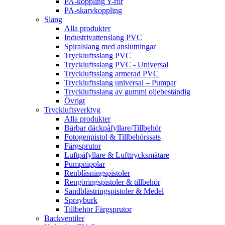
PA-koppling Y-rör
PA-skarvkoppling
Slang
Alla produkter
Industrivattenslang PVC
Spiralslang med anslutningar
Tryckluftsslang PVC
Tryckluftsslang PVC - Universal
Tryckluftsslang armerad PVC
Tryckluftsslang universal – Pumpar
Tryckluftsslang av gummi oljebeständig
Övrigt
Tryckluftsverktyg
Alla produkter
Bärbar däckpåfyllare/Tillbehör
Fotogenpistol & Tillbehörssats
Färgsprutor
Luftpåfyllare & Lufttrycksmätare
Pumpnipplar
Renblåsningspistoler
Rengöringspistoler & tillbehör
Sandblästringspistoler & Medel
Sprayburk
Tillbehör Färgsprutor
Backventiler