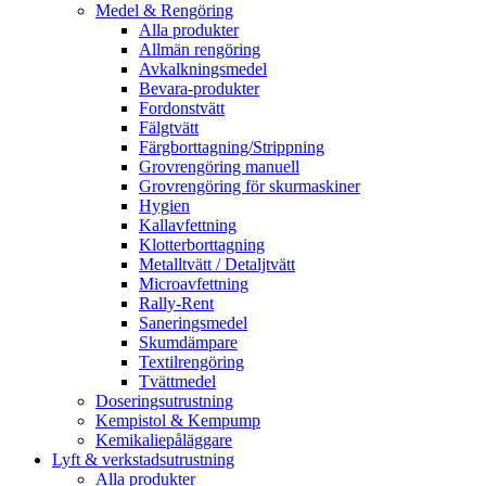
Medel & Rengöring
Alla produkter
Allmän rengöring
Avkalkningsmedel
Bevara-produkter
Fordonstvätt
Fälgtvätt
Färgborttagning/Strippning
Grovrengöring manuell
Grovrengöring för skurmaskiner
Hygien
Kallavfettning
Klotterborttagning
Metalltvätt / Detaljtvätt
Microavfettning
Rally-Rent
Saneringsmedel
Skumdämpare
Textilrengöring
Tvättmedel
Doseringsutrustning
Kempistol & Kempump
Kemikaliepåläggare
Lyft & verkstadsutrustning
Alla produkter