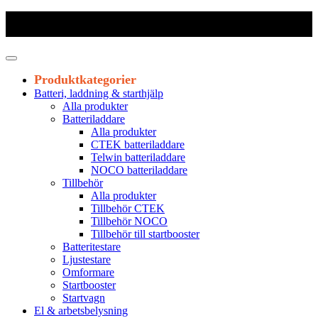
Frakt 179 kr
|
Fraktfritt från 1800 kr exkl. moms
|
Leveranstid 1-3
arbetsdagar
Produktkategorier
Batteri, laddning & starthjälp
Alla produkter
Batteriladdare
Alla produkter
CTEK batteriladdare
Telwin batteriladdare
NOCO batteriladdare
Tillbehör
Alla produkter
Tillbehör CTEK
Tillbehör NOCO
Tillbehör till startbooster
Batteritestare
Ljustestare
Omformare
Startbooster
Startvagn
El & arbetsbelysning