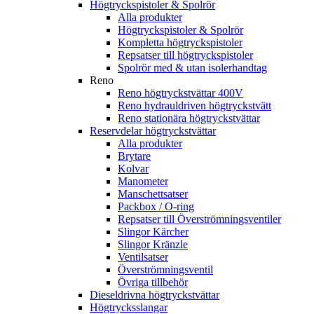
Högtryckspistoler & Spolrör
Alla produkter
Högtryckspistoler & Spolrör
Kompletta högtryckspistoler
Repsatser till högtryckspistoler
Spolrör med & utan isolerhandtag
Reno
Reno högtryckstvättar 400V
Reno hydrauldriven högtryckstvätt
Reno stationära högtryckstvättar
Reservdelar högtryckstvättar
Alla produkter
Brytare
Kolvar
Manometer
Manschettsatser
Packbox / O-ring
Repsatser till Överströmningsventiler
Slingor Kärcher
Slingor Kränzle
Ventilsatser
Överströmningsventil
Övriga tillbehör
Dieseldrivna högtryckstvättar
Högtrycksslangar