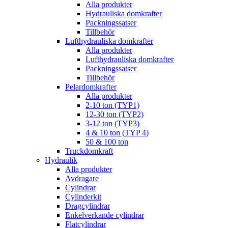
Alla produkter
Hydrauliska domkrafter
Packningssatser
Tillbehör
Lufthydrauliska domkrafter
Alla produkter
Lufthydrauliska domkrafter
Packningssatser
Tillbehör
Pelardomkrafter
Alla produkter
2-10 ton (TYP1)
12-30 ton (TYP2)
3-12 ton (TYP3)
4 & 10 ton (TYP 4)
50 & 100 ton
Truckdomkraft
Hydraulik
Alla produkter
Avdragare
Cylindrar
Cylinderkit
Dragcylindrar
Enkelverkande cylindrar
Flatcylindrar