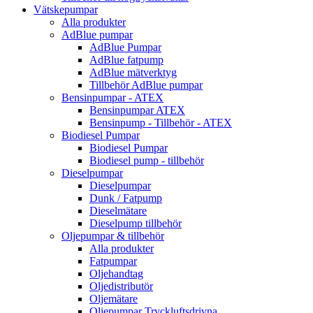
Vätskepumpar
Alla produkter
AdBlue pumpar
AdBlue Pumpar
AdBlue fatpump
AdBlue mätverktyg
Tillbehör AdBlue pumpar
Bensinpumpar - ATEX
Bensinpumpar ATEX
Bensinpump - Tillbehör - ATEX
Biodiesel Pumpar
Biodiesel Pumpar
Biodiesel pump - tillbehör
Dieselpumpar
Dieselpumpar
Dunk / Fatpump
Dieselmätare
Dieselpump tillbehör
Oljepumpar & tillbehör
Alla produkter
Fatpumpar
Oljehandtag
Oljedistributör
Oljemätare
Oljepumpar Tryckluftsdrivna