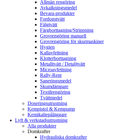
Allmän rengöring
Avkalkningsmedel
Bevara-produkter
Fordonstvätt
Fälgtvätt
Färgborttagning/Strippning
Grovrengöring manuell
Grovrengöring för skurmaskiner
Hygien
Kallavfettning
Klotterborttagning
Metalltvätt / Detaljtvätt
Microavfettning
Rally-Rent
Saneringsmedel
Skumdämpare
Textilrengöring
Tvättmedel
Doseringsutrustning
Kempistol & Kempump
Kemikaliepåläggare
Lyft & verkstadsutrustning
Alla produkter
Domkrafter
Hydrauliska domkrafter