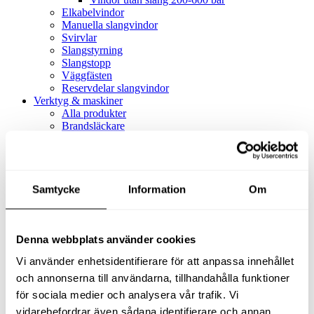
Elkabelvindor
Manuella slangvindor
Svirvlar
Slangstyrning
Slangstopp
Väggfästen
Reservdelar slangvindor
Verktyg & maskiner
Alla produkter
Brandsläckare
Alla produkter
Brandsläckare
Tillbehör brandsläckare
Dammsugare
Samtycke
Alla produkter
Information
Om
Slang & Tillbehör
Slang metervara
Slang komplett
Denna webbplats använder cookies
Slangfäste
Textil- & Våtdammsugare
Vi använder enhetsidentifierare för att anpassa innehållet
Textil- & Våtdammsugare
Tillbehör Textil- & våtdammsugare
och annonserna till användarna, tillhandahålla funktioner
Adaptrar
för sociala medier och analysera vår trafik. Vi
Dammsugare
vidarebefordrar även sådana identifierare och annan