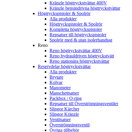
Kränzle högtryckstvättar 400V
Kränzle bensindrivna högtryckstvättar
Högtryckspistoler & Spolrör
Alla produkter
Högtryckspistoler & Spolrör
Kompletta högtryckspistoler
Repsatser till högtryckspistoler
Spolrör med & utan isolerhandtag
Reno
Reno högtryckstvättar 400V
Reno hydrauldriven högtryckstvätt
Reno stationära högtryckstvättar
Reservdelar högtryckstvättar
Alla produkter
Brytare
Kolvar
Manometer
Manschettsatser
Packbox / O-ring
Repsatser till Överströmningsventiler
Slingor Kärcher
Slingor Kränzle
Ventilsatser
Överströmningsventil
Övriga tillbehör