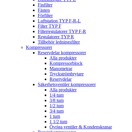
Finfilter
Fästen
Förfilter
Luftstation TYP F-R-L
Filter TYP F
Filterregulatorer TYP F-R
Regulatorer TYP R
Tillbehör ledningsfilter
Kompressorer
Reservdelar kompressorer
Alla produkter
Kompressorblock
Manometrar
Tryckströmbrytare
Reservdelar
Säkerhetsventiler kompressorer
Alla produkter
1/4 tum
3/8 tum
1/2 tum
3/4 tum
1 tum
1 1/2 tum
Övriga ventiler & Kondenskranar