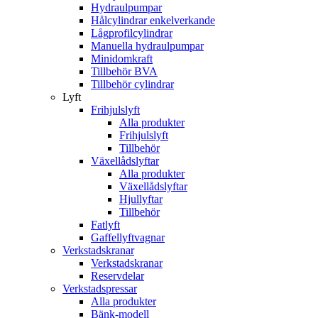
Hydraulpumpar
Hålcylindrar enkelverkande
Lågprofilcylindrar
Manuella hydraulpumpar
Minidomkraft
Tillbehör BVA
Tillbehör cylindrar
Lyft
Frihjulslyft
Alla produkter
Frihjulslyft
Tillbehör
Växellådslyftar
Alla produkter
Växellådslyftar
Hjullyftar
Tillbehör
Fatlyft
Gaffellyftvagnar
Verkstadskranar
Verkstadskranar
Reservdelar
Verkstadspressar
Alla produkter
Bänk-modell