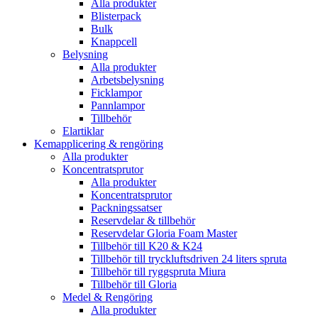
Alla produkter
Blisterpack
Bulk
Knappcell
Belysning
Alla produkter
Arbetsbelysning
Ficklampor
Pannlampor
Tillbehör
Elartiklar
Kemapplicering & rengöring
Alla produkter
Koncentratsprutor
Alla produkter
Koncentratsprutor
Packningssatser
Reservdelar & tillbehör
Reservdelar Gloria Foam Master
Tillbehör till K20 & K24
Tillbehör till tryckluftsdriven 24 liters spruta
Tillbehör till ryggspruta Miura
Tillbehör till Gloria
Medel & Rengöring
Alla produkter