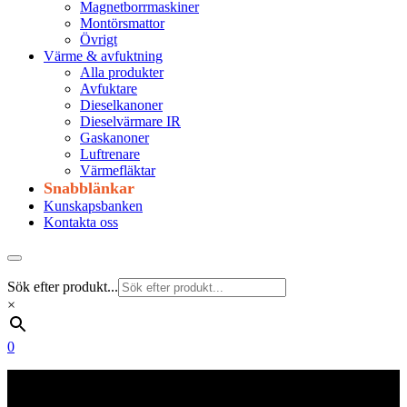
Magnetborrmaskiner
Montörsmattor
Övrigt
Värme & avfuktning
Alla produkter
Avfuktare
Dieselkanoner
Dieselvärmare IR
Gaskanoner
Luftrenare
Värmefläktar
Snabblänkar
Kunskapsbanken
Kontakta oss
Sök efter produkt...
×
0
Frakt 179 kr
Fraktfritt från 1800 kr exkl. moms