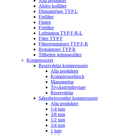
Alla produkter
Aktivt kolfilter
Dimsmörjare TYP L
Finfilter
Fästen
Förfilter
Luftstation TYP F-R-L
Filter TYP F
Filterregulatorer TYP F-R
Regulatorer TYP R
Tillbehör ledningsfilter
Kompressorer
Reservdelar kompressorer
Alla produkter
Kompressorblock
Manometrar
Tryckströmbrytare
Reservdelar
Säkerhetsventiler kompressorer
Alla produkter
1/4 tum
3/8 tum
1/2 tum
3/4 tum
1 tum