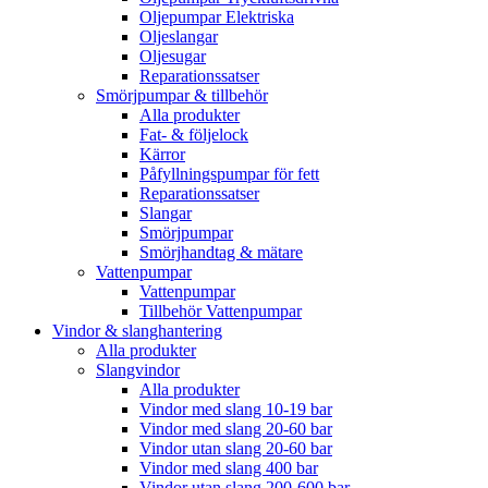
Oljepumpar Elektriska
Oljeslangar
Oljesugar
Reparationssatser
Smörjpumpar & tillbehör
Alla produkter
Fat- & följelock
Kärror
Påfyllningspumpar för fett
Reparationssatser
Slangar
Smörjpumpar
Smörjhandtag & mätare
Vattenpumpar
Vattenpumpar
Tillbehör Vattenpumpar
Vindor & slanghantering
Alla produkter
Slangvindor
Alla produkter
Vindor med slang 10-19 bar
Vindor med slang 20-60 bar
Vindor utan slang 20-60 bar
Vindor med slang 400 bar
Vindor utan slang 200-600 bar