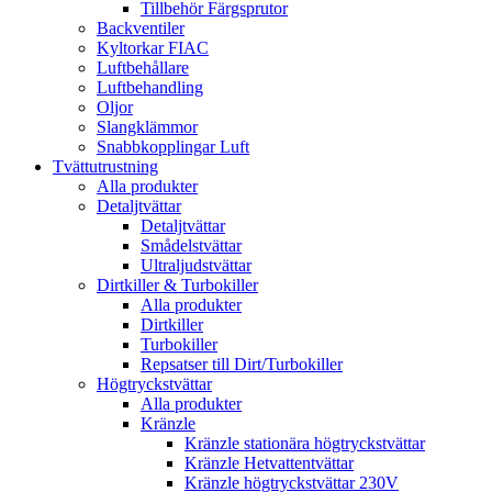
Tillbehör Färgsprutor
Backventiler
Kyltorkar FIAC
Luftbehållare
Luftbehandling
Oljor
Slangklämmor
Snabbkopplingar Luft
Tvättutrustning
Alla produkter
Detaljtvättar
Detaljtvättar
Smådelstvättar
Ultraljudstvättar
Dirtkiller & Turbokiller
Alla produkter
Dirtkiller
Turbokiller
Repsatser till Dirt/Turbokiller
Högtryckstvättar
Alla produkter
Kränzle
Kränzle stationära högtryckstvättar
Kränzle Hetvattentvättar
Kränzle högtryckstvättar 230V