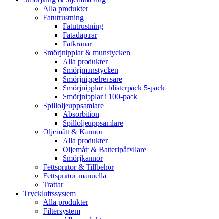
Alla produkter
Fatutrustning
Fatutrustning
Fatadaptrar
Fatkranar
Smörjnipplar & munstycken
Alla produkter
Smörjmunstycken
Smörjnippelrensare
Smörjnipplar i blisterpack 5-pack
Smörjnipplar i 100-pack
Spilloljeuppsamlare
Absorbition
Spilloljeuppsamlare
Oljemått & Kannor
Alla produkter
Oljemått & Batteripåfyllare
Smörjkannor
Fettsprutor & Tillbehör
Fettsprutor manuella
Trattar
Tryckluftssystem
Alla produkter
Filtersystem