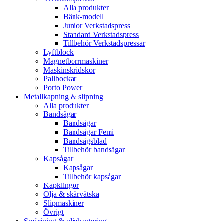
Alla produkter
Bänk-modell
Junior Verkstadspress
Standard Verkstadspress
Tillbehör Verkstadspressar
Lyftblock
Magnetborrmaskiner
Maskinskridskor
Pallbockar
Porto Power
Metallkapning & slipning
Alla produkter
Bandsågar
Bandsågar
Bandsågar Femi
Bandsågsblad
Tillbehör bandsågar
Kapsågar
Kapsågar
Tillbehör kapsågar
Kapklingor
Olja & skärvätska
Slipmaskiner
Övrigt
Smörjning & oljehantering