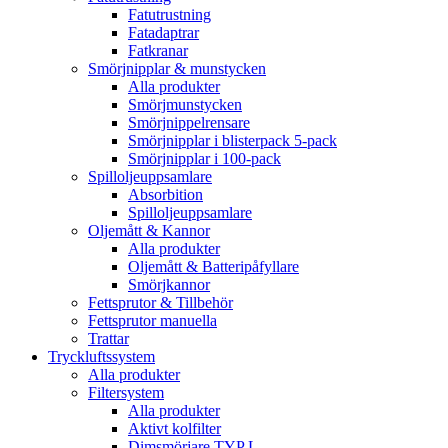
Fatutrustning
Fatadaptrar
Fatkranar
Smörjnipplar & munstycken
Alla produkter
Smörjmunstycken
Smörjnippelrensare
Smörjnipplar i blisterpack 5-pack
Smörjnipplar i 100-pack
Spilloljeuppsamlare
Absorbition
Spilloljeuppsamlare
Oljemått & Kannor
Alla produkter
Oljemått & Batteripåfyllare
Smörjkannor
Fettsprutor & Tillbehör
Fettsprutor manuella
Trattar
Tryckluftssystem
Alla produkter
Filtersystem
Alla produkter
Aktivt kolfilter
Dimsmörjare TYP L