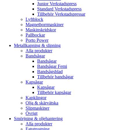
Junior Verkstadspress
Standard Verkstadspress
Tillbehör Verkstadspressar
Lyftblock
Magnetborrmaskiner
Maskinskridskor
Pallbockar
Porto Power
Metallkapning & slipning
Alla produkter
Bandsågar
Bandsågar
Bandsågar Femi
Bandsågsblad
Tillbehör bandsågar
Kapsågar
Kapsågar
Tillbehör kapsågar
Kapklingor
Olja & skärvätska
Slipmaskiner
Övrigt
Smörjning & oljehantering
Alla produkter
Fatutrustning