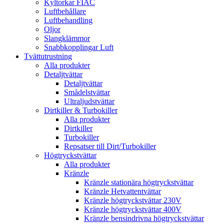
Kyltorkar FIAC
Luftbehållare
Luftbehandling
Oljor
Slangklämmor
Snabbkopplingar Luft
Tvättutrustning
Alla produkter
Detaljtvättar
Detaljtvättar
Smådelstvättar
Ultraljudstvättar
Dirtkiller & Turbokiller
Alla produkter
Dirtkiller
Turbokiller
Repsatser till Dirt/Turbokiller
Högtryckstvättar
Alla produkter
Kränzle
Kränzle stationära högtryckstvättar
Kränzle Hetvattentvättar
Kränzle högtryckstvättar 230V
Kränzle högtryckstvättar 400V
Kränzle bensindrivna högtryckstvättar