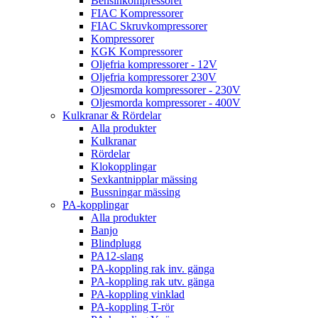
Bensinkompressorer
FIAC Kompressorer
FIAC Skruvkompressorer
Kompressorer
KGK Kompressorer
Oljefria kompressorer - 12V
Oljefria kompressorer 230V
Oljesmorda kompressorer - 230V
Oljesmorda kompressorer - 400V
Kulkranar & Rördelar
Alla produkter
Kulkranar
Rördelar
Klokopplingar
Sexkantnipplar mässing
Bussningar mässing
PA-kopplingar
Alla produkter
Banjo
Blindplugg
PA12-slang
PA-koppling rak inv. gänga
PA-koppling rak utv. gänga
PA-koppling vinklad
PA-koppling T-rör