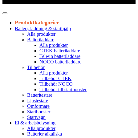
Leveranstid 1-3 arbetsdagar
Produktkategorier
Batteri, laddning & starthjälp
Alla produkter
Batteriladdare
Alla produkter
CTEK batteriladdare
Telwin batteriladdare
NOCO batteriladdare
Tillbehör
Alla produkter
Tillbehör CTEK
Tillbehör NOCO
Tillbehör till startbooster
Batteritestare
Ljustestare
Omformare
Startbooster
Startvagn
El & arbetsbelysning
Alla produkter
Batterier alkaliska