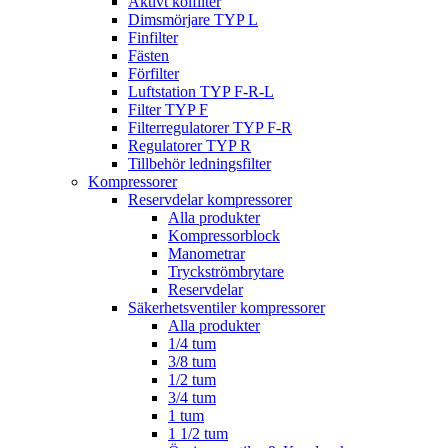
Aktivt kolfilter
Dimsmörjare TYP L
Finfilter
Fästen
Förfilter
Luftstation TYP F-R-L
Filter TYP F
Filterregulatorer TYP F-R
Regulatorer TYP R
Tillbehör ledningsfilter
Kompressorer
Reservdelar kompressorer
Alla produkter
Kompressorblock
Manometrar
Tryckströmbrytare
Reservdelar
Säkerhetsventiler kompressorer
Alla produkter
1/4 tum
3/8 tum
1/2 tum
3/4 tum
1 tum
1 1/2 tum