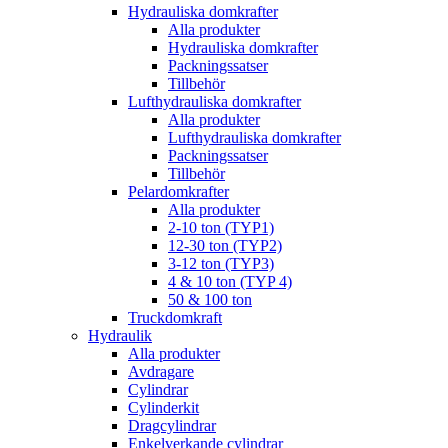
Hydrauliska domkrafter
Alla produkter
Hydrauliska domkrafter
Packningssatser
Tillbehör
Lufthydrauliska domkrafter
Alla produkter
Lufthydrauliska domkrafter
Packningssatser
Tillbehör
Pelardomkrafter
Alla produkter
2-10 ton (TYP1)
12-30 ton (TYP2)
3-12 ton (TYP3)
4 & 10 ton (TYP 4)
50 & 100 ton
Truckdomkraft
Hydraulik
Alla produkter
Avdragare
Cylindrar
Cylinderkit
Dragcylindrar
Enkelverkande cylindrar