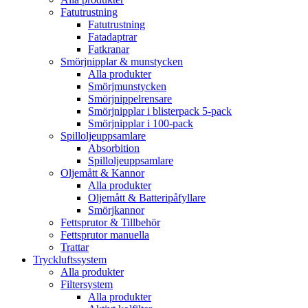
Fatutrustning
Fatutrustning
Fatadaptrar
Fatkranar
Smörjnipplar & munstycken
Alla produkter
Smörjmunstycken
Smörjnippelrensare
Smörjnipplar i blisterpack 5-pack
Smörjnipplar i 100-pack
Spilloljeuppsamlare
Absorbition
Spilloljeuppsamlare
Oljemått & Kannor
Alla produkter
Oljemått & Batteripåfyllare
Smörjkannor
Fettsprutor & Tillbehör
Fettsprutor manuella
Trattar
Tryckluftssystem
Alla produkter
Filtersystem
Alla produkter