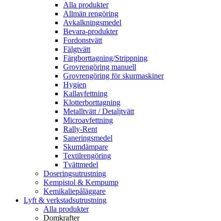
Alla produkter
Allmän rengöring
Avkalkningsmedel
Bevara-produkter
Fordonstvätt
Fälgtvätt
Färgborttagning/Strippning
Grovrengöring manuell
Grovrengöring för skurmaskiner
Hygien
Kallavfettning
Klotterborttagning
Metalltvätt / Detaljtvätt
Microavfettning
Rally-Rent
Saneringsmedel
Skumdämpare
Textilrengöring
Tvättmedel
Doseringsutrustning
Kempistol & Kempump
Kemikaliepåläggare
Lyft & verkstadsutrustning
Alla produkter
Domkrafter