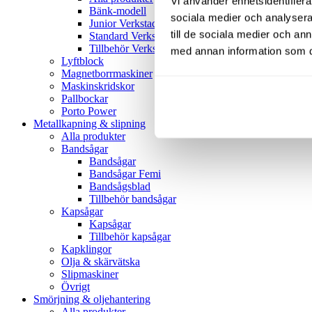
Vi använder enhetsidentifierar
Bänk-modell
sociala medier och analysera 
Junior Verkstadspress
till de sociala medier och a
Standard Verkstadspress
Tillbehör Verkstadspressar
med annan information som du 
Lyftblock
Magnetborrmaskiner
Maskinskridskor
Pallbockar
Porto Power
Metallkapning & slipning
Alla produkter
Bandsågar
Bandsågar
Bandsågar Femi
Bandsågsblad
Tillbehör bandsågar
Kapsågar
Kapsågar
Tillbehör kapsågar
Kapklingor
Olja & skärvätska
Slipmaskiner
Övrigt
Smörjning & oljehantering
Alla produkter