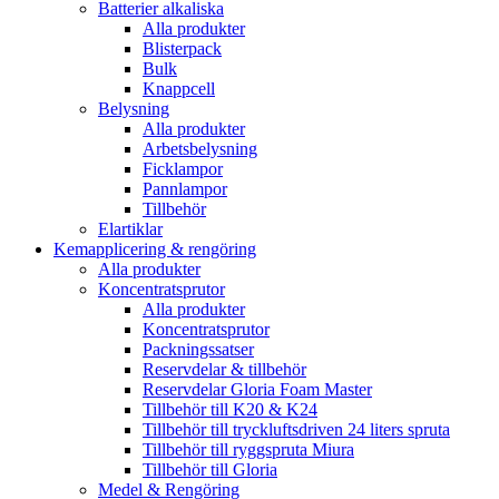
Batterier alkaliska
Alla produkter
Blisterpack
Bulk
Knappcell
Belysning
Alla produkter
Arbetsbelysning
Ficklampor
Pannlampor
Tillbehör
Elartiklar
Kemapplicering & rengöring
Alla produkter
Koncentratsprutor
Alla produkter
Koncentratsprutor
Packningssatser
Reservdelar & tillbehör
Reservdelar Gloria Foam Master
Tillbehör till K20 & K24
Tillbehör till tryckluftsdriven 24 liters spruta
Tillbehör till ryggspruta Miura
Tillbehör till Gloria
Medel & Rengöring