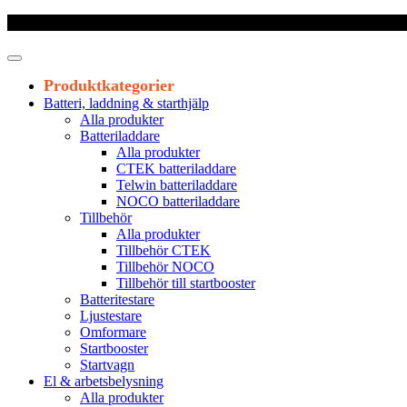
Frakt 179 kr
|
Fraktfritt från 1800 kr exkl. moms
|
Leveranstid 1-3 arb
Produktkategorier
Batteri, laddning & starthjälp
Alla produkter
Batteriladdare
Alla produkter
CTEK batteriladdare
Telwin batteriladdare
NOCO batteriladdare
Tillbehör
Alla produkter
Tillbehör CTEK
Tillbehör NOCO
Tillbehör till startbooster
Batteritestare
Ljustestare
Omformare
Startbooster
Startvagn
El & arbetsbelysning
Alla produkter