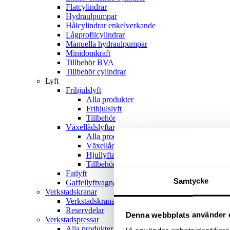
Flatcylindrar
Hydraulpumpar
Hålcylindrar enkelverkande
Lågprofilcylindrar
Manuella hydraulpumpar
Minidomkraft
Tillbehör BVA
Tillbehör cylindrar
Lyft
Frihjulslyft
Alla produkter
Frihjulslyft
Tillbehör
Växellådslyftar
Alla produkter
Växellådslyftar
Hjullyftar
Tillbehör
Fatlyft
Samtycke
Gaffellyftvagnar
Verkstadskranar
Verkstadskranar
Reservdelar
Denna webbplats använder 
Verkstadspressar
Alla produkter