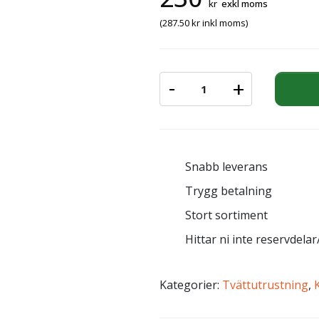
kr
exkl moms
(
287.50
kr
inkl moms)
-
+
KLOAKDYSA 1/4" 0,45 3 B
Snabb leverans
Trygg betalning
Stort sortiment
Hittar ni inte reservdelar/
Kategorier:
Tvättutrustning
,