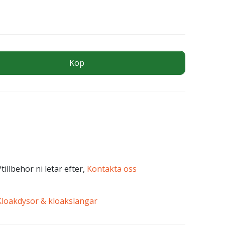
AK mängd
Köp
tillbehör ni letar efter,
Kontakta oss
Kloakdysor & kloakslangar