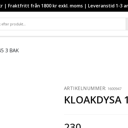
kr
|
Fraktfritt från 1800 kr exkl. moms
|
Leveranstid 1-3 a
45 3 BAK
ARTIKELNUMMER:
1600947
KLOAKDYSA 1/
230