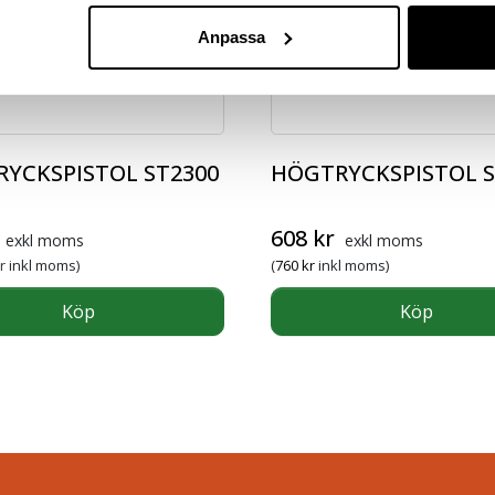
Anpassa
YCKSPISTOL ST2300
HÖGTRYCKSPISTOL S
rungliga priset var: 1 100 kr.
Det nuvarande priset är: 845 kr.
608
kr
exkl moms
exkl moms
r
inkl moms)
(
760
kr
inkl moms)
Köp
Köp