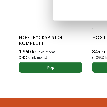
HÖGTRYCKSPISTOL
HÖGTR
KOMPLETT
Det ursp
1 960
kr
845
kr
exkl moms
(
2 450
kr
inkl moms)
(
1 056.25
k
Köp