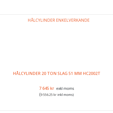
HÅLCYLINDER 20 TON SLAG 51 MM HC2002T
Det ursprungliga priset var: 9 394 kr.
Det nuvarande priset är: 7 645 k
7 645
kr
exkl moms
(
9 556.25
kr
inkl moms)