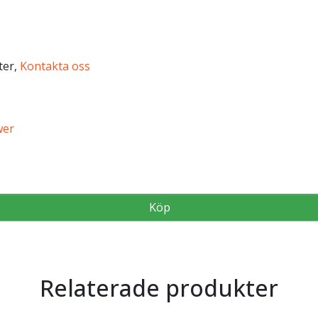
fter,
Kontakta oss
wer
Köp
Köp
Köp
Köp
Relaterade produkter