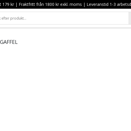
t 179 kr
|
Fraktfritt från 1800 kr exkl. moms
|
Leveranstid 1-3 arbets
GGAFFEL