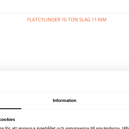
FLATCYLINDER 10 TON SLAG 11 MM
2 925
kr
exkl moms
Information
(
3 656.25
kr
inkl moms)
cookies
e för att anpassa innehållet och annonserna till användarna, tillh