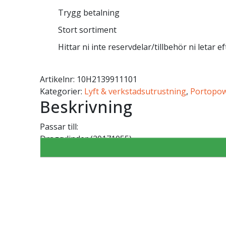
Trygg betalning
Stort sortiment
Hittar ni inte reservdelar/tillbehör ni letar e
Artikelnr:
10H2139911101
Kategorier:
Lyft & verkstadsutrustning
,
Portopo
Beskrivning
Passar till:
Dragcylinder (20171055)
Dragcylinder (20171105)