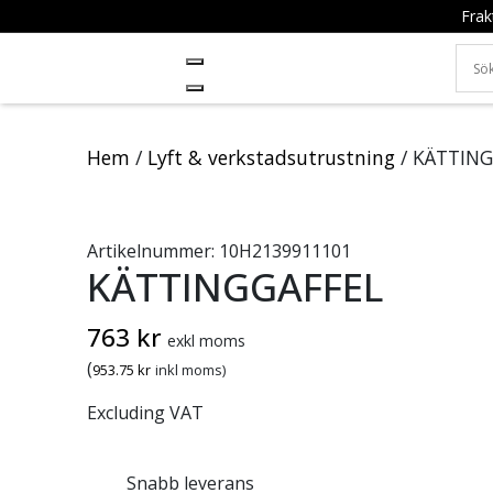
Frak
Hem
/
Lyft & verkstadsutrustning
/ KÄTTIN
Artikelnummer:
10H2139911101
KÄTTINGGAFFEL
763
kr
exkl moms
(
953.75
kr
inkl moms)
Excluding VAT
Snabb leverans