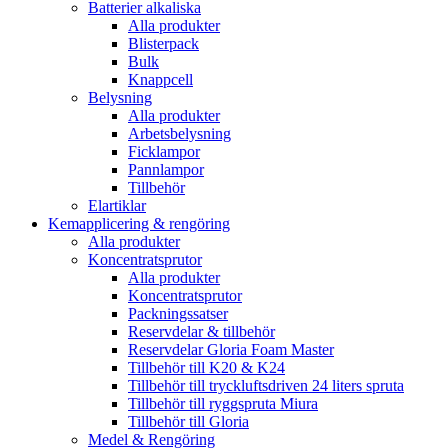
Batterier alkaliska
Alla produkter
Blisterpack
Bulk
Knappcell
Belysning
Alla produkter
Arbetsbelysning
Ficklampor
Pannlampor
Tillbehör
Elartiklar
Kemapplicering & rengöring
Alla produkter
Koncentratsprutor
Alla produkter
Koncentratsprutor
Packningssatser
Reservdelar & tillbehör
Reservdelar Gloria Foam Master
Tillbehör till K20 & K24
Tillbehör till tryckluftsdriven 24 liters spruta
Tillbehör till ryggspruta Miura
Tillbehör till Gloria
Medel & Rengöring