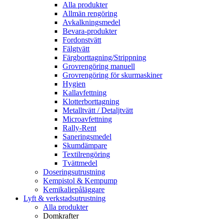
Alla produkter
Allmän rengöring
Avkalkningsmedel
Bevara-produkter
Fordonstvätt
Fälgtvätt
Färgborttagning/Strippning
Grovrengöring manuell
Grovrengöring för skurmaskiner
Hygien
Kallavfettning
Klotterborttagning
Metalltvätt / Detaljtvätt
Microavfettning
Rally-Rent
Saneringsmedel
Skumdämpare
Textilrengöring
Tvättmedel
Doseringsutrustning
Kempistol & Kempump
Kemikaliepåläggare
Lyft & verkstadsutrustning
Alla produkter
Domkrafter