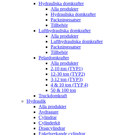
Hydrauliska domkrafter
Alla produkter
Hydrauliska domkrafter
Packningssatser
Tillbehör
Lufthydrauliska domkrafter
Alla produkter
Lufthydrauliska domkrafter
Packningssatser
Tillbehör
Pelardomkrafter
Alla produkter
2-10 ton (TYP1)
12-30 ton (TYP2)
3-12 ton (TYP3)
4 & 10 ton (TYP 4)
50 & 100 ton
Truckdomkraft
Hydraulik
Alla produkter
Avdragare
Cylindrar
Cylinderkit
Dragcylindrar
Enkelverkande cylindrar