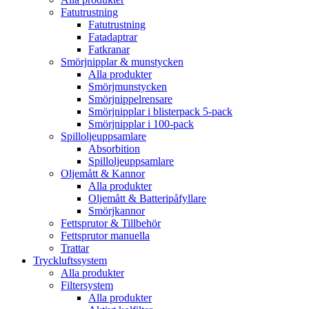
Fatutrustning
Fatutrustning
Fatadaptrar
Fatkranar
Smörjnipplar & munstycken
Alla produkter
Smörjmunstycken
Smörjnippelrensare
Smörjnipplar i blisterpack 5-pack
Smörjnipplar i 100-pack
Spilloljeuppsamlare
Absorbition
Spilloljeuppsamlare
Oljemått & Kannor
Alla produkter
Oljemått & Batteripåfyllare
Smörjkannor
Fettsprutor & Tillbehör
Fettsprutor manuella
Trattar
Tryckluftssystem
Alla produkter
Filtersystem
Alla produkter