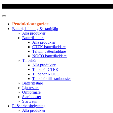
Frakt 179 kr
|
Fraktfritt från 1800 kr exkl. moms
|
Leveranstid 1-3 arb
Produktkategorier
Batteri, laddning & starthjälp
Alla produkter
Batteriladdare
Alla produkter
CTEK batteriladdare
Telwin batteriladdare
NOCO batteriladdare
Tillbehör
Alla produkter
Tillbehör CTEK
Tillbehör NOCO
Tillbehör till startbooster
Batteritestare
Ljustestare
Omformare
Startbooster
Startvagn
El & arbetsbelysning
Alla produkter