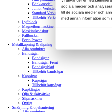
Vi använder enhetsidentifierar
Bänk-modell
sociala medier och analysera 
Junior Verkstadspress
till de sociala medier och a
Standard Verkstadspress
Tillbehör Verkstadspressar
med annan information som du 
Lyftblock
Magnetborrmaskiner
Maskinskridskor
Pallbockar
Porto Power
Metallkapning & slipning
Alla produkter
Bandsågar
Bandsågar
Bandsågar Femi
Bandsågsblad
Tillbehör bandsågar
Kapsågar
Kapsågar
Tillbehör kapsågar
Kapklingor
Olja & skärvätska
Slipmaskiner
Övrigt
Smörjning & oljehantering
Alla produkter