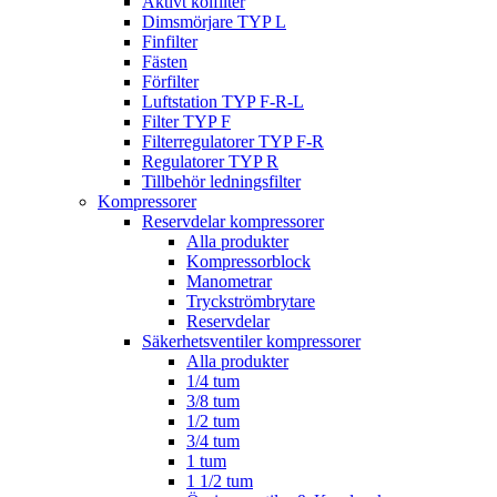
Aktivt kolfilter
Dimsmörjare TYP L
Finfilter
Fästen
Förfilter
Luftstation TYP F-R-L
Filter TYP F
Filterregulatorer TYP F-R
Regulatorer TYP R
Tillbehör ledningsfilter
Kompressorer
Reservdelar kompressorer
Alla produkter
Kompressorblock
Manometrar
Tryckströmbrytare
Reservdelar
Säkerhetsventiler kompressorer
Alla produkter
1/4 tum
3/8 tum
1/2 tum
3/4 tum
1 tum
1 1/2 tum