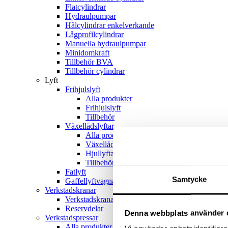
Flatcylindrar
Hydraulpumpar
Hålcylindrar enkelverkande
Lågprofilcylindrar
Manuella hydraulpumpar
Minidomkraft
Tillbehör BVA
Tillbehör cylindrar
Lyft
Frihjulslyft
Alla produkter
Frihjulslyft
Tillbehör
Växellådslyftar
Alla produkter
Växellådslyftar
Hjullyftar
Tillbehör
Fatlyft
Samtycke
Gaffellyftvagnar
Verkstadskranar
Verkstadskranar
Reservdelar
Denna webbplats använder 
Verkstadspressar
Alla produkter