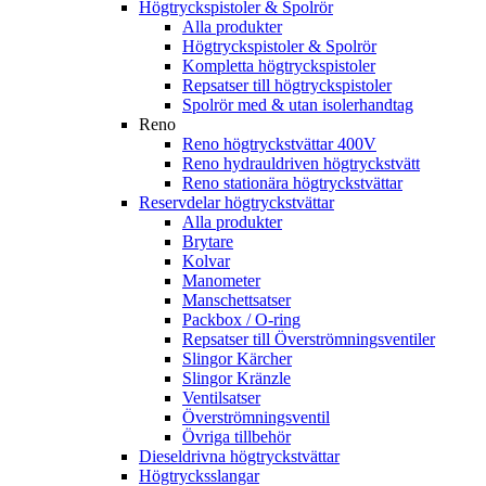
Högtryckspistoler & Spolrör
Alla produkter
Högtryckspistoler & Spolrör
Kompletta högtryckspistoler
Repsatser till högtryckspistoler
Spolrör med & utan isolerhandtag
Reno
Reno högtryckstvättar 400V
Reno hydrauldriven högtryckstvätt
Reno stationära högtryckstvättar
Reservdelar högtryckstvättar
Alla produkter
Brytare
Kolvar
Manometer
Manschettsatser
Packbox / O-ring
Repsatser till Överströmningsventiler
Slingor Kärcher
Slingor Kränzle
Ventilsatser
Överströmningsventil
Övriga tillbehör
Dieseldrivna högtryckstvättar
Högtrycksslangar