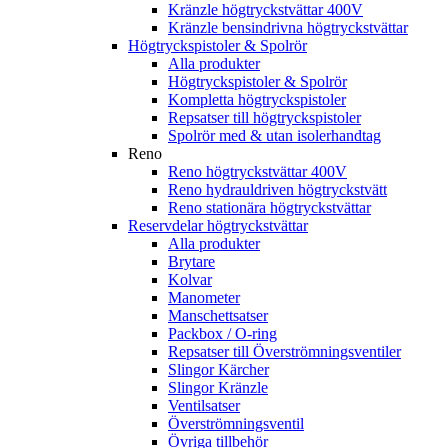
Kränzle högtryckstvättar 400V
Kränzle bensindrivna högtryckstvättar
Högtryckspistoler & Spolrör
Alla produkter
Högtryckspistoler & Spolrör
Kompletta högtryckspistoler
Repsatser till högtryckspistoler
Spolrör med & utan isolerhandtag
Reno
Reno högtryckstvättar 400V
Reno hydrauldriven högtryckstvätt
Reno stationära högtryckstvättar
Reservdelar högtryckstvättar
Alla produkter
Brytare
Kolvar
Manometer
Manschettsatser
Packbox / O-ring
Repsatser till Överströmningsventiler
Slingor Kärcher
Slingor Kränzle
Ventilsatser
Överströmningsventil
Övriga tillbehör