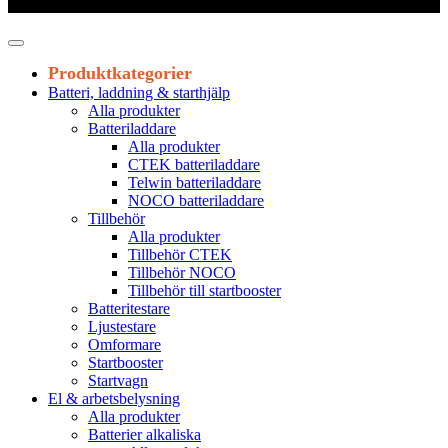
Leveranstid 1-3 arbetsdagar
Produktkategorier
Batteri, laddning & starthjälp
Alla produkter
Batteriladdare
Alla produkter
CTEK batteriladdare
Telwin batteriladdare
NOCO batteriladdare
Tillbehör
Alla produkter
Tillbehör CTEK
Tillbehör NOCO
Tillbehör till startbooster
Batteritestare
Ljustestare
Omformare
Startbooster
Startvagn
El & arbetsbelysning
Alla produkter
Batterier alkaliska