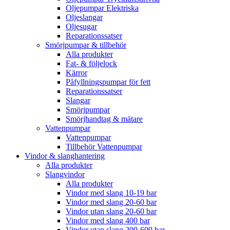
Oljepumpar Elektriska
Oljeslangar
Oljesugar
Reparationssatser
Smörjpumpar & tillbehör
Alla produkter
Fat- & följelock
Kärror
Påfyllningspumpar för fett
Reparationssatser
Slangar
Smörjpumpar
Smörjhandtag & mätare
Vattenpumpar
Vattenpumpar
Tillbehör Vattenpumpar
Vindor & slanghantering
Alla produkter
Slangvindor
Alla produkter
Vindor med slang 10-19 bar
Vindor med slang 20-60 bar
Vindor utan slang 20-60 bar
Vindor med slang 400 bar
Vindor utan slang 200-600 bar