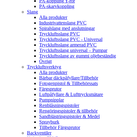
PA-koppling Y-rör
PA-skarvkoppling
Slang
Alla produkter
Industrivattenslang PVC
Spiralslang med anslutningar
Tryckluftsslang PVC
Tryckluftsslang PVC - Universal
Tryckluftsslang armerad PVC
Tryckluftsslang universal – Pumpar
Tryckluftsslang av gummi oljebeständig
Övrigt
Tryckluftsverktyg
Alla produkter
Bärbar däckpåfyllare/Tillbehör
Fotogenpistol & Tillbehörssats
Färgsprutor
Luftpåfyllare & Lufttrycksmätare
Pumpnipplar
Renblåsningspistoler
Rengöringspistoler & tillbehör
Sandblästringspistoler & Medel
Sprayburk
Tillbehör Färgsprutor
Backventiler