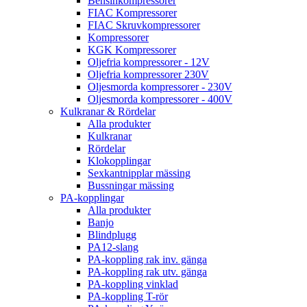
Bensinkompressorer
FIAC Kompressorer
FIAC Skruvkompressorer
Kompressorer
KGK Kompressorer
Oljefria kompressorer - 12V
Oljefria kompressorer 230V
Oljesmorda kompressorer - 230V
Oljesmorda kompressorer - 400V
Kulkranar & Rördelar
Alla produkter
Kulkranar
Rördelar
Klokopplingar
Sexkantnipplar mässing
Bussningar mässing
PA-kopplingar
Alla produkter
Banjo
Blindplugg
PA12-slang
PA-koppling rak inv. gänga
PA-koppling rak utv. gänga
PA-koppling vinklad
PA-koppling T-rör