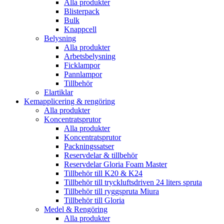
Alla produkter
Blisterpack
Bulk
Knappcell
Belysning
Alla produkter
Arbetsbelysning
Ficklampor
Pannlampor
Tillbehör
Elartiklar
Kemapplicering & rengöring
Alla produkter
Koncentratsprutor
Alla produkter
Koncentratsprutor
Packningssatser
Reservdelar & tillbehör
Reservdelar Gloria Foam Master
Tillbehör till K20 & K24
Tillbehör till tryckluftsdriven 24 liters spruta
Tillbehör till ryggspruta Miura
Tillbehör till Gloria
Medel & Rengöring
Alla produkter