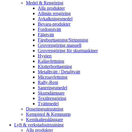
Medel & Rengöring
Alla produkter
Allmän rengöring
Avkalkningsmedel
Bevara-produkter
Fordonstvätt
Fälgtvätt
Färgborttagning/Strippning
Grovrengöring manuell
Grovrengöring för skurmaskiner
Hygien
Kallavfettning
Klotterborttagning
Metalltvätt / Detaljtvätt
Microavfettning
Rally-Rent
Saneringsmedel
Skumdämpare
Textilrengöring
Tvättmedel
Doseringsutrustning
Kempistol & Kempump
Kemikaliepåläggare
Lyft & verkstadsutrustning
Alla produkter