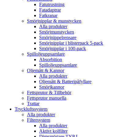
Fatutrustning
Fatadaptrar
Fatkranar
Smörjnipplar & munstycken
Alla produkter
Smörjmunstycken
Smörjnippelrensare
Smörjnipplar i blisterpack 5-pack
Smörjnipplar i 100-pack
Spilloljeuppsamlare
Absorbition
Spilloljeuppsamlare
Oljemått & Kannor
Alla produkter
Oljemått & Batteripåfyllare
Smörjkannor
Fettsprutor & Tillbehör
Fettsprutor manuella
Trattar
Tryckluftssystem
Alla produkter
Filtersystem
Alla produkter
Aktivt kolfilter
Dimsmörjare TYP L