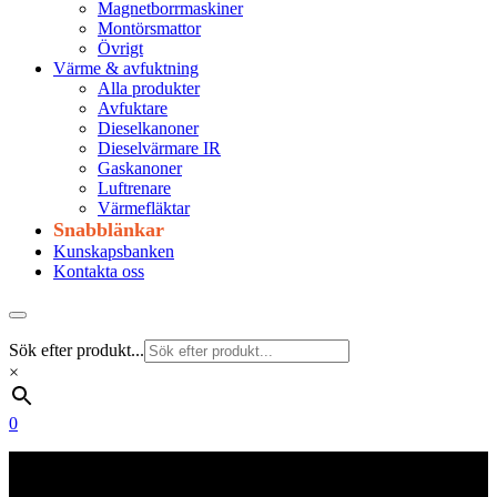
Magnetborrmaskiner
Montörsmattor
Övrigt
Värme & avfuktning
Alla produkter
Avfuktare
Dieselkanoner
Dieselvärmare IR
Gaskanoner
Luftrenare
Värmefläktar
Snabblänkar
Kunskapsbanken
Kontakta oss
Sök efter produkt...
×
0
Frakt 179 kr
Fraktfritt från 1800 kr exkl. moms