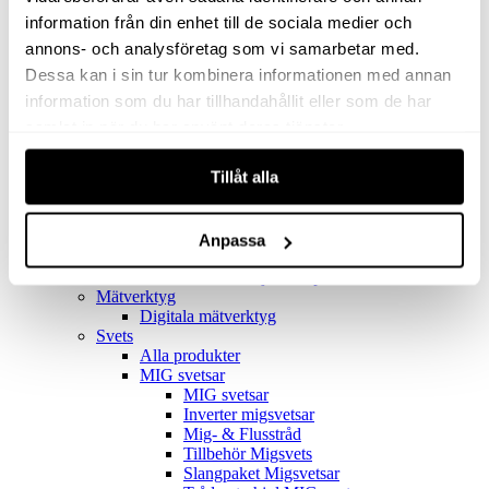
Filter
Golv- & Kombinationsmunstycke
information från din enhet till de sociala medier och
Munstycke
annons- och analysföretag som vi samarbetar med.
Motor
Dessa kan i sin tur kombinera informationen med annan
Reservdelar dammsugare
Rör & handtag
information som du har tillhandahållit eller som de har
Städset komplett
samlat in när du har använt deras tjänster.
Skarvdon
Tillbehör Ventos
Tillåt alla
Uppsamlingspåsar
Elverk
Alla produkter
Elverk
Anpassa
Tillbehör Geko Elverk
Tillbehör Honda ljuddämpade elverk
Mätverktyg
Digitala mätverktyg
Svets
Alla produkter
MIG svetsar
MIG svetsar
Inverter migsvetsar
Mig- & Flusstråd
Tillbehör Migsvets
Slangpaket Migsvetsar