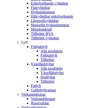
Enkelverkande cylindrar
Flatcylindrar
Hydraulpumpar
Hålcylindrar enkelverkande
Lågprofilcylindrar
Manuella hydraulpumpar
Minidomkraft
Tillbehör BVA
Tillbehör cylindrar
Lyft
Frihjulslyft
Alla produkter
Frihjulslyft
Tillbehör
Växellådslyftar
Alla produkter
Växellådslyftar
Hjullyftar
Tillbehör
Fatlyft
Gaffellyftvagnar
Verkstadskranar
Verkstadskranar
Reservdelar
Verkstadspressar