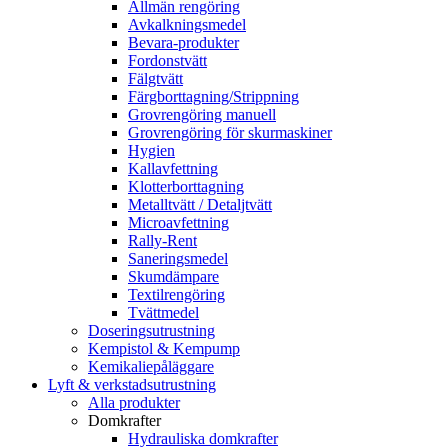
Allmän rengöring
Avkalkningsmedel
Bevara-produkter
Fordonstvätt
Fälgtvätt
Färgborttagning/Strippning
Grovrengöring manuell
Grovrengöring för skurmaskiner
Hygien
Kallavfettning
Klotterborttagning
Metalltvätt / Detaljtvätt
Microavfettning
Rally-Rent
Saneringsmedel
Skumdämpare
Textilrengöring
Tvättmedel
Doseringsutrustning
Kempistol & Kempump
Kemikaliepåläggare
Lyft & verkstadsutrustning
Alla produkter
Domkrafter
Hydrauliska domkrafter