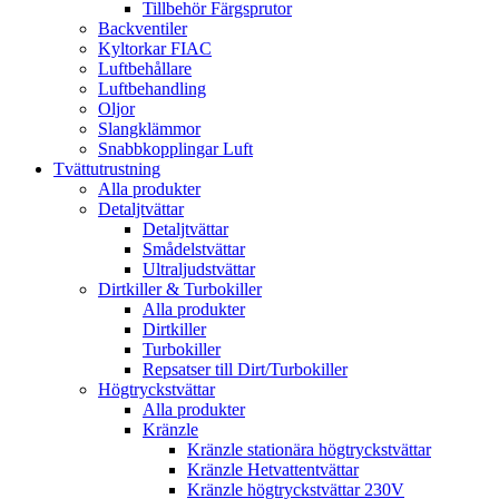
Tillbehör Färgsprutor
Backventiler
Kyltorkar FIAC
Luftbehållare
Luftbehandling
Oljor
Slangklämmor
Snabbkopplingar Luft
Tvättutrustning
Alla produkter
Detaljtvättar
Detaljtvättar
Smådelstvättar
Ultraljudstvättar
Dirtkiller & Turbokiller
Alla produkter
Dirtkiller
Turbokiller
Repsatser till Dirt/Turbokiller
Högtryckstvättar
Alla produkter
Kränzle
Kränzle stationära högtryckstvättar
Kränzle Hetvattentvättar
Kränzle högtryckstvättar 230V