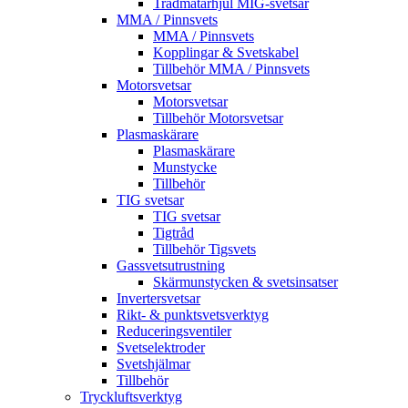
Trådmatarhjul MIG-svetsar
MMA / Pinnsvets
MMA / Pinnsvets
Kopplingar & Svetskabel
Tillbehör MMA / Pinnsvets
Motorsvetsar
Motorsvetsar
Tillbehör Motorsvetsar
Plasmaskärare
Plasmaskärare
Munstycke
Tillbehör
TIG svetsar
TIG svetsar
Tigtråd
Tillbehör Tigsvets
Gassvetsutrustning
Skärmunstycken & svetsinsatser
Invertersvetsar
Rikt- & punktsvetsverktyg
Reduceringsventiler
Svetselektroder
Svetshjälmar
Tillbehör
Tryckluftsverktyg