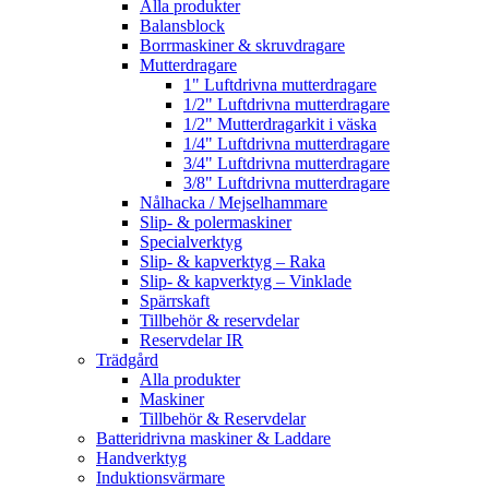
Alla produkter
Balansblock
Borrmaskiner & skruvdragare
Mutterdragare
1" Luftdrivna mutterdragare
1/2" Luftdrivna mutterdragare
1/2" Mutterdragarkit i väska
1/4" Luftdrivna mutterdragare
3/4" Luftdrivna mutterdragare
3/8" Luftdrivna mutterdragare
Nålhacka / Mejselhammare
Slip- & polermaskiner
Specialverktyg
Slip- & kapverktyg – Raka
Slip- & kapverktyg – Vinklade
Spärrskaft
Tillbehör & reservdelar
Reservdelar IR
Trädgård
Alla produkter
Maskiner
Tillbehör & Reservdelar
Batteridrivna maskiner & Laddare
Handverktyg
Induktionsvärmare