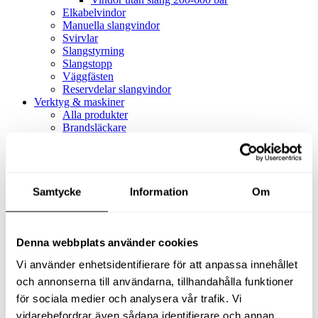
Elkabelvindor
Manuella slangvindor
Svirvlar
Slangstyrning
Slangstopp
Väggfästen
Reservdelar slangvindor
Verktyg & maskiner
Alla produkter
Brandsläckare
Alla produkter
Brandsläckare
Tillbehör brandsläckare
Dammsugare
Samtycke
Alla produkter
Information
Om
Slang & Tillbehör
Slang metervara
Slang komplett
Denna webbplats använder cookies
Slangfäste
Textil- & Våtdammsugare
Vi använder enhetsidentifierare för att anpassa innehållet
Textil- & Våtdammsugare
Tillbehör Textil- & våtdammsugare
och annonserna till användarna, tillhandahålla funktioner
Adaptrar
för sociala medier och analysera vår trafik. Vi
Dammsugare
vidarebefordrar även sådana identifierare och annan