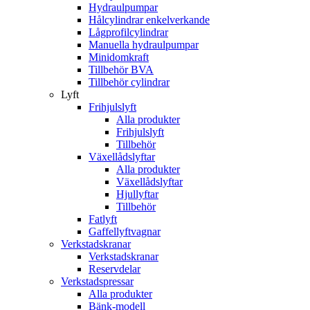
Hydraulpumpar
Hålcylindrar enkelverkande
Lågprofilcylindrar
Manuella hydraulpumpar
Minidomkraft
Tillbehör BVA
Tillbehör cylindrar
Lyft
Frihjulslyft
Alla produkter
Frihjulslyft
Tillbehör
Växellådslyftar
Alla produkter
Växellådslyftar
Hjullyftar
Tillbehör
Fatlyft
Gaffellyftvagnar
Verkstadskranar
Verkstadskranar
Reservdelar
Verkstadspressar
Alla produkter
Bänk-modell