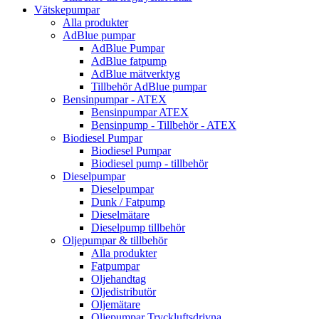
Vätskepumpar
Alla produkter
AdBlue pumpar
AdBlue Pumpar
AdBlue fatpump
AdBlue mätverktyg
Tillbehör AdBlue pumpar
Bensinpumpar - ATEX
Bensinpumpar ATEX
Bensinpump - Tillbehör - ATEX
Biodiesel Pumpar
Biodiesel Pumpar
Biodiesel pump - tillbehör
Dieselpumpar
Dieselpumpar
Dunk / Fatpump
Dieselmätare
Dieselpump tillbehör
Oljepumpar & tillbehör
Alla produkter
Fatpumpar
Oljehandtag
Oljedistributör
Oljemätare
Oljepumpar Tryckluftsdrivna