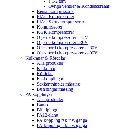
1 1/2 tum
Övriga ventiler & Kondenskranar
Bensinkompressorer
FIAC Kompressorer
FIAC Skruvkompressorer
Kompressorer
KGK Kompressorer
Oljefria kompressorer - 12V
Oljefria kompressorer 230V
Oljesmorda kompressorer - 230V
Oljesmorda kompressorer - 400V
Kulkranar & Rördelar
Alla produkter
Kulkranar
Rördelar
Klokopplingar
Sexkantnipplar mässing
Bussningar mässing
PA-kopplingar
Alla produkter
Banjo
Blindplugg
PA12-slang
PA-koppling rak inv. gänga
PA-koppling rak utv. gänga