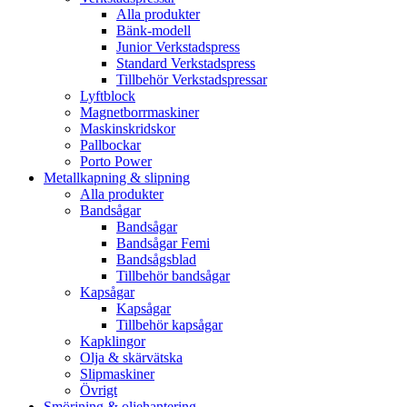
Alla produkter
Bänk-modell
Junior Verkstadspress
Standard Verkstadspress
Tillbehör Verkstadspressar
Lyftblock
Magnetborrmaskiner
Maskinskridskor
Pallbockar
Porto Power
Metallkapning & slipning
Alla produkter
Bandsågar
Bandsågar
Bandsågar Femi
Bandsågsblad
Tillbehör bandsågar
Kapsågar
Kapsågar
Tillbehör kapsågar
Kapklingor
Olja & skärvätska
Slipmaskiner
Övrigt
Smörjning & oljehantering