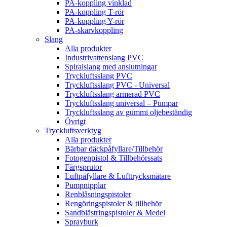
PA-koppling vinklad
PA-koppling T-rör
PA-koppling Y-rör
PA-skarvkoppling
Slang
Alla produkter
Industrivattenslang PVC
Spiralslang med anslutningar
Tryckluftsslang PVC
Tryckluftsslang PVC - Universal
Tryckluftsslang armerad PVC
Tryckluftsslang universal – Pumpar
Tryckluftsslang av gummi oljebeständig
Övrigt
Tryckluftsverktyg
Alla produkter
Bärbar däckpåfyllare/Tillbehör
Fotogenpistol & Tillbehörssats
Färgsprutor
Luftpåfyllare & Lufttrycksmätare
Pumpnipplar
Renblåsningspistoler
Rengöringspistoler & tillbehör
Sandblästringspistoler & Medel
Sprayburk