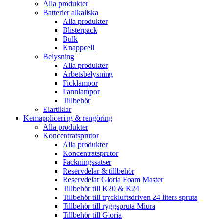
Alla produkter
Batterier alkaliska
Alla produkter
Blisterpack
Bulk
Knappcell
Belysning
Alla produkter
Arbetsbelysning
Ficklampor
Pannlampor
Tillbehör
Elartiklar
Kemapplicering & rengöring
Alla produkter
Koncentratsprutor
Alla produkter
Koncentratsprutor
Packningssatser
Reservdelar & tillbehör
Reservdelar Gloria Foam Master
Tillbehör till K20 & K24
Tillbehör till tryckluftsdriven 24 liters spruta
Tillbehör till ryggspruta Miura
Tillbehör till Gloria