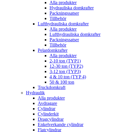
Alla produkter
Hydrauliska domkrafter
Packningssatser
Tillbehör
Lufthydrauliska domkrafter
Alla produkter
Lufthydrauliska domkrafter
Packningssatser
Tillbehör
Pelardomkrafter
Alla produkter
2-10 ton (TYP1)
12-30 ton (TYP2)
3-12 ton (TYP3)
4 & 10 ton (TYP 4)
50 & 100 ton
Truckdomkraft
Hydraulik
Alla produkter
Avdragare
Cylindrar
Cylinderkit
Dragcylindrar
Enkelverkande cylindrar
Flatcylindrar