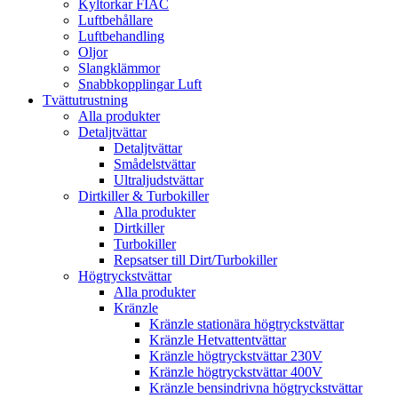
Kyltorkar FIAC
Luftbehållare
Luftbehandling
Oljor
Slangklämmor
Snabbkopplingar Luft
Tvättutrustning
Alla produkter
Detaljtvättar
Detaljtvättar
Smådelstvättar
Ultraljudstvättar
Dirtkiller & Turbokiller
Alla produkter
Dirtkiller
Turbokiller
Repsatser till Dirt/Turbokiller
Högtryckstvättar
Alla produkter
Kränzle
Kränzle stationära högtryckstvättar
Kränzle Hetvattentvättar
Kränzle högtryckstvättar 230V
Kränzle högtryckstvättar 400V
Kränzle bensindrivna högtryckstvättar