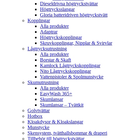
Dieseldrivna högtryckstvättar
Högtrycksslangar
Gloria batteridriven högtryckstvätt
Kopplingar
Alla produkter
Adaptrar
Högtryckskopplingar
Skruvkopplingar, Nipplar & Svirvlar
Lågtrycksutrustning
Alla produkter
Borstar & Skaft
Kamlock Lågtryckskopplingar
Nito Lågtryckskopplingar
Vattenpistoler & Spolmunstycke
Skumutrustning
Alla produkter
EasyWash 365+
Skumlansar
Skumlansar – Tvättkit
Golvtvättar
Hotbox
Kloakdysor & Kloakslangar
Munstycke
Skensystem, tvätthallsbommar & draperi
Tillbehör till högtryckstvättar