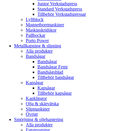
Junior Verkstadspress
Standard Verkstadspress
Tillbehör Verkstadspressar
Lyftblock
Magnetborrmaskiner
Maskinskridskor
Pallbockar
Porto Power
Metallkapning & slipning
Alla produkter
Bandsågar
Bandsågar
Bandsågar Femi
Bandsågsblad
Tillbehör bandsågar
Kapsågar
Kapsågar
Tillbehör kapsågar
Kapklingor
Olja & skärvätska
Slipmaskiner
Övrigt
Smörjning & oljehantering
Alla produkter
Fatutrustning