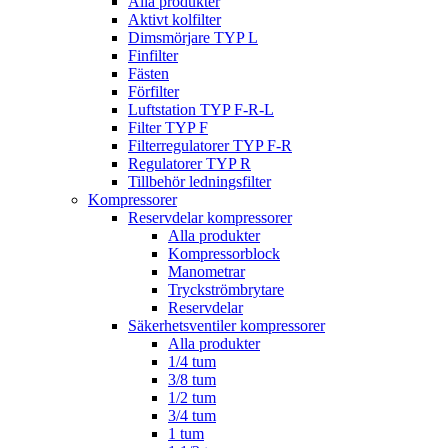
Alla produkter
Aktivt kolfilter
Dimsmörjare TYP L
Finfilter
Fästen
Förfilter
Luftstation TYP F-R-L
Filter TYP F
Filterregulatorer TYP F-R
Regulatorer TYP R
Tillbehör ledningsfilter
Kompressorer
Reservdelar kompressorer
Alla produkter
Kompressorblock
Manometrar
Tryckströmbrytare
Reservdelar
Säkerhetsventiler kompressorer
Alla produkter
1/4 tum
3/8 tum
1/2 tum
3/4 tum
1 tum