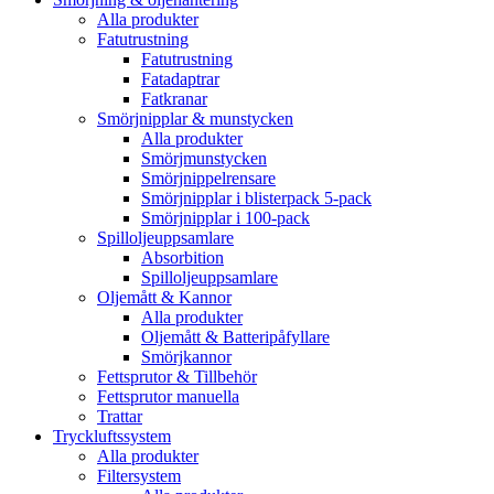
Alla produkter
Fatutrustning
Fatutrustning
Fatadaptrar
Fatkranar
Smörjnipplar & munstycken
Alla produkter
Smörjmunstycken
Smörjnippelrensare
Smörjnipplar i blisterpack 5-pack
Smörjnipplar i 100-pack
Spilloljeuppsamlare
Absorbition
Spilloljeuppsamlare
Oljemått & Kannor
Alla produkter
Oljemått & Batteripåfyllare
Smörjkannor
Fettsprutor & Tillbehör
Fettsprutor manuella
Trattar
Tryckluftssystem
Alla produkter
Filtersystem