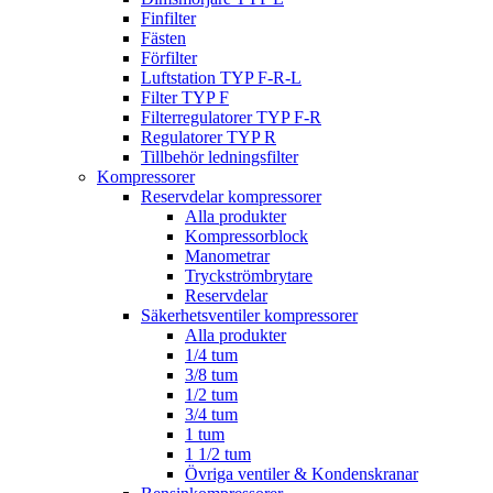
Finfilter
Fästen
Förfilter
Luftstation TYP F-R-L
Filter TYP F
Filterregulatorer TYP F-R
Regulatorer TYP R
Tillbehör ledningsfilter
Kompressorer
Reservdelar kompressorer
Alla produkter
Kompressorblock
Manometrar
Tryckströmbrytare
Reservdelar
Säkerhetsventiler kompressorer
Alla produkter
1/4 tum
3/8 tum
1/2 tum
3/4 tum
1 tum
1 1/2 tum
Övriga ventiler & Kondenskranar