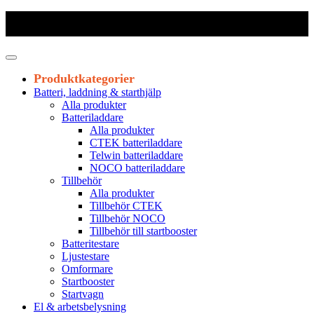
Frakt 179 kr
|
Fraktfritt från 1800 kr exkl. moms
|
Leveranstid 1-3
arbetsdagar
Produktkategorier
Batteri, laddning & starthjälp
Alla produkter
Batteriladdare
Alla produkter
CTEK batteriladdare
Telwin batteriladdare
NOCO batteriladdare
Tillbehör
Alla produkter
Tillbehör CTEK
Tillbehör NOCO
Tillbehör till startbooster
Batteritestare
Ljustestare
Omformare
Startbooster
Startvagn
El & arbetsbelysning