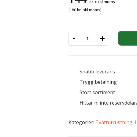
kr
exkl moms
(
180
kr
inkl moms)
-
+
INSTICKSNIPP.NITO 3/4"x
Snabb leverans
Trygg betalning
Stort sortiment
Hittar ni inte reservdelar/
Kategorier:
Tvättutrustning
,