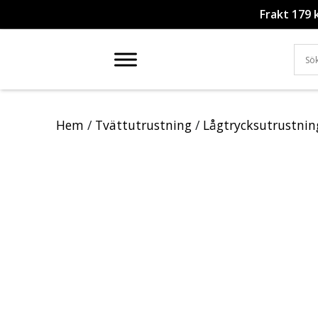
Frakt 179 
Hem
/
Tvättutrustning
/
Lågtrycksutrustnin