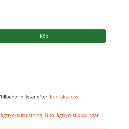
3/4"INV mängd
Köp
tillbehör ni letar efter,
Kontakta oss
Lågtrycksutrustning
,
Nito lågtryckskopplingar