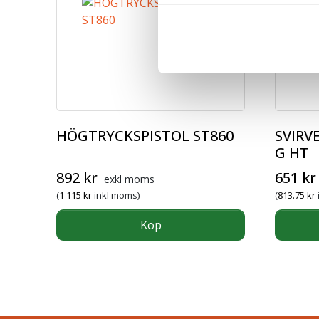
HÖGTRYCKSPISTOL ST860
SVIRV
G HT
892
kr
651
kr
exkl moms
(
1 115
kr
inkl moms)
(
813.75
kr
Köp