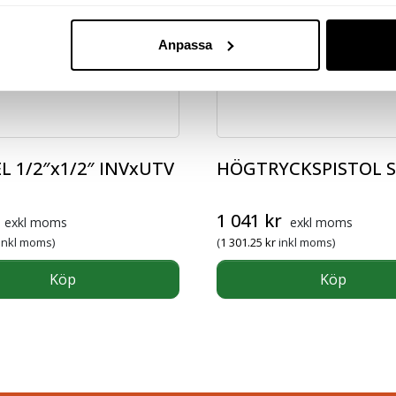
Anpassa
EL 1/2″x1/2″ INVxUTV
HÖGTRYCKSPISTOL S
1 041
kr
exkl moms
exkl moms
inkl moms)
(
1 301.25
kr
inkl moms)
Köp
Köp