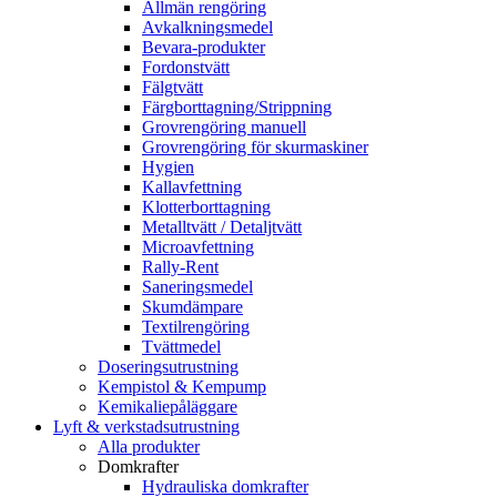
Allmän rengöring
Avkalkningsmedel
Bevara-produkter
Fordonstvätt
Fälgtvätt
Färgborttagning/Strippning
Grovrengöring manuell
Grovrengöring för skurmaskiner
Hygien
Kallavfettning
Klotterborttagning
Metalltvätt / Detaljtvätt
Microavfettning
Rally-Rent
Saneringsmedel
Skumdämpare
Textilrengöring
Tvättmedel
Doseringsutrustning
Kempistol & Kempump
Kemikaliepåläggare
Lyft & verkstadsutrustning
Alla produkter
Domkrafter
Hydrauliska domkrafter