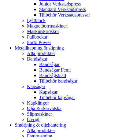
Junior Verkstadspress
Standard Verkstadspress
Tillbehör Verkstadspressar
Lyftblock
Magnetborrmaskiner
Maskinskridskor
Pallbockar
Porto Power
Metallkapning & slipning
Alla produkter
Bandsågar
Bandsågar
Bandsågar Femi
Bandsågsblad
Tillbehör bandsågar
Kapsågar
Kapsågar
Tillbehör kapsågar
Kapklingor
Olja & skärvätska
Slipmaskiner
Övrigt
Smörjning & oljehantering
Alla produkter
Fatutrustning