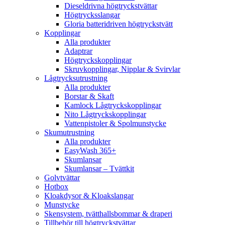
Dieseldrivna högtryckstvättar
Högtrycksslangar
Gloria batteridriven högtryckstvätt
Kopplingar
Alla produkter
Adaptrar
Högtryckskopplingar
Skruvkopplingar, Nipplar & Svirvlar
Lågtrycksutrustning
Alla produkter
Borstar & Skaft
Kamlock Lågtryckskopplingar
Nito Lågtryckskopplingar
Vattenpistoler & Spolmunstycke
Skumutrustning
Alla produkter
EasyWash 365+
Skumlansar
Skumlansar – Tvättkit
Golvtvättar
Hotbox
Kloakdysor & Kloakslangar
Munstycke
Skensystem, tvätthallsbommar & draperi
Tillbehör till högtryckstvättar