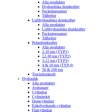
Alla produkter
Hydrauliska domkrafter
Packningssatser
Tillbehör
Lufthydrauliska domkrafter
Alla produkter
Lufthydrauliska domkrafter
Packningssatser
Tillbehör
Pelardomkrafter
Alla produkter
2-10 ton (TYP1)
12-30 ton (TYP2)
3-12 ton (TYP3)
4 & 10 ton (TYP 4)
50 & 100 ton
Truckdomkraft
Hydraulik
Alla produkter
Avdragare
Cylindrar
Cylinderkit
Dragcylindrar
Enkelverkande cylindrar
Flatcylindrar