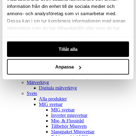
Filter
Golv- & Kombinationsmunstycke
information från din enhet till de sociala medier och
Munstycke
annons- och analysföretag som vi samarbetar med.
Motor
Dessa kan i sin tur kombinera informationen med annan
Reservdelar dammsugare
Rör & handtag
information som du har tillhandahållit eller som de har
Städset komplett
samlat in när du har använt deras tjänster.
Skarvdon
Tillbehör Ventos
Tillåt alla
Uppsamlingspåsar
Elverk
Alla produkter
Elverk
Anpassa
Tillbehör Geko Elverk
Tillbehör Honda ljuddämpade elverk
Mätverktyg
Digitala mätverktyg
Svets
Alla produkter
MIG svetsar
MIG svetsar
Inverter migsvetsar
Mig- & Flusstråd
Tillbehör Migsvets
Slangpaket Migsvetsar