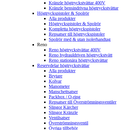
Kränzle högtryckstvättar 400V
Kränzle bensindrivna högtryckstvättar
Högtryckspistoler & Spolrör
Alla produkter
Högtryckspistoler & Spolrör
Kompletta högtryckspistoler
Repsatser till högtryckspistoler
Spolrör med & utan isolerhandtag
Reno
Reno högtryckstvättar 400V
Reno hydrauldriven högtryckstvätt
Reno stationära högtryckstvättar
Reservdelar högtryckstvättar
Alla produkter
Brytare
Kolvar
Manometer
Manschettsatser
Packbox / O-ring
Repsatser till Överströmningsventiler
Slingor Kärcher
Slingor Kränzle
Ventilsatser
Överströmningsventil
Övriga tillbehör