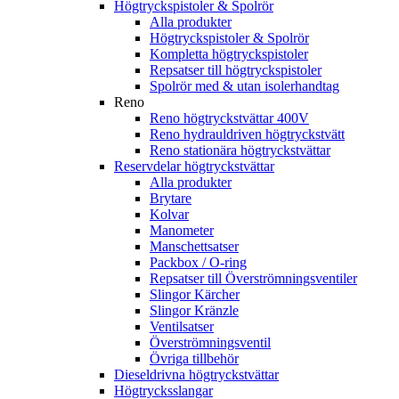
Högtryckspistoler & Spolrör
Alla produkter
Högtryckspistoler & Spolrör
Kompletta högtryckspistoler
Repsatser till högtryckspistoler
Spolrör med & utan isolerhandtag
Reno
Reno högtryckstvättar 400V
Reno hydrauldriven högtryckstvätt
Reno stationära högtryckstvättar
Reservdelar högtryckstvättar
Alla produkter
Brytare
Kolvar
Manometer
Manschettsatser
Packbox / O-ring
Repsatser till Överströmningsventiler
Slingor Kärcher
Slingor Kränzle
Ventilsatser
Överströmningsventil
Övriga tillbehör
Dieseldrivna högtryckstvättar
Högtrycksslangar