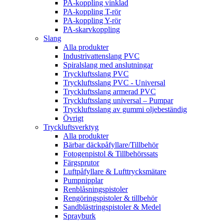
PA-koppling vinklad
PA-koppling T-rör
PA-koppling Y-rör
PA-skarvkoppling
Slang
Alla produkter
Industrivattenslang PVC
Spiralslang med anslutningar
Tryckluftsslang PVC
Tryckluftsslang PVC - Universal
Tryckluftsslang armerad PVC
Tryckluftsslang universal – Pumpar
Tryckluftsslang av gummi oljebeständig
Övrigt
Tryckluftsverktyg
Alla produkter
Bärbar däckpåfyllare/Tillbehör
Fotogenpistol & Tillbehörssats
Färgsprutor
Luftpåfyllare & Lufttrycksmätare
Pumpnipplar
Renblåsningspistoler
Rengöringspistoler & tillbehör
Sandblästringspistoler & Medel
Sprayburk