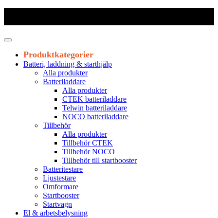
Frakt 179 kr
|
Fraktfritt från 1800 kr exkl. moms
|
Leveranstid 1-3
arbetsdagar
Produktkategorier
Batteri, laddning & starthjälp
Alla produkter
Batteriladdare
Alla produkter
CTEK batteriladdare
Telwin batteriladdare
NOCO batteriladdare
Tillbehör
Alla produkter
Tillbehör CTEK
Tillbehör NOCO
Tillbehör till startbooster
Batteritestare
Ljustestare
Omformare
Startbooster
Startvagn
El & arbetsbelysning