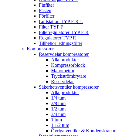
Finfilter
Fästen
Förfilter
Luftstation TYP F-R-L
Filter TYP F
Filterregulatorer TYP F-R
Regulatorer TYP R
Tillbehör ledningsfilter
Kompressorer
Reservdelar kompressorer
Alla produkter
Kompressorblock
Manometrar
Tryckströmbrytare
Reservdelar
Säkerhetsventiler kompressorer
Alla produkter
1/4 tum
3/8 tum
1/2 tum
3/4 tum
1 tum
1 1/2 tum
Övriga ventiler & Kondenskranar