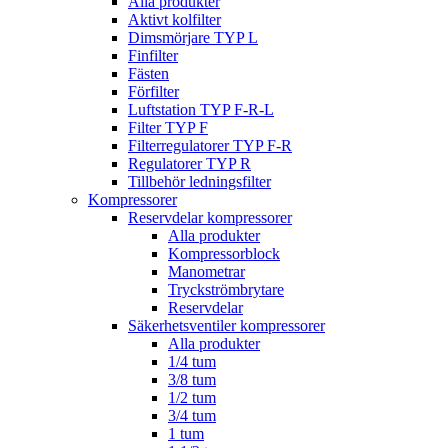
Alla produkter
Aktivt kolfilter
Dimsmörjare TYP L
Finfilter
Fästen
Förfilter
Luftstation TYP F-R-L
Filter TYP F
Filterregulatorer TYP F-R
Regulatorer TYP R
Tillbehör ledningsfilter
Kompressorer
Reservdelar kompressorer
Alla produkter
Kompressorblock
Manometrar
Tryckströmbrytare
Reservdelar
Säkerhetsventiler kompressorer
Alla produkter
1/4 tum
3/8 tum
1/2 tum
3/4 tum
1 tum