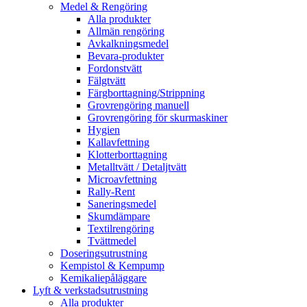
Medel & Rengöring
Alla produkter
Allmän rengöring
Avkalkningsmedel
Bevara-produkter
Fordonstvätt
Fälgtvätt
Färgborttagning/Strippning
Grovrengöring manuell
Grovrengöring för skurmaskiner
Hygien
Kallavfettning
Klotterborttagning
Metalltvätt / Detaljtvätt
Microavfettning
Rally-Rent
Saneringsmedel
Skumdämpare
Textilrengöring
Tvättmedel
Doseringsutrustning
Kempistol & Kempump
Kemikaliepåläggare
Lyft & verkstadsutrustning
Alla produkter