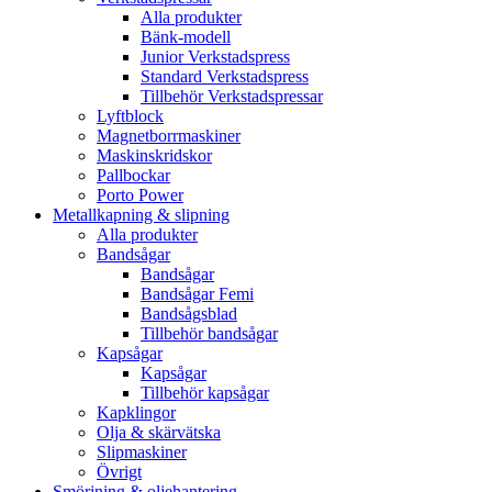
Alla produkter
Bänk-modell
Junior Verkstadspress
Standard Verkstadspress
Tillbehör Verkstadspressar
Lyftblock
Magnetborrmaskiner
Maskinskridskor
Pallbockar
Porto Power
Metallkapning & slipning
Alla produkter
Bandsågar
Bandsågar
Bandsågar Femi
Bandsågsblad
Tillbehör bandsågar
Kapsågar
Kapsågar
Tillbehör kapsågar
Kapklingor
Olja & skärvätska
Slipmaskiner
Övrigt
Smörjning & oljehantering