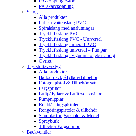
PA-koppling Y-rör
PA-skarvkoppling
Slang
Alla produkter
Industrivattenslang PVC
Spiralslang med anslutningar
Tryckluftsslang PVC
Tryckluftsslang PVC - Universal
Tryckluftsslang armerad PVC
Tryckluftsslang universal – Pumpar
Tryckluftsslang av gummi oljebeständig
Övrigt
Tryckluftsverktyg
Alla produkter
Bärbar däckpåfyllare/Tillbehör
Fotogenpistol & Tillbehörssats
Färgsprutor
Luftpåfyllare & Lufttrycksmätare
Pumpnipplar
Renblåsningspistoler
Rengöringspistoler & tillbehör
Sandblästringspistoler & Medel
Sprayburk
Tillbehör Färgsprutor
Backventiler