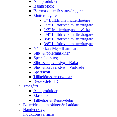
Alla produkter
Balansblock
Borrmaskiner & skruvdragare
Mutterdragare
1" Luftdrivna mutterdragare
1/2" Luftdrivna mutterdragare
1/2" Mutterdragarkit i väska
1/4" Luftdrivna mutterdragare
3/4" Luftdrivna mutterdragare
3/8" Luftdrivna mutterdragare
Nålhacka / Mejselhammare
Slip- & polermaskiner
Specialverktyg
Slip- & kapverktyg – Raka
Slip- & kapverktyg – Vinklade
Spärrskaft
Tillbehör & reservdelar
Reservdelar IR
Trädgård
Alla produkter
Maskiner
Tillbehör & Reservdelar
Batteridrivna maskiner & Laddare
Handverktyg
Induktionsvärmare