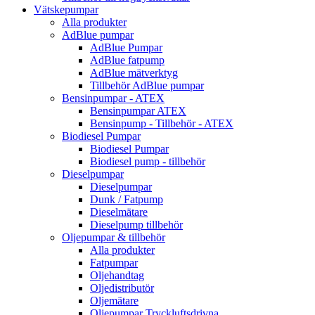
Vätskepumpar
Alla produkter
AdBlue pumpar
AdBlue Pumpar
AdBlue fatpump
AdBlue mätverktyg
Tillbehör AdBlue pumpar
Bensinpumpar - ATEX
Bensinpumpar ATEX
Bensinpump - Tillbehör - ATEX
Biodiesel Pumpar
Biodiesel Pumpar
Biodiesel pump - tillbehör
Dieselpumpar
Dieselpumpar
Dunk / Fatpump
Dieselmätare
Dieselpump tillbehör
Oljepumpar & tillbehör
Alla produkter
Fatpumpar
Oljehandtag
Oljedistributör
Oljemätare
Oljepumpar Tryckluftsdrivna