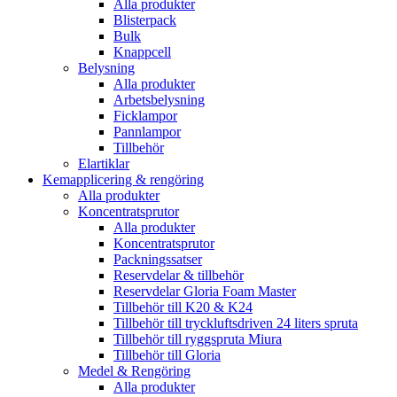
Alla produkter
Blisterpack
Bulk
Knappcell
Belysning
Alla produkter
Arbetsbelysning
Ficklampor
Pannlampor
Tillbehör
Elartiklar
Kemapplicering & rengöring
Alla produkter
Koncentratsprutor
Alla produkter
Koncentratsprutor
Packningssatser
Reservdelar & tillbehör
Reservdelar Gloria Foam Master
Tillbehör till K20 & K24
Tillbehör till tryckluftsdriven 24 liters spruta
Tillbehör till ryggspruta Miura
Tillbehör till Gloria
Medel & Rengöring
Alla produkter