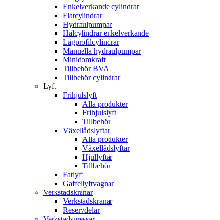
Enkelverkande cylindrar
Flatcylindrar
Hydraulpumpar
Hålcylindrar enkelverkande
Lågprofilcylindrar
Manuella hydraulpumpar
Minidomkraft
Tillbehör BVA
Tillbehör cylindrar
Lyft
Frihjulslyft
Alla produkter
Frihjulslyft
Tillbehör
Växellådslyftar
Alla produkter
Växellådslyftar
Hjullyftar
Tillbehör
Fatlyft
Gaffellyftvagnar
Verkstadskranar
Verkstadskranar
Reservdelar
Verkstadspressar