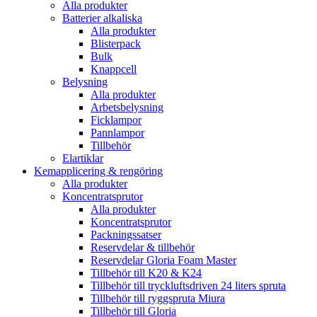
Alla produkter
Batterier alkaliska
Alla produkter
Blisterpack
Bulk
Knappcell
Belysning
Alla produkter
Arbetsbelysning
Ficklampor
Pannlampor
Tillbehör
Elartiklar
Kemapplicering & rengöring
Alla produkter
Koncentratsprutor
Alla produkter
Koncentratsprutor
Packningssatser
Reservdelar & tillbehör
Reservdelar Gloria Foam Master
Tillbehör till K20 & K24
Tillbehör till tryckluftsdriven 24 liters spruta
Tillbehör till ryggspruta Miura
Tillbehör till Gloria