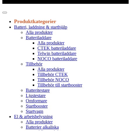
Leveranstid 1-3 arbetsdagar
Produktkategorier
Batteri, laddning & starthjälp
Alla produkter
Batteriladdare
Alla produkter
CTEK batteriladdare
Telwin batteriladdare
NOCO batteriladdare
Tillbehör
Alla produkter
Tillbehör CTEK
Tillbehör NOCO
Tillbehör till startbooster
Batteritestare
Ljustestare
Omformare
Startbooster
Startvagn
El & arbetsbelysning
Alla produkter
Batterier alkaliska