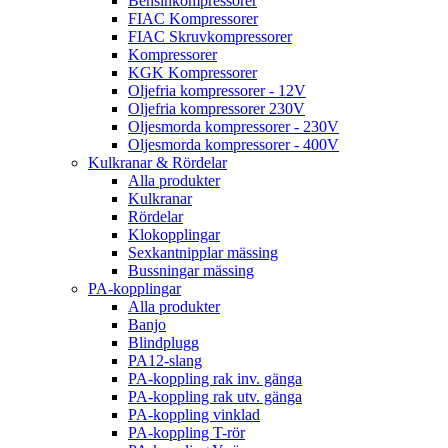
Bensinkompressorer
FIAC Kompressorer
FIAC Skruvkompressorer
Kompressorer
KGK Kompressorer
Oljefria kompressorer - 12V
Oljefria kompressorer 230V
Oljesmorda kompressorer - 230V
Oljesmorda kompressorer - 400V
Kulkranar & Rördelar
Alla produkter
Kulkranar
Rördelar
Klokopplingar
Sexkantnipplar mässing
Bussningar mässing
PA-kopplingar
Alla produkter
Banjo
Blindplugg
PA12-slang
PA-koppling rak inv. gänga
PA-koppling rak utv. gänga
PA-koppling vinklad
PA-koppling T-rör