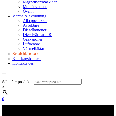
Magnetborrmaskiner
Montörsmattor
Övrigt
Värme & avfuktning
Alla produkter
Avfuktare
Dieselkanoner
Dieselvärmare IR
Gaskanoner
Luftrenare
Värmefläktar
Snabblänkar
Kunskapsbanken
Kontakta oss
Sök efter produkt...
×
0
Frakt 179 kr
Fraktfritt från 1800 kr exkl. moms