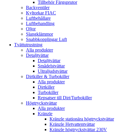
Tillbehör Färgsprutor
Backventiler
Kyltorkar FIAC
Luftbehållare
Luftbehandling
Oljor
Slangklämmor
Snabbkopplingar Luft
Tvättutrustning
Alla produkter
Detaljtvättar
Detaljtvättar
Smådelstvättar
Ultraljudstvättar
Dirtkiller & Turbokiller
Alla produkter
Dirtkiller
Turbokiller
Repsatser till Dirt/Turbokiller
Högtryckstvättar
Alla produkter
Kränzle
Kränzle stationära högtryckstvättar
Kränzle Hetvattentvättar
Kränzle högtryckstvättar 230V