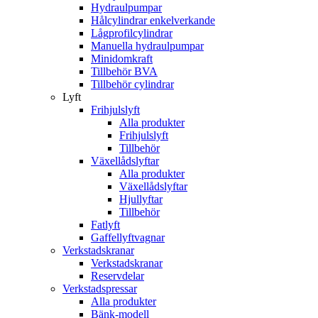
Hydraulpumpar
Hålcylindrar enkelverkande
Lågprofilcylindrar
Manuella hydraulpumpar
Minidomkraft
Tillbehör BVA
Tillbehör cylindrar
Lyft
Frihjulslyft
Alla produkter
Frihjulslyft
Tillbehör
Växellådslyftar
Alla produkter
Växellådslyftar
Hjullyftar
Tillbehör
Fatlyft
Gaffellyftvagnar
Verkstadskranar
Verkstadskranar
Reservdelar
Verkstadspressar
Alla produkter
Bänk-modell