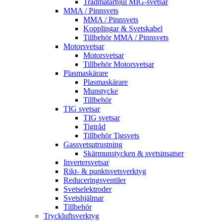
Trådmatarhjul MIG-svetsar
MMA / Pinnsvets
MMA / Pinnsvets
Kopplingar & Svetskabel
Tillbehör MMA / Pinnsvets
Motorsvetsar
Motorsvetsar
Tillbehör Motorsvetsar
Plasmaskärare
Plasmaskärare
Munstycke
Tillbehör
TIG svetsar
TIG svetsar
Tigtråd
Tillbehör Tigsvets
Gassvetsutrustning
Skärmunstycken & svetsinsatser
Invertersvetsar
Rikt- & punktsvetsverktyg
Reduceringsventiler
Svetselektroder
Svetshjälmar
Tillbehör
Tryckluftsverktyg