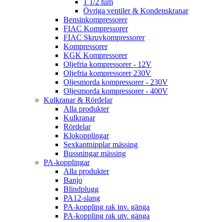
1 1/2 tum
Övriga ventiler & Kondenskranar
Bensinkompressorer
FIAC Kompressorer
FIAC Skruvkompressorer
Kompressorer
KGK Kompressorer
Oljefria kompressorer - 12V
Oljefria kompressorer 230V
Oljesmorda kompressorer - 230V
Oljesmorda kompressorer - 400V
Kulkranar & Rördelar
Alla produkter
Kulkranar
Rördelar
Klokopplingar
Sexkantnipplar mässing
Bussningar mässing
PA-kopplingar
Alla produkter
Banjo
Blindplugg
PA12-slang
PA-koppling rak inv. gänga
PA-koppling rak utv. gänga