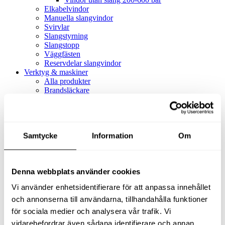
Elkabelvindor
Manuella slangvindor
Svirvlar
Slangstyrning
Slangstopp
Väggfästen
Reservdelar slangvindor
Verktyg & maskiner
Alla produkter
Brandsläckare
Alla produkter
Brandsläckare
Tillbehör brandsläckare
Dammsugare
Samtycke
Alla produkter
Information
Om
Slang & Tillbehör
Slang metervara
Slang komplett
Denna webbplats använder cookies
Slangfäste
Textil- & Våtdammsugare
Vi använder enhetsidentifierare för att anpassa innehållet
Textil- & Våtdammsugare
Tillbehör Textil- & våtdammsugare
och annonserna till användarna, tillhandahålla funktioner
Adaptrar
för sociala medier och analysera vår trafik. Vi
Dammsugare
vidarebefordrar även sådana identifierare och annan