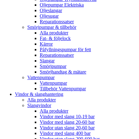
Oljepumpar Elektriska
Oljeslangar
Oljesugar
Reparationssatser
Smörjpumpar & tillbehör
Alla produkter
Fat- & följelock
Kärror
Påfyllningspumpar för fett
Reparationssatser
Slangar
Smörjpumpar
Smörjhandtag & mätare
Vattenpumpar
Vattenpumpar
Tillbehör Vattenpumpar
Vindor & slanghantering
Alla produkter
Slangvindor
Alla produkter
Vindor med slang 10-19 bar
Vindor med slang 20-60 bar
Vindor utan slang 20-60 bar
Vindor med slang 400 bar
Vindor utan slang 200-600 bar