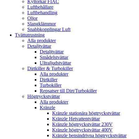
Kyltorkar FIAC
Luftbehållare
Luftbehandling
Oljor
Slangklämmor
Snabbkopplingar Luft
Tvättutrustning
Alla produkter
Detaljtvättar
Detaljtvättar
Smådelstvättar
Ultraljudstvättar
Dirtkiller & Turbokiller
Alla produkter
Dirtkiller
Turbokiller
Repsatser till Dirt/Turbokiller
Högtryckstvättar
Alla produkter
Kränzle
Kränzle stationära högtryckstvättar
Kränzle Hetvattentvättar
Kränzle högtryckstvättar 230V
Kränzle högtryckstvättar 400V
Kränzle bensindrivna högtryckstvättar