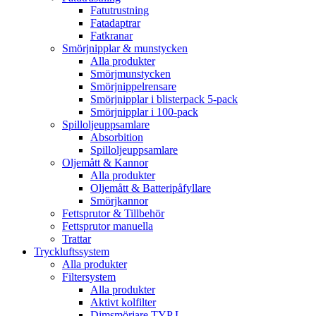
Fatutrustning
Fatadaptrar
Fatkranar
Smörjnipplar & munstycken
Alla produkter
Smörjmunstycken
Smörjnippelrensare
Smörjnipplar i blisterpack 5-pack
Smörjnipplar i 100-pack
Spilloljeuppsamlare
Absorbition
Spilloljeuppsamlare
Oljemått & Kannor
Alla produkter
Oljemått & Batteripåfyllare
Smörjkannor
Fettsprutor & Tillbehör
Fettsprutor manuella
Trattar
Tryckluftssystem
Alla produkter
Filtersystem
Alla produkter
Aktivt kolfilter
Dimsmörjare TYP L