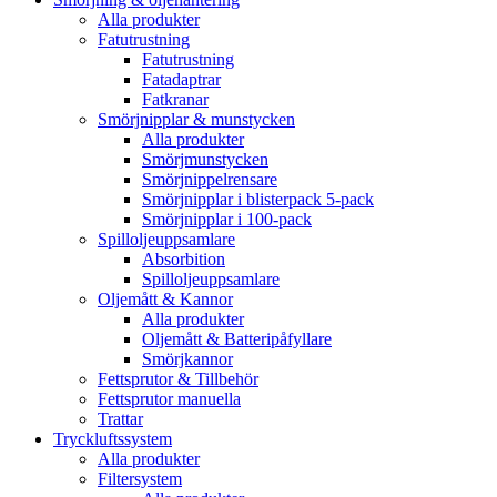
Alla produkter
Fatutrustning
Fatutrustning
Fatadaptrar
Fatkranar
Smörjnipplar & munstycken
Alla produkter
Smörjmunstycken
Smörjnippelrensare
Smörjnipplar i blisterpack 5-pack
Smörjnipplar i 100-pack
Spilloljeuppsamlare
Absorbition
Spilloljeuppsamlare
Oljemått & Kannor
Alla produkter
Oljemått & Batteripåfyllare
Smörjkannor
Fettsprutor & Tillbehör
Fettsprutor manuella
Trattar
Tryckluftssystem
Alla produkter
Filtersystem