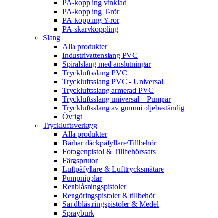
PA-koppling vinklad
PA-koppling T-rör
PA-koppling Y-rör
PA-skarvkoppling
Slang
Alla produkter
Industrivattenslang PVC
Spiralslang med anslutningar
Tryckluftsslang PVC
Tryckluftsslang PVC - Universal
Tryckluftsslang armerad PVC
Tryckluftsslang universal – Pumpar
Tryckluftsslang av gummi oljebeständig
Övrigt
Tryckluftsverktyg
Alla produkter
Bärbar däckpåfyllare/Tillbehör
Fotogenpistol & Tillbehörssats
Färgsprutor
Luftpåfyllare & Lufttrycksmätare
Pumpnipplar
Renblåsningspistoler
Rengöringspistoler & tillbehör
Sandblästringspistoler & Medel
Sprayburk