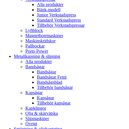
Alla produkter
Bänk-modell
Junior Verkstadspress
Standard Verkstadspress
Tillbehör Verkstadspressar
Lyftblock
Magnetborrmaskiner
Maskinskridskor
Pallbockar
Porto Power
Metallkapning & slipning
Alla produkter
Bandsågar
Bandsågar
Bandsågar Femi
Bandsågsblad
Tillbehör bandsågar
Kapsågar
Kapsågar
Tillbehör kapsågar
Kapklingor
Olja & skärvätska
Slipmaskiner
Övrigt
Smörjning & oljehantering