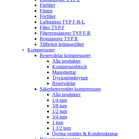
Finfilter
Fästen
Förfilter
Luftstation TYP F-R-L
Filter TYP F
Filterregulatorer TYP F-R
Regulatorer TYP R
Tillbehör ledningsfilter
Kompressorer
Reservdelar kompressorer
Alla produkter
Kompressorblock
Manometrar
Tryckströmbrytare
Reservdelar
Säkerhetsventiler kompressorer
Alla produkter
1/4 tum
3/8 tum
1/2 tum
3/4 tum
1 tum
1 1/2 tum
Övriga ventiler & Kondenskranar