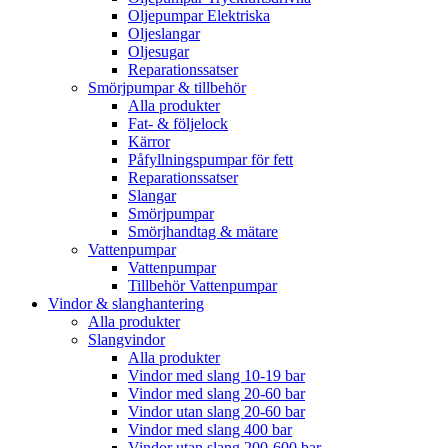
Oljepumpar Elektriska
Oljeslangar
Oljesugar
Reparationssatser
Smörjpumpar & tillbehör
Alla produkter
Fat- & följelock
Kärror
Påfyllningspumpar för fett
Reparationssatser
Slangar
Smörjpumpar
Smörjhandtag & mätare
Vattenpumpar
Vattenpumpar
Tillbehör Vattenpumpar
Vindor & slanghantering
Alla produkter
Slangvindor
Alla produkter
Vindor med slang 10-19 bar
Vindor med slang 20-60 bar
Vindor utan slang 20-60 bar
Vindor med slang 400 bar
Vindor utan slang 200-600 bar