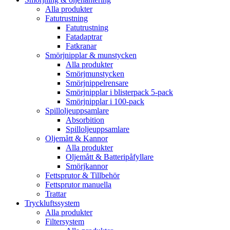
Alla produkter
Fatutrustning
Fatutrustning
Fatadaptrar
Fatkranar
Smörjnipplar & munstycken
Alla produkter
Smörjmunstycken
Smörjnippelrensare
Smörjnipplar i blisterpack 5-pack
Smörjnipplar i 100-pack
Spilloljeuppsamlare
Absorbition
Spilloljeuppsamlare
Oljemått & Kannor
Alla produkter
Oljemått & Batteripåfyllare
Smörjkannor
Fettsprutor & Tillbehör
Fettsprutor manuella
Trattar
Tryckluftssystem
Alla produkter
Filtersystem