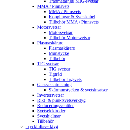
Trådmatarhjul MIG-svetsar
MMA / Pinnsvets
MMA / Pinnsvets
Kopplingar & Svetskabel
Tillbehör MMA / Pinnsvets
Motorsvetsar
Motorsvetsar
Tillbehör Motorsvetsar
Plasmaskärare
Plasmaskärare
Munstycke
Tillbehör
TIG svetsar
TIG svetsar
Tigtråd
Tillbehör Tigsvets
Gassvetsutrustning
Skärmunstycken & svetsinsatser
Invertersvetsar
Rikt- & punktsvetsverktyg
Reduceringsventiler
Svetselektroder
Svetshjälmar
Tillbehör
Tryckluftsverktyg