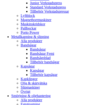
Junior Verkstadspress
Standard Verkstadspress
Tillbehör Verkstadspressar
Lyftblock
Magnetborrmaskiner
Maskinskridskor
Pallbockar
Porto Power
Metallkapning & slipning
Alla produkter
Bandsågar
Bandsågar
Bandsågar Femi
Bandsågsblad
Tillbehör bandsågar
Kapsågar
Kapsågar
Tillbehör kapsågar
Kapklingor
Olja & skärvätska
Slipmaskiner
Övrigt
Smörjning & oljehantering
Alla produkter
Fatutrustning