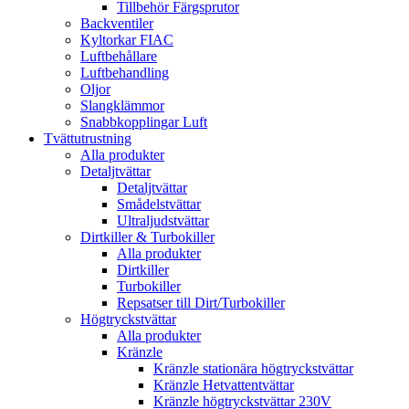
Tillbehör Färgsprutor
Backventiler
Kyltorkar FIAC
Luftbehållare
Luftbehandling
Oljor
Slangklämmor
Snabbkopplingar Luft
Tvättutrustning
Alla produkter
Detaljtvättar
Detaljtvättar
Smådelstvättar
Ultraljudstvättar
Dirtkiller & Turbokiller
Alla produkter
Dirtkiller
Turbokiller
Repsatser till Dirt/Turbokiller
Högtryckstvättar
Alla produkter
Kränzle
Kränzle stationära högtryckstvättar
Kränzle Hetvattentvättar
Kränzle högtryckstvättar 230V