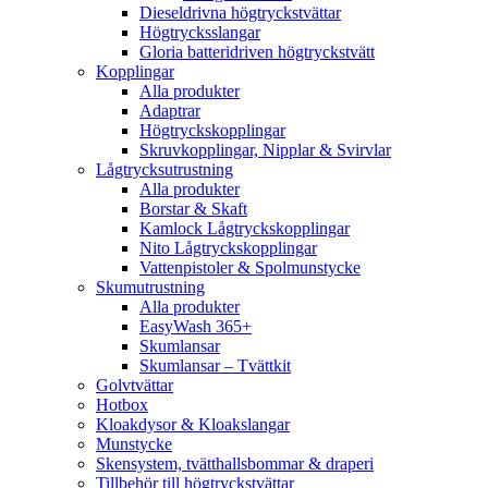
Dieseldrivna högtryckstvättar
Högtrycksslangar
Gloria batteridriven högtryckstvätt
Kopplingar
Alla produkter
Adaptrar
Högtryckskopplingar
Skruvkopplingar, Nipplar & Svirvlar
Lågtrycksutrustning
Alla produkter
Borstar & Skaft
Kamlock Lågtryckskopplingar
Nito Lågtryckskopplingar
Vattenpistoler & Spolmunstycke
Skumutrustning
Alla produkter
EasyWash 365+
Skumlansar
Skumlansar – Tvättkit
Golvtvättar
Hotbox
Kloakdysor & Kloakslangar
Munstycke
Skensystem, tvätthallsbommar & draperi
Tillbehör till högtryckstvättar