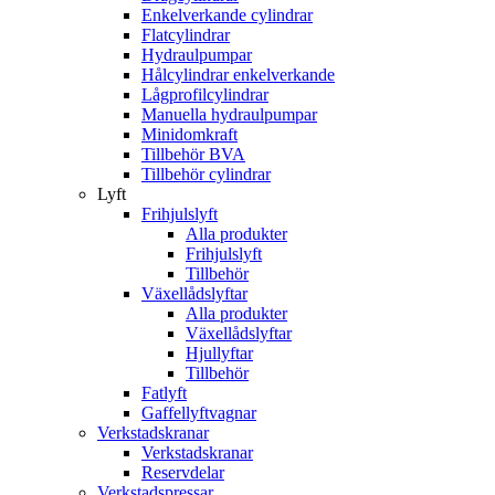
Enkelverkande cylindrar
Flatcylindrar
Hydraulpumpar
Hålcylindrar enkelverkande
Lågprofilcylindrar
Manuella hydraulpumpar
Minidomkraft
Tillbehör BVA
Tillbehör cylindrar
Lyft
Frihjulslyft
Alla produkter
Frihjulslyft
Tillbehör
Växellådslyftar
Alla produkter
Växellådslyftar
Hjullyftar
Tillbehör
Fatlyft
Gaffellyftvagnar
Verkstadskranar
Verkstadskranar
Reservdelar
Verkstadspressar