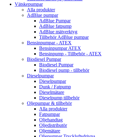
Vätskepumpar
Alla produkter
AdBlue pumpar
AdBlue Pumpar
AdBlue fatpump
AdBlue mätverktyg
Tillbehör AdBlue pumpar
Bensinpumpar - ATEX
Bensinpumpar ATEX
Bensinpump - Tillbehör - ATEX
Biodiesel Pumpar
Biodiesel Pumpar
Biodiesel pump - tillbehör
Dieselpumpar
Dieselpumpar
Dunk / Fatpump
Dieselmätare
Dieselpump tillbehör
Oljepumpar & tillbehör
Alla produkter
Fatpumpar
Oljehandtag
Oljedistributör
Oljemätare
Oljepumpar Tryckluftsdrivna