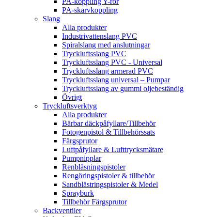
PA-koppling Y-rör
PA-skarvkoppling
Slang
Alla produkter
Industrivattenslang PVC
Spiralslang med anslutningar
Tryckluftsslang PVC
Tryckluftsslang PVC - Universal
Tryckluftsslang armerad PVC
Tryckluftsslang universal – Pumpar
Tryckluftsslang av gummi oljebeständig
Övrigt
Tryckluftsverktyg
Alla produkter
Bärbar däckpåfyllare/Tillbehör
Fotogenpistol & Tillbehörssats
Färgsprutor
Luftpåfyllare & Lufttrycksmätare
Pumpnipplar
Renblåsningspistoler
Rengöringspistoler & tillbehör
Sandblästringspistoler & Medel
Sprayburk
Tillbehör Färgsprutor
Backventiler