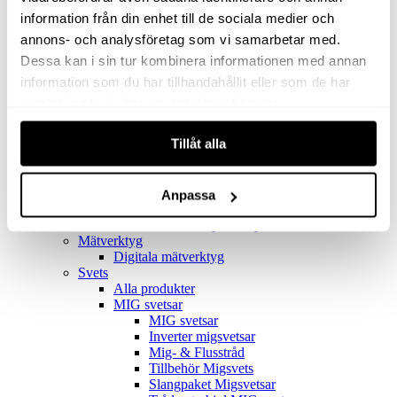
Filter
Golv- & Kombinationsmunstycke
information från din enhet till de sociala medier och
Munstycke
annons- och analysföretag som vi samarbetar med.
Motor
Dessa kan i sin tur kombinera informationen med annan
Reservdelar dammsugare
Rör & handtag
information som du har tillhandahållit eller som de har
Städset komplett
samlat in när du har använt deras tjänster.
Skarvdon
Tillbehör Ventos
Tillåt alla
Uppsamlingspåsar
Elverk
Alla produkter
Elverk
Anpassa
Tillbehör Geko Elverk
Tillbehör Honda ljuddämpade elverk
Mätverktyg
Digitala mätverktyg
Svets
Alla produkter
MIG svetsar
MIG svetsar
Inverter migsvetsar
Mig- & Flusstråd
Tillbehör Migsvets
Slangpaket Migsvetsar