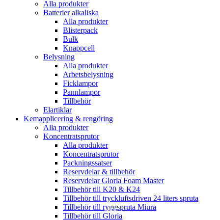
Alla produkter
Batterier alkaliska
Alla produkter
Blisterpack
Bulk
Knappcell
Belysning
Alla produkter
Arbetsbelysning
Ficklampor
Pannlampor
Tillbehör
Elartiklar
Kemapplicering & rengöring
Alla produkter
Koncentratsprutor
Alla produkter
Koncentratsprutor
Packningssatser
Reservdelar & tillbehör
Reservdelar Gloria Foam Master
Tillbehör till K20 & K24
Tillbehör till tryckluftsdriven 24 liters spruta
Tillbehör till ryggspruta Miura
Tillbehör till Gloria