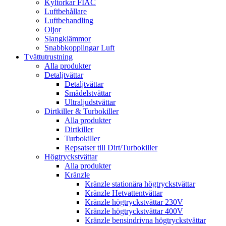
Kyltorkar FIAC
Luftbehållare
Luftbehandling
Oljor
Slangklämmor
Snabbkopplingar Luft
Tvättutrustning
Alla produkter
Detaljtvättar
Detaljtvättar
Smådelstvättar
Ultraljudstvättar
Dirtkiller & Turbokiller
Alla produkter
Dirtkiller
Turbokiller
Repsatser till Dirt/Turbokiller
Högtryckstvättar
Alla produkter
Kränzle
Kränzle stationära högtryckstvättar
Kränzle Hetvattentvättar
Kränzle högtryckstvättar 230V
Kränzle högtryckstvättar 400V
Kränzle bensindrivna högtryckstvättar