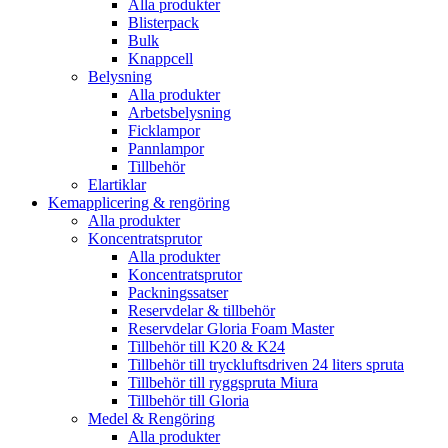
Alla produkter
Blisterpack
Bulk
Knappcell
Belysning
Alla produkter
Arbetsbelysning
Ficklampor
Pannlampor
Tillbehör
Elartiklar
Kemapplicering & rengöring
Alla produkter
Koncentratsprutor
Alla produkter
Koncentratsprutor
Packningssatser
Reservdelar & tillbehör
Reservdelar Gloria Foam Master
Tillbehör till K20 & K24
Tillbehör till tryckluftsdriven 24 liters spruta
Tillbehör till ryggspruta Miura
Tillbehör till Gloria
Medel & Rengöring
Alla produkter