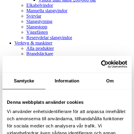
Elkabelvindor
Manuella slangvindor
Svirvlar
Slangstyrning
Slangstopp
Väggfästen
Reservdelar slangvindor
Verktyg & maskiner
Alla produkter
Brandsläckare
Alla produkter
Brandsläckare
Tillbehör brandsläckare
Dammsugare
Samtycke
Alla produkter
Information
Om
Slang & Tillbehör
Slang metervara
Slang komplett
Denna webbplats använder cookies
Slangfäste
Textil- & Våtdammsugare
Vi använder enhetsidentifierare för att anpassa innehållet
Textil- & Våtdammsugare
Tillbehör Textil- & våtdammsugare
och annonserna till användarna, tillhandahålla funktioner
Adaptrar
för sociala medier och analysera vår trafik. Vi
Dammsugare
vidarebefordrar även sådana identifierare och annan