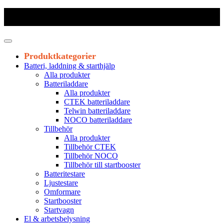
Frakt 179 kr
|
Fraktfritt från 1800 kr exkl. moms
|
Leveranstid 1-3
arbetsdagar
Produktkategorier
Batteri, laddning & starthjälp
Alla produkter
Batteriladdare
Alla produkter
CTEK batteriladdare
Telwin batteriladdare
NOCO batteriladdare
Tillbehör
Alla produkter
Tillbehör CTEK
Tillbehör NOCO
Tillbehör till startbooster
Batteritestare
Ljustestare
Omformare
Startbooster
Startvagn
El & arbetsbelysning