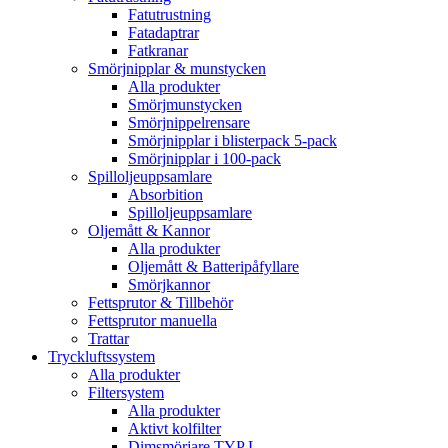
Fatutrustning
Fatadaptrar
Fatkranar
Smörjnipplar & munstycken
Alla produkter
Smörjmunstycken
Smörjnippelrensare
Smörjnipplar i blisterpack 5-pack
Smörjnipplar i 100-pack
Spilloljeuppsamlare
Absorbition
Spilloljeuppsamlare
Oljemått & Kannor
Alla produkter
Oljemått & Batteripåfyllare
Smörjkannor
Fettsprutor & Tillbehör
Fettsprutor manuella
Trattar
Tryckluftssystem
Alla produkter
Filtersystem
Alla produkter
Aktivt kolfilter
Dimsmörjare TYP L