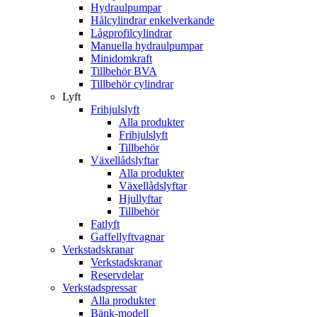
Hydraulpumpar
Hålcylindrar enkelverkande
Lågprofilcylindrar
Manuella hydraulpumpar
Minidomkraft
Tillbehör BVA
Tillbehör cylindrar
Lyft
Frihjulslyft
Alla produkter
Frihjulslyft
Tillbehör
Växellådslyftar
Alla produkter
Växellådslyftar
Hjullyftar
Tillbehör
Fatlyft
Gaffellyftvagnar
Verkstadskranar
Verkstadskranar
Reservdelar
Verkstadspressar
Alla produkter
Bänk-modell