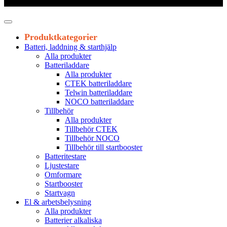
Leveranstid 1-3 arbetsdagar
Produktkategorier
Batteri, laddning & starthjälp
Alla produkter
Batteriladdare
Alla produkter
CTEK batteriladdare
Telwin batteriladdare
NOCO batteriladdare
Tillbehör
Alla produkter
Tillbehör CTEK
Tillbehör NOCO
Tillbehör till startbooster
Batteritestare
Ljustestare
Omformare
Startbooster
Startvagn
El & arbetsbelysning
Alla produkter
Batterier alkaliska