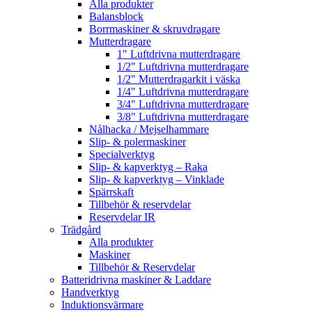
Alla produkter
Balansblock
Borrmaskiner & skruvdragare
Mutterdragare
1" Luftdrivna mutterdragare
1/2" Luftdrivna mutterdragare
1/2" Mutterdragarkit i väska
1/4" Luftdrivna mutterdragare
3/4" Luftdrivna mutterdragare
3/8" Luftdrivna mutterdragare
Nålhacka / Mejselhammare
Slip- & polermaskiner
Specialverktyg
Slip- & kapverktyg – Raka
Slip- & kapverktyg – Vinklade
Spärrskaft
Tillbehör & reservdelar
Reservdelar IR
Trädgård
Alla produkter
Maskiner
Tillbehör & Reservdelar
Batteridrivna maskiner & Laddare
Handverktyg
Induktionsvärmare