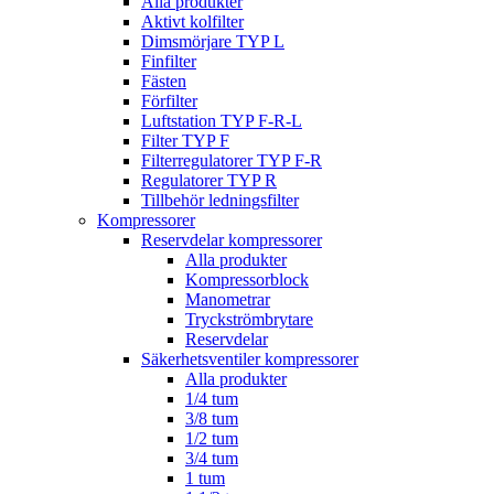
Alla produkter
Aktivt kolfilter
Dimsmörjare TYP L
Finfilter
Fästen
Förfilter
Luftstation TYP F-R-L
Filter TYP F
Filterregulatorer TYP F-R
Regulatorer TYP R
Tillbehör ledningsfilter
Kompressorer
Reservdelar kompressorer
Alla produkter
Kompressorblock
Manometrar
Tryckströmbrytare
Reservdelar
Säkerhetsventiler kompressorer
Alla produkter
1/4 tum
3/8 tum
1/2 tum
3/4 tum
1 tum