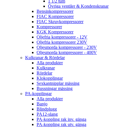
1 1/2 tum
Övriga ventiler & Kondenskranar
Bensinkompressorer
FIAC Kompressorer
FIAC Skruvkompressorer
Kompressorer
KGK Kompressorer
Oljefria kompressorer - 12V
Oljefria kompressorer 230V
Oljesmorda kompressorer - 230V
Oljesmorda kompressorer - 400V
Kulkranar & Rördelar
Alla produkter
Kulkranar
Rördelar
Klokopplingar
Sexkantnipplar mässing
Bussningar mässing
PA-kopplingar
Alla produkter
Banjo
Blindplugg
PA12-slang
PA-koppling rak inv. gänga
PA-koppling rak utv. gänga