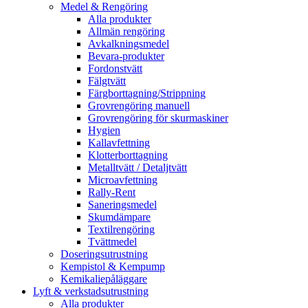
Medel & Rengöring
Alla produkter
Allmän rengöring
Avkalkningsmedel
Bevara-produkter
Fordonstvätt
Fälgtvätt
Färgborttagning/Strippning
Grovrengöring manuell
Grovrengöring för skurmaskiner
Hygien
Kallavfettning
Klotterborttagning
Metalltvätt / Detaljtvätt
Microavfettning
Rally-Rent
Saneringsmedel
Skumdämpare
Textilrengöring
Tvättmedel
Doseringsutrustning
Kempistol & Kempump
Kemikaliepåläggare
Lyft & verkstadsutrustning
Alla produkter