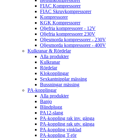
Bensinkompressorer
FIAC Kompressorer
FIAC Skruvkompressorer
Kompressorer
KGK Kompressorer
Oljefria kompressorer - 12V
Oljefria kompressorer 230V
Oljesmorda kompressorer - 230V
Oljesmorda kompressorer - 400V
Kulkranar & Rördelar
Alla produkter
Kulkranar
Rördelar
Klokopplingar
Sexkantnipplar mässing
Bussningar mässing
PA-kopplingar
Alla produkter
Banjo
Blindplugg
PA12-slang
PA-koppling rak inv. gänga
PA-koppling rak utv. gänga
PA-koppling vinklad
PA-koppling T-rör