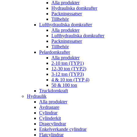
Alla produkter
Hydrauliska domkrafter
Packningssatser
Tillbehör
Lufthydrauliska domkrafter
Alla produkter
Lufthydrauliska domkrafter
Packningssatser
Tillbehör
Pelardomkrafter
Alla produkter
2-10 ton (TYP1)
12-30 ton (TYP2)
3-12 ton (TYP3)
4 & 10 ton (TYP 4)
50 & 100 ton
Truckdomkraft
Hydraulik
Alla produkter
Avdragare
Cylindrar
Cylinderkit
Dragcylindrar
Enkelverkande cylindrar
Flatcylindrar