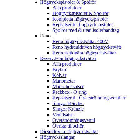
Högtryckspistoler & Spolrör
Alla produkter
Högtryckspistoler & Spolrör
Kompletta högtryckspistoler
Repsatser till högtryckspistoler
Spolrör med & utan isolerhandtag
Reno
Reno högtryckstvättar 400V
Reno hydrauldriven högtryckstvätt
Reno stationära högtryckstvättar
Reservdelar högtryckstvättar
Alla produkter
Brytare
Kolvar
Manometer
Manschettsatser
Packbox / O-ring
Repsatser till Överströmningsventiler
Slingor Kärcher
Slingor Kränzle
Ventilsatser
Överströmningsventil
Övriga tillbehör
Dieseldrivna högtryckstvättar
Högtrycksslangar