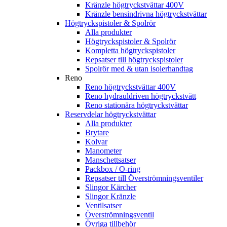
Kränzle högtryckstvättar 400V
Kränzle bensindrivna högtryckstvättar
Högtryckspistoler & Spolrör
Alla produkter
Högtryckspistoler & Spolrör
Kompletta högtryckspistoler
Repsatser till högtryckspistoler
Spolrör med & utan isolerhandtag
Reno
Reno högtryckstvättar 400V
Reno hydrauldriven högtryckstvätt
Reno stationära högtryckstvättar
Reservdelar högtryckstvättar
Alla produkter
Brytare
Kolvar
Manometer
Manschettsatser
Packbox / O-ring
Repsatser till Överströmningsventiler
Slingor Kärcher
Slingor Kränzle
Ventilsatser
Överströmningsventil
Övriga tillbehör