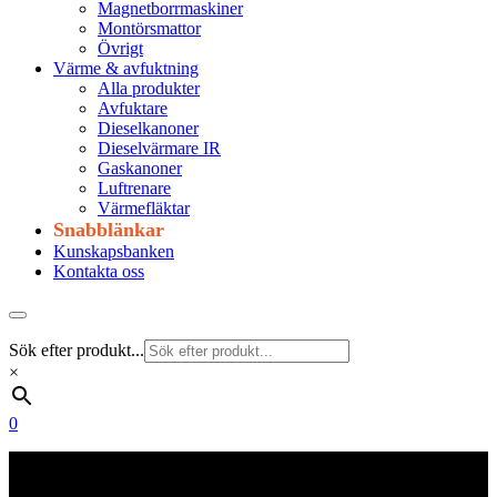
Magnetborrmaskiner
Montörsmattor
Övrigt
Värme & avfuktning
Alla produkter
Avfuktare
Dieselkanoner
Dieselvärmare IR
Gaskanoner
Luftrenare
Värmefläktar
Snabblänkar
Kunskapsbanken
Kontakta oss
Sök efter produkt...
×
0
Frakt 179 kr
Fraktfritt från 1800 kr exkl. moms