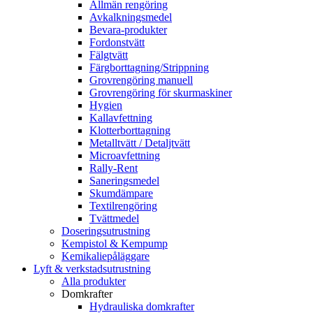
Allmän rengöring
Avkalkningsmedel
Bevara-produkter
Fordonstvätt
Fälgtvätt
Färgborttagning/Strippning
Grovrengöring manuell
Grovrengöring för skurmaskiner
Hygien
Kallavfettning
Klotterborttagning
Metalltvätt / Detaljtvätt
Microavfettning
Rally-Rent
Saneringsmedel
Skumdämpare
Textilrengöring
Tvättmedel
Doseringsutrustning
Kempistol & Kempump
Kemikaliepåläggare
Lyft & verkstadsutrustning
Alla produkter
Domkrafter
Hydrauliska domkrafter