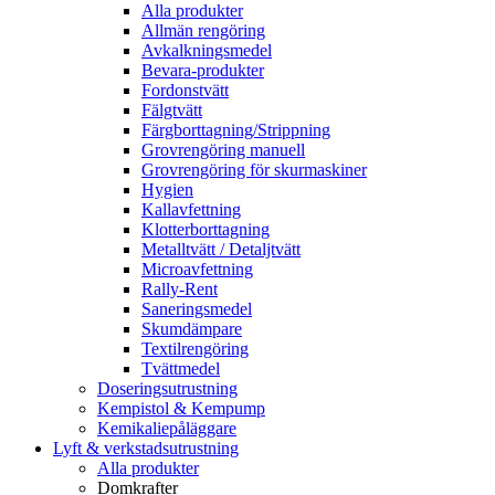
Alla produkter
Allmän rengöring
Avkalkningsmedel
Bevara-produkter
Fordonstvätt
Fälgtvätt
Färgborttagning/Strippning
Grovrengöring manuell
Grovrengöring för skurmaskiner
Hygien
Kallavfettning
Klotterborttagning
Metalltvätt / Detaljtvätt
Microavfettning
Rally-Rent
Saneringsmedel
Skumdämpare
Textilrengöring
Tvättmedel
Doseringsutrustning
Kempistol & Kempump
Kemikaliepåläggare
Lyft & verkstadsutrustning
Alla produkter
Domkrafter