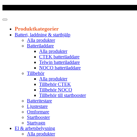
Frakt 179 kr
|
Fraktfritt från 1800 kr exkl. moms
|
Leveranstid 1-3 arb
Produktkategorier
Batteri, laddning & starthjälp
Alla produkter
Batteriladdare
Alla produkter
CTEK batteriladdare
Telwin batteriladdare
NOCO batteriladdare
Tillbehör
Alla produkter
Tillbehör CTEK
Tillbehör NOCO
Tillbehör till startbooster
Batteritestare
Ljustestare
Omformare
Startbooster
Startvagn
El & arbetsbelysning
Alla produkter