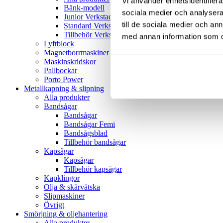
Vi använder enhetsidentifierar
Bänk-modell
sociala medier och analysera 
Junior Verkstadspress
till de sociala medier och a
Standard Verkstadspress
Tillbehör Verkstadspressar
med annan information som du 
Lyftblock
Magnetborrmaskiner
Maskinskridskor
Pallbockar
Porto Power
Metallkapning & slipning
Alla produkter
Bandsågar
Bandsågar
Bandsågar Femi
Bandsågsblad
Tillbehör bandsågar
Kapsågar
Kapsågar
Tillbehör kapsågar
Kapklingor
Olja & skärvätska
Slipmaskiner
Övrigt
Smörjning & oljehantering
Alla produkter