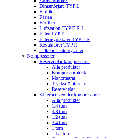
Aktivt kolfilter
Dimsmörjare TYP L
Finfilter
Fästen
Förfilter
Luftstation TYP F-R-L
Filter TYP F
Filterregulatorer TYP F-R
Regulatorer TYP R
Tillbehör ledningsfilter
Kompressorer
Reservdelar kompressorer
Alla produkter
Kompressorblock
Manometrar
Tryckströmbrytare
Reservdelar
Säkerhetsventiler kompressorer
Alla produkter
1/4 tum
3/8 tum
1/2 tum
3/4 tum
1 tum
1 1/2 tum