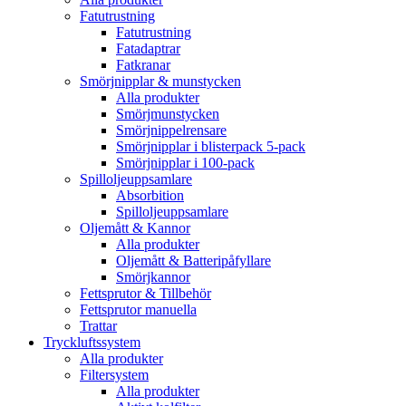
Fatutrustning
Fatutrustning
Fatadaptrar
Fatkranar
Smörjnipplar & munstycken
Alla produkter
Smörjmunstycken
Smörjnippelrensare
Smörjnipplar i blisterpack 5-pack
Smörjnipplar i 100-pack
Spilloljeuppsamlare
Absorbition
Spilloljeuppsamlare
Oljemått & Kannor
Alla produkter
Oljemått & Batteripåfyllare
Smörjkannor
Fettsprutor & Tillbehör
Fettsprutor manuella
Trattar
Tryckluftssystem
Alla produkter
Filtersystem
Alla produkter