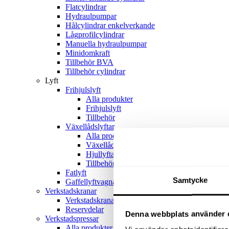
Flatcylindrar
Hydraulpumpar
Hålcylindrar enkelverkande
Lågprofilcylindrar
Manuella hydraulpumpar
Minidomkraft
Tillbehör BVA
Tillbehör cylindrar
Lyft
Frihjulslyft
Alla produkter
Frihjulslyft
Tillbehör
Växellådslyftar
Alla produkter
Växellådslyftar
Hjullyftar
Tillbehör
Fatlyft
Samtycke
Gaffellyftvagnar
Verkstadskranar
Verkstadskranar
Reservdelar
Denna webbplats använder 
Verkstadspressar
Alla produkter