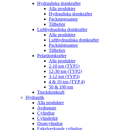
Hydrauliska domkrafter
Alla produkter
Hydrauliska domkrafter
Packningssatser
Tillbehör
Lufthydrauliska domkrafter
Alla produkter
Lufthydrauliska domkrafter
Packningssatser
Tillbehör
Pelardomkrafter
Alla produkter
2-10 ton (TYP1)
12-30 ton (TYP2)
3-12 ton (TYP3)
4 & 10 ton (TYP 4)
50 & 100 ton
Truckdomkraft
Hydraulik
Alla produkter
Avdragare
Cylindrar
Cylinderkit
Dragcylindrar
Enkelverkande cylindrar