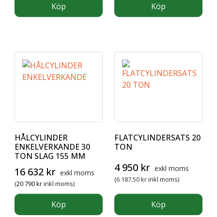
Köp
Köp
HÅLCYLINDER
FLATCYLINDERSATS 20
ENKELVERKANDE 30
TON
TON SLAG 155 MM
Det ursprungliga priset var: 
Det nuvarande pris
4 950
kr
exkl moms
16 632
kr
exkl moms
(
6 187.50
kr
inkl moms)
(
20 790
kr
inkl moms)
Köp
Köp