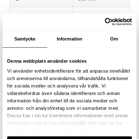
D.
183 mm
E.
208 mm
Samtycke
Information
Om
F.
267 mm
Denna webbplats använder cookies
G.
114 mm
Vi använder enhetsidentifierare för att anpassa innehållet
och annonserna till användarna, tillhandahålla funktioner
H.
315 mm
för sociala medier och analysera vår trafik. Vi
vidarebefordrar även sådana identifierare och annan
Vikt
41,3 kg
information från din enhet till de sociala medier och
annons- och analysföretag som vi samarbetar med.
Dessa kan i sin tur kombinera informationen med annan
information som du har tillhandahållit eller som de har
11400
Oljevolym
samlat in när du har använt deras tjänster.