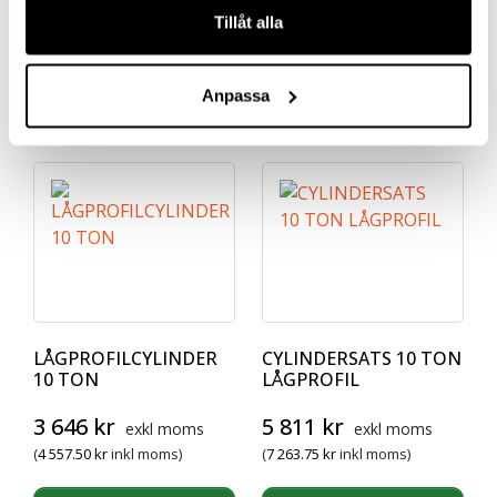
Tillåt alla
Elektriska
Typ
Anpassa
Relaterade produkter
LÅGPROFILCYLINDER
CYLINDERSATS 10 TON
10 TON
LÅGPROFIL
3 646
kr
5 811
kr
exkl moms
exkl moms
(
4 557.50
kr
inkl moms)
(
7 263.75
kr
inkl moms)