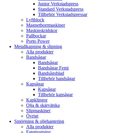
Junior Verkstadspress
Standard Verkstadspress
Tillbehör Verkstadspressar
Lyftblock
Magnetborrmaskiner
Maskinskridskor
Pallbockar
Porto Power
Metallkapning & slipning
Alla produkter
Bandsågar
Bandsågar
Bandsågar Femi
Bandsågsblad
Tillbehör bandsågar
Kapsågar
Kapsågar
Tillbehör kapsågar
Kapklingor
Olja & skärvätska
Slipmaskiner
Övrigt
Smörjning & oljehantering
Alla produkter
Fatutrustning