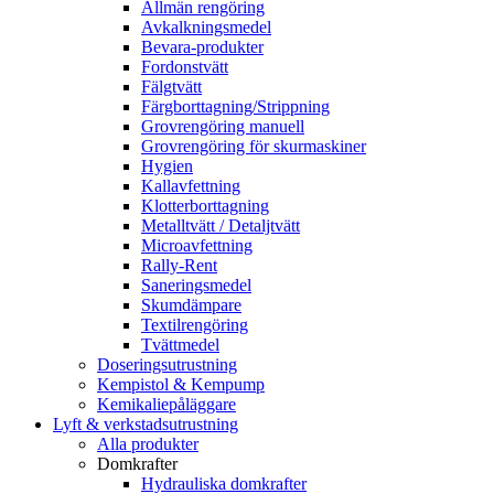
Allmän rengöring
Avkalkningsmedel
Bevara-produkter
Fordonstvätt
Fälgtvätt
Färgborttagning/Strippning
Grovrengöring manuell
Grovrengöring för skurmaskiner
Hygien
Kallavfettning
Klotterborttagning
Metalltvätt / Detaljtvätt
Microavfettning
Rally-Rent
Saneringsmedel
Skumdämpare
Textilrengöring
Tvättmedel
Doseringsutrustning
Kempistol & Kempump
Kemikaliepåläggare
Lyft & verkstadsutrustning
Alla produkter
Domkrafter
Hydrauliska domkrafter