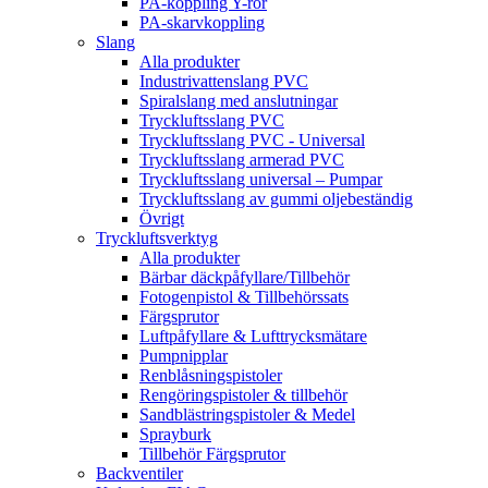
PA-koppling Y-rör
PA-skarvkoppling
Slang
Alla produkter
Industrivattenslang PVC
Spiralslang med anslutningar
Tryckluftsslang PVC
Tryckluftsslang PVC - Universal
Tryckluftsslang armerad PVC
Tryckluftsslang universal – Pumpar
Tryckluftsslang av gummi oljebeständig
Övrigt
Tryckluftsverktyg
Alla produkter
Bärbar däckpåfyllare/Tillbehör
Fotogenpistol & Tillbehörssats
Färgsprutor
Luftpåfyllare & Lufttrycksmätare
Pumpnipplar
Renblåsningspistoler
Rengöringspistoler & tillbehör
Sandblästringspistoler & Medel
Sprayburk
Tillbehör Färgsprutor
Backventiler