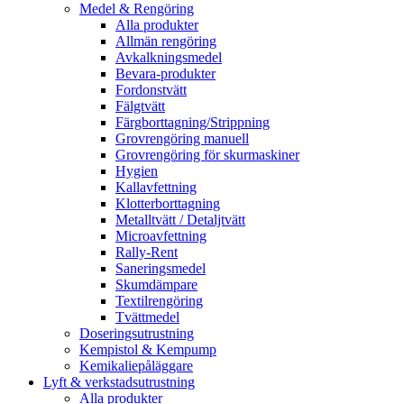
Medel & Rengöring
Alla produkter
Allmän rengöring
Avkalkningsmedel
Bevara-produkter
Fordonstvätt
Fälgtvätt
Färgborttagning/Strippning
Grovrengöring manuell
Grovrengöring för skurmaskiner
Hygien
Kallavfettning
Klotterborttagning
Metalltvätt / Detaljtvätt
Microavfettning
Rally-Rent
Saneringsmedel
Skumdämpare
Textilrengöring
Tvättmedel
Doseringsutrustning
Kempistol & Kempump
Kemikaliepåläggare
Lyft & verkstadsutrustning
Alla produkter