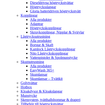
Dieseldrivna högtryckstvättar
Högtrycksslangar
Gloria batteridriven högtryckstvätt
Kopplingar
Alla produkter
Adaptrar
Högtryckskopplingar
Skruvkopplingar, Nipplar & Svirvlar
Lågtrycksutrustning
Alla produkter
Borstar & Skaft
Kamlock Lågtryckskopplingar
Nito Lågtryckskopplingar
Vattenpistoler & Spolmunstycke
Skumutrustning
Alla produkter
EasyWash 365+
Skumlansar
Skumlansar – Tvättkit
Golvtvättar
Hotbox
Kloakdysor & Kloakslangar
Munstycke
Skensystem, tvätthallsbommar & draperi
Tillbehör till högtryckstvättar