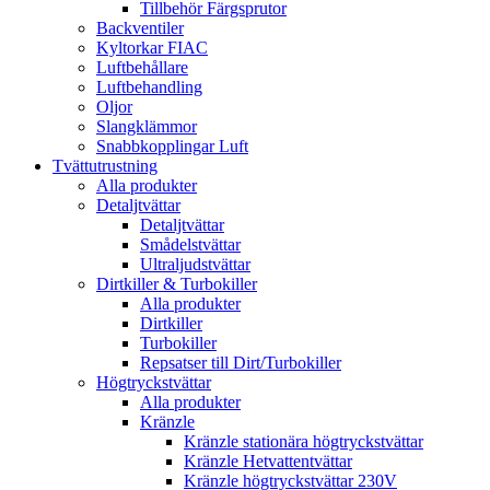
Tillbehör Färgsprutor
Backventiler
Kyltorkar FIAC
Luftbehållare
Luftbehandling
Oljor
Slangklämmor
Snabbkopplingar Luft
Tvättutrustning
Alla produkter
Detaljtvättar
Detaljtvättar
Smådelstvättar
Ultraljudstvättar
Dirtkiller & Turbokiller
Alla produkter
Dirtkiller
Turbokiller
Repsatser till Dirt/Turbokiller
Högtryckstvättar
Alla produkter
Kränzle
Kränzle stationära högtryckstvättar
Kränzle Hetvattentvättar
Kränzle högtryckstvättar 230V