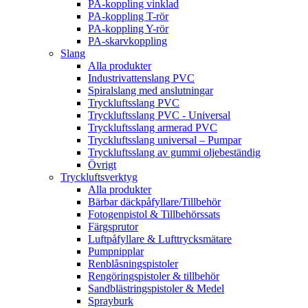
PA-koppling vinklad
PA-koppling T-rör
PA-koppling Y-rör
PA-skarvkoppling
Slang
Alla produkter
Industrivattenslang PVC
Spiralslang med anslutningar
Tryckluftsslang PVC
Tryckluftsslang PVC - Universal
Tryckluftsslang armerad PVC
Tryckluftsslang universal – Pumpar
Tryckluftsslang av gummi oljebeständig
Övrigt
Tryckluftsverktyg
Alla produkter
Bärbar däckpåfyllare/Tillbehör
Fotogenpistol & Tillbehörssats
Färgsprutor
Luftpåfyllare & Lufttrycksmätare
Pumpnipplar
Renblåsningspistoler
Rengöringspistoler & tillbehör
Sandblästringspistoler & Medel
Sprayburk