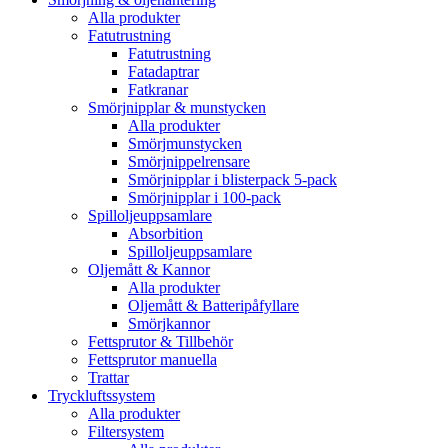
Alla produkter
Fatutrustning
Fatutrustning
Fatadaptrar
Fatkranar
Smörjnipplar & munstycken
Alla produkter
Smörjmunstycken
Smörjnippelrensare
Smörjnipplar i blisterpack 5-pack
Smörjnipplar i 100-pack
Spilloljeuppsamlare
Absorbition
Spilloljeuppsamlare
Oljemått & Kannor
Alla produkter
Oljemått & Batteripåfyllare
Smörjkannor
Fettsprutor & Tillbehör
Fettsprutor manuella
Trattar
Tryckluftssystem
Alla produkter
Filtersystem