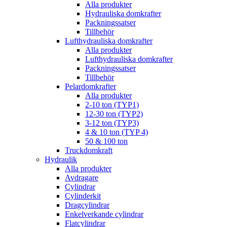
Alla produkter
Hydrauliska domkrafter
Packningssatser
Tillbehör
Lufthydrauliska domkrafter
Alla produkter
Lufthydrauliska domkrafter
Packningssatser
Tillbehör
Pelardomkrafter
Alla produkter
2-10 ton (TYP1)
12-30 ton (TYP2)
3-12 ton (TYP3)
4 & 10 ton (TYP 4)
50 & 100 ton
Truckdomkraft
Hydraulik
Alla produkter
Avdragare
Cylindrar
Cylinderkit
Dragcylindrar
Enkelverkande cylindrar
Flatcylindrar