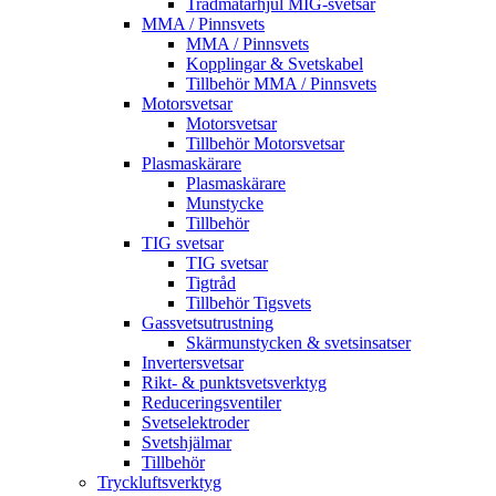
Trådmatarhjul MIG-svetsar
MMA / Pinnsvets
MMA / Pinnsvets
Kopplingar & Svetskabel
Tillbehör MMA / Pinnsvets
Motorsvetsar
Motorsvetsar
Tillbehör Motorsvetsar
Plasmaskärare
Plasmaskärare
Munstycke
Tillbehör
TIG svetsar
TIG svetsar
Tigtråd
Tillbehör Tigsvets
Gassvetsutrustning
Skärmunstycken & svetsinsatser
Invertersvetsar
Rikt- & punktsvetsverktyg
Reduceringsventiler
Svetselektroder
Svetshjälmar
Tillbehör
Tryckluftsverktyg