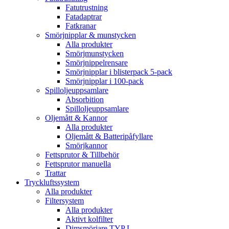
Fatutrustning
Fatadaptrar
Fatkranar
Smörjnipplar & munstycken
Alla produkter
Smörjmunstycken
Smörjnippelrensare
Smörjnipplar i blisterpack 5-pack
Smörjnipplar i 100-pack
Spilloljeuppsamlare
Absorbition
Spilloljeuppsamlare
Oljemått & Kannor
Alla produkter
Oljemått & Batteripåfyllare
Smörjkannor
Fettsprutor & Tillbehör
Fettsprutor manuella
Trattar
Tryckluftssystem
Alla produkter
Filtersystem
Alla produkter
Aktivt kolfilter
Dimsmörjare TYP L