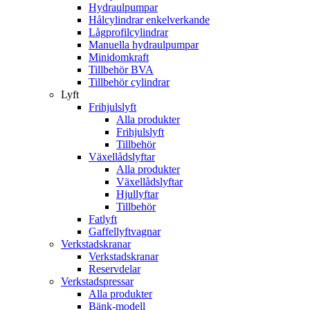
Hydraulpumpar
Hålcylindrar enkelverkande
Lågprofilcylindrar
Manuella hydraulpumpar
Minidomkraft
Tillbehör BVA
Tillbehör cylindrar
Lyft
Frihjulslyft
Alla produkter
Frihjulslyft
Tillbehör
Växellådslyftar
Alla produkter
Växellådslyftar
Hjullyftar
Tillbehör
Fatlyft
Gaffellyftvagnar
Verkstadskranar
Verkstadskranar
Reservdelar
Verkstadspressar
Alla produkter
Bänk-modell