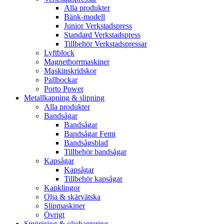
Alla produkter
Bänk-modell
Junior Verkstadspress
Standard Verkstadspress
Tillbehör Verkstadspressar
Lyftblock
Magnetborrmaskiner
Maskinskridskor
Pallbockar
Porto Power
Metallkapning & slipning
Alla produkter
Bandsågar
Bandsågar
Bandsågar Femi
Bandsågsblad
Tillbehör bandsågar
Kapsågar
Kapsågar
Tillbehör kapsågar
Kapklingor
Olja & skärvätska
Slipmaskiner
Övrigt
Smörjning & oljehantering