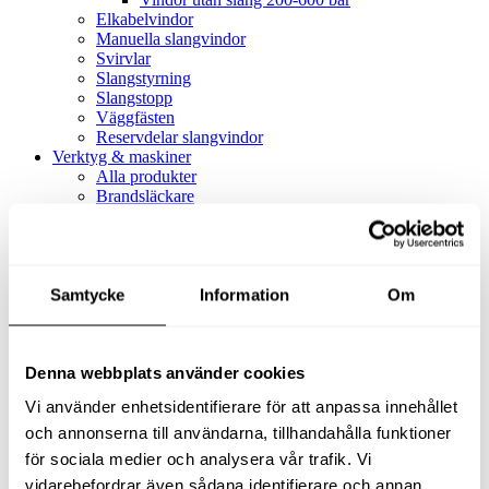
Elkabelvindor
Manuella slangvindor
Svirvlar
Slangstyrning
Slangstopp
Väggfästen
Reservdelar slangvindor
Verktyg & maskiner
Alla produkter
Brandsläckare
Alla produkter
Brandsläckare
Tillbehör brandsläckare
Dammsugare
Samtycke
Alla produkter
Information
Om
Slang & Tillbehör
Slang metervara
Slang komplett
Denna webbplats använder cookies
Slangfäste
Textil- & Våtdammsugare
Vi använder enhetsidentifierare för att anpassa innehållet
Textil- & Våtdammsugare
Tillbehör Textil- & våtdammsugare
och annonserna till användarna, tillhandahålla funktioner
Adaptrar
för sociala medier och analysera vår trafik. Vi
Dammsugare
vidarebefordrar även sådana identifierare och annan