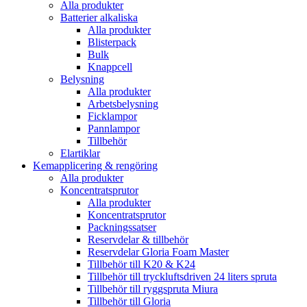
Alla produkter
Batterier alkaliska
Alla produkter
Blisterpack
Bulk
Knappcell
Belysning
Alla produkter
Arbetsbelysning
Ficklampor
Pannlampor
Tillbehör
Elartiklar
Kemapplicering & rengöring
Alla produkter
Koncentratsprutor
Alla produkter
Koncentratsprutor
Packningssatser
Reservdelar & tillbehör
Reservdelar Gloria Foam Master
Tillbehör till K20 & K24
Tillbehör till tryckluftsdriven 24 liters spruta
Tillbehör till ryggspruta Miura
Tillbehör till Gloria