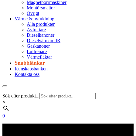
Magnetborrmaskiner
Montörsmattor
Övrigt
Värme & avfuktning
Alla produkter
Avfuktare
Dieselkanoner
Dieselvärmare IR
Gaskanoner
Luftrenare
Värmefläktar
Snabblänkar
Kunskapsbanken
Kontakta oss
Sök efter produkt...
×
0
Frakt 179 kr
Fraktfritt från 1800 kr exkl. moms