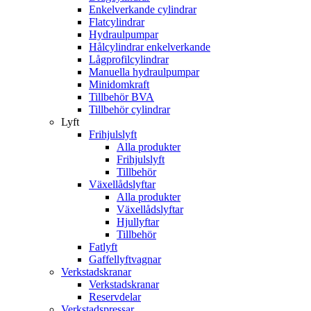
Enkelverkande cylindrar
Flatcylindrar
Hydraulpumpar
Hålcylindrar enkelverkande
Lågprofilcylindrar
Manuella hydraulpumpar
Minidomkraft
Tillbehör BVA
Tillbehör cylindrar
Lyft
Frihjulslyft
Alla produkter
Frihjulslyft
Tillbehör
Växellådslyftar
Alla produkter
Växellådslyftar
Hjullyftar
Tillbehör
Fatlyft
Gaffellyftvagnar
Verkstadskranar
Verkstadskranar
Reservdelar
Verkstadspressar