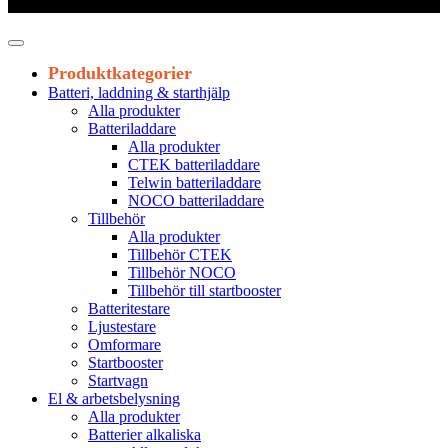
Leveranstid 1-3 arbetsdagar
Produktkategorier
Batteri, laddning & starthjälp
Alla produkter
Batteriladdare
Alla produkter
CTEK batteriladdare
Telwin batteriladdare
NOCO batteriladdare
Tillbehör
Alla produkter
Tillbehör CTEK
Tillbehör NOCO
Tillbehör till startbooster
Batteritestare
Ljustestare
Omformare
Startbooster
Startvagn
El & arbetsbelysning
Alla produkter
Batterier alkaliska