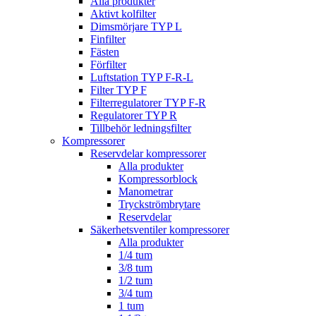
Alla produkter
Aktivt kolfilter
Dimsmörjare TYP L
Finfilter
Fästen
Förfilter
Luftstation TYP F-R-L
Filter TYP F
Filterregulatorer TYP F-R
Regulatorer TYP R
Tillbehör ledningsfilter
Kompressorer
Reservdelar kompressorer
Alla produkter
Kompressorblock
Manometrar
Tryckströmbrytare
Reservdelar
Säkerhetsventiler kompressorer
Alla produkter
1/4 tum
3/8 tum
1/2 tum
3/4 tum
1 tum