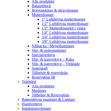
Alla produkter
Balansblock
Borrmaskiner & skruvdragare
Mutterdragare
1" Luftdrivna mutterdragare
1/2" Luftdrivna mutterdragare
1/2" Mutterdragarkit i väska
1/4" Luftdrivna mutterdragare
3/4" Luftdrivna mutterdragare
3/8" Luftdrivna mutterdragare
Nålhacka / Mejselhammare
Slip- & polermaskiner
Specialverktyg
Slip- & kapverktyg – Raka
Slip- & kapverktyg – Vinklade
Spärrskaft
Tillbehör & reservdelar
Reservdelar IR
Trädgård
Alla produkter
Maskiner
Tillbehör & Reservdelar
Batteridrivna maskiner & Laddare
Handverktyg
Induktionsvärmare