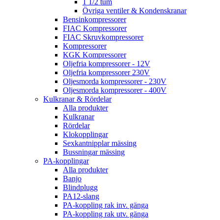
1 1/2 tum
Övriga ventiler & Kondenskranar
Bensinkompressorer
FIAC Kompressorer
FIAC Skruvkompressorer
Kompressorer
KGK Kompressorer
Oljefria kompressorer - 12V
Oljefria kompressorer 230V
Oljesmorda kompressorer - 230V
Oljesmorda kompressorer - 400V
Kulkranar & Rördelar
Alla produkter
Kulkranar
Rördelar
Klokopplingar
Sexkantnipplar mässing
Bussningar mässing
PA-kopplingar
Alla produkter
Banjo
Blindplugg
PA12-slang
PA-koppling rak inv. gänga
PA-koppling rak utv. gänga