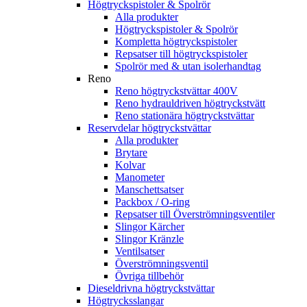
Högtryckspistoler & Spolrör
Alla produkter
Högtryckspistoler & Spolrör
Kompletta högtryckspistoler
Repsatser till högtryckspistoler
Spolrör med & utan isolerhandtag
Reno
Reno högtryckstvättar 400V
Reno hydrauldriven högtryckstvätt
Reno stationära högtryckstvättar
Reservdelar högtryckstvättar
Alla produkter
Brytare
Kolvar
Manometer
Manschettsatser
Packbox / O-ring
Repsatser till Överströmningsventiler
Slingor Kärcher
Slingor Kränzle
Ventilsatser
Överströmningsventil
Övriga tillbehör
Dieseldrivna högtryckstvättar
Högtrycksslangar