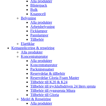
Alla produkter
Blisterpack
Bulk
Knappcell
Belysning
Alla produkter
Arbetsbelysning
Ficklampor
Pannlampor
Tillbehör
Elartiklar
Kemapplicering & rengöring
Alla produkter
Koncentratsprutor
Alla produkter
Koncentratsprutor
Packningssatser
Reservdelar & tillbehör
Reservdelar Gloria Foam Master
Tillbehör till K20 & K24
Tillbehör till tryckluftsdriven 24 liters spruta
Tillbehör till ryggspruta Miura
Tillbehör till Gloria
Medel & Rengöring
Alla produkter