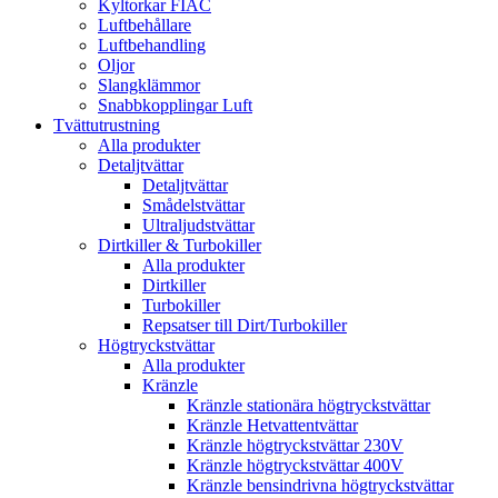
Kyltorkar FIAC
Luftbehållare
Luftbehandling
Oljor
Slangklämmor
Snabbkopplingar Luft
Tvättutrustning
Alla produkter
Detaljtvättar
Detaljtvättar
Smådelstvättar
Ultraljudstvättar
Dirtkiller & Turbokiller
Alla produkter
Dirtkiller
Turbokiller
Repsatser till Dirt/Turbokiller
Högtryckstvättar
Alla produkter
Kränzle
Kränzle stationära högtryckstvättar
Kränzle Hetvattentvättar
Kränzle högtryckstvättar 230V
Kränzle högtryckstvättar 400V
Kränzle bensindrivna högtryckstvättar