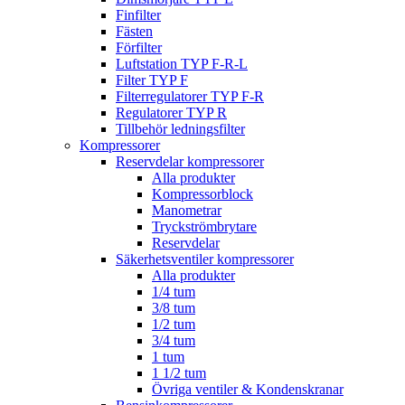
Finfilter
Fästen
Förfilter
Luftstation TYP F-R-L
Filter TYP F
Filterregulatorer TYP F-R
Regulatorer TYP R
Tillbehör ledningsfilter
Kompressorer
Reservdelar kompressorer
Alla produkter
Kompressorblock
Manometrar
Tryckströmbrytare
Reservdelar
Säkerhetsventiler kompressorer
Alla produkter
1/4 tum
3/8 tum
1/2 tum
3/4 tum
1 tum
1 1/2 tum
Övriga ventiler & Kondenskranar