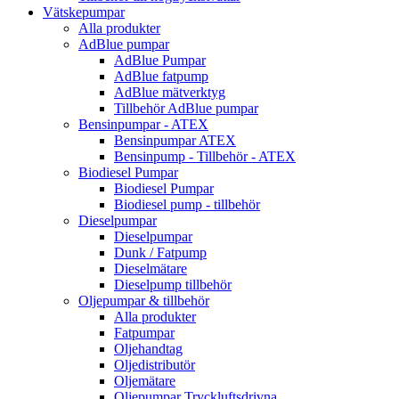
Vätskepumpar
Alla produkter
AdBlue pumpar
AdBlue Pumpar
AdBlue fatpump
AdBlue mätverktyg
Tillbehör AdBlue pumpar
Bensinpumpar - ATEX
Bensinpumpar ATEX
Bensinpump - Tillbehör - ATEX
Biodiesel Pumpar
Biodiesel Pumpar
Biodiesel pump - tillbehör
Dieselpumpar
Dieselpumpar
Dunk / Fatpump
Dieselmätare
Dieselpump tillbehör
Oljepumpar & tillbehör
Alla produkter
Fatpumpar
Oljehandtag
Oljedistributör
Oljemätare
Oljepumpar Tryckluftsdrivna