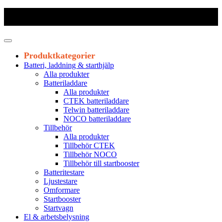
Frakt 179 kr
|
Fraktfritt från 1800 kr exkl. moms
|
Leveranstid 1-3
arbetsdagar
Produktkategorier
Batteri, laddning & starthjälp
Alla produkter
Batteriladdare
Alla produkter
CTEK batteriladdare
Telwin batteriladdare
NOCO batteriladdare
Tillbehör
Alla produkter
Tillbehör CTEK
Tillbehör NOCO
Tillbehör till startbooster
Batteritestare
Ljustestare
Omformare
Startbooster
Startvagn
El & arbetsbelysning