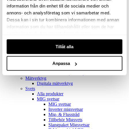
Filter
Golv- & Kombinationsmunstycke
information från din enhet till de sociala medier och
Munstycke
annons- och analysföretag som vi samarbetar med.
Motor
Dessa kan i sin tur kombinera informationen med annan
Reservdelar dammsugare
Rör & handtag
information som du har tillhandahållit eller som de har
Städset komplett
samlat in när du har använt deras tjänster.
Skarvdon
Tillbehör Ventos
Tillåt alla
Uppsamlingspåsar
Elverk
Alla produkter
Elverk
Anpassa
Tillbehör Geko Elverk
Tillbehör Honda ljuddämpade elverk
Mätverktyg
Digitala mätverktyg
Svets
Alla produkter
MIG svetsar
MIG svetsar
Inverter migsvetsar
Mig- & Flusstråd
Tillbehör Migsvets
Slangpaket Migsvetsar