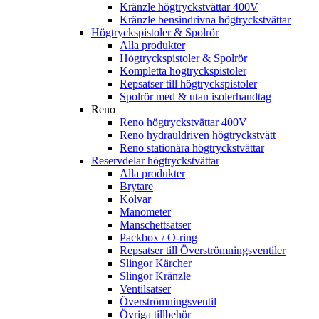
Kränzle högtryckstvättar 400V
Kränzle bensindrivna högtryckstvättar
Högtryckspistoler & Spolrör
Alla produkter
Högtryckspistoler & Spolrör
Kompletta högtryckspistoler
Repsatser till högtryckspistoler
Spolrör med & utan isolerhandtag
Reno
Reno högtryckstvättar 400V
Reno hydrauldriven högtryckstvätt
Reno stationära högtryckstvättar
Reservdelar högtryckstvättar
Alla produkter
Brytare
Kolvar
Manometer
Manschettsatser
Packbox / O-ring
Repsatser till Överströmningsventiler
Slingor Kärcher
Slingor Kränzle
Ventilsatser
Överströmningsventil
Övriga tillbehör