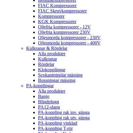
Bensinkompressorer
FIAC Kompressorer
FIAC Skruvkompressorer
Kompressorer
KGK Kompressorer
Oljefria kompressorer - 12V
Oljefria kompressorer 230V
Oljesmorda kompressorer - 230V
Oljesmorda kompressorer - 400V
Kulkranar & Rördelar
Alla produkter
Kulkranar
Rördelar
Klokopplingar
Sexkantnipplar mässing
Bussningar mässing
PA-kopplingar
Alla produkter
Banjo
Blindplugg
PA12-slang
PA-koppling rak inv. gänga
PA-koppling rak utv. gänga
PA-koppling vinklad
PA-koppling T-rör