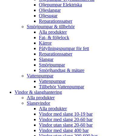
Oljepumpar Elektriska
Oljeslangar
Oljesugar
Reparationssatser
Smörjpumpar & tillbehör
Alla produkter
Fat- & följelock
Kärror
Påfyllningspumpar för fett
Reparationssatser
Slangar
Smörjpumpar
Smörjhandtag & mätare
Vattenpumpar
Vattenpumpar
Tillbehör Vattenpumpar
Vindor & slanghantering
Alla produkter
Slangvindor
Alla produkter
Vindor med slang 10-19 bar
Vindor med slang 20-60 bar
Vindor utan slang 20-60 bar
Vindor med slang 400 bar
Vindor utan slang 200-600 bar