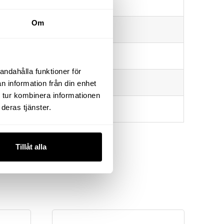
235 mm
Om
42,9 mm
16 mm
andahålla funktioner för
32 mm
n information från din enhet
 tur kombinera informationen
deras tjänster.
110 kg
Tillåt alla