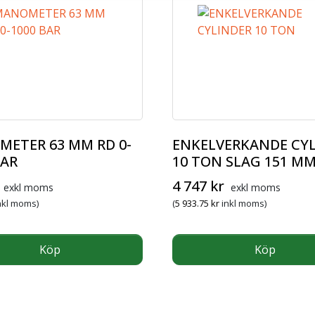
ETER 63 MM RD 0-
ENKELVERKANDE CY
BAR
10 TON SLAG 151 M
4 747
kr
exkl moms
exkl moms
nkl moms)
(
5 933.75
kr
inkl moms)
Köp
Köp