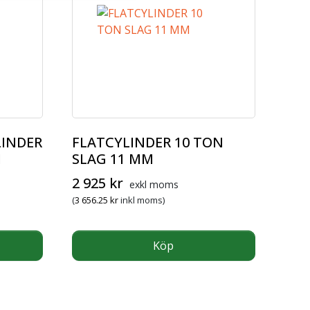
LINDER
FLATCYLINDER 10 TON
M
SLAG 11 MM
2 925
kr
exkl moms
(
3 656.25
kr
inkl moms)
Köp