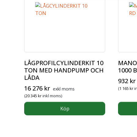
LÅGPROFILCYLINDERKIT 10
MANOM
TON MED HANDPUMP OCH
1000 
LÅDA
932
kr
16 276
kr
(
1 165
kr
i
exkl moms
(
20 345
kr
inkl moms)
Köp