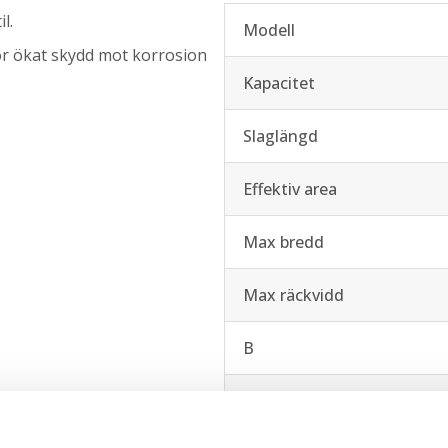
l.
Modell
 ökat skydd mot korrosion
Kapacitet
Slaglängd
Effektiv area
Max bredd
Max räckvidd
B
C