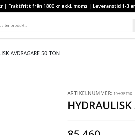
kr
|
Fraktfritt från 1800 kr exkl. moms
|
Leveranstid 1-3 a
LISK AVDRAGARE 50 TON
ARTIKELNUMMER:
10HGPT50
HYDRAULISK
85 460