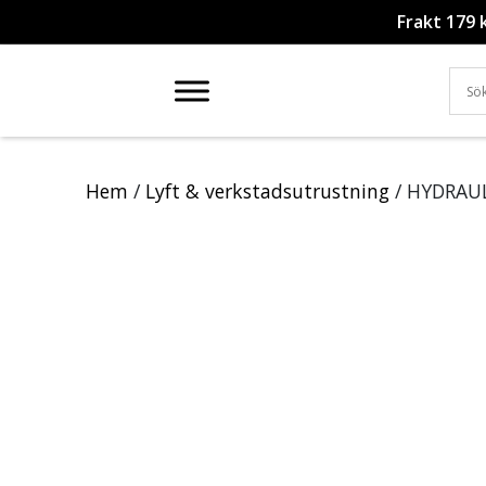
Frakt 179 
Hem
/
Lyft & verkstadsutrustning
/ HYDRAU