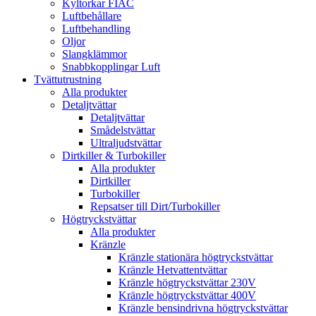
Kyltorkar FIAC
Luftbehållare
Luftbehandling
Oljor
Slangklämmor
Snabbkopplingar Luft
Tvättutrustning
Alla produkter
Detaljtvättar
Detaljtvättar
Smådelstvättar
Ultraljudstvättar
Dirtkiller & Turbokiller
Alla produkter
Dirtkiller
Turbokiller
Repsatser till Dirt/Turbokiller
Högtryckstvättar
Alla produkter
Kränzle
Kränzle stationära högtryckstvättar
Kränzle Hetvattentvättar
Kränzle högtryckstvättar 230V
Kränzle högtryckstvättar 400V
Kränzle bensindrivna högtryckstvättar