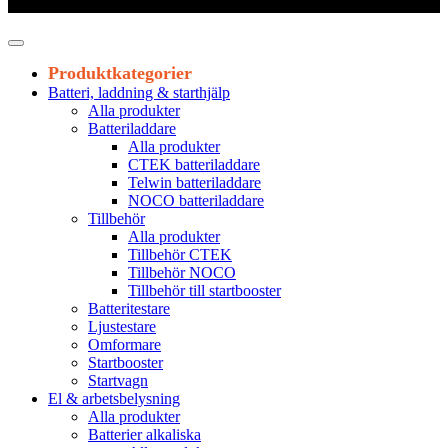
Leveranstid 1-3 arbetsdagar
Produktkategorier
Batteri, laddning & starthjälp
Alla produkter
Batteriladdare
Alla produkter
CTEK batteriladdare
Telwin batteriladdare
NOCO batteriladdare
Tillbehör
Alla produkter
Tillbehör CTEK
Tillbehör NOCO
Tillbehör till startbooster
Batteritestare
Ljustestare
Omformare
Startbooster
Startvagn
El & arbetsbelysning
Alla produkter
Batterier alkaliska