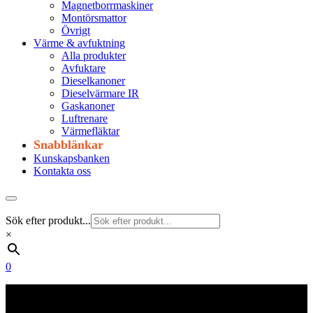
Magnetborrmaskiner
Montörsmattor
Övrigt
Värme & avfuktning
Alla produkter
Avfuktare
Dieselkanoner
Dieselvärmare IR
Gaskanoner
Luftrenare
Värmefläktar
Snabblänkar
Kunskapsbanken
Kontakta oss
Sök efter produkt...
×
0
Frakt 179 kr
Fraktfritt från 1800 kr exkl. moms