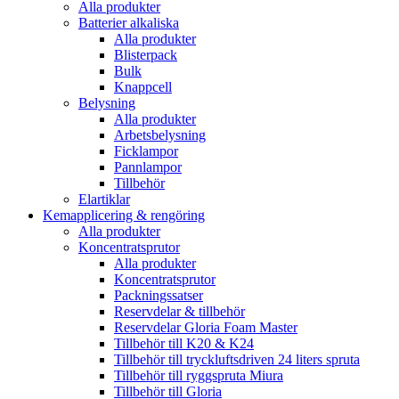
Alla produkter
Batterier alkaliska
Alla produkter
Blisterpack
Bulk
Knappcell
Belysning
Alla produkter
Arbetsbelysning
Ficklampor
Pannlampor
Tillbehör
Elartiklar
Kemapplicering & rengöring
Alla produkter
Koncentratsprutor
Alla produkter
Koncentratsprutor
Packningssatser
Reservdelar & tillbehör
Reservdelar Gloria Foam Master
Tillbehör till K20 & K24
Tillbehör till tryckluftsdriven 24 liters spruta
Tillbehör till ryggspruta Miura
Tillbehör till Gloria