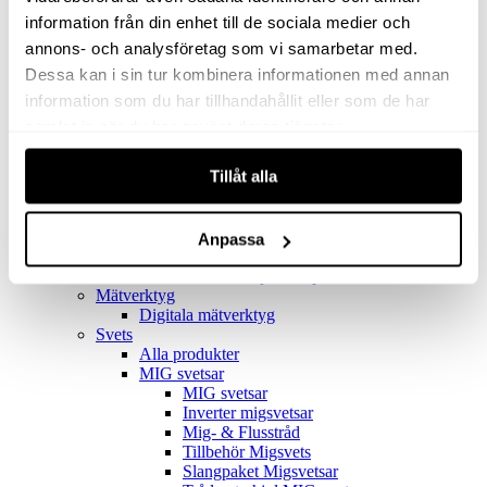
Filter
Golv- & Kombinationsmunstycke
information från din enhet till de sociala medier och
Munstycke
annons- och analysföretag som vi samarbetar med.
Motor
Dessa kan i sin tur kombinera informationen med annan
Reservdelar dammsugare
Rör & handtag
information som du har tillhandahållit eller som de har
Städset komplett
samlat in när du har använt deras tjänster.
Skarvdon
Tillbehör Ventos
Tillåt alla
Uppsamlingspåsar
Elverk
Alla produkter
Elverk
Anpassa
Tillbehör Geko Elverk
Tillbehör Honda ljuddämpade elverk
Mätverktyg
Digitala mätverktyg
Svets
Alla produkter
MIG svetsar
MIG svetsar
Inverter migsvetsar
Mig- & Flusstråd
Tillbehör Migsvets
Slangpaket Migsvetsar