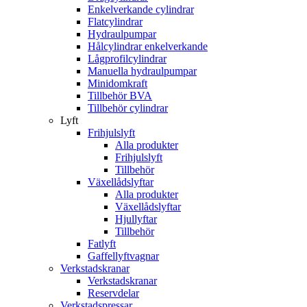
Enkelverkande cylindrar
Flatcylindrar
Hydraulpumpar
Hålcylindrar enkelverkande
Lågprofilcylindrar
Manuella hydraulpumpar
Minidomkraft
Tillbehör BVA
Tillbehör cylindrar
Lyft
Frihjulslyft
Alla produkter
Frihjulslyft
Tillbehör
Växellådslyftar
Alla produkter
Växellådslyftar
Hjullyftar
Tillbehör
Fatlyft
Gaffellyftvagnar
Verkstadskranar
Verkstadskranar
Reservdelar
Verkstadspressar