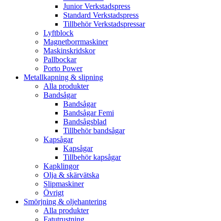
Junior Verkstadspress
Standard Verkstadspress
Tillbehör Verkstadspressar
Lyftblock
Magnetborrmaskiner
Maskinskridskor
Pallbockar
Porto Power
Metallkapning & slipning
Alla produkter
Bandsågar
Bandsågar
Bandsågar Femi
Bandsågsblad
Tillbehör bandsågar
Kapsågar
Kapsågar
Tillbehör kapsågar
Kapklingor
Olja & skärvätska
Slipmaskiner
Övrigt
Smörjning & oljehantering
Alla produkter
Fatutrustning