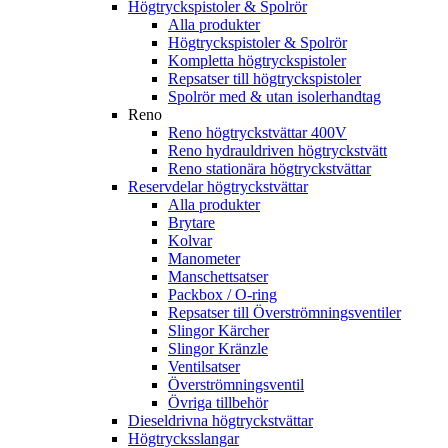
Högtryckspistoler & Spolrör
Alla produkter
Högtryckspistoler & Spolrör
Kompletta högtryckspistoler
Repsatser till högtryckspistoler
Spolrör med & utan isolerhandtag
Reno
Reno högtryckstvättar 400V
Reno hydrauldriven högtryckstvätt
Reno stationära högtryckstvättar
Reservdelar högtryckstvättar
Alla produkter
Brytare
Kolvar
Manometer
Manschettsatser
Packbox / O-ring
Repsatser till Överströmningsventiler
Slingor Kärcher
Slingor Kränzle
Ventilsatser
Överströmningsventil
Övriga tillbehör
Dieseldrivna högtryckstvättar
Högtrycksslangar