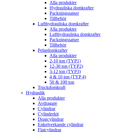
Alla produkter
Hydrauliska domkrafter
Packningssatser
Tillbehör
Lufthydrauliska domkrafter
Alla produkter
Lufthydrauliska domkrafter
Packningssatser
Tillbehör
Pelardomkrafter
Alla produkter
2-10 ton (TYP1)
12-30 ton (TYP2)
3-12 ton (TYP3)
4 & 10 ton (TYP 4)
50 & 100 ton
Truckdomkraft
Hydraulik
Alla produkter
Avdragare
Cylindrar
Cylinderkit
Dragcylindrar
Enkelverkande cylindrar
Flatcylindrar