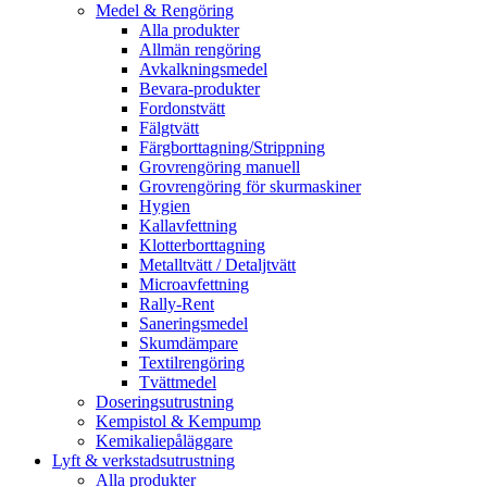
Medel & Rengöring
Alla produkter
Allmän rengöring
Avkalkningsmedel
Bevara-produkter
Fordonstvätt
Fälgtvätt
Färgborttagning/Strippning
Grovrengöring manuell
Grovrengöring för skurmaskiner
Hygien
Kallavfettning
Klotterborttagning
Metalltvätt / Detaljtvätt
Microavfettning
Rally-Rent
Saneringsmedel
Skumdämpare
Textilrengöring
Tvättmedel
Doseringsutrustning
Kempistol & Kempump
Kemikaliepåläggare
Lyft & verkstadsutrustning
Alla produkter