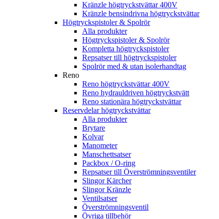
Kränzle högtryckstvättar 400V
Kränzle bensindrivna högtryckstvättar
Högtryckspistoler & Spolrör
Alla produkter
Högtryckspistoler & Spolrör
Kompletta högtryckspistoler
Repsatser till högtryckspistoler
Spolrör med & utan isolerhandtag
Reno
Reno högtryckstvättar 400V
Reno hydrauldriven högtryckstvätt
Reno stationära högtryckstvättar
Reservdelar högtryckstvättar
Alla produkter
Brytare
Kolvar
Manometer
Manschettsatser
Packbox / O-ring
Repsatser till Överströmningsventiler
Slingor Kärcher
Slingor Kränzle
Ventilsatser
Överströmningsventil
Övriga tillbehör