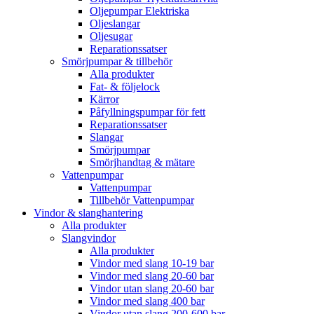
Oljepumpar Elektriska
Oljeslangar
Oljesugar
Reparationssatser
Smörjpumpar & tillbehör
Alla produkter
Fat- & följelock
Kärror
Påfyllningspumpar för fett
Reparationssatser
Slangar
Smörjpumpar
Smörjhandtag & mätare
Vattenpumpar
Vattenpumpar
Tillbehör Vattenpumpar
Vindor & slanghantering
Alla produkter
Slangvindor
Alla produkter
Vindor med slang 10-19 bar
Vindor med slang 20-60 bar
Vindor utan slang 20-60 bar
Vindor med slang 400 bar
Vindor utan slang 200-600 bar