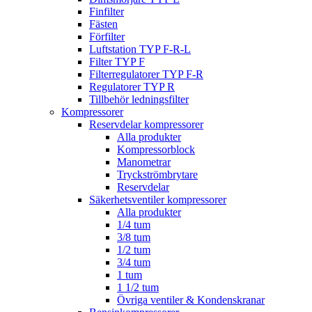
Finfilter
Fästen
Förfilter
Luftstation TYP F-R-L
Filter TYP F
Filterregulatorer TYP F-R
Regulatorer TYP R
Tillbehör ledningsfilter
Kompressorer
Reservdelar kompressorer
Alla produkter
Kompressorblock
Manometrar
Tryckströmbrytare
Reservdelar
Säkerhetsventiler kompressorer
Alla produkter
1/4 tum
3/8 tum
1/2 tum
3/4 tum
1 tum
1 1/2 tum
Övriga ventiler & Kondenskranar