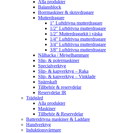
Alla produkter
Balansblock
Borrmaskiner & skruvdragare
Mutterdragare
1" Luftdrivna mutterdragare
1/2" Luftdrivna mutterdragare
1/2" Mutterdragarkit i väska
1/4" Luftdrivna mutterdragare
3/4" Luftdrivna mutterdragare
3/8" Luftdrivna mutterdragare
Nålhacka / Mejselhammare
Slip- & polermaskiner
Specialverktyg
Slip- & kapverktyg – Raka
Slip- & kapverktyg – Vinklade
Spärrskaft
Tillbehör & reservdelar
Reservdelar IR
Trädgård
Alla produkter
Maskiner
Tillbehör & Reservdelar
Batteridrivna maskiner & Laddare
Handverktyg
Induktionsvärmare