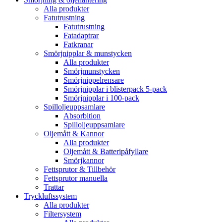
Alla produkter
Fatutrustning
Fatutrustning
Fatadaptrar
Fatkranar
Smörjnipplar & munstycken
Alla produkter
Smörjmunstycken
Smörjnippelrensare
Smörjnipplar i blisterpack 5-pack
Smörjnipplar i 100-pack
Spilloljeuppsamlare
Absorbition
Spilloljeuppsamlare
Oljemått & Kannor
Alla produkter
Oljemått & Batteripåfyllare
Smörjkannor
Fettsprutor & Tillbehör
Fettsprutor manuella
Trattar
Tryckluftssystem
Alla produkter
Filtersystem