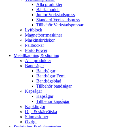
Alla produkter
Bänk-modell
Junior Verkstadspress
Standard Verkstadspress
Tillbehör Verkstadspressar
Lyftblock
Magnetborrmaskiner
Maskinskridskor
Pallbockar
Porto Power
Metallkapning & slipning
Alla produkter
Bandsågar
Bandsågar
Bandsågar Femi
Bandsågsblad
Tillbehör bandsågar
Kapsågar
Kapsågar
Tillbehör kapsågar
Kapklingor
Olja & skärvätska
Slipmaskiner
Övrigt
Smörjning & oljehantering