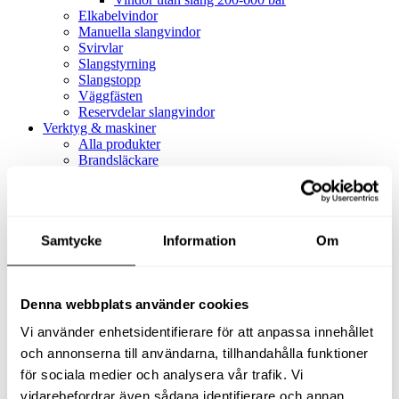
Elkabelvindor
Manuella slangvindor
Svirvlar
Slangstyrning
Slangstopp
Väggfästen
Reservdelar slangvindor
Verktyg & maskiner
Alla produkter
Brandsläckare
Alla produkter
Brandsläckare
Tillbehör brandsläckare
Dammsugare
Samtycke
Alla produkter
Information
Om
Slang & Tillbehör
Slang metervara
Slang komplett
Denna webbplats använder cookies
Slangfäste
Textil- & Våtdammsugare
Vi använder enhetsidentifierare för att anpassa innehållet
Textil- & Våtdammsugare
Tillbehör Textil- & våtdammsugare
och annonserna till användarna, tillhandahålla funktioner
Adaptrar
för sociala medier och analysera vår trafik. Vi
Dammsugare
vidarebefordrar även sådana identifierare och annan