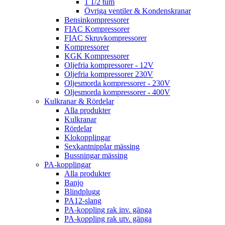
1 1/2 tum
Övriga ventiler & Kondenskranar
Bensinkompressorer
FIAC Kompressorer
FIAC Skruvkompressorer
Kompressorer
KGK Kompressorer
Oljefria kompressorer - 12V
Oljefria kompressorer 230V
Oljesmorda kompressorer - 230V
Oljesmorda kompressorer - 400V
Kulkranar & Rördelar
Alla produkter
Kulkranar
Rördelar
Klokopplingar
Sexkantnipplar mässing
Bussningar mässing
PA-kopplingar
Alla produkter
Banjo
Blindplugg
PA12-slang
PA-koppling rak inv. gänga
PA-koppling rak utv. gänga