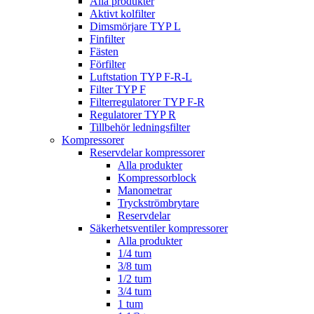
Alla produkter
Aktivt kolfilter
Dimsmörjare TYP L
Finfilter
Fästen
Förfilter
Luftstation TYP F-R-L
Filter TYP F
Filterregulatorer TYP F-R
Regulatorer TYP R
Tillbehör ledningsfilter
Kompressorer
Reservdelar kompressorer
Alla produkter
Kompressorblock
Manometrar
Tryckströmbrytare
Reservdelar
Säkerhetsventiler kompressorer
Alla produkter
1/4 tum
3/8 tum
1/2 tum
3/4 tum
1 tum