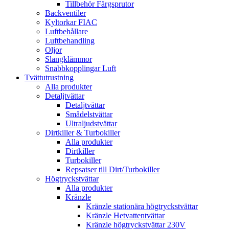
Tillbehör Färgsprutor
Backventiler
Kyltorkar FIAC
Luftbehållare
Luftbehandling
Oljor
Slangklämmor
Snabbkopplingar Luft
Tvättutrustning
Alla produkter
Detaljtvättar
Detaljtvättar
Smådelstvättar
Ultraljudstvättar
Dirtkiller & Turbokiller
Alla produkter
Dirtkiller
Turbokiller
Repsatser till Dirt/Turbokiller
Högtryckstvättar
Alla produkter
Kränzle
Kränzle stationära högtryckstvättar
Kränzle Hetvattentvättar
Kränzle högtryckstvättar 230V