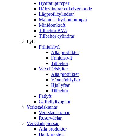
Hydraulpumpar
Hålcylindrar enkelverkande
Lågprofilcylindrar
Manuella hydraulpumpar
Minidomkraft
Tillbehör BVA
Tillbehör cylindrar
Lyft
Frihjulslyft
Alla produkter
Frihjulslyft
Tillbehör
Växellådslyftar
Alla produkter
Växellådslyftar
Hjullyftar
Tillbehör
Fatlyft
Gaffellyftvagnar
Verkstadskranar
Verkstadskranar
Reservdelar
Verkstadspressar
Alla produkter
Bänk-modell