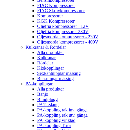
Bensinkompressorer
FIAC Kompressorer
FIAC Skruvkompressorer
Kompressorer
KGK Kompressorer
Oljefria kompressorer - 12V
Oljefria kompressorer 230V
Oljesmorda kompressorer - 230V
Oljesmorda kompressorer - 400V
Kulkranar & Rördelar
Alla produkter
Kulkranar
Rördelar
Klokopplingar
Sexkantnipplar mässing
Bussningar mässing
PA-kopplingar
Alla produkter
Banjo
Blindplugg
PA12-slang
PA-koppling rak inv. gänga
PA-koppling rak utv. gänga
PA-koppling vinklad
PA-koppling T-rör