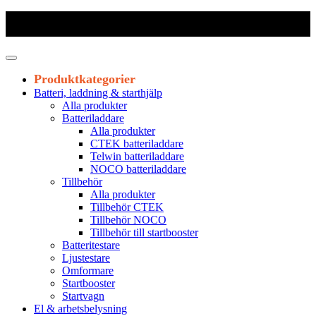
Frakt 179 kr
|
Fraktfritt från 1800 kr exkl. moms
|
Leveranstid 1-3
arbetsdagar
Produktkategorier
Batteri, laddning & starthjälp
Alla produkter
Batteriladdare
Alla produkter
CTEK batteriladdare
Telwin batteriladdare
NOCO batteriladdare
Tillbehör
Alla produkter
Tillbehör CTEK
Tillbehör NOCO
Tillbehör till startbooster
Batteritestare
Ljustestare
Omformare
Startbooster
Startvagn
El & arbetsbelysning