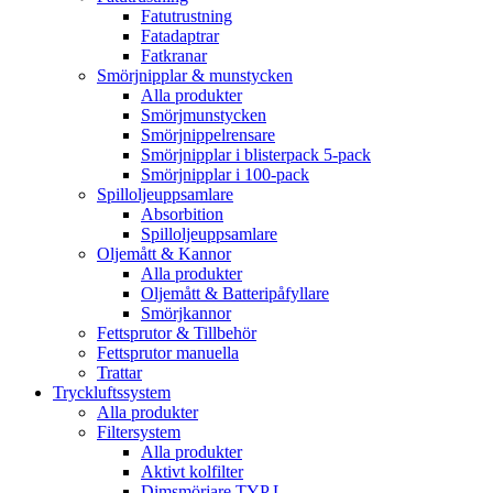
Fatutrustning
Fatadaptrar
Fatkranar
Smörjnipplar & munstycken
Alla produkter
Smörjmunstycken
Smörjnippelrensare
Smörjnipplar i blisterpack 5-pack
Smörjnipplar i 100-pack
Spilloljeuppsamlare
Absorbition
Spilloljeuppsamlare
Oljemått & Kannor
Alla produkter
Oljemått & Batteripåfyllare
Smörjkannor
Fettsprutor & Tillbehör
Fettsprutor manuella
Trattar
Tryckluftssystem
Alla produkter
Filtersystem
Alla produkter
Aktivt kolfilter
Dimsmörjare TYP L