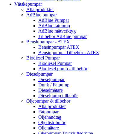
Vätskepumpar
Alla produkter
AdBlue pumpar
AdBlue Pumpar
AdBlue fatpump
AdBlue mätverktyg
Tillbehör AdBlue pumpar
Bensinpumpar - ATEX
Bensinpumpar ATEX
Bensinpump - Tillbehör - ATEX
Biodiesel Pumpar
Biodiesel Pumpar
Biodiesel pump - tillbehör
Dieselpumpar
Dieselpumpar
Dunk / Fatpump
Dieselmätare
Dieselpump tillbehör
Oljepumpar & tillbehör
Alla produkter
Fatpumpar
Oljehandtag
Oljedistributör
Oljemätare
Oljepumpar Tryckluftsdrivna