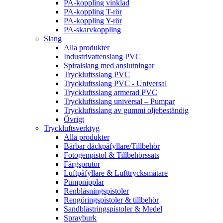
PA-koppling vinklad
PA-koppling T-rör
PA-koppling Y-rör
PA-skarvkoppling
Slang
Alla produkter
Industrivattenslang PVC
Spiralslang med anslutningar
Tryckluftsslang PVC
Tryckluftsslang PVC - Universal
Tryckluftsslang armerad PVC
Tryckluftsslang universal – Pumpar
Tryckluftsslang av gummi oljebeständig
Övrigt
Tryckluftsverktyg
Alla produkter
Bärbar däckpåfyllare/Tillbehör
Fotogenpistol & Tillbehörssats
Färgsprutor
Luftpåfyllare & Lufttrycksmätare
Pumpnipplar
Renblåsningspistoler
Rengöringspistoler & tillbehör
Sandblästringspistoler & Medel
Sprayburk