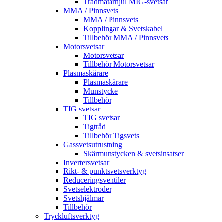
Trådmatarhjul MIG-svetsar
MMA / Pinnsvets
MMA / Pinnsvets
Kopplingar & Svetskabel
Tillbehör MMA / Pinnsvets
Motorsvetsar
Motorsvetsar
Tillbehör Motorsvetsar
Plasmaskärare
Plasmaskärare
Munstycke
Tillbehör
TIG svetsar
TIG svetsar
Tigtråd
Tillbehör Tigsvets
Gassvetsutrustning
Skärmunstycken & svetsinsatser
Invertersvetsar
Rikt- & punktsvetsverktyg
Reduceringsventiler
Svetselektroder
Svetshjälmar
Tillbehör
Tryckluftsverktyg