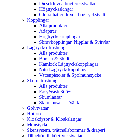
Dieseldrivna högtryckstvättar
Högtrycksslangar
Gloria batteridriven högtryckstvätt
Kopplingar
Alla produkter
Adaptrar
Högtryckskopplingar
Skruvkopplingar, Nipplar & Svirvlar
Lågtrycksutrustning
Alla produkter
Borstar & Skaft
Kamlock Lågtryckskopplingar
Nito Lågtryckskopplingar
Vattenpistoler & Spolmunstycke
Skumutrustning
Alla produkter
EasyWash 365+
Skumlansar
Skumlansar – Tvättkit
Golvtvättar
Hotbox
Kloakdysor & Kloakslangar
Munstycke
Skensystem, tvätthallsbommar & draperi
Tillbehör till högtryckstvättar