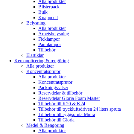
Alla produkter
Blisterpack
Bulk
Knappcell
Belysning
Alla produkter
Arbetsbelysning
Ficklampor
Pannlampor
Tillbehör
Elartiklar
Kemapplicering & rengöring
Alla produkter
Koncentratsprutor
Alla produkter
Koncentratsprutor
Packningssatser
Reservdelar & tillbehör
Reservdelar Gloria Foam Master
Tillbehör till K20 & K24
Tillbehör till tryckluftsdriven 24 liters spruta
Tillbehör till ryggspruta Miura
Tillbehör till Gloria
Medel & Rengöring
Alla produkter