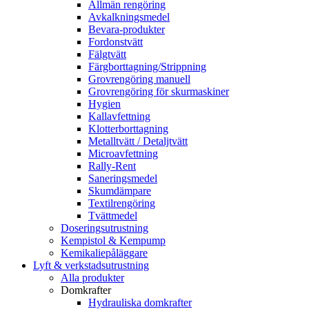
Allmän rengöring
Avkalkningsmedel
Bevara-produkter
Fordonstvätt
Fälgtvätt
Färgborttagning/Strippning
Grovrengöring manuell
Grovrengöring för skurmaskiner
Hygien
Kallavfettning
Klotterborttagning
Metalltvätt / Detaljtvätt
Microavfettning
Rally-Rent
Saneringsmedel
Skumdämpare
Textilrengöring
Tvättmedel
Doseringsutrustning
Kempistol & Kempump
Kemikaliepåläggare
Lyft & verkstadsutrustning
Alla produkter
Domkrafter
Hydrauliska domkrafter