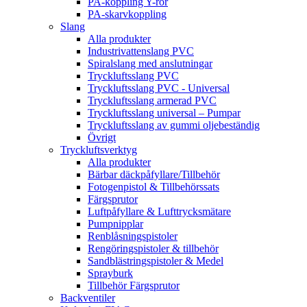
PA-koppling Y-rör
PA-skarvkoppling
Slang
Alla produkter
Industrivattenslang PVC
Spiralslang med anslutningar
Tryckluftsslang PVC
Tryckluftsslang PVC - Universal
Tryckluftsslang armerad PVC
Tryckluftsslang universal – Pumpar
Tryckluftsslang av gummi oljebeständig
Övrigt
Tryckluftsverktyg
Alla produkter
Bärbar däckpåfyllare/Tillbehör
Fotogenpistol & Tillbehörssats
Färgsprutor
Luftpåfyllare & Lufttrycksmätare
Pumpnipplar
Renblåsningspistoler
Rengöringspistoler & tillbehör
Sandblästringspistoler & Medel
Sprayburk
Tillbehör Färgsprutor
Backventiler