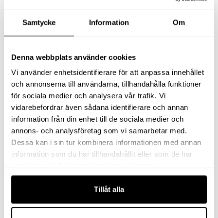
X. Håldelning
130 mm
Samtycke
Information
Om
Y. Gänga
M12
Denna webbplats använder cookies
Z. Gängans djup
22 mm
Vi använder enhetsidentifierare för att anpassa innehållet
och annonserna till användarna, tillhandahålla funktioner
för sociala medier och analysera vår trafik. Vi
vidarebefordrar även sådana identifierare och annan
information från din enhet till de sociala medier och
150
Kapacitet
annons- och analysföretag som vi samarbetar med.
Dessa kan i sin tur kombinera informationen med annan
100
information som du har tillhandahållit eller som de har
Slaglängd
samlat in när du har använt deras tjänster.
Tillåt alla
Relaterade produkter