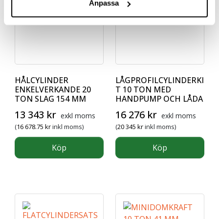
Anpassa
HÅLCYLINDER
LÅGPROFILCYLINDERKI
ENKELVERKANDE 20
T 10 TON MED
TON SLAG 154 MM
HANDPUMP OCH LÅDA
13 343
kr
16 276
kr
exkl moms
exkl moms
(
16 678.75
kr
inkl moms)
(
20 345
kr
inkl moms)
Köp
Köp