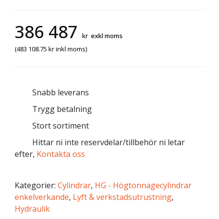
386 487
kr
exkl moms
(
483 108.75
kr
inkl moms)
Snabb leverans
Trygg betalning
Stort sortiment
Hittar ni inte reservdelar/tillbehör ni letar
efter,
Kontakta oss
Kategorier:
Cylindrar
,
HG - Högtonnagecylindrar
enkelverkande
,
Lyft & verkstadsutrustning
,
Hydraulik