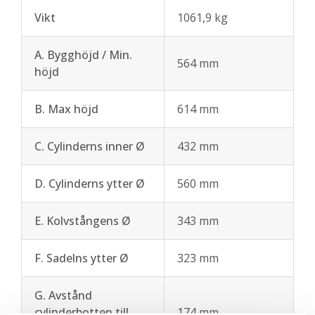
Vikt
1061,9 kg
A. Bygghöjd / Min.
564 mm
höjd
B. Max höjd
614 mm
C. Cylinderns inner Ø
432 mm
D. Cylinderns ytter Ø
560 mm
E. Kolvstångens Ø
343 mm
F. Sadelns ytter Ø
323 mm
G. Avstånd
cylinderbotten till
174 mm