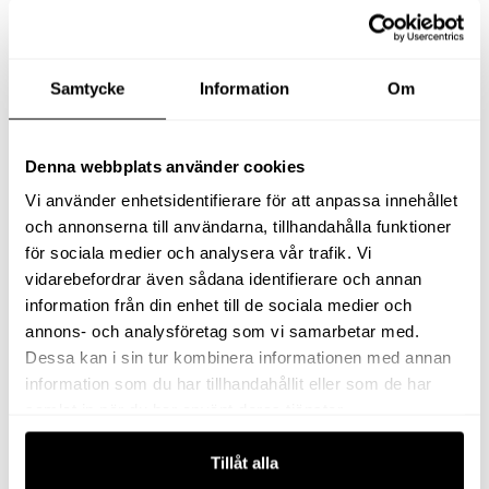
oljeinlopp
X. Håldelning
375 mm
Samtycke
Information
Om
Y. Gänga
M24
Denna webbplats använder cookies
Z. Gängans djup
38 mm
Vi använder enhetsidentifierare för att anpassa innehållet
och annonserna till användarna, tillhandahålla funktioner
för sociala medier och analysera vår trafik. Vi
vidarebefordrar även sådana identifierare och annan
information från din enhet till de sociala medier och
1000
Kapacitet
annons- och analysföretag som vi samarbetar med.
Dessa kan i sin tur kombinera informationen med annan
information som du har tillhandahållit eller som de har
50
Slaglängd
samlat in när du har använt deras tjänster.
Tillåt alla