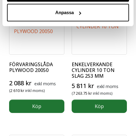
Relaterade produkter
Anpassa
FÖRVARINGSLÅDA
ENKELVERKANDE
PLYWOOD 20050
CYLINDER 10 TON
SLAG 253 MM
2 088
kr
exkl moms
5 811
kr
exkl moms
(
2 610
kr
inkl moms)
(
7 263.75
kr
inkl moms)
Köp
Köp