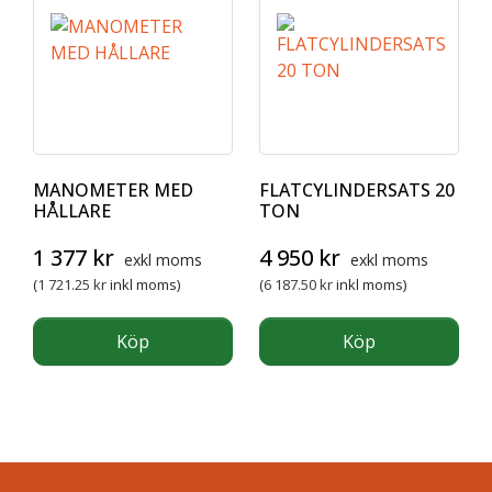
MANOMETER MED
FLATCYLINDERSATS 20
HÅLLARE
TON
Det ursprungliga priset var: 1 607 kr.
Det nuvarande priset är: 1 377 kr.
Det ursprungliga priset var: 
Det nuvarande pris
1 377
kr
4 950
kr
exkl moms
exkl moms
(
1 721.25
kr
inkl moms)
(
6 187.50
kr
inkl moms)
Köp
Köp