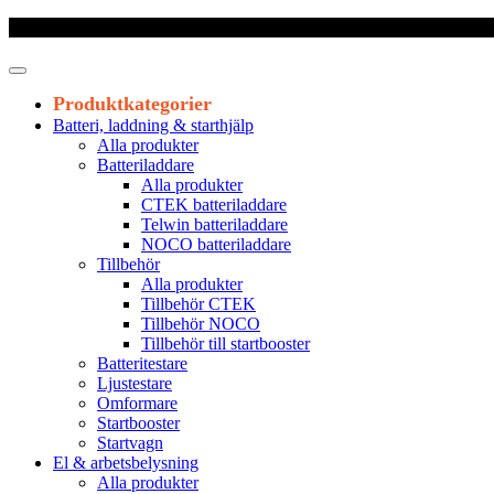
Frakt 179 kr
|
Fraktfritt från 1800 kr exkl. moms
|
Leveranstid 1-3 arb
Produktkategorier
Batteri, laddning & starthjälp
Alla produkter
Batteriladdare
Alla produkter
CTEK batteriladdare
Telwin batteriladdare
NOCO batteriladdare
Tillbehör
Alla produkter
Tillbehör CTEK
Tillbehör NOCO
Tillbehör till startbooster
Batteritestare
Ljustestare
Omformare
Startbooster
Startvagn
El & arbetsbelysning
Alla produkter