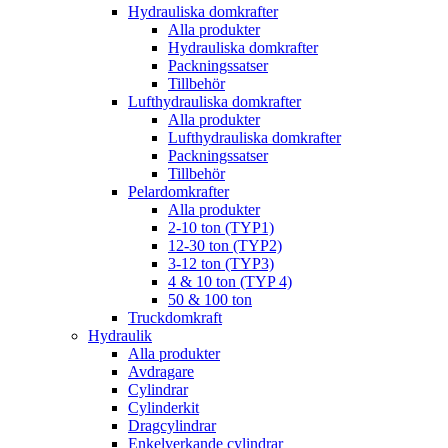
Hydrauliska domkrafter
Alla produkter
Hydrauliska domkrafter
Packningssatser
Tillbehör
Lufthydrauliska domkrafter
Alla produkter
Lufthydrauliska domkrafter
Packningssatser
Tillbehör
Pelardomkrafter
Alla produkter
2-10 ton (TYP1)
12-30 ton (TYP2)
3-12 ton (TYP3)
4 & 10 ton (TYP 4)
50 & 100 ton
Truckdomkraft
Hydraulik
Alla produkter
Avdragare
Cylindrar
Cylinderkit
Dragcylindrar
Enkelverkande cylindrar