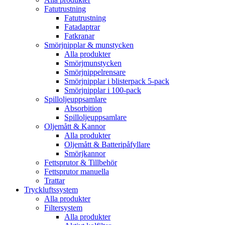
Fatutrustning
Fatutrustning
Fatadaptrar
Fatkranar
Smörjnipplar & munstycken
Alla produkter
Smörjmunstycken
Smörjnippelrensare
Smörjnipplar i blisterpack 5-pack
Smörjnipplar i 100-pack
Spilloljeuppsamlare
Absorbition
Spilloljeuppsamlare
Oljemått & Kannor
Alla produkter
Oljemått & Batteripåfyllare
Smörjkannor
Fettsprutor & Tillbehör
Fettsprutor manuella
Trattar
Tryckluftssystem
Alla produkter
Filtersystem
Alla produkter