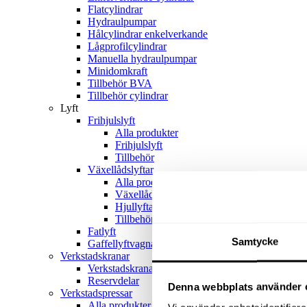
Flatcylindrar
Hydraulpumpar
Hålcylindrar enkelverkande
Lågprofilcylindrar
Manuella hydraulpumpar
Minidomkraft
Tillbehör BVA
Tillbehör cylindrar
Lyft
Frihjulslyft
Alla produkter
Frihjulslyft
Tillbehör
Växellådslyftar
Alla produkter
Växellådslyftar
Hjullyftar
Tillbehör
Fatlyft
Samtycke
Gaffellyftvagnar
Verkstadskranar
Verkstadskranar
Reservdelar
Denna webbplats använder 
Verkstadspressar
Alla produkter