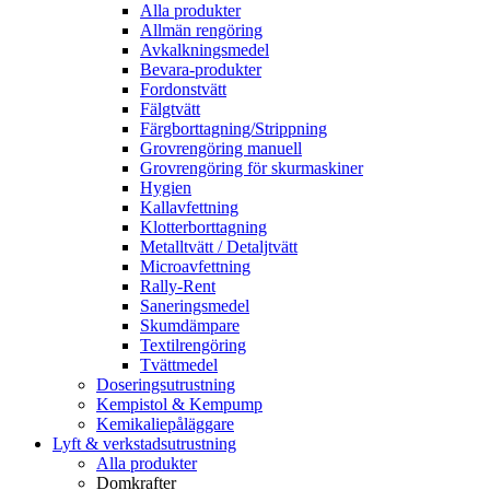
Alla produkter
Allmän rengöring
Avkalkningsmedel
Bevara-produkter
Fordonstvätt
Fälgtvätt
Färgborttagning/Strippning
Grovrengöring manuell
Grovrengöring för skurmaskiner
Hygien
Kallavfettning
Klotterborttagning
Metalltvätt / Detaljtvätt
Microavfettning
Rally-Rent
Saneringsmedel
Skumdämpare
Textilrengöring
Tvättmedel
Doseringsutrustning
Kempistol & Kempump
Kemikaliepåläggare
Lyft & verkstadsutrustning
Alla produkter
Domkrafter