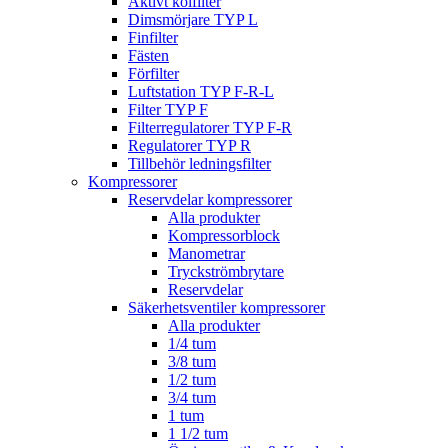
Aktivt kolfilter
Dimsmörjare TYP L
Finfilter
Fästen
Förfilter
Luftstation TYP F-R-L
Filter TYP F
Filterregulatorer TYP F-R
Regulatorer TYP R
Tillbehör ledningsfilter
Kompressorer
Reservdelar kompressorer
Alla produkter
Kompressorblock
Manometrar
Tryckströmbrytare
Reservdelar
Säkerhetsventiler kompressorer
Alla produkter
1/4 tum
3/8 tum
1/2 tum
3/4 tum
1 tum
1 1/2 tum