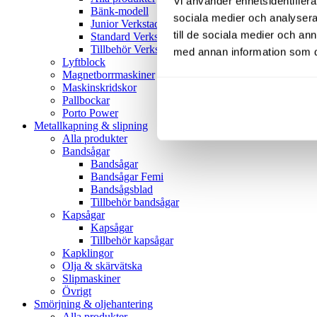
Vi använder enhetsidentifierar
Bänk-modell
sociala medier och analysera 
Junior Verkstadspress
till de sociala medier och a
Standard Verkstadspress
Tillbehör Verkstadspressar
med annan information som du 
Lyftblock
Magnetborrmaskiner
Maskinskridskor
Pallbockar
Porto Power
Metallkapning & slipning
Alla produkter
Bandsågar
Bandsågar
Bandsågar Femi
Bandsågsblad
Tillbehör bandsågar
Kapsågar
Kapsågar
Tillbehör kapsågar
Kapklingor
Olja & skärvätska
Slipmaskiner
Övrigt
Smörjning & oljehantering
Alla produkter