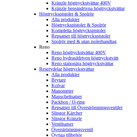
Kränzle högtryckstvättar 400V
Kränzle bensindrivna högtryckstvättar
Högtryckspistoler & Spolrör
Alla produkter
Högtryckspistoler & Spolrör
Kompletta högtryckspistoler
Repsatser till högtryckspistoler
Spolrör med & utan isolerhandtag
Reno
Reno högtryckstvättar 400V
Reno hydrauldriven högtryckstvätt
Reno stationära högtryckstvättar
Reservdelar högtryckstvättar
Alla produkter
Brytare
Kolvar
Manometer
Manschettsatser
Packbox / O-ring
Repsatser till Överströmningsventiler
Slingor Kärcher
Slingor Kränzle
Ventilsatser
Överströmningsventil
Övriga tillbehör