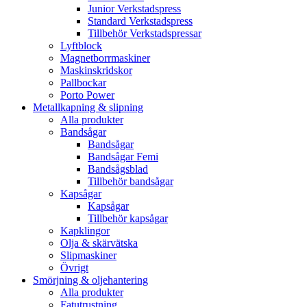
Junior Verkstadspress
Standard Verkstadspress
Tillbehör Verkstadspressar
Lyftblock
Magnetborrmaskiner
Maskinskridskor
Pallbockar
Porto Power
Metallkapning & slipning
Alla produkter
Bandsågar
Bandsågar
Bandsågar Femi
Bandsågsblad
Tillbehör bandsågar
Kapsågar
Kapsågar
Tillbehör kapsågar
Kapklingor
Olja & skärvätska
Slipmaskiner
Övrigt
Smörjning & oljehantering
Alla produkter
Fatutrustning