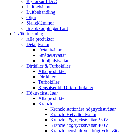
Kyltorkar FIAC
Luftbehållare
Luftbehandling
Oljor
Slangklämmor
Snabbkopplingar Luft
Tvättutrustning
Alla produkter
Detaljtvättar
Detaljtvättar
Smådelstvättar
Ultraljudstvättar
Dirtkiller & Turbokiller
Alla produkter
Dirtkiller
Turbokiller
Repsatser till Dirt/Turbokiller
Högtryckstvättar
Alla produkter
Kränzle
Kränzle stationära högtryckstvättar
Kränzle Hetvattentvättar
Kränzle högtryckstvättar 230V
Kränzle högtryckstvättar 400V
Kränzle bensindrivna högtryckstvättar