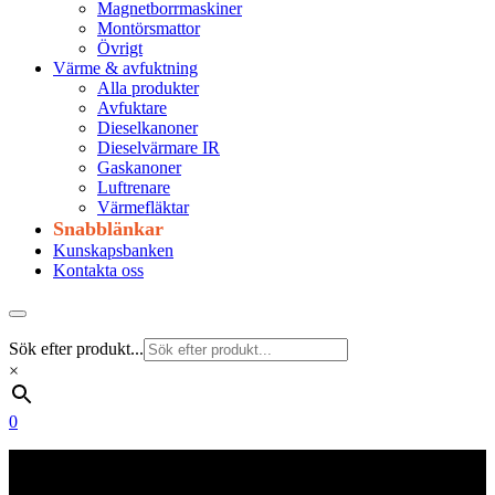
Magnetborrmaskiner
Montörsmattor
Övrigt
Värme & avfuktning
Alla produkter
Avfuktare
Dieselkanoner
Dieselvärmare IR
Gaskanoner
Luftrenare
Värmefläktar
Snabblänkar
Kunskapsbanken
Kontakta oss
Sök efter produkt...
×
0
Frakt 179 kr
Fraktfritt från 1800 kr exkl. moms