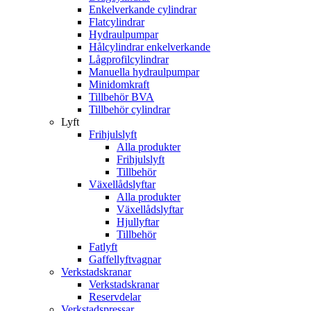
Enkelverkande cylindrar
Flatcylindrar
Hydraulpumpar
Hålcylindrar enkelverkande
Lågprofilcylindrar
Manuella hydraulpumpar
Minidomkraft
Tillbehör BVA
Tillbehör cylindrar
Lyft
Frihjulslyft
Alla produkter
Frihjulslyft
Tillbehör
Växellådslyftar
Alla produkter
Växellådslyftar
Hjullyftar
Tillbehör
Fatlyft
Gaffellyftvagnar
Verkstadskranar
Verkstadskranar
Reservdelar
Verkstadspressar