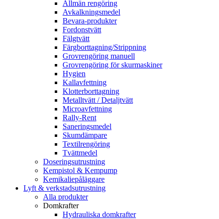
Allmän rengöring
Avkalkningsmedel
Bevara-produkter
Fordonstvätt
Fälgtvätt
Färgborttagning/Strippning
Grovrengöring manuell
Grovrengöring för skurmaskiner
Hygien
Kallavfettning
Klotterborttagning
Metalltvätt / Detaljtvätt
Microavfettning
Rally-Rent
Saneringsmedel
Skumdämpare
Textilrengöring
Tvättmedel
Doseringsutrustning
Kempistol & Kempump
Kemikaliepåläggare
Lyft & verkstadsutrustning
Alla produkter
Domkrafter
Hydrauliska domkrafter