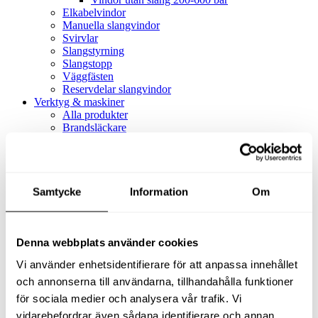
Elkabelvindor
Manuella slangvindor
Svirvlar
Slangstyrning
Slangstopp
Väggfästen
Reservdelar slangvindor
Verktyg & maskiner
Alla produkter
Brandsläckare
Alla produkter
Brandsläckare
Tillbehör brandsläckare
Dammsugare
Samtycke
Alla produkter
Information
Om
Slang & Tillbehör
Slang metervara
Slang komplett
Denna webbplats använder cookies
Slangfäste
Textil- & Våtdammsugare
Vi använder enhetsidentifierare för att anpassa innehållet
Textil- & Våtdammsugare
Tillbehör Textil- & våtdammsugare
och annonserna till användarna, tillhandahålla funktioner
Adaptrar
för sociala medier och analysera vår trafik. Vi
Dammsugare
vidarebefordrar även sådana identifierare och annan