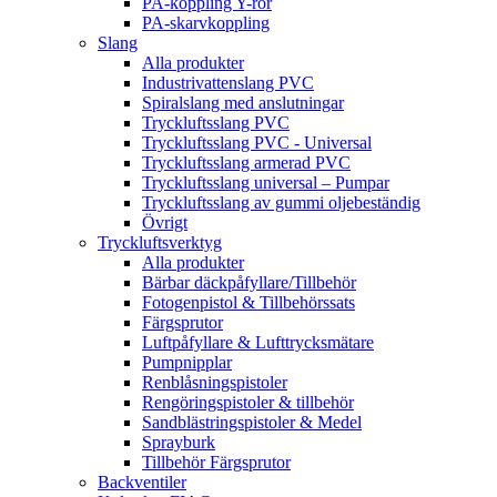
PA-koppling Y-rör
PA-skarvkoppling
Slang
Alla produkter
Industrivattenslang PVC
Spiralslang med anslutningar
Tryckluftsslang PVC
Tryckluftsslang PVC - Universal
Tryckluftsslang armerad PVC
Tryckluftsslang universal – Pumpar
Tryckluftsslang av gummi oljebeständig
Övrigt
Tryckluftsverktyg
Alla produkter
Bärbar däckpåfyllare/Tillbehör
Fotogenpistol & Tillbehörssats
Färgsprutor
Luftpåfyllare & Lufttrycksmätare
Pumpnipplar
Renblåsningspistoler
Rengöringspistoler & tillbehör
Sandblästringspistoler & Medel
Sprayburk
Tillbehör Färgsprutor
Backventiler