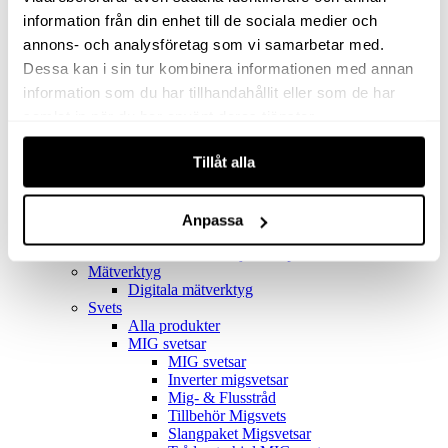
Filter
Golv- & Kombinationsmunstycke
information från din enhet till de sociala medier och
Munstycke
annons- och analysföretag som vi samarbetar med.
Motor
Dessa kan i sin tur kombinera informationen med annan
Reservdelar dammsugare
Rör & handtag
information som du har tillhandahållit eller som de har
Städset komplett
samlat in när du har använt deras tjänster.
Skarvdon
Tillbehör Ventos
Tillåt alla
Uppsamlingspåsar
Elverk
Alla produkter
Elverk
Anpassa
Tillbehör Geko Elverk
Tillbehör Honda ljuddämpade elverk
Mätverktyg
Digitala mätverktyg
Svets
Alla produkter
MIG svetsar
MIG svetsar
Inverter migsvetsar
Mig- & Flusstråd
Tillbehör Migsvets
Slangpaket Migsvetsar