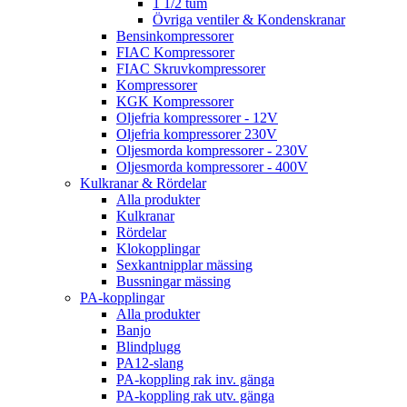
1 1/2 tum
Övriga ventiler & Kondenskranar
Bensinkompressorer
FIAC Kompressorer
FIAC Skruvkompressorer
Kompressorer
KGK Kompressorer
Oljefria kompressorer - 12V
Oljefria kompressorer 230V
Oljesmorda kompressorer - 230V
Oljesmorda kompressorer - 400V
Kulkranar & Rördelar
Alla produkter
Kulkranar
Rördelar
Klokopplingar
Sexkantnipplar mässing
Bussningar mässing
PA-kopplingar
Alla produkter
Banjo
Blindplugg
PA12-slang
PA-koppling rak inv. gänga
PA-koppling rak utv. gänga