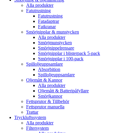
Alla produkter
Fatutrustning
Fatutrustning
Fatadaptrar
Fatkranar
Smörjnipplar & munstycken
Alla produkter
Smörjmunstycken
Smörjnippelrensare
Smörjnipplar i blisterpack 5-pack
Smörjnipplar i 100-pack
Spilloljeuppsamlare
Absorbition
Spilloljeuppsamlare
Oljemått & Kannor
Alla produkter
Oljemått & Batteripåfyllare
Smörjkannor
Fettsprutor & Tillbehör
Fettsprutor manuella
Trattar
Tryckluftssystem
Alla produkter
Filtersystem