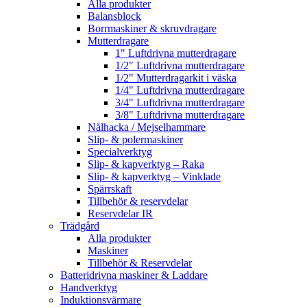
Alla produkter
Balansblock
Borrmaskiner & skruvdragare
Mutterdragare
1" Luftdrivna mutterdragare
1/2" Luftdrivna mutterdragare
1/2" Mutterdragarkit i väska
1/4" Luftdrivna mutterdragare
3/4" Luftdrivna mutterdragare
3/8" Luftdrivna mutterdragare
Nålhacka / Mejselhammare
Slip- & polermaskiner
Specialverktyg
Slip- & kapverktyg – Raka
Slip- & kapverktyg – Vinklade
Spärrskaft
Tillbehör & reservdelar
Reservdelar IR
Trädgård
Alla produkter
Maskiner
Tillbehör & Reservdelar
Batteridrivna maskiner & Laddare
Handverktyg
Induktionsvärmare