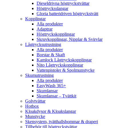
Dieseldrivna högtryckstvättar
Högtrycksslangar
Gloria batteridriven högtryckstvätt
Kopplingar
Alla produkter
Adaptrar
Högtryckskopplingar
Skruvkopplingar, Nipplar & Svirvlar
Lågtrycksutrustning
Alla produkter
Borstar & Skaft
Kamlock Lågtryckskopplingar
Nito Lågtryckskopplingar
Vattenpistoler & Spolmunstycke
Skumutrustning
Alla produkter
EasyWash 365+
Skumlansar
Skumlansar – Tvättkit
Golvtvättar
Hotbox
Kloakdysor & Kloakslangar
Munstycke
Skensystem, tvätthallsbommar & draperi
Tillbehör till högtryckstvättar