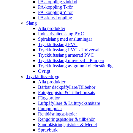
PA-koppling vinklad
PA-koppling T-rör
PA-koppling Y-rör
PA-skarvkoppling
Slang
Alla produkter
Industrivattenslang PVC
Spiralslang med anslutningar
Tryckluftsslang PVC
Tryckluftsslang PVC - Universal
Tryckluftsslang armerad PVC
Tryckluftsslang universal – Pumpar
Tryckluftsslang av gummi oljebeständig
Övrigt
Tryckluftsverktyg
Alla produkter
Bärbar däckpåfyllare/Tillbehör
Fotogenpistol & Tillbehörssats
Färgsprutor
Luftpåfyllare & Lufttrycksmätare
Pumpnipplar
Renblåsningspistoler
Rengöringspistoler & tillbehör
Sandblästringspistoler & Medel
Sprayburk