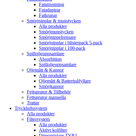
Fatutrustning
Fatadaptrar
Fatkranar
Smörjnipplar & munstycken
Alla produkter
Smörjmunstycken
Smörjnippelrensare
Smörjnipplar i blisterpack 5-pack
Smörjnipplar i 100-pack
Spilloljeuppsamlare
Absorbition
Spilloljeuppsamlare
Oljemått & Kannor
Alla produkter
Oljemått & Batteripåfyllare
Smörjkannor
Fettsprutor & Tillbehör
Fettsprutor manuella
Trattar
Tryckluftssystem
Alla produkter
Filtersystem
Alla produkter
Aktivt kolfilter
Dimsmörjare TYP L