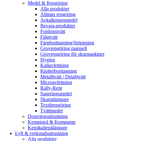
Medel & Rengöring
Alla produkter
Allmän rengöring
Avkalkningsmedel
Bevara-produkter
Fordonstvätt
Fälgtvätt
Färgborttagning/Strippning
Grovrengöring manuell
Grovrengöring för skurmaskiner
Hygien
Kallavfettning
Klotterborttagning
Metalltvätt / Detaljtvätt
Microavfettning
Rally-Rent
Saneringsmedel
Skumdämpare
Textilrengöring
Tvättmedel
Doseringsutrustning
Kempistol & Kempump
Kemikaliepåläggare
Lyft & verkstadsutrustning
Alla produkter