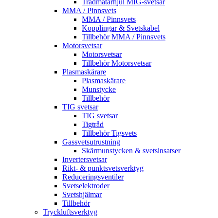
Trådmatarhjul MIG-svetsar
MMA / Pinnsvets
MMA / Pinnsvets
Kopplingar & Svetskabel
Tillbehör MMA / Pinnsvets
Motorsvetsar
Motorsvetsar
Tillbehör Motorsvetsar
Plasmaskärare
Plasmaskärare
Munstycke
Tillbehör
TIG svetsar
TIG svetsar
Tigtråd
Tillbehör Tigsvets
Gassvetsutrustning
Skärmunstycken & svetsinsatser
Invertersvetsar
Rikt- & punktsvetsverktyg
Reduceringsventiler
Svetselektroder
Svetshjälmar
Tillbehör
Tryckluftsverktyg