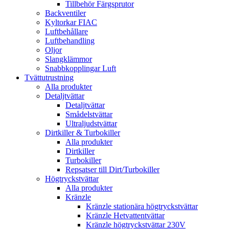
Tillbehör Färgsprutor
Backventiler
Kyltorkar FIAC
Luftbehållare
Luftbehandling
Oljor
Slangklämmor
Snabbkopplingar Luft
Tvättutrustning
Alla produkter
Detaljtvättar
Detaljtvättar
Smådelstvättar
Ultraljudstvättar
Dirtkiller & Turbokiller
Alla produkter
Dirtkiller
Turbokiller
Repsatser till Dirt/Turbokiller
Högtryckstvättar
Alla produkter
Kränzle
Kränzle stationära högtryckstvättar
Kränzle Hetvattentvättar
Kränzle högtryckstvättar 230V