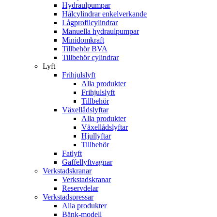
Hydraulpumpar
Hålcylindrar enkelverkande
Lågprofilcylindrar
Manuella hydraulpumpar
Minidomkraft
Tillbehör BVA
Tillbehör cylindrar
Lyft
Frihjulslyft
Alla produkter
Frihjulslyft
Tillbehör
Växellådslyftar
Alla produkter
Växellådslyftar
Hjullyftar
Tillbehör
Fatlyft
Gaffellyftvagnar
Verkstadskranar
Verkstadskranar
Reservdelar
Verkstadspressar
Alla produkter
Bänk-modell