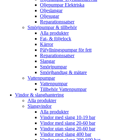
Oljepumpar Elektriska
Oljeslangar
Oljesugar
Reparationssatser
Smörjpumpar & tillbehör
Alla produkter
Fat- & följelock
Kärror
Påfyllningspumpar för fett
Reparationssatser
Slangar
Smörjpumpar
Smörjhandtag & mätare
Vattenpumpar
Vattenpumpar
Tillbehör Vattenpumpar
Vindor & slanghantering
Alla produkter
Slangvindor
Alla produkter
Vindor med slang 10-19 bar
Vindor med slang 20-60 bar
Vindor utan slang 20-60 bar
Vindor med slang 400 bar
Vindor utan slang 200-600 bar