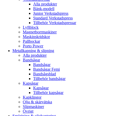
Alla produkter
Bänk-modell
Junior Verkstadspress
Standard Verkstadspress
Tillbehör Verkstadspressar
Lyftblock
Magnetborrmaskiner
Maskinskridskor
Pallbockar
Porto Power
Metallkapning & slipning
Alla produkter
Bandsågar
Bandsågar
Bandsågar Femi
Bandsågsblad
Tillbehör bandsågar
Kapsågar
Kapsågar
Tillbehör kapsågar
Kapklingor
Olja & skärvätska
Slipmaskiner
Övrigt
Smörjning & oljehantering