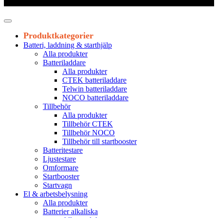
Leveranstid 1-3 arbetsdagar
Produktkategorier
Batteri, laddning & starthjälp
Alla produkter
Batteriladdare
Alla produkter
CTEK batteriladdare
Telwin batteriladdare
NOCO batteriladdare
Tillbehör
Alla produkter
Tillbehör CTEK
Tillbehör NOCO
Tillbehör till startbooster
Batteritestare
Ljustestare
Omformare
Startbooster
Startvagn
El & arbetsbelysning
Alla produkter
Batterier alkaliska