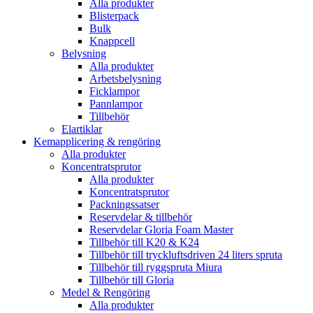
Alla produkter
Blisterpack
Bulk
Knappcell
Belysning
Alla produkter
Arbetsbelysning
Ficklampor
Pannlampor
Tillbehör
Elartiklar
Kemapplicering & rengöring
Alla produkter
Koncentratsprutor
Alla produkter
Koncentratsprutor
Packningssatser
Reservdelar & tillbehör
Reservdelar Gloria Foam Master
Tillbehör till K20 & K24
Tillbehör till tryckluftsdriven 24 liters spruta
Tillbehör till ryggspruta Miura
Tillbehör till Gloria
Medel & Rengöring
Alla produkter