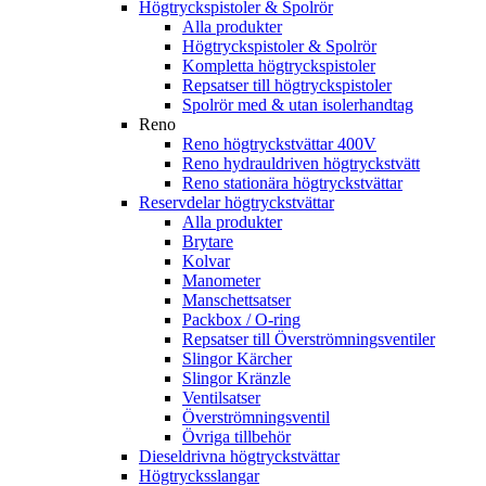
Högtryckspistoler & Spolrör
Alla produkter
Högtryckspistoler & Spolrör
Kompletta högtryckspistoler
Repsatser till högtryckspistoler
Spolrör med & utan isolerhandtag
Reno
Reno högtryckstvättar 400V
Reno hydrauldriven högtryckstvätt
Reno stationära högtryckstvättar
Reservdelar högtryckstvättar
Alla produkter
Brytare
Kolvar
Manometer
Manschettsatser
Packbox / O-ring
Repsatser till Överströmningsventiler
Slingor Kärcher
Slingor Kränzle
Ventilsatser
Överströmningsventil
Övriga tillbehör
Dieseldrivna högtryckstvättar
Högtrycksslangar