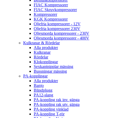
Bensinkompressorer
FIAC Kompressorer
FIAC Skruvkompressorer
Kompressorer
KGK Kompressorer
Oljefria kompressorer - 12V
Oljefria kompressorer 230V
Oljesmorda kompressorer - 230V
Oljesmorda kompressorer - 400V
Kulkranar & Rördelar
Alla produkter
Kulkranar
Rördelar
Klokopplingar
Sexkantnipplar mässing
Bussningar mässing
PA-kopplingar
Alla produkter
Banjo
Blindplugg
PA12-slang
PA-koppling rak inv. gänga
PA-koppling rak utv. gänga
PA-koppling vinklad
PA-koppling T-rör