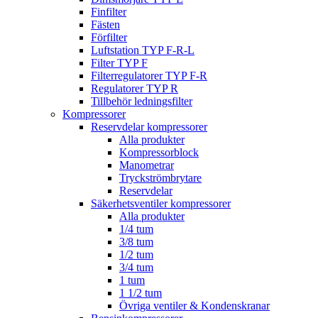
Finfilter
Fästen
Förfilter
Luftstation TYP F-R-L
Filter TYP F
Filterregulatorer TYP F-R
Regulatorer TYP R
Tillbehör ledningsfilter
Kompressorer
Reservdelar kompressorer
Alla produkter
Kompressorblock
Manometrar
Tryckströmbrytare
Reservdelar
Säkerhetsventiler kompressorer
Alla produkter
1/4 tum
3/8 tum
1/2 tum
3/4 tum
1 tum
1 1/2 tum
Övriga ventiler & Kondenskranar