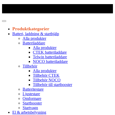
Frakt 179 kr
|
Fraktfritt från 1800 kr exkl. moms
|
Leveranstid 1-3
arbetsdagar
Produktkategorier
Batteri, laddning & starthjälp
Alla produkter
Batteriladdare
Alla produkter
CTEK batteriladdare
Telwin batteriladdare
NOCO batteriladdare
Tillbehör
Alla produkter
Tillbehör CTEK
Tillbehör NOCO
Tillbehör till startbooster
Batteritestare
Ljustestare
Omformare
Startbooster
Startvagn
El & arbetsbelysning