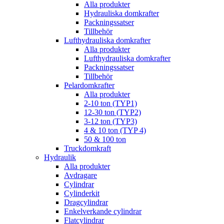
Alla produkter
Hydrauliska domkrafter
Packningssatser
Tillbehör
Lufthydrauliska domkrafter
Alla produkter
Lufthydrauliska domkrafter
Packningssatser
Tillbehör
Pelardomkrafter
Alla produkter
2-10 ton (TYP1)
12-30 ton (TYP2)
3-12 ton (TYP3)
4 & 10 ton (TYP 4)
50 & 100 ton
Truckdomkraft
Hydraulik
Alla produkter
Avdragare
Cylindrar
Cylinderkit
Dragcylindrar
Enkelverkande cylindrar
Flatcylindrar