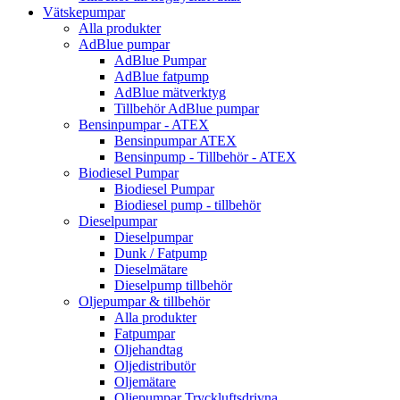
Vätskepumpar
Alla produkter
AdBlue pumpar
AdBlue Pumpar
AdBlue fatpump
AdBlue mätverktyg
Tillbehör AdBlue pumpar
Bensinpumpar - ATEX
Bensinpumpar ATEX
Bensinpump - Tillbehör - ATEX
Biodiesel Pumpar
Biodiesel Pumpar
Biodiesel pump - tillbehör
Dieselpumpar
Dieselpumpar
Dunk / Fatpump
Dieselmätare
Dieselpump tillbehör
Oljepumpar & tillbehör
Alla produkter
Fatpumpar
Oljehandtag
Oljedistributör
Oljemätare
Oljepumpar Tryckluftsdrivna