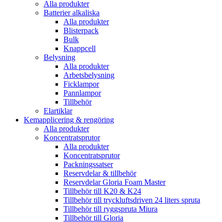
Alla produkter
Batterier alkaliska
Alla produkter
Blisterpack
Bulk
Knappcell
Belysning
Alla produkter
Arbetsbelysning
Ficklampor
Pannlampor
Tillbehör
Elartiklar
Kemapplicering & rengöring
Alla produkter
Koncentratsprutor
Alla produkter
Koncentratsprutor
Packningssatser
Reservdelar & tillbehör
Reservdelar Gloria Foam Master
Tillbehör till K20 & K24
Tillbehör till tryckluftsdriven 24 liters spruta
Tillbehör till ryggspruta Miura
Tillbehör till Gloria