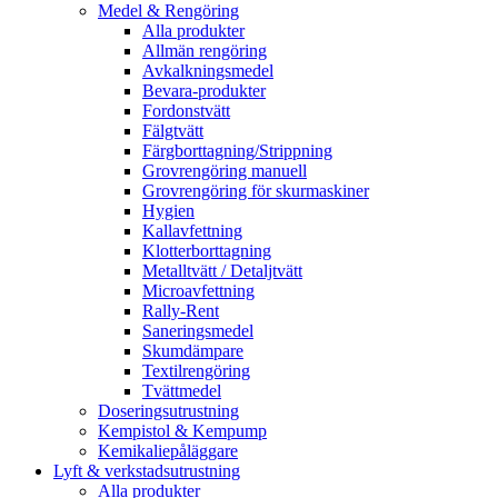
Medel & Rengöring
Alla produkter
Allmän rengöring
Avkalkningsmedel
Bevara-produkter
Fordonstvätt
Fälgtvätt
Färgborttagning/Strippning
Grovrengöring manuell
Grovrengöring för skurmaskiner
Hygien
Kallavfettning
Klotterborttagning
Metalltvätt / Detaljtvätt
Microavfettning
Rally-Rent
Saneringsmedel
Skumdämpare
Textilrengöring
Tvättmedel
Doseringsutrustning
Kempistol & Kempump
Kemikaliepåläggare
Lyft & verkstadsutrustning
Alla produkter