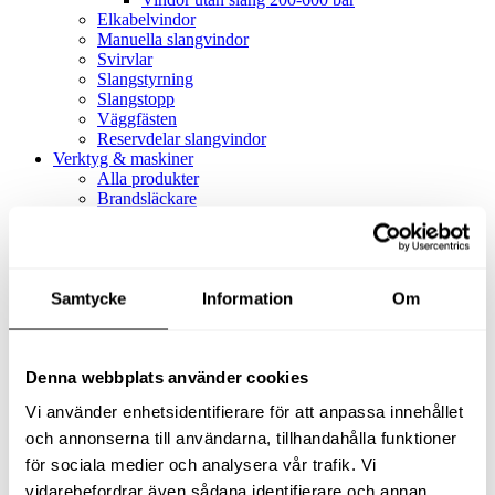
Elkabelvindor
Manuella slangvindor
Svirvlar
Slangstyrning
Slangstopp
Väggfästen
Reservdelar slangvindor
Verktyg & maskiner
Alla produkter
Brandsläckare
Alla produkter
Brandsläckare
Tillbehör brandsläckare
Dammsugare
Samtycke
Alla produkter
Information
Om
Slang & Tillbehör
Slang metervara
Slang komplett
Denna webbplats använder cookies
Slangfäste
Textil- & Våtdammsugare
Vi använder enhetsidentifierare för att anpassa innehållet
Textil- & Våtdammsugare
Tillbehör Textil- & våtdammsugare
och annonserna till användarna, tillhandahålla funktioner
Adaptrar
för sociala medier och analysera vår trafik. Vi
Dammsugare
vidarebefordrar även sådana identifierare och annan