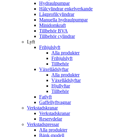
Hydraulpumpar
Hålcylindrar enkelverkande
Lågprofilcylindrar
Manuella hydraulpumpar
Minidomkraft
Tillbehör BVA
Tillbehör cylindrar
Lyft
Frihjulslyft
Alla produkter
Frihjulslyft
Tillbehör
Växellådslyftar
Alla produkter
Växellådslyftar
Hjullyftar
Tillbehör
Fatlyft
Gaffellyftvagnar
Verkstadskranar
Verkstadskranar
Reservdelar
Verkstadspressar
Alla produkter
Bänk-modell