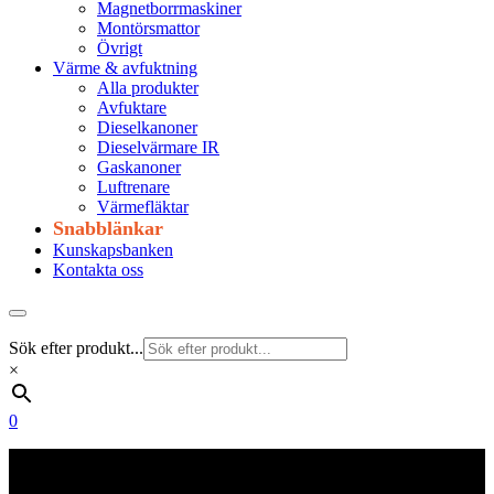
Magnetborrmaskiner
Montörsmattor
Övrigt
Värme & avfuktning
Alla produkter
Avfuktare
Dieselkanoner
Dieselvärmare IR
Gaskanoner
Luftrenare
Värmefläktar
Snabblänkar
Kunskapsbanken
Kontakta oss
Sök efter produkt...
×
0
Frakt 179 kr
Fraktfritt från 1800 kr exkl. moms