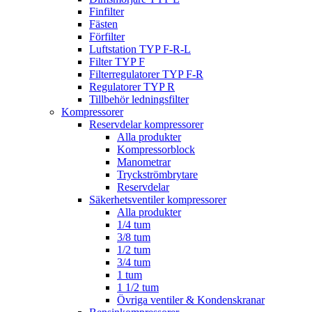
Finfilter
Fästen
Förfilter
Luftstation TYP F-R-L
Filter TYP F
Filterregulatorer TYP F-R
Regulatorer TYP R
Tillbehör ledningsfilter
Kompressorer
Reservdelar kompressorer
Alla produkter
Kompressorblock
Manometrar
Tryckströmbrytare
Reservdelar
Säkerhetsventiler kompressorer
Alla produkter
1/4 tum
3/8 tum
1/2 tum
3/4 tum
1 tum
1 1/2 tum
Övriga ventiler & Kondenskranar