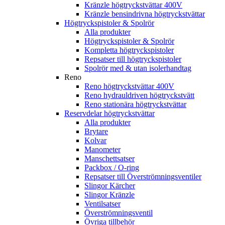
Kränzle högtryckstvättar 400V
Kränzle bensindrivna högtryckstvättar
Högtryckspistoler & Spolrör
Alla produkter
Högtryckspistoler & Spolrör
Kompletta högtryckspistoler
Repsatser till högtryckspistoler
Spolrör med & utan isolerhandtag
Reno
Reno högtryckstvättar 400V
Reno hydrauldriven högtryckstvätt
Reno stationära högtryckstvättar
Reservdelar högtryckstvättar
Alla produkter
Brytare
Kolvar
Manometer
Manschettsatser
Packbox / O-ring
Repsatser till Överströmningsventiler
Slingor Kärcher
Slingor Kränzle
Ventilsatser
Överströmningsventil
Övriga tillbehör