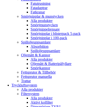
Fatutrustning
Fatadaptrar
Fatkranar
Smörjnipplar & munstycken
Alla produkter
Smörjmunstycken
Smörjnippelrensare
Smörjnipplar i blisterpack 5-pack
Smörjnipplar i 100-pack
Spilloljeuppsamlare
Absorbition
Spilloljeuppsamlare
Oljemått & Kannor
Alla produkter
Oljemått & Batteripåfyllare
Smörjkannor
Fettsprutor & Tillbehör
Fettsprutor manuella
Trattar
Tryckluftssystem
Alla produkter
Filtersystem
Alla produkter
Aktivt kolfilter
Dimsmörjare TYP L