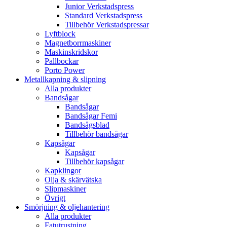
Junior Verkstadspress
Standard Verkstadspress
Tillbehör Verkstadspressar
Lyftblock
Magnetborrmaskiner
Maskinskridskor
Pallbockar
Porto Power
Metallkapning & slipning
Alla produkter
Bandsågar
Bandsågar
Bandsågar Femi
Bandsågsblad
Tillbehör bandsågar
Kapsågar
Kapsågar
Tillbehör kapsågar
Kapklingor
Olja & skärvätska
Slipmaskiner
Övrigt
Smörjning & oljehantering
Alla produkter
Fatutrustning