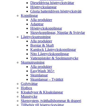
Dieseldrivna högtryckstvättar
Högtrycksslangar
Gloria batteridriven högtryckstvätt
Kopplingar
Alla produkter
Adaptrar
Högtryckskopplingar
Skruvkopplingar, Nipplar & Svirvlar
Lågtrycksutrustning
Alla produkter
Borstar & Skaft
Kamlock Lågtryckskopplingar
Nito Lågtryckskopplingar
Vattenpistoler & Spolmunstycke
Skumutrustning
Alla produkter
EasyWash 365+
Skumlansar
Skumlansar – Tvättkit
Golvtvättar
Hotbox
Kloakdysor & Kloakslangar
Munstycke
Skensystem, tvätthallsbommar & draperi
Tillbehör till högtryckstvättar