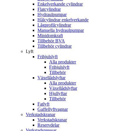
Enkelverkande cylindrar
Flatcylindrar
Hydraulpumpar
Hålcylindrar enkelverkande
Lågprofilcylindrar
Manuella hydraulpumpar
Minidomkraft
Tillbehör BVA
Tillbehör cylindrar
Lyft
Frihjulslyft
Alla produkter
Frihjulslyft
Tillbehör
Växellådslyftar
Alla produkter
Växellådslyftar
Hjullyftar
Tillbehör
Fatlyft
Gaffellyftvagnar
Verkstadskranar
Verkstadskranar
Reservdelar
Verkstadspressar