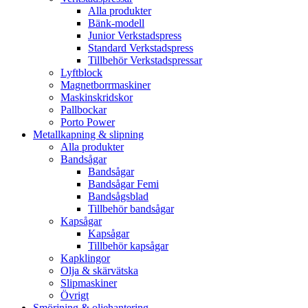
Alla produkter
Bänk-modell
Junior Verkstadspress
Standard Verkstadspress
Tillbehör Verkstadspressar
Lyftblock
Magnetborrmaskiner
Maskinskridskor
Pallbockar
Porto Power
Metallkapning & slipning
Alla produkter
Bandsågar
Bandsågar
Bandsågar Femi
Bandsågsblad
Tillbehör bandsågar
Kapsågar
Kapsågar
Tillbehör kapsågar
Kapklingor
Olja & skärvätska
Slipmaskiner
Övrigt
Smörjning & oljehantering