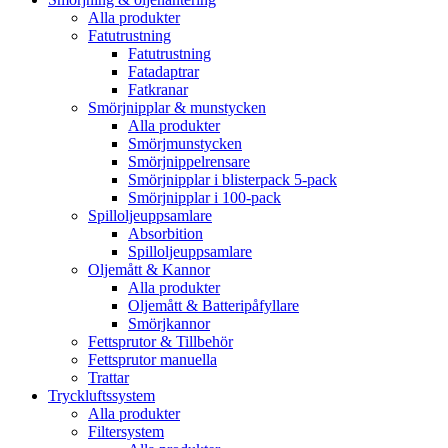
Alla produkter
Fatutrustning
Fatutrustning
Fatadaptrar
Fatkranar
Smörjnipplar & munstycken
Alla produkter
Smörjmunstycken
Smörjnippelrensare
Smörjnipplar i blisterpack 5-pack
Smörjnipplar i 100-pack
Spilloljeuppsamlare
Absorbition
Spilloljeuppsamlare
Oljemått & Kannor
Alla produkter
Oljemått & Batteripåfyllare
Smörjkannor
Fettsprutor & Tillbehör
Fettsprutor manuella
Trattar
Tryckluftssystem
Alla produkter
Filtersystem