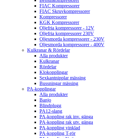
Bensinkompressorer
FIAC Kompressorer
FIAC Skruvkompressorer
Kompressorer
KGK Kompressorer
Oljefria kompressorer - 12V
Oljefria kompressorer 230V
Oljesmorda kompressorer - 230V
Oljesmorda kompressorer - 400V
Kulkranar & Rördelar
Alla produkter
Kulkranar
Rördelar
Klokopplingar
Sexkantnipplar mässing
Bussningar mässing
PA-kopplingar
Alla produkter
Banjo
Blindplugg
PA12-slang
PA-koppling rak inv. gänga
PA-koppling rak utv. gänga
PA-koppling vinklad
PA-koppling T-rör