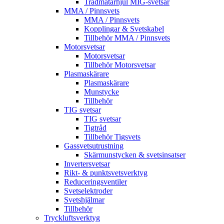
Trådmatarhjul MIG-svetsar
MMA / Pinnsvets
MMA / Pinnsvets
Kopplingar & Svetskabel
Tillbehör MMA / Pinnsvets
Motorsvetsar
Motorsvetsar
Tillbehör Motorsvetsar
Plasmaskärare
Plasmaskärare
Munstycke
Tillbehör
TIG svetsar
TIG svetsar
Tigtråd
Tillbehör Tigsvets
Gassvetsutrustning
Skärmunstycken & svetsinsatser
Invertersvetsar
Rikt- & punktsvetsverktyg
Reduceringsventiler
Svetselektroder
Svetshjälmar
Tillbehör
Tryckluftsverktyg