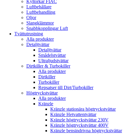
Kyltorkar FIAC
Luftbehållare
Luftbehandling
Oljor
Slangklämmor
Snabbkopplingar Luft
Tvättutrustning
Alla produkter
Detaljtvättar
Detaljtvättar
Smådelstvättar
Ultraljudstvättar
Dirtkiller & Turbokiller
Alla produkter
Dirtkiller
Turbokiller
Repsatser till Dirt/Turbokiller
Högtryckstvättar
Alla produkter
Kränzle
Kränzle stationära högtryckstvättar
Kränzle Hetvattentvättar
Kränzle högtryckstvättar 230V
Kränzle högtryckstvättar 400V
Kränzle bensindrivna högtryckstvättar