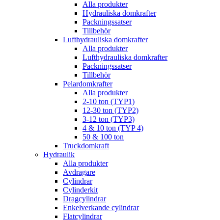
Alla produkter
Hydrauliska domkrafter
Packningssatser
Tillbehör
Lufthydrauliska domkrafter
Alla produkter
Lufthydrauliska domkrafter
Packningssatser
Tillbehör
Pelardomkrafter
Alla produkter
2-10 ton (TYP1)
12-30 ton (TYP2)
3-12 ton (TYP3)
4 & 10 ton (TYP 4)
50 & 100 ton
Truckdomkraft
Hydraulik
Alla produkter
Avdragare
Cylindrar
Cylinderkit
Dragcylindrar
Enkelverkande cylindrar
Flatcylindrar