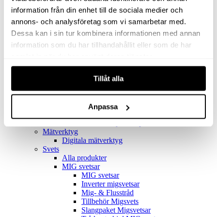
Filter
Golv- & Kombinationsmunstycke
information från din enhet till de sociala medier och
Munstycke
annons- och analysföretag som vi samarbetar med.
Motor
Dessa kan i sin tur kombinera informationen med annan
Reservdelar dammsugare
Rör & handtag
information som du har tillhandahållit eller som de har
Städset komplett
samlat in när du har använt deras tjänster.
Skarvdon
Tillbehör Ventos
Tillåt alla
Uppsamlingspåsar
Elverk
Alla produkter
Elverk
Anpassa
Tillbehör Geko Elverk
Tillbehör Honda ljuddämpade elverk
Mätverktyg
Digitala mätverktyg
Svets
Alla produkter
MIG svetsar
MIG svetsar
Inverter migsvetsar
Mig- & Flusstråd
Tillbehör Migsvets
Slangpaket Migsvetsar