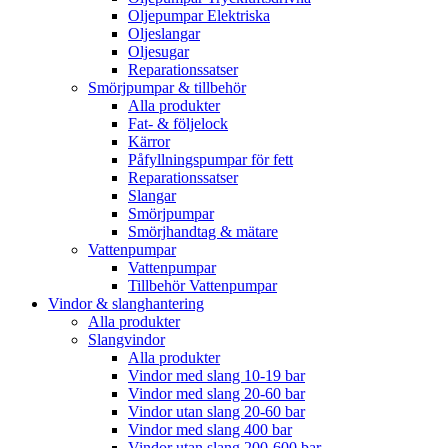
Oljepumpar Elektriska
Oljeslangar
Oljesugar
Reparationssatser
Smörjpumpar & tillbehör
Alla produkter
Fat- & följelock
Kärror
Påfyllningspumpar för fett
Reparationssatser
Slangar
Smörjpumpar
Smörjhandtag & mätare
Vattenpumpar
Vattenpumpar
Tillbehör Vattenpumpar
Vindor & slanghantering
Alla produkter
Slangvindor
Alla produkter
Vindor med slang 10-19 bar
Vindor med slang 20-60 bar
Vindor utan slang 20-60 bar
Vindor med slang 400 bar
Vindor utan slang 200-600 bar