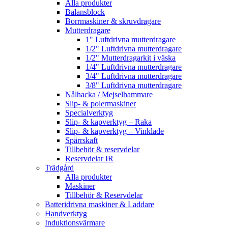
Alla produkter
Balansblock
Borrmaskiner & skruvdragare
Mutterdragare
1" Luftdrivna mutterdragare
1/2" Luftdrivna mutterdragare
1/2" Mutterdragarkit i väska
1/4" Luftdrivna mutterdragare
3/4" Luftdrivna mutterdragare
3/8" Luftdrivna mutterdragare
Nålhacka / Mejselhammare
Slip- & polermaskiner
Specialverktyg
Slip- & kapverktyg – Raka
Slip- & kapverktyg – Vinklade
Spärrskaft
Tillbehör & reservdelar
Reservdelar IR
Trädgård
Alla produkter
Maskiner
Tillbehör & Reservdelar
Batteridrivna maskiner & Laddare
Handverktyg
Induktionsvärmare