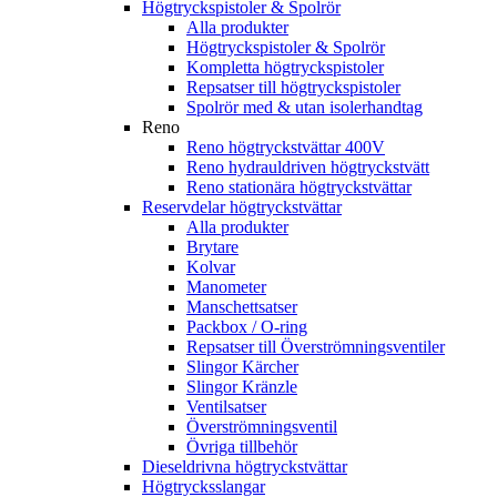
Högtryckspistoler & Spolrör
Alla produkter
Högtryckspistoler & Spolrör
Kompletta högtryckspistoler
Repsatser till högtryckspistoler
Spolrör med & utan isolerhandtag
Reno
Reno högtryckstvättar 400V
Reno hydrauldriven högtryckstvätt
Reno stationära högtryckstvättar
Reservdelar högtryckstvättar
Alla produkter
Brytare
Kolvar
Manometer
Manschettsatser
Packbox / O-ring
Repsatser till Överströmningsventiler
Slingor Kärcher
Slingor Kränzle
Ventilsatser
Överströmningsventil
Övriga tillbehör
Dieseldrivna högtryckstvättar
Högtrycksslangar