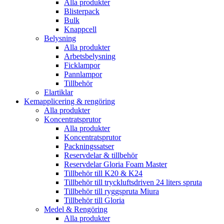
Alla produkter
Blisterpack
Bulk
Knappcell
Belysning
Alla produkter
Arbetsbelysning
Ficklampor
Pannlampor
Tillbehör
Elartiklar
Kemapplicering & rengöring
Alla produkter
Koncentratsprutor
Alla produkter
Koncentratsprutor
Packningssatser
Reservdelar & tillbehör
Reservdelar Gloria Foam Master
Tillbehör till K20 & K24
Tillbehör till tryckluftsdriven 24 liters spruta
Tillbehör till ryggspruta Miura
Tillbehör till Gloria
Medel & Rengöring
Alla produkter