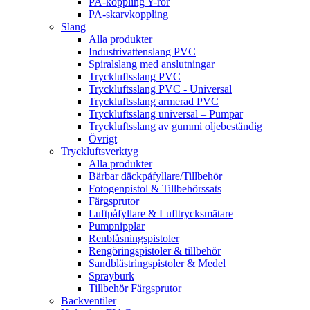
PA-koppling Y-rör
PA-skarvkoppling
Slang
Alla produkter
Industrivattenslang PVC
Spiralslang med anslutningar
Tryckluftsslang PVC
Tryckluftsslang PVC - Universal
Tryckluftsslang armerad PVC
Tryckluftsslang universal – Pumpar
Tryckluftsslang av gummi oljebeständig
Övrigt
Tryckluftsverktyg
Alla produkter
Bärbar däckpåfyllare/Tillbehör
Fotogenpistol & Tillbehörssats
Färgsprutor
Luftpåfyllare & Lufttrycksmätare
Pumpnipplar
Renblåsningspistoler
Rengöringspistoler & tillbehör
Sandblästringspistoler & Medel
Sprayburk
Tillbehör Färgsprutor
Backventiler