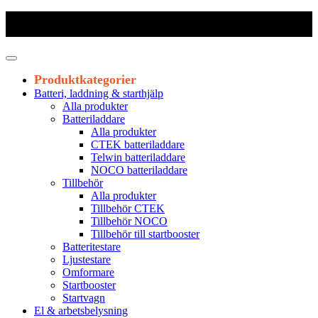
Frakt 179 kr
|
Fraktfritt från 1800 kr exkl. moms
|
Leveranstid 1-3
arbetsdagar
Produktkategorier
Batteri, laddning & starthjälp
Alla produkter
Batteriladdare
Alla produkter
CTEK batteriladdare
Telwin batteriladdare
NOCO batteriladdare
Tillbehör
Alla produkter
Tillbehör CTEK
Tillbehör NOCO
Tillbehör till startbooster
Batteritestare
Ljustestare
Omformare
Startbooster
Startvagn
El & arbetsbelysning