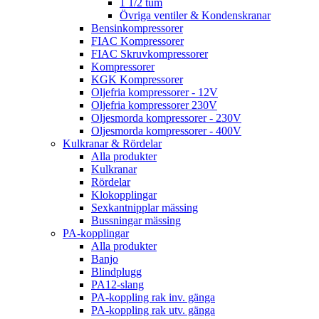
1 1/2 tum
Övriga ventiler & Kondenskranar
Bensinkompressorer
FIAC Kompressorer
FIAC Skruvkompressorer
Kompressorer
KGK Kompressorer
Oljefria kompressorer - 12V
Oljefria kompressorer 230V
Oljesmorda kompressorer - 230V
Oljesmorda kompressorer - 400V
Kulkranar & Rördelar
Alla produkter
Kulkranar
Rördelar
Klokopplingar
Sexkantnipplar mässing
Bussningar mässing
PA-kopplingar
Alla produkter
Banjo
Blindplugg
PA12-slang
PA-koppling rak inv. gänga
PA-koppling rak utv. gänga