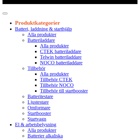
Leveranstid 1-3 arbetsdagar
Produktkategorier
Batteri, laddning & starthjälp
Alla produkter
Batteriladdare
Alla produkter
CTEK batteriladdare
Telwin batteriladdare
NOCO batteriladdare
Tillbehör
Alla produkter
Tillbehör CTEK
Tillbehör NOCO
Tillbehör till startbooster
Batteritestare
Ljustestare
Omformare
Startbooster
Startvagn
El & arbetsbelysning
Alla produkter
Batterier alkaliska