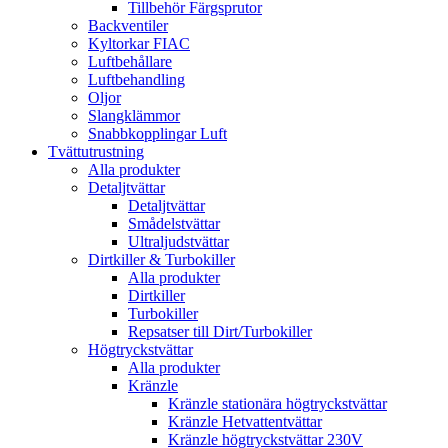
Tillbehör Färgsprutor
Backventiler
Kyltorkar FIAC
Luftbehållare
Luftbehandling
Oljor
Slangklämmor
Snabbkopplingar Luft
Tvättutrustning
Alla produkter
Detaljtvättar
Detaljtvättar
Smådelstvättar
Ultraljudstvättar
Dirtkiller & Turbokiller
Alla produkter
Dirtkiller
Turbokiller
Repsatser till Dirt/Turbokiller
Högtryckstvättar
Alla produkter
Kränzle
Kränzle stationära högtryckstvättar
Kränzle Hetvattentvättar
Kränzle högtryckstvättar 230V