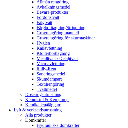
Allmän rengöring
Avkalkningsmedel
Bevara-produkter
Fordonstvätt
Fälgtvätt
Färgborttagning/Strippning
Grovrengöring manuell
Grovrengöring för skurmaskiner
Hygien
Kallavfettning
Klotterborttagning
Metalltvätt / Detaljtvätt
Microavfettning
Rally-Rent
Saneringsmedel
Skumdämpare
Textilrengöring
Tvättmedel
Doseringsutrustning
Kempistol & Kempump
Kemikaliepåläggare
Lyft & verkstadsutrustning
Alla produkter
Domkrafter
Hydrauliska domkrafter