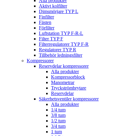
Alla produkter
Aktivt kolfilter
Dimsmörjare TYP L
Finfilter
Fästen
Förfilter
Luftstation TYP F-R-L
Filter TYP F
Filterregulatorer TYP F-R
Regulatorer TYP R
Tillbehör ledningsfilter
Kompressorer
Reservdelar kompressorer
Alla produkter
Kompressorblock
Manometrar
Tryckströmbrytare
Reservdelar
Säkerhetsventiler kompressorer
Alla produkter
1/4 tum
3/8 tum
1/2 tum
3/4 tum
1 tum