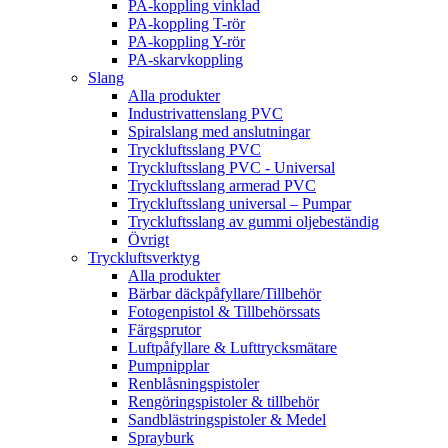
PA-koppling vinklad
PA-koppling T-rör
PA-koppling Y-rör
PA-skarvkoppling
Slang
Alla produkter
Industrivattenslang PVC
Spiralslang med anslutningar
Tryckluftsslang PVC
Tryckluftsslang PVC - Universal
Tryckluftsslang armerad PVC
Tryckluftsslang universal – Pumpar
Tryckluftsslang av gummi oljebeständig
Övrigt
Tryckluftsverktyg
Alla produkter
Bärbar däckpåfyllare/Tillbehör
Fotogenpistol & Tillbehörssats
Färgsprutor
Luftpåfyllare & Lufttrycksmätare
Pumpnipplar
Renblåsningspistoler
Rengöringspistoler & tillbehör
Sandblästringspistoler & Medel
Sprayburk