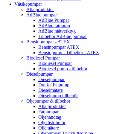
Vätskepumpar
Alla produkter
AdBlue pumpar
AdBlue Pumpar
AdBlue fatpump
AdBlue mätverktyg
Tillbehör AdBlue pumpar
Bensinpumpar - ATEX
Bensinpumpar ATEX
Bensinpump - Tillbehör - ATEX
Biodiesel Pumpar
Biodiesel Pumpar
Biodiesel pump - tillbehör
Dieselpumpar
Dieselpumpar
Dunk / Fatpump
Dieselmätare
Dieselpump tillbehör
Oljepumpar & tillbehör
Alla produkter
Fatpumpar
Oljehandtag
Oljedistributör
Oljemätare
Oljepumpar Tryckluftsdrivna