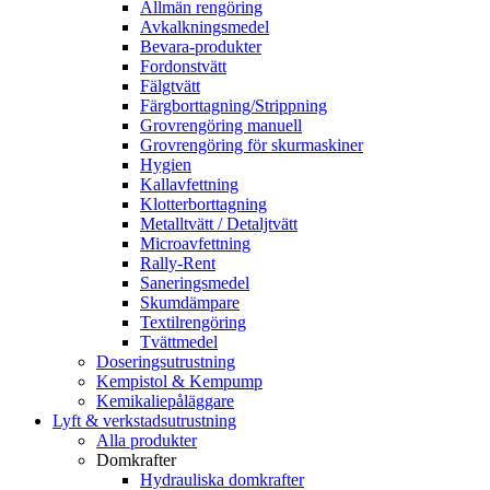
Allmän rengöring
Avkalkningsmedel
Bevara-produkter
Fordonstvätt
Fälgtvätt
Färgborttagning/Strippning
Grovrengöring manuell
Grovrengöring för skurmaskiner
Hygien
Kallavfettning
Klotterborttagning
Metalltvätt / Detaljtvätt
Microavfettning
Rally-Rent
Saneringsmedel
Skumdämpare
Textilrengöring
Tvättmedel
Doseringsutrustning
Kempistol & Kempump
Kemikaliepåläggare
Lyft & verkstadsutrustning
Alla produkter
Domkrafter
Hydrauliska domkrafter