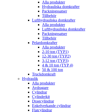
Alla produkter
Hydrauliska domkrafter
Packningssatser
Tillbehör
Lufthydrauliska domkrafter
Alla produkter
Lufthydrauliska domkrafter
Packningssatser
Tillbehör
Pelardomkrafter
Alla produkter
2-10 ton (TYP1)
12-30 ton (TYP2)
3-12 ton (TYP3)
4 & 10 ton (TYP 4)
50 & 100 ton
Truckdomkraft
Hydraulik
Alla produkter
Avdragare
Cylindrar
Cylinderkit
Dragcylindrar
Enkelverkande cylindrar
Flatcylindrar