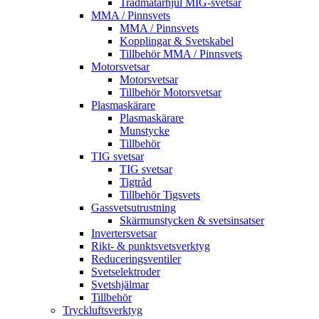
Trådmatarhjul MIG-svetsar
MMA / Pinnsvets
MMA / Pinnsvets
Kopplingar & Svetskabel
Tillbehör MMA / Pinnsvets
Motorsvetsar
Motorsvetsar
Tillbehör Motorsvetsar
Plasmaskärare
Plasmaskärare
Munstycke
Tillbehör
TIG svetsar
TIG svetsar
Tigtråd
Tillbehör Tigsvets
Gassvetsutrustning
Skärmunstycken & svetsinsatser
Invertersvetsar
Rikt- & punktsvetsverktyg
Reduceringsventiler
Svetselektroder
Svetshjälmar
Tillbehör
Tryckluftsverktyg