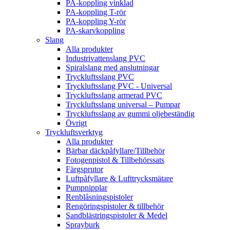
PA-koppling vinklad
PA-koppling T-rör
PA-koppling Y-rör
PA-skarvkoppling
Slang
Alla produkter
Industrivattenslang PVC
Spiralslang med anslutningar
Tryckluftsslang PVC
Tryckluftsslang PVC - Universal
Tryckluftsslang armerad PVC
Tryckluftsslang universal – Pumpar
Tryckluftsslang av gummi oljebeständig
Övrigt
Tryckluftsverktyg
Alla produkter
Bärbar däckpåfyllare/Tillbehör
Fotogenpistol & Tillbehörssats
Färgsprutor
Luftpåfyllare & Lufttrycksmätare
Pumpnipplar
Renblåsningspistoler
Rengöringspistoler & tillbehör
Sandblästringspistoler & Medel
Sprayburk