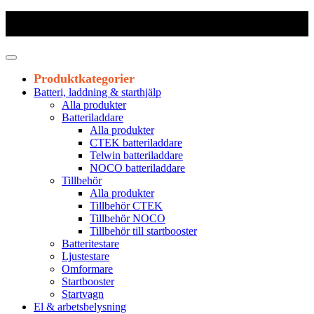
Frakt 179 kr
|
Fraktfritt från 1800 kr exkl. moms
|
Leveranstid 1-3
arbetsdagar
Produktkategorier
Batteri, laddning & starthjälp
Alla produkter
Batteriladdare
Alla produkter
CTEK batteriladdare
Telwin batteriladdare
NOCO batteriladdare
Tillbehör
Alla produkter
Tillbehör CTEK
Tillbehör NOCO
Tillbehör till startbooster
Batteritestare
Ljustestare
Omformare
Startbooster
Startvagn
El & arbetsbelysning