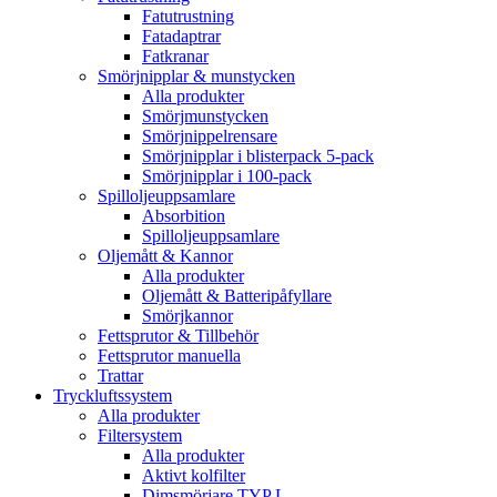
Fatutrustning
Fatadaptrar
Fatkranar
Smörjnipplar & munstycken
Alla produkter
Smörjmunstycken
Smörjnippelrensare
Smörjnipplar i blisterpack 5-pack
Smörjnipplar i 100-pack
Spilloljeuppsamlare
Absorbition
Spilloljeuppsamlare
Oljemått & Kannor
Alla produkter
Oljemått & Batteripåfyllare
Smörjkannor
Fettsprutor & Tillbehör
Fettsprutor manuella
Trattar
Tryckluftssystem
Alla produkter
Filtersystem
Alla produkter
Aktivt kolfilter
Dimsmörjare TYP L