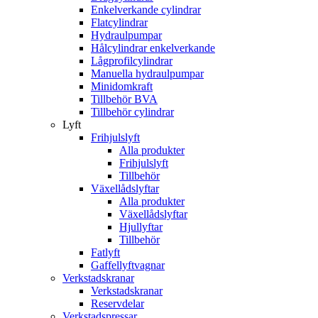
Enkelverkande cylindrar
Flatcylindrar
Hydraulpumpar
Hålcylindrar enkelverkande
Lågprofilcylindrar
Manuella hydraulpumpar
Minidomkraft
Tillbehör BVA
Tillbehör cylindrar
Lyft
Frihjulslyft
Alla produkter
Frihjulslyft
Tillbehör
Växellådslyftar
Alla produkter
Växellådslyftar
Hjullyftar
Tillbehör
Fatlyft
Gaffellyftvagnar
Verkstadskranar
Verkstadskranar
Reservdelar
Verkstadspressar