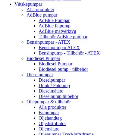
Vätskepumpar
Alla produkter
AdBlue pumpar
AdBlue Pumpar
AdBlue fatpump
AdBlue mätverktyg
Tillbehör AdBlue pumpar
Bensinpumpar - ATEX
Bensinpumpar ATEX
Bensinpump - Tillbehör - ATEX
Biodiesel Pumpar
Biodiesel Pumpar
Biodiesel pump - tillbehör
Dieselpumpar
Dieselpumpar
Dunk / Fatpump
Dieselmätare
Dieselpump tillbehör
Oljepumpar & tillbehör
Alla produkter
Fatpumpar
Oljehandtag
Oljedistributör
Oljemätare
Oljepumpar Tryckluftsdrivna