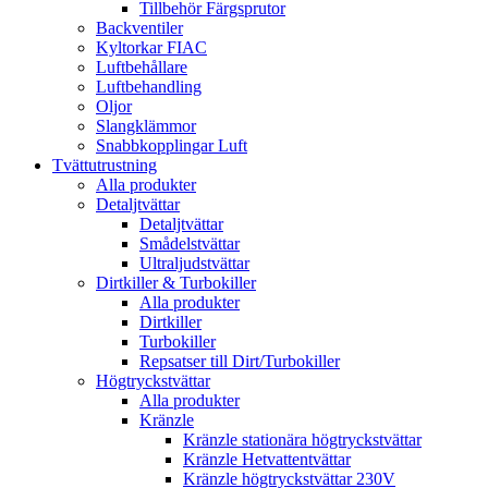
Tillbehör Färgsprutor
Backventiler
Kyltorkar FIAC
Luftbehållare
Luftbehandling
Oljor
Slangklämmor
Snabbkopplingar Luft
Tvättutrustning
Alla produkter
Detaljtvättar
Detaljtvättar
Smådelstvättar
Ultraljudstvättar
Dirtkiller & Turbokiller
Alla produkter
Dirtkiller
Turbokiller
Repsatser till Dirt/Turbokiller
Högtryckstvättar
Alla produkter
Kränzle
Kränzle stationära högtryckstvättar
Kränzle Hetvattentvättar
Kränzle högtryckstvättar 230V