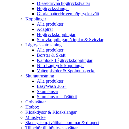
Dieseldrivna högtryckstvättar
Högtrycksslangar
Gloria batteridriven högtryckstvätt
Kopplingar
Alla produkter
Adaptrar
Högtryckskopplingar
Skruvkopplingar, Nipplar & Svirvlar
Lågtrycksutrustning
Alla produkter
Borstar & Skaft
Kamlock Lågtryckskopplingar
Nito Lågtryckskopplingar
Vattenpistoler & Spolmunstycke
Skumutrustning
Alla produkter
EasyWash 365+
Skumlansar
Skumlansar – Tvättkit
Golvtvättar
Hotbox
Kloakdysor & Kloakslangar
Munstycke
Skensystem, tvätthallsbommar & draperi
Tillbehör till högtryckstvättar