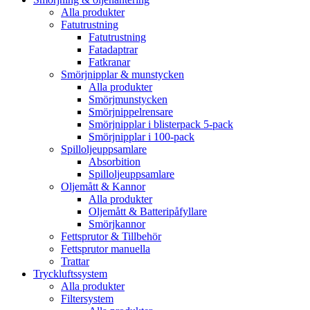
Alla produkter
Fatutrustning
Fatutrustning
Fatadaptrar
Fatkranar
Smörjnipplar & munstycken
Alla produkter
Smörjmunstycken
Smörjnippelrensare
Smörjnipplar i blisterpack 5-pack
Smörjnipplar i 100-pack
Spilloljeuppsamlare
Absorbition
Spilloljeuppsamlare
Oljemått & Kannor
Alla produkter
Oljemått & Batteripåfyllare
Smörjkannor
Fettsprutor & Tillbehör
Fettsprutor manuella
Trattar
Tryckluftssystem
Alla produkter
Filtersystem