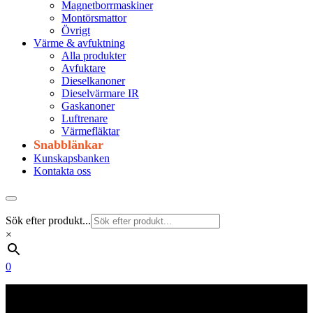
Magnetborrmaskiner
Montörsmattor
Övrigt
Värme & avfuktning
Alla produkter
Avfuktare
Dieselkanoner
Dieselvärmare IR
Gaskanoner
Luftrenare
Värmefläktar
Snabblänkar
Kunskapsbanken
Kontakta oss
Sök efter produkt...
×
0
Frakt 179 kr
Fraktfritt från 1800 kr exkl. moms