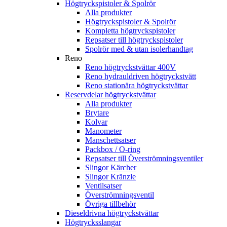
Högtryckspistoler & Spolrör
Alla produkter
Högtryckspistoler & Spolrör
Kompletta högtryckspistoler
Repsatser till högtryckspistoler
Spolrör med & utan isolerhandtag
Reno
Reno högtryckstvättar 400V
Reno hydrauldriven högtryckstvätt
Reno stationära högtryckstvättar
Reservdelar högtryckstvättar
Alla produkter
Brytare
Kolvar
Manometer
Manschettsatser
Packbox / O-ring
Repsatser till Överströmningsventiler
Slingor Kärcher
Slingor Kränzle
Ventilsatser
Överströmningsventil
Övriga tillbehör
Dieseldrivna högtryckstvättar
Högtrycksslangar