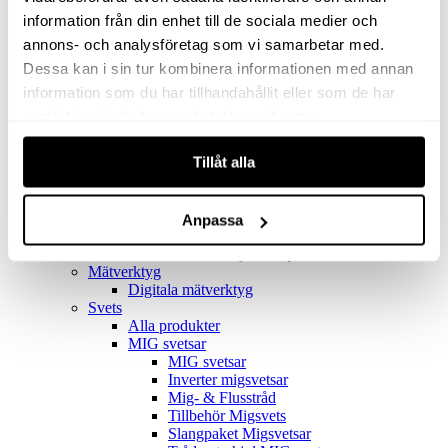
Filter
Golv- & Kombinationsmunstycke
information från din enhet till de sociala medier och
Munstycke
annons- och analysföretag som vi samarbetar med.
Motor
Dessa kan i sin tur kombinera informationen med annan
Reservdelar dammsugare
Rör & handtag
information som du har tillhandahållit eller som de har
Städset komplett
samlat in när du har använt deras tjänster.
Skarvdon
Tillbehör Ventos
Tillåt alla
Uppsamlingspåsar
Elverk
Alla produkter
Elverk
Anpassa
Tillbehör Geko Elverk
Tillbehör Honda ljuddämpade elverk
Mätverktyg
Digitala mätverktyg
Svets
Alla produkter
MIG svetsar
MIG svetsar
Inverter migsvetsar
Mig- & Flusstråd
Tillbehör Migsvets
Slangpaket Migsvetsar