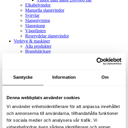
Elkabelvindor
Manuella slangvindor
Svirvlar
Slangstyrning
Slangstopp
Väggfästen
Reservdelar slangvindor
Verktyg & maskiner
Alla produkter
Brandsläckare
Alla produkter
Brandsläckare
Tillbehör brandsläckare
Dammsugare
Samtycke
Alla produkter
Information
Om
Slang & Tillbehör
Slang metervara
Slang komplett
Denna webbplats använder cookies
Slangfäste
Textil- & Våtdammsugare
Vi använder enhetsidentifierare för att anpassa innehållet
Textil- & Våtdammsugare
Tillbehör Textil- & våtdammsugare
och annonserna till användarna, tillhandahålla funktioner
Adaptrar
för sociala medier och analysera vår trafik. Vi
Dammsugare
vidarebefordrar även sådana identifierare och annan