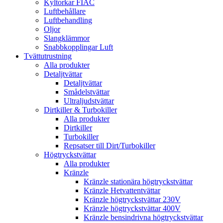
Kyltorkar FIAC
Luftbehållare
Luftbehandling
Oljor
Slangklämmor
Snabbkopplingar Luft
Tvättutrustning
Alla produkter
Detaljtvättar
Detaljtvättar
Smådelstvättar
Ultraljudstvättar
Dirtkiller & Turbokiller
Alla produkter
Dirtkiller
Turbokiller
Repsatser till Dirt/Turbokiller
Högtryckstvättar
Alla produkter
Kränzle
Kränzle stationära högtryckstvättar
Kränzle Hetvattentvättar
Kränzle högtryckstvättar 230V
Kränzle högtryckstvättar 400V
Kränzle bensindrivna högtryckstvättar