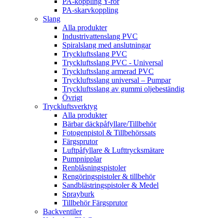
PA-koppling Y-rör
PA-skarvkoppling
Slang
Alla produkter
Industrivattenslang PVC
Spiralslang med anslutningar
Tryckluftsslang PVC
Tryckluftsslang PVC - Universal
Tryckluftsslang armerad PVC
Tryckluftsslang universal – Pumpar
Tryckluftsslang av gummi oljebeständig
Övrigt
Tryckluftsverktyg
Alla produkter
Bärbar däckpåfyllare/Tillbehör
Fotogenpistol & Tillbehörssats
Färgsprutor
Luftpåfyllare & Lufttrycksmätare
Pumpnipplar
Renblåsningspistoler
Rengöringspistoler & tillbehör
Sandblästringspistoler & Medel
Sprayburk
Tillbehör Färgsprutor
Backventiler