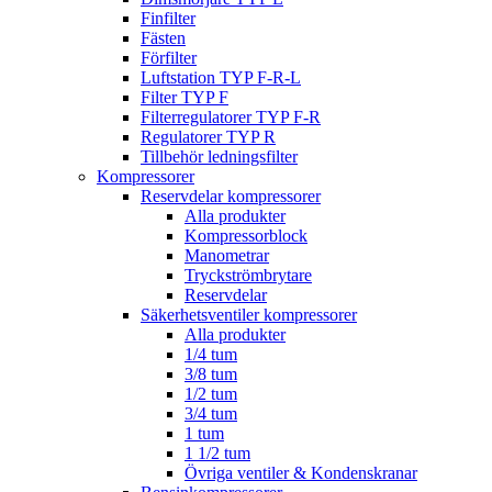
Finfilter
Fästen
Förfilter
Luftstation TYP F-R-L
Filter TYP F
Filterregulatorer TYP F-R
Regulatorer TYP R
Tillbehör ledningsfilter
Kompressorer
Reservdelar kompressorer
Alla produkter
Kompressorblock
Manometrar
Tryckströmbrytare
Reservdelar
Säkerhetsventiler kompressorer
Alla produkter
1/4 tum
3/8 tum
1/2 tum
3/4 tum
1 tum
1 1/2 tum
Övriga ventiler & Kondenskranar