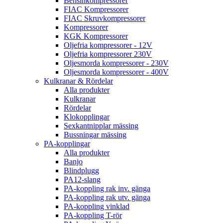
Bensinkompressorer
FIAC Kompressorer
FIAC Skruvkompressorer
Kompressorer
KGK Kompressorer
Oljefria kompressorer - 12V
Oljefria kompressorer 230V
Oljesmorda kompressorer - 230V
Oljesmorda kompressorer - 400V
Kulkranar & Rördelar
Alla produkter
Kulkranar
Rördelar
Klokopplingar
Sexkantnipplar mässing
Bussningar mässing
PA-kopplingar
Alla produkter
Banjo
Blindplugg
PA12-slang
PA-koppling rak inv. gänga
PA-koppling rak utv. gänga
PA-koppling vinklad
PA-koppling T-rör