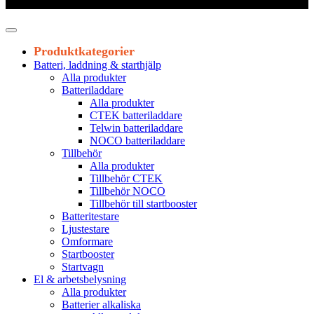
Leveranstid 1-3 arbetsdagar
Produktkategorier
Batteri, laddning & starthjälp
Alla produkter
Batteriladdare
Alla produkter
CTEK batteriladdare
Telwin batteriladdare
NOCO batteriladdare
Tillbehör
Alla produkter
Tillbehör CTEK
Tillbehör NOCO
Tillbehör till startbooster
Batteritestare
Ljustestare
Omformare
Startbooster
Startvagn
El & arbetsbelysning
Alla produkter
Batterier alkaliska