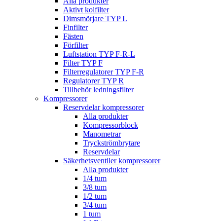
Alla produkter
Aktivt kolfilter
Dimsmörjare TYP L
Finfilter
Fästen
Förfilter
Luftstation TYP F-R-L
Filter TYP F
Filterregulatorer TYP F-R
Regulatorer TYP R
Tillbehör ledningsfilter
Kompressorer
Reservdelar kompressorer
Alla produkter
Kompressorblock
Manometrar
Tryckströmbrytare
Reservdelar
Säkerhetsventiler kompressorer
Alla produkter
1/4 tum
3/8 tum
1/2 tum
3/4 tum
1 tum