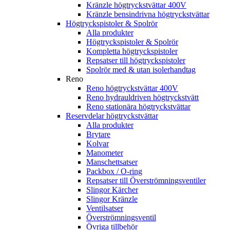
Kränzle högtryckstvättar 400V
Kränzle bensindrivna högtryckstvättar
Högtryckspistoler & Spolrör
Alla produkter
Högtryckspistoler & Spolrör
Kompletta högtryckspistoler
Repsatser till högtryckspistoler
Spolrör med & utan isolerhandtag
Reno
Reno högtryckstvättar 400V
Reno hydrauldriven högtryckstvätt
Reno stationära högtryckstvättar
Reservdelar högtryckstvättar
Alla produkter
Brytare
Kolvar
Manometer
Manschettsatser
Packbox / O-ring
Repsatser till Överströmningsventiler
Slingor Kärcher
Slingor Kränzle
Ventilsatser
Överströmningsventil
Övriga tillbehör