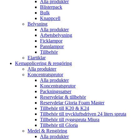
Alla produkter
Blisterpack
Bulk
Knappcell
Belysning
Alla produkter
Arbetsbelysning
Ficklampor
Pannlampor
Tillbehör
Elartiklar
Kemapplicering & rengöring
Alla produkter
Koncentratsprutor
Alla produkter
Koncentratsprutor
Packningssatser
Reservdelar & tillbehör
Reservdelar Gloria Foam Master
Tillbehör till K20 & K24
Tillbehör till tryckluftsdriven 24 liters spruta
Tillbehör till ryggspruta Miura
Tillbehör till Gloria
Medel & Rengöring
Alla produkter