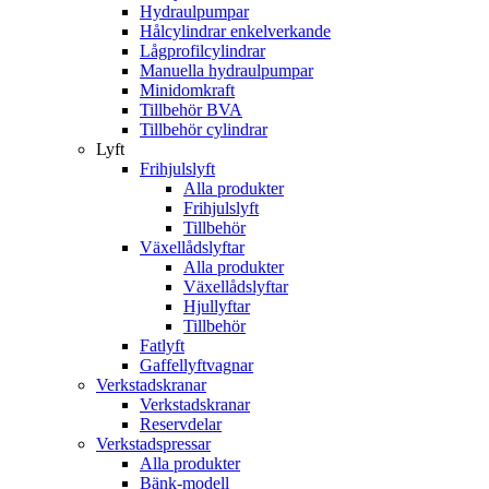
Hydraulpumpar
Hålcylindrar enkelverkande
Lågprofilcylindrar
Manuella hydraulpumpar
Minidomkraft
Tillbehör BVA
Tillbehör cylindrar
Lyft
Frihjulslyft
Alla produkter
Frihjulslyft
Tillbehör
Växellådslyftar
Alla produkter
Växellådslyftar
Hjullyftar
Tillbehör
Fatlyft
Gaffellyftvagnar
Verkstadskranar
Verkstadskranar
Reservdelar
Verkstadspressar
Alla produkter
Bänk-modell