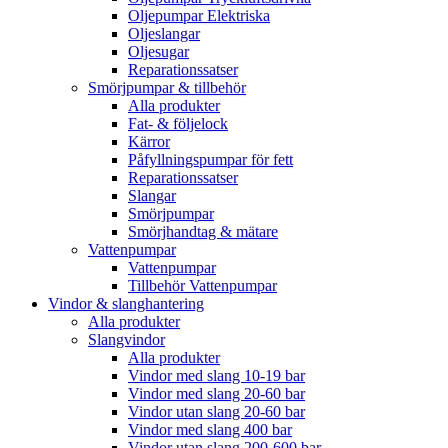
Oljepumpar Elektriska
Oljeslangar
Oljesugar
Reparationssatser
Smörjpumpar & tillbehör
Alla produkter
Fat- & följelock
Kärror
Påfyllningspumpar för fett
Reparationssatser
Slangar
Smörjpumpar
Smörjhandtag & mätare
Vattenpumpar
Vattenpumpar
Tillbehör Vattenpumpar
Vindor & slanghantering
Alla produkter
Slangvindor
Alla produkter
Vindor med slang 10-19 bar
Vindor med slang 20-60 bar
Vindor utan slang 20-60 bar
Vindor med slang 400 bar
Vindor utan slang 200-600 bar