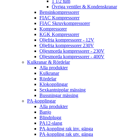
1 1/2 tum
Övriga ventiler & Kondenskranar
Bensinkompressorer
FIAC Kompressorer
FIAC Skruvkompressorer
Kompressorer
KGK Kompressorer
Oljefria kompressorer - 12V
Oljefria kompressorer 230V
Oljesmorda kompressorer - 230V
Oljesmorda kompressorer - 400V
Kulkranar & Rördelar
Alla produkter
Kulkranar
Rördelar
Klokopplingar
Sexkantnipplar mässing
Bussningar mässing
PA-kopplingar
Alla produkter
Banjo
Blindplugg
PA12-slang
PA-koppling rak inv. gänga
PA-koppling rak utv. gänga