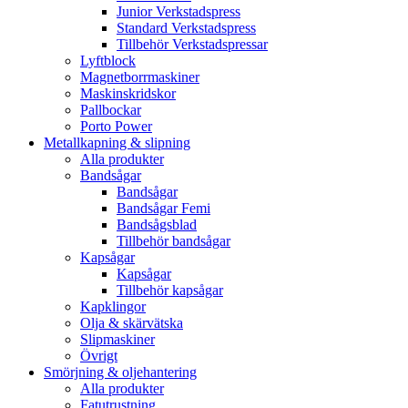
Junior Verkstadspress
Standard Verkstadspress
Tillbehör Verkstadspressar
Lyftblock
Magnetborrmaskiner
Maskinskridskor
Pallbockar
Porto Power
Metallkapning & slipning
Alla produkter
Bandsågar
Bandsågar
Bandsågar Femi
Bandsågsblad
Tillbehör bandsågar
Kapsågar
Kapsågar
Tillbehör kapsågar
Kapklingor
Olja & skärvätska
Slipmaskiner
Övrigt
Smörjning & oljehantering
Alla produkter
Fatutrustning