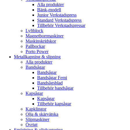
Alla produkter
Bänk-modell
Junior Verkstadspress
Standard Verkstadspress
Tillbehör Verkstadspressar
Lyftblock
Magnetborrmaskiner
Maskinskridskor
Pallbockar
Porto Power
Metallkapning & slipning
Alla produkter
Bandsågar
Bandsågar
Bandsågar Femi
Bandsågsblad
Tillbehör bandsågar
Kapsågar
Kapsågar
Tillbehör kapsågar
Kapklingor
Olja & skärvätska
Slipmaskiner
Övrigt
Smörjning & oljehantering