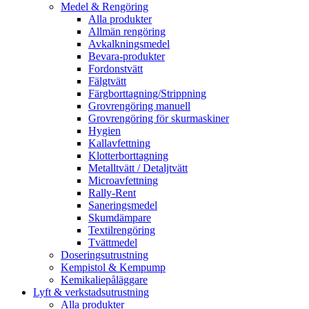
Medel & Rengöring
Alla produkter
Allmän rengöring
Avkalkningsmedel
Bevara-produkter
Fordonstvätt
Fälgtvätt
Färgborttagning/Strippning
Grovrengöring manuell
Grovrengöring för skurmaskiner
Hygien
Kallavfettning
Klotterborttagning
Metalltvätt / Detaljtvätt
Microavfettning
Rally-Rent
Saneringsmedel
Skumdämpare
Textilrengöring
Tvättmedel
Doseringsutrustning
Kempistol & Kempump
Kemikaliepåläggare
Lyft & verkstadsutrustning
Alla produkter