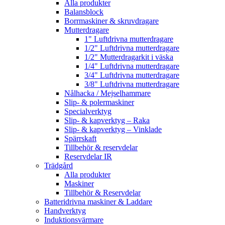
Alla produkter
Balansblock
Borrmaskiner & skruvdragare
Mutterdragare
1" Luftdrivna mutterdragare
1/2" Luftdrivna mutterdragare
1/2" Mutterdragarkit i väska
1/4" Luftdrivna mutterdragare
3/4" Luftdrivna mutterdragare
3/8" Luftdrivna mutterdragare
Nålhacka / Mejselhammare
Slip- & polermaskiner
Specialverktyg
Slip- & kapverktyg – Raka
Slip- & kapverktyg – Vinklade
Spärrskaft
Tillbehör & reservdelar
Reservdelar IR
Trädgård
Alla produkter
Maskiner
Tillbehör & Reservdelar
Batteridrivna maskiner & Laddare
Handverktyg
Induktionsvärmare