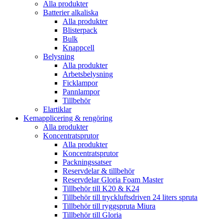
Alla produkter
Batterier alkaliska
Alla produkter
Blisterpack
Bulk
Knappcell
Belysning
Alla produkter
Arbetsbelysning
Ficklampor
Pannlampor
Tillbehör
Elartiklar
Kemapplicering & rengöring
Alla produkter
Koncentratsprutor
Alla produkter
Koncentratsprutor
Packningssatser
Reservdelar & tillbehör
Reservdelar Gloria Foam Master
Tillbehör till K20 & K24
Tillbehör till tryckluftsdriven 24 liters spruta
Tillbehör till ryggspruta Miura
Tillbehör till Gloria