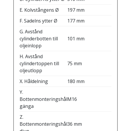
E. Kolvstångens Ø
197 mm
F. Sadelns ytter Ø
177 mm
G. Avstånd
cylinderbotten till
101 mm
oljeinlopp
H. Avstånd
cylindertoppen till
75 mm
oljeutlopp
X. Håldelning
180 mm
Y.
Bottenmonteringshål
M16
gänga
Z.
Bottenmonteringshål
36 mm
djup