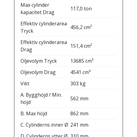
Max cylinder
117,0 ton
kapacitet Drag
Effektiv cylinderarea
456,2 cm²
Tryck
Effektiv cylinderarea
151,4 cm²
Drag
Oljevolym Tryck
13685 cm³
Oljevolym Drag
4541 cm³
Vikt
303 kg
A. Bygghöjd / Min.
562 mm
höjd
B. Max höjd
862 mm
C. Cylinderns inner Ø
241 mm
D. Cylinderns ytter Ø
310 mm