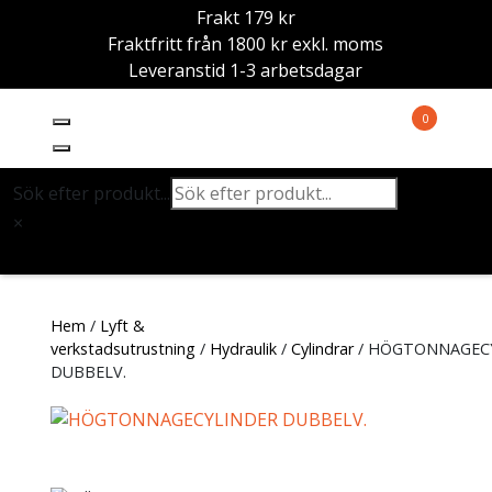
Frakt 179 kr
Fraktfritt från 1800 kr exkl. moms
Leveranstid 1-3 arbetsdagar
0
Sök efter produkt...
×
Hem
/
Lyft &
verkstadsutrustning
/
Hydraulik
/
Cylindrar
/ HÖGTONNAGEC
DUBBELV.