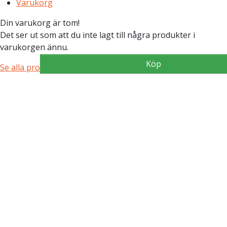
Varukorg
Din varukorg är tom!
Det ser ut som att du inte lagt till några produkter i
varukorgen ännu.
Köp
Köp
Köp
Köp
Se alla produkter