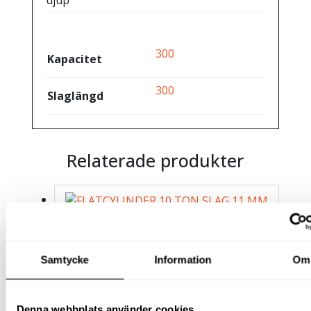
300
Kapacitet
300
Slaglängd
Relaterade produkter
FLATCYLINDER 10 TON SLAG
11 MM
Samtycke
Information
Om
2 925
kr
exkl moms
(
3 656.25
kr
inkl moms)
Denna webbplats använder cookies