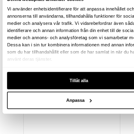
Vi använder enhetsidentifierare för att anpassa innehållet oc
annonserna till användarna, tillhandahålla funktioner för socia
medier och analysera vår trafik. Vi vidarebefordrar även såd
identifierare och annan information från din enhet till de socia
medier och annons- och analysföretag som vi samarbetar m
Dessa kan i sin tur kombinera informationen med annan info
som du har tillhandahållit eller som de har samlat in när du h
använt deras tjänster.
LÅGPROFILCYLINDER 10 TON
Tillåt alla
3 646
kr
exkl moms
Anpassa
(
4 557.50
kr
inkl moms)