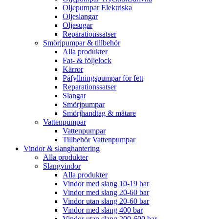
Oljepumpar Elektriska
Oljeslangar
Oljesugar
Reparationssatser
Smörjpumpar & tillbehör
Alla produkter
Fat- & följelock
Kärror
Påfyllningspumpar för fett
Reparationssatser
Slangar
Smörjpumpar
Smörjhandtag & mätare
Vattenpumpar
Vattenpumpar
Tillbehör Vattenpumpar
Vindor & slanghantering
Alla produkter
Slangvindor
Alla produkter
Vindor med slang 10-19 bar
Vindor med slang 20-60 bar
Vindor utan slang 20-60 bar
Vindor med slang 400 bar
Vindor utan slang 200-600 bar