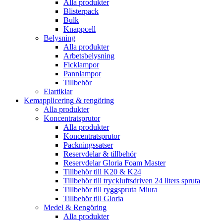
Alla produkter
Blisterpack
Bulk
Knappcell
Belysning
Alla produkter
Arbetsbelysning
Ficklampor
Pannlampor
Tillbehör
Elartiklar
Kemapplicering & rengöring
Alla produkter
Koncentratsprutor
Alla produkter
Koncentratsprutor
Packningssatser
Reservdelar & tillbehör
Reservdelar Gloria Foam Master
Tillbehör till K20 & K24
Tillbehör till tryckluftsdriven 24 liters spruta
Tillbehör till ryggspruta Miura
Tillbehör till Gloria
Medel & Rengöring
Alla produkter