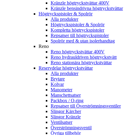
Kränzle högtryckstvättar 400V
Kränzle bensindrivna högtryckstvättar
Högtryckspistoler & Spolrör
Alla produkter
Högtryckspistoler & Spolrör
Kompletta högtryckspistoler
Repsatser till högtryckspistoler
Spolrör med & utan isolerhandtag
Reno
Reno högtryckstvättar 400V
Reno hydrauldriven högtryckstvätt
Reno stationära högtryckstvättar
Reservdelar högtryckstvättar
Alla produkter
Brytare
Kolvar
Manometer
Manschettsatser
Packbox / O-ring
Repsatser till Överströmningsventiler
Slingor Kärcher
Slingor Kränzle
Ventilsatser
Överströmningsventil
Övriga tillbehör