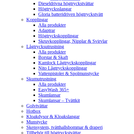
Dieseldrivna högtryckstvättar
Högtrycksslangar
Gloria batteridriven högtryckstvätt
Kopplingar
Alla produkter
Adaptrar
Högtryckskopplingar
Skruvkopplingar, Nipplar & Svirvlar
Lågtrycksutrustning
Alla produkter
Borstar & Skaft
Kamlock Lågtryckskopplingar
Nito Lågtryckskopplingar
Vattenpistoler & Spolmunstycke
Skumutrustning
Alla produkter
EasyWash 365+
Skumlansar
Skumlansar – Tvättkit
Golvtvättar
Hotbox
Kloakdysor & Kloakslangar
Munstycke
Skensystem, tvätthallsbommar & draperi
Tillbehör till högtryckstvättar