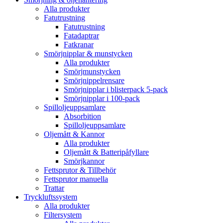
Alla produkter
Fatutrustning
Fatutrustning
Fatadaptrar
Fatkranar
Smörjnipplar & munstycken
Alla produkter
Smörjmunstycken
Smörjnippelrensare
Smörjnipplar i blisterpack 5-pack
Smörjnipplar i 100-pack
Spilloljeuppsamlare
Absorbition
Spilloljeuppsamlare
Oljemått & Kannor
Alla produkter
Oljemått & Batteripåfyllare
Smörjkannor
Fettsprutor & Tillbehör
Fettsprutor manuella
Trattar
Tryckluftssystem
Alla produkter
Filtersystem