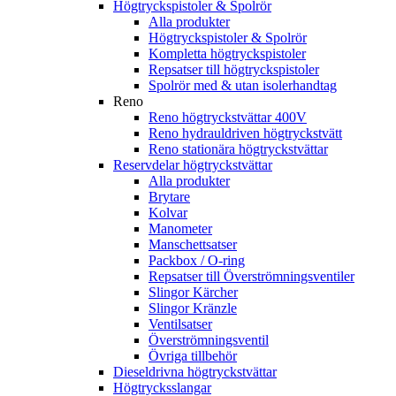
Högtryckspistoler & Spolrör
Alla produkter
Högtryckspistoler & Spolrör
Kompletta högtryckspistoler
Repsatser till högtryckspistoler
Spolrör med & utan isolerhandtag
Reno
Reno högtryckstvättar 400V
Reno hydrauldriven högtryckstvätt
Reno stationära högtryckstvättar
Reservdelar högtryckstvättar
Alla produkter
Brytare
Kolvar
Manometer
Manschettsatser
Packbox / O-ring
Repsatser till Överströmningsventiler
Slingor Kärcher
Slingor Kränzle
Ventilsatser
Överströmningsventil
Övriga tillbehör
Dieseldrivna högtryckstvättar
Högtrycksslangar