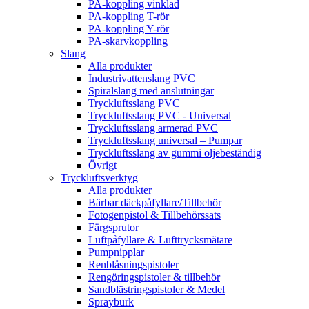
PA-koppling vinklad
PA-koppling T-rör
PA-koppling Y-rör
PA-skarvkoppling
Slang
Alla produkter
Industrivattenslang PVC
Spiralslang med anslutningar
Tryckluftsslang PVC
Tryckluftsslang PVC - Universal
Tryckluftsslang armerad PVC
Tryckluftsslang universal – Pumpar
Tryckluftsslang av gummi oljebeständig
Övrigt
Tryckluftsverktyg
Alla produkter
Bärbar däckpåfyllare/Tillbehör
Fotogenpistol & Tillbehörssats
Färgsprutor
Luftpåfyllare & Lufttrycksmätare
Pumpnipplar
Renblåsningspistoler
Rengöringspistoler & tillbehör
Sandblästringspistoler & Medel
Sprayburk