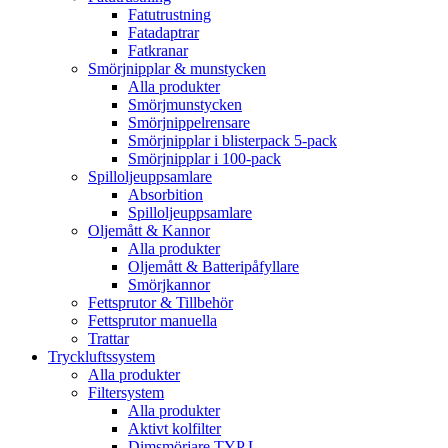
Fatutrustning
Fatadaptrar
Fatkranar
Smörjnipplar & munstycken
Alla produkter
Smörjmunstycken
Smörjnippelrensare
Smörjnipplar i blisterpack 5-pack
Smörjnipplar i 100-pack
Spilloljeuppsamlare
Absorbition
Spilloljeuppsamlare
Oljemått & Kannor
Alla produkter
Oljemått & Batteripåfyllare
Smörjkannor
Fettsprutor & Tillbehör
Fettsprutor manuella
Trattar
Tryckluftssystem
Alla produkter
Filtersystem
Alla produkter
Aktivt kolfilter
Dimsmörjare TYP L