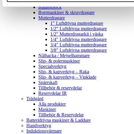
Alla produkter
Balansblock
Borrmaskiner & skruvdragare
Mutterdragare
1" Luftdrivna mutterdragare
1/2" Luftdrivna mutterdragare
1/2" Mutterdragarkit i väska
1/4" Luftdrivna mutterdragare
3/4" Luftdrivna mutterdragare
3/8" Luftdrivna mutterdragare
Nålhacka / Mejselhammare
Slip- & polermaskiner
Specialverktyg
Slip- & kapverktyg – Raka
Slip- & kapverktyg – Vinklade
Spärrskaft
Tillbehör & reservdelar
Reservdelar IR
Trädgård
Alla produkter
Maskiner
Tillbehör & Reservdelar
Batteridrivna maskiner & Laddare
Handverktyg
Induktionsvärmare