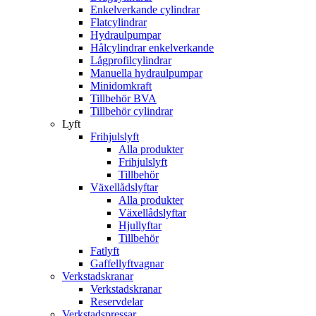
Enkelverkande cylindrar
Flatcylindrar
Hydraulpumpar
Hålcylindrar enkelverkande
Lågprofilcylindrar
Manuella hydraulpumpar
Minidomkraft
Tillbehör BVA
Tillbehör cylindrar
Lyft
Frihjulslyft
Alla produkter
Frihjulslyft
Tillbehör
Växellådslyftar
Alla produkter
Växellådslyftar
Hjullyftar
Tillbehör
Fatlyft
Gaffellyftvagnar
Verkstadskranar
Verkstadskranar
Reservdelar
Verkstadspressar