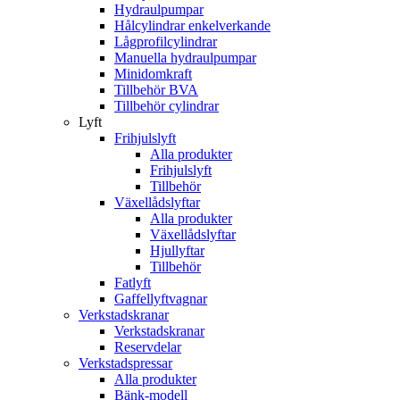
Hydraulpumpar
Hålcylindrar enkelverkande
Lågprofilcylindrar
Manuella hydraulpumpar
Minidomkraft
Tillbehör BVA
Tillbehör cylindrar
Lyft
Frihjulslyft
Alla produkter
Frihjulslyft
Tillbehör
Växellådslyftar
Alla produkter
Växellådslyftar
Hjullyftar
Tillbehör
Fatlyft
Gaffellyftvagnar
Verkstadskranar
Verkstadskranar
Reservdelar
Verkstadspressar
Alla produkter
Bänk-modell