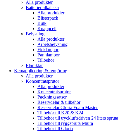
Alla produkter
Batterier alkaliska
Alla produkter
Blisterpack
Bulk
Knappcell
Belysning
Alla produkter
Arbetsbelysning
Ficklampor
Pannlampor
Tillbehör
Elartiklar
Kemapplicering & rengöring
Alla produkter
Koncentratsprutor
Alla produkter
Koncentratsprutor
Packningssatser
Reservdelar & tillbehör
Reservdelar Gloria Foam Master
Tillbehör till K20 & K24
Tillbehör till tryckluftsdriven 24 liters spruta
Tillbehör till ryggspruta Miura
Tillbehör till Gloria