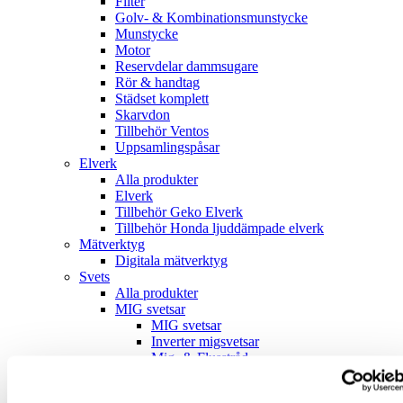
Filter
Golv- & Kombinationsmunstycke
Munstycke
Motor
Reservdelar dammsugare
Rör & handtag
Städset komplett
Skarvdon
Tillbehör Ventos
Uppsamlingspåsar
Elverk
Alla produkter
Elverk
Tillbehör Geko Elverk
Tillbehör Honda ljuddämpade elverk
Mätverktyg
Digitala mätverktyg
Svets
Alla produkter
MIG svetsar
MIG svetsar
Inverter migsvetsar
Mig- & Flusstråd
Tillbehör Migsvets
Slangpaket Migsvetsar