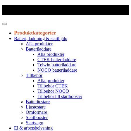
Frakt 179 kr
|
Fraktfritt från 1800 kr exkl. moms
|
Leveranstid 1-3
arbetsdagar
Produktkategorier
Batteri, laddning & starthjälp
Alla produkter
Batteriladdare
Alla produkter
CTEK batteriladdare
Telwin batteriladdare
NOCO batteriladdare
Tillbehör
Alla produkter
Tillbehör CTEK
Tillbehör NOCO
Tillbehör till startbooster
Batteritestare
Ljustestare
Omformare
Startbooster
Startvagn
El & arbetsbelysning