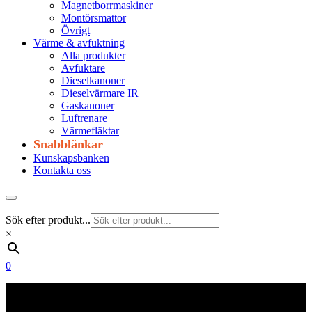
Magnetborrmaskiner
Montörsmattor
Övrigt
Värme & avfuktning
Alla produkter
Avfuktare
Dieselkanoner
Dieselvärmare IR
Gaskanoner
Luftrenare
Värmefläktar
Snabblänkar
Kunskapsbanken
Kontakta oss
Sök efter produkt...
×
0
Frakt 179 kr
Fraktfritt från 1800 kr exkl. moms