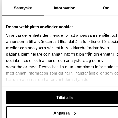
Trådmatarhjul MIG-svetsar
MMA / Pinnsvets
Samtycke
Information
Om
MMA / Pinnsvets
Kopplingar & Svetskabel
Tillbehör MMA / Pinnsvets
Motorsvetsar
Denna webbplats använder cookies
Motorsvetsar
Tillbehör Motorsvetsar
Vi använder enhetsidentifierare för att anpassa innehållet oc
Plasmaskärare
annonserna till användarna, tillhandahålla funktioner för socia
Plasmaskärare
medier och analysera vår trafik. Vi vidarebefordrar även
Munstycke
Tillbehör
sådana identifierare och annan information från din enhet till 
TIG svetsar
sociala medier och annons- och analysföretag som vi
TIG svetsar
samarbetar med. Dessa kan i sin tur kombinera information
Tigtråd
Tillbehör Tigsvets
med annan information som du har tillhandahållit eller som d
Gassvetsutrustning
har samlat in när du har använt deras tjänster.
Skärmunstycken & svetsinsatser
Invertersvetsar
Rikt- & punktsvetsverktyg
Reduceringsventiler
Tillåt alla
Svetselektroder
Svetshjälmar
Tillbehör
Anpassa
Tryckluftsverktyg