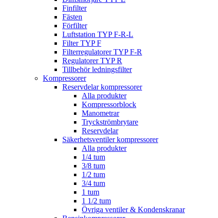
Finfilter
Fästen
Förfilter
Luftstation TYP F-R-L
Filter TYP F
Filterregulatorer TYP F-R
Regulatorer TYP R
Tillbehör ledningsfilter
Kompressorer
Reservdelar kompressorer
Alla produkter
Kompressorblock
Manometrar
Tryckströmbrytare
Reservdelar
Säkerhetsventiler kompressorer
Alla produkter
1/4 tum
3/8 tum
1/2 tum
3/4 tum
1 tum
1 1/2 tum
Övriga ventiler & Kondenskranar