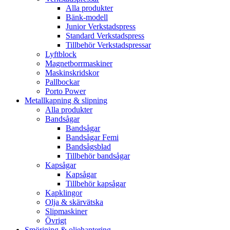
Alla produkter
Bänk-modell
Junior Verkstadspress
Standard Verkstadspress
Tillbehör Verkstadspressar
Lyftblock
Magnetborrmaskiner
Maskinskridskor
Pallbockar
Porto Power
Metallkapning & slipning
Alla produkter
Bandsågar
Bandsågar
Bandsågar Femi
Bandsågsblad
Tillbehör bandsågar
Kapsågar
Kapsågar
Tillbehör kapsågar
Kapklingor
Olja & skärvätska
Slipmaskiner
Övrigt
Smörjning & oljehantering