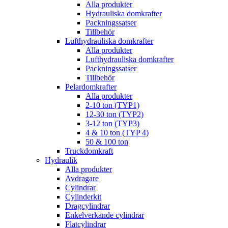
Alla produkter
Hydrauliska domkrafter
Packningssatser
Tillbehör
Lufthydrauliska domkrafter
Alla produkter
Lufthydrauliska domkrafter
Packningssatser
Tillbehör
Pelardomkrafter
Alla produkter
2-10 ton (TYP1)
12-30 ton (TYP2)
3-12 ton (TYP3)
4 & 10 ton (TYP 4)
50 & 100 ton
Truckdomkraft
Hydraulik
Alla produkter
Avdragare
Cylindrar
Cylinderkit
Dragcylindrar
Enkelverkande cylindrar
Flatcylindrar