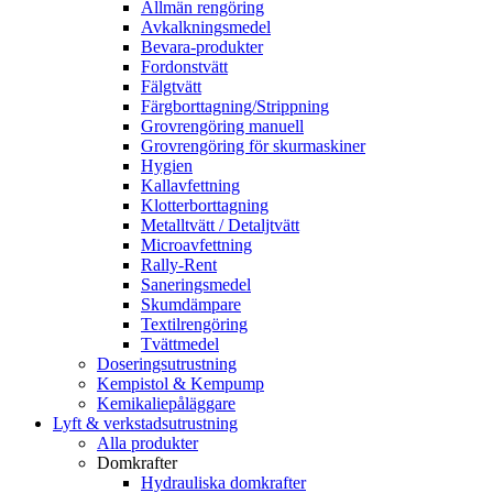
Allmän rengöring
Avkalkningsmedel
Bevara-produkter
Fordonstvätt
Fälgtvätt
Färgborttagning/Strippning
Grovrengöring manuell
Grovrengöring för skurmaskiner
Hygien
Kallavfettning
Klotterborttagning
Metalltvätt / Detaljtvätt
Microavfettning
Rally-Rent
Saneringsmedel
Skumdämpare
Textilrengöring
Tvättmedel
Doseringsutrustning
Kempistol & Kempump
Kemikaliepåläggare
Lyft & verkstadsutrustning
Alla produkter
Domkrafter
Hydrauliska domkrafter