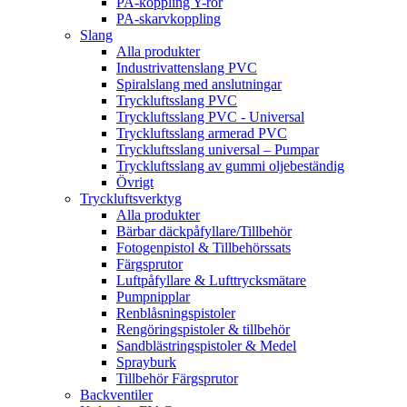
PA-koppling Y-rör
PA-skarvkoppling
Slang
Alla produkter
Industrivattenslang PVC
Spiralslang med anslutningar
Tryckluftsslang PVC
Tryckluftsslang PVC - Universal
Tryckluftsslang armerad PVC
Tryckluftsslang universal – Pumpar
Tryckluftsslang av gummi oljebeständig
Övrigt
Tryckluftsverktyg
Alla produkter
Bärbar däckpåfyllare/Tillbehör
Fotogenpistol & Tillbehörssats
Färgsprutor
Luftpåfyllare & Lufttrycksmätare
Pumpnipplar
Renblåsningspistoler
Rengöringspistoler & tillbehör
Sandblästringspistoler & Medel
Sprayburk
Tillbehör Färgsprutor
Backventiler