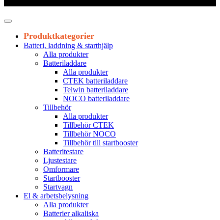
Leveranstid 1-3 arbetsdagar
Produktkategorier
Batteri, laddning & starthjälp
Alla produkter
Batteriladdare
Alla produkter
CTEK batteriladdare
Telwin batteriladdare
NOCO batteriladdare
Tillbehör
Alla produkter
Tillbehör CTEK
Tillbehör NOCO
Tillbehör till startbooster
Batteritestare
Ljustestare
Omformare
Startbooster
Startvagn
El & arbetsbelysning
Alla produkter
Batterier alkaliska