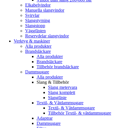
Elkabelvindor
Manuella slangvindor
Svirvlar
Slangstyrning
Slangstopp
Väggfästen
Reservdelar slangvindor
Verktyg & maskiner
Alla produkter
Brandsläckare
Alla produkter
Brandsläckare
Tillbehör brandsläckare
Dammsugare
Alla produkter
Slang & Tillbehör
Slang metervara
Slang komplett
Slangfäste
Textil- & Våtdammsugare
Textil- & Våtdammsugare
Tillbehör Textil- & våtdammsugare
Adaptrar
Dammsugare