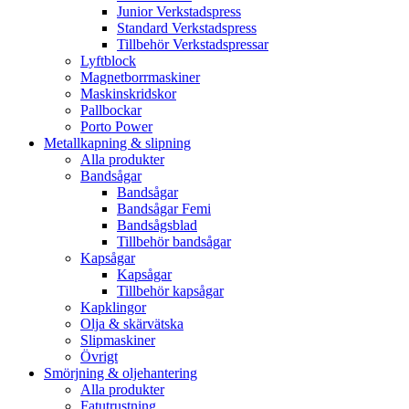
Junior Verkstadspress
Standard Verkstadspress
Tillbehör Verkstadspressar
Lyftblock
Magnetborrmaskiner
Maskinskridskor
Pallbockar
Porto Power
Metallkapning & slipning
Alla produkter
Bandsågar
Bandsågar
Bandsågar Femi
Bandsågsblad
Tillbehör bandsågar
Kapsågar
Kapsågar
Tillbehör kapsågar
Kapklingor
Olja & skärvätska
Slipmaskiner
Övrigt
Smörjning & oljehantering
Alla produkter
Fatutrustning