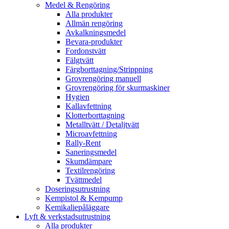
Medel & Rengöring
Alla produkter
Allmän rengöring
Avkalkningsmedel
Bevara-produkter
Fordonstvätt
Fälgtvätt
Färgborttagning/Strippning
Grovrengöring manuell
Grovrengöring för skurmaskiner
Hygien
Kallavfettning
Klotterborttagning
Metalltvätt / Detaljtvätt
Microavfettning
Rally-Rent
Saneringsmedel
Skumdämpare
Textilrengöring
Tvättmedel
Doseringsutrustning
Kempistol & Kempump
Kemikaliepåläggare
Lyft & verkstadsutrustning
Alla produkter