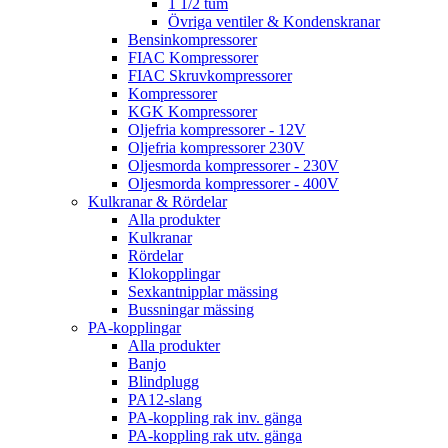
1 1/2 tum
Övriga ventiler & Kondenskranar
Bensinkompressorer
FIAC Kompressorer
FIAC Skruvkompressorer
Kompressorer
KGK Kompressorer
Oljefria kompressorer - 12V
Oljefria kompressorer 230V
Oljesmorda kompressorer - 230V
Oljesmorda kompressorer - 400V
Kulkranar & Rördelar
Alla produkter
Kulkranar
Rördelar
Klokopplingar
Sexkantnipplar mässing
Bussningar mässing
PA-kopplingar
Alla produkter
Banjo
Blindplugg
PA12-slang
PA-koppling rak inv. gänga
PA-koppling rak utv. gänga