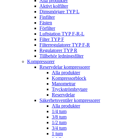
Alla produkter
Aktivt kolfilter
Dimsmörjare TYP L
Finfilter
Fästen
Förfilter
Luftstation TYP F-R-L
Filter TYP F
Filterregulatorer TYP F-R
Regulatorer TYP R
Tillbehör ledningsfilter
Kompressorer
Reservdelar kompressorer
Alla produkter
Kompressorblock
Manometrar
Tryckströmbrytare
Reservdelar
Säkerhetsventiler kompressorer
Alla produkter
1/4 tum
3/8 tum
1/2 tum
3/4 tum
1 tum