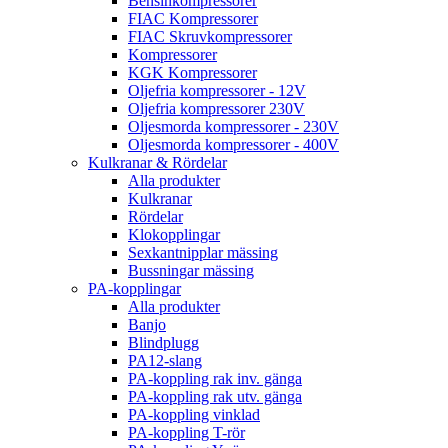
Bensinkompressorer
FIAC Kompressorer
FIAC Skruvkompressorer
Kompressorer
KGK Kompressorer
Oljefria kompressorer - 12V
Oljefria kompressorer 230V
Oljesmorda kompressorer - 230V
Oljesmorda kompressorer - 400V
Kulkranar & Rördelar
Alla produkter
Kulkranar
Rördelar
Klokopplingar
Sexkantnipplar mässing
Bussningar mässing
PA-kopplingar
Alla produkter
Banjo
Blindplugg
PA12-slang
PA-koppling rak inv. gänga
PA-koppling rak utv. gänga
PA-koppling vinklad
PA-koppling T-rör