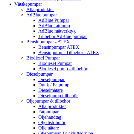
Vätskepumpar
Alla produkter
AdBlue pumpar
AdBlue Pumpar
AdBlue fatpump
AdBlue mätverktyg
Tillbehör AdBlue pumpar
Bensinpumpar - ATEX
Bensinpumpar ATEX
Bensinpump - Tillbehör - ATEX
Biodiesel Pumpar
Biodiesel Pumpar
Biodiesel pump - tillbehör
Dieselpumpar
Dieselpumpar
Dunk / Fatpump
Dieselmätare
Dieselpump tillbehör
Oljepumpar & tillbehör
Alla produkter
Fatpumpar
Oljehandtag
Oljedistributör
Oljemätare
Oljepumpar Tryckluftsdrivna