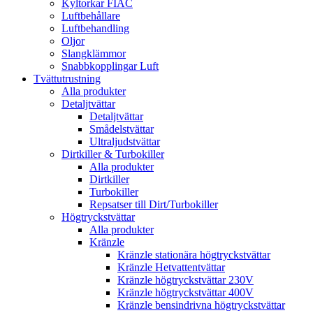
Kyltorkar FIAC
Luftbehållare
Luftbehandling
Oljor
Slangklämmor
Snabbkopplingar Luft
Tvättutrustning
Alla produkter
Detaljtvättar
Detaljtvättar
Smådelstvättar
Ultraljudstvättar
Dirtkiller & Turbokiller
Alla produkter
Dirtkiller
Turbokiller
Repsatser till Dirt/Turbokiller
Högtryckstvättar
Alla produkter
Kränzle
Kränzle stationära högtryckstvättar
Kränzle Hetvattentvättar
Kränzle högtryckstvättar 230V
Kränzle högtryckstvättar 400V
Kränzle bensindrivna högtryckstvättar