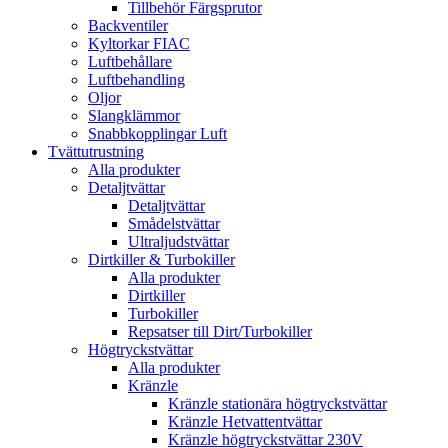
Tillbehör Färgsprutor
Backventiler
Kyltorkar FIAC
Luftbehållare
Luftbehandling
Oljor
Slangklämmor
Snabbkopplingar Luft
Tvättutrustning
Alla produkter
Detaljtvättar
Detaljtvättar
Smådelstvättar
Ultraljudstvättar
Dirtkiller & Turbokiller
Alla produkter
Dirtkiller
Turbokiller
Repsatser till Dirt/Turbokiller
Högtryckstvättar
Alla produkter
Kränzle
Kränzle stationära högtryckstvättar
Kränzle Hetvattentvättar
Kränzle högtryckstvättar 230V