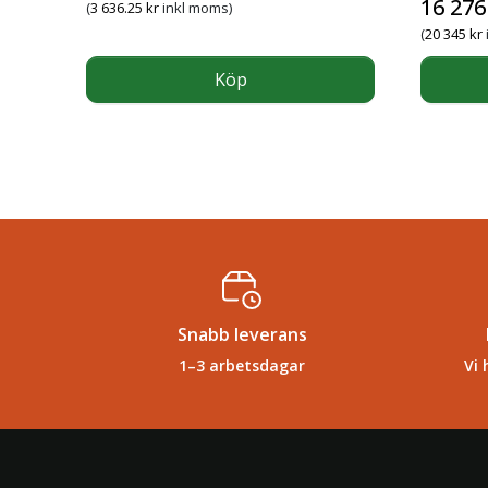
16 27
(
3 636.25
kr
inkl moms)
(
20 345
kr
Köp
Snabb leverans
1–3 arbetsdagar
Vi 