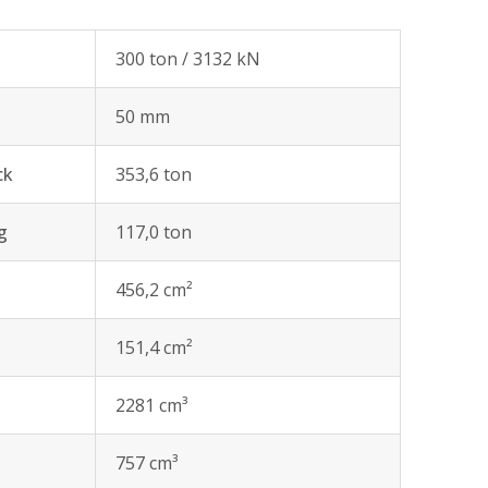
300 ton / 3132 kN
50 mm
ck
353,6 ton
g
117,0 ton
456,2 cm²
151,4 cm²
2281 cm³
757 cm³