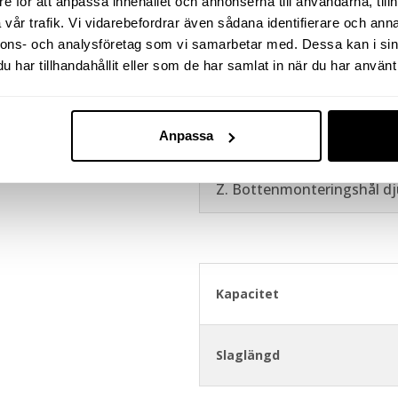
e för att anpassa innehållet och annonserna till användarna, tillh
vår trafik. Vi vidarebefordrar även sådana identifierare och anna
H. Avstånd cylindertoppen t
nnons- och analysföretag som vi samarbetar med. Dessa kan i sin
oljeutlopp
har tillhandahållit eller som de har samlat in när du har använt 
X. Håldelning
Anpassa
Y. Bottenmonteringshål g
Z. Bottenmonteringshål d
Kapacitet
Slaglängd