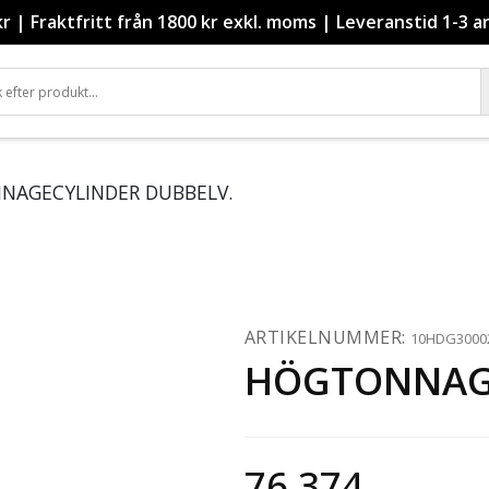
kr
|
Fraktfritt från 1800 kr exkl. moms
|
Leveranstid 1-3 a
NAGECYLINDER DUBBELV.
ARTIKELNUMMER:
10HDG3000
HÖGTONNAGE
76 374