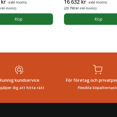
6
kr
16 632
kr
exkl moms
exkl moms
inkl moms)
(
20 790
kr
inkl moms)
Köp
Köp
Kunnig kundservice
För företag och privatpe
hjälper dig att hitta rätt
Flexibla köpalternati