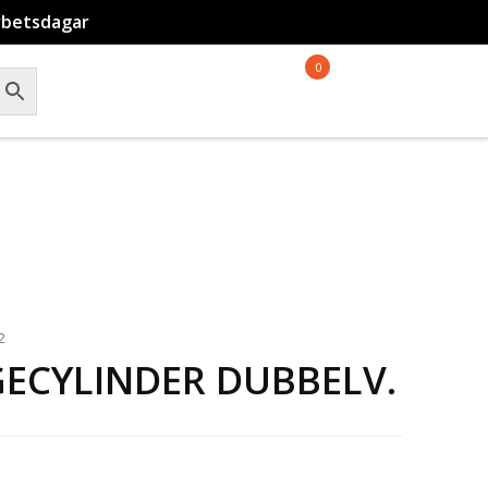
rbetsdagar
0
2
CYLINDER DUBBELV.