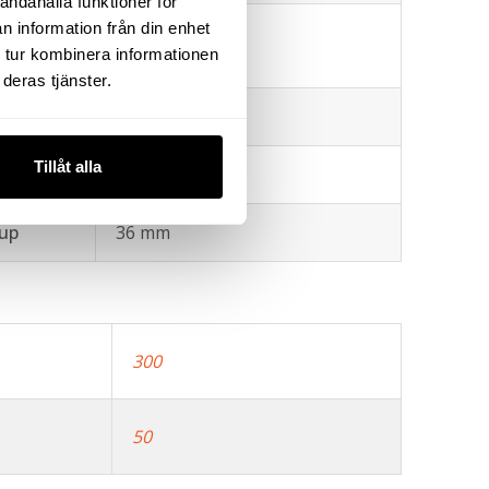
andahålla funktioner för
n information från din enhet
ill
75 mm
 tur kombinera informationen
deras tjänster.
180 mm
Tillåt alla
änga
M16
jup
36 mm
300
50