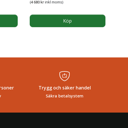
(
4 680
kr
inkl moms)
Köp
rsoner
Trygg och säker handel
v
Säkra betalsystem