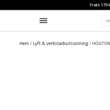
Frakt 179 
Hem
/
Lyft & verkstadsutrustning
/ HÖGTON