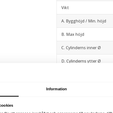
Vikt
A. Bygghöjd / Min. höjd
B. Max höjd
C. Cylinderns inner Ø
D. Cylinderns ytter Ø
E. Kolvstångens Ø
F. Sadelns ytter Ø
Information
G. Avstånd cylinderbotten t
cookies
oljeinlopp