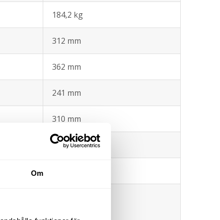
184,2 kg
312 mm
362 mm
241 mm
310 mm
197 mm
177 mm
Om
ill
101 mm