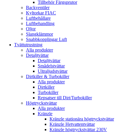
Tillbehör Färgsprutor
Backventiler
Kyltorkar FIAC
Luftbehållare
Luftbehandling
Oljor
Slangklämmor
Snabbkopplingar Luft
Tvättutrustning
Alla produkter
Detaljtvättar
Detaljtvättar
Smådelstvättar
Ultraljudstvättar
Dirtkiller & Turbokiller
Alla produkter
Dirtkiller
Turbokiller
Repsatser till Dirt/Turbokiller
Högtryckstvättar
Alla produkter
Kränzle
Kränzle stationära högtryckstvättar
Kränzle Hetvattentvättar
Kränzle högtryckstvättar 230V