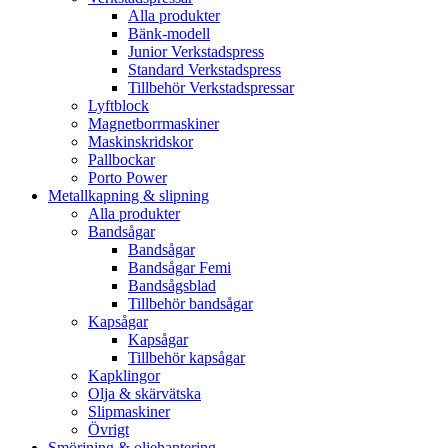
Alla produkter
Bänk-modell
Junior Verkstadspress
Standard Verkstadspress
Tillbehör Verkstadspressar
Lyftblock
Magnetborrmaskiner
Maskinskridskor
Pallbockar
Porto Power
Metallkapning & slipning
Alla produkter
Bandsågar
Bandsågar
Bandsågar Femi
Bandsågsblad
Tillbehör bandsågar
Kapsågar
Kapsågar
Tillbehör kapsågar
Kapklingor
Olja & skärvätska
Slipmaskiner
Övrigt
Smörjning & oljehantering