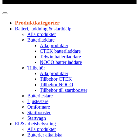
Leveranstid 1-3 arbetsdagar
Produktkategorier
Batteri, laddning & starthjälp
Alla produkter
Batteriladdare
Alla produkter
CTEK batteriladdare
Telwin batteriladdare
NOCO batteriladdare
Tillbehör
Alla produkter
Tillbehör CTEK
Tillbehör NOCO
Tillbehör till startbooster
Batteritestare
Ljustestare
Omformare
Startbooster
Startvagn
El & arbetsbelysning
Alla produkter
Batterier alkaliska