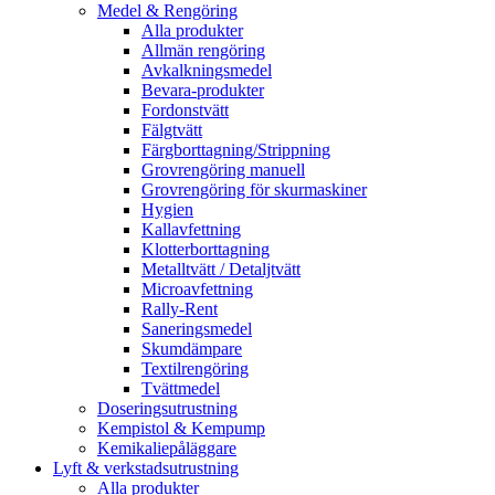
Medel & Rengöring
Alla produkter
Allmän rengöring
Avkalkningsmedel
Bevara-produkter
Fordonstvätt
Fälgtvätt
Färgborttagning/Strippning
Grovrengöring manuell
Grovrengöring för skurmaskiner
Hygien
Kallavfettning
Klotterborttagning
Metalltvätt / Detaljtvätt
Microavfettning
Rally-Rent
Saneringsmedel
Skumdämpare
Textilrengöring
Tvättmedel
Doseringsutrustning
Kempistol & Kempump
Kemikaliepåläggare
Lyft & verkstadsutrustning
Alla produkter