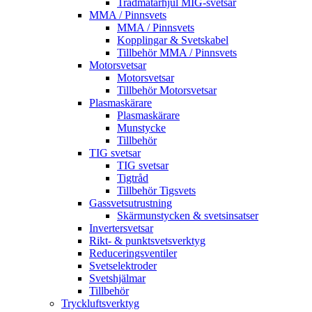
Trådmatarhjul MIG-svetsar
MMA / Pinnsvets
MMA / Pinnsvets
Kopplingar & Svetskabel
Tillbehör MMA / Pinnsvets
Motorsvetsar
Motorsvetsar
Tillbehör Motorsvetsar
Plasmaskärare
Plasmaskärare
Munstycke
Tillbehör
TIG svetsar
TIG svetsar
Tigtråd
Tillbehör Tigsvets
Gassvetsutrustning
Skärmunstycken & svetsinsatser
Invertersvetsar
Rikt- & punktsvetsverktyg
Reduceringsventiler
Svetselektroder
Svetshjälmar
Tillbehör
Tryckluftsverktyg