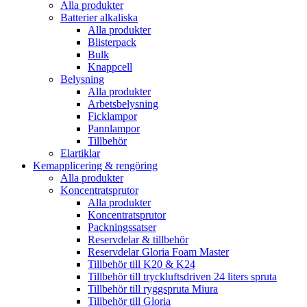
Alla produkter
Batterier alkaliska
Alla produkter
Blisterpack
Bulk
Knappcell
Belysning
Alla produkter
Arbetsbelysning
Ficklampor
Pannlampor
Tillbehör
Elartiklar
Kemapplicering & rengöring
Alla produkter
Koncentratsprutor
Alla produkter
Koncentratsprutor
Packningssatser
Reservdelar & tillbehör
Reservdelar Gloria Foam Master
Tillbehör till K20 & K24
Tillbehör till tryckluftsdriven 24 liters spruta
Tillbehör till ryggspruta Miura
Tillbehör till Gloria