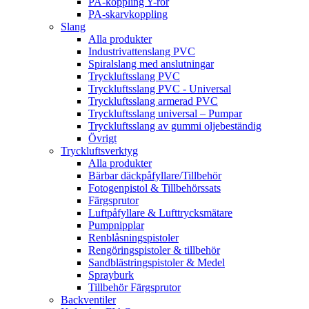
PA-koppling Y-rör
PA-skarvkoppling
Slang
Alla produkter
Industrivattenslang PVC
Spiralslang med anslutningar
Tryckluftsslang PVC
Tryckluftsslang PVC - Universal
Tryckluftsslang armerad PVC
Tryckluftsslang universal – Pumpar
Tryckluftsslang av gummi oljebeständig
Övrigt
Tryckluftsverktyg
Alla produkter
Bärbar däckpåfyllare/Tillbehör
Fotogenpistol & Tillbehörssats
Färgsprutor
Luftpåfyllare & Lufttrycksmätare
Pumpnipplar
Renblåsningspistoler
Rengöringspistoler & tillbehör
Sandblästringspistoler & Medel
Sprayburk
Tillbehör Färgsprutor
Backventiler