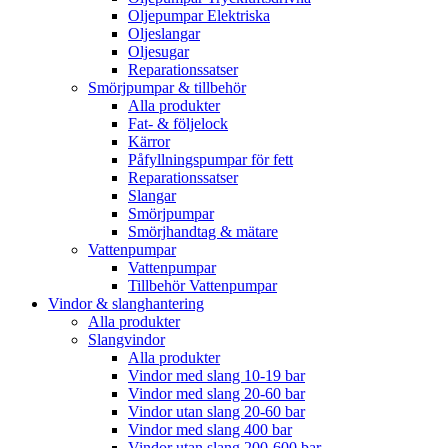
Oljepumpar Elektriska
Oljeslangar
Oljesugar
Reparationssatser
Smörjpumpar & tillbehör
Alla produkter
Fat- & följelock
Kärror
Påfyllningspumpar för fett
Reparationssatser
Slangar
Smörjpumpar
Smörjhandtag & mätare
Vattenpumpar
Vattenpumpar
Tillbehör Vattenpumpar
Vindor & slanghantering
Alla produkter
Slangvindor
Alla produkter
Vindor med slang 10-19 bar
Vindor med slang 20-60 bar
Vindor utan slang 20-60 bar
Vindor med slang 400 bar
Vindor utan slang 200-600 bar