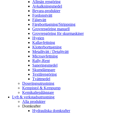
Allmän rengöring
Avkalkningsmedel
Bevara-produkter
Fordonstvätt
Fälgtvätt
Färgborttagning/Strippning
Grovrengöring manuell
Grovrengöring för skurmaskiner
Hygien
Kallavfettning
Klotterborttagning
Metalltvätt / Detaljtvätt
Microavfettning
Rally-Rent
Saneringsmedel
Skumdämpare
Textilrengöring
Tvättmedel
Doseringsutrustning
Kempistol & Kempump
Kemikaliepåläggare
Lyft & verkstadsutrustning
Alla produkter
Domkrafter
Hydrauliska domkrafter