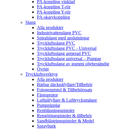
PA-koppling vinklad
PA-koppling T-rör
PA-koppling Y-rör
PA-skarvkoppling
Slang
Alla produkter
Industrivattenslang PVC
Spiralslang med anslutningar
Tryckluftsslang PVC
Tryckluftsslang PVC - Universal
Tryckluftsslang armerad PVC
Tryckluftsslang universal – Pumpar
Tryckluftsslang av gummi oljebeständig
Övrigt
Tryckluftsverktyg
Alla produkter
Bärbar däckpåfyllare/Tillbehör
Fotogenpistol & Tillbehörssats
Färgsprutor
Luftpåfyllare & Lufttrycksmätare
Pumpnipplar
Renblåsningspistoler
Rengöringspistoler & tillbehör
Sandblästringspistoler & Medel
Sprayburk