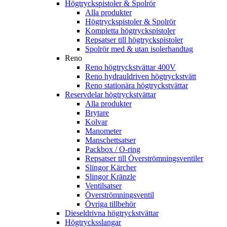
Högtryckspistoler & Spolrör
Alla produkter
Högtryckspistoler & Spolrör
Kompletta högtryckspistoler
Repsatser till högtryckspistoler
Spolrör med & utan isolerhandtag
Reno
Reno högtryckstvättar 400V
Reno hydrauldriven högtryckstvätt
Reno stationära högtryckstvättar
Reservdelar högtryckstvättar
Alla produkter
Brytare
Kolvar
Manometer
Manschettsatser
Packbox / O-ring
Repsatser till Överströmningsventiler
Slingor Kärcher
Slingor Kränzle
Ventilsatser
Överströmningsventil
Övriga tillbehör
Dieseldrivna högtryckstvättar
Högtrycksslangar