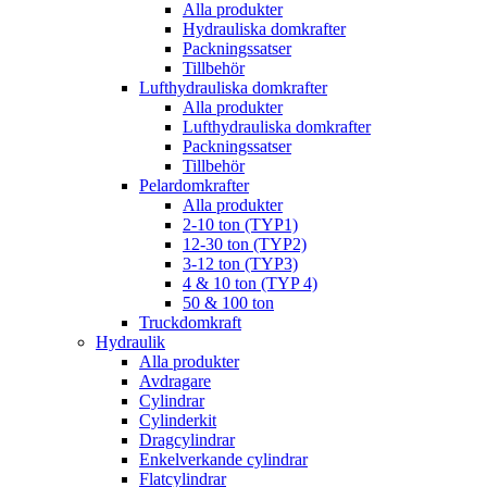
Alla produkter
Hydrauliska domkrafter
Packningssatser
Tillbehör
Lufthydrauliska domkrafter
Alla produkter
Lufthydrauliska domkrafter
Packningssatser
Tillbehör
Pelardomkrafter
Alla produkter
2-10 ton (TYP1)
12-30 ton (TYP2)
3-12 ton (TYP3)
4 & 10 ton (TYP 4)
50 & 100 ton
Truckdomkraft
Hydraulik
Alla produkter
Avdragare
Cylindrar
Cylinderkit
Dragcylindrar
Enkelverkande cylindrar
Flatcylindrar