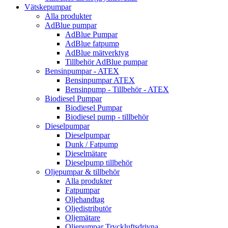
Vätskepumpar
Alla produkter
AdBlue pumpar
AdBlue Pumpar
AdBlue fatpump
AdBlue mätverktyg
Tillbehör AdBlue pumpar
Bensinpumpar - ATEX
Bensinpumpar ATEX
Bensinpump - Tillbehör - ATEX
Biodiesel Pumpar
Biodiesel Pumpar
Biodiesel pump - tillbehör
Dieselpumpar
Dieselpumpar
Dunk / Fatpump
Dieselmätare
Dieselpump tillbehör
Oljepumpar & tillbehör
Alla produkter
Fatpumpar
Oljehandtag
Oljedistributör
Oljemätare
Oljepumpar Tryckluftsdrivna