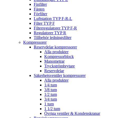
Finfilter
Fästen
Förfilter
Luftstation TYP F-R-L
Filter TYP F
Filterregulatorer TYP F-R
Regulatorer TYP R
Tillbehör ledningsfilter
Kompressorer
Reservdelar kompressorer
Alla produkter
Kompressorblock
Manometrar
Tryckströmbrytare
Reservdelar
Säkerhetsventiler kompressorer
Alla produkter
1/4 tum
3/8 tum
1/2 tum
3/4 tum
1 tum
1 1/2 tum
Övriga ventiler & Kondenskranar