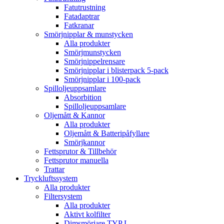
Fatutrustning
Fatadaptrar
Fatkranar
Smörjnipplar & munstycken
Alla produkter
Smörjmunstycken
Smörjnippelrensare
Smörjnipplar i blisterpack 5-pack
Smörjnipplar i 100-pack
Spilloljeuppsamlare
Absorbition
Spilloljeuppsamlare
Oljemått & Kannor
Alla produkter
Oljemått & Batteripåfyllare
Smörjkannor
Fettsprutor & Tillbehör
Fettsprutor manuella
Trattar
Tryckluftssystem
Alla produkter
Filtersystem
Alla produkter
Aktivt kolfilter
Dimsmörjare TYP L