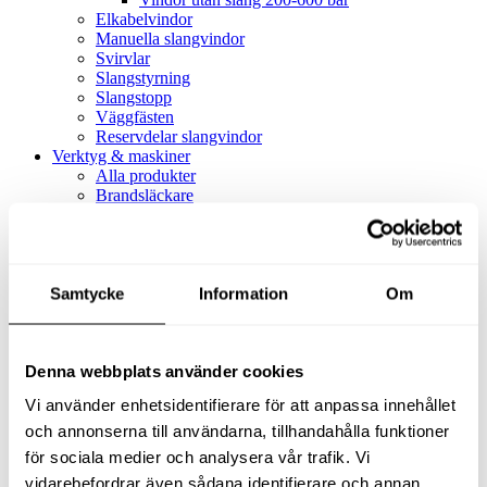
Elkabelvindor
Manuella slangvindor
Svirvlar
Slangstyrning
Slangstopp
Väggfästen
Reservdelar slangvindor
Verktyg & maskiner
Alla produkter
Brandsläckare
Alla produkter
Brandsläckare
Tillbehör brandsläckare
Dammsugare
Samtycke
Alla produkter
Information
Om
Slang & Tillbehör
Slang metervara
Slang komplett
Denna webbplats använder cookies
Slangfäste
Textil- & Våtdammsugare
Vi använder enhetsidentifierare för att anpassa innehållet
Textil- & Våtdammsugare
Tillbehör Textil- & våtdammsugare
och annonserna till användarna, tillhandahålla funktioner
Adaptrar
för sociala medier och analysera vår trafik. Vi
Dammsugare
vidarebefordrar även sådana identifierare och annan