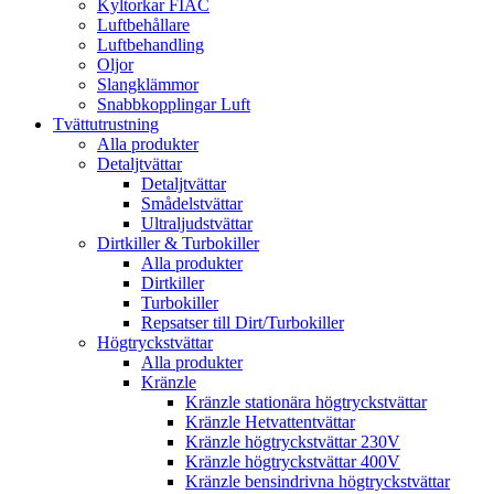
Kyltorkar FIAC
Luftbehållare
Luftbehandling
Oljor
Slangklämmor
Snabbkopplingar Luft
Tvättutrustning
Alla produkter
Detaljtvättar
Detaljtvättar
Smådelstvättar
Ultraljudstvättar
Dirtkiller & Turbokiller
Alla produkter
Dirtkiller
Turbokiller
Repsatser till Dirt/Turbokiller
Högtryckstvättar
Alla produkter
Kränzle
Kränzle stationära högtryckstvättar
Kränzle Hetvattentvättar
Kränzle högtryckstvättar 230V
Kränzle högtryckstvättar 400V
Kränzle bensindrivna högtryckstvättar