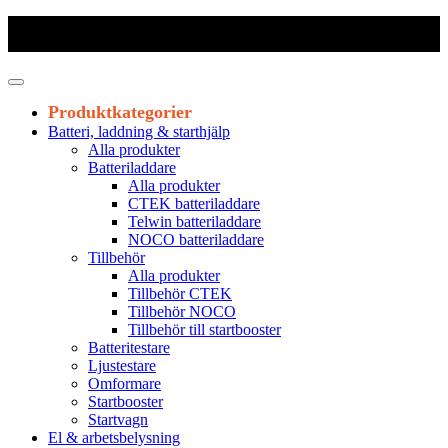
Frakt 179 kr
|
Fraktfritt från 1800 kr exkl. moms
|
Leveranstid 1-3
arbetsdagar
Produktkategorier
Batteri, laddning & starthjälp
Alla produkter
Batteriladdare
Alla produkter
CTEK batteriladdare
Telwin batteriladdare
NOCO batteriladdare
Tillbehör
Alla produkter
Tillbehör CTEK
Tillbehör NOCO
Tillbehör till startbooster
Batteritestare
Ljustestare
Omformare
Startbooster
Startvagn
El & arbetsbelysning