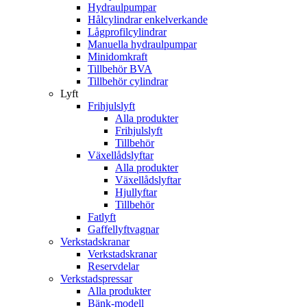
Hydraulpumpar
Hålcylindrar enkelverkande
Lågprofilcylindrar
Manuella hydraulpumpar
Minidomkraft
Tillbehör BVA
Tillbehör cylindrar
Lyft
Frihjulslyft
Alla produkter
Frihjulslyft
Tillbehör
Växellådslyftar
Alla produkter
Växellådslyftar
Hjullyftar
Tillbehör
Fatlyft
Gaffellyftvagnar
Verkstadskranar
Verkstadskranar
Reservdelar
Verkstadspressar
Alla produkter
Bänk-modell