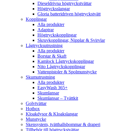
Dieseldrivna högtryckstvättar
Högtrycksslangar
Gloria batteridriven högtryckstvätt
Kopplingar
Alla produkter
Adaptrar
Högtryckskopplingar
Skruvkopplingar, Nipplar & Svirvlar
Lågtrycksutrustning
Alla produkter
Borstar & Skaft
Kamlock Lågtryckskopplingar
Nito Lågtryckskopplingar
Vattenpistoler & Spolmunstycke
Skumutrustning
Alla produkter
EasyWash 365+
Skumlansar
Skumlansar – Tvättkit
Golvtvättar
Hotbox
Kloakdysor & Kloakslangar
Munstycke
Skensystem, tvätthallsbommar & draperi
Tillbehör till högtryckstvättar