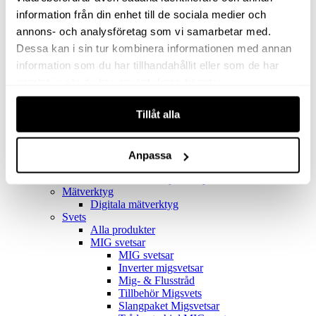
Filter
Golv- & Kombinationsmunstycke
information från din enhet till de sociala medier och
Munstycke
annons- och analysföretag som vi samarbetar med.
Motor
Dessa kan i sin tur kombinera informationen med annan
Reservdelar dammsugare
Rör & handtag
information som du har tillhandahållit eller som de har
Städset komplett
samlat in när du har använt deras tjänster.
Skarvdon
Tillbehör Ventos
Tillåt alla
Uppsamlingspåsar
Elverk
Alla produkter
Elverk
Anpassa
Tillbehör Geko Elverk
Tillbehör Honda ljuddämpade elverk
Mätverktyg
Digitala mätverktyg
Svets
Alla produkter
MIG svetsar
MIG svetsar
Inverter migsvetsar
Mig- & Flusstråd
Tillbehör Migsvets
Slangpaket Migsvetsar