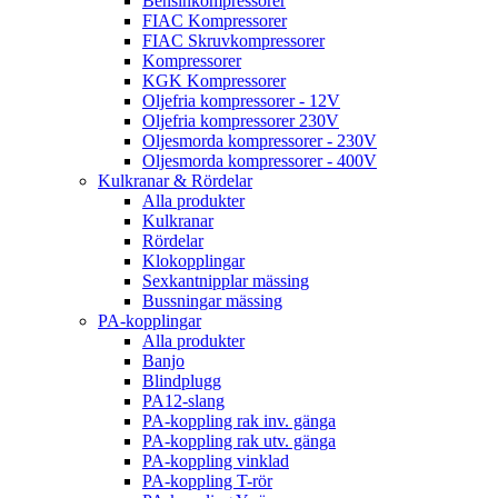
Bensinkompressorer
FIAC Kompressorer
FIAC Skruvkompressorer
Kompressorer
KGK Kompressorer
Oljefria kompressorer - 12V
Oljefria kompressorer 230V
Oljesmorda kompressorer - 230V
Oljesmorda kompressorer - 400V
Kulkranar & Rördelar
Alla produkter
Kulkranar
Rördelar
Klokopplingar
Sexkantnipplar mässing
Bussningar mässing
PA-kopplingar
Alla produkter
Banjo
Blindplugg
PA12-slang
PA-koppling rak inv. gänga
PA-koppling rak utv. gänga
PA-koppling vinklad
PA-koppling T-rör