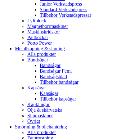
Junior Verkstadspress
Standard Verkstadspress
Tillbehör Verkstadspressar
Lyftblock
Magnetborrmaskiner
Maskinskridskor
Pallbockar
Porto Power
Metallkapning & slipning
Alla produkter
Bandsågar
Bandsågar
Bandsågar Femi
Bandsågsblad
Tillbehör bandsågar
Kapsågar
Kapsågar
Tillbehör kapsågar
Kapklingor
Olja & skärvätska
Slipmaskiner
Övrigt
Smörjning & oljehantering
Alla produkter
Fatutrustning