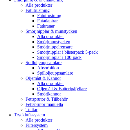
Alla produkter
Fatutrustning
Fatutrustning
Fatadaptrar
Fatkranar
Smörjnipplar & munstycken
Alla produkter
Smörjmunstycken
Smörjnippelrensare
Smörjnipplar i blisterpack 5-pack
Smörjnipplar i 100-pack
Spilloljeuppsamlare
Absorbition
Spilloljeuppsamlare
Oljemått & Kannor
Alla produkter
Oljemått & Batteripåfyllare
Smörjkannor
Fettsprutor & Tillbehör
Fettsprutor manuella
Trattar
Tryckluftssystem
Alla produkter
Filtersystem