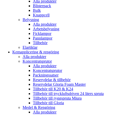
Alla produkter
Blisterpack
Bulk
Knappcell
Belysning
Alla produkter
Arbetsbelysning
Ficklampor
Pannlampor
Tillbehör
Elartiklar
Kemapplicering & rengöring
Alla produkter
Koncentratsprutor
Alla produkter
Koncentratsprutor
Packningssatser
Reservdelar & tillbehör
Reservdelar Gloria Foam Master
Tillbehör till K20 & K24
Tillbehör till tryckluftsdriven 24 liters spruta
Tillbehör till ryggspruta Miura
Tillbehör till Gloria
Medel & Rengöring
Alla produkter