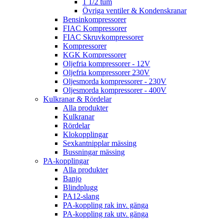
1 1/2 tum
Övriga ventiler & Kondenskranar
Bensinkompressorer
FIAC Kompressorer
FIAC Skruvkompressorer
Kompressorer
KGK Kompressorer
Oljefria kompressorer - 12V
Oljefria kompressorer 230V
Oljesmorda kompressorer - 230V
Oljesmorda kompressorer - 400V
Kulkranar & Rördelar
Alla produkter
Kulkranar
Rördelar
Klokopplingar
Sexkantnipplar mässing
Bussningar mässing
PA-kopplingar
Alla produkter
Banjo
Blindplugg
PA12-slang
PA-koppling rak inv. gänga
PA-koppling rak utv. gänga