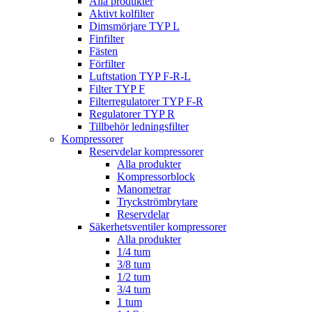
Alla produkter
Aktivt kolfilter
Dimsmörjare TYP L
Finfilter
Fästen
Förfilter
Luftstation TYP F-R-L
Filter TYP F
Filterregulatorer TYP F-R
Regulatorer TYP R
Tillbehör ledningsfilter
Kompressorer
Reservdelar kompressorer
Alla produkter
Kompressorblock
Manometrar
Tryckströmbrytare
Reservdelar
Säkerhetsventiler kompressorer
Alla produkter
1/4 tum
3/8 tum
1/2 tum
3/4 tum
1 tum