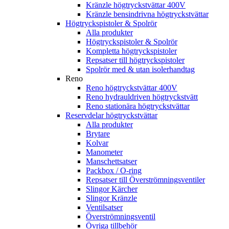
Kränzle högtryckstvättar 400V
Kränzle bensindrivna högtryckstvättar
Högtryckspistoler & Spolrör
Alla produkter
Högtryckspistoler & Spolrör
Kompletta högtryckspistoler
Repsatser till högtryckspistoler
Spolrör med & utan isolerhandtag
Reno
Reno högtryckstvättar 400V
Reno hydrauldriven högtryckstvätt
Reno stationära högtryckstvättar
Reservdelar högtryckstvättar
Alla produkter
Brytare
Kolvar
Manometer
Manschettsatser
Packbox / O-ring
Repsatser till Överströmningsventiler
Slingor Kärcher
Slingor Kränzle
Ventilsatser
Överströmningsventil
Övriga tillbehör