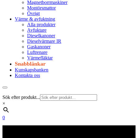
Magnetborrmaskiner
Montörsmattor
Övrigt
Värme & avfuktning
Alla produkter
Avfuktare
Dieselkanoner
Dieselvärmare IR
Gaskanoner
Luftrenare
Värmefläktar
Snabblänkar
Kunskapsbanken
Kontakta oss
Sök efter produkt...
×
0
Frakt 179 kr
Fraktfritt från 1800 kr exkl. moms