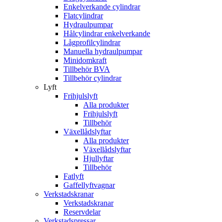
Enkelverkande cylindrar
Flatcylindrar
Hydraulpumpar
Hålcylindrar enkelverkande
Lågprofilcylindrar
Manuella hydraulpumpar
Minidomkraft
Tillbehör BVA
Tillbehör cylindrar
Lyft
Frihjulslyft
Alla produkter
Frihjulslyft
Tillbehör
Växellådslyftar
Alla produkter
Växellådslyftar
Hjullyftar
Tillbehör
Fatlyft
Gaffellyftvagnar
Verkstadskranar
Verkstadskranar
Reservdelar
Verkstadspressar