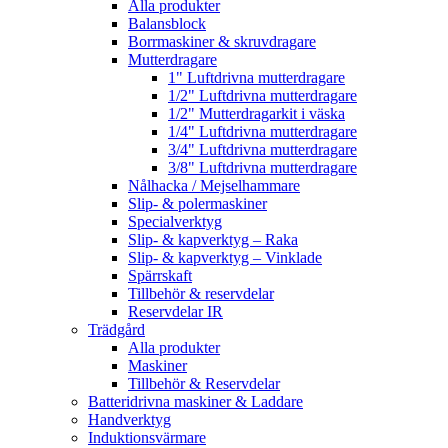
Alla produkter
Balansblock
Borrmaskiner & skruvdragare
Mutterdragare
1" Luftdrivna mutterdragare
1/2" Luftdrivna mutterdragare
1/2" Mutterdragarkit i väska
1/4" Luftdrivna mutterdragare
3/4" Luftdrivna mutterdragare
3/8" Luftdrivna mutterdragare
Nålhacka / Mejselhammare
Slip- & polermaskiner
Specialverktyg
Slip- & kapverktyg – Raka
Slip- & kapverktyg – Vinklade
Spärrskaft
Tillbehör & reservdelar
Reservdelar IR
Trädgård
Alla produkter
Maskiner
Tillbehör & Reservdelar
Batteridrivna maskiner & Laddare
Handverktyg
Induktionsvärmare