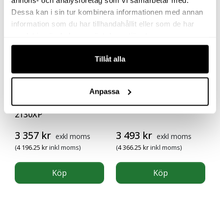
Dessa kan i sin tur kombinera informationen med annan
information som du har tillhandahållit eller som de har
samlat in när du har använt deras tjänster.
Tillåt alla
Anpassa
MUTTERDRAGARE 1/2″
SLIPMASKIN 4151-HL
2130XP
3 357
kr
3 493
kr
exkl moms
exkl moms
(
4 196.25
kr
inkl moms)
(
4 366.25
kr
inkl moms)
Köp
Köp