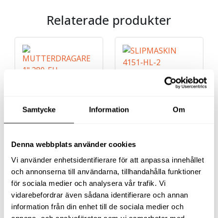
Relaterade produkter
Samtycke
Information
Om
MUTTERDRAGARE 1″
SLIPMASKIN 4151-HL-2
280-EU
Denna webbplats använder cookies
38 331
kr
4 131
kr
exkl moms
exkl moms
Vi använder enhetsidentifierare för att anpassa innehållet
(
47 913.75
kr
inkl moms)
(
5 163.75
kr
inkl moms)
och annonserna till användarna, tillhandahålla funktioner
för sociala medier och analysera vår trafik. Vi
Köp
Köp
vidarebefordrar även sådana identifierare och annan
information från din enhet till de sociala medier och
annons- och analysföretag som vi samarbetar med.