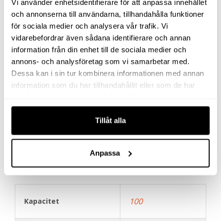
Vi använder enhetsidentifierare för att anpassa innehållet
K. Utvändig gänga på
60 mm
och annonserna till användarna, tillhandahålla funktioner
cylinderrör längd
för sociala medier och analysera vår trafik. Vi
vidarebefordrar även sådana identifierare och annan
X. Håldelning
178 mm
information från din enhet till de sociala medier och
annons- och analysföretag som vi samarbetar med.
Y.
Dessa kan i sin tur kombinera informationen med annan
Bottenmonteringshål
5/8″-11UNC
information som du har tillhandahållit eller som de har
gänga
samlat in när du har använt deras tjänster.
Z.
Tillåt alla
Bottenmonteringshål
19 mm
djup
Anpassa
100
Kapacitet