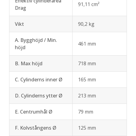
Effektiv cylinderarea
91,11 cm²
Drag
Vikt
90,2 kg
A. Bygghöjd / Min.
461 mm
höjd
B. Max höjd
718 mm
C. Cylinderns inner Ø
165 mm
D. Cylinderns ytter Ø
213 mm
E. Centrumhål Ø
79 mm
F. Kolvstångens Ø
125 mm