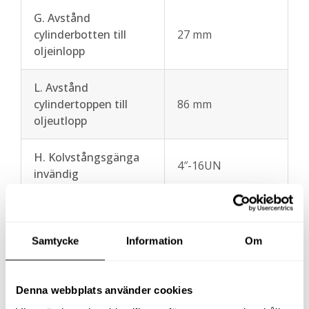
G. Avstånd
cylinderbotten till
27 mm
oljeinlopp
L. Avstånd
cylindertoppen till
86 mm
oljeutlopp
H. Kolvstångsgänga
4″-16UN
invändig
I. Kolvstångsgänga
27 mm
invändig längd
Samtycke
Information
Om
J. Utvändig gänga på
8 3/8″-12N
cylinderrör Ø
Denna webbplats använder cookies