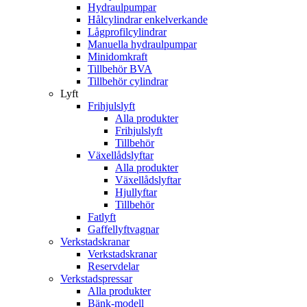
Hydraulpumpar
Hålcylindrar enkelverkande
Lågprofilcylindrar
Manuella hydraulpumpar
Minidomkraft
Tillbehör BVA
Tillbehör cylindrar
Lyft
Frihjulslyft
Alla produkter
Frihjulslyft
Tillbehör
Växellådslyftar
Alla produkter
Växellådslyftar
Hjullyftar
Tillbehör
Fatlyft
Gaffellyftvagnar
Verkstadskranar
Verkstadskranar
Reservdelar
Verkstadspressar
Alla produkter
Bänk-modell