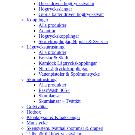
Dieseldrivna högtryckstvättar
Högtrycksslangar
Gloria batteridriven högtryckstvätt
Kopplingar
Alla produkter
Adaptrar
Högtryckskopplingar
Skruvkopplingar, Nipplar & Svirvlar
Lågtrycksutrustning
Alla produkter
Borstar & Skaft
Kamlock Lågtryckskopplingar
Nito Lågtryckskopplingar
Vattenpistoler & Spolmunstycke
Skumutrustning
Alla produkter
EasyWash 365+
Skumlansar
Skumlansar – Tvättkit
Golvtvättar
Hotbox
Kloakdysor & Kloakslangar
Munstycke
Skensystem, tvätthallsbommar & draperi
Tillbehör till högtryckstvättar