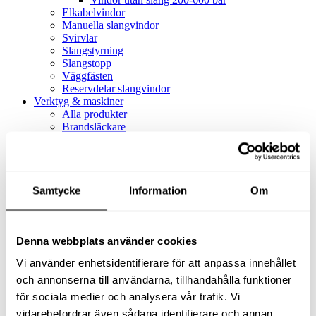
Elkabelvindor
Manuella slangvindor
Svirvlar
Slangstyrning
Slangstopp
Väggfästen
Reservdelar slangvindor
Verktyg & maskiner
Alla produkter
Brandsläckare
Alla produkter
Brandsläckare
Tillbehör brandsläckare
Dammsugare
Samtycke
Alla produkter
Information
Om
Slang & Tillbehör
Slang metervara
Slang komplett
Denna webbplats använder cookies
Slangfäste
Textil- & Våtdammsugare
Vi använder enhetsidentifierare för att anpassa innehållet
Textil- & Våtdammsugare
Tillbehör Textil- & våtdammsugare
och annonserna till användarna, tillhandahålla funktioner
Adaptrar
för sociala medier och analysera vår trafik. Vi
Dammsugare
vidarebefordrar även sådana identifierare och annan