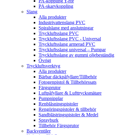
PA-koppling Y-rör
PA-skarvkoppling
Slang
Alla produkter
Industrivattenslang PVC
Spiralslang med anslutningar
Tryckluftsslang PVC
Tryckluftsslang PVC - Universal
Tryckluftsslang armerad PVC
Tryckluftsslang universal – Pumpar
Tryckluftsslang av gummi oljebeständig
Övrigt
Tryckluftsverktyg
Alla produkter
Bärbar däckpåfyllare/Tillbehör
Fotogenpistol & Tillbehörssats
Färgsprutor
Luftpåfyllare & Lufttrycksmätare
Pumpnipplar
Renblåsningspistoler
Rengöringspistoler & tillbehör
Sandblästringspistoler & Medel
Sprayburk
Tillbehör Färgsprutor
Backventiler