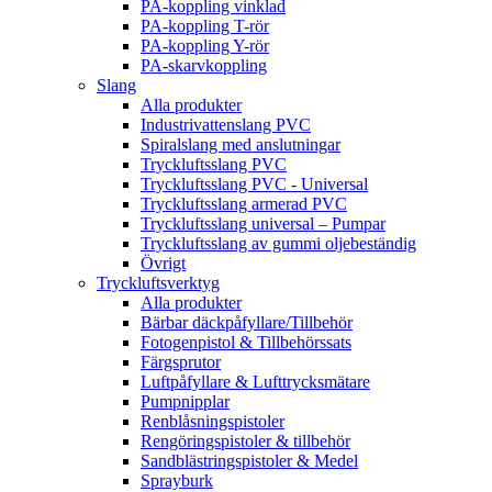
PA-koppling vinklad
PA-koppling T-rör
PA-koppling Y-rör
PA-skarvkoppling
Slang
Alla produkter
Industrivattenslang PVC
Spiralslang med anslutningar
Tryckluftsslang PVC
Tryckluftsslang PVC - Universal
Tryckluftsslang armerad PVC
Tryckluftsslang universal – Pumpar
Tryckluftsslang av gummi oljebeständig
Övrigt
Tryckluftsverktyg
Alla produkter
Bärbar däckpåfyllare/Tillbehör
Fotogenpistol & Tillbehörssats
Färgsprutor
Luftpåfyllare & Lufttrycksmätare
Pumpnipplar
Renblåsningspistoler
Rengöringspistoler & tillbehör
Sandblästringspistoler & Medel
Sprayburk