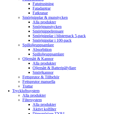
Fatutrustning
Fatadaptrar
Fatkranar
Smörjnipplar & munstycken
Alla produkter
Smörjmunstycken
Smörjnippelrensare
Smörjnipplar i blisterpack 5-pack
Smörjnipplar i 100-pack
Spilloljeuppsamlare
Absorbition
Spilloljeuppsamlare
Oljemått & Kannor
Alla produkter
Oljemått & Batteripåfyllare
Smörjkannor
Fettsprutor & Tillbehör
Fettsprutor manuella
Trattar
Tryckluftssystem
Alla produkter
Filtersystem
Alla produkter
Aktivt kolfilter
Dimsmörjare TYP L