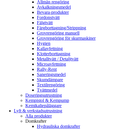
Allmän rengöring
Avkalkningsmedel
Bevara-produkter
Fordonstvätt
Fälgtvätt
Färgborttagning/Strippning
Grovrengöring manuell
Grovrengöring för skurmaskiner
Hygien
Kallavfettning
Klotterborttagning
Metalltvätt / Detaljtvätt
Microavfettning
Rally-Rent
Saneringsmedel
Skumdämpare
Textilrengöring
Tvättmedel
Doseringsutrustning
Kempistol & Kempump
Kemikaliepåläggare
Lyft & verkstadsutrustning
Alla produkter
Domkrafter
Hydrauliska domkrafter