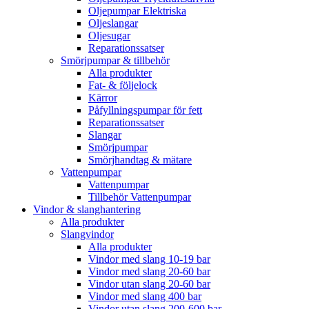
Oljepumpar Elektriska
Oljeslangar
Oljesugar
Reparationssatser
Smörjpumpar & tillbehör
Alla produkter
Fat- & följelock
Kärror
Påfyllningspumpar för fett
Reparationssatser
Slangar
Smörjpumpar
Smörjhandtag & mätare
Vattenpumpar
Vattenpumpar
Tillbehör Vattenpumpar
Vindor & slanghantering
Alla produkter
Slangvindor
Alla produkter
Vindor med slang 10-19 bar
Vindor med slang 20-60 bar
Vindor utan slang 20-60 bar
Vindor med slang 400 bar
Vindor utan slang 200-600 bar