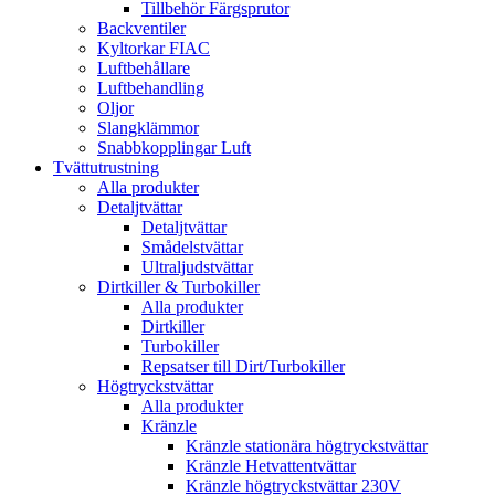
Tillbehör Färgsprutor
Backventiler
Kyltorkar FIAC
Luftbehållare
Luftbehandling
Oljor
Slangklämmor
Snabbkopplingar Luft
Tvättutrustning
Alla produkter
Detaljtvättar
Detaljtvättar
Smådelstvättar
Ultraljudstvättar
Dirtkiller & Turbokiller
Alla produkter
Dirtkiller
Turbokiller
Repsatser till Dirt/Turbokiller
Högtryckstvättar
Alla produkter
Kränzle
Kränzle stationära högtryckstvättar
Kränzle Hetvattentvättar
Kränzle högtryckstvättar 230V