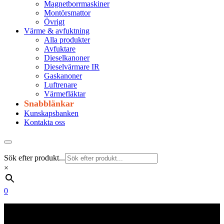
Magnetborrmaskiner
Montörsmattor
Övrigt
Värme & avfuktning
Alla produkter
Avfuktare
Dieselkanoner
Dieselvärmare IR
Gaskanoner
Luftrenare
Värmefläktar
Snabblänkar
Kunskapsbanken
Kontakta oss
Sök efter produkt...
×
0
Frakt 179 kr
Fraktfritt från 1800 kr exkl. moms