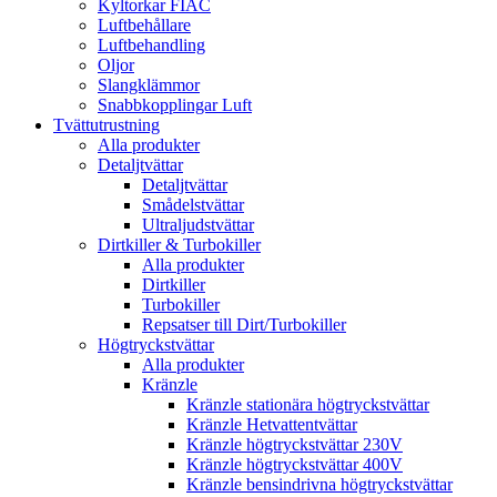
Kyltorkar FIAC
Luftbehållare
Luftbehandling
Oljor
Slangklämmor
Snabbkopplingar Luft
Tvättutrustning
Alla produkter
Detaljtvättar
Detaljtvättar
Smådelstvättar
Ultraljudstvättar
Dirtkiller & Turbokiller
Alla produkter
Dirtkiller
Turbokiller
Repsatser till Dirt/Turbokiller
Högtryckstvättar
Alla produkter
Kränzle
Kränzle stationära högtryckstvättar
Kränzle Hetvattentvättar
Kränzle högtryckstvättar 230V
Kränzle högtryckstvättar 400V
Kränzle bensindrivna högtryckstvättar