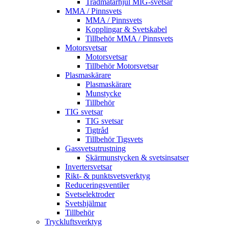
Trådmatarhjul MIG-svetsar
MMA / Pinnsvets
MMA / Pinnsvets
Kopplingar & Svetskabel
Tillbehör MMA / Pinnsvets
Motorsvetsar
Motorsvetsar
Tillbehör Motorsvetsar
Plasmaskärare
Plasmaskärare
Munstycke
Tillbehör
TIG svetsar
TIG svetsar
Tigtråd
Tillbehör Tigsvets
Gassvetsutrustning
Skärmunstycken & svetsinsatser
Invertersvetsar
Rikt- & punktsvetsverktyg
Reduceringsventiler
Svetselektroder
Svetshjälmar
Tillbehör
Tryckluftsverktyg