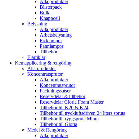
Alla produkter
Blisterpack
Bulk
Knappcell
Belysning
Alla produkter
Arbetsbelysning
Ficklampor
Pannlampor
Tillbehör
Elartiklar
Kemapplicering & rengöring
Alla produkter
Koncentratsprutor
Alla produkter
Koncentratsprutor
Packningssatser
Reservdelar & tillbehör
Reservdelar Gloria Foam Master
Tillbehör till K20 & K24
Tillbehör till tryckluftsdriven 24 liters spruta
Tillbehör till ryggspruta Miura
Tillbehör till Gloria
Medel & Rengöring
Alla produkter