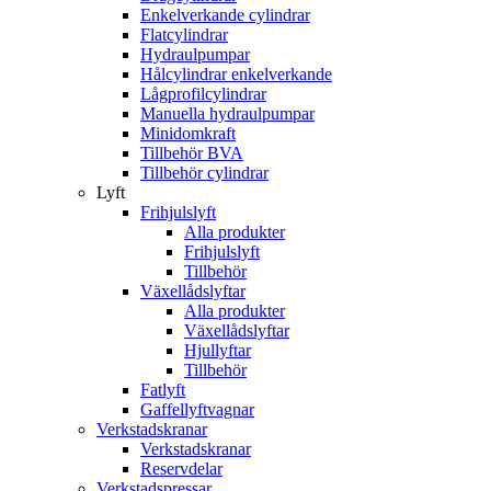
Enkelverkande cylindrar
Flatcylindrar
Hydraulpumpar
Hålcylindrar enkelverkande
Lågprofilcylindrar
Manuella hydraulpumpar
Minidomkraft
Tillbehör BVA
Tillbehör cylindrar
Lyft
Frihjulslyft
Alla produkter
Frihjulslyft
Tillbehör
Växellådslyftar
Alla produkter
Växellådslyftar
Hjullyftar
Tillbehör
Fatlyft
Gaffellyftvagnar
Verkstadskranar
Verkstadskranar
Reservdelar
Verkstadspressar