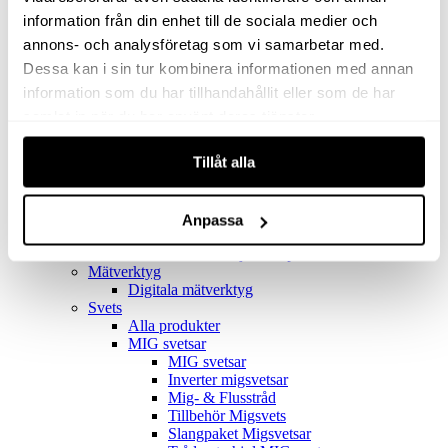
Filter
Golv- & Kombinationsmunstycke
information från din enhet till de sociala medier och
Munstycke
annons- och analysföretag som vi samarbetar med.
Motor
Dessa kan i sin tur kombinera informationen med annan
Reservdelar dammsugare
Rör & handtag
information som du har tillhandahållit eller som de har
Städset komplett
samlat in när du har använt deras tjänster.
Skarvdon
Tillbehör Ventos
Tillåt alla
Uppsamlingspåsar
Elverk
Alla produkter
Elverk
Anpassa
Tillbehör Geko Elverk
Tillbehör Honda ljuddämpade elverk
Mätverktyg
Digitala mätverktyg
Svets
Alla produkter
MIG svetsar
MIG svetsar
Inverter migsvetsar
Mig- & Flusstråd
Tillbehör Migsvets
Slangpaket Migsvetsar