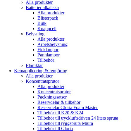
Alla produkter
Batterier alkaliska
Alla produkter
Blisterpack
Bulk
Knappcell
Belysning
Alla produkter
Arbetsbelysning
Ficklampor
Pannlampor
Tillbehör
Elartiklar
Kemapplicering & rengöring
Alla produkter
Koncentratsprutor
Alla produkter
Koncentratsprutor
Packningssatser
Reservdelar & tillbehör
Reservdelar Gloria Foam Master
Tillbehör till K20 & K24
Tillbehör till tryckluftsdriven 24 liters spruta
Tillbehör till ryggspruta Miura
Tillbehör till Gloria