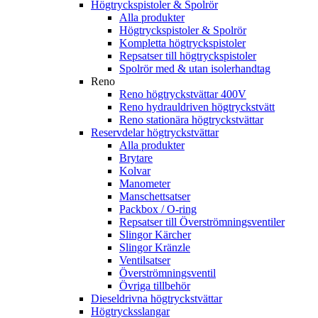
Högtryckspistoler & Spolrör
Alla produkter
Högtryckspistoler & Spolrör
Kompletta högtryckspistoler
Repsatser till högtryckspistoler
Spolrör med & utan isolerhandtag
Reno
Reno högtryckstvättar 400V
Reno hydrauldriven högtryckstvätt
Reno stationära högtryckstvättar
Reservdelar högtryckstvättar
Alla produkter
Brytare
Kolvar
Manometer
Manschettsatser
Packbox / O-ring
Repsatser till Överströmningsventiler
Slingor Kärcher
Slingor Kränzle
Ventilsatser
Överströmningsventil
Övriga tillbehör
Dieseldrivna högtryckstvättar
Högtrycksslangar