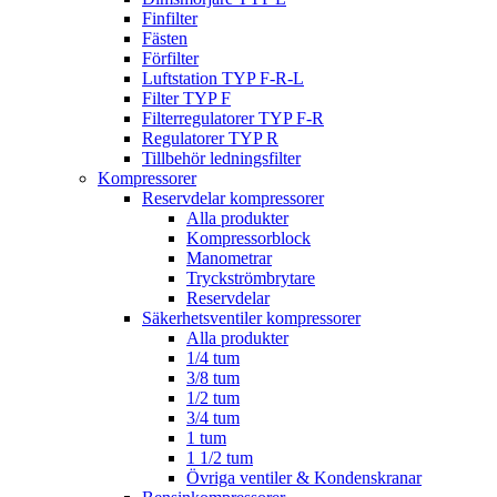
Finfilter
Fästen
Förfilter
Luftstation TYP F-R-L
Filter TYP F
Filterregulatorer TYP F-R
Regulatorer TYP R
Tillbehör ledningsfilter
Kompressorer
Reservdelar kompressorer
Alla produkter
Kompressorblock
Manometrar
Tryckströmbrytare
Reservdelar
Säkerhetsventiler kompressorer
Alla produkter
1/4 tum
3/8 tum
1/2 tum
3/4 tum
1 tum
1 1/2 tum
Övriga ventiler & Kondenskranar