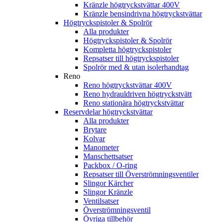
Kränzle högtryckstvättar 400V
Kränzle bensindrivna högtryckstvättar
Högtryckspistoler & Spolrör
Alla produkter
Högtryckspistoler & Spolrör
Kompletta högtryckspistoler
Repsatser till högtryckspistoler
Spolrör med & utan isolerhandtag
Reno
Reno högtryckstvättar 400V
Reno hydrauldriven högtryckstvätt
Reno stationära högtryckstvättar
Reservdelar högtryckstvättar
Alla produkter
Brytare
Kolvar
Manometer
Manschettsatser
Packbox / O-ring
Repsatser till Överströmningsventiler
Slingor Kärcher
Slingor Kränzle
Ventilsatser
Överströmningsventil
Övriga tillbehör