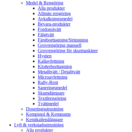
Medel & Rengöring
Alla produkter
Allmän rengöring
Avkalkningsmedel
Bevara-produkter
Fordonstvätt
Fälgtvätt
Färgborttagning/Strippning
Grovrengöring manuell
Grovrengöring för skurmaskiner
Hygien
Kallavfettning
Klotterborttagning
Metalltvätt / Detaljtvätt
Microavfettning
Rally-Rent
Saneringsmedel
Skumdämpare
Textilrengöring
Tvättmedel
Doseringsutrustning
Kempistol & Kempump
Kemikaliepåläggare
Lyft & verkstadsutrustning
Alla produkter