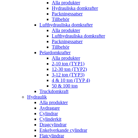
Alla produkter
Hydrauliska domkrafter
Packningssatser
Tillbehör
Lufthydrauliska domkrafter
Alla produkter
Lufthydrauliska domkrafter
Packningssatser
Tillbehör
Pelardomkrafter
Alla produkter
2-10 ton (TYP1)
12-30 ton (TYP2)
3-12 ton (TYP3)
4 & 10 ton (TYP 4)
50 & 100 ton
Truckdomkraft
Hydraulik
Alla produkter
Avdragare
Cylindrar
Cylinderkit
Dragcylindrar
Enkelverkande cylindrar
Flatcylindrar