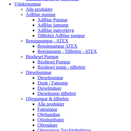
Vätskepumpar
Alla produkter
AdBlue pumpar
AdBlue Pumpar
AdBlue fatpump
AdBlue mätverktyg
Tillbehör AdBlue pumpar
Bensinpumpar - ATEX
Bensinpumpar ATEX
Bensinpump - Tillbehör - ATEX
Biodiesel Pumpar
Biodiesel Pumpar
Biodiesel pump - tillbehör
Dieselpumpar
Dieselpumpar
Dunk / Fatpump
Dieselmätare
Dieselpump tillbehör
Oljepumpar & tillbehör
Alla produkter
Fatpumpar
Oljehandtag
Oljedistributör
Oljemätare
Oljepumpar Tryckluftsdrivna