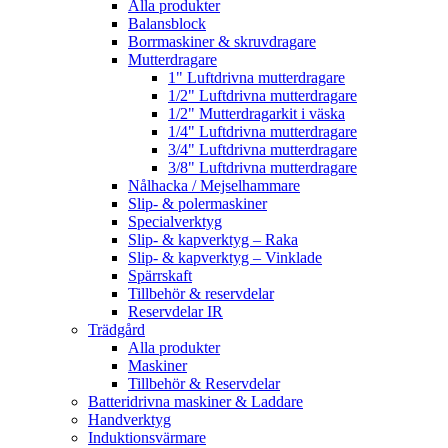
Alla produkter
Balansblock
Borrmaskiner & skruvdragare
Mutterdragare
1" Luftdrivna mutterdragare
1/2" Luftdrivna mutterdragare
1/2" Mutterdragarkit i väska
1/4" Luftdrivna mutterdragare
3/4" Luftdrivna mutterdragare
3/8" Luftdrivna mutterdragare
Nålhacka / Mejselhammare
Slip- & polermaskiner
Specialverktyg
Slip- & kapverktyg – Raka
Slip- & kapverktyg – Vinklade
Spärrskaft
Tillbehör & reservdelar
Reservdelar IR
Trädgård
Alla produkter
Maskiner
Tillbehör & Reservdelar
Batteridrivna maskiner & Laddare
Handverktyg
Induktionsvärmare