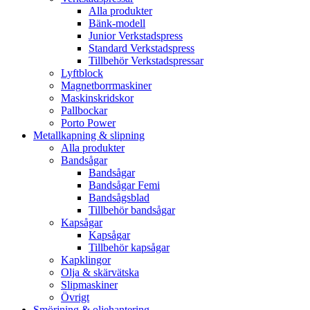
Alla produkter
Bänk-modell
Junior Verkstadspress
Standard Verkstadspress
Tillbehör Verkstadspressar
Lyftblock
Magnetborrmaskiner
Maskinskridskor
Pallbockar
Porto Power
Metallkapning & slipning
Alla produkter
Bandsågar
Bandsågar
Bandsågar Femi
Bandsågsblad
Tillbehör bandsågar
Kapsågar
Kapsågar
Tillbehör kapsågar
Kapklingor
Olja & skärvätska
Slipmaskiner
Övrigt
Smörjning & oljehantering