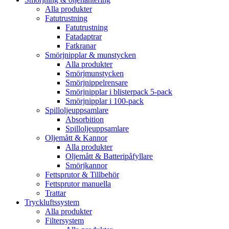
Alla produkter
Fatutrustning
Fatutrustning
Fatadaptrar
Fatkranar
Smörjnipplar & munstycken
Alla produkter
Smörjmunstycken
Smörjnippelrensare
Smörjnipplar i blisterpack 5-pack
Smörjnipplar i 100-pack
Spilloljeuppsamlare
Absorbition
Spilloljeuppsamlare
Oljemått & Kannor
Alla produkter
Oljemått & Batteripåfyllare
Smörjkannor
Fettsprutor & Tillbehör
Fettsprutor manuella
Trattar
Tryckluftssystem
Alla produkter
Filtersystem