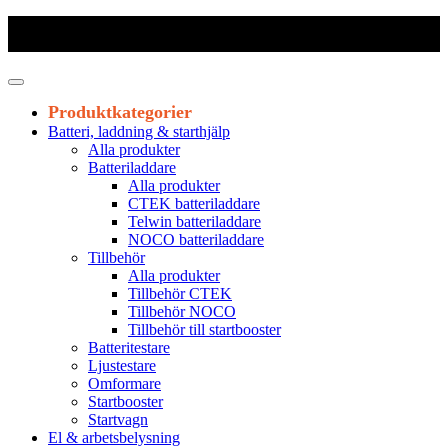
Frakt 179 kr
|
Fraktfritt från 1800 kr exkl. moms
|
Leveranstid 1-3
arbetsdagar
Produktkategorier
Batteri, laddning & starthjälp
Alla produkter
Batteriladdare
Alla produkter
CTEK batteriladdare
Telwin batteriladdare
NOCO batteriladdare
Tillbehör
Alla produkter
Tillbehör CTEK
Tillbehör NOCO
Tillbehör till startbooster
Batteritestare
Ljustestare
Omformare
Startbooster
Startvagn
El & arbetsbelysning