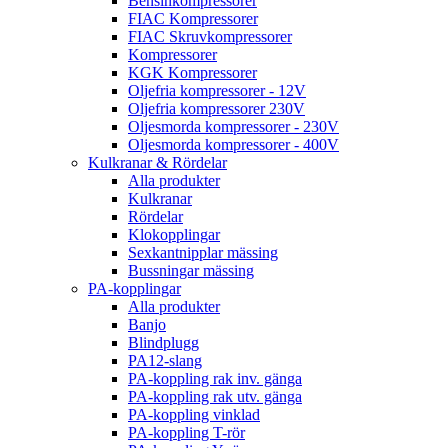
Bensinkompressorer
FIAC Kompressorer
FIAC Skruvkompressorer
Kompressorer
KGK Kompressorer
Oljefria kompressorer - 12V
Oljefria kompressorer 230V
Oljesmorda kompressorer - 230V
Oljesmorda kompressorer - 400V
Kulkranar & Rördelar
Alla produkter
Kulkranar
Rördelar
Klokopplingar
Sexkantnipplar mässing
Bussningar mässing
PA-kopplingar
Alla produkter
Banjo
Blindplugg
PA12-slang
PA-koppling rak inv. gänga
PA-koppling rak utv. gänga
PA-koppling vinklad
PA-koppling T-rör