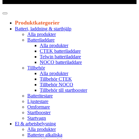
Leveranstid 1-3 arbetsdagar
Produktkategorier
Batteri, laddning & starthjälp
Alla produkter
Batteriladdare
Alla produkter
CTEK batteriladdare
Telwin batteriladdare
NOCO batteriladdare
Tillbehör
Alla produkter
Tillbehör CTEK
Tillbehör NOCO
Tillbehör till startbooster
Batteritestare
Ljustestare
Omformare
Startbooster
Startvagn
El & arbetsbelysning
Alla produkter
Batterier alkaliska