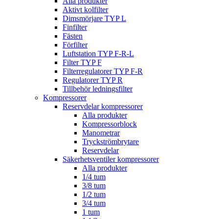
Alla produkter
Aktivt kolfilter
Dimsmörjare TYP L
Finfilter
Fästen
Förfilter
Luftstation TYP F-R-L
Filter TYP F
Filterregulatorer TYP F-R
Regulatorer TYP R
Tillbehör ledningsfilter
Kompressorer
Reservdelar kompressorer
Alla produkter
Kompressorblock
Manometrar
Tryckströmbrytare
Reservdelar
Säkerhetsventiler kompressorer
Alla produkter
1/4 tum
3/8 tum
1/2 tum
3/4 tum
1 tum