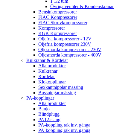
1 1/2 tum
Övriga ventiler & Kondenskranar
Bensinkompressorer
FIAC Kompressorer
FIAC Skruvkompressorer
Kompressorer
KGK Kompressorer
Oljefria kompressorer - 12V
Oljefria kompressorer 230V
Oljesmorda kompressorer - 230V
Oljesmorda kompressorer - 400V
Kulkranar & Rördelar
Alla produkter
Kulkranar
Rördelar
Klokopplingar
Sexkantnipplar mässing
Bussningar mässing
PA-kopplingar
Alla produkter
Banjo
Blindplugg
PA12-slang
PA-koppling rak inv. gänga
PA-koppling rak utv. gänga